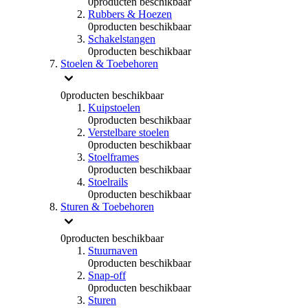
0
producten beschikbaar
Rubbers & Hoezen
0
producten beschikbaar
Schakelstangen
0
producten beschikbaar
Stoelen & Toebehoren
0
producten beschikbaar
Kuipstoelen
0
producten beschikbaar
Verstelbare stoelen
0
producten beschikbaar
Stoelframes
0
producten beschikbaar
Stoelrails
0
producten beschikbaar
Sturen & Toebehoren
0
producten beschikbaar
Stuurnaven
0
producten beschikbaar
Snap-off
0
producten beschikbaar
Sturen