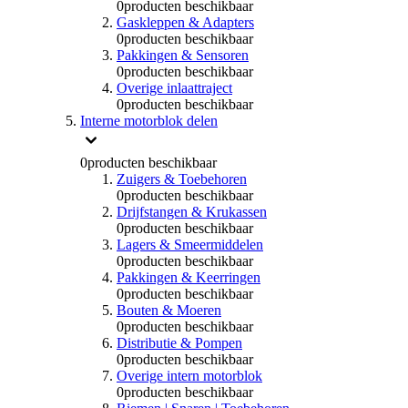
0
producten beschikbaar
Gaskleppen & Adapters
0
producten beschikbaar
Pakkingen & Sensoren
0
producten beschikbaar
Overige inlaattraject
0
producten beschikbaar
Interne motorblok delen
0
producten beschikbaar
Zuigers & Toebehoren
0
producten beschikbaar
Drijfstangen & Krukassen
0
producten beschikbaar
Lagers & Smeermiddelen
0
producten beschikbaar
Pakkingen & Keerringen
0
producten beschikbaar
Bouten & Moeren
0
producten beschikbaar
Distributie & Pompen
0
producten beschikbaar
Overige intern motorblok
0
producten beschikbaar