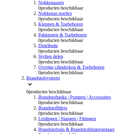
Nokkenassen
0
producten beschikbaar
Nokkenas poelies
0
producten beschikbaar
Kleppen & Toebehoren
0
producten beschikbaar
Pakkingen & Toebehoren
0
producten beschikbaar
Distributie
0
producten beschikbaar
Styling delen
0
producten beschikbaar
Overige cilinderkop & Toebehoren
0
producten beschikbaar
Brandstofsysteem
0
producten beschikbaar
Brandstoftanks | Pompen | Accessoires
0
producten beschikbaar
Brandstoffilters
0
producten beschikbaar
Leidingen | Slangen | Fittingen
0
producten beschikbaar
Brandstofrails & Brandstofdrukregelaars