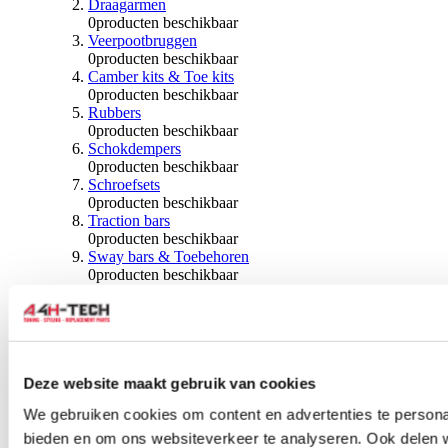
Draagarmen
0
producten beschikbaar
Veerpootbruggen
0
producten beschikbaar
Camber kits & Toe kits
0
producten beschikbaar
Rubbers
0
producten beschikbaar
Schokdempers
0
producten beschikbaar
Schroefsets
0
producten beschikbaar
Traction bars
0
producten beschikbaar
Sway bars & Toebehoren
0
producten beschikbaar
Kogels & Hoezen
0
producten beschikbaar
Wiellagers & Naven
0
producten beschikbaar
Wielen & Toebehoren
Deze website maakt gebruik van cookies
0
producten beschikbaar
We gebruiken cookies om content en advertenties te personal
Spoorverbreders
bieden en om ons websiteverkeer te analyseren. Ook delen 
0
producten beschikbaar