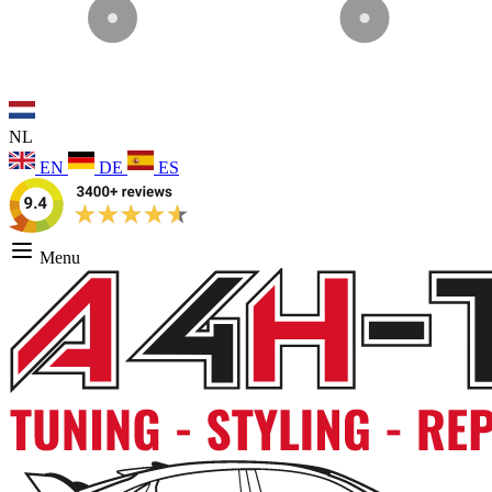
NL
EN
DE
ES
Menu