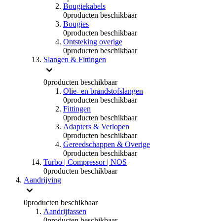
Bougiekabels
0
producten beschikbaar
Bougies
0
producten beschikbaar
Ontsteking overige
0
producten beschikbaar
Slangen & Fittingen
0
producten beschikbaar
Olie- en brandstofslangen
0
producten beschikbaar
Fittingen
0
producten beschikbaar
Adapters & Verlopen
0
producten beschikbaar
Gereedschappen & Overige
0
producten beschikbaar
Turbo | Compressor | NOS
0
producten beschikbaar
Aandrijving
0
producten beschikbaar
Aandrijfassen
0
producten beschikbaar