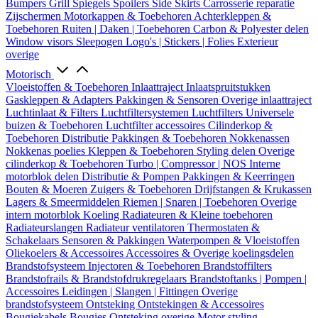
Bumpers
Grill
Spiegels
Spoilers
Side Skirts
Carrosserie reparatie
Zijschermen
Motorkappen & Toebehoren
Achterkleppen &
Toebehoren
Ruiten | Daken | Toebehoren
Carbon & Polyester delen
Window visors
Sleepogen
Logo's | Stickers | Folies
Exterieur
overige
Motorisch
Vloeistoffen & Toebehoren
Inlaattraject
Inlaatspruitstukken
Gaskleppen & Adapters
Pakkingen & Sensoren
Overige inlaattraject
Luchtinlaat & Filters
Luchtfiltersystemen
Luchtfilters
Universele
buizen & Toebehoren
Luchtfilter accessoires
Cilinderkop &
Toebehoren
Distributie
Pakkingen & Toebehoren
Nokkenassen
Nokkenas poelies
Kleppen & Toebehoren
Styling delen
Overige
cilinderkop & Toebehoren
Turbo | Compressor | NOS
Interne
motorblok delen
Distributie & Pompen
Pakkingen & Keerringen
Bouten & Moeren
Zuigers & Toebehoren
Drijfstangen & Krukassen
Lagers & Smeermiddelen
Riemen | Snaren | Toebehoren
Overige
intern motorblok
Koeling
Radiateuren & Kleine toebehoren
Radiateurslangen
Radiateur ventilatoren
Thermostaten &
Schakelaars
Sensoren & Pakkingen
Waterpompen & Vloeistoffen
Oliekoelers & Accessoires
Accessoires & Overige koelingsdelen
Brandstofsysteem
Injectoren & Toebehoren
Brandstoffilters
Brandstofrails & Brandstofdrukregelaars
Brandstoftanks | Pompen |
Accessoires
Leidingen | Slangen | Fittingen
Overige
brandstofsysteem
Ontsteking
Ontstekingen & Accessoires
Bougiekabels
Bougies
Ontsteking overige
Motor styling