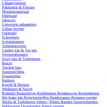
Uitlaatsystemen
Pakkingen & Flenzen
Montagemateriaal
Hitteband
Silencers
Universele uitlaatdelen
Uitlaat overige
Onderstel
Schroefsets
Schokdempers
Verlagingsveren
Camber kits & Toe kits
Veerpootbruggen
Sway bars & Toebehoren
Braces
Traction bars
Stuurinrichting
Draagarmen
Rubbers
Kogels & Hoezen
Wiellagers & Naven
Remmen
Remschijven
Remblokken
Remklauwen
Remleidingen
Big brake kits
Remvloeistoffen
Handremmen
Remmen overige
Wielen & Toebehoren
Velgen | Wielen
Banden
Spoorverbreders
Wielmoeren
Draadeinden
Velgen overige