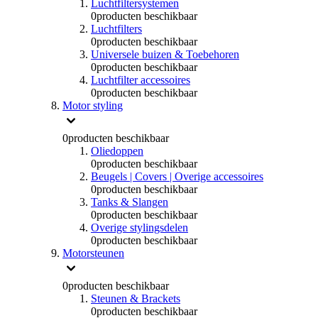
Luchtfiltersystemen
0
producten beschikbaar
Luchtfilters
0
producten beschikbaar
Universele buizen & Toebehoren
0
producten beschikbaar
Luchtfilter accessoires
0
producten beschikbaar
Motor styling
0
producten beschikbaar
Oliedoppen
0
producten beschikbaar
Beugels | Covers | Overige accessoires
0
producten beschikbaar
Tanks & Slangen
0
producten beschikbaar
Overige stylingsdelen
0
producten beschikbaar
Motorsteunen
0
producten beschikbaar
Steunen & Brackets
0
producten beschikbaar