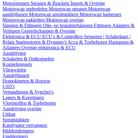
Motorsteunen
Steunen & Brackets
Inserts & Overige
Motorswap onderdelen
Motorswap steunen
Motorswap
aandrijfassen
Motorswap spruitstukken
Motorswap harnesses
Motorswap pakketten
Motorswap overige
Slangen & Fittingen
Olie- en brandstofslangen
Fittingen
Adapters &
Verlopen
Gereedschappen & Overige
Elektronica & ECU
ECU's & Controllers
Sensoren | Schakelaars |
Relais
Startmotoren & Dynamo's
Accu & Toebehoren
Harnassen &
Adapters
Overige elektronica & ECU
Aandrijving
Schakelen & Ontkoppelen
Koppelingssets
Vliegwielen
Aandrijfassen
Homokineten & Hoezen
LSD's
Vertandingen & Synchro's
Lagers & Keerringen
Vloeistoffen & Toebehoren
Aandrijving overige
Uitlaat
Spruitstukken
Katalysator vervangers
Middendempers
Einddempers