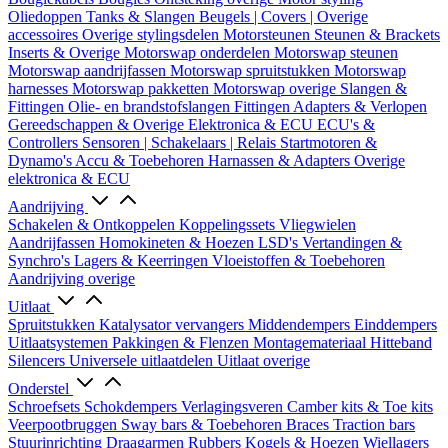
Oliedoppen
Tanks & Slangen
Beugels | Covers | Overige
accessoires
Overige stylingsdelen
Motorsteunen
Steunen & Brackets
Inserts & Overige
Motorswap onderdelen
Motorswap steunen
Motorswap aandrijfassen
Motorswap spruitstukken
Motorswap
harnesses
Motorswap pakketten
Motorswap overige
Slangen &
Fittingen
Olie- en brandstofslangen
Fittingen
Adapters & Verlopen
Gereedschappen & Overige
Elektronica & ECU
ECU's &
Controllers
Sensoren | Schakelaars | Relais
Startmotoren &
Dynamo's
Accu & Toebehoren
Harnassen & Adapters
Overige
elektronica & ECU
Aandrijving
Schakelen & Ontkoppelen
Koppelingssets
Vliegwielen
Aandrijfassen
Homokineten & Hoezen
LSD's
Vertandingen &
Synchro's
Lagers & Keerringen
Vloeistoffen & Toebehoren
Aandrijving overige
Uitlaat
Spruitstukken
Katalysator vervangers
Middendempers
Einddempers
Uitlaatsystemen
Pakkingen & Flenzen
Montagemateriaal
Hitteband
Silencers
Universele uitlaatdelen
Uitlaat overige
Onderstel
Schroefsets
Schokdempers
Verlagingsveren
Camber kits & Toe kits
Veerpootbruggen
Sway bars & Toebehoren
Braces
Traction bars
Stuurinrichting
Draagarmen
Rubbers
Kogels & Hoezen
Wiellagers