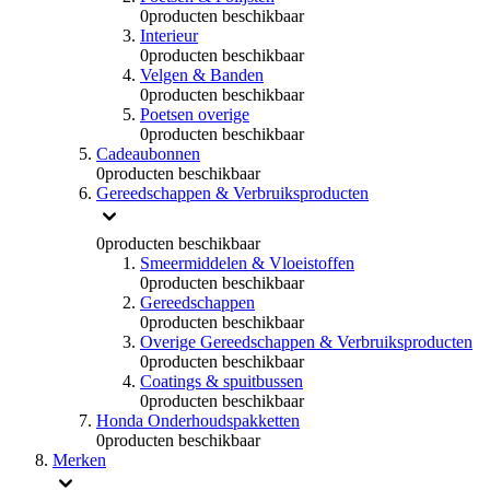
0
producten beschikbaar
Interieur
0
producten beschikbaar
Velgen & Banden
0
producten beschikbaar
Poetsen overige
0
producten beschikbaar
Cadeaubonnen
0
producten beschikbaar
Gereedschappen & Verbruiksproducten
0
producten beschikbaar
Smeermiddelen & Vloeistoffen
0
producten beschikbaar
Gereedschappen
0
producten beschikbaar
Overige Gereedschappen & Verbruiksproducten
0
producten beschikbaar
Coatings & spuitbussen
0
producten beschikbaar
Honda Onderhoudspakketten
0
producten beschikbaar
Merken