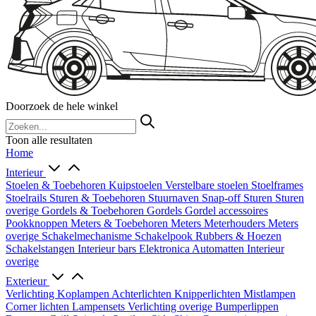
Doorzoek de hele winkel
Toon alle resultaten
Home
Interieur
Stoelen & Toebehoren
Kuipstoelen
Verstelbare stoelen
Stoelframes
Stoelrails
Sturen & Toebehoren
Stuurnaven
Snap-off
Sturen
Sturen
overige
Gordels & Toebehoren
Gordels
Gordel accessoires
Pookknoppen
Meters & Toebehoren
Meters
Meterhouders
Meters
overige
Schakelmechanisme
Schakelpook
Rubbers & Hoezen
Schakelstangen
Interieur bars
Elektronica
Automatten
Interieur
overige
Exterieur
Verlichting
Koplampen
Achterlichten
Knipperlichten
Mistlampen
Corner lichten
Lampensets
Verlichting overige
Bumperlippen