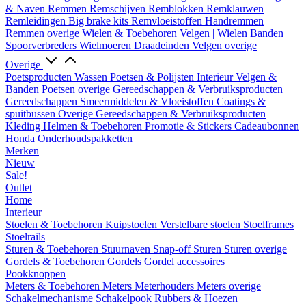
& Naven
Remmen
Remschijven
Remblokken
Remklauwen
Remleidingen
Big brake kits
Remvloeistoffen
Handremmen
Remmen overige
Wielen & Toebehoren
Velgen | Wielen
Banden
Spoorverbreders
Wielmoeren
Draadeinden
Velgen overige
Overige
Poetsproducten
Wassen
Poetsen & Polijsten
Interieur
Velgen &
Banden
Poetsen overige
Gereedschappen & Verbruiksproducten
Gereedschappen
Smeermiddelen & Vloeistoffen
Coatings &
spuitbussen
Overige Gereedschappen & Verbruiksproducten
Kleding
Helmen & Toebehoren
Promotie & Stickers
Cadeaubonnen
Honda Onderhoudspakketten
Merken
Nieuw
Sale!
Outlet
Home
Interieur
Stoelen & Toebehoren
Kuipstoelen
Verstelbare stoelen
Stoelframes
Stoelrails
Sturen & Toebehoren
Stuurnaven
Snap-off
Sturen
Sturen overige
Gordels & Toebehoren
Gordels
Gordel accessoires
Pookknoppen
Meters & Toebehoren
Meters
Meterhouders
Meters overige
Schakelmechanisme
Schakelpook
Rubbers & Hoezen