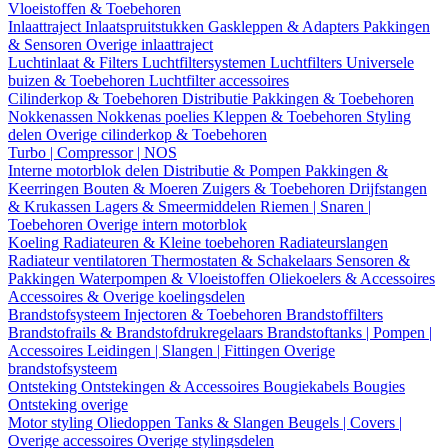
Vloeistoffen & Toebehoren
Inlaattraject
Inlaatspruitstukken
Gaskleppen & Adapters
Pakkingen
& Sensoren
Overige inlaattraject
Luchtinlaat & Filters
Luchtfiltersystemen
Luchtfilters
Universele
buizen & Toebehoren
Luchtfilter accessoires
Cilinderkop & Toebehoren
Distributie
Pakkingen & Toebehoren
Nokkenassen
Nokkenas poelies
Kleppen & Toebehoren
Styling
delen
Overige cilinderkop & Toebehoren
Turbo | Compressor | NOS
Interne motorblok delen
Distributie & Pompen
Pakkingen &
Keerringen
Bouten & Moeren
Zuigers & Toebehoren
Drijfstangen
& Krukassen
Lagers & Smeermiddelen
Riemen | Snaren |
Toebehoren
Overige intern motorblok
Koeling
Radiateuren & Kleine toebehoren
Radiateurslangen
Radiateur ventilatoren
Thermostaten & Schakelaars
Sensoren &
Pakkingen
Waterpompen & Vloeistoffen
Oliekoelers & Accessoires
Accessoires & Overige koelingsdelen
Brandstofsysteem
Injectoren & Toebehoren
Brandstoffilters
Brandstofrails & Brandstofdrukregelaars
Brandstoftanks | Pompen |
Accessoires
Leidingen | Slangen | Fittingen
Overige
brandstofsysteem
Ontsteking
Ontstekingen & Accessoires
Bougiekabels
Bougies
Ontsteking overige
Motor styling
Oliedoppen
Tanks & Slangen
Beugels | Covers |
Overige accessoires
Overige stylingsdelen