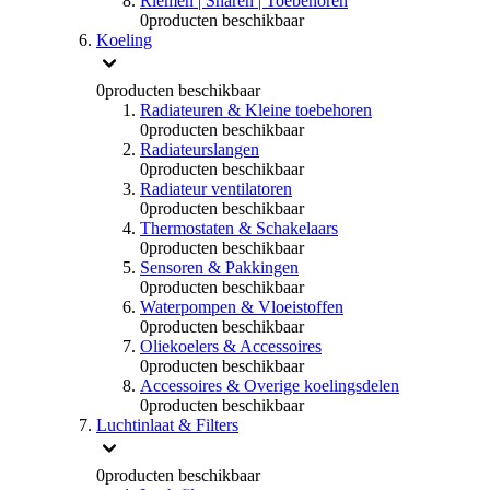
Riemen | Snaren | Toebehoren
0
producten beschikbaar
Koeling
0
producten beschikbaar
Radiateuren & Kleine toebehoren
0
producten beschikbaar
Radiateurslangen
0
producten beschikbaar
Radiateur ventilatoren
0
producten beschikbaar
Thermostaten & Schakelaars
0
producten beschikbaar
Sensoren & Pakkingen
0
producten beschikbaar
Waterpompen & Vloeistoffen
0
producten beschikbaar
Oliekoelers & Accessoires
0
producten beschikbaar
Accessoires & Overige koelingsdelen
0
producten beschikbaar
Luchtinlaat & Filters
0
producten beschikbaar