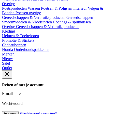
Overige
Poetsproducten
Wassen
Poetsen & Polijsten
Interieur
Velgen &
Banden
Poetsen overige
Gereedschappen & Verbruiksproducten
Gereedschappen
Smeermiddelen & Vloeistoffen
Coatings & spuitbussen
Overige Gereedschappen & Verbruiksproducten
Kleding
Helmen & Toebehoren
Promotie & Stickers
Cadeaubonnen
Honda Onderhoudspakketten
Merken
Nieuw
Sale!
Outlet
Reken af met je account
E-mail adres
Wachtwoord
Wachtwoord vergeten?
Inloggen