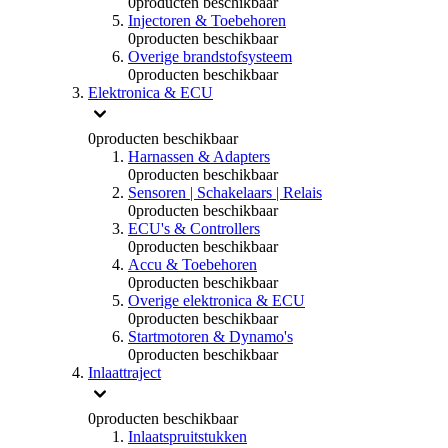
0
producten beschikbaar
Injectoren & Toebehoren
0
producten beschikbaar
Overige brandstofsysteem
0
producten beschikbaar
Elektronica & ECU
0
producten beschikbaar
Harnassen & Adapters
0
producten beschikbaar
Sensoren | Schakelaars | Relais
0
producten beschikbaar
ECU's & Controllers
0
producten beschikbaar
Accu & Toebehoren
0
producten beschikbaar
Overige elektronica & ECU
0
producten beschikbaar
Startmotoren & Dynamo's
0
producten beschikbaar
Inlaattraject
0
producten beschikbaar
Inlaatspruitstukken