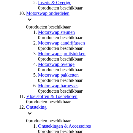
Inserts & Overige
0
producten beschikbaar
Motorswap onderdelen
0
producten beschikbaar
Motorswap steunen
0
producten beschikbaar
Motorswap aandrijfassen
0
producten beschikbaar
Motorswap spruitstukken
0
producten beschikbaar
Motorswap overige
0
producten beschikbaar
Motorswap pakketten
0
producten beschikbaar
Motorswap harnesses
0
producten beschikbaar
Vloeistoffen & Toebehoren
0
producten beschikbaar
Ontsteking
0
producten beschikbaar
Ontstekingen & Accessoires
0
producten beschikbaar