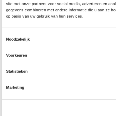
site met onze partners voor social media, adverteren en an
Wielmoeren
0
producten beschikbaar
gegevens combineren met andere informatie die u aan ze hee
Draadeinden
op basis van uw gebruik van hun services.
0
producten beschikbaar
Velgen overige
0
producten beschikbaar
Velgen | Wielen
Toestemmingsselectie
0
producten beschikbaar
Noodzakelijk
Banden
0
producten beschikbaar
Remmen
Voorkeuren
0
producten beschikbaar
Remschijven
Statistieken
0
producten beschikbaar
Remblokken
0
producten beschikbaar
Remklauwen
Marketing
0
producten beschikbaar
Remleidingen
0
producten beschikbaar
Big brake kits
0
producten beschikbaar
Remvloeistoffen