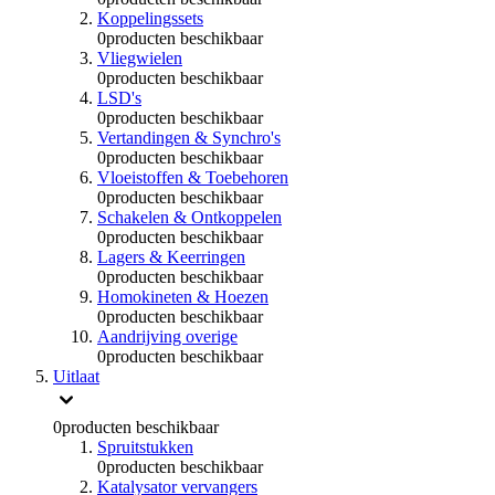
Koppelingssets
0
producten beschikbaar
Vliegwielen
0
producten beschikbaar
LSD's
0
producten beschikbaar
Vertandingen & Synchro's
0
producten beschikbaar
Vloeistoffen & Toebehoren
0
producten beschikbaar
Schakelen & Ontkoppelen
0
producten beschikbaar
Lagers & Keerringen
0
producten beschikbaar
Homokineten & Hoezen
0
producten beschikbaar
Aandrijving overige
0
producten beschikbaar
Uitlaat
0
producten beschikbaar
Spruitstukken
0
producten beschikbaar
Katalysator vervangers