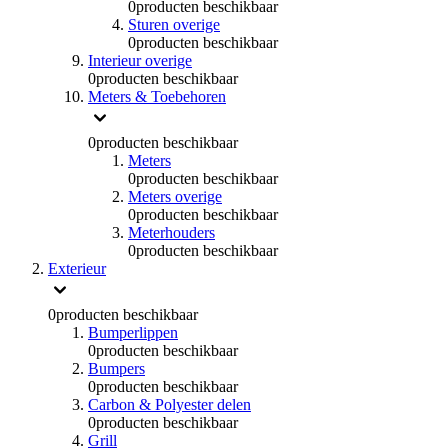
0
producten beschikbaar
Sturen overige
0
producten beschikbaar
Interieur overige
0
producten beschikbaar
Meters & Toebehoren
0
producten beschikbaar
Meters
0
producten beschikbaar
Meters overige
0
producten beschikbaar
Meterhouders
0
producten beschikbaar
Exterieur
0
producten beschikbaar
Bumperlippen
0
producten beschikbaar
Bumpers
0
producten beschikbaar
Carbon & Polyester delen
0
producten beschikbaar
Grill