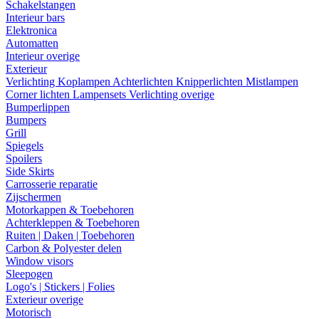
Schakelstangen
Interieur bars
Elektronica
Automatten
Interieur overige
Exterieur
Verlichting
Koplampen
Achterlichten
Knipperlichten
Mistlampen
Corner lichten
Lampensets
Verlichting overige
Bumperlippen
Bumpers
Grill
Spiegels
Spoilers
Side Skirts
Carrosserie reparatie
Zijschermen
Motorkappen & Toebehoren
Achterkleppen & Toebehoren
Ruiten | Daken | Toebehoren
Carbon & Polyester delen
Window visors
Sleepogen
Logo's | Stickers | Folies
Exterieur overige
Motorisch