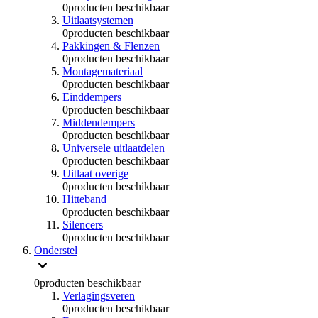
0
producten beschikbaar
Uitlaatsystemen
0
producten beschikbaar
Pakkingen & Flenzen
0
producten beschikbaar
Montagemateriaal
0
producten beschikbaar
Einddempers
0
producten beschikbaar
Middendempers
0
producten beschikbaar
Universele uitlaatdelen
0
producten beschikbaar
Uitlaat overige
0
producten beschikbaar
Hitteband
0
producten beschikbaar
Silencers
0
producten beschikbaar
Onderstel
0
producten beschikbaar
Verlagingsveren
0
producten beschikbaar