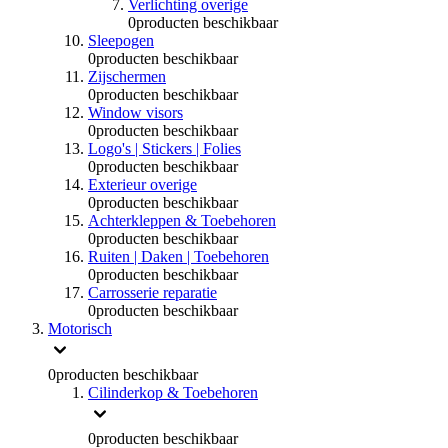
Verlichting overige
0
producten beschikbaar
Sleepogen
0
producten beschikbaar
Zijschermen
0
producten beschikbaar
Window visors
0
producten beschikbaar
Logo's | Stickers | Folies
0
producten beschikbaar
Exterieur overige
0
producten beschikbaar
Achterkleppen & Toebehoren
0
producten beschikbaar
Ruiten | Daken | Toebehoren
0
producten beschikbaar
Carrosserie reparatie
0
producten beschikbaar
Motorisch
0
producten beschikbaar
Cilinderkop & Toebehoren
0
producten beschikbaar