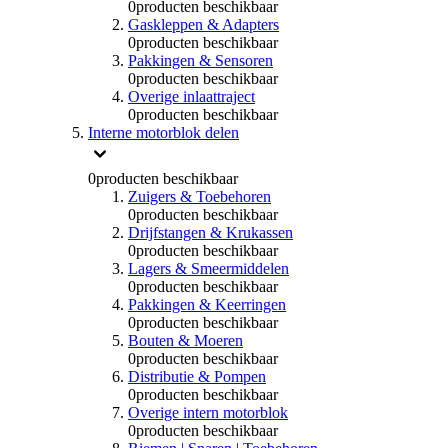
0
producten beschikbaar
Gaskleppen & Adapters
0
producten beschikbaar
Pakkingen & Sensoren
0
producten beschikbaar
Overige inlaattraject
0
producten beschikbaar
Interne motorblok delen
0
producten beschikbaar
Zuigers & Toebehoren
0
producten beschikbaar
Drijfstangen & Krukassen
0
producten beschikbaar
Lagers & Smeermiddelen
0
producten beschikbaar
Pakkingen & Keerringen
0
producten beschikbaar
Bouten & Moeren
0
producten beschikbaar
Distributie & Pompen
0
producten beschikbaar
Overige intern motorblok
0
producten beschikbaar