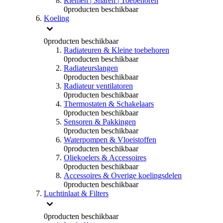
Riemen | Snaren | Toebehoren
0
producten beschikbaar
Koeling
0
producten beschikbaar
Radiateuren & Kleine toebehoren
0
producten beschikbaar
Radiateurslangen
0
producten beschikbaar
Radiateur ventilatoren
0
producten beschikbaar
Thermostaten & Schakelaars
0
producten beschikbaar
Sensoren & Pakkingen
0
producten beschikbaar
Waterpompen & Vloeistoffen
0
producten beschikbaar
Oliekoelers & Accessoires
0
producten beschikbaar
Accessoires & Overige koelingsdelen
0
producten beschikbaar
Luchtinlaat & Filters
0
producten beschikbaar