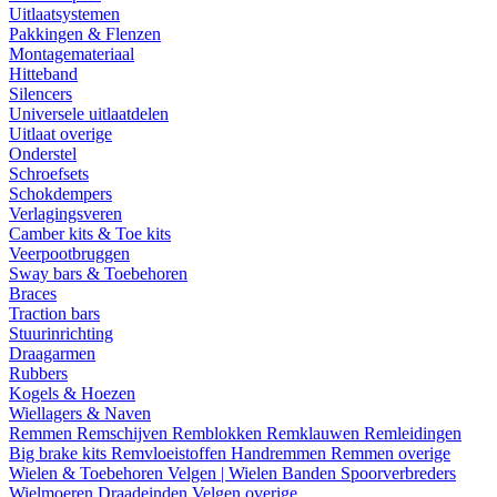
Uitlaatsystemen
Pakkingen & Flenzen
Montagemateriaal
Hitteband
Silencers
Universele uitlaatdelen
Uitlaat overige
Onderstel
Schroefsets
Schokdempers
Verlagingsveren
Camber kits & Toe kits
Veerpootbruggen
Sway bars & Toebehoren
Braces
Traction bars
Stuurinrichting
Draagarmen
Rubbers
Kogels & Hoezen
Wiellagers & Naven
Remmen
Remschijven
Remblokken
Remklauwen
Remleidingen
Big brake kits
Remvloeistoffen
Handremmen
Remmen overige
Wielen & Toebehoren
Velgen | Wielen
Banden
Spoorverbreders
Wielmoeren
Draadeinden
Velgen overige