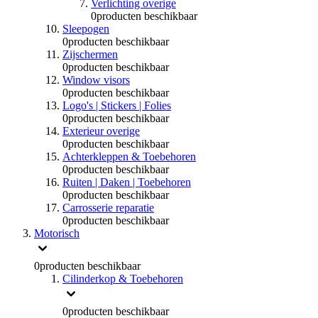
Verlichting overige
0
producten beschikbaar
Sleepogen
0
producten beschikbaar
Zijschermen
0
producten beschikbaar
Window visors
0
producten beschikbaar
Logo's | Stickers | Folies
0
producten beschikbaar
Exterieur overige
0
producten beschikbaar
Achterkleppen & Toebehoren
0
producten beschikbaar
Ruiten | Daken | Toebehoren
0
producten beschikbaar
Carrosserie reparatie
0
producten beschikbaar
Motorisch
0
producten beschikbaar
Cilinderkop & Toebehoren
0
producten beschikbaar