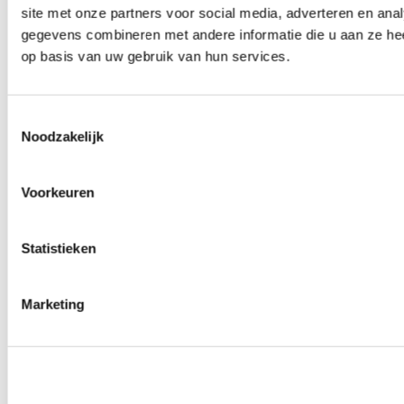
site met onze partners voor social media, adverteren en an
Wielmoeren
0
producten beschikbaar
gegevens combineren met andere informatie die u aan ze hee
Draadeinden
op basis van uw gebruik van hun services.
0
producten beschikbaar
Velgen overige
0
producten beschikbaar
Velgen | Wielen
Toestemmingsselectie
0
producten beschikbaar
Noodzakelijk
Banden
0
producten beschikbaar
Remmen
Voorkeuren
0
producten beschikbaar
Remschijven
Statistieken
0
producten beschikbaar
Remblokken
0
producten beschikbaar
Remklauwen
Marketing
0
producten beschikbaar
Remleidingen
0
producten beschikbaar
Big brake kits
0
producten beschikbaar
Remvloeistoffen