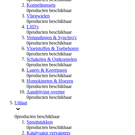
Koppelingssets
0
producten beschikbaar
Vliegwielen
0
producten beschikbaar
LSD's
0
producten beschikbaar
Vertandingen & Synchro's
0
producten beschikbaar
Vloeistoffen & Toebehoren
0
producten beschikbaar
Schakelen & Ontkoppelen
0
producten beschikbaar
Lagers & Keerringen
0
producten beschikbaar
Homokineten & Hoezen
0
producten beschikbaar
Aandrijving overige
0
producten beschikbaar
Uitlaat
0
producten beschikbaar
Spruitstukken
0
producten beschikbaar
Katalysator vervangers