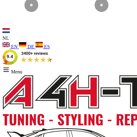
NL
EN
DE
ES
Menu