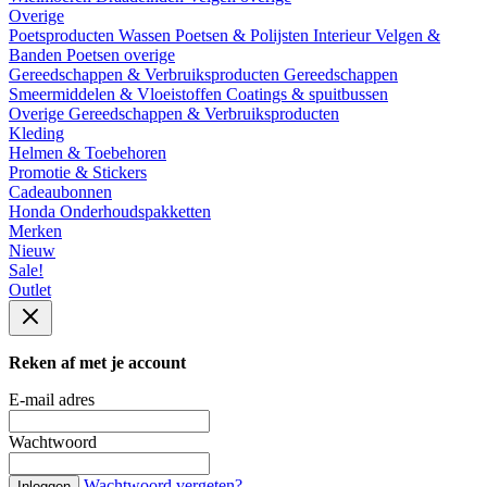
Overige
Poetsproducten
Wassen
Poetsen & Polijsten
Interieur
Velgen &
Banden
Poetsen overige
Gereedschappen & Verbruiksproducten
Gereedschappen
Smeermiddelen & Vloeistoffen
Coatings & spuitbussen
Overige Gereedschappen & Verbruiksproducten
Kleding
Helmen & Toebehoren
Promotie & Stickers
Cadeaubonnen
Honda Onderhoudspakketten
Merken
Nieuw
Sale!
Outlet
Reken af met je account
E-mail adres
Wachtwoord
Wachtwoord vergeten?
Inloggen