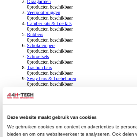
Draagarmen
0
producten beschikbaar
Veerpootbruggen
0
producten beschikbaar
Camber kits & Toe kits
0
producten beschikbaar
Rubbers
0
producten beschikbaar
Schokdempers
0
producten beschikbaar
Schroefsets
0
producten beschikbaar
Traction bars
0
producten beschikbaar
Sway bars & Toebehoren
0
producten beschikbaar
Kogels & Hoezen
0
producten beschikbaar
Wiellagers & Naven
0
producten beschikbaar
Wielen & Toebehoren
Deze website maakt gebruik van cookies
0
producten beschikbaar
We gebruiken cookies om content en advertenties te personal
Spoorverbreders
bieden en om ons websiteverkeer te analyseren. Ook delen 
0
producten beschikbaar