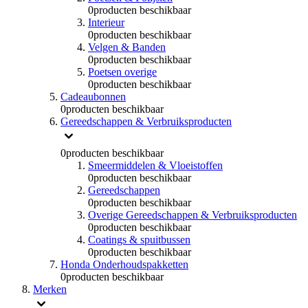
0
producten beschikbaar
Interieur
0
producten beschikbaar
Velgen & Banden
0
producten beschikbaar
Poetsen overige
0
producten beschikbaar
Cadeaubonnen
0
producten beschikbaar
Gereedschappen & Verbruiksproducten
0
producten beschikbaar
Smeermiddelen & Vloeistoffen
0
producten beschikbaar
Gereedschappen
0
producten beschikbaar
Overige Gereedschappen & Verbruiksproducten
0
producten beschikbaar
Coatings & spuitbussen
0
producten beschikbaar
Honda Onderhoudspakketten
0
producten beschikbaar
Merken