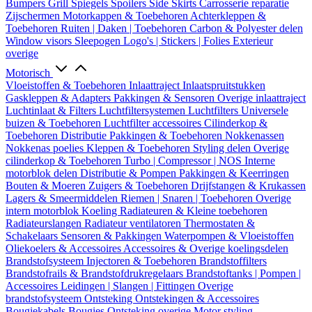
Bumpers
Grill
Spiegels
Spoilers
Side Skirts
Carrosserie reparatie
Zijschermen
Motorkappen & Toebehoren
Achterkleppen &
Toebehoren
Ruiten | Daken | Toebehoren
Carbon & Polyester delen
Window visors
Sleepogen
Logo's | Stickers | Folies
Exterieur
overige
Motorisch
Vloeistoffen & Toebehoren
Inlaattraject
Inlaatspruitstukken
Gaskleppen & Adapters
Pakkingen & Sensoren
Overige inlaattraject
Luchtinlaat & Filters
Luchtfiltersystemen
Luchtfilters
Universele
buizen & Toebehoren
Luchtfilter accessoires
Cilinderkop &
Toebehoren
Distributie
Pakkingen & Toebehoren
Nokkenassen
Nokkenas poelies
Kleppen & Toebehoren
Styling delen
Overige
cilinderkop & Toebehoren
Turbo | Compressor | NOS
Interne
motorblok delen
Distributie & Pompen
Pakkingen & Keerringen
Bouten & Moeren
Zuigers & Toebehoren
Drijfstangen & Krukassen
Lagers & Smeermiddelen
Riemen | Snaren | Toebehoren
Overige
intern motorblok
Koeling
Radiateuren & Kleine toebehoren
Radiateurslangen
Radiateur ventilatoren
Thermostaten &
Schakelaars
Sensoren & Pakkingen
Waterpompen & Vloeistoffen
Oliekoelers & Accessoires
Accessoires & Overige koelingsdelen
Brandstofsysteem
Injectoren & Toebehoren
Brandstoffilters
Brandstofrails & Brandstofdrukregelaars
Brandstoftanks | Pompen |
Accessoires
Leidingen | Slangen | Fittingen
Overige
brandstofsysteem
Ontsteking
Ontstekingen & Accessoires
Bougiekabels
Bougies
Ontsteking overige
Motor styling