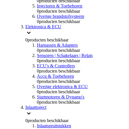
0
producten beschikbaar
Injectoren & Toebehoren
0
producten beschikbaar
Overige brandstofsysteem
0
producten beschikbaar
Elektronica & ECU
0
producten beschikbaar
Harnassen & Adapters
0
producten beschikbaar
Sensoren | Schakelaars | Relais
0
producten beschikbaar
ECU's & Controllers
0
producten beschikbaar
Accu & Toebehoren
0
producten beschikbaar
Overige elektronica & ECU
0
producten beschikbaar
Startmotoren & Dynamo's
0
producten beschikbaar
Inlaattraject
0
producten beschikbaar
Inlaatspruitstukken