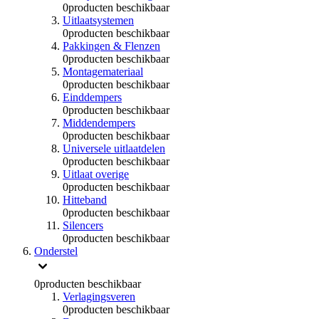
0
producten beschikbaar
Uitlaatsystemen
0
producten beschikbaar
Pakkingen & Flenzen
0
producten beschikbaar
Montagemateriaal
0
producten beschikbaar
Einddempers
0
producten beschikbaar
Middendempers
0
producten beschikbaar
Universele uitlaatdelen
0
producten beschikbaar
Uitlaat overige
0
producten beschikbaar
Hitteband
0
producten beschikbaar
Silencers
0
producten beschikbaar
Onderstel
0
producten beschikbaar
Verlagingsveren
0
producten beschikbaar