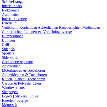
Schakelstangen
Interieur bars
Elektronica
Automatten
Interieur overige
Exterieur
Verlichting
Koplampen
Achterlichten
Knipperlichten
Mistlampen
Corner lichten
Lampensets
Verlichting overige
Bumperlippen
Bumpers
Grill
Spiegels
Spoilers
Side Skirts
Carrosserie reparatie
Zijschermen
Motorkappen & Toebehoren
Achterkleppen & Toebehoren
Ruiten | Daken | Toebehoren
Carbon & Polyester delen
Window visors
Sleepogen
Logo's | Stickers | Folies
Exterieur overige
Motorisch