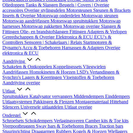
Oliedoppen
Tanks & Slangen
Beugels | Covers | Overige
accessoires
Overige stylingsdelen
Motorsteunen
Steunen & Brackets
Inserts & Overige
Motorswap onderdelen
Motorswap steunen
Motorswap aandrijfassen
Motorswap spruitstukken
Motorswap
harnesses
Motorswap pakketten
Motorswap overige
Slangen &
Fittingen
Olie- en brandstofslangen
Fittingen
Adapters & Verlopen
Gereedschappen & Overige
Elektronica & ECU
ECU's &
Controllers
Sensoren | Schakelaars | Relais
Startmotoren &
Dynamo's
Accu & Toebehoren
Harnassen & Adapters
Overige
elektronica & ECU
Aandrijving
Schakelen & Ontkoppelen
Koppelingssets
Vliegwielen
Aandrijfassen
Homokineten & Hoezen
LSD's
Vertandingen &
Synchro's
Lagers & Keerringen
Vloeistoffen & Toebehoren
Aandrijving overige
Uitlaat
Spruitstukken
Katalysator vervangers
Middendempers
Einddempers
Uitlaatsystemen
Pakkingen & Flenzen
Montagemateriaal
Hitteband
Silencers
Universele uitlaatdelen
Uitlaat overige
Onderstel
Schroefsets
Schokdempers
Verlagingsveren
Camber kits & Toe kits
Veerpootbruggen
Sway bars & Toebehoren
Braces
Traction bars
Stuurinrichting
Draagarmen
Rubbers
Kogels & Hoezen
Wiellagers