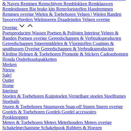
& Naven
Remmen
Remschijven
Remblokken
Remklauwen
Remleidingen
Big brake kits
Remvloeistoffen
Handremmen
Remmen overige
Wielen & Toebehoren
Velgen | Wielen
Banden
Spoorverbreders
Wielmoeren
Draadeinden
Velgen overige
Overige
Poetsproducten
Wassen
Poetsen & Polijsten
Interieur
Velgen &
Banden
Poetsen overige
Gereedschappen & Verbruiksproducten
Gereedschappen
Smeermiddelen & Vloeistoffen
Coatings &
spuitbussen
Overige Gereedschappen & Verbruiksproducten
Kleding
Helmen & Toebehoren
Promotie & Stickers
Cadeaubonnen
Honda Onderhoudspakketten
Merken
Nieuw
Sale!
Outlet
Home
Interieur
Stoelen & Toebehoren
Kuipstoelen
Verstelbare stoelen
Stoelframes
Stoelrails
Sturen & Toebehoren
Stuurnaven
Snap-off
Sturen
Sturen overige
Gordels & Toebehoren
Gordels
Gordel accessoires
Pookknoppen
Meters & Toebehoren
Meters
Meterhouders
Meters overige
Schakelmechanisme
Schakelpook
Rubbers & Hoezen