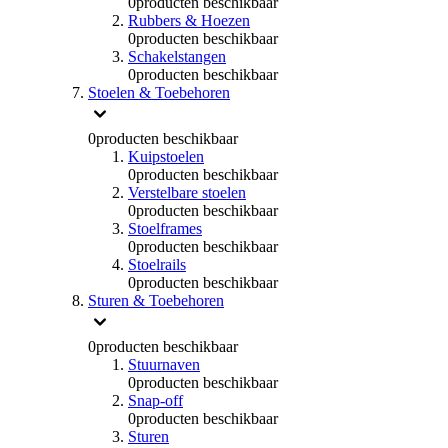
0
producten beschikbaar
Rubbers & Hoezen
0
producten beschikbaar
Schakelstangen
0
producten beschikbaar
Stoelen & Toebehoren
0
producten beschikbaar
Kuipstoelen
0
producten beschikbaar
Verstelbare stoelen
0
producten beschikbaar
Stoelframes
0
producten beschikbaar
Stoelrails
0
producten beschikbaar
Sturen & Toebehoren
0
producten beschikbaar
Stuurnaven
0
producten beschikbaar
Snap-off
0
producten beschikbaar
Sturen