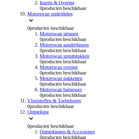
Inserts & Overige
0
producten beschikbaar
Motorswap onderdelen
0
producten beschikbaar
Motorswap steunen
0
producten beschikbaar
Motorswap aandrijfassen
0
producten beschikbaar
Motorswap spruitstukken
0
producten beschikbaar
Motorswap overige
0
producten beschikbaar
Motorswap pakketten
0
producten beschikbaar
Motorswap harnesses
0
producten beschikbaar
Vloeistoffen & Toebehoren
0
producten beschikbaar
Ontsteking
0
producten beschikbaar
Ontstekingen & Accessoires
0
producten beschikbaar