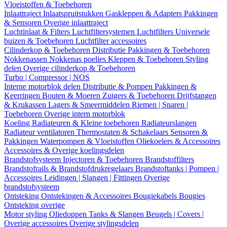
Vloeistoffen & Toebehoren
Inlaattraject
Inlaatspruitstukken
Gaskleppen & Adapters
Pakkingen
& Sensoren
Overige inlaattraject
Luchtinlaat & Filters
Luchtfiltersystemen
Luchtfilters
Universele
buizen & Toebehoren
Luchtfilter accessoires
Cilinderkop & Toebehoren
Distributie
Pakkingen & Toebehoren
Nokkenassen
Nokkenas poelies
Kleppen & Toebehoren
Styling
delen
Overige cilinderkop & Toebehoren
Turbo | Compressor | NOS
Interne motorblok delen
Distributie & Pompen
Pakkingen &
Keerringen
Bouten & Moeren
Zuigers & Toebehoren
Drijfstangen
& Krukassen
Lagers & Smeermiddelen
Riemen | Snaren |
Toebehoren
Overige intern motorblok
Koeling
Radiateuren & Kleine toebehoren
Radiateurslangen
Radiateur ventilatoren
Thermostaten & Schakelaars
Sensoren &
Pakkingen
Waterpompen & Vloeistoffen
Oliekoelers & Accessoires
Accessoires & Overige koelingsdelen
Brandstofsysteem
Injectoren & Toebehoren
Brandstoffilters
Brandstofrails & Brandstofdrukregelaars
Brandstoftanks | Pompen |
Accessoires
Leidingen | Slangen | Fittingen
Overige
brandstofsysteem
Ontsteking
Ontstekingen & Accessoires
Bougiekabels
Bougies
Ontsteking overige
Motor styling
Oliedoppen
Tanks & Slangen
Beugels | Covers |
Overige accessoires
Overige stylingsdelen