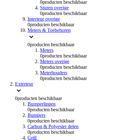
0
producten beschikbaar
Sturen overige
0
producten beschikbaar
Interieur overige
0
producten beschikbaar
Meters & Toebehoren
0
producten beschikbaar
Meters
0
producten beschikbaar
Meters overige
0
producten beschikbaar
Meterhouders
0
producten beschikbaar
Exterieur
0
producten beschikbaar
Bumperlippen
0
producten beschikbaar
Bumpers
0
producten beschikbaar
Carbon & Polyester delen
0
producten beschikbaar
Grill