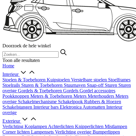
Doorzoek de hele winkel
Toon alle resultaten
Home
Interieur
Stoelen & Toebehoren
Kuipstoelen
Verstelbare stoelen
Stoelframes
Stoelrails
Sturen & Toebehoren
Stuurnaven
Snap-off
Sturen
Sturen
overige
Gordels & Toebehoren
Gordels
Gordel accessoires
Pookknoppen
Meters & Toebehoren
Meters
Meterhouders
Meters
overige
Schakelmechanisme
Schakelpook
Rubbers & Hoezen
Schakelstangen
Interieur bars
Elektronica
Automatten
Interieur
overige
Exterieur
Verlichting
Koplampen
Achterlichten
Knipperlichten
Mistlampen
Corner lichten
Lampensets
Verlichting overige
Bumperlippen