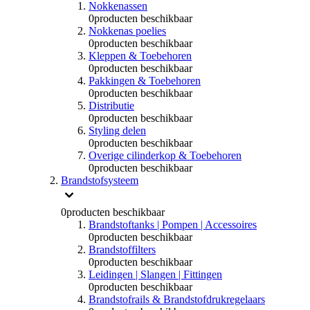
Nokkenassen
0
producten beschikbaar
Nokkenas poelies
0
producten beschikbaar
Kleppen & Toebehoren
0
producten beschikbaar
Pakkingen & Toebehoren
0
producten beschikbaar
Distributie
0
producten beschikbaar
Styling delen
0
producten beschikbaar
Overige cilinderkop & Toebehoren
0
producten beschikbaar
Brandstofsysteem
0
producten beschikbaar
Brandstoftanks | Pompen | Accessoires
0
producten beschikbaar
Brandstoffilters
0
producten beschikbaar
Leidingen | Slangen | Fittingen
0
producten beschikbaar
Brandstofrails & Brandstofdrukregelaars