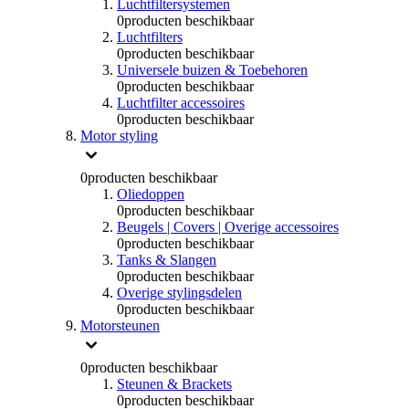
Luchtfiltersystemen
0
producten beschikbaar
Luchtfilters
0
producten beschikbaar
Universele buizen & Toebehoren
0
producten beschikbaar
Luchtfilter accessoires
0
producten beschikbaar
Motor styling
0
producten beschikbaar
Oliedoppen
0
producten beschikbaar
Beugels | Covers | Overige accessoires
0
producten beschikbaar
Tanks & Slangen
0
producten beschikbaar
Overige stylingsdelen
0
producten beschikbaar
Motorsteunen
0
producten beschikbaar
Steunen & Brackets
0
producten beschikbaar