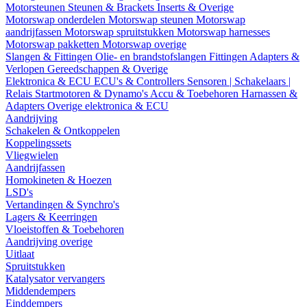
Motorsteunen
Steunen & Brackets
Inserts & Overige
Motorswap onderdelen
Motorswap steunen
Motorswap
aandrijfassen
Motorswap spruitstukken
Motorswap harnesses
Motorswap pakketten
Motorswap overige
Slangen & Fittingen
Olie- en brandstofslangen
Fittingen
Adapters &
Verlopen
Gereedschappen & Overige
Elektronica & ECU
ECU's & Controllers
Sensoren | Schakelaars |
Relais
Startmotoren & Dynamo's
Accu & Toebehoren
Harnassen &
Adapters
Overige elektronica & ECU
Aandrijving
Schakelen & Ontkoppelen
Koppelingssets
Vliegwielen
Aandrijfassen
Homokineten & Hoezen
LSD's
Vertandingen & Synchro's
Lagers & Keerringen
Vloeistoffen & Toebehoren
Aandrijving overige
Uitlaat
Spruitstukken
Katalysator vervangers
Middendempers
Einddempers