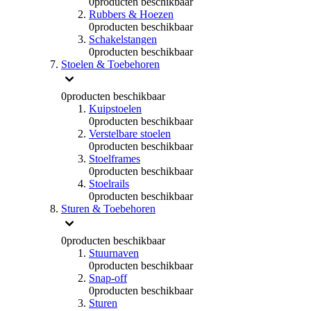
0
producten beschikbaar
Rubbers & Hoezen
0
producten beschikbaar
Schakelstangen
0
producten beschikbaar
Stoelen & Toebehoren
0
producten beschikbaar
Kuipstoelen
0
producten beschikbaar
Verstelbare stoelen
0
producten beschikbaar
Stoelframes
0
producten beschikbaar
Stoelrails
0
producten beschikbaar
Sturen & Toebehoren
0
producten beschikbaar
Stuurnaven
0
producten beschikbaar
Snap-off
0
producten beschikbaar
Sturen