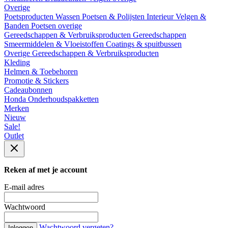
Overige
Poetsproducten
Wassen
Poetsen & Polijsten
Interieur
Velgen &
Banden
Poetsen overige
Gereedschappen & Verbruiksproducten
Gereedschappen
Smeermiddelen & Vloeistoffen
Coatings & spuitbussen
Overige Gereedschappen & Verbruiksproducten
Kleding
Helmen & Toebehoren
Promotie & Stickers
Cadeaubonnen
Honda Onderhoudspakketten
Merken
Nieuw
Sale!
Outlet
Reken af met je account
E-mail adres
Wachtwoord
Wachtwoord vergeten?
Inloggen