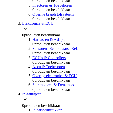
0
producten beschikbaar
Injectoren & Toebehoren
0
producten beschikbaar
Overige brandstofsysteem
0
producten beschikbaar
Elektronica & ECU
0
producten beschikbaar
Harnassen & Adapters
0
producten beschikbaar
Sensoren | Schakelaars | Relais
0
producten beschikbaar
ECU's & Controllers
0
producten beschikbaar
Accu & Toebehoren
0
producten beschikbaar
Overige elektronica & ECU
0
producten beschikbaar
Startmotoren & Dynamo's
0
producten beschikbaar
Inlaattraject
0
producten beschikbaar
Inlaatspruitstukken