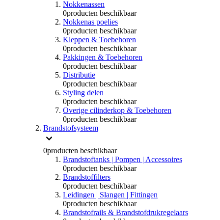
Nokkenassen
0
producten beschikbaar
Nokkenas poelies
0
producten beschikbaar
Kleppen & Toebehoren
0
producten beschikbaar
Pakkingen & Toebehoren
0
producten beschikbaar
Distributie
0
producten beschikbaar
Styling delen
0
producten beschikbaar
Overige cilinderkop & Toebehoren
0
producten beschikbaar
Brandstofsysteem
0
producten beschikbaar
Brandstoftanks | Pompen | Accessoires
0
producten beschikbaar
Brandstoffilters
0
producten beschikbaar
Leidingen | Slangen | Fittingen
0
producten beschikbaar
Brandstofrails & Brandstofdrukregelaars