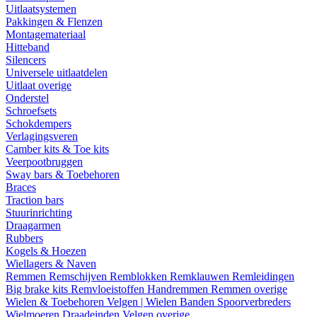
Uitlaatsystemen
Pakkingen & Flenzen
Montagemateriaal
Hitteband
Silencers
Universele uitlaatdelen
Uitlaat overige
Onderstel
Schroefsets
Schokdempers
Verlagingsveren
Camber kits & Toe kits
Veerpootbruggen
Sway bars & Toebehoren
Braces
Traction bars
Stuurinrichting
Draagarmen
Rubbers
Kogels & Hoezen
Wiellagers & Naven
Remmen
Remschijven
Remblokken
Remklauwen
Remleidingen
Big brake kits
Remvloeistoffen
Handremmen
Remmen overige
Wielen & Toebehoren
Velgen | Wielen
Banden
Spoorverbreders
Wielmoeren
Draadeinden
Velgen overige