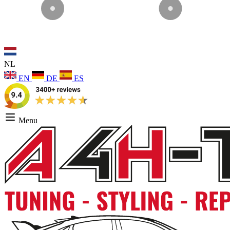
NL
EN
DE
ES
Menu