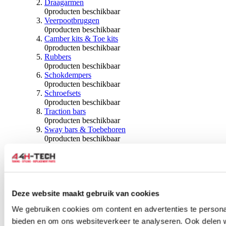
Draagarmen
0
producten beschikbaar
Veerpootbruggen
0
producten beschikbaar
Camber kits & Toe kits
0
producten beschikbaar
Rubbers
0
producten beschikbaar
Schokdempers
0
producten beschikbaar
Schroefsets
0
producten beschikbaar
Traction bars
0
producten beschikbaar
Sway bars & Toebehoren
0
producten beschikbaar
Kogels & Hoezen
0
producten beschikbaar
Wiellagers & Naven
0
producten beschikbaar
Wielen & Toebehoren
Deze website maakt gebruik van cookies
0
producten beschikbaar
We gebruiken cookies om content en advertenties te personal
Spoorverbreders
bieden en om ons websiteverkeer te analyseren. Ook delen 
0
producten beschikbaar