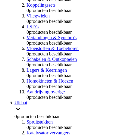
Koppelingssets
0
producten beschikbaar
Vliegwielen
0
producten beschikbaar
LSD's
0
producten beschikbaar
Vertandingen & Synchro's
0
producten beschikbaar
Vloeistoffen & Toebehoren
0
producten beschikbaar
Schakelen & Ontkoppelen
0
producten beschikbaar
Lagers & Keerringen
0
producten beschikbaar
Homokineten & Hoezen
0
producten beschikbaar
Aandrijving overige
0
producten beschikbaar
Uitlaat
0
producten beschikbaar
Spruitstukken
0
producten beschikbaar
Katalysator vervangers