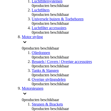
Luchtfiltersystemen
0
producten beschikbaar
Luchtfilters
0
producten beschikbaar
Universele buizen & Toebehoren
0
producten beschikbaar
Luchtfilter accessoires
0
producten beschikbaar
Motor styling
0
producten beschikbaar
Oliedoppen
0
producten beschikbaar
Beugels | Covers | Overige accessoires
0
producten beschikbaar
Tanks & Slangen
0
producten beschikbaar
Overige stylingsdelen
0
producten beschikbaar
Motorsteunen
0
producten beschikbaar
Steunen & Brackets
0
producten beschikbaar