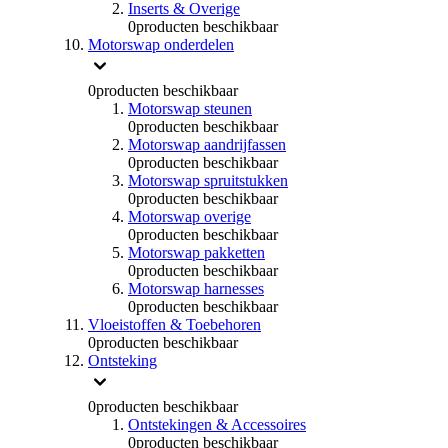
Inserts & Overige
0
producten beschikbaar
Motorswap onderdelen
0
producten beschikbaar
Motorswap steunen
0
producten beschikbaar
Motorswap aandrijfassen
0
producten beschikbaar
Motorswap spruitstukken
0
producten beschikbaar
Motorswap overige
0
producten beschikbaar
Motorswap pakketten
0
producten beschikbaar
Motorswap harnesses
0
producten beschikbaar
Vloeistoffen & Toebehoren
0
producten beschikbaar
Ontsteking
0
producten beschikbaar
Ontstekingen & Accessoires
0
producten beschikbaar