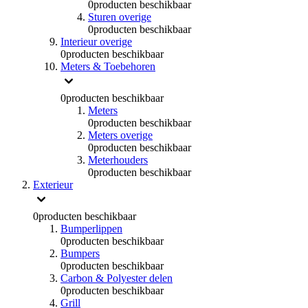
0
producten beschikbaar
Sturen overige
0
producten beschikbaar
Interieur overige
0
producten beschikbaar
Meters & Toebehoren
0
producten beschikbaar
Meters
0
producten beschikbaar
Meters overige
0
producten beschikbaar
Meterhouders
0
producten beschikbaar
Exterieur
0
producten beschikbaar
Bumperlippen
0
producten beschikbaar
Bumpers
0
producten beschikbaar
Carbon & Polyester delen
0
producten beschikbaar
Grill