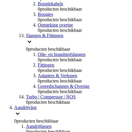
Bougiekabels
0
producten beschikbaar
Bougies
0
producten beschikbaar
Ontsteking overige
0
producten beschikbaar
Slangen & Fittingen
0
producten beschikbaar
Olie- en brandstofslangen
0
producten beschikbaar
Fittingen
0
producten beschikbaar
Adapters & Verlopen
0
producten beschikbaar
Gereedschappen & Overige
0
producten beschikbaar
Turbo | Compressor | NOS
0
producten beschikbaar
Aandrijving
0
producten beschikbaar
Aandrijfassen
0
producten beschikbaar