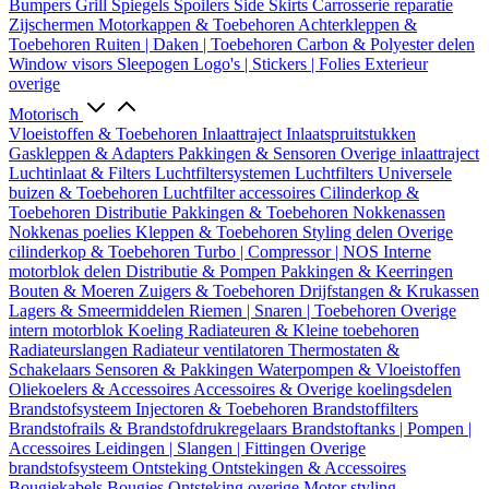
Bumpers
Grill
Spiegels
Spoilers
Side Skirts
Carrosserie reparatie
Zijschermen
Motorkappen & Toebehoren
Achterkleppen &
Toebehoren
Ruiten | Daken | Toebehoren
Carbon & Polyester delen
Window visors
Sleepogen
Logo's | Stickers | Folies
Exterieur
overige
Motorisch
Vloeistoffen & Toebehoren
Inlaattraject
Inlaatspruitstukken
Gaskleppen & Adapters
Pakkingen & Sensoren
Overige inlaattraject
Luchtinlaat & Filters
Luchtfiltersystemen
Luchtfilters
Universele
buizen & Toebehoren
Luchtfilter accessoires
Cilinderkop &
Toebehoren
Distributie
Pakkingen & Toebehoren
Nokkenassen
Nokkenas poelies
Kleppen & Toebehoren
Styling delen
Overige
cilinderkop & Toebehoren
Turbo | Compressor | NOS
Interne
motorblok delen
Distributie & Pompen
Pakkingen & Keerringen
Bouten & Moeren
Zuigers & Toebehoren
Drijfstangen & Krukassen
Lagers & Smeermiddelen
Riemen | Snaren | Toebehoren
Overige
intern motorblok
Koeling
Radiateuren & Kleine toebehoren
Radiateurslangen
Radiateur ventilatoren
Thermostaten &
Schakelaars
Sensoren & Pakkingen
Waterpompen & Vloeistoffen
Oliekoelers & Accessoires
Accessoires & Overige koelingsdelen
Brandstofsysteem
Injectoren & Toebehoren
Brandstoffilters
Brandstofrails & Brandstofdrukregelaars
Brandstoftanks | Pompen |
Accessoires
Leidingen | Slangen | Fittingen
Overige
brandstofsysteem
Ontsteking
Ontstekingen & Accessoires
Bougiekabels
Bougies
Ontsteking overige
Motor styling