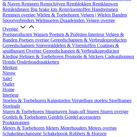
& Naven
Remmen
Remschijven
Remblokken
Remklauwen
Remleidingen
Big brake kits
Remvloeistoffen
Handremmen
Remmen overige
Wielen & Toebehoren
Velgen | Wielen
Banden
Spoorverbreders
Wielmoeren
Draadeinden
Velgen overige
Overige
Poetsproducten
Wassen
Poetsen & Polijsten
Interieur
Velgen &
Banden
Poetsen overige
Gereedschappen & Verbruiksproducten
Gereedschappen
Smeermiddelen & Vloeistoffen
Coatings &
spuitbussen
Overige Gereedschappen & Verbruiksproducten
Kleding
Helmen & Toebehoren
Promotie & Stickers
Cadeaubonnen
Honda Onderhoudspakketten
Merken
Nieuw
Sale!
Outlet
Home
Interieur
Stoelen & Toebehoren
Kuipstoelen
Verstelbare stoelen
Stoelframes
Stoelrails
Sturen & Toebehoren
Stuurnaven
Snap-off
Sturen
Sturen overige
Gordels & Toebehoren
Gordels
Gordel accessoires
Pookknoppen
Meters & Toebehoren
Meters
Meterhouders
Meters overige
Schakelmechanisme
Schakelpook
Rubbers & Hoezen