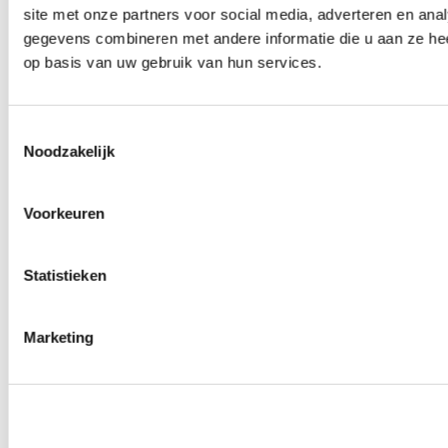
site met onze partners voor social media, adverteren en an
Wielmoeren
0
producten beschikbaar
gegevens combineren met andere informatie die u aan ze hee
Draadeinden
op basis van uw gebruik van hun services.
0
producten beschikbaar
Velgen overige
0
producten beschikbaar
Velgen | Wielen
Toestemmingsselectie
0
producten beschikbaar
Noodzakelijk
Banden
0
producten beschikbaar
Remmen
Voorkeuren
0
producten beschikbaar
Remschijven
Statistieken
0
producten beschikbaar
Remblokken
0
producten beschikbaar
Remklauwen
Marketing
0
producten beschikbaar
Remleidingen
0
producten beschikbaar
Big brake kits
0
producten beschikbaar
Remvloeistoffen