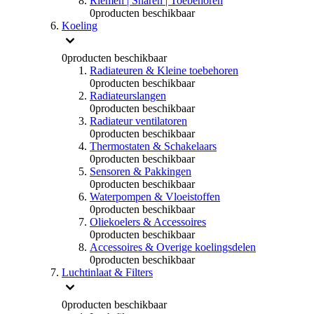
Riemen | Snaren | Toebehoren
0
producten beschikbaar
Koeling
0
producten beschikbaar
Radiateuren & Kleine toebehoren
0
producten beschikbaar
Radiateurslangen
0
producten beschikbaar
Radiateur ventilatoren
0
producten beschikbaar
Thermostaten & Schakelaars
0
producten beschikbaar
Sensoren & Pakkingen
0
producten beschikbaar
Waterpompen & Vloeistoffen
0
producten beschikbaar
Oliekoelers & Accessoires
0
producten beschikbaar
Accessoires & Overige koelingsdelen
0
producten beschikbaar
Luchtinlaat & Filters
0
producten beschikbaar