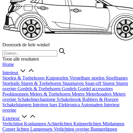
Doorzoek de hele winkel
Toon alle resultaten
Home
Interieur
Stoelen & Toebehoren
Kuipstoelen
Verstelbare stoelen
Stoelframes
Stoelrails
Sturen & Toebehoren
Stuurnaven
Snap-off
Sturen
Sturen
overige
Gordels & Toebehoren
Gordels
Gordel accessoires
Pookknoppen
Meters & Toebehoren
Meters
Meterhouders
Meters
overige
Schakelmechanisme
Schakelpook
Rubbers & Hoezen
Schakelstangen
Interieur bars
Elektronica
Automatten
Interieur
overige
Exterieur
Verlichting
Koplampen
Achterlichten
Knipperlichten
Mistlampen
Corner lichten
Lampensets
Verlichting overige
Bumperlippen