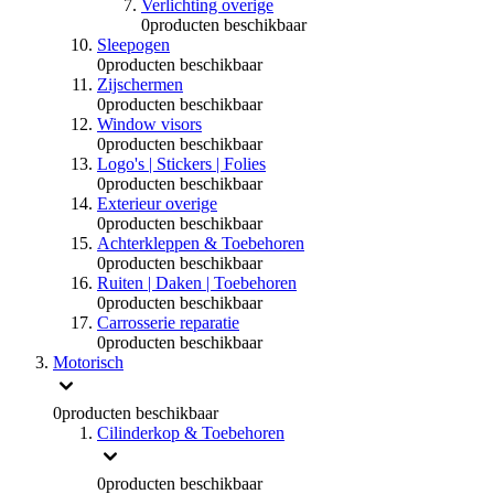
Verlichting overige
0
producten beschikbaar
Sleepogen
0
producten beschikbaar
Zijschermen
0
producten beschikbaar
Window visors
0
producten beschikbaar
Logo's | Stickers | Folies
0
producten beschikbaar
Exterieur overige
0
producten beschikbaar
Achterkleppen & Toebehoren
0
producten beschikbaar
Ruiten | Daken | Toebehoren
0
producten beschikbaar
Carrosserie reparatie
0
producten beschikbaar
Motorisch
0
producten beschikbaar
Cilinderkop & Toebehoren
0
producten beschikbaar