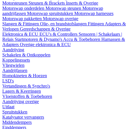
Motorsteunen
Steunen & Brackets
Inserts & Overige
Motorswap onderdelen
Motorswap steunen
Motorswap
aandrijfassen
Motorswap spruitstukken
Motorswap harnesses
Motorswap pakketten
Motorswap overige
Slangen & Fittingen
Olie- en brandstofslangen
Fittingen
Adapters &
Verlopen
Gereedschappen & Overige
Elektronica & ECU
ECU's & Controllers
Sensoren | Schakelaars |
Relais
Startmotoren & Dynamo's
Accu & Toebehoren
Harnassen &
Adapters
Overige elektronica & ECU
Aandrijving
Schakelen & Ontkoppelen
Koppelingssets
Vliegwielen
Aandrijfassen
Homokineten & Hoezen
LSD's
Vertandingen & Synchro's
Lagers & Keerringen
Vloeistoffen & Toebehoren
Aandrijving overige
Uitlaat
Spruitstukken
Katalysator vervangers
Middendempers
Einddempers