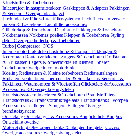
Vloeistoffen & Toebehoren
Inlaattraject
Inlaatspruitstukken
Gaskleppen & Adapters
Pakkingen
& Sensoren
Overige inlaattraject
Luchtinlaat & Filters
Luchtfiltersystemen
Luchtfilters
Universele
buizen & Toebehoren
Luchtfilter accessoires
Cilinderkop & Toebehoren
Distributie
Pakkingen & Toebehoren
Nokkenassen
Nokkenas poelies
Kleppen & Toebehoren
Styling
delen
Overige cilinderkop & Toebehoren
Turbo | Compressor | NOS
Interne motorblok delen
Distributie & Pompen
Pakkingen &
Keerringen
Bouten & Moeren
Zuigers & Toebehoren
Drijfstangen
& Krukassen
Lagers & Smeermiddelen
Riemen | Snaren |
Toebehoren
Overige intern motorblok
Koeling
Radiateuren & Kleine toebehoren
Radiateurslangen
Radiateur ventilatoren
Thermostaten & Schakelaars
Sensoren &
Pakkingen
Waterpompen & Vloeistoffen
Oliekoelers & Accessoires
Accessoires & Overige koelingsdelen
Brandstofsysteem
Injectoren & Toebehoren
Brandstoffilters
Brandstofrails & Brandstofdrukregelaars
Brandstoftanks | Pompen |
Accessoires
Leidingen | Slangen | Fittingen
Overige
brandstofsysteem
Ontsteking
Ontstekingen & Accessoires
Bougiekabels
Bougies
Ontsteking overige
Motor styling
Oliedoppen
Tanks & Slangen
Beugels | Covers |
Overige accessoires
Overige stylingsdelen