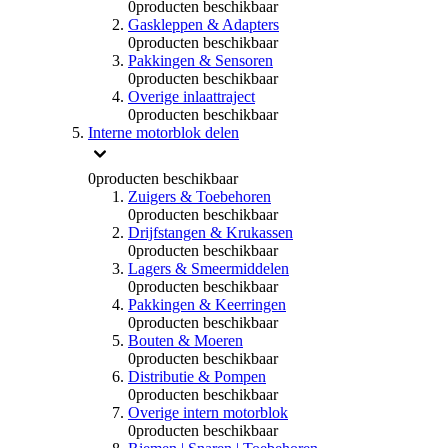
0
producten beschikbaar
Gaskleppen & Adapters
0
producten beschikbaar
Pakkingen & Sensoren
0
producten beschikbaar
Overige inlaattraject
0
producten beschikbaar
Interne motorblok delen
0
producten beschikbaar
Zuigers & Toebehoren
0
producten beschikbaar
Drijfstangen & Krukassen
0
producten beschikbaar
Lagers & Smeermiddelen
0
producten beschikbaar
Pakkingen & Keerringen
0
producten beschikbaar
Bouten & Moeren
0
producten beschikbaar
Distributie & Pompen
0
producten beschikbaar
Overige intern motorblok
0
producten beschikbaar