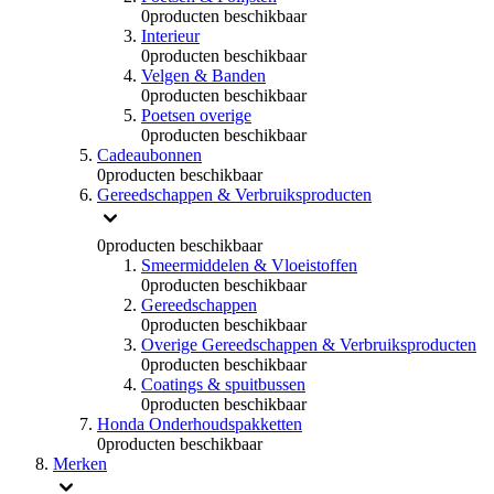
0
producten beschikbaar
Interieur
0
producten beschikbaar
Velgen & Banden
0
producten beschikbaar
Poetsen overige
0
producten beschikbaar
Cadeaubonnen
0
producten beschikbaar
Gereedschappen & Verbruiksproducten
0
producten beschikbaar
Smeermiddelen & Vloeistoffen
0
producten beschikbaar
Gereedschappen
0
producten beschikbaar
Overige Gereedschappen & Verbruiksproducten
0
producten beschikbaar
Coatings & spuitbussen
0
producten beschikbaar
Honda Onderhoudspakketten
0
producten beschikbaar
Merken