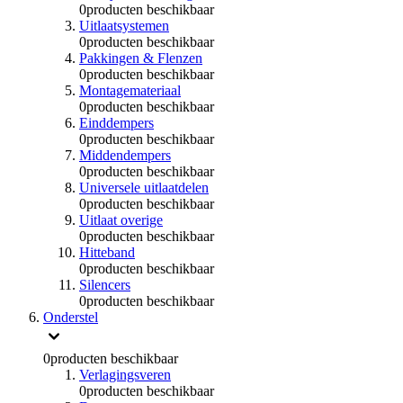
0
producten beschikbaar
Uitlaatsystemen
0
producten beschikbaar
Pakkingen & Flenzen
0
producten beschikbaar
Montagemateriaal
0
producten beschikbaar
Einddempers
0
producten beschikbaar
Middendempers
0
producten beschikbaar
Universele uitlaatdelen
0
producten beschikbaar
Uitlaat overige
0
producten beschikbaar
Hitteband
0
producten beschikbaar
Silencers
0
producten beschikbaar
Onderstel
0
producten beschikbaar
Verlagingsveren
0
producten beschikbaar