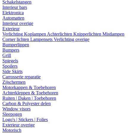
Schakelstangen
Interieur bars
Elektronica
Automatten
Interieur overige
Exterieur
Verlichting
Koplampen
Achterlichten
Knipperlichten
Mistlampen
Corner lichten
Lampensets
Verlichting overige
Bumperlippen
Bumpers
Grill
Spiegels
Spoilers
Side Skirts
Carrosserie reparatie
Zijschermen
Motorkappen & Toebehoren
Achterkleppen & Toebehoren
Ruiten | Daken | Toebehoren
Carbon & Polyester delen
Window visors
Sleepogen
Logo's | Stickers | Folies
Exterieur overige
Motorisch