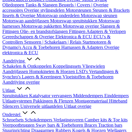
Oliedoppen
Tanks & Slangen
Beugels | Covers | Overige
accessoires
Overige stylingsdelen
Motorsteunen
Steunen & Brackets
Inserts & Overige
Motorswap onderdelen
Motorswap steunen
Motorswap aandrijfassen
Motorswap spruitstukken
Motorswap
harnesses
Motorswap pakketten
Motorswap overige
Slangen &
Fittingen
Olie- en brandstofslangen
Fittingen
Adapters & Verlopen
Gereedschappen & Overige
Elektronica & ECU
ECU's &
Controllers
Sensoren | Schakelaars | Relais
Startmotoren &
Dynamo's
Accu & Toebehoren
Harnassen & Adapters
Overige
elektronica & ECU
Aandrijving
Schakelen & Ontkoppelen
Koppelingssets
Vliegwielen
Aandrijfassen
Homokineten & Hoezen
LSD's
Vertandingen &
Synchro's
Lagers & Keerringen
Vloeistoffen & Toebehoren
Aandrijving overige
Uitlaat
Spruitstukken
Katalysator vervangers
Middendempers
Einddempers
Uitlaatsystemen
Pakkingen & Flenzen
Montagemateriaal
Hitteband
Silencers
Universele uitlaatdelen
Uitlaat overige
Onderstel
Schroefsets
Schokdempers
Verlagingsveren
Camber kits & Toe kits
Veerpootbruggen
Sway bars & Toebehoren
Braces
Traction bars
Stuurinrichting
Draagarmen
Rubbers
Kogels & Hoezen
Wiellagers