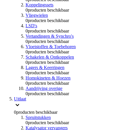
Koppelingssets
0
producten beschikbaar
Vliegwielen
0
producten beschikbaar
LSD's
0
producten beschikbaar
Vertandingen & Synchro's
0
producten beschikbaar
Vloeistoffen & Toebehoren
0
producten beschikbaar
Schakelen & Ontkoppelen
0
producten beschikbaar
Lagers & Keerringen
0
producten beschikbaar
Homokineten & Hoezen
0
producten beschikbaar
Aandrijving overige
0
producten beschikbaar
Uitlaat
0
producten beschikbaar
Spruitstukken
0
producten beschikbaar
Katalysator vervangers