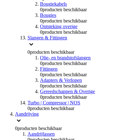
Bougiekabels
0
producten beschikbaar
Bougies
0
producten beschikbaar
Ontsteking overige
0
producten beschikbaar
Slangen & Fittingen
0
producten beschikbaar
Olie- en brandstofslangen
0
producten beschikbaar
Fittingen
0
producten beschikbaar
Adapters & Verlopen
0
producten beschikbaar
Gereedschappen & Overige
0
producten beschikbaar
Turbo | Compressor | NOS
0
producten beschikbaar
Aandrijving
0
producten beschikbaar
Aandrijfassen
0
producten beschikbaar