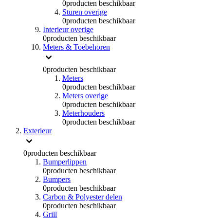
0
producten beschikbaar
Sturen overige
0
producten beschikbaar
Interieur overige
0
producten beschikbaar
Meters & Toebehoren
0
producten beschikbaar
Meters
0
producten beschikbaar
Meters overige
0
producten beschikbaar
Meterhouders
0
producten beschikbaar
Exterieur
0
producten beschikbaar
Bumperlippen
0
producten beschikbaar
Bumpers
0
producten beschikbaar
Carbon & Polyester delen
0
producten beschikbaar
Grill