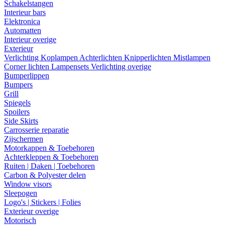
Schakelstangen
Interieur bars
Elektronica
Automatten
Interieur overige
Exterieur
Verlichting
Koplampen
Achterlichten
Knipperlichten
Mistlampen
Corner lichten
Lampensets
Verlichting overige
Bumperlippen
Bumpers
Grill
Spiegels
Spoilers
Side Skirts
Carrosserie reparatie
Zijschermen
Motorkappen & Toebehoren
Achterkleppen & Toebehoren
Ruiten | Daken | Toebehoren
Carbon & Polyester delen
Window visors
Sleepogen
Logo's | Stickers | Folies
Exterieur overige
Motorisch