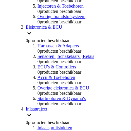
0
producten beschikbaar
Injectoren & Toebehoren
0
producten beschikbaar
Overige brandstofsysteem
0
producten beschikbaar
Elektronica & ECU
0
producten beschikbaar
Harnassen & Adapters
0
producten beschikbaar
Sensoren | Schakelaars | Relais
0
producten beschikbaar
ECU's & Controllers
0
producten beschikbaar
Accu & Toebehoren
0
producten beschikbaar
Overige elektronica & ECU
0
producten beschikbaar
Startmotoren & Dynamo's
0
producten beschikbaar
Inlaattraject
0
producten beschikbaar
Inlaatspruitstukken