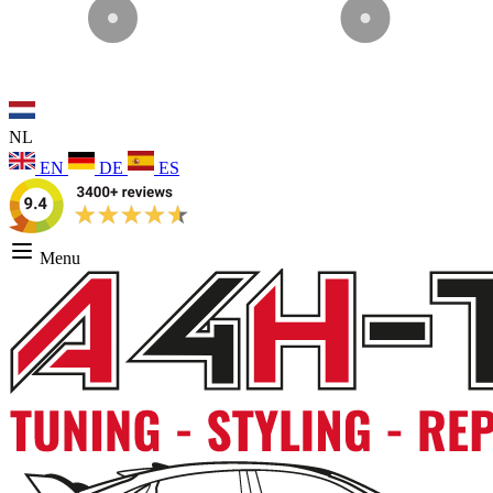
NL
EN
DE
ES
Menu