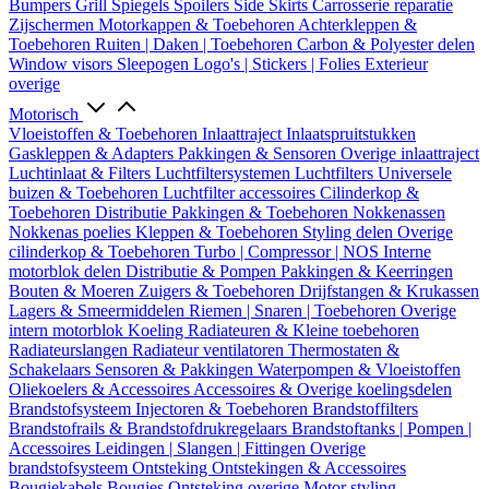
Bumpers
Grill
Spiegels
Spoilers
Side Skirts
Carrosserie reparatie
Zijschermen
Motorkappen & Toebehoren
Achterkleppen &
Toebehoren
Ruiten | Daken | Toebehoren
Carbon & Polyester delen
Window visors
Sleepogen
Logo's | Stickers | Folies
Exterieur
overige
Motorisch
Vloeistoffen & Toebehoren
Inlaattraject
Inlaatspruitstukken
Gaskleppen & Adapters
Pakkingen & Sensoren
Overige inlaattraject
Luchtinlaat & Filters
Luchtfiltersystemen
Luchtfilters
Universele
buizen & Toebehoren
Luchtfilter accessoires
Cilinderkop &
Toebehoren
Distributie
Pakkingen & Toebehoren
Nokkenassen
Nokkenas poelies
Kleppen & Toebehoren
Styling delen
Overige
cilinderkop & Toebehoren
Turbo | Compressor | NOS
Interne
motorblok delen
Distributie & Pompen
Pakkingen & Keerringen
Bouten & Moeren
Zuigers & Toebehoren
Drijfstangen & Krukassen
Lagers & Smeermiddelen
Riemen | Snaren | Toebehoren
Overige
intern motorblok
Koeling
Radiateuren & Kleine toebehoren
Radiateurslangen
Radiateur ventilatoren
Thermostaten &
Schakelaars
Sensoren & Pakkingen
Waterpompen & Vloeistoffen
Oliekoelers & Accessoires
Accessoires & Overige koelingsdelen
Brandstofsysteem
Injectoren & Toebehoren
Brandstoffilters
Brandstofrails & Brandstofdrukregelaars
Brandstoftanks | Pompen |
Accessoires
Leidingen | Slangen | Fittingen
Overige
brandstofsysteem
Ontsteking
Ontstekingen & Accessoires
Bougiekabels
Bougies
Ontsteking overige
Motor styling