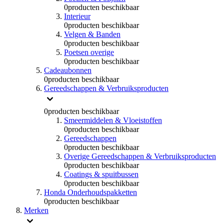
0
producten beschikbaar
Interieur
0
producten beschikbaar
Velgen & Banden
0
producten beschikbaar
Poetsen overige
0
producten beschikbaar
Cadeaubonnen
0
producten beschikbaar
Gereedschappen & Verbruiksproducten
0
producten beschikbaar
Smeermiddelen & Vloeistoffen
0
producten beschikbaar
Gereedschappen
0
producten beschikbaar
Overige Gereedschappen & Verbruiksproducten
0
producten beschikbaar
Coatings & spuitbussen
0
producten beschikbaar
Honda Onderhoudspakketten
0
producten beschikbaar
Merken