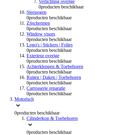
Verlichting overige
0
producten beschikbaar
Sleepogen
0
producten beschikbaar
Zijschermen
0
producten beschikbaar
Window visors
0
producten beschikbaar
Logo's | Stickers | Folies
0
producten beschikbaar
Exterieur overige
0
producten beschikbaar
Achterkleppen & Toebehoren
0
producten beschikbaar
Ruiten | Daken | Toebehoren
0
producten beschikbaar
Carrosserie reparatie
0
producten beschikbaar
Motorisch
0
producten beschikbaar
Cilinderkop & Toebehoren
0
producten beschikbaar