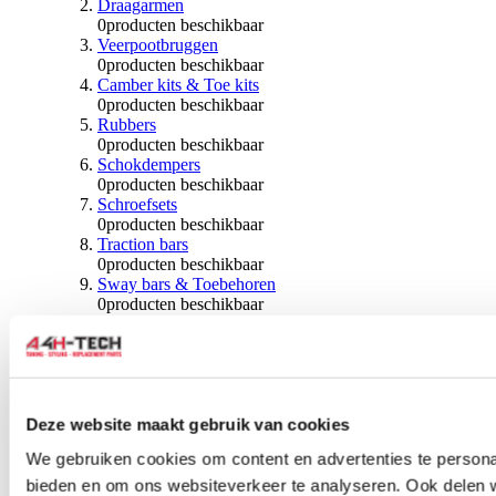
Draagarmen
0
producten beschikbaar
Veerpootbruggen
0
producten beschikbaar
Camber kits & Toe kits
0
producten beschikbaar
Rubbers
0
producten beschikbaar
Schokdempers
0
producten beschikbaar
Schroefsets
0
producten beschikbaar
Traction bars
0
producten beschikbaar
Sway bars & Toebehoren
0
producten beschikbaar
Kogels & Hoezen
0
producten beschikbaar
Wiellagers & Naven
0
producten beschikbaar
Wielen & Toebehoren
Deze website maakt gebruik van cookies
0
producten beschikbaar
We gebruiken cookies om content en advertenties te personal
Spoorverbreders
bieden en om ons websiteverkeer te analyseren. Ook delen 
0
producten beschikbaar