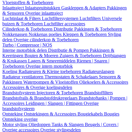
Vloeistoffen & Toebehoren
Inlaattraject
Inlaatspruitstukken
Gaskleppen & Adapters
Pakkingen
& Sensoren
Overige inlaattraject
Luchtinlaat & Filters
Luchtfiltersystemen
Luchtfilters
Universele
buizen & Toebehoren
Luchtfilter accessoires
Cilinderkop & Toebehoren
Distributie
Pakkingen & Toebehoren
Nokkenassen
Nokkenas poelies
Kleppen & Toebehoren
Styling
delen
Overige cilinderkop & Toebehoren
Turbo | Compressor | NOS
Interne motorblok delen
Distributie & Pompen
Pakkingen &
Keerringen
Bouten & Moeren
Zuigers & Toebehoren
Drijfstangen
& Krukassen
Lagers & Smeermiddelen
Riemen | Snaren |
Toebehoren
Overige intern motorblok
Koeling
Radiateuren & Kleine toebehoren
Radiateurslangen
Radiateur ventilatoren
Thermostaten & Schakelaars
Sensoren &
Pakkingen
Waterpompen & Vloeistoffen
Oliekoelers & Accessoires
Accessoires & Overige koelingsdelen
Brandstofsysteem
Injectoren & Toebehoren
Brandstoffilters
Brandstofrails & Brandstofdrukregelaars
Brandstoftanks | Pompen |
Accessoires
Leidingen | Slangen | Fittingen
Overige
brandstofsysteem
Ontsteking
Ontstekingen & Accessoires
Bougiekabels
Bougies
Ontsteking overige
Motor styling
Oliedoppen
Tanks & Slangen
Beugels | Covers |
Overige accessoires
Overige stylingsdelen