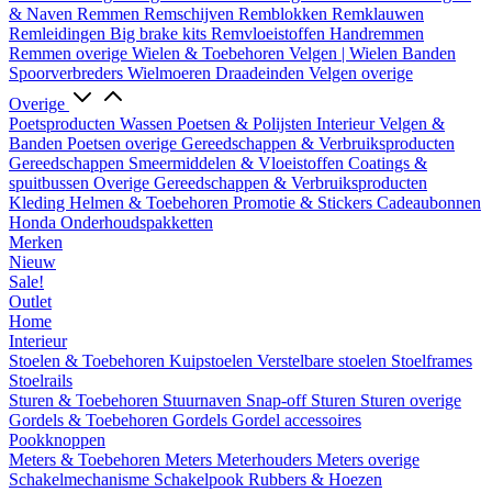
& Naven
Remmen
Remschijven
Remblokken
Remklauwen
Remleidingen
Big brake kits
Remvloeistoffen
Handremmen
Remmen overige
Wielen & Toebehoren
Velgen | Wielen
Banden
Spoorverbreders
Wielmoeren
Draadeinden
Velgen overige
Overige
Poetsproducten
Wassen
Poetsen & Polijsten
Interieur
Velgen &
Banden
Poetsen overige
Gereedschappen & Verbruiksproducten
Gereedschappen
Smeermiddelen & Vloeistoffen
Coatings &
spuitbussen
Overige Gereedschappen & Verbruiksproducten
Kleding
Helmen & Toebehoren
Promotie & Stickers
Cadeaubonnen
Honda Onderhoudspakketten
Merken
Nieuw
Sale!
Outlet
Home
Interieur
Stoelen & Toebehoren
Kuipstoelen
Verstelbare stoelen
Stoelframes
Stoelrails
Sturen & Toebehoren
Stuurnaven
Snap-off
Sturen
Sturen overige
Gordels & Toebehoren
Gordels
Gordel accessoires
Pookknoppen
Meters & Toebehoren
Meters
Meterhouders
Meters overige
Schakelmechanisme
Schakelpook
Rubbers & Hoezen