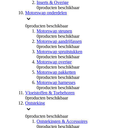
Inserts & Overige
0
producten beschikbaar
Motorswap onderdelen
0
producten beschikbaar
Motorswap steunen
0
producten beschikbaar
Motorswap aandrijfassen
0
producten beschikbaar
Motorswap spruitstukken
0
producten beschikbaar
Motorswap overige
0
producten beschikbaar
Motorswap pakketten
0
producten beschikbaar
Motorswap harnesses
0
producten beschikbaar
Vloeistoffen & Toebehoren
0
producten beschikbaar
Ontsteking
0
producten beschikbaar
Ontstekingen & Accessoires
0
producten beschikbaar