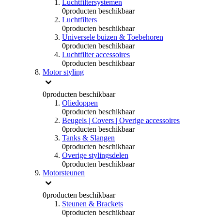
Luchtfiltersystemen
0
producten beschikbaar
Luchtfilters
0
producten beschikbaar
Universele buizen & Toebehoren
0
producten beschikbaar
Luchtfilter accessoires
0
producten beschikbaar
Motor styling
0
producten beschikbaar
Oliedoppen
0
producten beschikbaar
Beugels | Covers | Overige accessoires
0
producten beschikbaar
Tanks & Slangen
0
producten beschikbaar
Overige stylingsdelen
0
producten beschikbaar
Motorsteunen
0
producten beschikbaar
Steunen & Brackets
0
producten beschikbaar