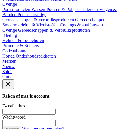
Overige
Poetsproducten
Wassen
Poetsen & Polijsten
Interieur
Velgen &
Banden
Poetsen overige
Gereedschappen & Verbruiksproducten
Gereedschappen
Smeermiddelen & Vloeistoffen
Coatings & spuitbussen
Overige Gereedschappen & Verbruiksproducten
Kleding
Helmen & Toebehoren
Promotie & Stickers
Cadeaubonnen
Honda Onderhoudspakketten
Merken
Nieuw
Sale!
Outlet
Reken af met je account
E-mail adres
Wachtwoord
Wachtwoord vergeten?
Inloggen