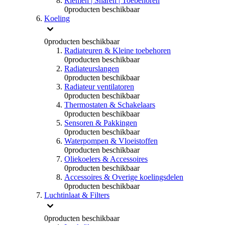
Riemen | Snaren | Toebehoren
0
producten beschikbaar
Koeling
0
producten beschikbaar
Radiateuren & Kleine toebehoren
0
producten beschikbaar
Radiateurslangen
0
producten beschikbaar
Radiateur ventilatoren
0
producten beschikbaar
Thermostaten & Schakelaars
0
producten beschikbaar
Sensoren & Pakkingen
0
producten beschikbaar
Waterpompen & Vloeistoffen
0
producten beschikbaar
Oliekoelers & Accessoires
0
producten beschikbaar
Accessoires & Overige koelingsdelen
0
producten beschikbaar
Luchtinlaat & Filters
0
producten beschikbaar