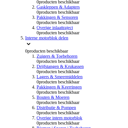
0
producten beschikbaar
Gaskleppen & Adapters
0
producten beschikbaar
Pakkingen & Sensoren
0
producten beschikbaar
Overige inlaattraject
0
producten beschikbaar
Interne motorblok delen
0
producten beschikbaar
Zuigers & Toebehoren
0
producten beschikbaar
Drijfstangen & Krukassen
0
producten beschikbaar
Lagers & Smeermiddelen
0
producten beschikbaar
Pakkingen & Keerringen
0
producten beschikbaar
Bouten & Moeren
0
producten beschikbaar
Distributie & Pompen
0
producten beschikbaar
Overige intern motorblok
0
producten beschikbaar