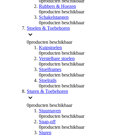
0
producten beschikbaar
Rubbers & Hoezen
0
producten beschikbaar
Schakelstangen
0
producten beschikbaar
Stoelen & Toebehoren
0
producten beschikbaar
Kuipstoelen
0
producten beschikbaar
Verstelbare stoelen
0
producten beschikbaar
Stoelframes
0
producten beschikbaar
Stoelrails
0
producten beschikbaar
Sturen & Toebehoren
0
producten beschikbaar
Stuurnaven
0
producten beschikbaar
Snap-off
0
producten beschikbaar
Sturen