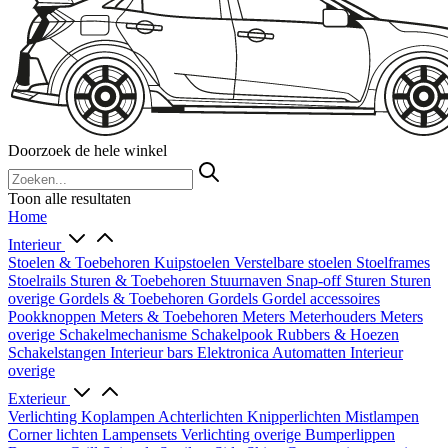
Doorzoek de hele winkel
Toon alle resultaten
Home
Interieur
Stoelen & Toebehoren
Kuipstoelen
Verstelbare stoelen
Stoelframes
Stoelrails
Sturen & Toebehoren
Stuurnaven
Snap-off
Sturen
Sturen
overige
Gordels & Toebehoren
Gordels
Gordel accessoires
Pookknoppen
Meters & Toebehoren
Meters
Meterhouders
Meters
overige
Schakelmechanisme
Schakelpook
Rubbers & Hoezen
Schakelstangen
Interieur bars
Elektronica
Automatten
Interieur
overige
Exterieur
Verlichting
Koplampen
Achterlichten
Knipperlichten
Mistlampen
Corner lichten
Lampensets
Verlichting overige
Bumperlippen