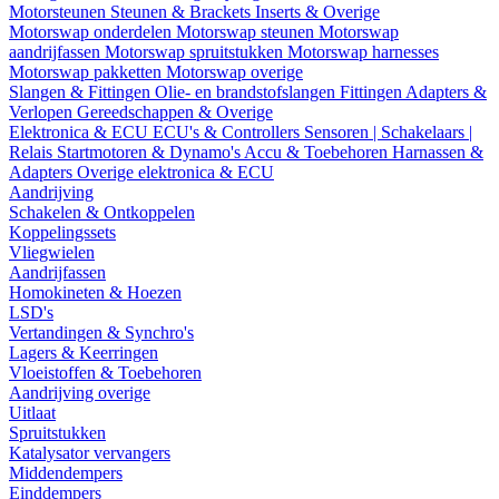
Motorsteunen
Steunen & Brackets
Inserts & Overige
Motorswap onderdelen
Motorswap steunen
Motorswap
aandrijfassen
Motorswap spruitstukken
Motorswap harnesses
Motorswap pakketten
Motorswap overige
Slangen & Fittingen
Olie- en brandstofslangen
Fittingen
Adapters &
Verlopen
Gereedschappen & Overige
Elektronica & ECU
ECU's & Controllers
Sensoren | Schakelaars |
Relais
Startmotoren & Dynamo's
Accu & Toebehoren
Harnassen &
Adapters
Overige elektronica & ECU
Aandrijving
Schakelen & Ontkoppelen
Koppelingssets
Vliegwielen
Aandrijfassen
Homokineten & Hoezen
LSD's
Vertandingen & Synchro's
Lagers & Keerringen
Vloeistoffen & Toebehoren
Aandrijving overige
Uitlaat
Spruitstukken
Katalysator vervangers
Middendempers
Einddempers