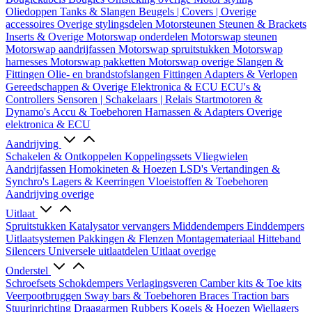
Oliedoppen
Tanks & Slangen
Beugels | Covers | Overige
accessoires
Overige stylingsdelen
Motorsteunen
Steunen & Brackets
Inserts & Overige
Motorswap onderdelen
Motorswap steunen
Motorswap aandrijfassen
Motorswap spruitstukken
Motorswap
harnesses
Motorswap pakketten
Motorswap overige
Slangen &
Fittingen
Olie- en brandstofslangen
Fittingen
Adapters & Verlopen
Gereedschappen & Overige
Elektronica & ECU
ECU's &
Controllers
Sensoren | Schakelaars | Relais
Startmotoren &
Dynamo's
Accu & Toebehoren
Harnassen & Adapters
Overige
elektronica & ECU
Aandrijving
Schakelen & Ontkoppelen
Koppelingssets
Vliegwielen
Aandrijfassen
Homokineten & Hoezen
LSD's
Vertandingen &
Synchro's
Lagers & Keerringen
Vloeistoffen & Toebehoren
Aandrijving overige
Uitlaat
Spruitstukken
Katalysator vervangers
Middendempers
Einddempers
Uitlaatsystemen
Pakkingen & Flenzen
Montagemateriaal
Hitteband
Silencers
Universele uitlaatdelen
Uitlaat overige
Onderstel
Schroefsets
Schokdempers
Verlagingsveren
Camber kits & Toe kits
Veerpootbruggen
Sway bars & Toebehoren
Braces
Traction bars
Stuurinrichting
Draagarmen
Rubbers
Kogels & Hoezen
Wiellagers