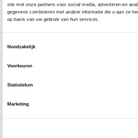
site met onze partners voor social media, adverteren en an
Wielmoeren
0
producten beschikbaar
gegevens combineren met andere informatie die u aan ze hee
Draadeinden
op basis van uw gebruik van hun services.
0
producten beschikbaar
Velgen overige
0
producten beschikbaar
Velgen | Wielen
Toestemmingsselectie
0
producten beschikbaar
Noodzakelijk
Banden
0
producten beschikbaar
Remmen
Voorkeuren
0
producten beschikbaar
Remschijven
Statistieken
0
producten beschikbaar
Remblokken
0
producten beschikbaar
Remklauwen
Marketing
0
producten beschikbaar
Remleidingen
0
producten beschikbaar
Big brake kits
0
producten beschikbaar
Remvloeistoffen