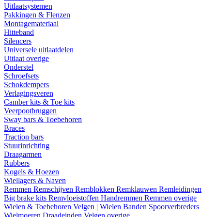
Uitlaatsystemen
Pakkingen & Flenzen
Montagemateriaal
Hitteband
Silencers
Universele uitlaatdelen
Uitlaat overige
Onderstel
Schroefsets
Schokdempers
Verlagingsveren
Camber kits & Toe kits
Veerpootbruggen
Sway bars & Toebehoren
Braces
Traction bars
Stuurinrichting
Draagarmen
Rubbers
Kogels & Hoezen
Wiellagers & Naven
Remmen
Remschijven
Remblokken
Remklauwen
Remleidingen
Big brake kits
Remvloeistoffen
Handremmen
Remmen overige
Wielen & Toebehoren
Velgen | Wielen
Banden
Spoorverbreders
Wielmoeren
Draadeinden
Velgen overige