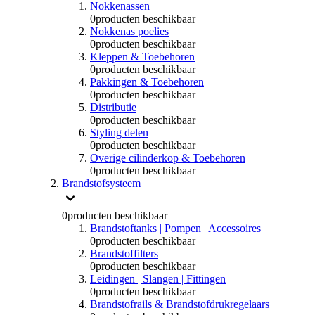
Nokkenassen
0
producten beschikbaar
Nokkenas poelies
0
producten beschikbaar
Kleppen & Toebehoren
0
producten beschikbaar
Pakkingen & Toebehoren
0
producten beschikbaar
Distributie
0
producten beschikbaar
Styling delen
0
producten beschikbaar
Overige cilinderkop & Toebehoren
0
producten beschikbaar
Brandstofsysteem
0
producten beschikbaar
Brandstoftanks | Pompen | Accessoires
0
producten beschikbaar
Brandstoffilters
0
producten beschikbaar
Leidingen | Slangen | Fittingen
0
producten beschikbaar
Brandstofrails & Brandstofdrukregelaars