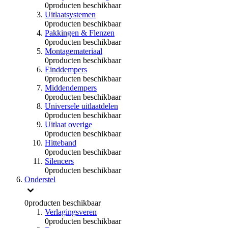
0
producten beschikbaar
Uitlaatsystemen
0
producten beschikbaar
Pakkingen & Flenzen
0
producten beschikbaar
Montagemateriaal
0
producten beschikbaar
Einddempers
0
producten beschikbaar
Middendempers
0
producten beschikbaar
Universele uitlaatdelen
0
producten beschikbaar
Uitlaat overige
0
producten beschikbaar
Hitteband
0
producten beschikbaar
Silencers
0
producten beschikbaar
Onderstel
0
producten beschikbaar
Verlagingsveren
0
producten beschikbaar