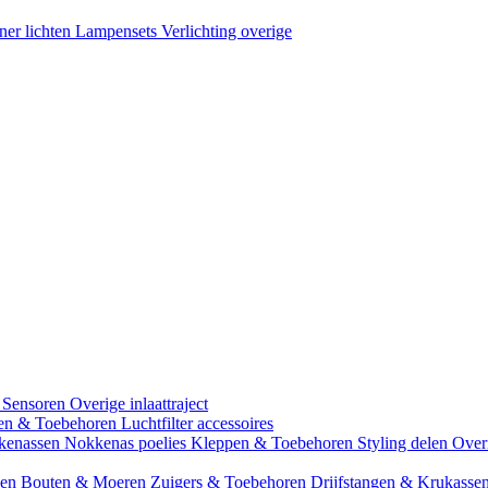
ner lichten
Lampensets
Verlichting overige
 Sensoren
Overige inlaattraject
zen & Toebehoren
Luchtfilter accessoires
kenassen
Nokkenas poelies
Kleppen & Toebehoren
Styling delen
Over
gen
Bouten & Moeren
Zuigers & Toebehoren
Drijfstangen & Krukasse