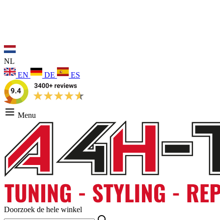
NL
EN
DE
ES
Menu
Doorzoek de hele winkel