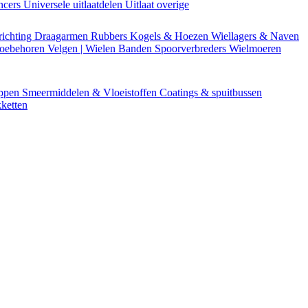
encers
Universele uitlaatdelen
Uitlaat overige
richting
Draagarmen
Rubbers
Kogels & Hoezen
Wiellagers & Naven
Toebehoren
Velgen | Wielen
Banden
Spoorverbreders
Wielmoeren
appen
Smeermiddelen & Vloeistoffen
Coatings & spuitbussen
ketten