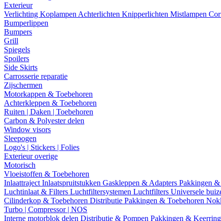
Exterieur
Verlichting
Koplampen
Achterlichten
Knipperlichten
Mistlampen
Cor
Bumperlippen
Bumpers
Grill
Spiegels
Spoilers
Side Skirts
Carrosserie reparatie
Zijschermen
Motorkappen & Toebehoren
Achterkleppen & Toebehoren
Ruiten | Daken | Toebehoren
Carbon & Polyester delen
Window visors
Sleepogen
Logo's | Stickers | Folies
Exterieur overige
Motorisch
Vloeistoffen & Toebehoren
Inlaattraject
Inlaatspruitstukken
Gaskleppen & Adapters
Pakkingen &
Luchtinlaat & Filters
Luchtfiltersystemen
Luchtfilters
Universele bui
Cilinderkop & Toebehoren
Distributie
Pakkingen & Toebehoren
Nok
Turbo | Compressor | NOS
Interne motorblok delen
Distributie & Pompen
Pakkingen & Keerrin