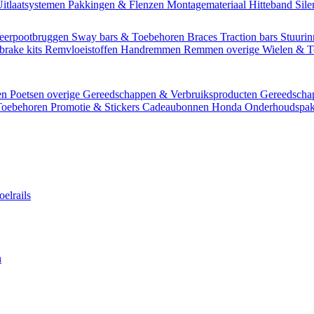
itlaatsystemen
Pakkingen & Flenzen
Montagemateriaal
Hitteband
Sil
eerpootbruggen
Sway bars & Toebehoren
Braces
Traction bars
Stuurin
brake kits
Remvloeistoffen
Handremmen
Remmen overige
Wielen & 
en
Poetsen overige
Gereedschappen & Verbruiksproducten
Gereedsch
Toebehoren
Promotie & Stickers
Cadeaubonnen
Honda Onderhoudspak
oelrails
n