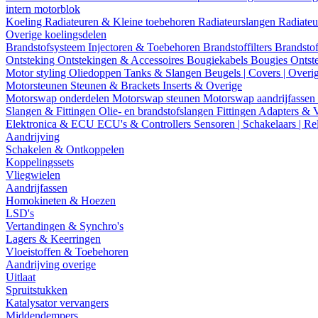
intern motorblok
Koeling
Radiateuren & Kleine toebehoren
Radiateurslangen
Radiateu
Overige koelingsdelen
Brandstofsysteem
Injectoren & Toebehoren
Brandstoffilters
Brandstof
Ontsteking
Ontstekingen & Accessoires
Bougiekabels
Bougies
Ontst
Motor styling
Oliedoppen
Tanks & Slangen
Beugels | Covers | Overi
Motorsteunen
Steunen & Brackets
Inserts & Overige
Motorswap onderdelen
Motorswap steunen
Motorswap aandrijfassen
Slangen & Fittingen
Olie- en brandstofslangen
Fittingen
Adapters & 
Elektronica & ECU
ECU's & Controllers
Sensoren | Schakelaars | Re
Aandrijving
Schakelen & Ontkoppelen
Koppelingssets
Vliegwielen
Aandrijfassen
Homokineten & Hoezen
LSD's
Vertandingen & Synchro's
Lagers & Keerringen
Vloeistoffen & Toebehoren
Aandrijving overige
Uitlaat
Spruitstukken
Katalysator vervangers
Middendempers