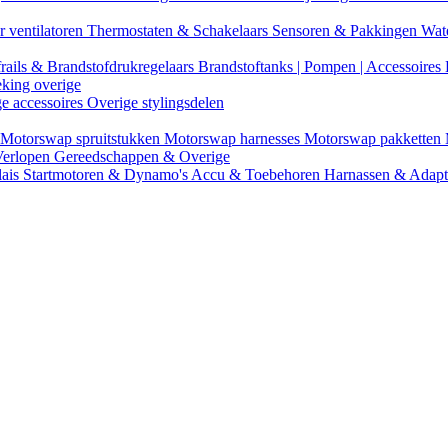
r ventilatoren
Thermostaten & Schakelaars
Sensoren & Pakkingen
Wat
rails & Brandstofdrukregelaars
Brandstoftanks | Pompen | Accessoires
eking overige
ge accessoires
Overige stylingsdelen
Motorswap spruitstukken
Motorswap harnesses
Motorswap pakketten
Verlopen
Gereedschappen & Overige
lais
Startmotoren & Dynamo's
Accu & Toebehoren
Harnassen & Adap