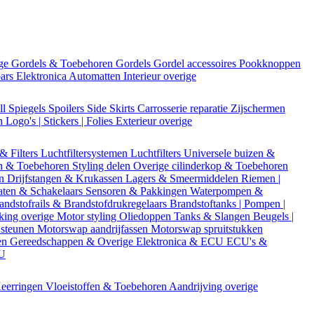
ige
Gordels & Toebehoren
Gordels
Gordel accessoires
Pookknoppen
bars
Elektronica
Automatten
Interieur overige
ll
Spiegels
Spoilers
Side Skirts
Carrosserie reparatie
Zijschermen
en
Logo's | Stickers | Folies
Exterieur overige
 & Filters
Luchtfiltersystemen
Luchtfilters
Universele buizen &
n & Toebehoren
Styling delen
Overige cilinderkop & Toebehoren
en
Drijfstangen & Krukassen
Lagers & Smeermiddelen
Riemen |
aten & Schakelaars
Sensoren & Pakkingen
Waterpompen &
andstofrails & Brandstofdrukregelaars
Brandstoftanks | Pompen |
king overige
Motor styling
Oliedoppen
Tanks & Slangen
Beugels |
 steunen
Motorswap aandrijfassen
Motorswap spruitstukken
en
Gereedschappen & Overige
Elektronica & ECU
ECU's &
CU
eerringen
Vloeistoffen & Toebehoren
Aandrijving overige