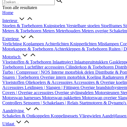
Toon alle resultaten
Home
Interieur
Stoelen & Toebehoren
Kuipstoelen
Verstelbare stoelen
Stoelframes
St
Meters & Toebehoren
Meters
Meterhouders
Meters overige
Schakel
Exterieur
Verlichting
Koplampen
Achterlichten
Knipperlichten
Mistlampen
Cor
Motorkappen & Toebehoren
Achterkleppen & Toebehoren
Ruiten | 
Motorisch
Vloeistoffen & Toebehoren
Inlaattraject
Inlaatspruitstukken
Gasklepp
Toebehoren
Luchtfilter accessoires
Cilinderkop & Toebehoren
Distri
Turbo | Compressor | NOS
Interne motorblok delen
Distributie & P
Snaren | Toebehoren
Overige intern motorblok
Koeling
Radiateuren 
Vloeistoffen
Oliekoelers & Accessoires
Accessoires & Overige koeli
Accessoires
Leidingen | Slangen | Fittingen
Overige brandstofsystee
Covers | Overige accessoires
Overige stylingsdelen
Motorsteunen
Ste
Motorswap harnesses
Motorswap pakketten
Motorswap overige
Slan
Controllers
Sensoren | Schakelaars | Relais
Startmotoren & Dynamo's
Aandrijving
Schakelen & Ontkoppelen
Koppelingssets
Vliegwielen
Aandrijfasse
Uitlaat