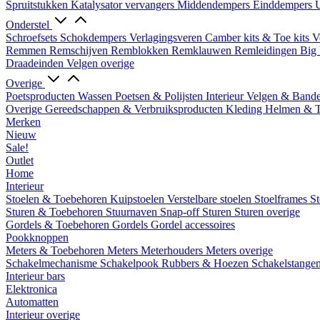
Spruitstukken
Katalysator vervangers
Middendempers
Einddempers
U
Onderstel
Schroefsets
Schokdempers
Verlagingsveren
Camber kits & Toe kits
V
Remmen
Remschijven
Remblokken
Remklauwen
Remleidingen
Big 
Draadeinden
Velgen overige
Overige
Poetsproducten
Wassen
Poetsen & Polijsten
Interieur
Velgen & Band
Overige Gereedschappen & Verbruiksproducten
Kleding
Helmen & 
Merken
Nieuw
Sale!
Outlet
Home
Interieur
Stoelen & Toebehoren
Kuipstoelen
Verstelbare stoelen
Stoelframes
St
Sturen & Toebehoren
Stuurnaven
Snap-off
Sturen
Sturen overige
Gordels & Toebehoren
Gordels
Gordel accessoires
Pookknoppen
Meters & Toebehoren
Meters
Meterhouders
Meters overige
Schakelmechanisme
Schakelpook
Rubbers & Hoezen
Schakelstange
Interieur bars
Elektronica
Automatten
Interieur overige