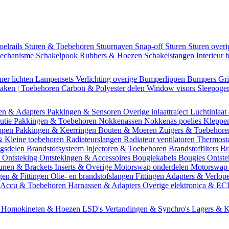
oelrails
Sturen & Toebehoren
Stuurnaven
Snap-off
Sturen
Sturen over
mechanisme
Schakelpook
Rubbers & Hoezen
Schakelstangen
Interieur 
ner lichten
Lampensets
Verlichting overige
Bumperlippen
Bumpers
Gri
Daken | Toebehoren
Carbon & Polyester delen
Window visors
Sleepog
en & Adapters
Pakkingen & Sensoren
Overige inlaattraject
Luchtinlaat
butie
Pakkingen & Toebehoren
Nokkenassen
Nokkenas poelies
Kleppe
ompen
Pakkingen & Keerringen
Bouten & Moeren
Zuigers & Toebehor
& Kleine toebehoren
Radiateurslangen
Radiateur ventilatoren
Thermost
ngsdelen
Brandstofsysteem
Injectoren & Toebehoren
Brandstoffilters
Br
m
Ontsteking
Ontstekingen & Accessoires
Bougiekabels
Bougies
Ontste
unen & Brackets
Inserts & Overige
Motorswap onderdelen
Motorswap
gen & Fittingen
Olie- en brandstofslangen
Fittingen
Adapters & Verlop
Accu & Toebehoren
Harnassen & Adapters
Overige elektronica & E
n
Homokineten & Hoezen
LSD's
Vertandingen & Synchro's
Lagers & K