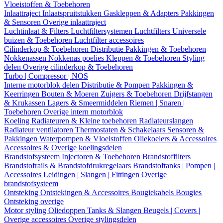
Vloeistoffen & Toebehoren
Inlaattraject
Inlaatspruitstukken
Gaskleppen & Adapters
Pakkingen
& Sensoren
Overige inlaattraject
Luchtinlaat & Filters
Luchtfiltersystemen
Luchtfilters
Universele
buizen & Toebehoren
Luchtfilter accessoires
Cilinderkop & Toebehoren
Distributie
Pakkingen & Toebehoren
Nokkenassen
Nokkenas poelies
Kleppen & Toebehoren
Styling
delen
Overige cilinderkop & Toebehoren
Turbo | Compressor | NOS
Interne motorblok delen
Distributie & Pompen
Pakkingen &
Keerringen
Bouten & Moeren
Zuigers & Toebehoren
Drijfstangen
& Krukassen
Lagers & Smeermiddelen
Riemen | Snaren |
Toebehoren
Overige intern motorblok
Koeling
Radiateuren & Kleine toebehoren
Radiateurslangen
Radiateur ventilatoren
Thermostaten & Schakelaars
Sensoren &
Pakkingen
Waterpompen & Vloeistoffen
Oliekoelers & Accessoires
Accessoires & Overige koelingsdelen
Brandstofsysteem
Injectoren & Toebehoren
Brandstoffilters
Brandstofrails & Brandstofdrukregelaars
Brandstoftanks | Pompen |
Accessoires
Leidingen | Slangen | Fittingen
Overige
brandstofsysteem
Ontsteking
Ontstekingen & Accessoires
Bougiekabels
Bougies
Ontsteking overige
Motor styling
Oliedoppen
Tanks & Slangen
Beugels | Covers |
Overige accessoires
Overige stylingsdelen