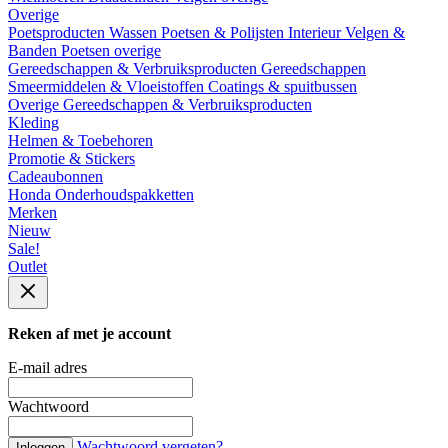
Overige
Poetsproducten
Wassen
Poetsen & Polijsten
Interieur
Velgen &
Banden
Poetsen overige
Gereedschappen & Verbruiksproducten
Gereedschappen
Smeermiddelen & Vloeistoffen
Coatings & spuitbussen
Overige Gereedschappen & Verbruiksproducten
Kleding
Helmen & Toebehoren
Promotie & Stickers
Cadeaubonnen
Honda Onderhoudspakketten
Merken
Nieuw
Sale!
Outlet
Reken af met je account
E-mail adres
Wachtwoord
Wachtwoord vergeten?
Inloggen