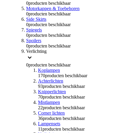
0
producten beschikbaar
Motorkappen & Toebehoren
0
producten beschikbaar
Side Skirts
0
producten beschikbaar
Spiegels
0
producten beschikbaar
Spoilers
0
producten beschikbaar
Verlichting
0
producten beschikbaar
Koplampen
170
producten beschikbaar
Achterlichten
93
producten beschikbaar
Knipperlichten
70
producten beschikbaar
Mistlampen
22
producten beschikbaar
Corner lichten
36
producten beschikbaar
Lampensets
11
producten beschikbaar