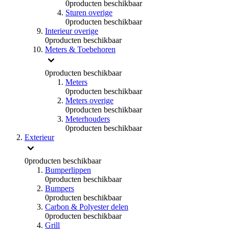
0
producten beschikbaar
Sturen overige
0
producten beschikbaar
Interieur overige
0
producten beschikbaar
Meters & Toebehoren
0
producten beschikbaar
Meters
0
producten beschikbaar
Meters overige
0
producten beschikbaar
Meterhouders
0
producten beschikbaar
Exterieur
0
producten beschikbaar
Bumperlippen
0
producten beschikbaar
Bumpers
0
producten beschikbaar
Carbon & Polyester delen
0
producten beschikbaar
Grill