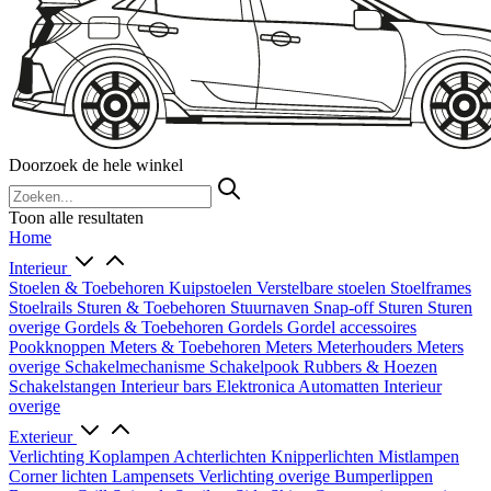
Doorzoek de hele winkel
Toon alle resultaten
Home
Interieur
Stoelen & Toebehoren
Kuipstoelen
Verstelbare stoelen
Stoelframes
Stoelrails
Sturen & Toebehoren
Stuurnaven
Snap-off
Sturen
Sturen
overige
Gordels & Toebehoren
Gordels
Gordel accessoires
Pookknoppen
Meters & Toebehoren
Meters
Meterhouders
Meters
overige
Schakelmechanisme
Schakelpook
Rubbers & Hoezen
Schakelstangen
Interieur bars
Elektronica
Automatten
Interieur
overige
Exterieur
Verlichting
Koplampen
Achterlichten
Knipperlichten
Mistlampen
Corner lichten
Lampensets
Verlichting overige
Bumperlippen