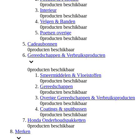
0
producten beschikbaar
Interieur
0
producten beschikbaar
Velgen & Banden
0
producten beschikbaar
Poetsen overige
0
producten beschikbaar
Cadeaubonnen
0
producten beschikbaar
Gereedschappen & Verbruiksproducten
0
producten beschikbaar
Smeermiddelen & Vloeistoffen
0
producten beschikbaar
Gereedschappen
0
producten beschikbaar
Overige Gereedschappen & Verbruiksproducten
0
producten beschikbaar
Coatings & spuitbussen
0
producten beschikbaar
Honda Onderhoudspakketten
0
producten beschikbaar
Merken