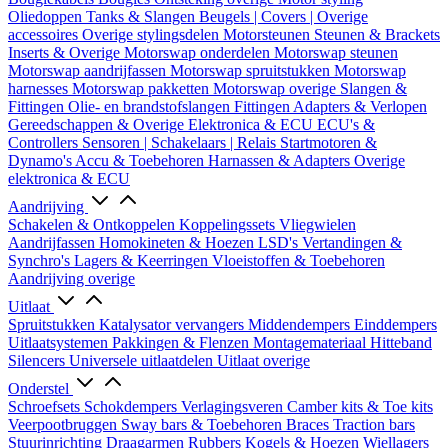
Oliedoppen
Tanks & Slangen
Beugels | Covers | Overige
accessoires
Overige stylingsdelen
Motorsteunen
Steunen & Brackets
Inserts & Overige
Motorswap onderdelen
Motorswap steunen
Motorswap aandrijfassen
Motorswap spruitstukken
Motorswap
harnesses
Motorswap pakketten
Motorswap overige
Slangen &
Fittingen
Olie- en brandstofslangen
Fittingen
Adapters & Verlopen
Gereedschappen & Overige
Elektronica & ECU
ECU's &
Controllers
Sensoren | Schakelaars | Relais
Startmotoren &
Dynamo's
Accu & Toebehoren
Harnassen & Adapters
Overige
elektronica & ECU
Aandrijving
Schakelen & Ontkoppelen
Koppelingssets
Vliegwielen
Aandrijfassen
Homokineten & Hoezen
LSD's
Vertandingen &
Synchro's
Lagers & Keerringen
Vloeistoffen & Toebehoren
Aandrijving overige
Uitlaat
Spruitstukken
Katalysator vervangers
Middendempers
Einddempers
Uitlaatsystemen
Pakkingen & Flenzen
Montagemateriaal
Hitteband
Silencers
Universele uitlaatdelen
Uitlaat overige
Onderstel
Schroefsets
Schokdempers
Verlagingsveren
Camber kits & Toe kits
Veerpootbruggen
Sway bars & Toebehoren
Braces
Traction bars
Stuurinrichting
Draagarmen
Rubbers
Kogels & Hoezen
Wiellagers