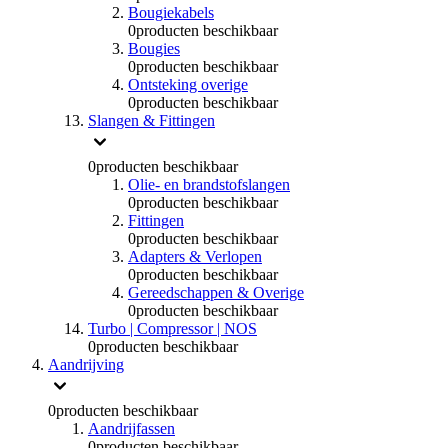
Bougiekabels
0
producten beschikbaar
Bougies
0
producten beschikbaar
Ontsteking overige
0
producten beschikbaar
Slangen & Fittingen
0
producten beschikbaar
Olie- en brandstofslangen
0
producten beschikbaar
Fittingen
0
producten beschikbaar
Adapters & Verlopen
0
producten beschikbaar
Gereedschappen & Overige
0
producten beschikbaar
Turbo | Compressor | NOS
0
producten beschikbaar
Aandrijving
0
producten beschikbaar
Aandrijfassen
0
producten beschikbaar