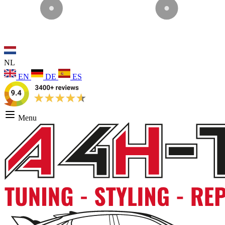
NL
EN
DE
ES
Menu