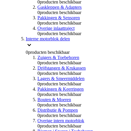
0
producten beschikbaar
Gaskleppen & Adapters
0
producten beschikbaar
Pakkingen & Sensoren
0
producten beschikbaar
Overige inlaattraject
0
producten beschikbaar
Interne motorblok delen
0
producten beschikbaar
Zuigers & Toebehoren
0
producten beschikbaar
Drijfstangen & Krukassen
0
producten beschikbaar
Lagers & Smeermiddelen
0
producten beschikbaar
Pakkingen & Keerringen
0
producten beschikbaar
Bouten & Moeren
0
producten beschikbaar
Distributie & Pompen
0
producten beschikbaar
Overige intern motorblok
0
producten beschikbaar