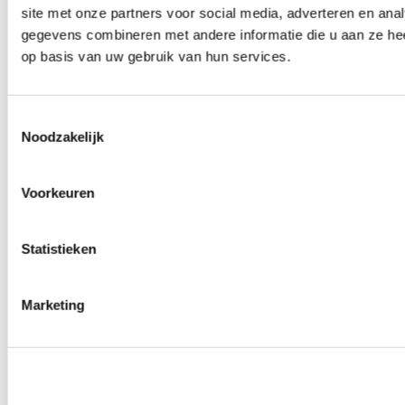
site met onze partners voor social media, adverteren en an
Wielmoeren
0
producten beschikbaar
gegevens combineren met andere informatie die u aan ze hee
Draadeinden
op basis van uw gebruik van hun services.
0
producten beschikbaar
Velgen overige
0
producten beschikbaar
Velgen | Wielen
Toestemmingsselectie
0
producten beschikbaar
Noodzakelijk
Banden
0
producten beschikbaar
Remmen
Voorkeuren
0
producten beschikbaar
Remschijven
Statistieken
0
producten beschikbaar
Remblokken
0
producten beschikbaar
Remklauwen
Marketing
0
producten beschikbaar
Remleidingen
0
producten beschikbaar
Big brake kits
0
producten beschikbaar
Remvloeistoffen