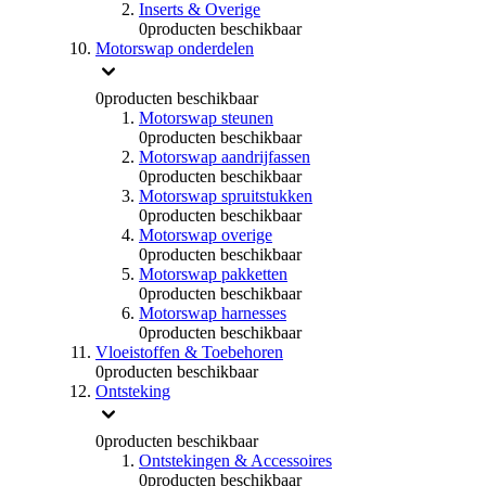
Inserts & Overige
0
producten beschikbaar
Motorswap onderdelen
0
producten beschikbaar
Motorswap steunen
0
producten beschikbaar
Motorswap aandrijfassen
0
producten beschikbaar
Motorswap spruitstukken
0
producten beschikbaar
Motorswap overige
0
producten beschikbaar
Motorswap pakketten
0
producten beschikbaar
Motorswap harnesses
0
producten beschikbaar
Vloeistoffen & Toebehoren
0
producten beschikbaar
Ontsteking
0
producten beschikbaar
Ontstekingen & Accessoires
0
producten beschikbaar