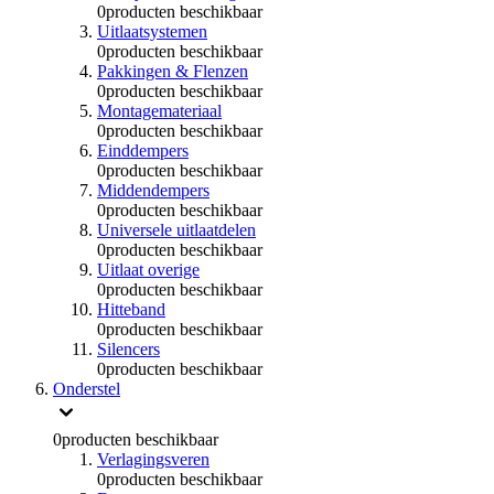
0
producten beschikbaar
Uitlaatsystemen
0
producten beschikbaar
Pakkingen & Flenzen
0
producten beschikbaar
Montagemateriaal
0
producten beschikbaar
Einddempers
0
producten beschikbaar
Middendempers
0
producten beschikbaar
Universele uitlaatdelen
0
producten beschikbaar
Uitlaat overige
0
producten beschikbaar
Hitteband
0
producten beschikbaar
Silencers
0
producten beschikbaar
Onderstel
0
producten beschikbaar
Verlagingsveren
0
producten beschikbaar