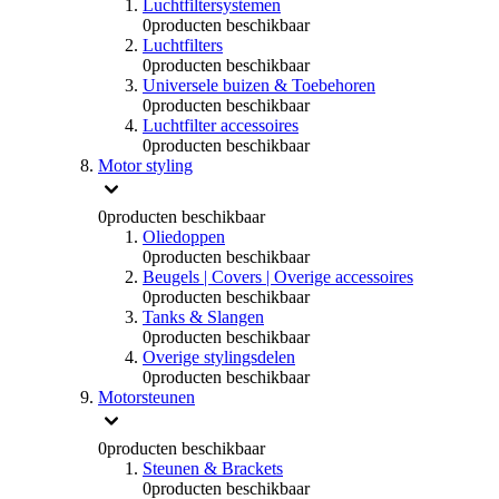
Luchtfiltersystemen
0
producten beschikbaar
Luchtfilters
0
producten beschikbaar
Universele buizen & Toebehoren
0
producten beschikbaar
Luchtfilter accessoires
0
producten beschikbaar
Motor styling
0
producten beschikbaar
Oliedoppen
0
producten beschikbaar
Beugels | Covers | Overige accessoires
0
producten beschikbaar
Tanks & Slangen
0
producten beschikbaar
Overige stylingsdelen
0
producten beschikbaar
Motorsteunen
0
producten beschikbaar
Steunen & Brackets
0
producten beschikbaar