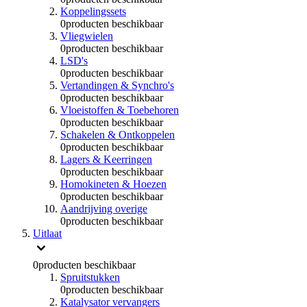
Koppelingssets
0
producten beschikbaar
Vliegwielen
0
producten beschikbaar
LSD's
0
producten beschikbaar
Vertandingen & Synchro's
0
producten beschikbaar
Vloeistoffen & Toebehoren
0
producten beschikbaar
Schakelen & Ontkoppelen
0
producten beschikbaar
Lagers & Keerringen
0
producten beschikbaar
Homokineten & Hoezen
0
producten beschikbaar
Aandrijving overige
0
producten beschikbaar
Uitlaat
0
producten beschikbaar
Spruitstukken
0
producten beschikbaar
Katalysator vervangers