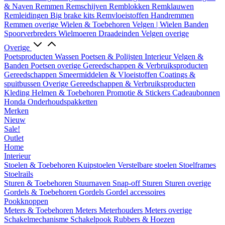
& Naven
Remmen
Remschijven
Remblokken
Remklauwen
Remleidingen
Big brake kits
Remvloeistoffen
Handremmen
Remmen overige
Wielen & Toebehoren
Velgen | Wielen
Banden
Spoorverbreders
Wielmoeren
Draadeinden
Velgen overige
Overige
Poetsproducten
Wassen
Poetsen & Polijsten
Interieur
Velgen &
Banden
Poetsen overige
Gereedschappen & Verbruiksproducten
Gereedschappen
Smeermiddelen & Vloeistoffen
Coatings &
spuitbussen
Overige Gereedschappen & Verbruiksproducten
Kleding
Helmen & Toebehoren
Promotie & Stickers
Cadeaubonnen
Honda Onderhoudspakketten
Merken
Nieuw
Sale!
Outlet
Home
Interieur
Stoelen & Toebehoren
Kuipstoelen
Verstelbare stoelen
Stoelframes
Stoelrails
Sturen & Toebehoren
Stuurnaven
Snap-off
Sturen
Sturen overige
Gordels & Toebehoren
Gordels
Gordel accessoires
Pookknoppen
Meters & Toebehoren
Meters
Meterhouders
Meters overige
Schakelmechanisme
Schakelpook
Rubbers & Hoezen