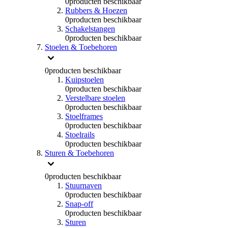
0
producten beschikbaar
Rubbers & Hoezen
0
producten beschikbaar
Schakelstangen
0
producten beschikbaar
Stoelen & Toebehoren
0
producten beschikbaar
Kuipstoelen
0
producten beschikbaar
Verstelbare stoelen
0
producten beschikbaar
Stoelframes
0
producten beschikbaar
Stoelrails
0
producten beschikbaar
Sturen & Toebehoren
0
producten beschikbaar
Stuurnaven
0
producten beschikbaar
Snap-off
0
producten beschikbaar
Sturen