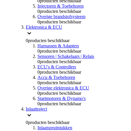
0
producten beschikbaar
Injectoren & Toebehoren
0
producten beschikbaar
Overige brandstofsysteem
0
producten beschikbaar
Elektronica & ECU
0
producten beschikbaar
Harnassen & Adapters
0
producten beschikbaar
Sensoren | Schakelaars | Relais
0
producten beschikbaar
ECU's & Controllers
0
producten beschikbaar
Accu & Toebehoren
0
producten beschikbaar
Overige elektronica & ECU
0
producten beschikbaar
Startmotoren & Dynamo's
0
producten beschikbaar
Inlaattraject
0
producten beschikbaar
Inlaatspruitstukken