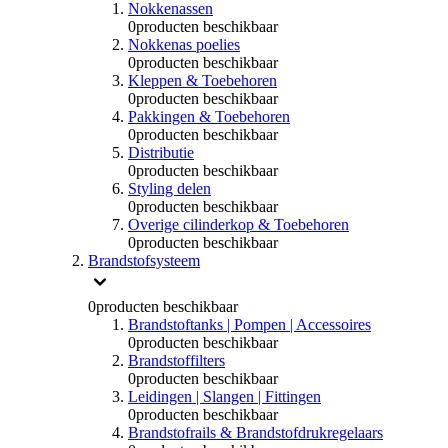
Nokkenassen
0
producten beschikbaar
Nokkenas poelies
0
producten beschikbaar
Kleppen & Toebehoren
0
producten beschikbaar
Pakkingen & Toebehoren
0
producten beschikbaar
Distributie
0
producten beschikbaar
Styling delen
0
producten beschikbaar
Overige cilinderkop & Toebehoren
0
producten beschikbaar
Brandstofsysteem
0
producten beschikbaar
Brandstoftanks | Pompen | Accessoires
0
producten beschikbaar
Brandstoffilters
0
producten beschikbaar
Leidingen | Slangen | Fittingen
0
producten beschikbaar
Brandstofrails & Brandstofdrukregelaars