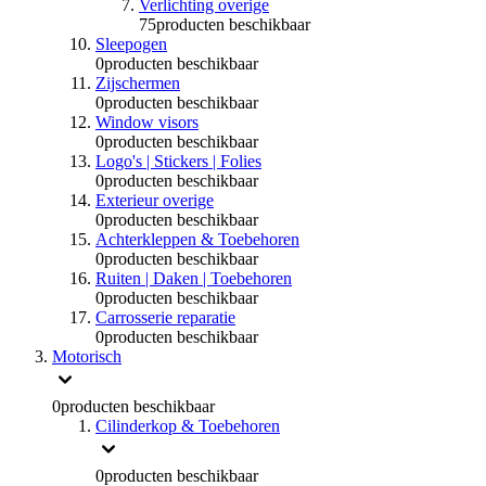
Verlichting overige
75
producten beschikbaar
Sleepogen
0
producten beschikbaar
Zijschermen
0
producten beschikbaar
Window visors
0
producten beschikbaar
Logo's | Stickers | Folies
0
producten beschikbaar
Exterieur overige
0
producten beschikbaar
Achterkleppen & Toebehoren
0
producten beschikbaar
Ruiten | Daken | Toebehoren
0
producten beschikbaar
Carrosserie reparatie
0
producten beschikbaar
Motorisch
0
producten beschikbaar
Cilinderkop & Toebehoren
0
producten beschikbaar