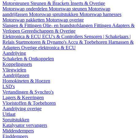
Motorsteunen
Steunen & Brackets
Inserts & Overige
Motorswap onderdelen
Motorswap steunen
Motorswap
aandrijfassen
Motorswap spruitstukken
Motorswap harnesses
Motorswap pakketten
Motorswap overige
Slangen & Fittingen
Olie- en brandstofslangen
Fittingen
Adapters &
Verlopen
Gereedschappen & Overige
Elektronica & ECU
ECU's & Controllers
Sensoren | Schakelaars |
Relais
Startmotoren & Dynamo's
Accu & Toebehoren
Harnassen &
Adapters
Overige elektronica & ECU
Aandrijving
Schakelen & Ontkoppelen
Koppelingssets
Vliegwielen
Aandrijfassen
Homokineten & Hoezen
LSD's
Vertandingen & Synchro's
Lagers & Keerringen
Vloeistoffen & Toebehoren
Aandrijving overige
Uitlaat
Spruitstukken
Katalysator vervangers
Middendempers
Einddempers