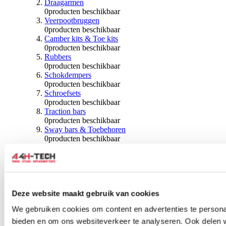
Draagarmen
0
producten beschikbaar
Veerpootbruggen
0
producten beschikbaar
Camber kits & Toe kits
0
producten beschikbaar
Rubbers
0
producten beschikbaar
Schokdempers
0
producten beschikbaar
Schroefsets
0
producten beschikbaar
Traction bars
0
producten beschikbaar
Sway bars & Toebehoren
0
producten beschikbaar
Kogels & Hoezen
0
producten beschikbaar
Wiellagers & Naven
0
producten beschikbaar
Wielen & Toebehoren
Deze website maakt gebruik van cookies
0
producten beschikbaar
We gebruiken cookies om content en advertenties te personal
Spoorverbreders
bieden en om ons websiteverkeer te analyseren. Ook delen 
0
producten beschikbaar