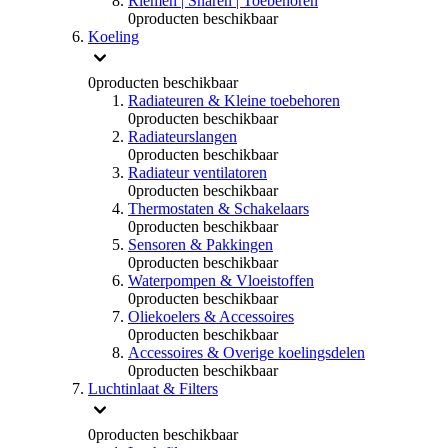
Riemen | Snaren | Toebehoren
0
producten beschikbaar
Koeling
0
producten beschikbaar
Radiateuren & Kleine toebehoren
0
producten beschikbaar
Radiateurslangen
0
producten beschikbaar
Radiateur ventilatoren
0
producten beschikbaar
Thermostaten & Schakelaars
0
producten beschikbaar
Sensoren & Pakkingen
0
producten beschikbaar
Waterpompen & Vloeistoffen
0
producten beschikbaar
Oliekoelers & Accessoires
0
producten beschikbaar
Accessoires & Overige koelingsdelen
0
producten beschikbaar
Luchtinlaat & Filters
0
producten beschikbaar