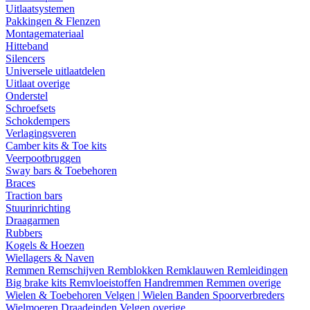
Uitlaatsystemen
Pakkingen & Flenzen
Montagemateriaal
Hitteband
Silencers
Universele uitlaatdelen
Uitlaat overige
Onderstel
Schroefsets
Schokdempers
Verlagingsveren
Camber kits & Toe kits
Veerpootbruggen
Sway bars & Toebehoren
Braces
Traction bars
Stuurinrichting
Draagarmen
Rubbers
Kogels & Hoezen
Wiellagers & Naven
Remmen
Remschijven
Remblokken
Remklauwen
Remleidingen
Big brake kits
Remvloeistoffen
Handremmen
Remmen overige
Wielen & Toebehoren
Velgen | Wielen
Banden
Spoorverbreders
Wielmoeren
Draadeinden
Velgen overige