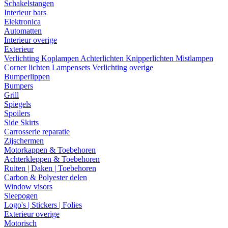
Schakelstangen
Interieur bars
Elektronica
Automatten
Interieur overige
Exterieur
Verlichting
Koplampen
Achterlichten
Knipperlichten
Mistlampen
Corner lichten
Lampensets
Verlichting overige
Bumperlippen
Bumpers
Grill
Spiegels
Spoilers
Side Skirts
Carrosserie reparatie
Zijschermen
Motorkappen & Toebehoren
Achterkleppen & Toebehoren
Ruiten | Daken | Toebehoren
Carbon & Polyester delen
Window visors
Sleepogen
Logo's | Stickers | Folies
Exterieur overige
Motorisch