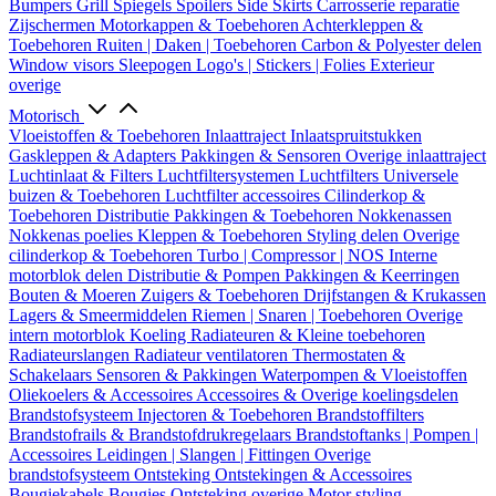
Bumpers
Grill
Spiegels
Spoilers
Side Skirts
Carrosserie reparatie
Zijschermen
Motorkappen & Toebehoren
Achterkleppen &
Toebehoren
Ruiten | Daken | Toebehoren
Carbon & Polyester delen
Window visors
Sleepogen
Logo's | Stickers | Folies
Exterieur
overige
Motorisch
Vloeistoffen & Toebehoren
Inlaattraject
Inlaatspruitstukken
Gaskleppen & Adapters
Pakkingen & Sensoren
Overige inlaattraject
Luchtinlaat & Filters
Luchtfiltersystemen
Luchtfilters
Universele
buizen & Toebehoren
Luchtfilter accessoires
Cilinderkop &
Toebehoren
Distributie
Pakkingen & Toebehoren
Nokkenassen
Nokkenas poelies
Kleppen & Toebehoren
Styling delen
Overige
cilinderkop & Toebehoren
Turbo | Compressor | NOS
Interne
motorblok delen
Distributie & Pompen
Pakkingen & Keerringen
Bouten & Moeren
Zuigers & Toebehoren
Drijfstangen & Krukassen
Lagers & Smeermiddelen
Riemen | Snaren | Toebehoren
Overige
intern motorblok
Koeling
Radiateuren & Kleine toebehoren
Radiateurslangen
Radiateur ventilatoren
Thermostaten &
Schakelaars
Sensoren & Pakkingen
Waterpompen & Vloeistoffen
Oliekoelers & Accessoires
Accessoires & Overige koelingsdelen
Brandstofsysteem
Injectoren & Toebehoren
Brandstoffilters
Brandstofrails & Brandstofdrukregelaars
Brandstoftanks | Pompen |
Accessoires
Leidingen | Slangen | Fittingen
Overige
brandstofsysteem
Ontsteking
Ontstekingen & Accessoires
Bougiekabels
Bougies
Ontsteking overige
Motor styling