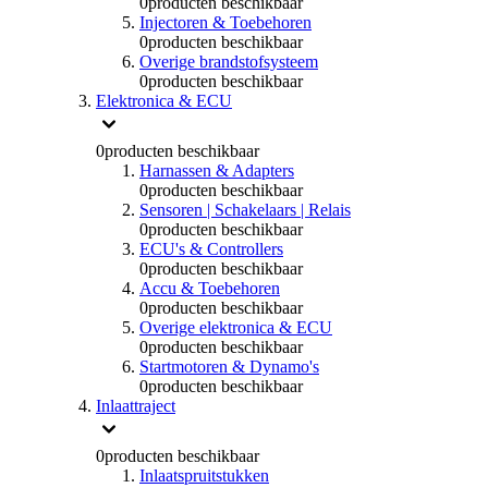
0
producten beschikbaar
Injectoren & Toebehoren
0
producten beschikbaar
Overige brandstofsysteem
0
producten beschikbaar
Elektronica & ECU
0
producten beschikbaar
Harnassen & Adapters
0
producten beschikbaar
Sensoren | Schakelaars | Relais
0
producten beschikbaar
ECU's & Controllers
0
producten beschikbaar
Accu & Toebehoren
0
producten beschikbaar
Overige elektronica & ECU
0
producten beschikbaar
Startmotoren & Dynamo's
0
producten beschikbaar
Inlaattraject
0
producten beschikbaar
Inlaatspruitstukken