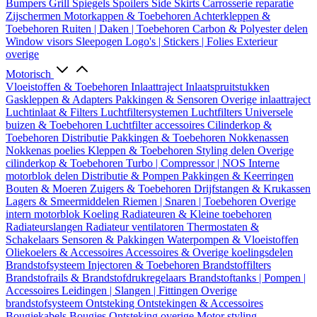
Bumpers
Grill
Spiegels
Spoilers
Side Skirts
Carrosserie reparatie
Zijschermen
Motorkappen & Toebehoren
Achterkleppen &
Toebehoren
Ruiten | Daken | Toebehoren
Carbon & Polyester delen
Window visors
Sleepogen
Logo's | Stickers | Folies
Exterieur
overige
Motorisch
Vloeistoffen & Toebehoren
Inlaattraject
Inlaatspruitstukken
Gaskleppen & Adapters
Pakkingen & Sensoren
Overige inlaattraject
Luchtinlaat & Filters
Luchtfiltersystemen
Luchtfilters
Universele
buizen & Toebehoren
Luchtfilter accessoires
Cilinderkop &
Toebehoren
Distributie
Pakkingen & Toebehoren
Nokkenassen
Nokkenas poelies
Kleppen & Toebehoren
Styling delen
Overige
cilinderkop & Toebehoren
Turbo | Compressor | NOS
Interne
motorblok delen
Distributie & Pompen
Pakkingen & Keerringen
Bouten & Moeren
Zuigers & Toebehoren
Drijfstangen & Krukassen
Lagers & Smeermiddelen
Riemen | Snaren | Toebehoren
Overige
intern motorblok
Koeling
Radiateuren & Kleine toebehoren
Radiateurslangen
Radiateur ventilatoren
Thermostaten &
Schakelaars
Sensoren & Pakkingen
Waterpompen & Vloeistoffen
Oliekoelers & Accessoires
Accessoires & Overige koelingsdelen
Brandstofsysteem
Injectoren & Toebehoren
Brandstoffilters
Brandstofrails & Brandstofdrukregelaars
Brandstoftanks | Pompen |
Accessoires
Leidingen | Slangen | Fittingen
Overige
brandstofsysteem
Ontsteking
Ontstekingen & Accessoires
Bougiekabels
Bougies
Ontsteking overige
Motor styling