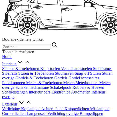
Doorzoek de hele winkel
Toon alle resultaten
Home
Interieur
Stoelen & Toebehoren
Kuipstoelen
Verstelbare stoelen
Stoelframes
Stoelrails
Sturen & Toebehoren
Stuurnaven
Snap-off
Sturen
Sturen
overige
Gordels & Toebehoren
Gordels
Gordel accessoires
Pookknoppen
Meters & Toebehoren
Meters
Meterhouders
Meters
overige
Schakelmechanisme
Schakelpook
Rubbers & Hoezen
Schakelstangen
Interieur bars
Elektronica
Automatten
Interieur
overige
Exterieur
Verlichting
Koplampen
Achterlichten
Knipperlichten
Mistlampen
Corner lichten
Lampensets
Verlichting overige
Bumperlippen