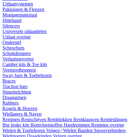
Uitlaatsystemen
Pakkingen & Flenzen
Montagemateriaal
Hitteband
Silencers
Universele uitlaatdelen
Uitlaat overige
Onderstel
Schroefsets
Schokdempers
Verlagingsveren
Camber kits & Toe kits
Veerpootbruggen
Sway bars & Toebehoren
Braces
Traction bars
Stuurinrichting
Draagarmen
Rubbers
Kogels & Hoezen
Wiellagers & Naven
Remmen
Remschijven
Remblokken
Remklauwen
Remleidingen
Big brake kits
Remvloeistoffen
Handremmen
Remmen overige
Wielen & Toebehoren
Velgen | Wielen
Banden
Spoorverbreders
Wielmoeren
Draadeinden
Velgen overige