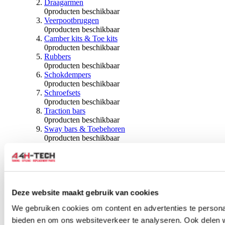
Draagarmen
0
producten beschikbaar
Veerpootbruggen
0
producten beschikbaar
Camber kits & Toe kits
0
producten beschikbaar
Rubbers
0
producten beschikbaar
Schokdempers
0
producten beschikbaar
Schroefsets
0
producten beschikbaar
Traction bars
0
producten beschikbaar
Sway bars & Toebehoren
0
producten beschikbaar
Kogels & Hoezen
0
producten beschikbaar
Wiellagers & Naven
0
producten beschikbaar
Wielen & Toebehoren
Deze website maakt gebruik van cookies
0
producten beschikbaar
We gebruiken cookies om content en advertenties te personal
Spoorverbreders
bieden en om ons websiteverkeer te analyseren. Ook delen 
0
producten beschikbaar