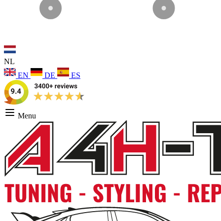
NL
EN
DE
ES
Menu