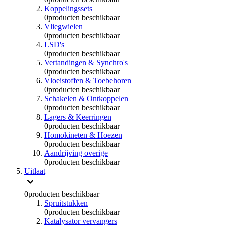
Koppelingssets
0
producten beschikbaar
Vliegwielen
0
producten beschikbaar
LSD's
0
producten beschikbaar
Vertandingen & Synchro's
0
producten beschikbaar
Vloeistoffen & Toebehoren
0
producten beschikbaar
Schakelen & Ontkoppelen
0
producten beschikbaar
Lagers & Keerringen
0
producten beschikbaar
Homokineten & Hoezen
0
producten beschikbaar
Aandrijving overige
0
producten beschikbaar
Uitlaat
0
producten beschikbaar
Spruitstukken
0
producten beschikbaar
Katalysator vervangers