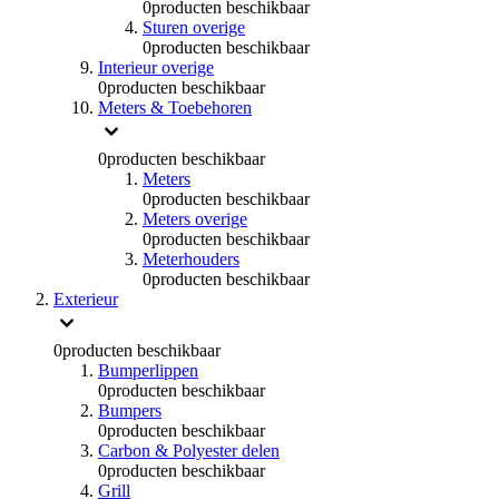
0
producten beschikbaar
Sturen overige
0
producten beschikbaar
Interieur overige
0
producten beschikbaar
Meters & Toebehoren
0
producten beschikbaar
Meters
0
producten beschikbaar
Meters overige
0
producten beschikbaar
Meterhouders
0
producten beschikbaar
Exterieur
0
producten beschikbaar
Bumperlippen
0
producten beschikbaar
Bumpers
0
producten beschikbaar
Carbon & Polyester delen
0
producten beschikbaar
Grill