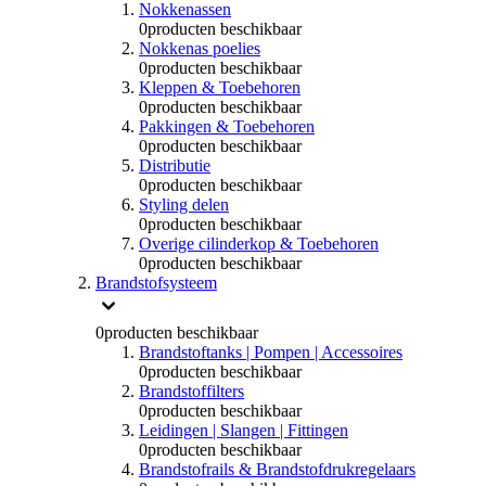
Nokkenassen
0
producten beschikbaar
Nokkenas poelies
0
producten beschikbaar
Kleppen & Toebehoren
0
producten beschikbaar
Pakkingen & Toebehoren
0
producten beschikbaar
Distributie
0
producten beschikbaar
Styling delen
0
producten beschikbaar
Overige cilinderkop & Toebehoren
0
producten beschikbaar
Brandstofsysteem
0
producten beschikbaar
Brandstoftanks | Pompen | Accessoires
0
producten beschikbaar
Brandstoffilters
0
producten beschikbaar
Leidingen | Slangen | Fittingen
0
producten beschikbaar
Brandstofrails & Brandstofdrukregelaars