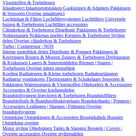
Vloeistoffen & Toebehoren
Inlaattraject
Inlaatspruitstukken
Gaskleppen & Adapters
Pakkingen
& Sensoren
Overige inlaattraject
Luchtinlaat & Filters
Luchtfiltersystemen
Luchtfilters
Universele
buizen & Toebehoren
Luchtfilter accessoires
Cilinderkop & Toebehoren
Distributie
Pakkingen & Toebehoren
Nokkenassen
Nokkenas poelies
Kleppen & Toebehoren
Styling
delen
Overige cilinderkop & Toebehoren
Turbo | Compressor | NOS
Interne motorblok delen
Distributie & Pompen
Pakkingen &
Keerringen
Bouten & Moeren
Zuigers & Toebehoren
Drijfstangen
& Krukassen
Lagers & Smeermiddelen
Riemen | Snaren |
Toebehoren
Overige intern motorblok
Koeling
Radiateuren & Kleine toebehoren
Radiateurslangen
Radiateur ventilatoren
Thermostaten & Schakelaars
Sensoren &
Pakkingen
Waterpompen & Vloeistoffen
Oliekoelers & Accessoires
Accessoires & Overige koelingsdelen
Brandstofsysteem
Injectoren & Toebehoren
Brandstoffilters
Brandstofrails & Brandstofdrukregelaars
Brandstoftanks | Pompen |
Accessoires
Leidingen | Slangen | Fittingen
Overige
brandstofsysteem
Ontsteking
Ontstekingen & Accessoires
Bougiekabels
Bougies
Ontsteking overige
Motor styling
Oliedoppen
Tanks & Slangen
Beugels | Covers |
Overige accessoires
Overige stylingsdelen