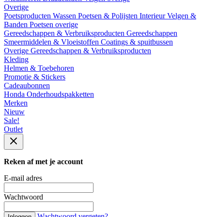
Overige
Poetsproducten
Wassen
Poetsen & Polijsten
Interieur
Velgen &
Banden
Poetsen overige
Gereedschappen & Verbruiksproducten
Gereedschappen
Smeermiddelen & Vloeistoffen
Coatings & spuitbussen
Overige Gereedschappen & Verbruiksproducten
Kleding
Helmen & Toebehoren
Promotie & Stickers
Cadeaubonnen
Honda Onderhoudspakketten
Merken
Nieuw
Sale!
Outlet
Reken af met je account
E-mail adres
Wachtwoord
Wachtwoord vergeten?
Inloggen