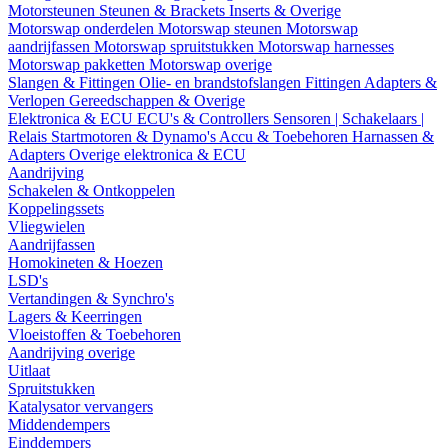
Motorsteunen
Steunen & Brackets
Inserts & Overige
Motorswap onderdelen
Motorswap steunen
Motorswap
aandrijfassen
Motorswap spruitstukken
Motorswap harnesses
Motorswap pakketten
Motorswap overige
Slangen & Fittingen
Olie- en brandstofslangen
Fittingen
Adapters &
Verlopen
Gereedschappen & Overige
Elektronica & ECU
ECU's & Controllers
Sensoren | Schakelaars |
Relais
Startmotoren & Dynamo's
Accu & Toebehoren
Harnassen &
Adapters
Overige elektronica & ECU
Aandrijving
Schakelen & Ontkoppelen
Koppelingssets
Vliegwielen
Aandrijfassen
Homokineten & Hoezen
LSD's
Vertandingen & Synchro's
Lagers & Keerringen
Vloeistoffen & Toebehoren
Aandrijving overige
Uitlaat
Spruitstukken
Katalysator vervangers
Middendempers
Einddempers