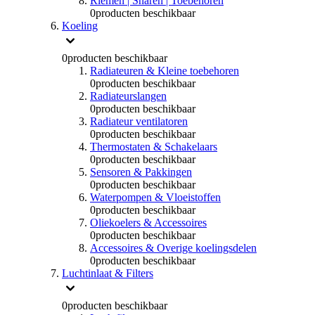
Riemen | Snaren | Toebehoren
0
producten beschikbaar
Koeling
0
producten beschikbaar
Radiateuren & Kleine toebehoren
0
producten beschikbaar
Radiateurslangen
0
producten beschikbaar
Radiateur ventilatoren
0
producten beschikbaar
Thermostaten & Schakelaars
0
producten beschikbaar
Sensoren & Pakkingen
0
producten beschikbaar
Waterpompen & Vloeistoffen
0
producten beschikbaar
Oliekoelers & Accessoires
0
producten beschikbaar
Accessoires & Overige koelingsdelen
0
producten beschikbaar
Luchtinlaat & Filters
0
producten beschikbaar