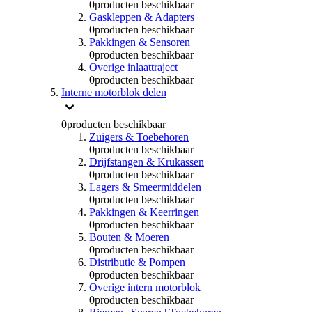
0
producten beschikbaar
Gaskleppen & Adapters
0
producten beschikbaar
Pakkingen & Sensoren
0
producten beschikbaar
Overige inlaattraject
0
producten beschikbaar
Interne motorblok delen
0
producten beschikbaar
Zuigers & Toebehoren
0
producten beschikbaar
Drijfstangen & Krukassen
0
producten beschikbaar
Lagers & Smeermiddelen
0
producten beschikbaar
Pakkingen & Keerringen
0
producten beschikbaar
Bouten & Moeren
0
producten beschikbaar
Distributie & Pompen
0
producten beschikbaar
Overige intern motorblok
0
producten beschikbaar