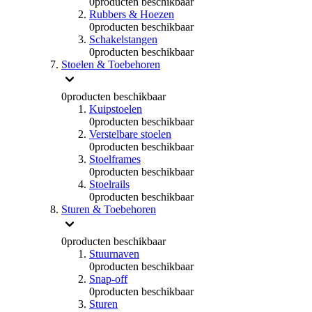
0
producten beschikbaar
Rubbers & Hoezen
0
producten beschikbaar
Schakelstangen
0
producten beschikbaar
Stoelen & Toebehoren
0
producten beschikbaar
Kuipstoelen
0
producten beschikbaar
Verstelbare stoelen
0
producten beschikbaar
Stoelframes
0
producten beschikbaar
Stoelrails
0
producten beschikbaar
Sturen & Toebehoren
0
producten beschikbaar
Stuurnaven
0
producten beschikbaar
Snap-off
0
producten beschikbaar
Sturen