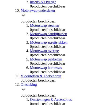
Inserts & Overige
0
producten beschikbaar
Motorswap onderdelen
0
producten beschikbaar
Motorswap steunen
0
producten beschikbaar
Motorswap aandrijfassen
0
producten beschikbaar
Motorswap spruitstukken
0
producten beschikbaar
Motorswap overige
0
producten beschikbaar
Motorswap pakketten
0
producten beschikbaar
Motorswap harnesses
0
producten beschikbaar
Vloeistoffen & Toebehoren
0
producten beschikbaar
Ontsteking
0
producten beschikbaar
Ontstekingen & Accessoires
0
producten beschikbaar