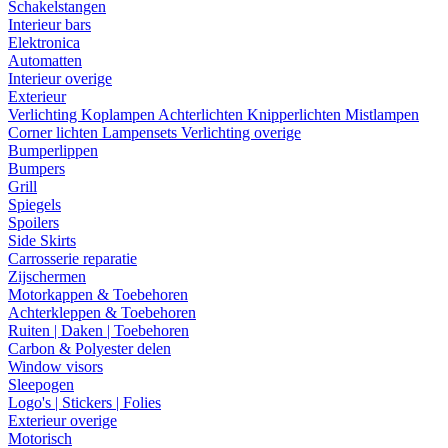
Schakelstangen
Interieur bars
Elektronica
Automatten
Interieur overige
Exterieur
Verlichting
Koplampen
Achterlichten
Knipperlichten
Mistlampen
Corner lichten
Lampensets
Verlichting overige
Bumperlippen
Bumpers
Grill
Spiegels
Spoilers
Side Skirts
Carrosserie reparatie
Zijschermen
Motorkappen & Toebehoren
Achterkleppen & Toebehoren
Ruiten | Daken | Toebehoren
Carbon & Polyester delen
Window visors
Sleepogen
Logo's | Stickers | Folies
Exterieur overige
Motorisch