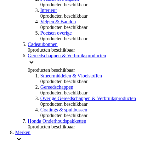
0
producten beschikbaar
Interieur
0
producten beschikbaar
Velgen & Banden
0
producten beschikbaar
Poetsen overige
0
producten beschikbaar
Cadeaubonnen
0
producten beschikbaar
Gereedschappen & Verbruiksproducten
0
producten beschikbaar
Smeermiddelen & Vloeistoffen
0
producten beschikbaar
Gereedschappen
0
producten beschikbaar
Overige Gereedschappen & Verbruiksproducten
0
producten beschikbaar
Coatings & spuitbussen
0
producten beschikbaar
Honda Onderhoudspakketten
0
producten beschikbaar
Merken