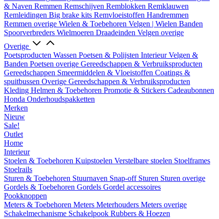
& Naven
Remmen
Remschijven
Remblokken
Remklauwen
Remleidingen
Big brake kits
Remvloeistoffen
Handremmen
Remmen overige
Wielen & Toebehoren
Velgen | Wielen
Banden
Spoorverbreders
Wielmoeren
Draadeinden
Velgen overige
Overige
Poetsproducten
Wassen
Poetsen & Polijsten
Interieur
Velgen &
Banden
Poetsen overige
Gereedschappen & Verbruiksproducten
Gereedschappen
Smeermiddelen & Vloeistoffen
Coatings &
spuitbussen
Overige Gereedschappen & Verbruiksproducten
Kleding
Helmen & Toebehoren
Promotie & Stickers
Cadeaubonnen
Honda Onderhoudspakketten
Merken
Nieuw
Sale!
Outlet
Home
Interieur
Stoelen & Toebehoren
Kuipstoelen
Verstelbare stoelen
Stoelframes
Stoelrails
Sturen & Toebehoren
Stuurnaven
Snap-off
Sturen
Sturen overige
Gordels & Toebehoren
Gordels
Gordel accessoires
Pookknoppen
Meters & Toebehoren
Meters
Meterhouders
Meters overige
Schakelmechanisme
Schakelpook
Rubbers & Hoezen