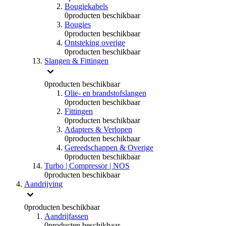
Bougiekabels
0
producten beschikbaar
Bougies
0
producten beschikbaar
Ontsteking overige
0
producten beschikbaar
Slangen & Fittingen
0
producten beschikbaar
Olie- en brandstofslangen
0
producten beschikbaar
Fittingen
0
producten beschikbaar
Adapters & Verlopen
0
producten beschikbaar
Gereedschappen & Overige
0
producten beschikbaar
Turbo | Compressor | NOS
0
producten beschikbaar
Aandrijving
0
producten beschikbaar
Aandrijfassen
0
producten beschikbaar