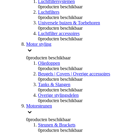
Luchtfiltersystemen
0
producten beschikbaar
Luchtfilters
0
producten beschikbaar
Universele buizen & Toebehoren
0
producten beschikbaar
Luchtfilter accessoires
0
producten beschikbaar
Motor styling
0
producten beschikbaar
Oliedoppen
0
producten beschikbaar
Beugels | Covers | Overige accessoires
0
producten beschikbaar
Tanks & Slangen
0
producten beschikbaar
Overige stylingsdelen
0
producten beschikbaar
Motorsteunen
0
producten beschikbaar
Steunen & Brackets
0
producten beschikbaar