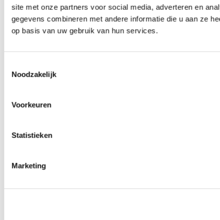
site met onze partners voor social media, adverteren en an
Wielmoeren
0
producten beschikbaar
gegevens combineren met andere informatie die u aan ze hee
Draadeinden
op basis van uw gebruik van hun services.
0
producten beschikbaar
Velgen overige
0
producten beschikbaar
Velgen | Wielen
Toestemmingsselectie
0
producten beschikbaar
Noodzakelijk
Banden
0
producten beschikbaar
Remmen
Voorkeuren
0
producten beschikbaar
Remschijven
Statistieken
0
producten beschikbaar
Remblokken
0
producten beschikbaar
Remklauwen
Marketing
0
producten beschikbaar
Remleidingen
0
producten beschikbaar
Big brake kits
0
producten beschikbaar
Remvloeistoffen