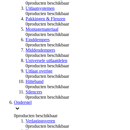
0
producten beschikbaar
Uitlaatsystemen
0
producten beschikbaar
Pakkingen & Flenzen
0
producten beschikbaar
Montagemateriaal
0
producten beschikbaar
Einddempers
0
producten beschikbaar
Middendempers
0
producten beschikbaar
Universele uitlaatdelen
0
producten beschikbaar
Uitlaat overige
0
producten beschikbaar
Hitteband
0
producten beschikbaar
Silencers
0
producten beschikbaar
Onderstel
0
producten beschikbaar
Verlagingsveren
0
producten beschikbaar