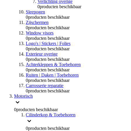
Verlichting overige
0
producten beschikbaar
Sleepogen
0
producten beschikbaar
Zijschermen
0
producten beschikbaar
Window visors
0
producten beschikbaar
Logo's | Stickers | Folies
0
producten beschikbaar
Exterieur overige
0
producten beschikbaar
Achterkleppen & Toebehoren
0
producten beschikbaar
Ruiten | Daken | Toebehoren
0
producten beschikbaar
Carrosserie reparatie
0
producten beschikbaar
Motorisch
0
producten beschikbaar
Cilinderkop & Toebehoren
0
producten beschikbaar