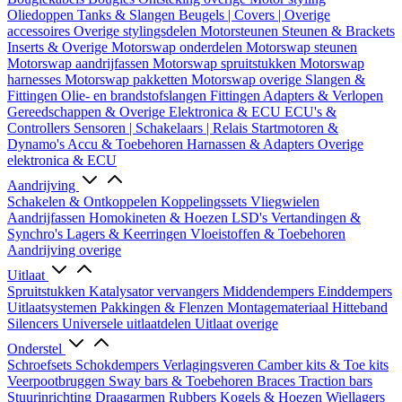
Oliedoppen
Tanks & Slangen
Beugels | Covers | Overige
accessoires
Overige stylingsdelen
Motorsteunen
Steunen & Brackets
Inserts & Overige
Motorswap onderdelen
Motorswap steunen
Motorswap aandrijfassen
Motorswap spruitstukken
Motorswap
harnesses
Motorswap pakketten
Motorswap overige
Slangen &
Fittingen
Olie- en brandstofslangen
Fittingen
Adapters & Verlopen
Gereedschappen & Overige
Elektronica & ECU
ECU's &
Controllers
Sensoren | Schakelaars | Relais
Startmotoren &
Dynamo's
Accu & Toebehoren
Harnassen & Adapters
Overige
elektronica & ECU
Aandrijving
Schakelen & Ontkoppelen
Koppelingssets
Vliegwielen
Aandrijfassen
Homokineten & Hoezen
LSD's
Vertandingen &
Synchro's
Lagers & Keerringen
Vloeistoffen & Toebehoren
Aandrijving overige
Uitlaat
Spruitstukken
Katalysator vervangers
Middendempers
Einddempers
Uitlaatsystemen
Pakkingen & Flenzen
Montagemateriaal
Hitteband
Silencers
Universele uitlaatdelen
Uitlaat overige
Onderstel
Schroefsets
Schokdempers
Verlagingsveren
Camber kits & Toe kits
Veerpootbruggen
Sway bars & Toebehoren
Braces
Traction bars
Stuurinrichting
Draagarmen
Rubbers
Kogels & Hoezen
Wiellagers