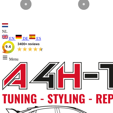
NL
EN
DE
ES
Menu