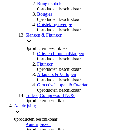
Bougiekabels
0
producten beschikbaar
Bougies
0
producten beschikbaar
Ontsteking overige
0
producten beschikbaar
Slangen & Fittingen
0
producten beschikbaar
Olie- en brandstofslangen
0
producten beschikbaar
Fittingen
0
producten beschikbaar
Adapters & Verlopen
0
producten beschikbaar
Gereedschappen & Overige
0
producten beschikbaar
Turbo | Compressor | NOS
0
producten beschikbaar
Aandrijving
0
producten beschikbaar
Aandrijfassen
0
producten beschikbaar