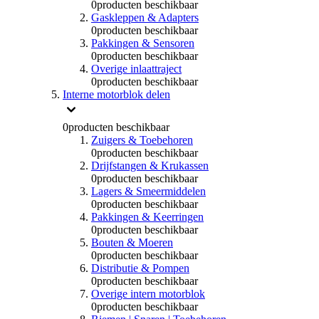
0
producten beschikbaar
Gaskleppen & Adapters
0
producten beschikbaar
Pakkingen & Sensoren
0
producten beschikbaar
Overige inlaattraject
0
producten beschikbaar
Interne motorblok delen
0
producten beschikbaar
Zuigers & Toebehoren
0
producten beschikbaar
Drijfstangen & Krukassen
0
producten beschikbaar
Lagers & Smeermiddelen
0
producten beschikbaar
Pakkingen & Keerringen
0
producten beschikbaar
Bouten & Moeren
0
producten beschikbaar
Distributie & Pompen
0
producten beschikbaar
Overige intern motorblok
0
producten beschikbaar