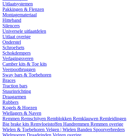
Uitlaatsystemen
Pakkingen & Flenzen
Montagemateriaal
Hitteband
Silencers
Universele uitlaatdelen
Uitlaat overige
Onderstel
Schroefsets
Schokdempers
Verlagingsveren
Camber kits & Toe kits
Veerpootbruggen
Sway bars & Toebehoren
Braces
Traction bars
Stuurinrichting
Draagarmen
Rubbers
Kogels & Hoezen
Wiellagers & Naven
Remmen
Remschijven
Remblokken
Remklauwen
Remleidingen
Big brake kits
Remvloeistoffen
Handremmen
Remmen overige
Wielen & Toebehoren
Velgen | Wielen
Banden
Spoorverbreders
Wielmoeren
Draadeinden
Velgen overige