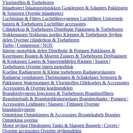
Vloeistoffen & Toebehoren
Inlaattraject
Inlaatspruitstukken
Gaskleppen & Adapters
Pakkingen
& Sensoren
Overige inlaattraject
Luchtinlaat & Filters
Luchtfiltersystemen
Luchtfilters
Universele
buizen & Toebehoren
Luchtfilter accessoires
Cilinderkop & Toebehoren
Distributie
Pakkingen & Toebehoren
Nokkenassen
Nokkenas poelies
Kleppen & Toebehoren
Styling
delen
Overige cilinderkop & Toebehoren
Turbo | Compressor | NOS
Interne motorblok delen
Distributie & Pompen
Pakkingen &
Keerringen
Bouten & Moeren
Zuigers & Toebehoren
Drijfstangen
& Krukassen
Lagers & Smeermiddelen
Riemen | Snaren |
Toebehoren
Overige intern motorblok
Koeling
Radiateuren & Kleine toebehoren
Radiateurslangen
Radiateur ventilatoren
Thermostaten & Schakelaars
Sensoren &
Pakkingen
Waterpompen & Vloeistoffen
Oliekoelers & Accessoires
Accessoires & Overige koelingsdelen
Brandstofsysteem
Injectoren & Toebehoren
Brandstoffilters
Brandstofrails & Brandstofdrukregelaars
Brandstoftanks | Pompen |
Accessoires
Leidingen | Slangen | Fittingen
Overige
brandstofsysteem
Ontsteking
Ontstekingen & Accessoires
Bougiekabels
Bougies
Ontsteking overige
Motor styling
Oliedoppen
Tanks & Slangen
Beugels | Covers |
Overige accessoires
Overige stylingsdelen