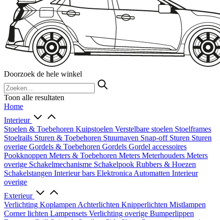
Doorzoek de hele winkel
Toon alle resultaten
Home
Interieur
Stoelen & Toebehoren
Kuipstoelen
Verstelbare stoelen
Stoelframes
Stoelrails
Sturen & Toebehoren
Stuurnaven
Snap-off
Sturen
Sturen
overige
Gordels & Toebehoren
Gordels
Gordel accessoires
Pookknoppen
Meters & Toebehoren
Meters
Meterhouders
Meters
overige
Schakelmechanisme
Schakelpook
Rubbers & Hoezen
Schakelstangen
Interieur bars
Elektronica
Automatten
Interieur
overige
Exterieur
Verlichting
Koplampen
Achterlichten
Knipperlichten
Mistlampen
Corner lichten
Lampensets
Verlichting overige
Bumperlippen