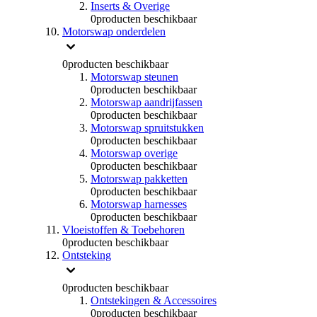
Inserts & Overige
0
producten beschikbaar
Motorswap onderdelen
0
producten beschikbaar
Motorswap steunen
0
producten beschikbaar
Motorswap aandrijfassen
0
producten beschikbaar
Motorswap spruitstukken
0
producten beschikbaar
Motorswap overige
0
producten beschikbaar
Motorswap pakketten
0
producten beschikbaar
Motorswap harnesses
0
producten beschikbaar
Vloeistoffen & Toebehoren
0
producten beschikbaar
Ontsteking
0
producten beschikbaar
Ontstekingen & Accessoires
0
producten beschikbaar