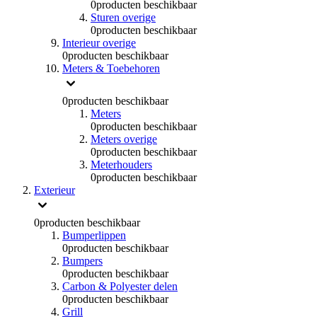
0
producten beschikbaar
Sturen overige
0
producten beschikbaar
Interieur overige
0
producten beschikbaar
Meters & Toebehoren
0
producten beschikbaar
Meters
0
producten beschikbaar
Meters overige
0
producten beschikbaar
Meterhouders
0
producten beschikbaar
Exterieur
0
producten beschikbaar
Bumperlippen
0
producten beschikbaar
Bumpers
0
producten beschikbaar
Carbon & Polyester delen
0
producten beschikbaar
Grill