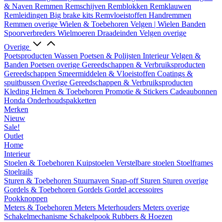
& Naven
Remmen
Remschijven
Remblokken
Remklauwen
Remleidingen
Big brake kits
Remvloeistoffen
Handremmen
Remmen overige
Wielen & Toebehoren
Velgen | Wielen
Banden
Spoorverbreders
Wielmoeren
Draadeinden
Velgen overige
Overige
Poetsproducten
Wassen
Poetsen & Polijsten
Interieur
Velgen &
Banden
Poetsen overige
Gereedschappen & Verbruiksproducten
Gereedschappen
Smeermiddelen & Vloeistoffen
Coatings &
spuitbussen
Overige Gereedschappen & Verbruiksproducten
Kleding
Helmen & Toebehoren
Promotie & Stickers
Cadeaubonnen
Honda Onderhoudspakketten
Merken
Nieuw
Sale!
Outlet
Home
Interieur
Stoelen & Toebehoren
Kuipstoelen
Verstelbare stoelen
Stoelframes
Stoelrails
Sturen & Toebehoren
Stuurnaven
Snap-off
Sturen
Sturen overige
Gordels & Toebehoren
Gordels
Gordel accessoires
Pookknoppen
Meters & Toebehoren
Meters
Meterhouders
Meters overige
Schakelmechanisme
Schakelpook
Rubbers & Hoezen