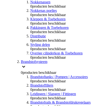
Nokkenassen
0
producten beschikbaar
Nokkenas poelies
0
producten beschikbaar
Kleppen & Toebehoren
0
producten beschikbaar
Pakkingen & Toebehoren
0
producten beschikbaar
Distributie
0
producten beschikbaar
Styling delen
0
producten beschikbaar
Overige cilinderkop & Toebehoren
0
producten beschikbaar
Brandstofsysteem
0
producten beschikbaar
Brandstoftanks | Pompen | Accessoires
0
producten beschikbaar
Brandstoffilters
0
producten beschikbaar
Leidingen | Slangen | Fittingen
0
producten beschikbaar
Brandstofrails & Brandstofdrukregelaars