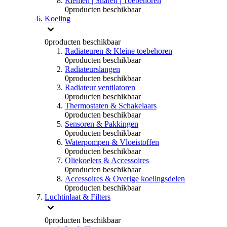
Riemen | Snaren | Toebehoren
0
producten beschikbaar
Koeling
0
producten beschikbaar
Radiateuren & Kleine toebehoren
0
producten beschikbaar
Radiateurslangen
0
producten beschikbaar
Radiateur ventilatoren
0
producten beschikbaar
Thermostaten & Schakelaars
0
producten beschikbaar
Sensoren & Pakkingen
0
producten beschikbaar
Waterpompen & Vloeistoffen
0
producten beschikbaar
Oliekoelers & Accessoires
0
producten beschikbaar
Accessoires & Overige koelingsdelen
0
producten beschikbaar
Luchtinlaat & Filters
0
producten beschikbaar