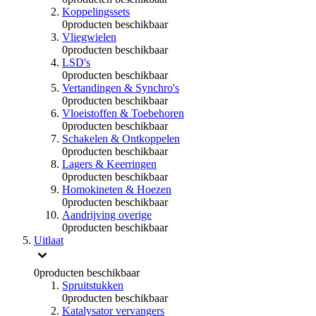
Koppelingssets
0
producten beschikbaar
Vliegwielen
0
producten beschikbaar
LSD's
0
producten beschikbaar
Vertandingen & Synchro's
0
producten beschikbaar
Vloeistoffen & Toebehoren
0
producten beschikbaar
Schakelen & Ontkoppelen
0
producten beschikbaar
Lagers & Keerringen
0
producten beschikbaar
Homokineten & Hoezen
0
producten beschikbaar
Aandrijving overige
0
producten beschikbaar
Uitlaat
0
producten beschikbaar
Spruitstukken
0
producten beschikbaar
Katalysator vervangers