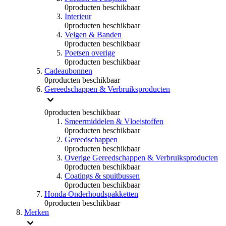
0
producten beschikbaar
Interieur
0
producten beschikbaar
Velgen & Banden
0
producten beschikbaar
Poetsen overige
0
producten beschikbaar
Cadeaubonnen
0
producten beschikbaar
Gereedschappen & Verbruiksproducten
0
producten beschikbaar
Smeermiddelen & Vloeistoffen
0
producten beschikbaar
Gereedschappen
0
producten beschikbaar
Overige Gereedschappen & Verbruiksproducten
0
producten beschikbaar
Coatings & spuitbussen
0
producten beschikbaar
Honda Onderhoudspakketten
0
producten beschikbaar
Merken