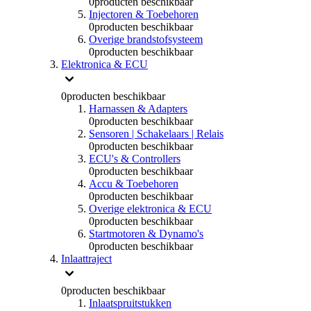
0
producten beschikbaar
Injectoren & Toebehoren
0
producten beschikbaar
Overige brandstofsysteem
0
producten beschikbaar
Elektronica & ECU
0
producten beschikbaar
Harnassen & Adapters
0
producten beschikbaar
Sensoren | Schakelaars | Relais
0
producten beschikbaar
ECU's & Controllers
0
producten beschikbaar
Accu & Toebehoren
0
producten beschikbaar
Overige elektronica & ECU
0
producten beschikbaar
Startmotoren & Dynamo's
0
producten beschikbaar
Inlaattraject
0
producten beschikbaar
Inlaatspruitstukken