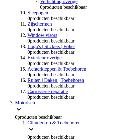
Verlichting overige
0
producten beschikbaar
Sleepogen
0
producten beschikbaar
Zijschermen
0
producten beschikbaar
Window visors
0
producten beschikbaar
Logo's | Stickers | Folies
0
producten beschikbaar
Exterieur overige
0
producten beschikbaar
Achterkleppen & Toebehoren
0
producten beschikbaar
Ruiten | Daken | Toebehoren
0
producten beschikbaar
Carrosserie reparatie
0
producten beschikbaar
Motorisch
0
producten beschikbaar
Cilinderkop & Toebehoren
0
producten beschikbaar