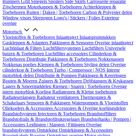
Bumpers
Grill
Spiegels
Spoilers
Side Skirts
Carrosserie reparatie
Zijschermen
Motorkappen & Toebehoren
Achterkleppen &
Toebehoren
Ruiten | Daken | Toebehoren
Carbon & Polyester delen
Window visors
Sleepogen
Logo's | Stickers | Folies
Exterieur
overige
Motorisch
Vloeistoffen & Toebehoren
Inlaattraject
Inlaatspruitstukken
Gaskleppen & Adapters
Pakkingen & Sensoren
Overige inlaattraject
Luchtinlaat & Filters
Luchtfiltersystemen
Luchtfilters
Universele
buizen & Toebehoren
Luchtfilter accessoires
Cilinderkop &
Toebehoren
Distributie
Pakkingen & Toebehoren
Nokkenassen
Nokkenas poelies
Kleppen & Toebehoren
Styling delen
Overige
cilinderkop & Toebehoren
Turbo | Compressor | NOS
Interne
motorblok delen
Distributie & Pompen
Pakkingen & Keerringen
Bouten & Moeren
Zuigers & Toebehoren
Drijfstangen & Krukassen
Lagers & Smeermiddelen
Riemen | Snaren | Toebehoren
Overige
intern motorblok
Koeling
Radiateuren & Kleine toebehoren
Radiateurslangen
Radiateur ventilatoren
Thermostaten &
Schakelaars
Sensoren & Pakkingen
Waterpompen & Vloeistoffen
Oliekoelers & Accessoires
Accessoires & Overige koelingsdelen
Brandstofsysteem
Injectoren & Toebehoren
Brandstoffilters
Brandstofrails & Brandstofdrukregelaars
Brandstoftanks | Pompen |
Accessoires
Leidingen | Slangen | Fittingen
Overige
brandstofsysteem
Ontsteking
Ontstekingen & Accessoires
Bougiekabels
Bougies
Ontsteking overige
Motor styling