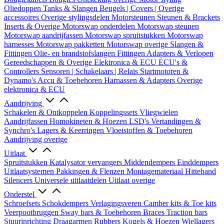
Oliedoppen
Tanks & Slangen
Beugels | Covers | Overige
accessoires
Overige stylingsdelen
Motorsteunen
Steunen & Brackets
Inserts & Overige
Motorswap onderdelen
Motorswap steunen
Motorswap aandrijfassen
Motorswap spruitstukken
Motorswap
harnesses
Motorswap pakketten
Motorswap overige
Slangen &
Fittingen
Olie- en brandstofslangen
Fittingen
Adapters & Verlopen
Gereedschappen & Overige
Elektronica & ECU
ECU's &
Controllers
Sensoren | Schakelaars | Relais
Startmotoren &
Dynamo's
Accu & Toebehoren
Harnassen & Adapters
Overige
elektronica & ECU
Aandrijving
Schakelen & Ontkoppelen
Koppelingssets
Vliegwielen
Aandrijfassen
Homokineten & Hoezen
LSD's
Vertandingen &
Synchro's
Lagers & Keerringen
Vloeistoffen & Toebehoren
Aandrijving overige
Uitlaat
Spruitstukken
Katalysator vervangers
Middendempers
Einddempers
Uitlaatsystemen
Pakkingen & Flenzen
Montagemateriaal
Hitteband
Silencers
Universele uitlaatdelen
Uitlaat overige
Onderstel
Schroefsets
Schokdempers
Verlagingsveren
Camber kits & Toe kits
Veerpootbruggen
Sway bars & Toebehoren
Braces
Traction bars
Stuurinrichting
Draagarmen
Rubbers
Kogels & Hoezen
Wiellagers