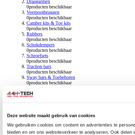
Draagarmen
0
producten beschikbaar
Veerpootbruggen
0
producten beschikbaar
Camber kits & Toe kits
0
producten beschikbaar
Rubbers
0
producten beschikbaar
Schokdempers
0
producten beschikbaar
Schroefsets
0
producten beschikbaar
Traction bars
0
producten beschikbaar
Sway bars & Toebehoren
0
producten beschikbaar
Kogels & Hoezen
0
producten beschikbaar
Wiellagers & Naven
0
producten beschikbaar
Wielen & Toebehoren
Deze website maakt gebruik van cookies
0
producten beschikbaar
We gebruiken cookies om content en advertenties te personal
Spoorverbreders
bieden en om ons websiteverkeer te analyseren. Ook delen 
0
producten beschikbaar