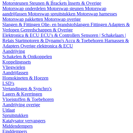
Motorsteunen
Steunen & Brackets
Inserts & Overige
Motorswap onderdelen
Motorswap steunen
Motorswap
aandrijfassen
Motorswap spruitstukken
Motorswap harnesses
Motorswap pakketten
Motorswap overige
Slangen & Fittingen
Olie- en brandstofslangen
Fittingen
Adapters &
Verlopen
Gereedschappen & Overige
Elektronica & ECU
ECU's & Controllers
Sensoren | Schakelaars |
Relais
Startmotoren & Dynamo's
Accu & Toebehoren
Harnassen &
Adapters
Overige elektronica & ECU
Aandrijving
Schakelen & Ontkoppelen
Koppelingssets
Vliegwielen
Aandrijfassen
Homokineten & Hoezen
LSD's
Vertandingen & Synchro's
Lagers & Keerringen
Vloeistoffen & Toebehoren
Aandrijving overige
Uitlaat
Spruitstukken
Katalysator vervangers
Middendempers
Einddempers