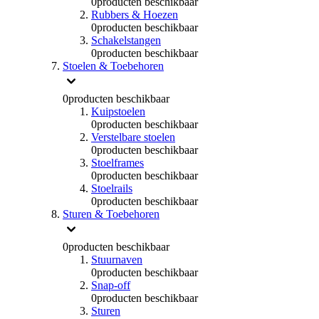
0
producten beschikbaar
Rubbers & Hoezen
0
producten beschikbaar
Schakelstangen
0
producten beschikbaar
Stoelen & Toebehoren
0
producten beschikbaar
Kuipstoelen
0
producten beschikbaar
Verstelbare stoelen
0
producten beschikbaar
Stoelframes
0
producten beschikbaar
Stoelrails
0
producten beschikbaar
Sturen & Toebehoren
0
producten beschikbaar
Stuurnaven
0
producten beschikbaar
Snap-off
0
producten beschikbaar
Sturen