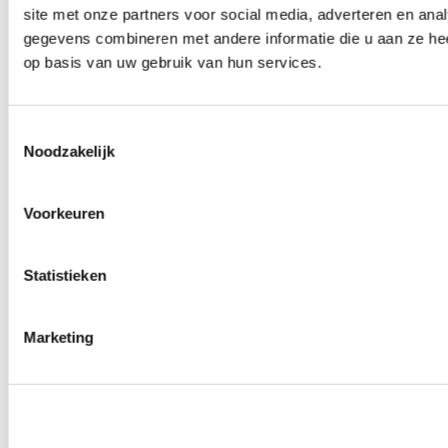
site met onze partners voor social media, adverteren en an
Wielmoeren
0
producten beschikbaar
gegevens combineren met andere informatie die u aan ze hee
Draadeinden
op basis van uw gebruik van hun services.
0
producten beschikbaar
Velgen overige
0
producten beschikbaar
Velgen | Wielen
Toestemmingsselectie
0
producten beschikbaar
Noodzakelijk
Banden
0
producten beschikbaar
Remmen
Voorkeuren
0
producten beschikbaar
Remschijven
Statistieken
0
producten beschikbaar
Remblokken
0
producten beschikbaar
Remklauwen
Marketing
0
producten beschikbaar
Remleidingen
0
producten beschikbaar
Big brake kits
0
producten beschikbaar
Remvloeistoffen