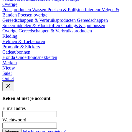
Overige
Poetsproducten
Wassen
Poetsen & Polijsten
Interieur
Velgen &
Banden
Poetsen overige
Gereedschappen & Verbruiksproducten
Gereedschappen
Smeermiddelen & Vloeistoffen
Coatings & spuitbussen
Overige Gereedschappen & Verbruiksproducten
Kleding
Helmen & Toebehoren
Promotie & Stickers
Cadeaubonnen
Honda Onderhoudspakketten
Merken
Nieuw
Sale!
Outlet
Reken af met je account
E-mail adres
Wachtwoord
Wachtwoord vergeten?
Inloggen