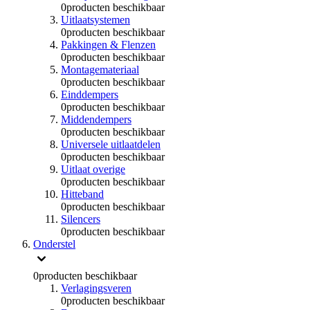
0
producten beschikbaar
Uitlaatsystemen
0
producten beschikbaar
Pakkingen & Flenzen
0
producten beschikbaar
Montagemateriaal
0
producten beschikbaar
Einddempers
0
producten beschikbaar
Middendempers
0
producten beschikbaar
Universele uitlaatdelen
0
producten beschikbaar
Uitlaat overige
0
producten beschikbaar
Hitteband
0
producten beschikbaar
Silencers
0
producten beschikbaar
Onderstel
0
producten beschikbaar
Verlagingsveren
0
producten beschikbaar