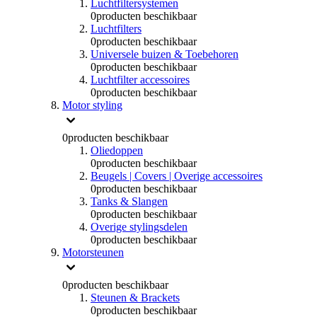
Luchtfiltersystemen
0
producten beschikbaar
Luchtfilters
0
producten beschikbaar
Universele buizen & Toebehoren
0
producten beschikbaar
Luchtfilter accessoires
0
producten beschikbaar
Motor styling
0
producten beschikbaar
Oliedoppen
0
producten beschikbaar
Beugels | Covers | Overige accessoires
0
producten beschikbaar
Tanks & Slangen
0
producten beschikbaar
Overige stylingsdelen
0
producten beschikbaar
Motorsteunen
0
producten beschikbaar
Steunen & Brackets
0
producten beschikbaar