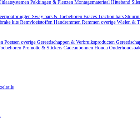
itlaatsystemen
Pakkingen & Flenzen
Montagemateriaal
Hitteband
Sil
eerpootbruggen
Sway bars & Toebehoren
Braces
Traction bars
Stuurin
brake kits
Remvloeistoffen
Handremmen
Remmen overige
Wielen & 
en
Poetsen overige
Gereedschappen & Verbruiksproducten
Gereedsch
Toebehoren
Promotie & Stickers
Cadeaubonnen
Honda Onderhoudspak
oelrails
n