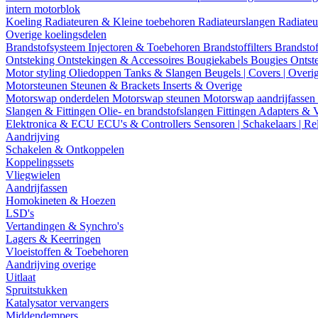
intern motorblok
Koeling
Radiateuren & Kleine toebehoren
Radiateurslangen
Radiateu
Overige koelingsdelen
Brandstofsysteem
Injectoren & Toebehoren
Brandstoffilters
Brandstof
Ontsteking
Ontstekingen & Accessoires
Bougiekabels
Bougies
Ontst
Motor styling
Oliedoppen
Tanks & Slangen
Beugels | Covers | Overi
Motorsteunen
Steunen & Brackets
Inserts & Overige
Motorswap onderdelen
Motorswap steunen
Motorswap aandrijfassen
Slangen & Fittingen
Olie- en brandstofslangen
Fittingen
Adapters & 
Elektronica & ECU
ECU's & Controllers
Sensoren | Schakelaars | Re
Aandrijving
Schakelen & Ontkoppelen
Koppelingssets
Vliegwielen
Aandrijfassen
Homokineten & Hoezen
LSD's
Vertandingen & Synchro's
Lagers & Keerringen
Vloeistoffen & Toebehoren
Aandrijving overige
Uitlaat
Spruitstukken
Katalysator vervangers
Middendempers