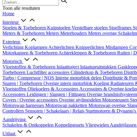
Toon alle resultaten
Home
Interieur
Stoelen & Toebehoren
Kuipstoelen
Verstelbare stoelen
Stoelframes
St
Meters & Toebehoren
Meters
Meterhouders
Meters overige
Schakel
Exterieur
Verlichting
Koplampen
Achterlichten
Knipperlichten
Mistlampen
Cor
Motorkappen & Toebehoren
Achterkleppen & Toebehoren
Ruiten | 
Motorisch
Vloeistoffen & Toebehoren
Inlaattraject
Inlaatspruitstukken
Gasklepp
Toebehoren
Luchtfilter accessoires
Cilinderkop & Toebehoren
Distri
Turbo | Compressor | NOS
Interne motorblok delen
Distributie & P
Snaren | Toebehoren
Overige intern motorblok
Koeling
Radiateuren 
Vloeistoffen
Oliekoelers & Accessoires
Accessoires & Overige koeli
Accessoires
Leidingen | Slangen | Fittingen
Overige brandstofsystee
Covers | Overige accessoires
Overige stylingsdelen
Motorsteunen
Ste
Motorswap harnesses
Motorswap pakketten
Motorswap overige
Slan
Controllers
Sensoren | Schakelaars | Relais
Startmotoren & Dynamo's
Aandrijving
Schakelen & Ontkoppelen
Koppelingssets
Vliegwielen
Aandrijfasse
Uitlaat