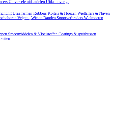
encers
Universele uitlaatdelen
Uitlaat overige
richting
Draagarmen
Rubbers
Kogels & Hoezen
Wiellagers & Naven
Toebehoren
Velgen | Wielen
Banden
Spoorverbreders
Wielmoeren
appen
Smeermiddelen & Vloeistoffen
Coatings & spuitbussen
ketten