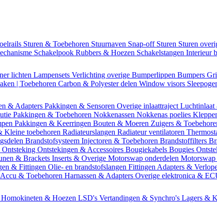
oelrails
Sturen & Toebehoren
Stuurnaven
Snap-off
Sturen
Sturen over
mechanisme
Schakelpook
Rubbers & Hoezen
Schakelstangen
Interieur 
ner lichten
Lampensets
Verlichting overige
Bumperlippen
Bumpers
Gri
Daken | Toebehoren
Carbon & Polyester delen
Window visors
Sleepog
en & Adapters
Pakkingen & Sensoren
Overige inlaattraject
Luchtinlaat
butie
Pakkingen & Toebehoren
Nokkenassen
Nokkenas poelies
Kleppe
ompen
Pakkingen & Keerringen
Bouten & Moeren
Zuigers & Toebehor
& Kleine toebehoren
Radiateurslangen
Radiateur ventilatoren
Thermost
ngsdelen
Brandstofsysteem
Injectoren & Toebehoren
Brandstoffilters
Br
m
Ontsteking
Ontstekingen & Accessoires
Bougiekabels
Bougies
Ontste
unen & Brackets
Inserts & Overige
Motorswap onderdelen
Motorswap
gen & Fittingen
Olie- en brandstofslangen
Fittingen
Adapters & Verlop
Accu & Toebehoren
Harnassen & Adapters
Overige elektronica & E
n
Homokineten & Hoezen
LSD's
Vertandingen & Synchro's
Lagers & K