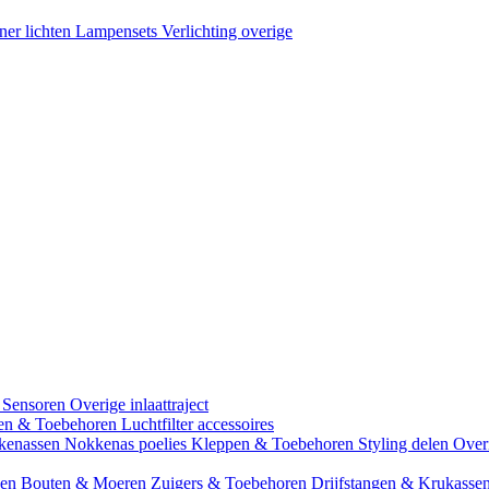
ner lichten
Lampensets
Verlichting overige
 Sensoren
Overige inlaattraject
zen & Toebehoren
Luchtfilter accessoires
kenassen
Nokkenas poelies
Kleppen & Toebehoren
Styling delen
Over
gen
Bouten & Moeren
Zuigers & Toebehoren
Drijfstangen & Krukasse