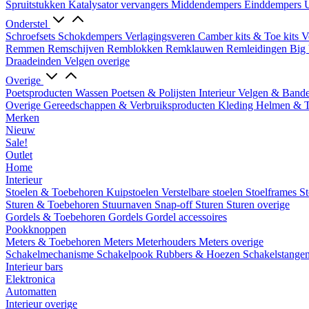
Spruitstukken
Katalysator vervangers
Middendempers
Einddempers
U
Onderstel
Schroefsets
Schokdempers
Verlagingsveren
Camber kits & Toe kits
V
Remmen
Remschijven
Remblokken
Remklauwen
Remleidingen
Big 
Draadeinden
Velgen overige
Overige
Poetsproducten
Wassen
Poetsen & Polijsten
Interieur
Velgen & Band
Overige Gereedschappen & Verbruiksproducten
Kleding
Helmen & 
Merken
Nieuw
Sale!
Outlet
Home
Interieur
Stoelen & Toebehoren
Kuipstoelen
Verstelbare stoelen
Stoelframes
St
Sturen & Toebehoren
Stuurnaven
Snap-off
Sturen
Sturen overige
Gordels & Toebehoren
Gordels
Gordel accessoires
Pookknoppen
Meters & Toebehoren
Meters
Meterhouders
Meters overige
Schakelmechanisme
Schakelpook
Rubbers & Hoezen
Schakelstange
Interieur bars
Elektronica
Automatten
Interieur overige