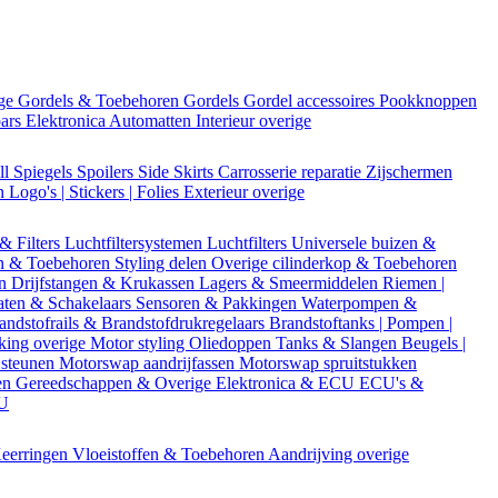
ige
Gordels & Toebehoren
Gordels
Gordel accessoires
Pookknoppen
bars
Elektronica
Automatten
Interieur overige
ll
Spiegels
Spoilers
Side Skirts
Carrosserie reparatie
Zijschermen
en
Logo's | Stickers | Folies
Exterieur overige
 & Filters
Luchtfiltersystemen
Luchtfilters
Universele buizen &
n & Toebehoren
Styling delen
Overige cilinderkop & Toebehoren
en
Drijfstangen & Krukassen
Lagers & Smeermiddelen
Riemen |
aten & Schakelaars
Sensoren & Pakkingen
Waterpompen &
andstofrails & Brandstofdrukregelaars
Brandstoftanks | Pompen |
king overige
Motor styling
Oliedoppen
Tanks & Slangen
Beugels |
 steunen
Motorswap aandrijfassen
Motorswap spruitstukken
en
Gereedschappen & Overige
Elektronica & ECU
ECU's &
CU
eerringen
Vloeistoffen & Toebehoren
Aandrijving overige