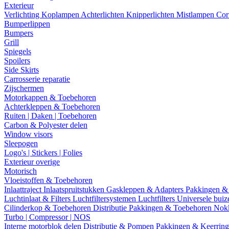
Exterieur
Verlichting
Koplampen
Achterlichten
Knipperlichten
Mistlampen
Cor
Bumperlippen
Bumpers
Grill
Spiegels
Spoilers
Side Skirts
Carrosserie reparatie
Zijschermen
Motorkappen & Toebehoren
Achterkleppen & Toebehoren
Ruiten | Daken | Toebehoren
Carbon & Polyester delen
Window visors
Sleepogen
Logo's | Stickers | Folies
Exterieur overige
Motorisch
Vloeistoffen & Toebehoren
Inlaattraject
Inlaatspruitstukken
Gaskleppen & Adapters
Pakkingen &
Luchtinlaat & Filters
Luchtfiltersystemen
Luchtfilters
Universele bui
Cilinderkop & Toebehoren
Distributie
Pakkingen & Toebehoren
Nok
Turbo | Compressor | NOS
Interne motorblok delen
Distributie & Pompen
Pakkingen & Keerrin