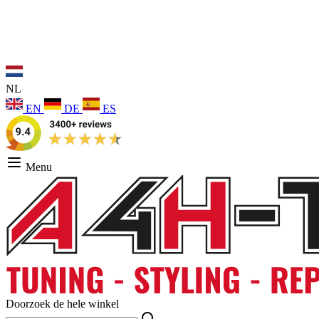
NL
EN
DE
ES
Menu
Doorzoek de hele winkel