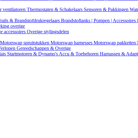
r ventilatoren
Thermostaten & Schakelaars
Sensoren & Pakkingen
Wat
rails & Brandstofdrukregelaars
Brandstoftanks | Pompen | Accessoires
eking overige
ge accessoires
Overige stylingsdelen
Motorswap spruitstukken
Motorswap harnesses
Motorswap pakketten
Verlopen
Gereedschappen & Overige
lais
Startmotoren & Dynamo's
Accu & Toebehoren
Harnassen & Adap