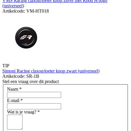
VMS Racing claxon/toeter knop zilver met Rood H-logo
(universeel)
Artikelcode: VM-HT018
TIP
Simoni Racing claxon/toeter knop zwart (universeel)
Artikelcode: SR-1B
Stel een vraag over dit product
Naam
*
E-mail
*
Wat is je vraag?
*