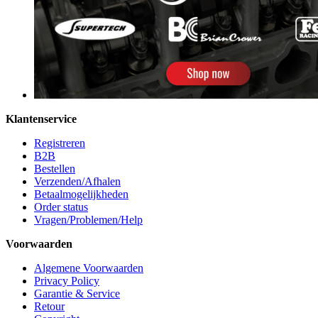
Klantenservice
Registreren
B2B
Bestellen
Verzenden/Afhalen
Betaalmogelijkheden
Order status
Vragen/Problemen/Help
Voorwaarden
Algemene Voorwaarden
Privacy Policy
Garantie & Service
Retour