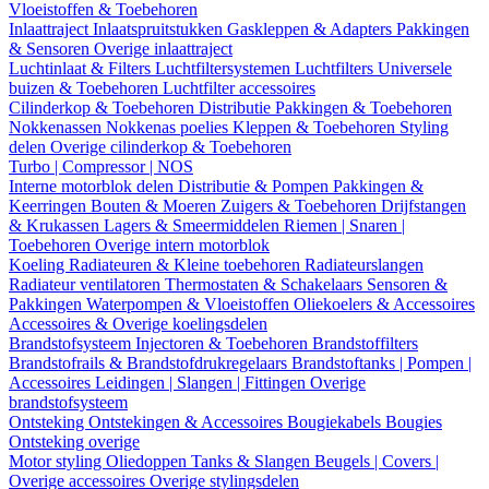
Vloeistoffen & Toebehoren
Inlaattraject
Inlaatspruitstukken
Gaskleppen & Adapters
Pakkingen
& Sensoren
Overige inlaattraject
Luchtinlaat & Filters
Luchtfiltersystemen
Luchtfilters
Universele
buizen & Toebehoren
Luchtfilter accessoires
Cilinderkop & Toebehoren
Distributie
Pakkingen & Toebehoren
Nokkenassen
Nokkenas poelies
Kleppen & Toebehoren
Styling
delen
Overige cilinderkop & Toebehoren
Turbo | Compressor | NOS
Interne motorblok delen
Distributie & Pompen
Pakkingen &
Keerringen
Bouten & Moeren
Zuigers & Toebehoren
Drijfstangen
& Krukassen
Lagers & Smeermiddelen
Riemen | Snaren |
Toebehoren
Overige intern motorblok
Koeling
Radiateuren & Kleine toebehoren
Radiateurslangen
Radiateur ventilatoren
Thermostaten & Schakelaars
Sensoren &
Pakkingen
Waterpompen & Vloeistoffen
Oliekoelers & Accessoires
Accessoires & Overige koelingsdelen
Brandstofsysteem
Injectoren & Toebehoren
Brandstoffilters
Brandstofrails & Brandstofdrukregelaars
Brandstoftanks | Pompen |
Accessoires
Leidingen | Slangen | Fittingen
Overige
brandstofsysteem
Ontsteking
Ontstekingen & Accessoires
Bougiekabels
Bougies
Ontsteking overige
Motor styling
Oliedoppen
Tanks & Slangen
Beugels | Covers |
Overige accessoires
Overige stylingsdelen