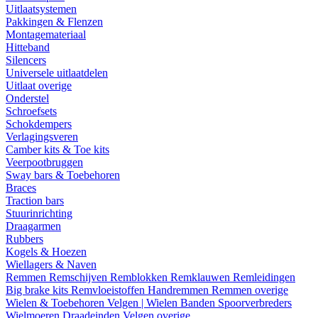
Uitlaatsystemen
Pakkingen & Flenzen
Montagemateriaal
Hitteband
Silencers
Universele uitlaatdelen
Uitlaat overige
Onderstel
Schroefsets
Schokdempers
Verlagingsveren
Camber kits & Toe kits
Veerpootbruggen
Sway bars & Toebehoren
Braces
Traction bars
Stuurinrichting
Draagarmen
Rubbers
Kogels & Hoezen
Wiellagers & Naven
Remmen
Remschijven
Remblokken
Remklauwen
Remleidingen
Big brake kits
Remvloeistoffen
Handremmen
Remmen overige
Wielen & Toebehoren
Velgen | Wielen
Banden
Spoorverbreders
Wielmoeren
Draadeinden
Velgen overige