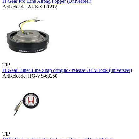
H-Gear Pro-Line Airbag Fopper (Universeel)
Artikelcode: AUS-SR-1212
TIP
H-Gear Tuner-Line Snap off/quick release OEM look (universeel)
Artikelcode: HG-VS-68250
TIP