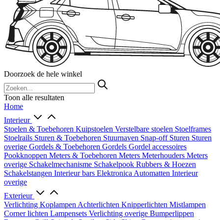
Doorzoek de hele winkel
Toon alle resultaten
Home
Interieur
Stoelen & Toebehoren
Kuipstoelen
Verstelbare stoelen
Stoelframes
Stoelrails
Sturen & Toebehoren
Stuurnaven
Snap-off
Sturen
Sturen
overige
Gordels & Toebehoren
Gordels
Gordel accessoires
Pookknoppen
Meters & Toebehoren
Meters
Meterhouders
Meters
overige
Schakelmechanisme
Schakelpook
Rubbers & Hoezen
Schakelstangen
Interieur bars
Elektronica
Automatten
Interieur
overige
Exterieur
Verlichting
Koplampen
Achterlichten
Knipperlichten
Mistlampen
Corner lichten
Lampensets
Verlichting overige
Bumperlippen