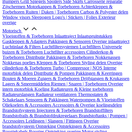
Bumpers
Grill
Spiegels
Spoilers
Side Skirts
Carrosserie reparatie
Zijschermen
Motorkappen & Toebehoren
Achterkleppen &
Toebehoren
Ruiten | Daken | Toebehoren
Carbon & Polyester delen
Window visors
Sleepogen
Logo's | Stickers | Folies
Exterieur
overige
Motorisch
Vloeistoffen & Toebehoren
Inlaattraject
Inlaatspruitstukken
Gaskleppen & Adapters
Pakkingen & Sensoren
Overige inlaattraject
Luchtinlaat & Filters
Luchtfiltersystemen
Luchtfilters
Universele
buizen & Toebehoren
Luchtfilter accessoires
Cilinderkop &
Toebehoren
Distributie
Pakkingen & Toebehoren
Nokkenassen
Nokkenas poelies
Kleppen & Toebehoren
Styling delen
Overige
cilinderkop & Toebehoren
Turbo | Compressor | NOS
Interne
motorblok delen
Distributie & Pompen
Pakkingen & Keerringen
Bouten & Moeren
Zuigers & Toebehoren
Drijfstangen & Krukassen
Lagers & Smeermiddelen
Riemen | Snaren | Toebehoren
Overige
intern motorblok
Koeling
Radiateuren & Kleine toebehoren
Radiateurslangen
Radiateur ventilatoren
Thermostaten &
Schakelaars
Sensoren & Pakkingen
Waterpompen & Vloeistoffen
Oliekoelers & Accessoires
Accessoires & Overige koelingsdelen
Brandstofsysteem
Injectoren & Toebehoren
Brandstoffilters
Brandstofrails & Brandstofdrukregelaars
Brandstoftanks | Pompen |
Accessoires
Leidingen | Slangen | Fittingen
Overige
brandstofsysteem
Ontsteking
Ontstekingen & Accessoires
Bougiekabels
Bougies
Ontsteking overige
Motor styling