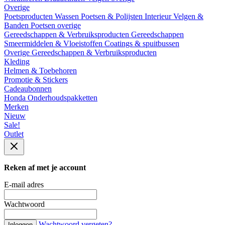
Overige
Poetsproducten
Wassen
Poetsen & Polijsten
Interieur
Velgen &
Banden
Poetsen overige
Gereedschappen & Verbruiksproducten
Gereedschappen
Smeermiddelen & Vloeistoffen
Coatings & spuitbussen
Overige Gereedschappen & Verbruiksproducten
Kleding
Helmen & Toebehoren
Promotie & Stickers
Cadeaubonnen
Honda Onderhoudspakketten
Merken
Nieuw
Sale!
Outlet
Reken af met je account
E-mail adres
Wachtwoord
Wachtwoord vergeten?
Inloggen