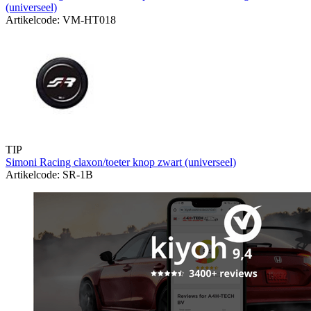
(universeel)
Artikelcode: VM-HT018
TIP
Simoni Racing claxon/toeter knop zwart (universeel)
Artikelcode: SR-1B