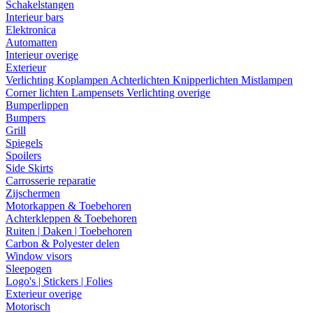
Schakelstangen
Interieur bars
Elektronica
Automatten
Interieur overige
Exterieur
Verlichting
Koplampen
Achterlichten
Knipperlichten
Mistlampen
Corner lichten
Lampensets
Verlichting overige
Bumperlippen
Bumpers
Grill
Spiegels
Spoilers
Side Skirts
Carrosserie reparatie
Zijschermen
Motorkappen & Toebehoren
Achterkleppen & Toebehoren
Ruiten | Daken | Toebehoren
Carbon & Polyester delen
Window visors
Sleepogen
Logo's | Stickers | Folies
Exterieur overige
Motorisch