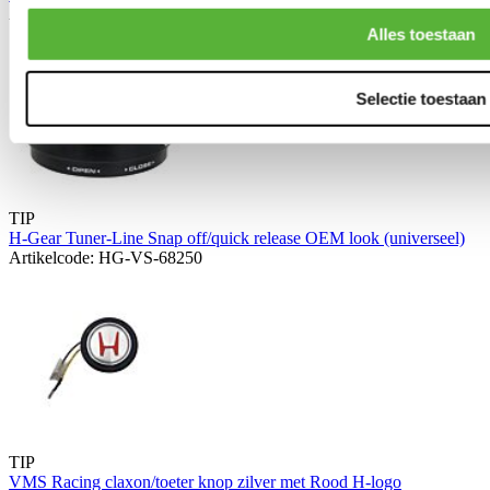
Artikelcode: AUS-SR-1212
Alles toestaan
Selectie toestaan
TIP
H-Gear Tuner-Line Snap off/quick release OEM look (universeel)
Artikelcode: HG-VS-68250
TIP
VMS Racing claxon/toeter knop zilver met Rood H-logo