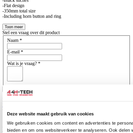
-Black stiches
-Flat design
-350mm total size
-Including horn button and ring
Toon meer
Stel een vraag over dit product
Naam
*
E-mail
*
Wat is je vraag?
*
Bevestig
Dit formulier wordt beschermd door reCAPTCHA - het
Privacybeleid van Google
en
Servicevoorwaarden
zijn van
toepassing.
Deze website maakt gebruik van cookies
Schrijf je eigen review
We gebruiken cookies om content en advertenties te personal
Alleen geregistreerde gebruikers kunnen reviews schrijven.
Log in
bieden en om ons websiteverkeer te analyseren. Ook delen 
of
maak een account aan
.