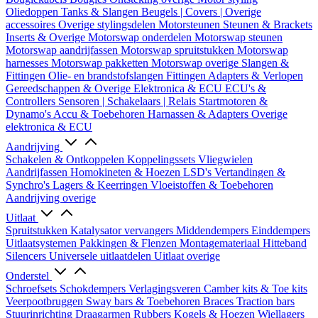
Oliedoppen
Tanks & Slangen
Beugels | Covers | Overige
accessoires
Overige stylingsdelen
Motorsteunen
Steunen & Brackets
Inserts & Overige
Motorswap onderdelen
Motorswap steunen
Motorswap aandrijfassen
Motorswap spruitstukken
Motorswap
harnesses
Motorswap pakketten
Motorswap overige
Slangen &
Fittingen
Olie- en brandstofslangen
Fittingen
Adapters & Verlopen
Gereedschappen & Overige
Elektronica & ECU
ECU's &
Controllers
Sensoren | Schakelaars | Relais
Startmotoren &
Dynamo's
Accu & Toebehoren
Harnassen & Adapters
Overige
elektronica & ECU
Aandrijving
Schakelen & Ontkoppelen
Koppelingssets
Vliegwielen
Aandrijfassen
Homokineten & Hoezen
LSD's
Vertandingen &
Synchro's
Lagers & Keerringen
Vloeistoffen & Toebehoren
Aandrijving overige
Uitlaat
Spruitstukken
Katalysator vervangers
Middendempers
Einddempers
Uitlaatsystemen
Pakkingen & Flenzen
Montagemateriaal
Hitteband
Silencers
Universele uitlaatdelen
Uitlaat overige
Onderstel
Schroefsets
Schokdempers
Verlagingsveren
Camber kits & Toe kits
Veerpootbruggen
Sway bars & Toebehoren
Braces
Traction bars
Stuurinrichting
Draagarmen
Rubbers
Kogels & Hoezen
Wiellagers