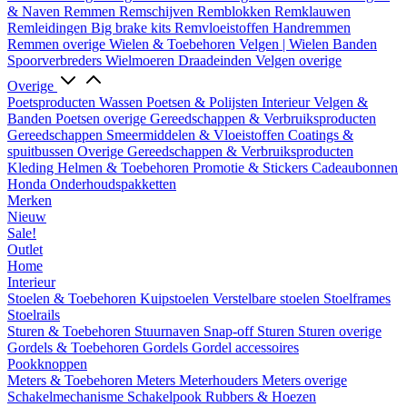
& Naven
Remmen
Remschijven
Remblokken
Remklauwen
Remleidingen
Big brake kits
Remvloeistoffen
Handremmen
Remmen overige
Wielen & Toebehoren
Velgen | Wielen
Banden
Spoorverbreders
Wielmoeren
Draadeinden
Velgen overige
Overige
Poetsproducten
Wassen
Poetsen & Polijsten
Interieur
Velgen &
Banden
Poetsen overige
Gereedschappen & Verbruiksproducten
Gereedschappen
Smeermiddelen & Vloeistoffen
Coatings &
spuitbussen
Overige Gereedschappen & Verbruiksproducten
Kleding
Helmen & Toebehoren
Promotie & Stickers
Cadeaubonnen
Honda Onderhoudspakketten
Merken
Nieuw
Sale!
Outlet
Home
Interieur
Stoelen & Toebehoren
Kuipstoelen
Verstelbare stoelen
Stoelframes
Stoelrails
Sturen & Toebehoren
Stuurnaven
Snap-off
Sturen
Sturen overige
Gordels & Toebehoren
Gordels
Gordel accessoires
Pookknoppen
Meters & Toebehoren
Meters
Meterhouders
Meters overige
Schakelmechanisme
Schakelpook
Rubbers & Hoezen