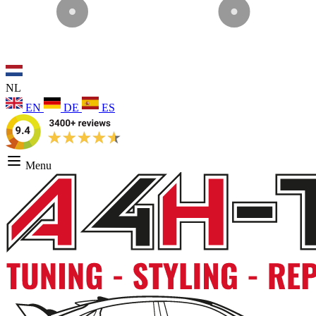
NL
EN
DE
ES
Menu