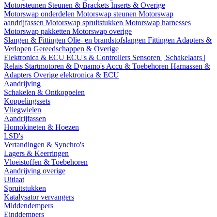
Motorsteunen
Steunen & Brackets
Inserts & Overige
Motorswap onderdelen
Motorswap steunen
Motorswap
aandrijfassen
Motorswap spruitstukken
Motorswap harnesses
Motorswap pakketten
Motorswap overige
Slangen & Fittingen
Olie- en brandstofslangen
Fittingen
Adapters &
Verlopen
Gereedschappen & Overige
Elektronica & ECU
ECU's & Controllers
Sensoren | Schakelaars |
Relais
Startmotoren & Dynamo's
Accu & Toebehoren
Harnassen &
Adapters
Overige elektronica & ECU
Aandrijving
Schakelen & Ontkoppelen
Koppelingssets
Vliegwielen
Aandrijfassen
Homokineten & Hoezen
LSD's
Vertandingen & Synchro's
Lagers & Keerringen
Vloeistoffen & Toebehoren
Aandrijving overige
Uitlaat
Spruitstukken
Katalysator vervangers
Middendempers
Einddempers