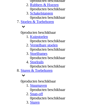
0
producten beschikbaar
Rubbers & Hoezen
0
producten beschikbaar
Schakelstangen
0
producten beschikbaar
Stoelen & Toebehoren
0
producten beschikbaar
Kuipstoelen
0
producten beschikbaar
Verstelbare stoelen
0
producten beschikbaar
Stoelframes
0
producten beschikbaar
Stoelrails
0
producten beschikbaar
Sturen & Toebehoren
0
producten beschikbaar
Stuurnaven
0
producten beschikbaar
Snap-off
0
producten beschikbaar
Sturen