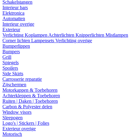
Schakelstangen
Interieur bars
Elektronica
Automatten
Interieur overige
Exterieur
Verlichting
Koplampen
Achterlichten
Knipperlichten
Mistlampen
Corner lichten
Lampensets
Verlichting overige
Bumperlippen
Bumpers
Grill
Spiegels
Spoilers
Side Skirts
Carrosserie reparatie
Zijschermen
Motorkappen & Toebehoren
Achterkleppen & Toebehoren
Ruiten | Daken | Toebehoren
Carbon & Polyester delen
Window visors
Sleepogen
Logo's | Stickers | Folies
Exterieur overige
Motorisch