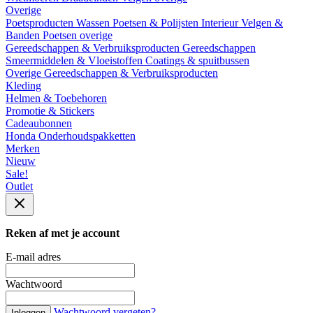
Overige
Poetsproducten
Wassen
Poetsen & Polijsten
Interieur
Velgen &
Banden
Poetsen overige
Gereedschappen & Verbruiksproducten
Gereedschappen
Smeermiddelen & Vloeistoffen
Coatings & spuitbussen
Overige Gereedschappen & Verbruiksproducten
Kleding
Helmen & Toebehoren
Promotie & Stickers
Cadeaubonnen
Honda Onderhoudspakketten
Merken
Nieuw
Sale!
Outlet
Reken af met je account
E-mail adres
Wachtwoord
Wachtwoord vergeten?
Inloggen