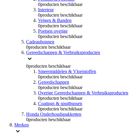
0
producten beschikbaar
Interieur
0
producten beschikbaar
Velgen & Banden
0
producten beschikbaar
Poetsen overige
0
producten beschikbaar
Cadeaubonnen
0
producten beschikbaar
Gereedschappen & Verbruiksproducten
0
producten beschikbaar
Smeermiddelen & Vloeistoffen
0
producten beschikbaar
Gereedschappen
0
producten beschikbaar
Overige Gereedschappen & Verbruiksproducten
0
producten beschikbaar
Coatings & spuitbussen
0
producten beschikbaar
Honda Onderhoudspakketten
0
producten beschikbaar
Merken