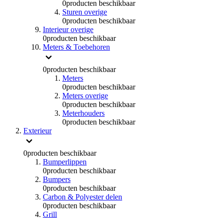
0
producten beschikbaar
Sturen overige
0
producten beschikbaar
Interieur overige
0
producten beschikbaar
Meters & Toebehoren
0
producten beschikbaar
Meters
0
producten beschikbaar
Meters overige
0
producten beschikbaar
Meterhouders
0
producten beschikbaar
Exterieur
0
producten beschikbaar
Bumperlippen
0
producten beschikbaar
Bumpers
0
producten beschikbaar
Carbon & Polyester delen
0
producten beschikbaar
Grill