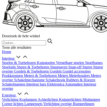
Doorzoek de hele winkel
Toon alle resultaten
Home
Interieur
Stoelen & Toebehoren
Kuipstoelen
Verstelbare stoelen
Stoelframes
Stoelrails
Sturen & Toebehoren
Stuurnaven
Snap-off
Sturen
Sturen
overige
Gordels & Toebehoren
Gordels
Gordel accessoires
Pookknoppen
Meters & Toebehoren
Meters
Meterhouders
Meters
overige
Schakelmechanisme
Schakelpook
Rubbers & Hoezen
Schakelstangen
Interieur bars
Elektronica
Automatten
Interieur
overige
Exterieur
Verlichting
Koplampen
Achterlichten
Knipperlichten
Mistlampen
Corner lichten
Lampensets
Verlichting overige
Bumperlippen