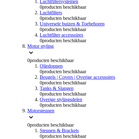
Luchtfiltersystemen
0
producten beschikbaar
Luchtfilters
0
producten beschikbaar
Universele buizen & Toebehoren
0
producten beschikbaar
Luchtfilter accessoires
0
producten beschikbaar
Motor styling
0
producten beschikbaar
Oliedoppen
0
producten beschikbaar
Beugels | Covers | Overige accessoires
0
producten beschikbaar
Tanks & Slangen
0
producten beschikbaar
Overige stylingsdelen
0
producten beschikbaar
Motorsteunen
0
producten beschikbaar
Steunen & Brackets
0
producten beschikbaar