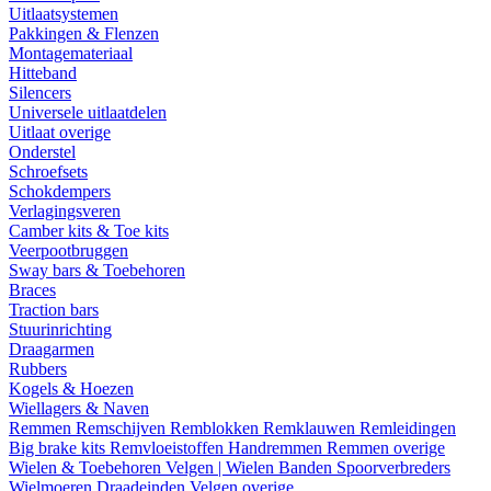
Uitlaatsystemen
Pakkingen & Flenzen
Montagemateriaal
Hitteband
Silencers
Universele uitlaatdelen
Uitlaat overige
Onderstel
Schroefsets
Schokdempers
Verlagingsveren
Camber kits & Toe kits
Veerpootbruggen
Sway bars & Toebehoren
Braces
Traction bars
Stuurinrichting
Draagarmen
Rubbers
Kogels & Hoezen
Wiellagers & Naven
Remmen
Remschijven
Remblokken
Remklauwen
Remleidingen
Big brake kits
Remvloeistoffen
Handremmen
Remmen overige
Wielen & Toebehoren
Velgen | Wielen
Banden
Spoorverbreders
Wielmoeren
Draadeinden
Velgen overige