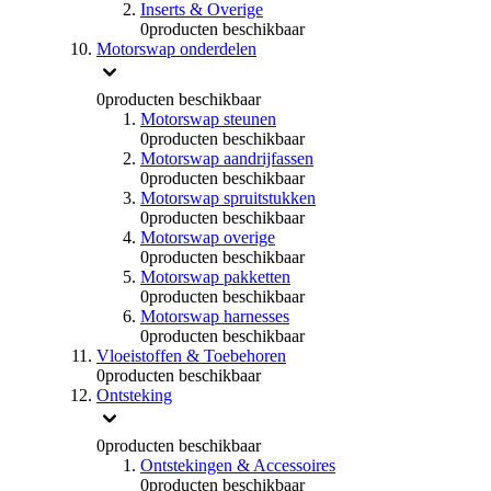
Inserts & Overige
0
producten beschikbaar
Motorswap onderdelen
0
producten beschikbaar
Motorswap steunen
0
producten beschikbaar
Motorswap aandrijfassen
0
producten beschikbaar
Motorswap spruitstukken
0
producten beschikbaar
Motorswap overige
0
producten beschikbaar
Motorswap pakketten
0
producten beschikbaar
Motorswap harnesses
0
producten beschikbaar
Vloeistoffen & Toebehoren
0
producten beschikbaar
Ontsteking
0
producten beschikbaar
Ontstekingen & Accessoires
0
producten beschikbaar