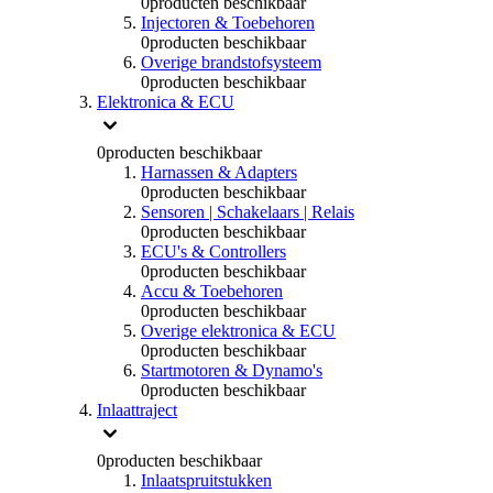
0
producten beschikbaar
Injectoren & Toebehoren
0
producten beschikbaar
Overige brandstofsysteem
0
producten beschikbaar
Elektronica & ECU
0
producten beschikbaar
Harnassen & Adapters
0
producten beschikbaar
Sensoren | Schakelaars | Relais
0
producten beschikbaar
ECU's & Controllers
0
producten beschikbaar
Accu & Toebehoren
0
producten beschikbaar
Overige elektronica & ECU
0
producten beschikbaar
Startmotoren & Dynamo's
0
producten beschikbaar
Inlaattraject
0
producten beschikbaar
Inlaatspruitstukken