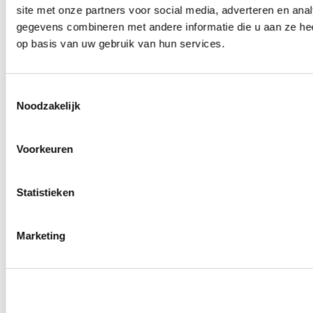
site met onze partners voor social media, adverteren en an
Wielmoeren
0
producten beschikbaar
gegevens combineren met andere informatie die u aan ze hee
Draadeinden
op basis van uw gebruik van hun services.
0
producten beschikbaar
Velgen overige
0
producten beschikbaar
Velgen | Wielen
Toestemmingsselectie
0
producten beschikbaar
Noodzakelijk
Banden
0
producten beschikbaar
Remmen
Voorkeuren
0
producten beschikbaar
Remschijven
Statistieken
0
producten beschikbaar
Remblokken
0
producten beschikbaar
Remklauwen
Marketing
0
producten beschikbaar
Remleidingen
0
producten beschikbaar
Big brake kits
0
producten beschikbaar
Remvloeistoffen