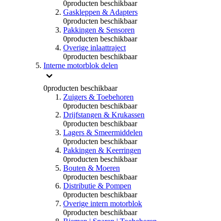
0
producten beschikbaar
Gaskleppen & Adapters
0
producten beschikbaar
Pakkingen & Sensoren
0
producten beschikbaar
Overige inlaattraject
0
producten beschikbaar
Interne motorblok delen
0
producten beschikbaar
Zuigers & Toebehoren
0
producten beschikbaar
Drijfstangen & Krukassen
0
producten beschikbaar
Lagers & Smeermiddelen
0
producten beschikbaar
Pakkingen & Keerringen
0
producten beschikbaar
Bouten & Moeren
0
producten beschikbaar
Distributie & Pompen
0
producten beschikbaar
Overige intern motorblok
0
producten beschikbaar