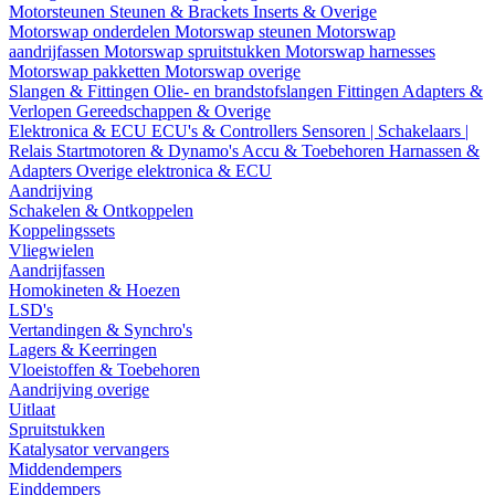
Motorsteunen
Steunen & Brackets
Inserts & Overige
Motorswap onderdelen
Motorswap steunen
Motorswap
aandrijfassen
Motorswap spruitstukken
Motorswap harnesses
Motorswap pakketten
Motorswap overige
Slangen & Fittingen
Olie- en brandstofslangen
Fittingen
Adapters &
Verlopen
Gereedschappen & Overige
Elektronica & ECU
ECU's & Controllers
Sensoren | Schakelaars |
Relais
Startmotoren & Dynamo's
Accu & Toebehoren
Harnassen &
Adapters
Overige elektronica & ECU
Aandrijving
Schakelen & Ontkoppelen
Koppelingssets
Vliegwielen
Aandrijfassen
Homokineten & Hoezen
LSD's
Vertandingen & Synchro's
Lagers & Keerringen
Vloeistoffen & Toebehoren
Aandrijving overige
Uitlaat
Spruitstukken
Katalysator vervangers
Middendempers
Einddempers