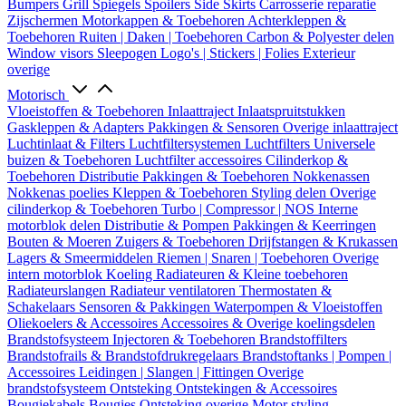
Bumpers
Grill
Spiegels
Spoilers
Side Skirts
Carrosserie reparatie
Zijschermen
Motorkappen & Toebehoren
Achterkleppen &
Toebehoren
Ruiten | Daken | Toebehoren
Carbon & Polyester delen
Window visors
Sleepogen
Logo's | Stickers | Folies
Exterieur
overige
Motorisch
Vloeistoffen & Toebehoren
Inlaattraject
Inlaatspruitstukken
Gaskleppen & Adapters
Pakkingen & Sensoren
Overige inlaattraject
Luchtinlaat & Filters
Luchtfiltersystemen
Luchtfilters
Universele
buizen & Toebehoren
Luchtfilter accessoires
Cilinderkop &
Toebehoren
Distributie
Pakkingen & Toebehoren
Nokkenassen
Nokkenas poelies
Kleppen & Toebehoren
Styling delen
Overige
cilinderkop & Toebehoren
Turbo | Compressor | NOS
Interne
motorblok delen
Distributie & Pompen
Pakkingen & Keerringen
Bouten & Moeren
Zuigers & Toebehoren
Drijfstangen & Krukassen
Lagers & Smeermiddelen
Riemen | Snaren | Toebehoren
Overige
intern motorblok
Koeling
Radiateuren & Kleine toebehoren
Radiateurslangen
Radiateur ventilatoren
Thermostaten &
Schakelaars
Sensoren & Pakkingen
Waterpompen & Vloeistoffen
Oliekoelers & Accessoires
Accessoires & Overige koelingsdelen
Brandstofsysteem
Injectoren & Toebehoren
Brandstoffilters
Brandstofrails & Brandstofdrukregelaars
Brandstoftanks | Pompen |
Accessoires
Leidingen | Slangen | Fittingen
Overige
brandstofsysteem
Ontsteking
Ontstekingen & Accessoires
Bougiekabels
Bougies
Ontsteking overige
Motor styling