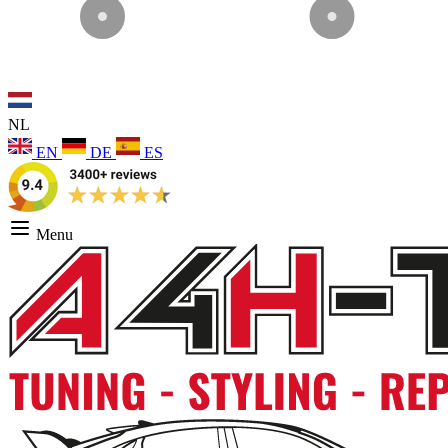
NL
EN
DE
ES
Menu