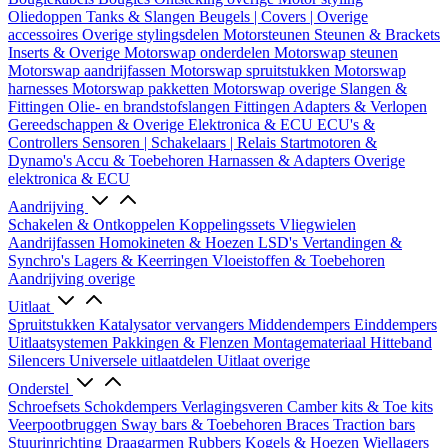
Oliedoppen
Tanks & Slangen
Beugels | Covers | Overige
accessoires
Overige stylingsdelen
Motorsteunen
Steunen & Brackets
Inserts & Overige
Motorswap onderdelen
Motorswap steunen
Motorswap aandrijfassen
Motorswap spruitstukken
Motorswap
harnesses
Motorswap pakketten
Motorswap overige
Slangen &
Fittingen
Olie- en brandstofslangen
Fittingen
Adapters & Verlopen
Gereedschappen & Overige
Elektronica & ECU
ECU's &
Controllers
Sensoren | Schakelaars | Relais
Startmotoren &
Dynamo's
Accu & Toebehoren
Harnassen & Adapters
Overige
elektronica & ECU
Aandrijving
Schakelen & Ontkoppelen
Koppelingssets
Vliegwielen
Aandrijfassen
Homokineten & Hoezen
LSD's
Vertandingen &
Synchro's
Lagers & Keerringen
Vloeistoffen & Toebehoren
Aandrijving overige
Uitlaat
Spruitstukken
Katalysator vervangers
Middendempers
Einddempers
Uitlaatsystemen
Pakkingen & Flenzen
Montagemateriaal
Hitteband
Silencers
Universele uitlaatdelen
Uitlaat overige
Onderstel
Schroefsets
Schokdempers
Verlagingsveren
Camber kits & Toe kits
Veerpootbruggen
Sway bars & Toebehoren
Braces
Traction bars
Stuurinrichting
Draagarmen
Rubbers
Kogels & Hoezen
Wiellagers