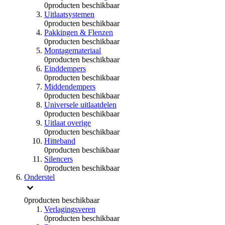
0
producten beschikbaar
Uitlaatsystemen
0
producten beschikbaar
Pakkingen & Flenzen
0
producten beschikbaar
Montagemateriaal
0
producten beschikbaar
Einddempers
0
producten beschikbaar
Middendempers
0
producten beschikbaar
Universele uitlaatdelen
0
producten beschikbaar
Uitlaat overige
0
producten beschikbaar
Hitteband
0
producten beschikbaar
Silencers
0
producten beschikbaar
Onderstel
0
producten beschikbaar
Verlagingsveren
0
producten beschikbaar