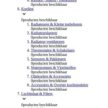
Riemen | Snaren | Toebehoren
0
producten beschikbaar
Koeling
0
producten beschikbaar
Radiateuren & Kleine toebehoren
0
producten beschikbaar
Radiateurslangen
0
producten beschikbaar
Radiateur ventilatoren
0
producten beschikbaar
Thermostaten & Schakelaars
0
producten beschikbaar
Sensoren & Pakkingen
0
producten beschikbaar
Waterpompen & Vloeistoffen
0
producten beschikbaar
Oliekoelers & Accessoires
0
producten beschikbaar
Accessoires & Overige koelingsdelen
0
producten beschikbaar
Luchtinlaat & Filters
0
producten beschikbaar