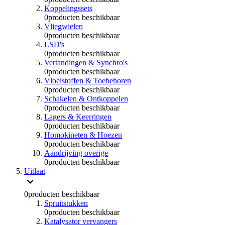
Koppelingssets
0
producten beschikbaar
Vliegwielen
0
producten beschikbaar
LSD's
0
producten beschikbaar
Vertandingen & Synchro's
0
producten beschikbaar
Vloeistoffen & Toebehoren
0
producten beschikbaar
Schakelen & Ontkoppelen
0
producten beschikbaar
Lagers & Keerringen
0
producten beschikbaar
Homokineten & Hoezen
0
producten beschikbaar
Aandrijving overige
0
producten beschikbaar
Uitlaat
0
producten beschikbaar
Spruitstukken
0
producten beschikbaar
Katalysator vervangers