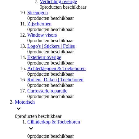
Verlichting overige
0
producten beschikbaar
Sleepogen
0
producten beschikbaar
Zijschermen
0
producten beschikbaar
Window visors
0
producten beschikbaar
Logo's | Stickers | Folies
0
producten beschikbaar
Exterieur overige
0
producten beschikbaar
Achterkleppen & Toebehoren
0
producten beschikbaar
Ruiten | Daken | Toebehoren
0
producten beschikbaar
Carrosserie reparatie
0
producten beschikbaar
Motorisch
0
producten beschikbaar
Cilinderkop & Toebehoren
0
producten beschikbaar