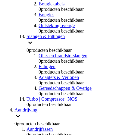
Bougiekabels
0
producten beschikbaar
Bougies
0
producten beschikbaar
Ontsteking overige
0
producten beschikbaar
Slangen & Fittingen
0
producten beschikbaar
Olie- en brandstofslangen
0
producten beschikbaar
Fittingen
0
producten beschikbaar
Adapters & Verlopen
0
producten beschikbaar
Gereedschappen & Overige
0
producten beschikbaar
Turbo | Compressor | NOS
0
producten beschikbaar
Aandrijving
0
producten beschikbaar
Aandrijfassen
0
producten beschikbaar