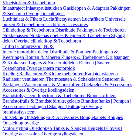
Vloeistoffen & Toebehoren
Inlaattraject
Inlaatspruitstukken
Gaskleppen & Adapters
Pakkingen
& Sensoren
Overige inlaattraject
Luchtinlaat & Filters
Luchtfiltersystemen
Luchtfilters
Universele
buizen & Toebehoren
Luchtfilter accessoires
Cilinderkop & Toebehoren
Distributie
Pakkingen & Toebehoren
Nokkenassen
Nokkenas poelies
Kleppen & Toebehoren
Styling
delen
Overige cilinderkop & Toebehoren
Turbo | Compressor | NOS
Interne motorblok delen
Distributie & Pompen
Pakkingen &
Keerringen
Bouten & Moeren
Zuigers & Toebehoren
Drijfstangen
& Krukassen
Lagers & Smeermiddelen
Riemen | Snaren |
Toebehoren
Overige intern motorblok
Koeling
Radiateuren & Kleine toebehoren
Radiateurslangen
Radiateur ventilatoren
Thermostaten & Schakelaars
Sensoren &
Pakkingen
Waterpompen & Vloeistoffen
Oliekoelers & Accessoires
Accessoires & Overige koelingsdelen
Brandstofsysteem
Injectoren & Toebehoren
Brandstoffilters
Brandstofrails & Brandstofdrukregelaars
Brandstoftanks | Pompen |
Accessoires
Leidingen | Slangen | Fittingen
Overige
brandstofsysteem
Ontsteking
Ontstekingen & Accessoires
Bougiekabels
Bougies
Ontsteking overige
Motor styling
Oliedoppen
Tanks & Slangen
Beugels | Covers |
Overige accessoires
Overige stylingsdelen