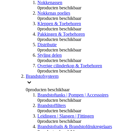
Nokkenassen
0
producten beschikbaar
Nokkenas poelies
0
producten beschikbaar
Kleppen & Toebehoren
0
producten beschikbaar
Pakkingen & Toebehoren
0
producten beschikbaar
Distributie
0
producten beschikbaar
Styling delen
0
producten beschikbaar
Overige cilinderkop & Toebehoren
0
producten beschikbaar
Brandstofsysteem
0
producten beschikbaar
Brandstoftanks | Pompen | Accessoires
0
producten beschikbaar
Brandstoffilters
0
producten beschikbaar
Leidingen | Slangen | Fittingen
0
producten beschikbaar
Brandstofrails & Brandstofdrukregelaars