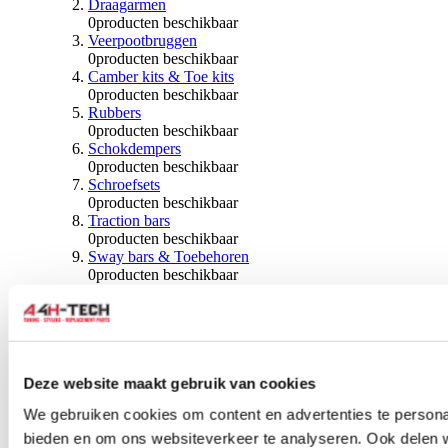
Draagarmen
0
producten beschikbaar
Veerpootbruggen
0
producten beschikbaar
Camber kits & Toe kits
0
producten beschikbaar
Rubbers
0
producten beschikbaar
Schokdempers
0
producten beschikbaar
Schroefsets
0
producten beschikbaar
Traction bars
0
producten beschikbaar
Sway bars & Toebehoren
0
producten beschikbaar
Kogels & Hoezen
0
producten beschikbaar
Wiellagers & Naven
0
producten beschikbaar
Wielen & Toebehoren
Deze website maakt gebruik van cookies
0
producten beschikbaar
We gebruiken cookies om content en advertenties te personal
Spoorverbreders
bieden en om ons websiteverkeer te analyseren. Ook delen 
0
producten beschikbaar