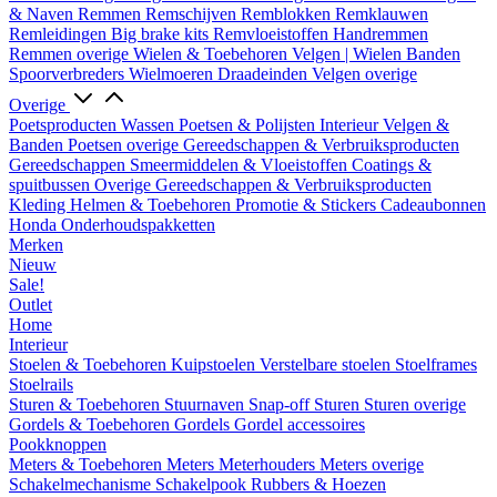
& Naven
Remmen
Remschijven
Remblokken
Remklauwen
Remleidingen
Big brake kits
Remvloeistoffen
Handremmen
Remmen overige
Wielen & Toebehoren
Velgen | Wielen
Banden
Spoorverbreders
Wielmoeren
Draadeinden
Velgen overige
Overige
Poetsproducten
Wassen
Poetsen & Polijsten
Interieur
Velgen &
Banden
Poetsen overige
Gereedschappen & Verbruiksproducten
Gereedschappen
Smeermiddelen & Vloeistoffen
Coatings &
spuitbussen
Overige Gereedschappen & Verbruiksproducten
Kleding
Helmen & Toebehoren
Promotie & Stickers
Cadeaubonnen
Honda Onderhoudspakketten
Merken
Nieuw
Sale!
Outlet
Home
Interieur
Stoelen & Toebehoren
Kuipstoelen
Verstelbare stoelen
Stoelframes
Stoelrails
Sturen & Toebehoren
Stuurnaven
Snap-off
Sturen
Sturen overige
Gordels & Toebehoren
Gordels
Gordel accessoires
Pookknoppen
Meters & Toebehoren
Meters
Meterhouders
Meters overige
Schakelmechanisme
Schakelpook
Rubbers & Hoezen