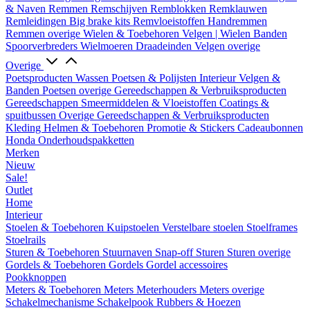
& Naven
Remmen
Remschijven
Remblokken
Remklauwen
Remleidingen
Big brake kits
Remvloeistoffen
Handremmen
Remmen overige
Wielen & Toebehoren
Velgen | Wielen
Banden
Spoorverbreders
Wielmoeren
Draadeinden
Velgen overige
Overige
Poetsproducten
Wassen
Poetsen & Polijsten
Interieur
Velgen &
Banden
Poetsen overige
Gereedschappen & Verbruiksproducten
Gereedschappen
Smeermiddelen & Vloeistoffen
Coatings &
spuitbussen
Overige Gereedschappen & Verbruiksproducten
Kleding
Helmen & Toebehoren
Promotie & Stickers
Cadeaubonnen
Honda Onderhoudspakketten
Merken
Nieuw
Sale!
Outlet
Home
Interieur
Stoelen & Toebehoren
Kuipstoelen
Verstelbare stoelen
Stoelframes
Stoelrails
Sturen & Toebehoren
Stuurnaven
Snap-off
Sturen
Sturen overige
Gordels & Toebehoren
Gordels
Gordel accessoires
Pookknoppen
Meters & Toebehoren
Meters
Meterhouders
Meters overige
Schakelmechanisme
Schakelpook
Rubbers & Hoezen