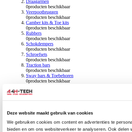
Draagarmen
0
producten beschikbaar
Veerpootbruggen
0
producten beschikbaar
Camber kits & Toe kits
0
producten beschikbaar
Rubbers
0
producten beschikbaar
Schokdempers
0
producten beschikbaar
Schroefsets
0
producten beschikbaar
Traction bars
0
producten beschikbaar
Sway bars & Toebehoren
0
producten beschikbaar
Kogels & Hoezen
0
producten beschikbaar
Wiellagers & Naven
0
producten beschikbaar
Wielen & Toebehoren
Deze website maakt gebruik van cookies
0
producten beschikbaar
We gebruiken cookies om content en advertenties te personal
Spoorverbreders
bieden en om ons websiteverkeer te analyseren. Ook delen 
0
producten beschikbaar