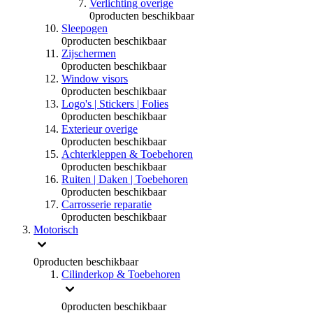
Verlichting overige
0
producten beschikbaar
Sleepogen
0
producten beschikbaar
Zijschermen
0
producten beschikbaar
Window visors
0
producten beschikbaar
Logo's | Stickers | Folies
0
producten beschikbaar
Exterieur overige
0
producten beschikbaar
Achterkleppen & Toebehoren
0
producten beschikbaar
Ruiten | Daken | Toebehoren
0
producten beschikbaar
Carrosserie reparatie
0
producten beschikbaar
Motorisch
0
producten beschikbaar
Cilinderkop & Toebehoren
0
producten beschikbaar