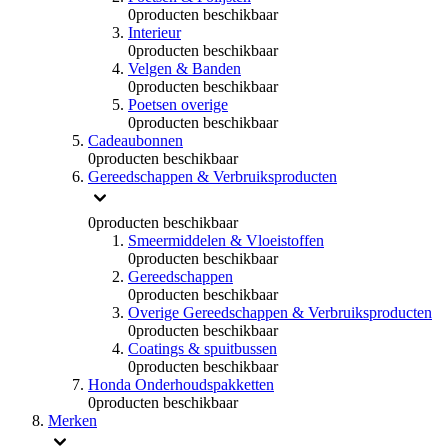
0
producten beschikbaar
Interieur
0
producten beschikbaar
Velgen & Banden
0
producten beschikbaar
Poetsen overige
0
producten beschikbaar
Cadeaubonnen
0
producten beschikbaar
Gereedschappen & Verbruiksproducten
0
producten beschikbaar
Smeermiddelen & Vloeistoffen
0
producten beschikbaar
Gereedschappen
0
producten beschikbaar
Overige Gereedschappen & Verbruiksproducten
0
producten beschikbaar
Coatings & spuitbussen
0
producten beschikbaar
Honda Onderhoudspakketten
0
producten beschikbaar
Merken