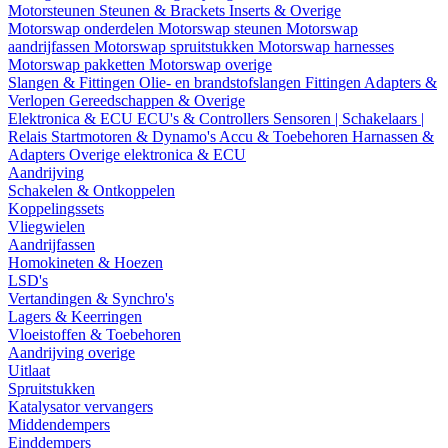
Motorsteunen
Steunen & Brackets
Inserts & Overige
Motorswap onderdelen
Motorswap steunen
Motorswap
aandrijfassen
Motorswap spruitstukken
Motorswap harnesses
Motorswap pakketten
Motorswap overige
Slangen & Fittingen
Olie- en brandstofslangen
Fittingen
Adapters &
Verlopen
Gereedschappen & Overige
Elektronica & ECU
ECU's & Controllers
Sensoren | Schakelaars |
Relais
Startmotoren & Dynamo's
Accu & Toebehoren
Harnassen &
Adapters
Overige elektronica & ECU
Aandrijving
Schakelen & Ontkoppelen
Koppelingssets
Vliegwielen
Aandrijfassen
Homokineten & Hoezen
LSD's
Vertandingen & Synchro's
Lagers & Keerringen
Vloeistoffen & Toebehoren
Aandrijving overige
Uitlaat
Spruitstukken
Katalysator vervangers
Middendempers
Einddempers