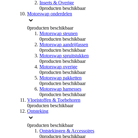
Inserts & Overige
0
producten beschikbaar
Motorswap onderdelen
0
producten beschikbaar
Motorswap steunen
0
producten beschikbaar
Motorswap aandrijfassen
0
producten beschikbaar
Motorswap spruitstukken
0
producten beschikbaar
Motorswap overige
0
producten beschikbaar
Motorswap pakketten
0
producten beschikbaar
Motorswap harnesses
0
producten beschikbaar
Vloeistoffen & Toebehoren
0
producten beschikbaar
Ontsteking
0
producten beschikbaar
Ontstekingen & Accessoires
0
producten beschikbaar