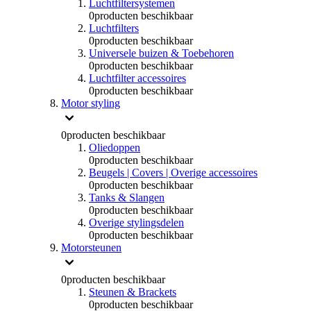
Luchtfiltersystemen
0
producten beschikbaar
Luchtfilters
0
producten beschikbaar
Universele buizen & Toebehoren
0
producten beschikbaar
Luchtfilter accessoires
0
producten beschikbaar
Motor styling
0
producten beschikbaar
Oliedoppen
0
producten beschikbaar
Beugels | Covers | Overige accessoires
0
producten beschikbaar
Tanks & Slangen
0
producten beschikbaar
Overige stylingsdelen
0
producten beschikbaar
Motorsteunen
0
producten beschikbaar
Steunen & Brackets
0
producten beschikbaar