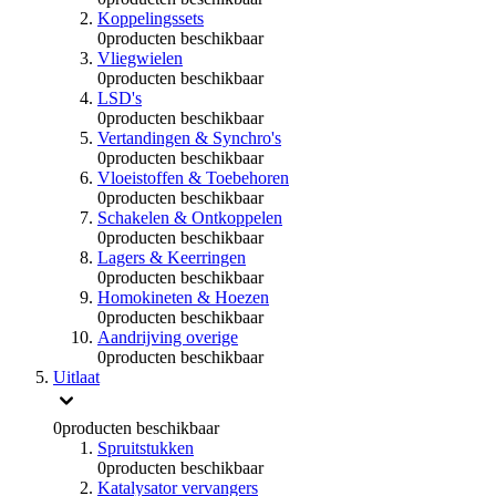
Koppelingssets
0
producten beschikbaar
Vliegwielen
0
producten beschikbaar
LSD's
0
producten beschikbaar
Vertandingen & Synchro's
0
producten beschikbaar
Vloeistoffen & Toebehoren
0
producten beschikbaar
Schakelen & Ontkoppelen
0
producten beschikbaar
Lagers & Keerringen
0
producten beschikbaar
Homokineten & Hoezen
0
producten beschikbaar
Aandrijving overige
0
producten beschikbaar
Uitlaat
0
producten beschikbaar
Spruitstukken
0
producten beschikbaar
Katalysator vervangers