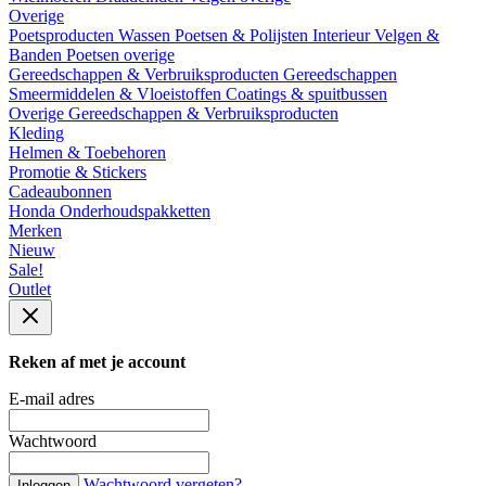
Overige
Poetsproducten
Wassen
Poetsen & Polijsten
Interieur
Velgen &
Banden
Poetsen overige
Gereedschappen & Verbruiksproducten
Gereedschappen
Smeermiddelen & Vloeistoffen
Coatings & spuitbussen
Overige Gereedschappen & Verbruiksproducten
Kleding
Helmen & Toebehoren
Promotie & Stickers
Cadeaubonnen
Honda Onderhoudspakketten
Merken
Nieuw
Sale!
Outlet
Reken af met je account
E-mail adres
Wachtwoord
Wachtwoord vergeten?
Inloggen