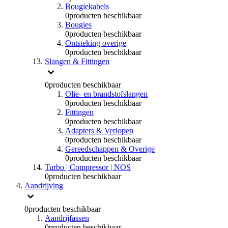
Bougiekabels
0
producten beschikbaar
Bougies
0
producten beschikbaar
Ontsteking overige
0
producten beschikbaar
Slangen & Fittingen
0
producten beschikbaar
Olie- en brandstofslangen
0
producten beschikbaar
Fittingen
0
producten beschikbaar
Adapters & Verlopen
0
producten beschikbaar
Gereedschappen & Overige
0
producten beschikbaar
Turbo | Compressor | NOS
0
producten beschikbaar
Aandrijving
0
producten beschikbaar
Aandrijfassen
0
producten beschikbaar