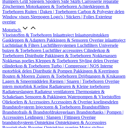
Bumpers
Grill
Spiegels
Spoilers
Side Skirts
Carrosserie reparatie
Zijschermen
Motorkappen & Toebehoren
Achterkleppen &
Toebehoren
Ruiten | Daken | Toebehoren
Carbon & Polyester delen
Window visors
Sleepogen
Logo's | Stickers | Folies
Exterieur
overige
Motorisch
Vloeistoffen & Toebehoren
Inlaattraject
Inlaatspruitstukken
Gaskleppen & Adapters
Pakkingen & Sensoren
Overige inlaattraject
Luchtinlaat & Filters
Luchtfiltersystemen
Luchtfilters
Universele
buizen & Toebehoren
Luchtfilter accessoires
Cilinderkop &
Toebehoren
Distributie
Pakkingen & Toebehoren
Nokkenassen
Nokkenas poelies
Kleppen & Toebehoren
Styling delen
Overige
cilinderkop & Toebehoren
Turbo | Compressor | NOS
Interne
motorblok delen
Distributie & Pompen
Pakkingen & Keerringen
Bouten & Moeren
Zuigers & Toebehoren
Drijfstangen & Krukassen
Lagers & Smeermiddelen
Riemen | Snaren | Toebehoren
Overige
intern motorblok
Koeling
Radiateuren & Kleine toebehoren
Radiateurslangen
Radiateur ventilatoren
Thermostaten &
Schakelaars
Sensoren & Pakkingen
Waterpompen & Vloeistoffen
Oliekoelers & Accessoires
Accessoires & Overige koelingsdelen
Brandstofsysteem
Injectoren & Toebehoren
Brandstoffilters
Brandstofrails & Brandstofdrukregelaars
Brandstoftanks | Pompen |
Accessoires
Leidingen | Slangen | Fittingen
Overige
brandstofsysteem
Ontsteking
Ontstekingen & Accessoires
Bougiekabels
Bougies
Ontsteking overige
Motor styling