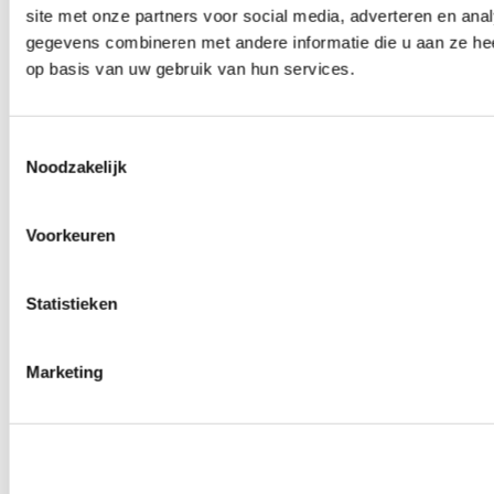
site met onze partners voor social media, adverteren en an
Wielmoeren
0
producten beschikbaar
gegevens combineren met andere informatie die u aan ze hee
Draadeinden
op basis van uw gebruik van hun services.
0
producten beschikbaar
Velgen overige
0
producten beschikbaar
Velgen | Wielen
Toestemmingsselectie
0
producten beschikbaar
Noodzakelijk
Banden
0
producten beschikbaar
Remmen
Voorkeuren
0
producten beschikbaar
Remschijven
Statistieken
0
producten beschikbaar
Remblokken
0
producten beschikbaar
Remklauwen
Marketing
0
producten beschikbaar
Remleidingen
0
producten beschikbaar
Big brake kits
0
producten beschikbaar
Remvloeistoffen