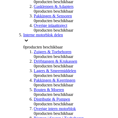
0
producten beschikbaar
Gaskleppen & Adapters
0
producten beschikbaar
Pakkingen & Sensoren
0
producten beschikbaar
Overige inlaattraject
0
producten beschikbaar
Interne motorblok delen
0
producten beschikbaar
Zuigers & Toebehoren
0
producten beschikbaar
Drijfstangen & Krukassen
0
producten beschikbaar
Lagers & Smeermiddelen
0
producten beschikbaar
Pakkingen & Keerringen
0
producten beschikbaar
Bouten & Moeren
0
producten beschikbaar
Distributie & Pompen
0
producten beschikbaar
Overige intern motorblok
0
producten beschikbaar