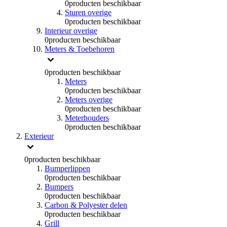
0
producten beschikbaar
Sturen overige
0
producten beschikbaar
Interieur overige
0
producten beschikbaar
Meters & Toebehoren
0
producten beschikbaar
Meters
0
producten beschikbaar
Meters overige
0
producten beschikbaar
Meterhouders
0
producten beschikbaar
Exterieur
0
producten beschikbaar
Bumperlippen
0
producten beschikbaar
Bumpers
0
producten beschikbaar
Carbon & Polyester delen
0
producten beschikbaar
Grill