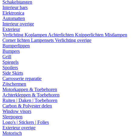
Schakelstangen
Interieur bars
Elektronica
Automatten
Interieur overige
Exterieur
Verlichting
Koplampen
Achterlichten
Knipperlichten
Mistlampen
Corner lichten
Lampensets
Verlichting overige
Bumperlippen
Bumpers
Grill
Spiegels
Spoilers
Side Skirts
Carrosserie reparatie
Zijschermen
Motorkappen & Toebehoren
Achterkleppen & Toebehoren
Ruiten | Daken | Toebehoren
Carbon & Polyester delen
Window visors
Sleepogen
Logo's | Stickers | Folies
Exterieur overige
Motorisch