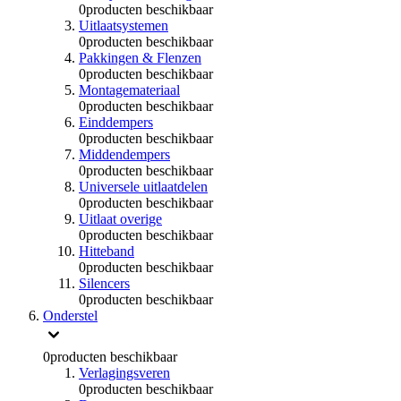
0
producten beschikbaar
Uitlaatsystemen
0
producten beschikbaar
Pakkingen & Flenzen
0
producten beschikbaar
Montagemateriaal
0
producten beschikbaar
Einddempers
0
producten beschikbaar
Middendempers
0
producten beschikbaar
Universele uitlaatdelen
0
producten beschikbaar
Uitlaat overige
0
producten beschikbaar
Hitteband
0
producten beschikbaar
Silencers
0
producten beschikbaar
Onderstel
0
producten beschikbaar
Verlagingsveren
0
producten beschikbaar