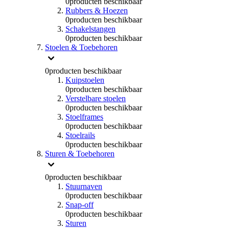
0
producten beschikbaar
Rubbers & Hoezen
0
producten beschikbaar
Schakelstangen
0
producten beschikbaar
Stoelen & Toebehoren
0
producten beschikbaar
Kuipstoelen
0
producten beschikbaar
Verstelbare stoelen
0
producten beschikbaar
Stoelframes
0
producten beschikbaar
Stoelrails
0
producten beschikbaar
Sturen & Toebehoren
0
producten beschikbaar
Stuurnaven
0
producten beschikbaar
Snap-off
0
producten beschikbaar
Sturen