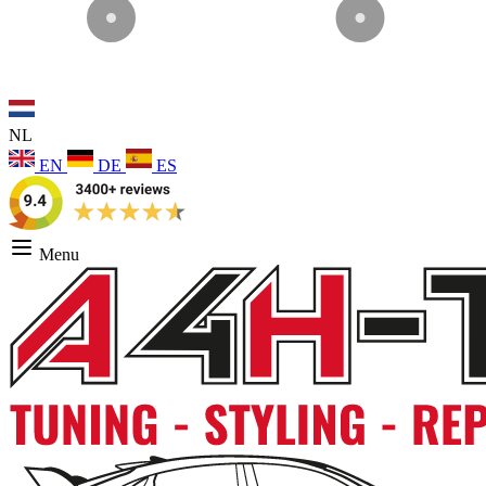
NL
EN
DE
ES
Menu