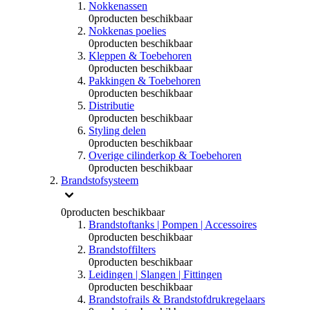
Nokkenassen
0
producten beschikbaar
Nokkenas poelies
0
producten beschikbaar
Kleppen & Toebehoren
0
producten beschikbaar
Pakkingen & Toebehoren
0
producten beschikbaar
Distributie
0
producten beschikbaar
Styling delen
0
producten beschikbaar
Overige cilinderkop & Toebehoren
0
producten beschikbaar
Brandstofsysteem
0
producten beschikbaar
Brandstoftanks | Pompen | Accessoires
0
producten beschikbaar
Brandstoffilters
0
producten beschikbaar
Leidingen | Slangen | Fittingen
0
producten beschikbaar
Brandstofrails & Brandstofdrukregelaars