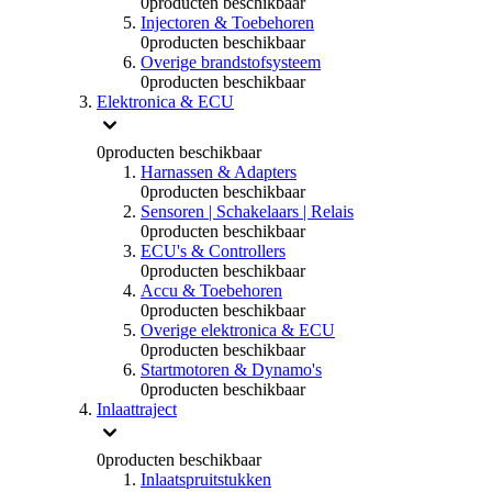
0
producten beschikbaar
Injectoren & Toebehoren
0
producten beschikbaar
Overige brandstofsysteem
0
producten beschikbaar
Elektronica & ECU
0
producten beschikbaar
Harnassen & Adapters
0
producten beschikbaar
Sensoren | Schakelaars | Relais
0
producten beschikbaar
ECU's & Controllers
0
producten beschikbaar
Accu & Toebehoren
0
producten beschikbaar
Overige elektronica & ECU
0
producten beschikbaar
Startmotoren & Dynamo's
0
producten beschikbaar
Inlaattraject
0
producten beschikbaar
Inlaatspruitstukken