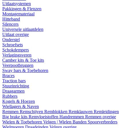
Uitlaatsystemen
Pakkingen & Flenzen
Montagemateriaal
Hitteband
Silencers
Universele uitlaatdelen
Uitlaat overige
Onderstel
Schroefsets
Schokdempers
Verlagingsveren
Camber kits & Toe kits
Veerpootbruggen
Sway bars & Toebehoren
Braces
Traction bars
Stuurinrichting
Draagarmen
Rubbers
Kogels & Hoezen
Wiellagers & Naven
Remmen
Remschijven
Remblokken
Remklauwen
Remleidingen
Big brake kits
Remvloeistoffen
Handremmen
Remmen overige
Wielen & Toebehoren
Velgen | Wielen
Banden
Spoorverbreders
Wielmoeren
Draadeinden
Velgen overige