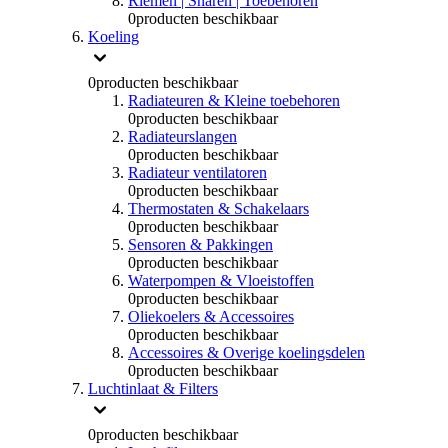
Riemen | Snaren | Toebehoren
0
producten beschikbaar
Koeling
0
producten beschikbaar
Radiateuren & Kleine toebehoren
0
producten beschikbaar
Radiateurslangen
0
producten beschikbaar
Radiateur ventilatoren
0
producten beschikbaar
Thermostaten & Schakelaars
0
producten beschikbaar
Sensoren & Pakkingen
0
producten beschikbaar
Waterpompen & Vloeistoffen
0
producten beschikbaar
Oliekoelers & Accessoires
0
producten beschikbaar
Accessoires & Overige koelingsdelen
0
producten beschikbaar
Luchtinlaat & Filters
0
producten beschikbaar