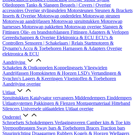
Oliedoppen
Tanks & Slangen
Beugels | Covers | Overige
accessoires
Overige stylingsdelen
Motorsteunen
Steunen & Brackets
Inserts & Overige
Motorswap onderdelen
Motorswap steunen
Motorswap aandrijfassen
Motorswap spruitstukken
Motorswap
harnesses
Motorswap pakketten
Motorswap overige
Slangen &
Fittingen
Olie- en brandstofslangen
Fittingen
Adapters & Verlopen
Gereedschappen & Overige
Elektronica & ECU
ECU's &
Controllers
Sensoren | Schakelaars | Relais
Startmotoren &
Dynamo's
Accu & Toebehoren
Harnassen & Adapters
Overige
elektronica & ECU
Aandrijving
Schakelen & Ontkoppelen
Koppelingssets
Vliegwielen
Aandrijfassen
Homokineten & Hoezen
LSD's
Vertandingen &
Synchro's
Lagers & Keerringen
Vloeistoffen & Toebehoren
Aandrijving overige
Uitlaat
Spruitstukken
Katalysator vervangers
Middendempers
Einddempers
Uitlaatsystemen
Pakkingen & Flenzen
Montagemateriaal
Hitteband
Silencers
Universele uitlaatdelen
Uitlaat overige
Onderstel
Schroefsets
Schokdempers
Verlagingsveren
Camber kits & Toe kits
Veerpootbruggen
Sway bars & Toebehoren
Braces
Traction bars
Stuurinrichting
Draagarmen
Rubbers
Kogels & Hoezen
Wiellagers