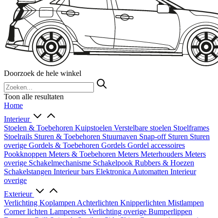
Doorzoek de hele winkel
Toon alle resultaten
Home
Interieur
Stoelen & Toebehoren
Kuipstoelen
Verstelbare stoelen
Stoelframes
Stoelrails
Sturen & Toebehoren
Stuurnaven
Snap-off
Sturen
Sturen
overige
Gordels & Toebehoren
Gordels
Gordel accessoires
Pookknoppen
Meters & Toebehoren
Meters
Meterhouders
Meters
overige
Schakelmechanisme
Schakelpook
Rubbers & Hoezen
Schakelstangen
Interieur bars
Elektronica
Automatten
Interieur
overige
Exterieur
Verlichting
Koplampen
Achterlichten
Knipperlichten
Mistlampen
Corner lichten
Lampensets
Verlichting overige
Bumperlippen