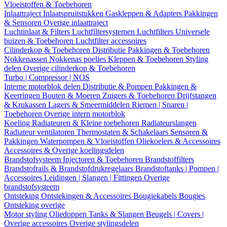
Vloeistoffen & Toebehoren
Inlaattraject
Inlaatspruitstukken
Gaskleppen & Adapters
Pakkingen
& Sensoren
Overige inlaattraject
Luchtinlaat & Filters
Luchtfiltersystemen
Luchtfilters
Universele
buizen & Toebehoren
Luchtfilter accessoires
Cilinderkop & Toebehoren
Distributie
Pakkingen & Toebehoren
Nokkenassen
Nokkenas poelies
Kleppen & Toebehoren
Styling
delen
Overige cilinderkop & Toebehoren
Turbo | Compressor | NOS
Interne motorblok delen
Distributie & Pompen
Pakkingen &
Keerringen
Bouten & Moeren
Zuigers & Toebehoren
Drijfstangen
& Krukassen
Lagers & Smeermiddelen
Riemen | Snaren |
Toebehoren
Overige intern motorblok
Koeling
Radiateuren & Kleine toebehoren
Radiateurslangen
Radiateur ventilatoren
Thermostaten & Schakelaars
Sensoren &
Pakkingen
Waterpompen & Vloeistoffen
Oliekoelers & Accessoires
Accessoires & Overige koelingsdelen
Brandstofsysteem
Injectoren & Toebehoren
Brandstoffilters
Brandstofrails & Brandstofdrukregelaars
Brandstoftanks | Pompen |
Accessoires
Leidingen | Slangen | Fittingen
Overige
brandstofsysteem
Ontsteking
Ontstekingen & Accessoires
Bougiekabels
Bougies
Ontsteking overige
Motor styling
Oliedoppen
Tanks & Slangen
Beugels | Covers |
Overige accessoires
Overige stylingsdelen