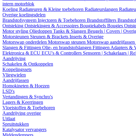
intern motorblok
Koeling
Radiateuren & Kleine toebehoren
Radiateurslangen
Radiateu
Overige koelingsdelen
Brandstofsysteem
Injectoren & Toebehoren
Brandstoffilters
Brandstof
Ontsteking
Ontstekingen & Accessoires
Bougiekabels
Bougies
Ontst
Motor styling
Oliedoppen
Tanks & Slangen
Beugels | Covers | Overi
Motorsteunen
Steunen & Brackets
Inserts & Overige
Motorswap onderdelen
Motorswap steunen
Motorswap aandrijfassen
Slangen & Fittingen
Olie- en brandstofslangen
Fittingen
Adapters & 
Elektronica & ECU
ECU's & Controllers
Sensoren | Schakelaars | Re
Aandrijving
Schakelen & Ontkoppelen
Koppelingssets
Vliegwielen
Aandrijfassen
Homokineten & Hoezen
LSD's
Vertandingen & Synchro's
Lagers & Keerringen
Vloeistoffen & Toebehoren
Aandrijving overige
Uitlaat
Spruitstukken
Katalysator vervangers
Middendempers