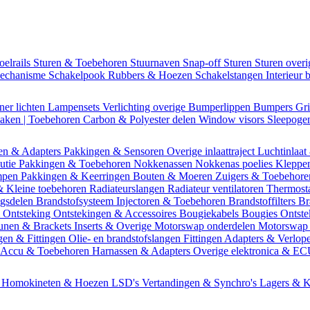
oelrails
Sturen & Toebehoren
Stuurnaven
Snap-off
Sturen
Sturen over
mechanisme
Schakelpook
Rubbers & Hoezen
Schakelstangen
Interieur 
ner lichten
Lampensets
Verlichting overige
Bumperlippen
Bumpers
Gri
Daken | Toebehoren
Carbon & Polyester delen
Window visors
Sleepog
en & Adapters
Pakkingen & Sensoren
Overige inlaattraject
Luchtinlaat
butie
Pakkingen & Toebehoren
Nokkenassen
Nokkenas poelies
Kleppe
ompen
Pakkingen & Keerringen
Bouten & Moeren
Zuigers & Toebehor
& Kleine toebehoren
Radiateurslangen
Radiateur ventilatoren
Thermost
ngsdelen
Brandstofsysteem
Injectoren & Toebehoren
Brandstoffilters
Br
m
Ontsteking
Ontstekingen & Accessoires
Bougiekabels
Bougies
Ontste
unen & Brackets
Inserts & Overige
Motorswap onderdelen
Motorswap
gen & Fittingen
Olie- en brandstofslangen
Fittingen
Adapters & Verlop
Accu & Toebehoren
Harnassen & Adapters
Overige elektronica & E
n
Homokineten & Hoezen
LSD's
Vertandingen & Synchro's
Lagers & K