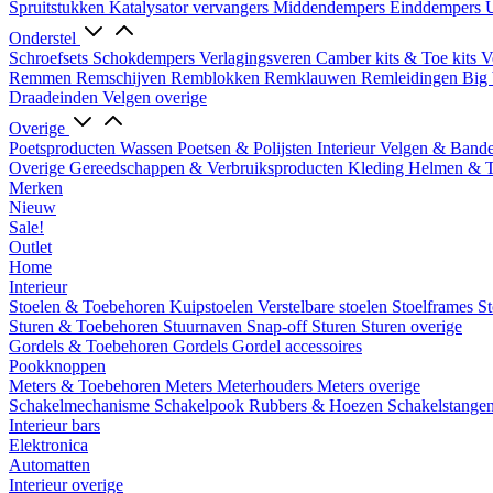
Spruitstukken
Katalysator vervangers
Middendempers
Einddempers
U
Onderstel
Schroefsets
Schokdempers
Verlagingsveren
Camber kits & Toe kits
V
Remmen
Remschijven
Remblokken
Remklauwen
Remleidingen
Big 
Draadeinden
Velgen overige
Overige
Poetsproducten
Wassen
Poetsen & Polijsten
Interieur
Velgen & Band
Overige Gereedschappen & Verbruiksproducten
Kleding
Helmen & 
Merken
Nieuw
Sale!
Outlet
Home
Interieur
Stoelen & Toebehoren
Kuipstoelen
Verstelbare stoelen
Stoelframes
St
Sturen & Toebehoren
Stuurnaven
Snap-off
Sturen
Sturen overige
Gordels & Toebehoren
Gordels
Gordel accessoires
Pookknoppen
Meters & Toebehoren
Meters
Meterhouders
Meters overige
Schakelmechanisme
Schakelpook
Rubbers & Hoezen
Schakelstange
Interieur bars
Elektronica
Automatten
Interieur overige