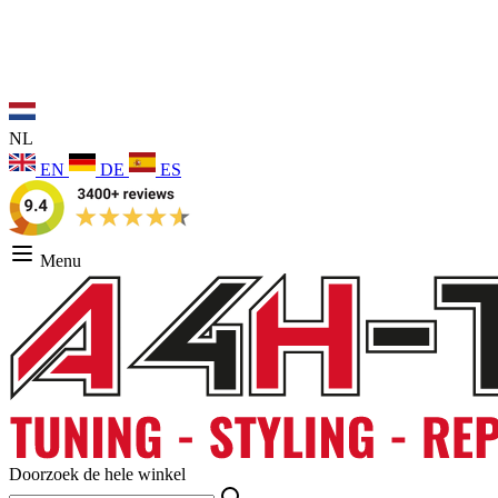
NL
EN
DE
ES
Menu
Doorzoek de hele winkel