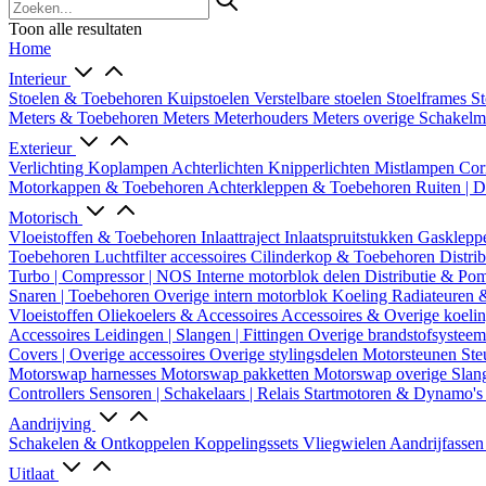
Toon alle resultaten
Home
Interieur
Stoelen & Toebehoren
Kuipstoelen
Verstelbare stoelen
Stoelframes
St
Meters & Toebehoren
Meters
Meterhouders
Meters overige
Schakel
Exterieur
Verlichting
Koplampen
Achterlichten
Knipperlichten
Mistlampen
Cor
Motorkappen & Toebehoren
Achterkleppen & Toebehoren
Ruiten | 
Motorisch
Vloeistoffen & Toebehoren
Inlaattraject
Inlaatspruitstukken
Gasklepp
Toebehoren
Luchtfilter accessoires
Cilinderkop & Toebehoren
Distri
Turbo | Compressor | NOS
Interne motorblok delen
Distributie & P
Snaren | Toebehoren
Overige intern motorblok
Koeling
Radiateuren 
Vloeistoffen
Oliekoelers & Accessoires
Accessoires & Overige koeli
Accessoires
Leidingen | Slangen | Fittingen
Overige brandstofsystee
Covers | Overige accessoires
Overige stylingsdelen
Motorsteunen
Ste
Motorswap harnesses
Motorswap pakketten
Motorswap overige
Slan
Controllers
Sensoren | Schakelaars | Relais
Startmotoren & Dynamo's
Aandrijving
Schakelen & Ontkoppelen
Koppelingssets
Vliegwielen
Aandrijfasse
Uitlaat