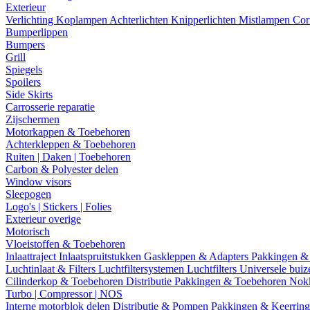
Exterieur
Verlichting
Koplampen
Achterlichten
Knipperlichten
Mistlampen
Cor
Bumperlippen
Bumpers
Grill
Spiegels
Spoilers
Side Skirts
Carrosserie reparatie
Zijschermen
Motorkappen & Toebehoren
Achterkleppen & Toebehoren
Ruiten | Daken | Toebehoren
Carbon & Polyester delen
Window visors
Sleepogen
Logo's | Stickers | Folies
Exterieur overige
Motorisch
Vloeistoffen & Toebehoren
Inlaattraject
Inlaatspruitstukken
Gaskleppen & Adapters
Pakkingen &
Luchtinlaat & Filters
Luchtfiltersystemen
Luchtfilters
Universele bui
Cilinderkop & Toebehoren
Distributie
Pakkingen & Toebehoren
Nok
Turbo | Compressor | NOS
Interne motorblok delen
Distributie & Pompen
Pakkingen & Keerrin