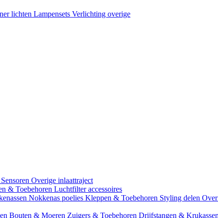
ner lichten
Lampensets
Verlichting overige
 Sensoren
Overige inlaattraject
zen & Toebehoren
Luchtfilter accessoires
kenassen
Nokkenas poelies
Kleppen & Toebehoren
Styling delen
Over
gen
Bouten & Moeren
Zuigers & Toebehoren
Drijfstangen & Krukasse