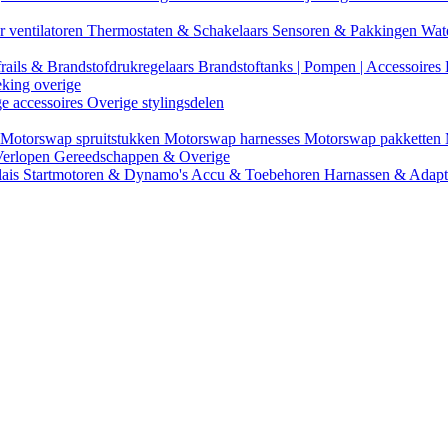
r ventilatoren
Thermostaten & Schakelaars
Sensoren & Pakkingen
Wat
rails & Brandstofdrukregelaars
Brandstoftanks | Pompen | Accessoires
eking overige
ge accessoires
Overige stylingsdelen
Motorswap spruitstukken
Motorswap harnesses
Motorswap pakketten
Verlopen
Gereedschappen & Overige
lais
Startmotoren & Dynamo's
Accu & Toebehoren
Harnassen & Adap