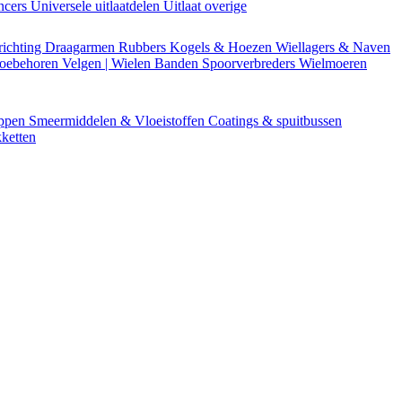
encers
Universele uitlaatdelen
Uitlaat overige
richting
Draagarmen
Rubbers
Kogels & Hoezen
Wiellagers & Naven
Toebehoren
Velgen | Wielen
Banden
Spoorverbreders
Wielmoeren
appen
Smeermiddelen & Vloeistoffen
Coatings & spuitbussen
ketten