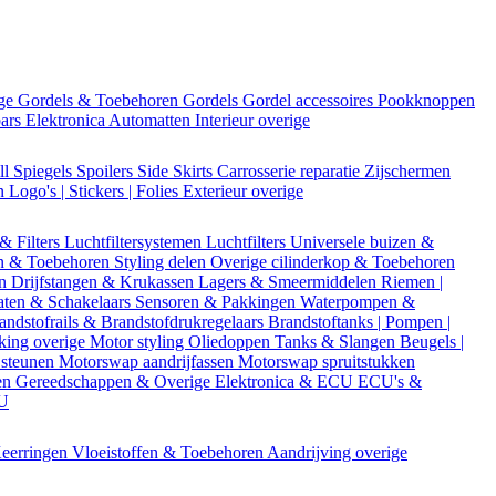
ige
Gordels & Toebehoren
Gordels
Gordel accessoires
Pookknoppen
bars
Elektronica
Automatten
Interieur overige
ll
Spiegels
Spoilers
Side Skirts
Carrosserie reparatie
Zijschermen
en
Logo's | Stickers | Folies
Exterieur overige
 & Filters
Luchtfiltersystemen
Luchtfilters
Universele buizen &
n & Toebehoren
Styling delen
Overige cilinderkop & Toebehoren
en
Drijfstangen & Krukassen
Lagers & Smeermiddelen
Riemen |
aten & Schakelaars
Sensoren & Pakkingen
Waterpompen &
andstofrails & Brandstofdrukregelaars
Brandstoftanks | Pompen |
king overige
Motor styling
Oliedoppen
Tanks & Slangen
Beugels |
 steunen
Motorswap aandrijfassen
Motorswap spruitstukken
en
Gereedschappen & Overige
Elektronica & ECU
ECU's &
CU
eerringen
Vloeistoffen & Toebehoren
Aandrijving overige