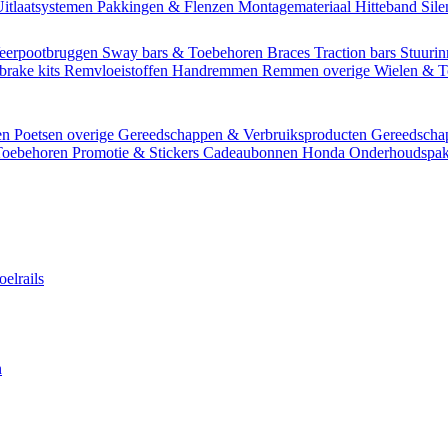
itlaatsystemen
Pakkingen & Flenzen
Montagemateriaal
Hitteband
Sil
eerpootbruggen
Sway bars & Toebehoren
Braces
Traction bars
Stuurin
brake kits
Remvloeistoffen
Handremmen
Remmen overige
Wielen & 
en
Poetsen overige
Gereedschappen & Verbruiksproducten
Gereedsch
Toebehoren
Promotie & Stickers
Cadeaubonnen
Honda Onderhoudspak
oelrails
n