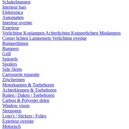
Schakelstangen
Interieur bars
Elektronica
Automatten
Interieur overige
Exterieur
Verlichting
Koplampen
Achterlichten
Knipperlichten
Mistlampen
Corner lichten
Lampensets
Verlichting overige
Bumperlippen
Bumpers
Grill
Spiegels
Spoilers
Side Skirts
Carrosserie reparatie
Zijschermen
Motorkappen & Toebehoren
Achterkleppen & Toebehoren
Ruiten | Daken | Toebehoren
Carbon & Polyester delen
Window visors
Sleepogen
Logo's | Stickers | Folies
Exterieur overige
Motorisch