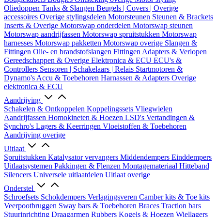
Oliedoppen
Tanks & Slangen
Beugels | Covers | Overige
accessoires
Overige stylingsdelen
Motorsteunen
Steunen & Brackets
Inserts & Overige
Motorswap onderdelen
Motorswap steunen
Motorswap aandrijfassen
Motorswap spruitstukken
Motorswap
harnesses
Motorswap pakketten
Motorswap overige
Slangen &
Fittingen
Olie- en brandstofslangen
Fittingen
Adapters & Verlopen
Gereedschappen & Overige
Elektronica & ECU
ECU's &
Controllers
Sensoren | Schakelaars | Relais
Startmotoren &
Dynamo's
Accu & Toebehoren
Harnassen & Adapters
Overige
elektronica & ECU
Aandrijving
Schakelen & Ontkoppelen
Koppelingssets
Vliegwielen
Aandrijfassen
Homokineten & Hoezen
LSD's
Vertandingen &
Synchro's
Lagers & Keerringen
Vloeistoffen & Toebehoren
Aandrijving overige
Uitlaat
Spruitstukken
Katalysator vervangers
Middendempers
Einddempers
Uitlaatsystemen
Pakkingen & Flenzen
Montagemateriaal
Hitteband
Silencers
Universele uitlaatdelen
Uitlaat overige
Onderstel
Schroefsets
Schokdempers
Verlagingsveren
Camber kits & Toe kits
Veerpootbruggen
Sway bars & Toebehoren
Braces
Traction bars
Stuurinrichting
Draagarmen
Rubbers
Kogels & Hoezen
Wiellagers