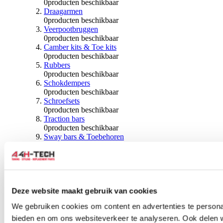
0
producten beschikbaar
Draagarmen
0
producten beschikbaar
Veerpootbruggen
0
producten beschikbaar
Camber kits & Toe kits
0
producten beschikbaar
Rubbers
0
producten beschikbaar
Schokdempers
0
producten beschikbaar
Schroefsets
0
producten beschikbaar
Traction bars
0
producten beschikbaar
Sway bars & Toebehoren
0
producten beschikbaar
Kogels & Hoezen
0
producten beschikbaar
Wiellagers & Naven
0
producten beschikbaar
Wielen & Toebehoren
Deze website maakt gebruik van cookies
We gebruiken cookies om content en advertenties te personal
0
producten beschikbaar
bieden en om ons websiteverkeer te analyseren. Ook delen 
Spoorverbreders