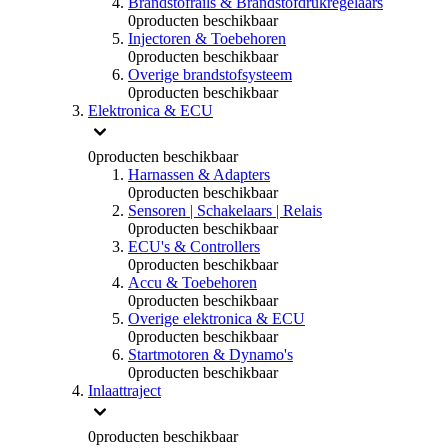
Brandstofrails & Brandstofdrukregelaars
0
producten beschikbaar
Injectoren & Toebehoren
0
producten beschikbaar
Overige brandstofsysteem
0
producten beschikbaar
Elektronica & ECU
0
producten beschikbaar
Harnassen & Adapters
0
producten beschikbaar
Sensoren | Schakelaars | Relais
0
producten beschikbaar
ECU's & Controllers
0
producten beschikbaar
Accu & Toebehoren
0
producten beschikbaar
Overige elektronica & ECU
0
producten beschikbaar
Startmotoren & Dynamo's
0
producten beschikbaar
Inlaattraject
0
producten beschikbaar