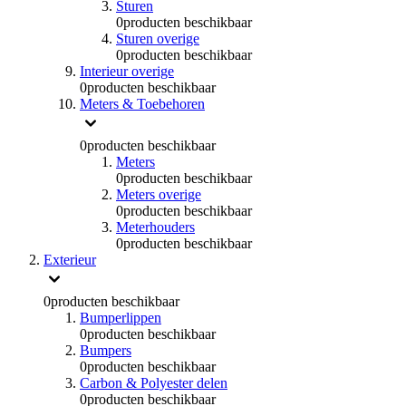
Sturen
0
producten beschikbaar
Sturen overige
0
producten beschikbaar
Interieur overige
0
producten beschikbaar
Meters & Toebehoren
0
producten beschikbaar
Meters
0
producten beschikbaar
Meters overige
0
producten beschikbaar
Meterhouders
0
producten beschikbaar
Exterieur
0
producten beschikbaar
Bumperlippen
0
producten beschikbaar
Bumpers
0
producten beschikbaar
Carbon & Polyester delen
0
producten beschikbaar