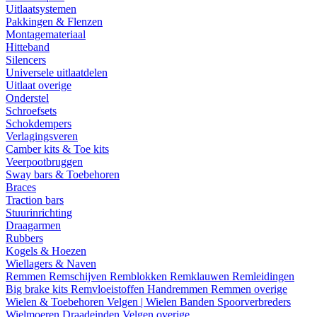
Uitlaatsystemen
Pakkingen & Flenzen
Montagemateriaal
Hitteband
Silencers
Universele uitlaatdelen
Uitlaat overige
Onderstel
Schroefsets
Schokdempers
Verlagingsveren
Camber kits & Toe kits
Veerpootbruggen
Sway bars & Toebehoren
Braces
Traction bars
Stuurinrichting
Draagarmen
Rubbers
Kogels & Hoezen
Wiellagers & Naven
Remmen
Remschijven
Remblokken
Remklauwen
Remleidingen
Big brake kits
Remvloeistoffen
Handremmen
Remmen overige
Wielen & Toebehoren
Velgen | Wielen
Banden
Spoorverbreders
Wielmoeren
Draadeinden
Velgen overige