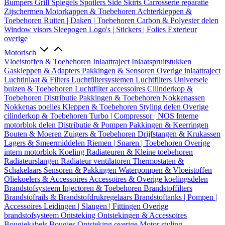
Bumpers
Grill
Spiegels
Spoilers
Side Skirts
Carrosserie reparatie
Zijschermen
Motorkappen & Toebehoren
Achterkleppen &
Toebehoren
Ruiten | Daken | Toebehoren
Carbon & Polyester delen
Window visors
Sleepogen
Logo's | Stickers | Folies
Exterieur
overige
Motorisch
Vloeistoffen & Toebehoren
Inlaattraject
Inlaatspruitstukken
Gaskleppen & Adapters
Pakkingen & Sensoren
Overige inlaattraject
Luchtinlaat & Filters
Luchtfiltersystemen
Luchtfilters
Universele
buizen & Toebehoren
Luchtfilter accessoires
Cilinderkop &
Toebehoren
Distributie
Pakkingen & Toebehoren
Nokkenassen
Nokkenas poelies
Kleppen & Toebehoren
Styling delen
Overige
cilinderkop & Toebehoren
Turbo | Compressor | NOS
Interne
motorblok delen
Distributie & Pompen
Pakkingen & Keerringen
Bouten & Moeren
Zuigers & Toebehoren
Drijfstangen & Krukassen
Lagers & Smeermiddelen
Riemen | Snaren | Toebehoren
Overige
intern motorblok
Koeling
Radiateuren & Kleine toebehoren
Radiateurslangen
Radiateur ventilatoren
Thermostaten &
Schakelaars
Sensoren & Pakkingen
Waterpompen & Vloeistoffen
Oliekoelers & Accessoires
Accessoires & Overige koelingsdelen
Brandstofsysteem
Injectoren & Toebehoren
Brandstoffilters
Brandstofrails & Brandstofdrukregelaars
Brandstoftanks | Pompen |
Accessoires
Leidingen | Slangen | Fittingen
Overige
brandstofsysteem
Ontsteking
Ontstekingen & Accessoires
Bougiekabels
Bougies
Ontsteking overige
Motor styling