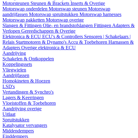
Motorsteunen
Steunen & Brackets
Inserts & Overige
Motorswap onderdelen
Motorswap steunen
Motorswap
aandrijfassen
Motorswap spruitstukken
Motorswap harnesses
Motorswap pakketten
Motorswap overige
Slangen & Fittingen
Olie- en brandstofslangen
Fittingen
Adapters &
Verlopen
Gereedschappen & Overige
Elektronica & ECU
ECU's & Controllers
Sensoren | Schakelaars |
Relais
Startmotoren & Dynamo's
Accu & Toebehoren
Harnassen &
Adapters
Overige elektronica & ECU
Aandrijving
Schakelen & Ontkoppelen
Koppelingssets
Vliegwielen
Aandrijfassen
Homokineten & Hoezen
LSD's
Vertandingen & Synchro's
Lagers & Keerringen
Vloeistoffen & Toebehoren
Aandrijving overige
Uitlaat
Spruitstukken
Katalysator vervangers
Middendempers
Einddempers