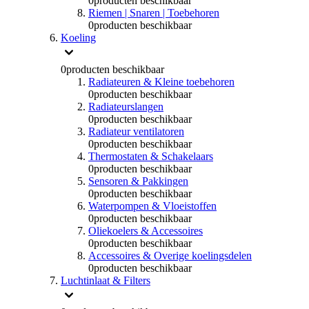
0
producten beschikbaar
Riemen | Snaren | Toebehoren
0
producten beschikbaar
Koeling
0
producten beschikbaar
Radiateuren & Kleine toebehoren
0
producten beschikbaar
Radiateurslangen
0
producten beschikbaar
Radiateur ventilatoren
0
producten beschikbaar
Thermostaten & Schakelaars
0
producten beschikbaar
Sensoren & Pakkingen
0
producten beschikbaar
Waterpompen & Vloeistoffen
0
producten beschikbaar
Oliekoelers & Accessoires
0
producten beschikbaar
Accessoires & Overige koelingsdelen
0
producten beschikbaar
Luchtinlaat & Filters