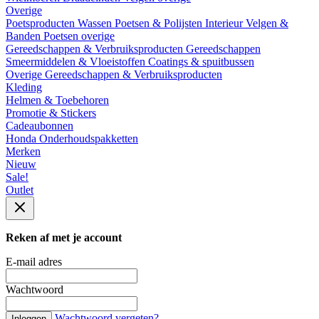
Overige
Poetsproducten
Wassen
Poetsen & Polijsten
Interieur
Velgen &
Banden
Poetsen overige
Gereedschappen & Verbruiksproducten
Gereedschappen
Smeermiddelen & Vloeistoffen
Coatings & spuitbussen
Overige Gereedschappen & Verbruiksproducten
Kleding
Helmen & Toebehoren
Promotie & Stickers
Cadeaubonnen
Honda Onderhoudspakketten
Merken
Nieuw
Sale!
Outlet
Reken af met je account
E-mail adres
Wachtwoord
Wachtwoord vergeten?
Inloggen