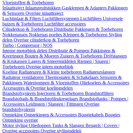
Vloeistoffen & Toebehoren
Inlaattraject
Inlaatspruitstukken
Gaskleppen & Adapters
Pakkingen
& Sensoren
Overige inlaattraject
Luchtinlaat & Filters
Luchtfiltersystemen
Luchtfilters
Universele
buizen & Toebehoren
Luchtfilter accessoires
Cilinderkop & Toebehoren
Distributie
Pakkingen & Toebehoren
Nokkenassen
Nokkenas poelies
Kleppen & Toebehoren
Styling
delen
Overige cilinderkop & Toebehoren
Turbo | Compressor | NOS
Interne motorblok delen
Distributie & Pompen
Pakkingen &
Keerringen
Bouten & Moeren
Zuigers & Toebehoren
Drijfstangen
& Krukassen
Lagers & Smeermiddelen
Riemen | Snaren |
Toebehoren
Overige intern motorblok
Koeling
Radiateuren & Kleine toebehoren
Radiateurslangen
Radiateur ventilatoren
Thermostaten & Schakelaars
Sensoren &
Pakkingen
Waterpompen & Vloeistoffen
Oliekoelers & Accessoires
Accessoires & Overige koelingsdelen
Brandstofsysteem
Injectoren & Toebehoren
Brandstoffilters
Brandstofrails & Brandstofdrukregelaars
Brandstoftanks | Pompen |
Accessoires
Leidingen | Slangen | Fittingen
Overige
brandstofsysteem
Ontsteking
Ontstekingen & Accessoires
Bougiekabels
Bougies
Ontsteking overige
Motor styling
Oliedoppen
Tanks & Slangen
Beugels | Covers |
Overige accessoires
Overige stylingsdelen