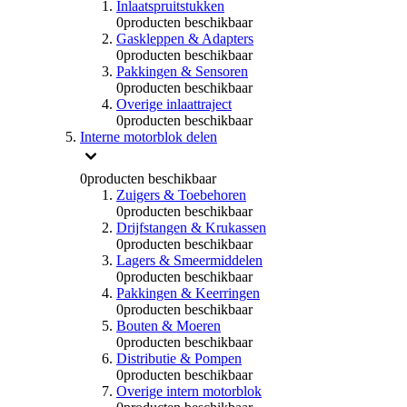
Inlaatspruitstukken
0
producten beschikbaar
Gaskleppen & Adapters
0
producten beschikbaar
Pakkingen & Sensoren
0
producten beschikbaar
Overige inlaattraject
0
producten beschikbaar
Interne motorblok delen
0
producten beschikbaar
Zuigers & Toebehoren
0
producten beschikbaar
Drijfstangen & Krukassen
0
producten beschikbaar
Lagers & Smeermiddelen
0
producten beschikbaar
Pakkingen & Keerringen
0
producten beschikbaar
Bouten & Moeren
0
producten beschikbaar
Distributie & Pompen
0
producten beschikbaar
Overige intern motorblok