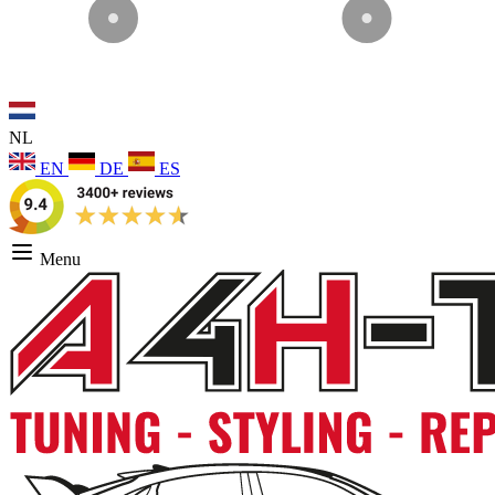
NL
EN
DE
ES
Menu