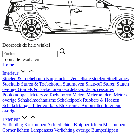
Doorzoek de hele winkel
Toon alle resultaten
Home
Interieur
Stoelen & Toebehoren
Kuipstoelen
Verstelbare stoelen
Stoelframes
Stoelrails
Sturen & Toebehoren
Stuurnaven
Snap-off
Sturen
Sturen
overige
Gordels & Toebehoren
Gordels
Gordel accessoires
Pookknoppen
Meters & Toebehoren
Meters
Meterhouders
Meters
overige
Schakelmechanisme
Schakelpook
Rubbers & Hoezen
Schakelstangen
Interieur bars
Elektronica
Automatten
Interieur
overige
Exterieur
Verlichting
Koplampen
Achterlichten
Knipperlichten
Mistlampen
Corner lichten
Lampensets
Verlichting overige
Bumperlippen