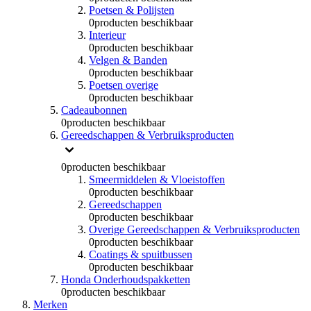
Poetsen & Polijsten
0
producten beschikbaar
Interieur
0
producten beschikbaar
Velgen & Banden
0
producten beschikbaar
Poetsen overige
0
producten beschikbaar
Cadeaubonnen
0
producten beschikbaar
Gereedschappen & Verbruiksproducten
0
producten beschikbaar
Smeermiddelen & Vloeistoffen
0
producten beschikbaar
Gereedschappen
0
producten beschikbaar
Overige Gereedschappen & Verbruiksproducten
0
producten beschikbaar
Coatings & spuitbussen
0
producten beschikbaar
Honda Onderhoudspakketten
0
producten beschikbaar
Merken