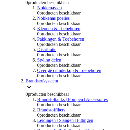
0
producten beschikbaar
Nokkenassen
0
producten beschikbaar
Nokkenas poelies
0
producten beschikbaar
Kleppen & Toebehoren
0
producten beschikbaar
Pakkingen & Toebehoren
0
producten beschikbaar
Distributie
0
producten beschikbaar
Styling delen
0
producten beschikbaar
Overige cilinderkop & Toebehoren
0
producten beschikbaar
Brandstofsysteem
0
producten beschikbaar
Brandstoftanks | Pompen | Accessoires
0
producten beschikbaar
Brandstoffilters
0
producten beschikbaar
Leidingen | Slangen | Fittingen
0
producten beschikbaar