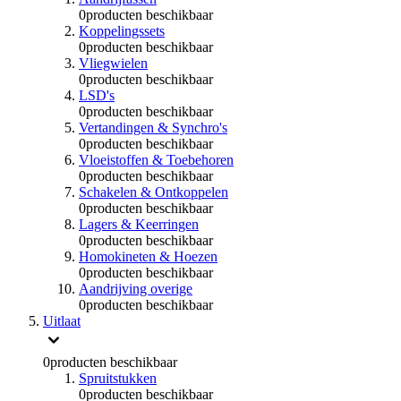
0
producten beschikbaar
Koppelingssets
0
producten beschikbaar
Vliegwielen
0
producten beschikbaar
LSD's
0
producten beschikbaar
Vertandingen & Synchro's
0
producten beschikbaar
Vloeistoffen & Toebehoren
0
producten beschikbaar
Schakelen & Ontkoppelen
0
producten beschikbaar
Lagers & Keerringen
0
producten beschikbaar
Homokineten & Hoezen
0
producten beschikbaar
Aandrijving overige
0
producten beschikbaar
Uitlaat
0
producten beschikbaar
Spruitstukken
0
producten beschikbaar