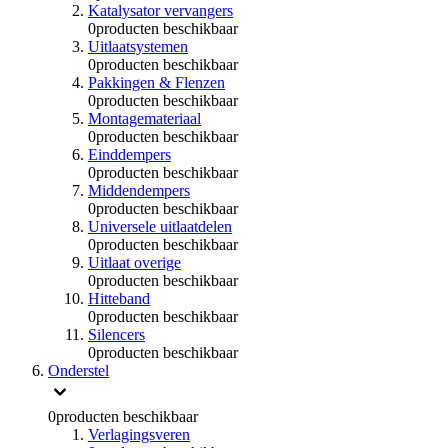
Katalysator vervangers
0
producten beschikbaar
Uitlaatsystemen
0
producten beschikbaar
Pakkingen & Flenzen
0
producten beschikbaar
Montagemateriaal
0
producten beschikbaar
Einddempers
0
producten beschikbaar
Middendempers
0
producten beschikbaar
Universele uitlaatdelen
0
producten beschikbaar
Uitlaat overige
0
producten beschikbaar
Hitteband
0
producten beschikbaar
Silencers
0
producten beschikbaar
Onderstel
0
producten beschikbaar
Verlagingsveren