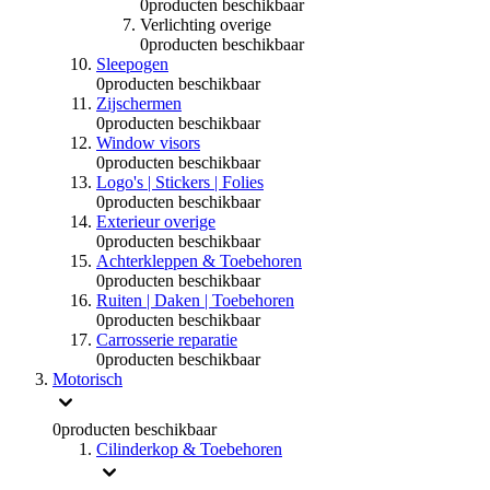
0
producten beschikbaar
Verlichting overige
0
producten beschikbaar
Sleepogen
0
producten beschikbaar
Zijschermen
0
producten beschikbaar
Window visors
0
producten beschikbaar
Logo's | Stickers | Folies
0
producten beschikbaar
Exterieur overige
0
producten beschikbaar
Achterkleppen & Toebehoren
0
producten beschikbaar
Ruiten | Daken | Toebehoren
0
producten beschikbaar
Carrosserie reparatie
0
producten beschikbaar
Motorisch
0
producten beschikbaar
Cilinderkop & Toebehoren