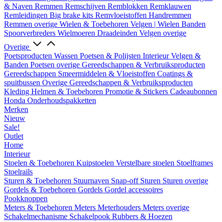
& Naven
Remmen
Remschijven
Remblokken
Remklauwen
Remleidingen
Big brake kits
Remvloeistoffen
Handremmen
Remmen overige
Wielen & Toebehoren
Velgen | Wielen
Banden
Spoorverbreders
Wielmoeren
Draadeinden
Velgen overige
Overige
Poetsproducten
Wassen
Poetsen & Polijsten
Interieur
Velgen &
Banden
Poetsen overige
Gereedschappen & Verbruiksproducten
Gereedschappen
Smeermiddelen & Vloeistoffen
Coatings &
spuitbussen
Overige Gereedschappen & Verbruiksproducten
Kleding
Helmen & Toebehoren
Promotie & Stickers
Cadeaubonnen
Honda Onderhoudspakketten
Merken
Nieuw
Sale!
Outlet
Home
Interieur
Stoelen & Toebehoren
Kuipstoelen
Verstelbare stoelen
Stoelframes
Stoelrails
Sturen & Toebehoren
Stuurnaven
Snap-off
Sturen
Sturen overige
Gordels & Toebehoren
Gordels
Gordel accessoires
Pookknoppen
Meters & Toebehoren
Meters
Meterhouders
Meters overige
Schakelmechanisme
Schakelpook
Rubbers & Hoezen