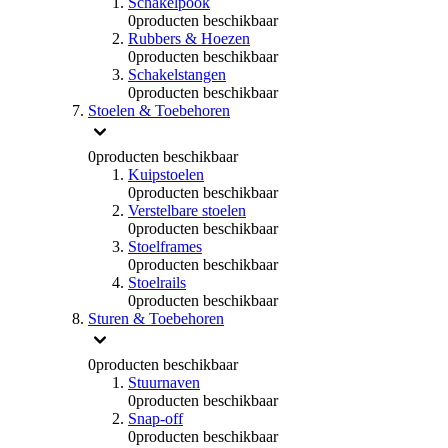
Schakelpook
0
producten beschikbaar
Rubbers & Hoezen
0
producten beschikbaar
Schakelstangen
0
producten beschikbaar
Stoelen & Toebehoren
0
producten beschikbaar
Kuipstoelen
0
producten beschikbaar
Verstelbare stoelen
0
producten beschikbaar
Stoelframes
0
producten beschikbaar
Stoelrails
0
producten beschikbaar
Sturen & Toebehoren
0
producten beschikbaar
Stuurnaven
0
producten beschikbaar
Snap-off
0
producten beschikbaar