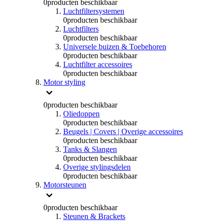
0
producten beschikbaar
Luchtfiltersystemen
0
producten beschikbaar
Luchtfilters
0
producten beschikbaar
Universele buizen & Toebehoren
0
producten beschikbaar
Luchtfilter accessoires
0
producten beschikbaar
Motor styling
0
producten beschikbaar
Oliedoppen
0
producten beschikbaar
Beugels | Covers | Overige accessoires
0
producten beschikbaar
Tanks & Slangen
0
producten beschikbaar
Overige stylingsdelen
0
producten beschikbaar
Motorsteunen
0
producten beschikbaar
Steunen & Brackets