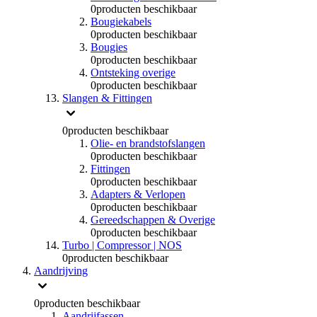
0
producten beschikbaar
Bougiekabels
0
producten beschikbaar
Bougies
0
producten beschikbaar
Ontsteking overige
0
producten beschikbaar
Slangen & Fittingen
0
producten beschikbaar
Olie- en brandstofslangen
0
producten beschikbaar
Fittingen
0
producten beschikbaar
Adapters & Verlopen
0
producten beschikbaar
Gereedschappen & Overige
0
producten beschikbaar
Turbo | Compressor | NOS
0
producten beschikbaar
Aandrijving
0
producten beschikbaar
Aandrijfassen