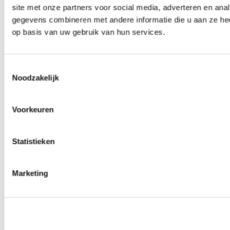
site met onze partners voor social media, adverteren en an
0
producten beschikbaar
Wielmoeren
gegevens combineren met andere informatie die u aan ze hee
0
producten beschikbaar
op basis van uw gebruik van hun services.
Draadeinden
0
producten beschikbaar
Velgen overige
0
producten beschikbaar
Toestemmingsselectie
Velgen | Wielen
Noodzakelijk
0
producten beschikbaar
Banden
0
producten beschikbaar
Voorkeuren
Remmen
0
producten beschikbaar
Statistieken
Remschijven
0
producten beschikbaar
Remblokken
0
producten beschikbaar
Marketing
Remklauwen
0
producten beschikbaar
Remleidingen
0
producten beschikbaar
Big brake kits
0
producten beschikbaar