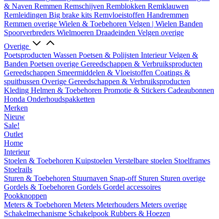
& Naven
Remmen
Remschijven
Remblokken
Remklauwen
Remleidingen
Big brake kits
Remvloeistoffen
Handremmen
Remmen overige
Wielen & Toebehoren
Velgen | Wielen
Banden
Spoorverbreders
Wielmoeren
Draadeinden
Velgen overige
Overige
Poetsproducten
Wassen
Poetsen & Polijsten
Interieur
Velgen &
Banden
Poetsen overige
Gereedschappen & Verbruiksproducten
Gereedschappen
Smeermiddelen & Vloeistoffen
Coatings &
spuitbussen
Overige Gereedschappen & Verbruiksproducten
Kleding
Helmen & Toebehoren
Promotie & Stickers
Cadeaubonnen
Honda Onderhoudspakketten
Merken
Nieuw
Sale!
Outlet
Home
Interieur
Stoelen & Toebehoren
Kuipstoelen
Verstelbare stoelen
Stoelframes
Stoelrails
Sturen & Toebehoren
Stuurnaven
Snap-off
Sturen
Sturen overige
Gordels & Toebehoren
Gordels
Gordel accessoires
Pookknoppen
Meters & Toebehoren
Meters
Meterhouders
Meters overige
Schakelmechanisme
Schakelpook
Rubbers & Hoezen