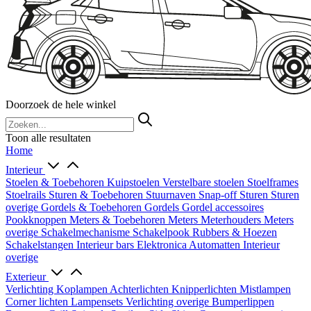
Doorzoek de hele winkel
Toon alle resultaten
Home
Interieur
Stoelen & Toebehoren
Kuipstoelen
Verstelbare stoelen
Stoelframes
Stoelrails
Sturen & Toebehoren
Stuurnaven
Snap-off
Sturen
Sturen
overige
Gordels & Toebehoren
Gordels
Gordel accessoires
Pookknoppen
Meters & Toebehoren
Meters
Meterhouders
Meters
overige
Schakelmechanisme
Schakelpook
Rubbers & Hoezen
Schakelstangen
Interieur bars
Elektronica
Automatten
Interieur
overige
Exterieur
Verlichting
Koplampen
Achterlichten
Knipperlichten
Mistlampen
Corner lichten
Lampensets
Verlichting overige
Bumperlippen