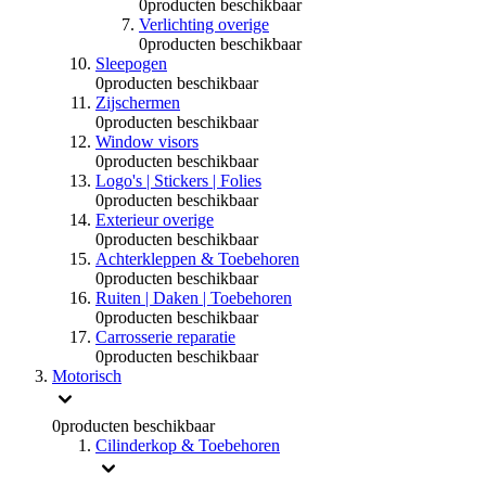
0
producten beschikbaar
Verlichting overige
0
producten beschikbaar
Sleepogen
0
producten beschikbaar
Zijschermen
0
producten beschikbaar
Window visors
0
producten beschikbaar
Logo's | Stickers | Folies
0
producten beschikbaar
Exterieur overige
0
producten beschikbaar
Achterkleppen & Toebehoren
0
producten beschikbaar
Ruiten | Daken | Toebehoren
0
producten beschikbaar
Carrosserie reparatie
0
producten beschikbaar
Motorisch
0
producten beschikbaar
Cilinderkop & Toebehoren