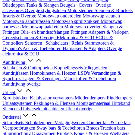
Oliedoppen
Tanks & Slangen
Beugels | Covers | Overige
accessoires
Overige stylingsdelen
Motorsteunen
Steunen & Brackets
Inserts & Overige
Motorswap onderdelen
Motorswap steunen
Motorswap aandrijfassen
Motorswap spruitstukken
Motorswap
harnesses
Motorswap pakketten
Motorswap overige
Slangen &
Fittingen
Olie- en brandstofslangen
Fittingen
Adapters & Verlopen
Gereedschappen & Overige
Elektronica & ECU
ECU's &
Controllers
Sensoren | Schakelaars | Relais
Startmotoren &
Dynamo's
Accu & Toebehoren
Harnassen & Adapters
Overige
elektronica & ECU
Aandrijving
Schakelen & Ontkoppelen
Koppelingssets
Vliegwielen
Aandrijfassen
Homokineten & Hoezen
LSD's
Vertandingen &
Synchro's
Lagers & Keerringen
Vloeistoffen & Toebehoren
Aandrijving overige
Uitlaat
Spruitstukken
Katalysator vervangers
Middendempers
Einddempers
Uitlaatsystemen
Pakkingen & Flenzen
Montagemateriaal
Hitteband
Silencers
Universele uitlaatdelen
Uitlaat overige
Onderstel
Schroefsets
Schokdempers
Verlagingsveren
Camber kits & Toe kits
Veerpootbruggen
Sway bars & Toebehoren
Braces
Traction bars
Stuurinrichting
Draagarmen
Rubbers
Kogels & Hoezen
Wiellagers