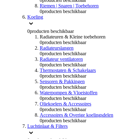
0
producten beschikbaar
Riemen | Snaren | Toebehoren
0
producten beschikbaar
Koeling
0
producten beschikbaar
Radiateuren & Kleine toebehoren
0
producten beschikbaar
Radiateurslangen
0
producten beschikbaar
Radiateur ventilatoren
0
producten beschikbaar
Thermostaten & Schakelaars
0
producten beschikbaar
Sensoren & Pakkingen
0
producten beschikbaar
Waterpompen & Vloeistoffen
0
producten beschikbaar
Oliekoelers & Accessoires
0
producten beschikbaar
Accessoires & Overige koelingsdelen
0
producten beschikbaar
Luchtinlaat & Filters