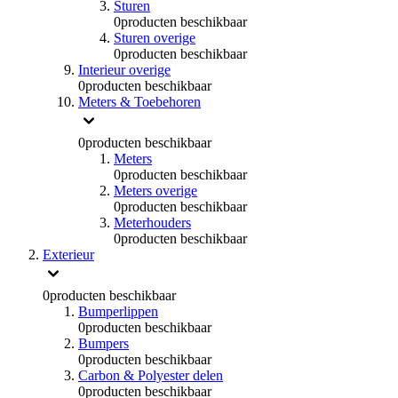
Sturen
0
producten beschikbaar
Sturen overige
0
producten beschikbaar
Interieur overige
0
producten beschikbaar
Meters & Toebehoren
0
producten beschikbaar
Meters
0
producten beschikbaar
Meters overige
0
producten beschikbaar
Meterhouders
0
producten beschikbaar
Exterieur
0
producten beschikbaar
Bumperlippen
0
producten beschikbaar
Bumpers
0
producten beschikbaar
Carbon & Polyester delen
0
producten beschikbaar