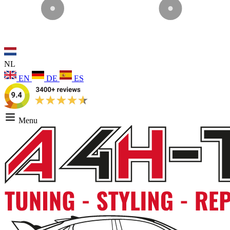
NL
EN
DE
ES
Menu