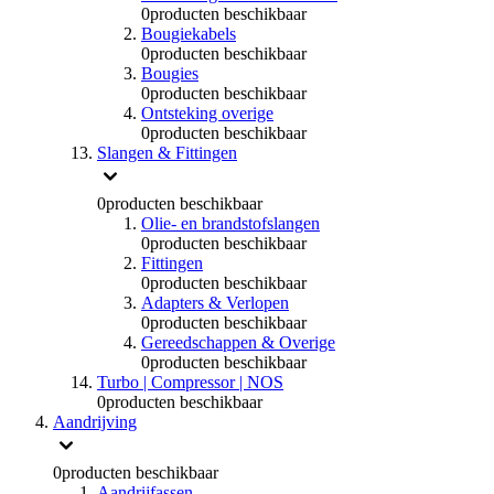
0
producten beschikbaar
Bougiekabels
0
producten beschikbaar
Bougies
0
producten beschikbaar
Ontsteking overige
0
producten beschikbaar
Slangen & Fittingen
0
producten beschikbaar
Olie- en brandstofslangen
0
producten beschikbaar
Fittingen
0
producten beschikbaar
Adapters & Verlopen
0
producten beschikbaar
Gereedschappen & Overige
0
producten beschikbaar
Turbo | Compressor | NOS
0
producten beschikbaar
Aandrijving
0
producten beschikbaar
Aandrijfassen