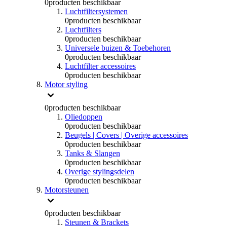
0
producten beschikbaar
Luchtfiltersystemen
0
producten beschikbaar
Luchtfilters
0
producten beschikbaar
Universele buizen & Toebehoren
0
producten beschikbaar
Luchtfilter accessoires
0
producten beschikbaar
Motor styling
0
producten beschikbaar
Oliedoppen
0
producten beschikbaar
Beugels | Covers | Overige accessoires
0
producten beschikbaar
Tanks & Slangen
0
producten beschikbaar
Overige stylingsdelen
0
producten beschikbaar
Motorsteunen
0
producten beschikbaar
Steunen & Brackets