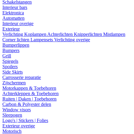
Schakelstangen
Interieur bars
Elektronica
Automatten
Interieur overige
Exterieur
Verlichting
Koplampen
Achterlichten
Knipperlichten
Mistlampen
Corner lichten
Lampensets
Verlichting overige
Bumperlippen
Bumpers
Grill
Spiegels
Spoilers
Side Skirts
Carrosserie reparatie
Zijschermen
Motorkappen & Toebehoren
Achterkleppen & Toebehoren
Ruiten | Daken | Toebehoren
Carbon & Polyester delen
Window visors
Sleepogen
Logo's | Stickers | Folies
Exterieur overige
Motorisch