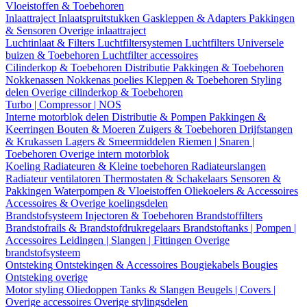
Vloeistoffen & Toebehoren
Inlaattraject
Inlaatspruitstukken
Gaskleppen & Adapters
Pakkingen
& Sensoren
Overige inlaattraject
Luchtinlaat & Filters
Luchtfiltersystemen
Luchtfilters
Universele
buizen & Toebehoren
Luchtfilter accessoires
Cilinderkop & Toebehoren
Distributie
Pakkingen & Toebehoren
Nokkenassen
Nokkenas poelies
Kleppen & Toebehoren
Styling
delen
Overige cilinderkop & Toebehoren
Turbo | Compressor | NOS
Interne motorblok delen
Distributie & Pompen
Pakkingen &
Keerringen
Bouten & Moeren
Zuigers & Toebehoren
Drijfstangen
& Krukassen
Lagers & Smeermiddelen
Riemen | Snaren |
Toebehoren
Overige intern motorblok
Koeling
Radiateuren & Kleine toebehoren
Radiateurslangen
Radiateur ventilatoren
Thermostaten & Schakelaars
Sensoren &
Pakkingen
Waterpompen & Vloeistoffen
Oliekoelers & Accessoires
Accessoires & Overige koelingsdelen
Brandstofsysteem
Injectoren & Toebehoren
Brandstoffilters
Brandstofrails & Brandstofdrukregelaars
Brandstoftanks | Pompen |
Accessoires
Leidingen | Slangen | Fittingen
Overige
brandstofsysteem
Ontsteking
Ontstekingen & Accessoires
Bougiekabels
Bougies
Ontsteking overige
Motor styling
Oliedoppen
Tanks & Slangen
Beugels | Covers |
Overige accessoires
Overige stylingsdelen