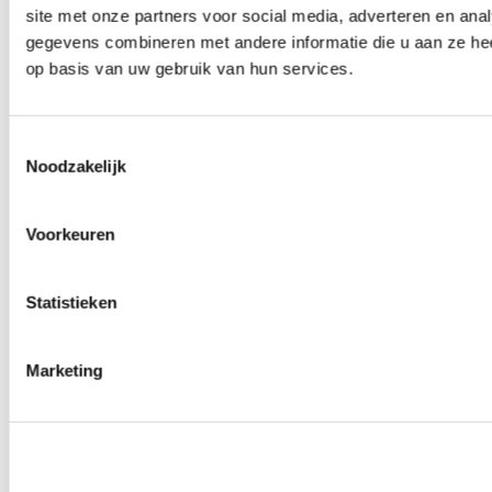
site met onze partners voor social media, adverteren en an
0
producten beschikbaar
Wielmoeren
gegevens combineren met andere informatie die u aan ze hee
0
producten beschikbaar
op basis van uw gebruik van hun services.
Draadeinden
0
producten beschikbaar
Velgen overige
0
producten beschikbaar
Toestemmingsselectie
Velgen | Wielen
Noodzakelijk
0
producten beschikbaar
Banden
0
producten beschikbaar
Voorkeuren
Remmen
0
producten beschikbaar
Statistieken
Remschijven
0
producten beschikbaar
Remblokken
0
producten beschikbaar
Marketing
Remklauwen
0
producten beschikbaar
Remleidingen
0
producten beschikbaar
Big brake kits
0
producten beschikbaar