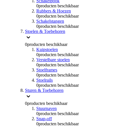
Schakelpook
0
producten beschikbaar
Rubbers & Hoezen
0
producten beschikbaar
Schakelstangen
0
producten beschikbaar
Stoelen & Toebehoren
0
producten beschikbaar
Kuipstoelen
0
producten beschikbaar
Verstelbare stoelen
0
producten beschikbaar
Stoelframes
0
producten beschikbaar
Stoelrails
0
producten beschikbaar
Sturen & Toebehoren
0
producten beschikbaar
Stuurnaven
0
producten beschikbaar
Snap-off
0
producten beschikbaar