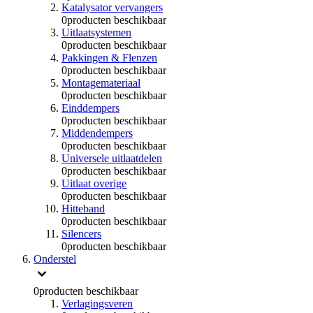
Katalysator vervangers
0
producten beschikbaar
Uitlaatsystemen
0
producten beschikbaar
Pakkingen & Flenzen
0
producten beschikbaar
Montagemateriaal
0
producten beschikbaar
Einddempers
0
producten beschikbaar
Middendempers
0
producten beschikbaar
Universele uitlaatdelen
0
producten beschikbaar
Uitlaat overige
0
producten beschikbaar
Hitteband
0
producten beschikbaar
Silencers
0
producten beschikbaar
Onderstel
0
producten beschikbaar
Verlagingsveren