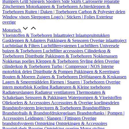
Bumpers
Grill
Spiegels
Spoilers
Side Skirts
Carrosserie reparatie
Zijschermen
Motorkappen & Toebehoren
Achterkleppen &
Toebehoren
Ruiten | Daken | Toebehoren
Carbon & Polyester delen
Window visors
Sleepogen
Logo's | Stickers | Folies
Exterieur
overige
Motorisch
Vloeistoffen & Toebehoren
Inlaattraject
Inlaatspruitstukken
Gaskleppen & Adapters
Pakkingen & Sensoren
Overige inlaattraject
Luchtinlaat & Filters
Luchtfiltersystemen
Luchtfilters
Universele
buizen & Toebehoren
Luchtfilter accessoires
Cilinderkop &
Toebehoren
Distributie
Pakkingen & Toebehoren
Nokkenassen
Nokkenas poelies
Kleppen & Toebehoren
Styling delen
Overige
cilinderkop & Toebehoren
Turbo | Compressor | NOS
Interne
motorblok delen
Distributie & Pompen
Pakkingen & Keerringen
Bouten & Moeren
Zuigers & Toebehoren
Drijfstangen & Krukassen
Lagers & Smeermiddelen
Riemen | Snaren | Toebehoren
Overige
intern motorblok
Koeling
Radiateuren & Kleine toebehoren
Radiateurslangen
Radiateur ventilatoren
Thermostaten &
Schakelaars
Sensoren & Pakkingen
Waterpompen & Vloeistoffen
Oliekoelers & Accessoires
Accessoires & Overige koelingsdelen
Brandstofsysteem
Injectoren & Toebehoren
Brandstoffilters
Brandstofrails & Brandstofdrukregelaars
Brandstoftanks | Pompen |
Accessoires
Leidingen | Slangen | Fittingen
Overige
brandstofsysteem
Ontsteking
Ontstekingen & Accessoires
Bougiekabels
Bougies
Ontsteking overige
Motor styling