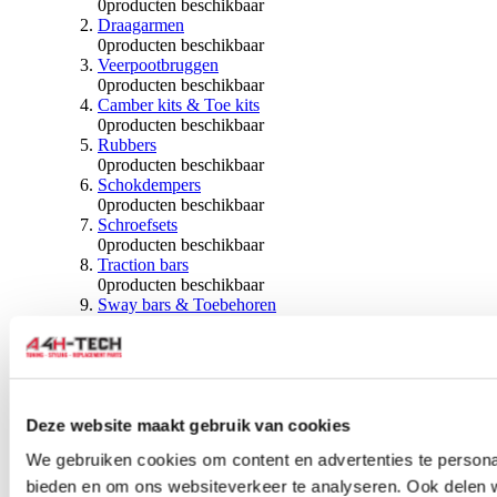
0
producten beschikbaar
Draagarmen
0
producten beschikbaar
Veerpootbruggen
0
producten beschikbaar
Camber kits & Toe kits
0
producten beschikbaar
Rubbers
0
producten beschikbaar
Schokdempers
0
producten beschikbaar
Schroefsets
0
producten beschikbaar
Traction bars
0
producten beschikbaar
Sway bars & Toebehoren
0
producten beschikbaar
Kogels & Hoezen
0
producten beschikbaar
Wiellagers & Naven
0
producten beschikbaar
Wielen & Toebehoren
Deze website maakt gebruik van cookies
We gebruiken cookies om content en advertenties te personal
0
producten beschikbaar
bieden en om ons websiteverkeer te analyseren. Ook delen 
Spoorverbreders