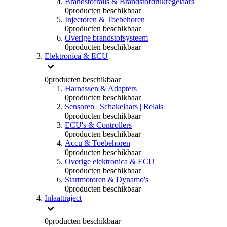
Brandstofrails & Brandstofdrukregelaars
0
producten beschikbaar
Injectoren & Toebehoren
0
producten beschikbaar
Overige brandstofsysteem
0
producten beschikbaar
Elektronica & ECU
0
producten beschikbaar
Harnassen & Adapters
0
producten beschikbaar
Sensoren | Schakelaars | Relais
0
producten beschikbaar
ECU's & Controllers
0
producten beschikbaar
Accu & Toebehoren
0
producten beschikbaar
Overige elektronica & ECU
0
producten beschikbaar
Startmotoren & Dynamo's
0
producten beschikbaar
Inlaattraject
0
producten beschikbaar