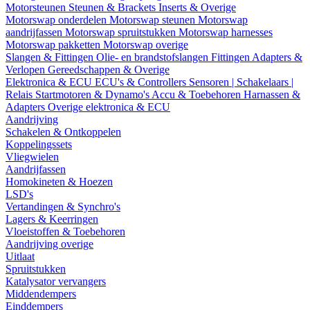
Motorsteunen
Steunen & Brackets
Inserts & Overige
Motorswap onderdelen
Motorswap steunen
Motorswap
aandrijfassen
Motorswap spruitstukken
Motorswap harnesses
Motorswap pakketten
Motorswap overige
Slangen & Fittingen
Olie- en brandstofslangen
Fittingen
Adapters &
Verlopen
Gereedschappen & Overige
Elektronica & ECU
ECU's & Controllers
Sensoren | Schakelaars |
Relais
Startmotoren & Dynamo's
Accu & Toebehoren
Harnassen &
Adapters
Overige elektronica & ECU
Aandrijving
Schakelen & Ontkoppelen
Koppelingssets
Vliegwielen
Aandrijfassen
Homokineten & Hoezen
LSD's
Vertandingen & Synchro's
Lagers & Keerringen
Vloeistoffen & Toebehoren
Aandrijving overige
Uitlaat
Spruitstukken
Katalysator vervangers
Middendempers
Einddempers