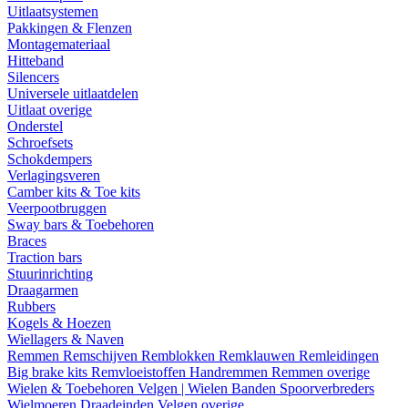
Uitlaatsystemen
Pakkingen & Flenzen
Montagemateriaal
Hitteband
Silencers
Universele uitlaatdelen
Uitlaat overige
Onderstel
Schroefsets
Schokdempers
Verlagingsveren
Camber kits & Toe kits
Veerpootbruggen
Sway bars & Toebehoren
Braces
Traction bars
Stuurinrichting
Draagarmen
Rubbers
Kogels & Hoezen
Wiellagers & Naven
Remmen
Remschijven
Remblokken
Remklauwen
Remleidingen
Big brake kits
Remvloeistoffen
Handremmen
Remmen overige
Wielen & Toebehoren
Velgen | Wielen
Banden
Spoorverbreders
Wielmoeren
Draadeinden
Velgen overige