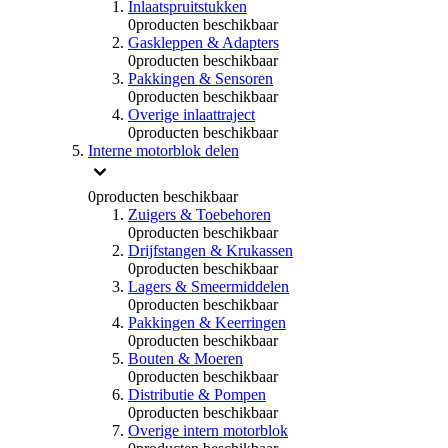
Inlaatspruitstukken
0
producten beschikbaar
Gaskleppen & Adapters
0
producten beschikbaar
Pakkingen & Sensoren
0
producten beschikbaar
Overige inlaattraject
0
producten beschikbaar
Interne motorblok delen
0
producten beschikbaar
Zuigers & Toebehoren
0
producten beschikbaar
Drijfstangen & Krukassen
0
producten beschikbaar
Lagers & Smeermiddelen
0
producten beschikbaar
Pakkingen & Keerringen
0
producten beschikbaar
Bouten & Moeren
0
producten beschikbaar
Distributie & Pompen
0
producten beschikbaar
Overige intern motorblok