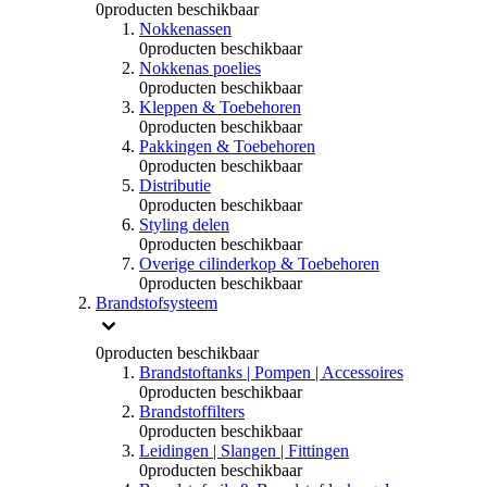
0
producten beschikbaar
Nokkenassen
0
producten beschikbaar
Nokkenas poelies
0
producten beschikbaar
Kleppen & Toebehoren
0
producten beschikbaar
Pakkingen & Toebehoren
0
producten beschikbaar
Distributie
0
producten beschikbaar
Styling delen
0
producten beschikbaar
Overige cilinderkop & Toebehoren
0
producten beschikbaar
Brandstofsysteem
0
producten beschikbaar
Brandstoftanks | Pompen | Accessoires
0
producten beschikbaar
Brandstoffilters
0
producten beschikbaar
Leidingen | Slangen | Fittingen
0
producten beschikbaar