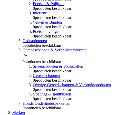
Poetsen & Polijsten
0
producten beschikbaar
Interieur
0
producten beschikbaar
Velgen & Banden
0
producten beschikbaar
Poetsen overige
0
producten beschikbaar
Cadeaubonnen
0
producten beschikbaar
Gereedschappen & Verbruiksproducten
0
producten beschikbaar
Smeermiddelen & Vloeistoffen
0
producten beschikbaar
Gereedschappen
0
producten beschikbaar
Overige Gereedschappen & Verbruiksproducten
0
producten beschikbaar
Coatings & spuitbussen
0
producten beschikbaar
Honda Onderhoudspakketten
0
producten beschikbaar
Merken