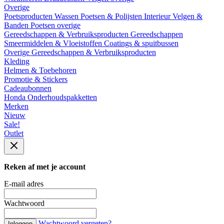
Overige
Poetsproducten
Wassen
Poetsen & Polijsten
Interieur
Velgen &
Banden
Poetsen overige
Gereedschappen & Verbruiksproducten
Gereedschappen
Smeermiddelen & Vloeistoffen
Coatings & spuitbussen
Overige Gereedschappen & Verbruiksproducten
Kleding
Helmen & Toebehoren
Promotie & Stickers
Cadeaubonnen
Honda Onderhoudspakketten
Merken
Nieuw
Sale!
Outlet
Reken af met je account
E-mail adres
Wachtwoord
Wachtwoord vergeten?
Inloggen