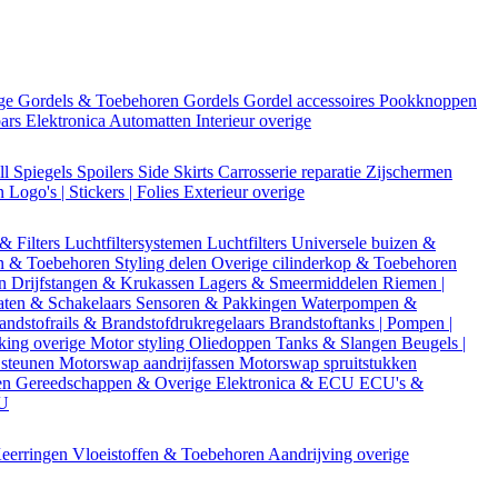
ige
Gordels & Toebehoren
Gordels
Gordel accessoires
Pookknoppen
bars
Elektronica
Automatten
Interieur overige
ll
Spiegels
Spoilers
Side Skirts
Carrosserie reparatie
Zijschermen
en
Logo's | Stickers | Folies
Exterieur overige
 & Filters
Luchtfiltersystemen
Luchtfilters
Universele buizen &
n & Toebehoren
Styling delen
Overige cilinderkop & Toebehoren
en
Drijfstangen & Krukassen
Lagers & Smeermiddelen
Riemen |
aten & Schakelaars
Sensoren & Pakkingen
Waterpompen &
andstofrails & Brandstofdrukregelaars
Brandstoftanks | Pompen |
king overige
Motor styling
Oliedoppen
Tanks & Slangen
Beugels |
 steunen
Motorswap aandrijfassen
Motorswap spruitstukken
en
Gereedschappen & Overige
Elektronica & ECU
ECU's &
CU
eerringen
Vloeistoffen & Toebehoren
Aandrijving overige