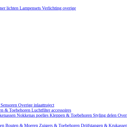
ner lichten
Lampensets
Verlichting overige
 Sensoren
Overige inlaattraject
zen & Toebehoren
Luchtfilter accessoires
kenassen
Nokkenas poelies
Kleppen & Toebehoren
Styling delen
Over
gen
Bouten & Moeren
Zuigers & Toebehoren
Drijfstangen & Krukasse