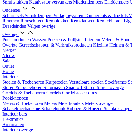
Spruitstukken
Katalysator vervangers
Middendempers
Einddempers
U
Onderstel
Schroefsets
Schokdempers
Verlagingsveren
Camber kits & Toe kits
V
Remmen
Remschijven
Remblokken
Remklauwen
Remleidingen
Big 
Draadeinden
Velgen overige
Overige
Poetsproducten
Wassen
Poetsen & Polijsten
Interieur
Velgen & Band
Overige Gereedschappen & Verbruiksproducten
Kleding
Helmen & 
Merken
Nieuw
Sale!
Outlet
Home
Interieur
Stoelen & Toebehoren
Kuipstoelen
Verstelbare stoelen
Stoelframes
St
Sturen & Toebehoren
Stuurnaven
Snap-off
Sturen
Sturen overige
Gordels & Toebehoren
Gordels
Gordel accessoires
Pookknoppen
Meters & Toebehoren
Meters
Meterhouders
Meters overige
Schakelmechanisme
Schakelpook
Rubbers & Hoezen
Schakelstange
Interieur bars
Elektronica
Automatten
Interieur overige