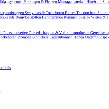
itlaatsystemen
Pakkingen & Flenzen
Montagemateriaal
Hitteband
Sil
eerpootbruggen
Sway bars & Toebehoren
Braces
Traction bars
Stuurin
brake kits
Remvloeistoffen
Handremmen
Remmen overige
Wielen & 
en
Poetsen overige
Gereedschappen & Verbruiksproducten
Gereedsch
Toebehoren
Promotie & Stickers
Cadeaubonnen
Honda Onderhoudspak
oelrails
n