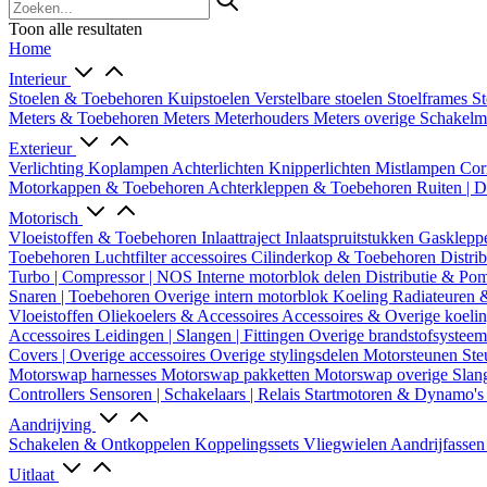
Toon alle resultaten
Home
Interieur
Stoelen & Toebehoren
Kuipstoelen
Verstelbare stoelen
Stoelframes
St
Meters & Toebehoren
Meters
Meterhouders
Meters overige
Schakel
Exterieur
Verlichting
Koplampen
Achterlichten
Knipperlichten
Mistlampen
Cor
Motorkappen & Toebehoren
Achterkleppen & Toebehoren
Ruiten | 
Motorisch
Vloeistoffen & Toebehoren
Inlaattraject
Inlaatspruitstukken
Gasklepp
Toebehoren
Luchtfilter accessoires
Cilinderkop & Toebehoren
Distri
Turbo | Compressor | NOS
Interne motorblok delen
Distributie & P
Snaren | Toebehoren
Overige intern motorblok
Koeling
Radiateuren 
Vloeistoffen
Oliekoelers & Accessoires
Accessoires & Overige koeli
Accessoires
Leidingen | Slangen | Fittingen
Overige brandstofsystee
Covers | Overige accessoires
Overige stylingsdelen
Motorsteunen
Ste
Motorswap harnesses
Motorswap pakketten
Motorswap overige
Slan
Controllers
Sensoren | Schakelaars | Relais
Startmotoren & Dynamo's
Aandrijving
Schakelen & Ontkoppelen
Koppelingssets
Vliegwielen
Aandrijfasse
Uitlaat