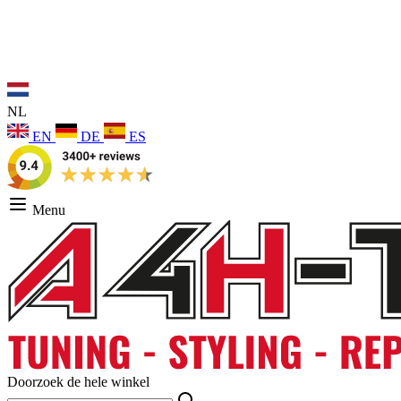
NL
EN
DE
ES
Menu
Doorzoek de hele winkel