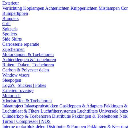
Exterieur
Verlichting
Koplampen
Achterlichten
Knipperlichten
Mistlampen
Cor
Bumperlippen
Bumpers
Grill
Spiegels
Spoilers
Side Skirts
Carrosserie reparatie
Zijschermen
Motorkappen & Toebehoren
Achterkleppen & Toebehoren
Ruiten | Daken | Toebehoren
Carbon & Polyester delen
Window visors
Sleepogen
Logo's | Stickers | Folies
Exterieur overige
Motorisch
Vloeistoffen & Toebehoren
Inlaattraject
Inlaatspruitstukken
Gaskleppen & Adapters
Pakkingen &
Luchtinlaat & Filters
Luchtfiltersystemen
Luchtfilters
Universele bui
Cilinderkop & Toebehoren
Distributie
Pakkingen & Toebehoren
Nok
Turbo | Compressor | NOS
Interne motorblok delen
Distributie & Pompen
Pakkingen & Keerrin