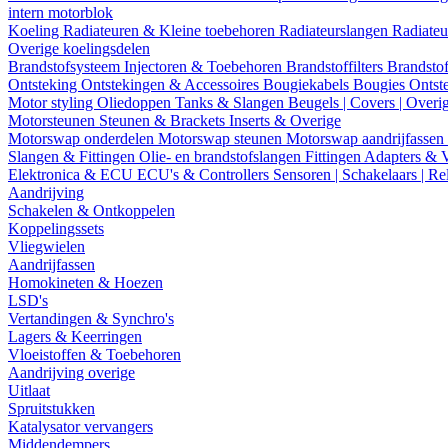
intern motorblok
Koeling
Radiateuren & Kleine toebehoren
Radiateurslangen
Radiateu
Overige koelingsdelen
Brandstofsysteem
Injectoren & Toebehoren
Brandstoffilters
Brandstof
Ontsteking
Ontstekingen & Accessoires
Bougiekabels
Bougies
Ontst
Motor styling
Oliedoppen
Tanks & Slangen
Beugels | Covers | Overi
Motorsteunen
Steunen & Brackets
Inserts & Overige
Motorswap onderdelen
Motorswap steunen
Motorswap aandrijfassen
Slangen & Fittingen
Olie- en brandstofslangen
Fittingen
Adapters & 
Elektronica & ECU
ECU's & Controllers
Sensoren | Schakelaars | Re
Aandrijving
Schakelen & Ontkoppelen
Koppelingssets
Vliegwielen
Aandrijfassen
Homokineten & Hoezen
LSD's
Vertandingen & Synchro's
Lagers & Keerringen
Vloeistoffen & Toebehoren
Aandrijving overige
Uitlaat
Spruitstukken
Katalysator vervangers
Middendempers