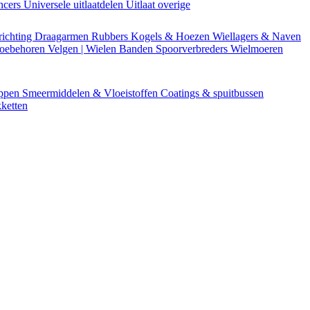
encers
Universele uitlaatdelen
Uitlaat overige
richting
Draagarmen
Rubbers
Kogels & Hoezen
Wiellagers & Naven
Toebehoren
Velgen | Wielen
Banden
Spoorverbreders
Wielmoeren
appen
Smeermiddelen & Vloeistoffen
Coatings & spuitbussen
ketten