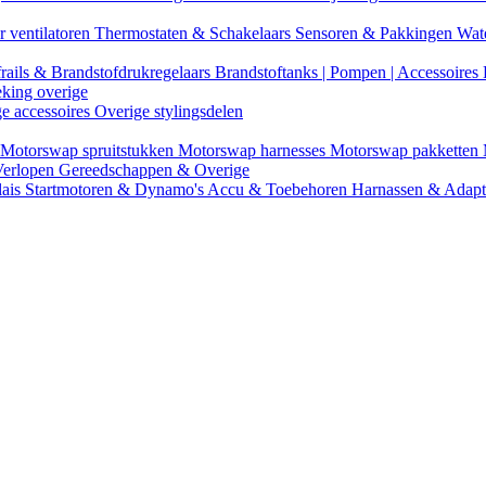
r ventilatoren
Thermostaten & Schakelaars
Sensoren & Pakkingen
Wat
rails & Brandstofdrukregelaars
Brandstoftanks | Pompen | Accessoires
eking overige
ge accessoires
Overige stylingsdelen
Motorswap spruitstukken
Motorswap harnesses
Motorswap pakketten
Verlopen
Gereedschappen & Overige
lais
Startmotoren & Dynamo's
Accu & Toebehoren
Harnassen & Adap