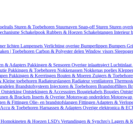
oelrails
Sturen & Toebehoren
Stuurnaven
Snap-off
Sturen
Sturen over
mechanisme
Schakelpook
Rubbers & Hoezen
Schakelstangen
Interieur 
ner lichten
Lampensets
Verlichting overige
Bumperlippen
Bumpers
Gri
Daken | Toebehoren
Carbon & Polyester delen
Window visors
Sleepog
en & Adapters
Pakkingen & Sensoren
Overige inlaattraject
Luchtinlaat
butie
Pakkingen & Toebehoren
Nokkenassen
Nokkenas poelies
Kleppe
ompen
Pakkingen & Keerringen
Bouten & Moeren
Zuigers & Toebehor
& Kleine toebehoren
Radiateurslangen
Radiateur ventilatoren
Thermost
ngsdelen
Brandstofsysteem
Injectoren & Toebehoren
Brandstoffilters
Br
m
Ontsteking
Ontstekingen & Accessoires
Bougiekabels
Bougies
Ontste
unen & Brackets
Inserts & Overige
Motorswap onderdelen
Motorswap
gen & Fittingen
Olie- en brandstofslangen
Fittingen
Adapters & Verlop
Accu & Toebehoren
Harnassen & Adapters
Overige elektronica & E
n
Homokineten & Hoezen
LSD's
Vertandingen & Synchro's
Lagers & K