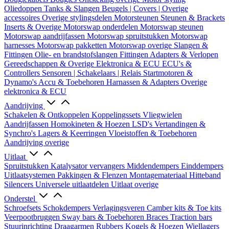
Oliedoppen
Tanks & Slangen
Beugels | Covers | Overige
accessoires
Overige stylingsdelen
Motorsteunen
Steunen & Brackets
Inserts & Overige
Motorswap onderdelen
Motorswap steunen
Motorswap aandrijfassen
Motorswap spruitstukken
Motorswap
harnesses
Motorswap pakketten
Motorswap overige
Slangen &
Fittingen
Olie- en brandstofslangen
Fittingen
Adapters & Verlopen
Gereedschappen & Overige
Elektronica & ECU
ECU's &
Controllers
Sensoren | Schakelaars | Relais
Startmotoren &
Dynamo's
Accu & Toebehoren
Harnassen & Adapters
Overige
elektronica & ECU
Aandrijving
Schakelen & Ontkoppelen
Koppelingssets
Vliegwielen
Aandrijfassen
Homokineten & Hoezen
LSD's
Vertandingen &
Synchro's
Lagers & Keerringen
Vloeistoffen & Toebehoren
Aandrijving overige
Uitlaat
Spruitstukken
Katalysator vervangers
Middendempers
Einddempers
Uitlaatsystemen
Pakkingen & Flenzen
Montagemateriaal
Hitteband
Silencers
Universele uitlaatdelen
Uitlaat overige
Onderstel
Schroefsets
Schokdempers
Verlagingsveren
Camber kits & Toe kits
Veerpootbruggen
Sway bars & Toebehoren
Braces
Traction bars
Stuurinrichting
Draagarmen
Rubbers
Kogels & Hoezen
Wiellagers