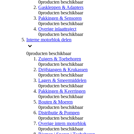
0
producten beschikbaar
Gaskleppen & Adapters
0
producten beschikbaar
Pakkingen & Sensoren
0
producten beschikbaar
Overige inlaattraject
0
producten beschikbaar
Interne motorblok delen
0
producten beschikbaar
Zuigers & Toebehoren
0
producten beschikbaar
Drijfstangen & Krukassen
0
producten beschikbaar
Lagers & Smeermiddelen
0
producten beschikbaar
Pakkingen & Keerringen
0
producten beschikbaar
Bouten & Moeren
0
producten beschikbaar
Distributie & Pompen
0
producten beschikbaar
Overige intern motorblok
0
producten beschikbaar