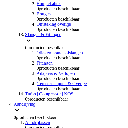
Bougiekabels
0
producten beschikbaar
Bougies
0
producten beschikbaar
Ontsteking overige
0
producten beschikbaar
Slangen & Fittingen
0
producten beschikbaar
Olie- en brandstofslangen
0
producten beschikbaar
Fittingen
0
producten beschikbaar
Adapters & Verlopen
0
producten beschikbaar
Gereedschappen & Overige
0
producten beschikbaar
Turbo | Compressor | NOS
0
producten beschikbaar
Aandrijving
0
producten beschikbaar
Aandrijfassen
0
producten beschikbaar