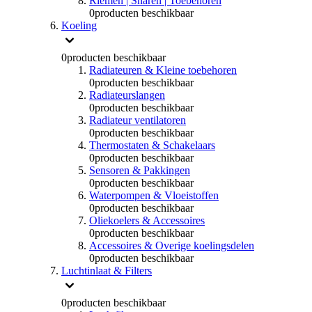
Riemen | Snaren | Toebehoren
0
producten beschikbaar
Koeling
0
producten beschikbaar
Radiateuren & Kleine toebehoren
0
producten beschikbaar
Radiateurslangen
0
producten beschikbaar
Radiateur ventilatoren
0
producten beschikbaar
Thermostaten & Schakelaars
0
producten beschikbaar
Sensoren & Pakkingen
0
producten beschikbaar
Waterpompen & Vloeistoffen
0
producten beschikbaar
Oliekoelers & Accessoires
0
producten beschikbaar
Accessoires & Overige koelingsdelen
0
producten beschikbaar
Luchtinlaat & Filters
0
producten beschikbaar