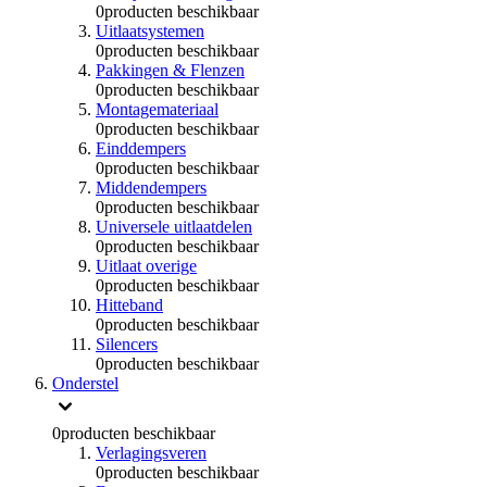
0
producten beschikbaar
Uitlaatsystemen
0
producten beschikbaar
Pakkingen & Flenzen
0
producten beschikbaar
Montagemateriaal
0
producten beschikbaar
Einddempers
0
producten beschikbaar
Middendempers
0
producten beschikbaar
Universele uitlaatdelen
0
producten beschikbaar
Uitlaat overige
0
producten beschikbaar
Hitteband
0
producten beschikbaar
Silencers
0
producten beschikbaar
Onderstel
0
producten beschikbaar
Verlagingsveren
0
producten beschikbaar