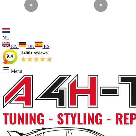
NL
EN
DE
ES
Menu