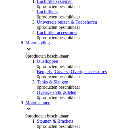
Luchtfiltersystemen
0
producten beschikbaar
Luchtfilters
0
producten beschikbaar
Universele buizen & Toebehoren
0
producten beschikbaar
Luchtfilter accessoires
0
producten beschikbaar
Motor styling
0
producten beschikbaar
Oliedoppen
0
producten beschikbaar
Beugels | Covers | Overige accessoires
0
producten beschikbaar
Tanks & Slangen
0
producten beschikbaar
Overige stylingsdelen
0
producten beschikbaar
Motorsteunen
0
producten beschikbaar
Steunen & Brackets
0
producten beschikbaar