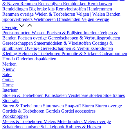
& Naven
Remmen
Remschijven
Remblokken
Remklauwen
Remleidingen
Big brake kits
Remvloeistoffen
Handremmen
Remmen overige
Wielen & Toebehoren
Velgen | Wielen
Banden
Spoorverbreders
Wielmoeren
Draadeinden
Velgen overige
Overige
Poetsproducten
Wassen
Poetsen & Polijsten
Interieur
Velgen &
Banden
Poetsen overige
Gereedschappen & Verbruiksproducten
Gereedschappen
Smeermiddelen & Vloeistoffen
Coatings &
spuitbussen
Overige Gereedschappen & Verbruiksproducten
Kleding
Helmen & Toebehoren
Promotie & Stickers
Cadeaubonnen
Honda Onderhoudspakketten
Merken
Nieuw
Sale!
Outlet
Home
Interieur
Stoelen & Toebehoren
Kuipstoelen
Verstelbare stoelen
Stoelframes
Stoelrails
Sturen & Toebehoren
Stuurnaven
Snap-off
Sturen
Sturen overige
Gordels & Toebehoren
Gordels
Gordel accessoires
Pookknoppen
Meters & Toebehoren
Meters
Meterhouders
Meters overige
Schakelmechanisme
Schakelpook
Rubbers & Hoezen