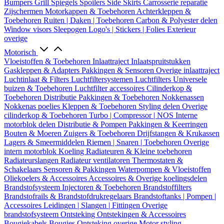
Bumpers
Grill
Spiegels
Spoilers
Side Skirts
Carrosserie reparatie
Zijschermen
Motorkappen & Toebehoren
Achterkleppen &
Toebehoren
Ruiten | Daken | Toebehoren
Carbon & Polyester delen
Window visors
Sleepogen
Logo's | Stickers | Folies
Exterieur
overige
Motorisch
Vloeistoffen & Toebehoren
Inlaattraject
Inlaatspruitstukken
Gaskleppen & Adapters
Pakkingen & Sensoren
Overige inlaattraject
Luchtinlaat & Filters
Luchtfiltersystemen
Luchtfilters
Universele
buizen & Toebehoren
Luchtfilter accessoires
Cilinderkop &
Toebehoren
Distributie
Pakkingen & Toebehoren
Nokkenassen
Nokkenas poelies
Kleppen & Toebehoren
Styling delen
Overige
cilinderkop & Toebehoren
Turbo | Compressor | NOS
Interne
motorblok delen
Distributie & Pompen
Pakkingen & Keerringen
Bouten & Moeren
Zuigers & Toebehoren
Drijfstangen & Krukassen
Lagers & Smeermiddelen
Riemen | Snaren | Toebehoren
Overige
intern motorblok
Koeling
Radiateuren & Kleine toebehoren
Radiateurslangen
Radiateur ventilatoren
Thermostaten &
Schakelaars
Sensoren & Pakkingen
Waterpompen & Vloeistoffen
Oliekoelers & Accessoires
Accessoires & Overige koelingsdelen
Brandstofsysteem
Injectoren & Toebehoren
Brandstoffilters
Brandstofrails & Brandstofdrukregelaars
Brandstoftanks | Pompen |
Accessoires
Leidingen | Slangen | Fittingen
Overige
brandstofsysteem
Ontsteking
Ontstekingen & Accessoires
Bougiekabels
Bougies
Ontsteking overige
Motor styling