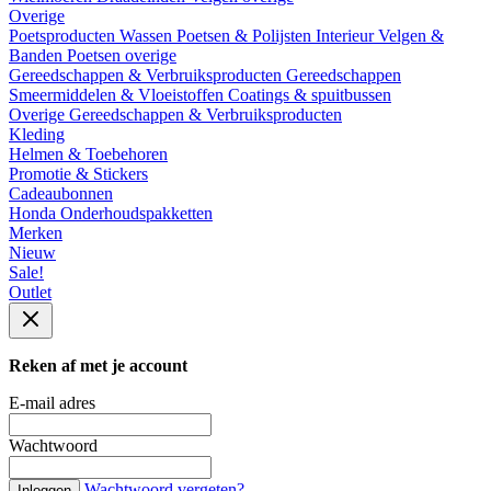
Overige
Poetsproducten
Wassen
Poetsen & Polijsten
Interieur
Velgen &
Banden
Poetsen overige
Gereedschappen & Verbruiksproducten
Gereedschappen
Smeermiddelen & Vloeistoffen
Coatings & spuitbussen
Overige Gereedschappen & Verbruiksproducten
Kleding
Helmen & Toebehoren
Promotie & Stickers
Cadeaubonnen
Honda Onderhoudspakketten
Merken
Nieuw
Sale!
Outlet
Reken af met je account
E-mail adres
Wachtwoord
Wachtwoord vergeten?
Inloggen