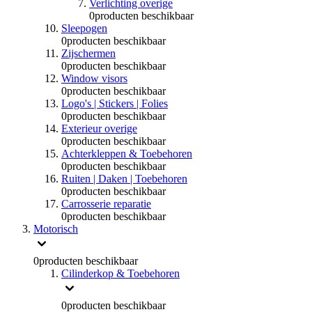
Verlichting overige
0
producten beschikbaar
Sleepogen
0
producten beschikbaar
Zijschermen
0
producten beschikbaar
Window visors
0
producten beschikbaar
Logo's | Stickers | Folies
0
producten beschikbaar
Exterieur overige
0
producten beschikbaar
Achterkleppen & Toebehoren
0
producten beschikbaar
Ruiten | Daken | Toebehoren
0
producten beschikbaar
Carrosserie reparatie
0
producten beschikbaar
Motorisch
0
producten beschikbaar
Cilinderkop & Toebehoren
0
producten beschikbaar