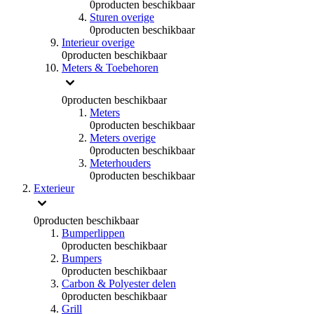
0
producten beschikbaar
Sturen overige
0
producten beschikbaar
Interieur overige
0
producten beschikbaar
Meters & Toebehoren
0
producten beschikbaar
Meters
0
producten beschikbaar
Meters overige
0
producten beschikbaar
Meterhouders
0
producten beschikbaar
Exterieur
0
producten beschikbaar
Bumperlippen
0
producten beschikbaar
Bumpers
0
producten beschikbaar
Carbon & Polyester delen
0
producten beschikbaar
Grill