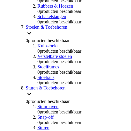
0
producten beschikbaar
Rubbers & Hoezen
0
producten beschikbaar
Schakelstangen
0
producten beschikbaar
Stoelen & Toebehoren
0
producten beschikbaar
Kuipstoelen
0
producten beschikbaar
Verstelbare stoelen
0
producten beschikbaar
Stoelframes
0
producten beschikbaar
Stoelrails
0
producten beschikbaar
Sturen & Toebehoren
0
producten beschikbaar
Stuurnaven
0
producten beschikbaar
Snap-off
0
producten beschikbaar
Sturen