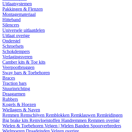
Uitlaatsystemen
Pakkingen & Flenzen
Montagemateriaal
Hitteband
Silencers
Universele uitlaatdelen
Uitlaat overige
Onderstel
Schroefsets
Schokdempers
Verlagingsveren
Camber kits & Toe kits
Veerpootbruggen
Sway bars & Toebehoren
Braces
Traction bars
Stuurinrichting
Draagarmen
Rubbers
Kogels & Hoezen
Wiellagers & Naven
Remmen
Remschijven
Remblokken
Remklauwen
Remleidingen
Big brake kits
Remvloeistoffen
Handremmen
Remmen overige
Wielen & Toebehoren
Velgen | Wielen
Banden
Spoorverbreders
Wielmoeren
Draadeinden
Velgen overige