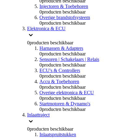
0
producten beschikbaar
Injectoren & Toebehoren
0
producten beschikbaar
Overige brandstofsysteem
0
producten beschikbaar
Elektronica & ECU
0
producten beschikbaar
Harnassen & Adapters
0
producten beschikbaar
Sensoren | Schakelaars | Relais
0
producten beschikbaar
ECU's & Controllers
0
producten beschikbaar
Accu & Toebehoren
0
producten beschikbaar
Overige elektronica & ECU
0
producten beschikbaar
Startmotoren & Dynamo's
0
producten beschikbaar
Inlaattraject
0
producten beschikbaar
Inlaatspruitstukken