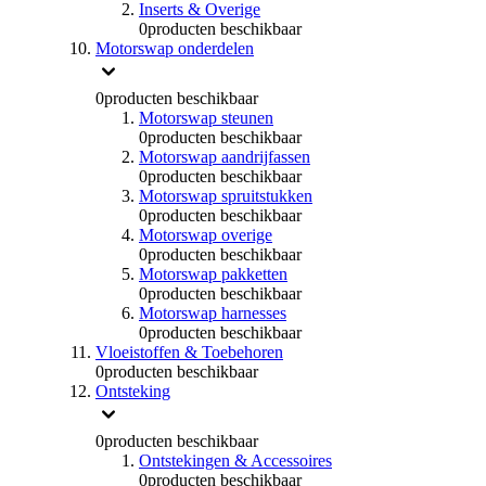
Inserts & Overige
0
producten beschikbaar
Motorswap onderdelen
0
producten beschikbaar
Motorswap steunen
0
producten beschikbaar
Motorswap aandrijfassen
0
producten beschikbaar
Motorswap spruitstukken
0
producten beschikbaar
Motorswap overige
0
producten beschikbaar
Motorswap pakketten
0
producten beschikbaar
Motorswap harnesses
0
producten beschikbaar
Vloeistoffen & Toebehoren
0
producten beschikbaar
Ontsteking
0
producten beschikbaar
Ontstekingen & Accessoires
0
producten beschikbaar