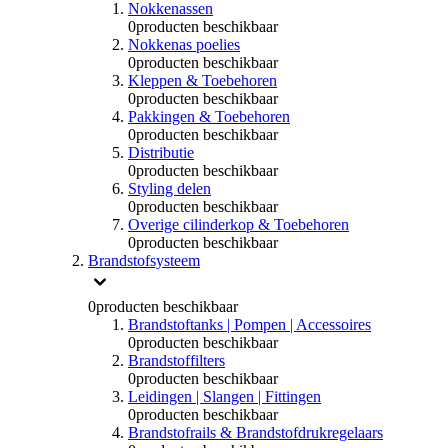
Nokkenassen
0
producten beschikbaar
Nokkenas poelies
0
producten beschikbaar
Kleppen & Toebehoren
0
producten beschikbaar
Pakkingen & Toebehoren
0
producten beschikbaar
Distributie
0
producten beschikbaar
Styling delen
0
producten beschikbaar
Overige cilinderkop & Toebehoren
0
producten beschikbaar
Brandstofsysteem
0
producten beschikbaar
Brandstoftanks | Pompen | Accessoires
0
producten beschikbaar
Brandstoffilters
0
producten beschikbaar
Leidingen | Slangen | Fittingen
0
producten beschikbaar
Brandstofrails & Brandstofdrukregelaars