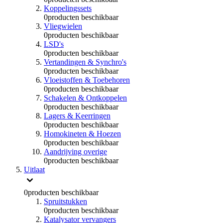
Koppelingssets
0
producten beschikbaar
Vliegwielen
0
producten beschikbaar
LSD's
0
producten beschikbaar
Vertandingen & Synchro's
0
producten beschikbaar
Vloeistoffen & Toebehoren
0
producten beschikbaar
Schakelen & Ontkoppelen
0
producten beschikbaar
Lagers & Keerringen
0
producten beschikbaar
Homokineten & Hoezen
0
producten beschikbaar
Aandrijving overige
0
producten beschikbaar
Uitlaat
0
producten beschikbaar
Spruitstukken
0
producten beschikbaar
Katalysator vervangers