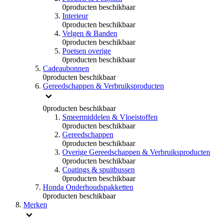
0
producten beschikbaar
Interieur
0
producten beschikbaar
Velgen & Banden
0
producten beschikbaar
Poetsen overige
0
producten beschikbaar
Cadeaubonnen
0
producten beschikbaar
Gereedschappen & Verbruiksproducten
0
producten beschikbaar
Smeermiddelen & Vloeistoffen
0
producten beschikbaar
Gereedschappen
0
producten beschikbaar
Overige Gereedschappen & Verbruiksproducten
0
producten beschikbaar
Coatings & spuitbussen
0
producten beschikbaar
Honda Onderhoudspakketten
0
producten beschikbaar
Merken