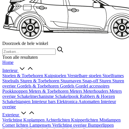
Doorzoek de hele winkel
Toon alle resultaten
Home
Interieur
Stoelen & Toebehoren
Kuipstoelen
Verstelbare stoelen
Stoelframes
Stoelrails
Sturen & Toebehoren
Stuurnaven
Snap-off
Sturen
Sturen
overige
Gordels & Toebehoren
Gordels
Gordel accessoires
Pookknoppen
Meters & Toebehoren
Meters
Meterhouders
Meters
overige
Schakelmechanisme
Schakelpook
Rubbers & Hoezen
Schakelstangen
Interieur bars
Elektronica
Automatten
Interieur
overige
Exterieur
Verlichting
Koplampen
Achterlichten
Knipperlichten
Mistlampen
Corner lichten
Lampensets
Verlichting overige
Bumperlippen