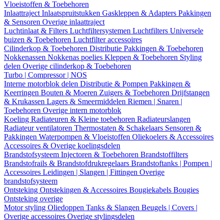
Vloeistoffen & Toebehoren
Inlaattraject
Inlaatspruitstukken
Gaskleppen & Adapters
Pakkingen
& Sensoren
Overige inlaattraject
Luchtinlaat & Filters
Luchtfiltersystemen
Luchtfilters
Universele
buizen & Toebehoren
Luchtfilter accessoires
Cilinderkop & Toebehoren
Distributie
Pakkingen & Toebehoren
Nokkenassen
Nokkenas poelies
Kleppen & Toebehoren
Styling
delen
Overige cilinderkop & Toebehoren
Turbo | Compressor | NOS
Interne motorblok delen
Distributie & Pompen
Pakkingen &
Keerringen
Bouten & Moeren
Zuigers & Toebehoren
Drijfstangen
& Krukassen
Lagers & Smeermiddelen
Riemen | Snaren |
Toebehoren
Overige intern motorblok
Koeling
Radiateuren & Kleine toebehoren
Radiateurslangen
Radiateur ventilatoren
Thermostaten & Schakelaars
Sensoren &
Pakkingen
Waterpompen & Vloeistoffen
Oliekoelers & Accessoires
Accessoires & Overige koelingsdelen
Brandstofsysteem
Injectoren & Toebehoren
Brandstoffilters
Brandstofrails & Brandstofdrukregelaars
Brandstoftanks | Pompen |
Accessoires
Leidingen | Slangen | Fittingen
Overige
brandstofsysteem
Ontsteking
Ontstekingen & Accessoires
Bougiekabels
Bougies
Ontsteking overige
Motor styling
Oliedoppen
Tanks & Slangen
Beugels | Covers |
Overige accessoires
Overige stylingsdelen