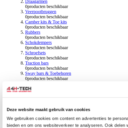
Draagarmen
0
producten beschikbaar
Veerpootbruggen
0
producten beschikbaar
Camber kits & Toe kits
0
producten beschikbaar
Rubbers
0
producten beschikbaar
Schokdempers
0
producten beschikbaar
Schroefsets
0
producten beschikbaar
Traction bars
0
producten beschikbaar
Sway bars & Toebehoren
0
producten beschikbaar
Kogels & Hoezen
0
producten beschikbaar
Wiellagers & Naven
0
producten beschikbaar
Wielen & Toebehoren
Deze website maakt gebruik van cookies
0
producten beschikbaar
We gebruiken cookies om content en advertenties te personal
Spoorverbreders
bieden en om ons websiteverkeer te analyseren. Ook delen 
0
producten beschikbaar