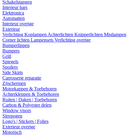
Schakelstangen
Interieur bars
Elektronica
Automatten
Interieur overige
Exterieur
Verlichting
Koplampen
Achterlichten
Knipperlichten
Mistlampen
Corner lichten
Lampensets
Verlichting overige
Bumperlippen
Bumpers
Grill
Spiegels
Spoilers
Side Skirts
Carrosserie reparatie
Zijschermen
Motorkappen & Toebehoren
Achterkleppen & Toebehoren
Ruiten | Daken | Toebehoren
Carbon & Polyester delen
Window visors
Sleepogen
Logo's | Stickers | Folies
Exterieur overige
Motorisch