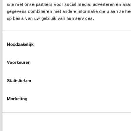
site met onze partners voor social media, adverteren en an
Wielmoeren
0
producten beschikbaar
gegevens combineren met andere informatie die u aan ze hee
Draadeinden
op basis van uw gebruik van hun services.
0
producten beschikbaar
Velgen overige
0
producten beschikbaar
Velgen | Wielen
Toestemmingsselectie
0
producten beschikbaar
Noodzakelijk
Banden
0
producten beschikbaar
Remmen
Voorkeuren
0
producten beschikbaar
Remschijven
Statistieken
0
producten beschikbaar
Remblokken
0
producten beschikbaar
Remklauwen
Marketing
0
producten beschikbaar
Remleidingen
0
producten beschikbaar
Big brake kits
0
producten beschikbaar
Remvloeistoffen