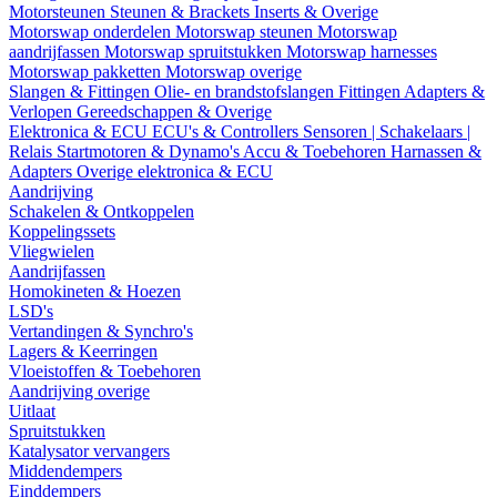
Motorsteunen
Steunen & Brackets
Inserts & Overige
Motorswap onderdelen
Motorswap steunen
Motorswap
aandrijfassen
Motorswap spruitstukken
Motorswap harnesses
Motorswap pakketten
Motorswap overige
Slangen & Fittingen
Olie- en brandstofslangen
Fittingen
Adapters &
Verlopen
Gereedschappen & Overige
Elektronica & ECU
ECU's & Controllers
Sensoren | Schakelaars |
Relais
Startmotoren & Dynamo's
Accu & Toebehoren
Harnassen &
Adapters
Overige elektronica & ECU
Aandrijving
Schakelen & Ontkoppelen
Koppelingssets
Vliegwielen
Aandrijfassen
Homokineten & Hoezen
LSD's
Vertandingen & Synchro's
Lagers & Keerringen
Vloeistoffen & Toebehoren
Aandrijving overige
Uitlaat
Spruitstukken
Katalysator vervangers
Middendempers
Einddempers