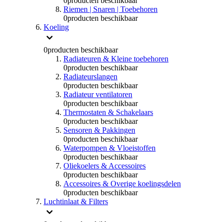
0
producten beschikbaar
Riemen | Snaren | Toebehoren
0
producten beschikbaar
Koeling
0
producten beschikbaar
Radiateuren & Kleine toebehoren
0
producten beschikbaar
Radiateurslangen
0
producten beschikbaar
Radiateur ventilatoren
0
producten beschikbaar
Thermostaten & Schakelaars
0
producten beschikbaar
Sensoren & Pakkingen
0
producten beschikbaar
Waterpompen & Vloeistoffen
0
producten beschikbaar
Oliekoelers & Accessoires
0
producten beschikbaar
Accessoires & Overige koelingsdelen
0
producten beschikbaar
Luchtinlaat & Filters