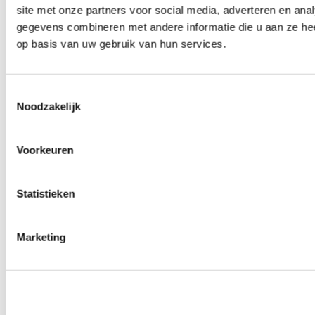
site met onze partners voor social media, adverteren en an
0
producten beschikbaar
Wielmoeren
gegevens combineren met andere informatie die u aan ze hee
0
producten beschikbaar
op basis van uw gebruik van hun services.
Draadeinden
0
producten beschikbaar
Velgen overige
0
producten beschikbaar
Toestemmingsselectie
Velgen | Wielen
Noodzakelijk
0
producten beschikbaar
Banden
0
producten beschikbaar
Voorkeuren
Remmen
0
producten beschikbaar
Statistieken
Remschijven
0
producten beschikbaar
Remblokken
0
producten beschikbaar
Marketing
Remklauwen
0
producten beschikbaar
Remleidingen
0
producten beschikbaar
Big brake kits
0
producten beschikbaar