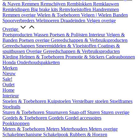
& Naven
Remmen
Remschijven
Remblokken
Remklauwen
Remleidingen
Big brake kits
Remvloeistoffen
Handremmen
Remmen overige
Wielen & Toebehoren
Velgen | Wielen
Banden
Spoorverbreders
Wielmoeren
Draadeinden
Velgen overige
Overige
Poetsproducten
Wassen
Poetsen & Polijsten
Interieur
Velgen &
Banden
Poetsen overige
Gereedschappen & Verbruiksproducten
Gereedschappen
Smeermiddelen & Vloeistoffen
Coatings &
spuitbussen
Overige Gereedschappen & Verbruiksproducten
Kleding
Helmen & Toebehoren
Promotie & Stickers
Cadeaubonnen
Honda Onderhoudspakketten
Merken
Nieuw
Sale!
Outlet
Home
Interieur
Stoelen & Toebehoren
Kuipstoelen
Verstelbare stoelen
Stoelframes
Stoelrails
Sturen & Toebehoren
Stuurnaven
Snap-off
Sturen
Sturen overige
Gordels & Toebehoren
Gordels
Gordel accessoires
Pookknoppen
Meters & Toebehoren
Meters
Meterhouders
Meters overige
Schakelmechanisme
Schakelpook
Rubbers & Hoezen