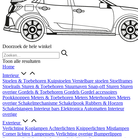
Doorzoek de hele winkel
Toon alle resultaten
Home
Interieur
Stoelen & Toebehoren
Kuipstoelen
Verstelbare stoelen
Stoelframes
Stoelrails
Sturen & Toebehoren
Stuurnaven
Snap-off
Sturen
Sturen
overige
Gordels & Toebehoren
Gordels
Gordel accessoires
Pookknoppen
Meters & Toebehoren
Meters
Meterhouders
Meters
overige
Schakelmechanisme
Schakelpook
Rubbers & Hoezen
Schakelstangen
Interieur bars
Elektronica
Automatten
Interieur
overige
Exterieur
Verlichting
Koplampen
Achterlichten
Knipperlichten
Mistlampen
Corner lichten
Lampensets
Verlichting overige
Bumperlippen