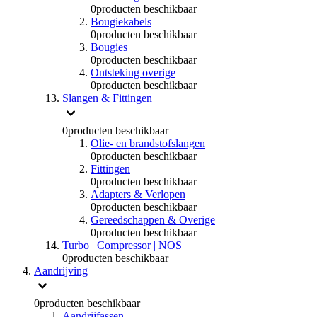
0
producten beschikbaar
Bougiekabels
0
producten beschikbaar
Bougies
0
producten beschikbaar
Ontsteking overige
0
producten beschikbaar
Slangen & Fittingen
0
producten beschikbaar
Olie- en brandstofslangen
0
producten beschikbaar
Fittingen
0
producten beschikbaar
Adapters & Verlopen
0
producten beschikbaar
Gereedschappen & Overige
0
producten beschikbaar
Turbo | Compressor | NOS
0
producten beschikbaar
Aandrijving
0
producten beschikbaar
Aandrijfassen