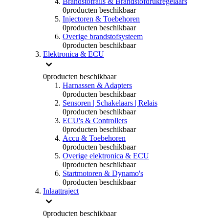
Brandstofrails & Brandstofdrukregelaars
0
producten beschikbaar
Injectoren & Toebehoren
0
producten beschikbaar
Overige brandstofsysteem
0
producten beschikbaar
Elektronica & ECU
0
producten beschikbaar
Harnassen & Adapters
0
producten beschikbaar
Sensoren | Schakelaars | Relais
0
producten beschikbaar
ECU's & Controllers
0
producten beschikbaar
Accu & Toebehoren
0
producten beschikbaar
Overige elektronica & ECU
0
producten beschikbaar
Startmotoren & Dynamo's
0
producten beschikbaar
Inlaattraject
0
producten beschikbaar