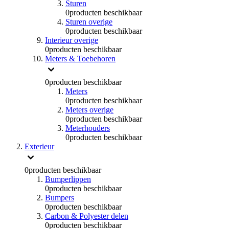
Sturen
0
producten beschikbaar
Sturen overige
0
producten beschikbaar
Interieur overige
0
producten beschikbaar
Meters & Toebehoren
0
producten beschikbaar
Meters
0
producten beschikbaar
Meters overige
0
producten beschikbaar
Meterhouders
0
producten beschikbaar
Exterieur
0
producten beschikbaar
Bumperlippen
0
producten beschikbaar
Bumpers
0
producten beschikbaar
Carbon & Polyester delen
0
producten beschikbaar