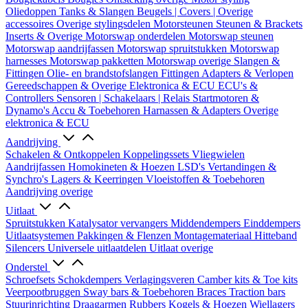
Oliedoppen
Tanks & Slangen
Beugels | Covers | Overige
accessoires
Overige stylingsdelen
Motorsteunen
Steunen & Brackets
Inserts & Overige
Motorswap onderdelen
Motorswap steunen
Motorswap aandrijfassen
Motorswap spruitstukken
Motorswap
harnesses
Motorswap pakketten
Motorswap overige
Slangen &
Fittingen
Olie- en brandstofslangen
Fittingen
Adapters & Verlopen
Gereedschappen & Overige
Elektronica & ECU
ECU's &
Controllers
Sensoren | Schakelaars | Relais
Startmotoren &
Dynamo's
Accu & Toebehoren
Harnassen & Adapters
Overige
elektronica & ECU
Aandrijving
Schakelen & Ontkoppelen
Koppelingssets
Vliegwielen
Aandrijfassen
Homokineten & Hoezen
LSD's
Vertandingen &
Synchro's
Lagers & Keerringen
Vloeistoffen & Toebehoren
Aandrijving overige
Uitlaat
Spruitstukken
Katalysator vervangers
Middendempers
Einddempers
Uitlaatsystemen
Pakkingen & Flenzen
Montagemateriaal
Hitteband
Silencers
Universele uitlaatdelen
Uitlaat overige
Onderstel
Schroefsets
Schokdempers
Verlagingsveren
Camber kits & Toe kits
Veerpootbruggen
Sway bars & Toebehoren
Braces
Traction bars
Stuurinrichting
Draagarmen
Rubbers
Kogels & Hoezen
Wiellagers