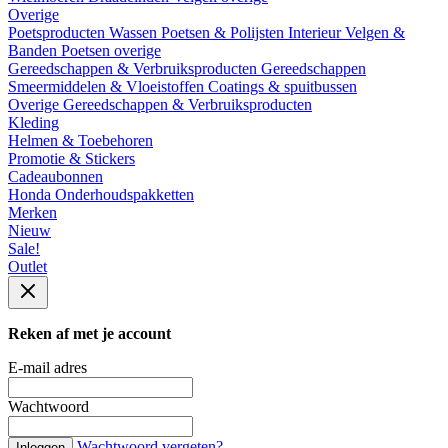
Overige
Poetsproducten
Wassen
Poetsen & Polijsten
Interieur
Velgen &
Banden
Poetsen overige
Gereedschappen & Verbruiksproducten
Gereedschappen
Smeermiddelen & Vloeistoffen
Coatings & spuitbussen
Overige Gereedschappen & Verbruiksproducten
Kleding
Helmen & Toebehoren
Promotie & Stickers
Cadeaubonnen
Honda Onderhoudspakketten
Merken
Nieuw
Sale!
Outlet
Reken af met je account
E-mail adres
Wachtwoord
Wachtwoord vergeten?
Inloggen