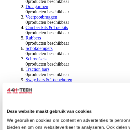
0
producten beschikbaar
Draagarmen
0
producten beschikbaar
Veerpootbruggen
0
producten beschikbaar
Camber kits & Toe kits
0
producten beschikbaar
Rubbers
0
producten beschikbaar
Schokdempers
0
producten beschikbaar
Schroefsets
0
producten beschikbaar
Traction bars
0
producten beschikbaar
Sway bars & Toebehoren
0
producten beschikbaar
Kogels & Hoezen
0
producten beschikbaar
Wiellagers & Naven
0
producten beschikbaar
Wielen & Toebehoren
Deze website maakt gebruik van cookies
We gebruiken cookies om content en advertenties te personal
0
producten beschikbaar
bieden en om ons websiteverkeer te analyseren. Ook delen 
Spoorverbreders