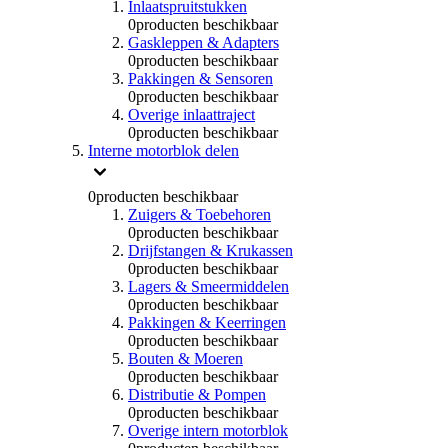
Inlaatspruitstukken
0
producten beschikbaar
Gaskleppen & Adapters
0
producten beschikbaar
Pakkingen & Sensoren
0
producten beschikbaar
Overige inlaattraject
0
producten beschikbaar
Interne motorblok delen
0
producten beschikbaar
Zuigers & Toebehoren
0
producten beschikbaar
Drijfstangen & Krukassen
0
producten beschikbaar
Lagers & Smeermiddelen
0
producten beschikbaar
Pakkingen & Keerringen
0
producten beschikbaar
Bouten & Moeren
0
producten beschikbaar
Distributie & Pompen
0
producten beschikbaar
Overige intern motorblok