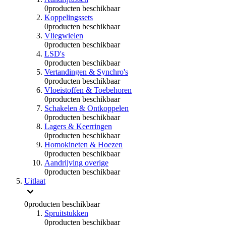
0
producten beschikbaar
Koppelingssets
0
producten beschikbaar
Vliegwielen
0
producten beschikbaar
LSD's
0
producten beschikbaar
Vertandingen & Synchro's
0
producten beschikbaar
Vloeistoffen & Toebehoren
0
producten beschikbaar
Schakelen & Ontkoppelen
0
producten beschikbaar
Lagers & Keerringen
0
producten beschikbaar
Homokineten & Hoezen
0
producten beschikbaar
Aandrijving overige
0
producten beschikbaar
Uitlaat
0
producten beschikbaar
Spruitstukken
0
producten beschikbaar