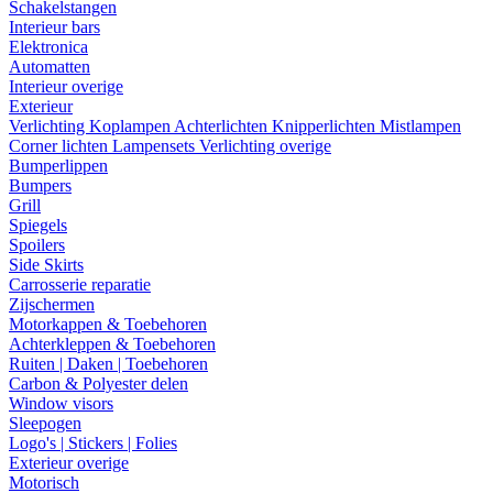
Schakelstangen
Interieur bars
Elektronica
Automatten
Interieur overige
Exterieur
Verlichting
Koplampen
Achterlichten
Knipperlichten
Mistlampen
Corner lichten
Lampensets
Verlichting overige
Bumperlippen
Bumpers
Grill
Spiegels
Spoilers
Side Skirts
Carrosserie reparatie
Zijschermen
Motorkappen & Toebehoren
Achterkleppen & Toebehoren
Ruiten | Daken | Toebehoren
Carbon & Polyester delen
Window visors
Sleepogen
Logo's | Stickers | Folies
Exterieur overige
Motorisch