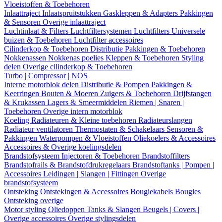
Vloeistoffen & Toebehoren
Inlaattraject
Inlaatspruitstukken
Gaskleppen & Adapters
Pakkingen
& Sensoren
Overige inlaattraject
Luchtinlaat & Filters
Luchtfiltersystemen
Luchtfilters
Universele
buizen & Toebehoren
Luchtfilter accessoires
Cilinderkop & Toebehoren
Distributie
Pakkingen & Toebehoren
Nokkenassen
Nokkenas poelies
Kleppen & Toebehoren
Styling
delen
Overige cilinderkop & Toebehoren
Turbo | Compressor | NOS
Interne motorblok delen
Distributie & Pompen
Pakkingen &
Keerringen
Bouten & Moeren
Zuigers & Toebehoren
Drijfstangen
& Krukassen
Lagers & Smeermiddelen
Riemen | Snaren |
Toebehoren
Overige intern motorblok
Koeling
Radiateuren & Kleine toebehoren
Radiateurslangen
Radiateur ventilatoren
Thermostaten & Schakelaars
Sensoren &
Pakkingen
Waterpompen & Vloeistoffen
Oliekoelers & Accessoires
Accessoires & Overige koelingsdelen
Brandstofsysteem
Injectoren & Toebehoren
Brandstoffilters
Brandstofrails & Brandstofdrukregelaars
Brandstoftanks | Pompen |
Accessoires
Leidingen | Slangen | Fittingen
Overige
brandstofsysteem
Ontsteking
Ontstekingen & Accessoires
Bougiekabels
Bougies
Ontsteking overige
Motor styling
Oliedoppen
Tanks & Slangen
Beugels | Covers |
Overige accessoires
Overige stylingsdelen