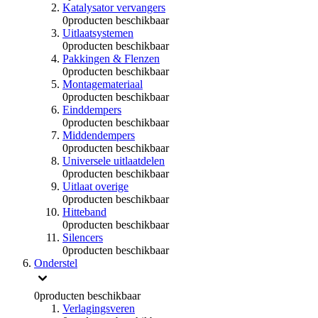
Katalysator vervangers
0
producten beschikbaar
Uitlaatsystemen
0
producten beschikbaar
Pakkingen & Flenzen
0
producten beschikbaar
Montagemateriaal
0
producten beschikbaar
Einddempers
0
producten beschikbaar
Middendempers
0
producten beschikbaar
Universele uitlaatdelen
0
producten beschikbaar
Uitlaat overige
0
producten beschikbaar
Hitteband
0
producten beschikbaar
Silencers
0
producten beschikbaar
Onderstel
0
producten beschikbaar
Verlagingsveren