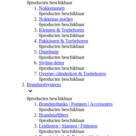
0
producten beschikbaar
Nokkenassen
0
producten beschikbaar
Nokkenas poelies
0
producten beschikbaar
Kleppen & Toebehoren
0
producten beschikbaar
Pakkingen & Toebehoren
0
producten beschikbaar
Distributie
0
producten beschikbaar
Styling delen
0
producten beschikbaar
Overige cilinderkop & Toebehoren
0
producten beschikbaar
Brandstofsysteem
0
producten beschikbaar
Brandstoftanks | Pompen | Accessoires
0
producten beschikbaar
Brandstoffilters
0
producten beschikbaar
Leidingen | Slangen | Fittingen
0
producten beschikbaar