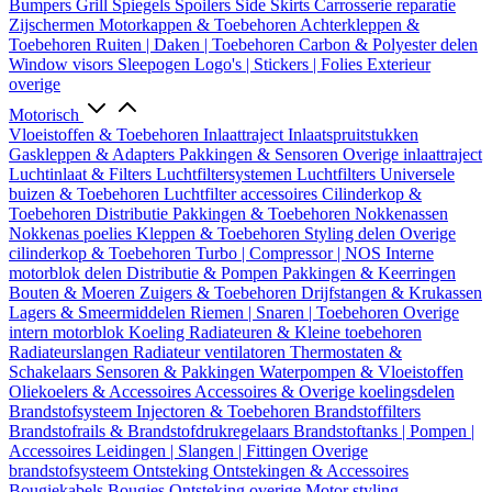
Bumpers
Grill
Spiegels
Spoilers
Side Skirts
Carrosserie reparatie
Zijschermen
Motorkappen & Toebehoren
Achterkleppen &
Toebehoren
Ruiten | Daken | Toebehoren
Carbon & Polyester delen
Window visors
Sleepogen
Logo's | Stickers | Folies
Exterieur
overige
Motorisch
Vloeistoffen & Toebehoren
Inlaattraject
Inlaatspruitstukken
Gaskleppen & Adapters
Pakkingen & Sensoren
Overige inlaattraject
Luchtinlaat & Filters
Luchtfiltersystemen
Luchtfilters
Universele
buizen & Toebehoren
Luchtfilter accessoires
Cilinderkop &
Toebehoren
Distributie
Pakkingen & Toebehoren
Nokkenassen
Nokkenas poelies
Kleppen & Toebehoren
Styling delen
Overige
cilinderkop & Toebehoren
Turbo | Compressor | NOS
Interne
motorblok delen
Distributie & Pompen
Pakkingen & Keerringen
Bouten & Moeren
Zuigers & Toebehoren
Drijfstangen & Krukassen
Lagers & Smeermiddelen
Riemen | Snaren | Toebehoren
Overige
intern motorblok
Koeling
Radiateuren & Kleine toebehoren
Radiateurslangen
Radiateur ventilatoren
Thermostaten &
Schakelaars
Sensoren & Pakkingen
Waterpompen & Vloeistoffen
Oliekoelers & Accessoires
Accessoires & Overige koelingsdelen
Brandstofsysteem
Injectoren & Toebehoren
Brandstoffilters
Brandstofrails & Brandstofdrukregelaars
Brandstoftanks | Pompen |
Accessoires
Leidingen | Slangen | Fittingen
Overige
brandstofsysteem
Ontsteking
Ontstekingen & Accessoires
Bougiekabels
Bougies
Ontsteking overige
Motor styling