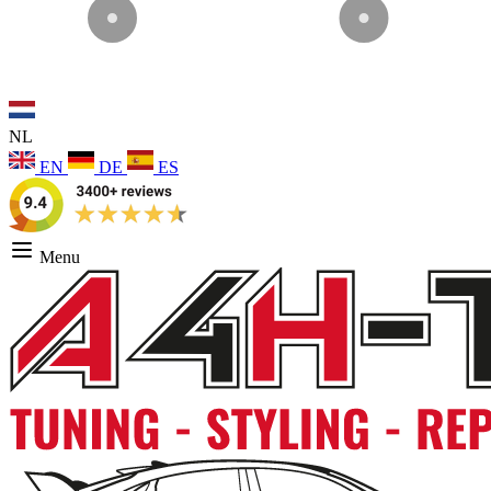
NL
EN
DE
ES
Menu