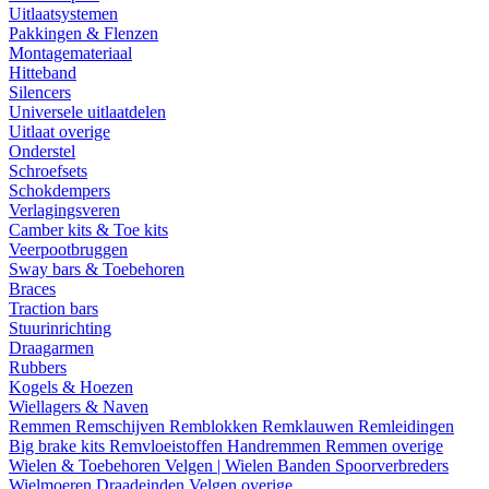
Uitlaatsystemen
Pakkingen & Flenzen
Montagemateriaal
Hitteband
Silencers
Universele uitlaatdelen
Uitlaat overige
Onderstel
Schroefsets
Schokdempers
Verlagingsveren
Camber kits & Toe kits
Veerpootbruggen
Sway bars & Toebehoren
Braces
Traction bars
Stuurinrichting
Draagarmen
Rubbers
Kogels & Hoezen
Wiellagers & Naven
Remmen
Remschijven
Remblokken
Remklauwen
Remleidingen
Big brake kits
Remvloeistoffen
Handremmen
Remmen overige
Wielen & Toebehoren
Velgen | Wielen
Banden
Spoorverbreders
Wielmoeren
Draadeinden
Velgen overige