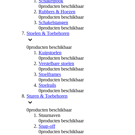
Schakelpook
0
producten beschikbaar
Rubbers & Hoezen
0
producten beschikbaar
Schakelstangen
0
producten beschikbaar
Stoelen & Toebehoren
0
producten beschikbaar
Kuipstoelen
0
producten beschikbaar
Verstelbare stoelen
0
producten beschikbaar
Stoelframes
0
producten beschikbaar
Stoelrails
0
producten beschikbaar
Sturen & Toebehoren
0
producten beschikbaar
Stuurnaven
0
producten beschikbaar
Snap-off
0
producten beschikbaar