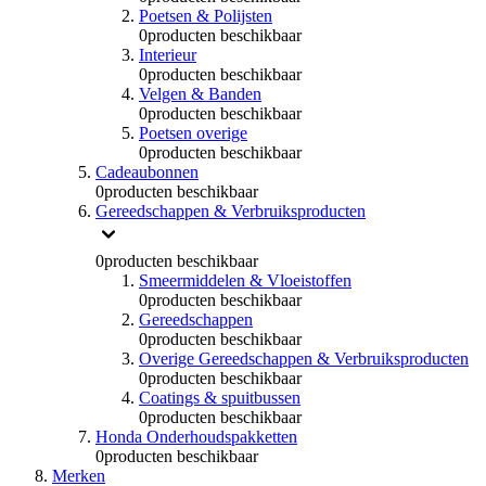
Poetsen & Polijsten
0
producten beschikbaar
Interieur
0
producten beschikbaar
Velgen & Banden
0
producten beschikbaar
Poetsen overige
0
producten beschikbaar
Cadeaubonnen
0
producten beschikbaar
Gereedschappen & Verbruiksproducten
0
producten beschikbaar
Smeermiddelen & Vloeistoffen
0
producten beschikbaar
Gereedschappen
0
producten beschikbaar
Overige Gereedschappen & Verbruiksproducten
0
producten beschikbaar
Coatings & spuitbussen
0
producten beschikbaar
Honda Onderhoudspakketten
0
producten beschikbaar
Merken