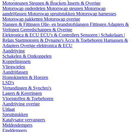
Motorsteunen
Steunen & Brackets
Inserts & Overige
Motorswap onderdelen
Motorswap steunen
Motorswap
aandrijfassen
Motorswap spruitstukken
Motorswap harnesses
Motorswap pakketten
Motorswap overige
Slangen & Fittingen
Olie- en brandstofslangen
Fittingen
Adapters &
Verlopen
Gereedschappen & Overige
Elektronica & ECU
ECU's & Controllers
Sensoren | Schakelaars |
Relais
Startmotoren & Dynamo's
Accu & Toebehoren
Harnassen &
Adapters
Overige elektronica & ECU
Aandrijving
Schakelen & Ontkoppelen
Koppelingssets
Vliegwielen
Aandrijfassen
Homokineten & Hoezen
LSD's
Vertandingen & Synchro's
Lagers & Keerringen
Vloeistoffen & Toebehoren
Aandrijving overige
Uitlaat
Spruitstukken
Katalysator vervangers
Middendempers
Einddempers