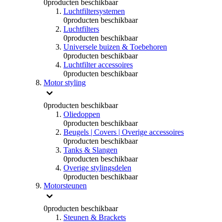
0
producten beschikbaar
Luchtfiltersystemen
0
producten beschikbaar
Luchtfilters
0
producten beschikbaar
Universele buizen & Toebehoren
0
producten beschikbaar
Luchtfilter accessoires
0
producten beschikbaar
Motor styling
0
producten beschikbaar
Oliedoppen
0
producten beschikbaar
Beugels | Covers | Overige accessoires
0
producten beschikbaar
Tanks & Slangen
0
producten beschikbaar
Overige stylingsdelen
0
producten beschikbaar
Motorsteunen
0
producten beschikbaar
Steunen & Brackets