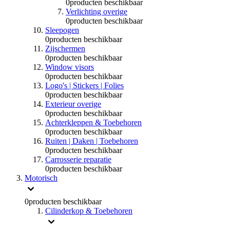
0
producten beschikbaar
Verlichting overige
0
producten beschikbaar
Sleepogen
0
producten beschikbaar
Zijschermen
0
producten beschikbaar
Window visors
0
producten beschikbaar
Logo's | Stickers | Folies
0
producten beschikbaar
Exterieur overige
0
producten beschikbaar
Achterkleppen & Toebehoren
0
producten beschikbaar
Ruiten | Daken | Toebehoren
0
producten beschikbaar
Carrosserie reparatie
0
producten beschikbaar
Motorisch
0
producten beschikbaar
Cilinderkop & Toebehoren