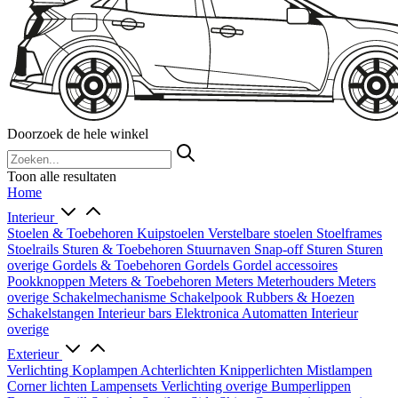
Doorzoek de hele winkel
Toon alle resultaten
Home
Interieur
Stoelen & Toebehoren
Kuipstoelen
Verstelbare stoelen
Stoelframes
Stoelrails
Sturen & Toebehoren
Stuurnaven
Snap-off
Sturen
Sturen
overige
Gordels & Toebehoren
Gordels
Gordel accessoires
Pookknoppen
Meters & Toebehoren
Meters
Meterhouders
Meters
overige
Schakelmechanisme
Schakelpook
Rubbers & Hoezen
Schakelstangen
Interieur bars
Elektronica
Automatten
Interieur
overige
Exterieur
Verlichting
Koplampen
Achterlichten
Knipperlichten
Mistlampen
Corner lichten
Lampensets
Verlichting overige
Bumperlippen