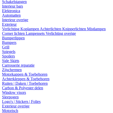
Schakelstangen
Interieur bars
Elektronica
Automatten
Interieur overige
Exterieur
Verlichting
Koplampen
Achterlichten
Knipperlichten
Mistlampen
Corner lichten
Lampensets
Verlichting overige
Bumperlippen
Bumpers
Grill
Spiegels
Spoilers
Side Skirts
Carrosserie reparatie
Zijschermen
Motorkappen & Toebehoren
Achterkleppen & Toebehoren
Ruiten | Daken | Toebehoren
Carbon & Polyester delen
Window visors
Sleepogen
Logo's | Stickers | Folies
Exterieur overige
Motorisch