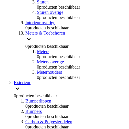
Sturen
0
producten beschikbaar
Sturen overige
0
producten beschikbaar
Interieur overige
0
producten beschikbaar
Meters & Toebehoren
0
producten beschikbaar
Meters
0
producten beschikbaar
Meters overige
0
producten beschikbaar
Meterhouders
0
producten beschikbaar
Exterieur
0
producten beschikbaar
Bumperlippen
0
producten beschikbaar
Bumpers
0
producten beschikbaar
Carbon & Polyester delen
0
producten beschikbaar