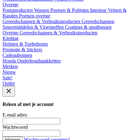
Overige
Poetsproducten
Wassen
Poetsen & Polijsten
Interieur
Velgen &
Banden
Poetsen overige
Gereedschappen & Verbruiksproducten
Gereedschappen
Smeermiddelen & Vloeistoffen
Coatings & spuitbussen
Overige Gereedschappen & Verbruiksproducten
Kleding
Helmen & Toebehoren
Promotie & Stickers
Cadeaubonnen
Honda Onderhoudspakketten
Merken
Nieuw
Sale!
Outlet
Reken af met je account
E-mail adres
Wachtwoord
Wachtwoord vergeten?
Inloggen