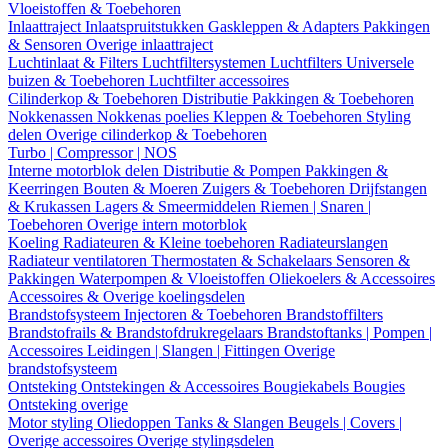
Vloeistoffen & Toebehoren
Inlaattraject
Inlaatspruitstukken
Gaskleppen & Adapters
Pakkingen
& Sensoren
Overige inlaattraject
Luchtinlaat & Filters
Luchtfiltersystemen
Luchtfilters
Universele
buizen & Toebehoren
Luchtfilter accessoires
Cilinderkop & Toebehoren
Distributie
Pakkingen & Toebehoren
Nokkenassen
Nokkenas poelies
Kleppen & Toebehoren
Styling
delen
Overige cilinderkop & Toebehoren
Turbo | Compressor | NOS
Interne motorblok delen
Distributie & Pompen
Pakkingen &
Keerringen
Bouten & Moeren
Zuigers & Toebehoren
Drijfstangen
& Krukassen
Lagers & Smeermiddelen
Riemen | Snaren |
Toebehoren
Overige intern motorblok
Koeling
Radiateuren & Kleine toebehoren
Radiateurslangen
Radiateur ventilatoren
Thermostaten & Schakelaars
Sensoren &
Pakkingen
Waterpompen & Vloeistoffen
Oliekoelers & Accessoires
Accessoires & Overige koelingsdelen
Brandstofsysteem
Injectoren & Toebehoren
Brandstoffilters
Brandstofrails & Brandstofdrukregelaars
Brandstoftanks | Pompen |
Accessoires
Leidingen | Slangen | Fittingen
Overige
brandstofsysteem
Ontsteking
Ontstekingen & Accessoires
Bougiekabels
Bougies
Ontsteking overige
Motor styling
Oliedoppen
Tanks & Slangen
Beugels | Covers |
Overige accessoires
Overige stylingsdelen