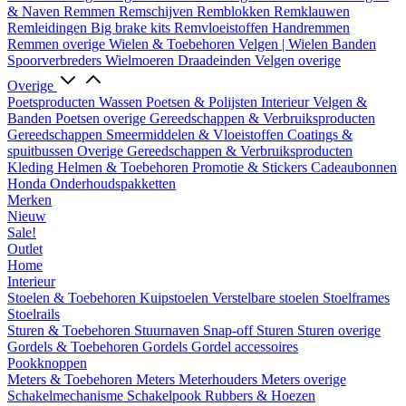
& Naven
Remmen
Remschijven
Remblokken
Remklauwen
Remleidingen
Big brake kits
Remvloeistoffen
Handremmen
Remmen overige
Wielen & Toebehoren
Velgen | Wielen
Banden
Spoorverbreders
Wielmoeren
Draadeinden
Velgen overige
Overige
Poetsproducten
Wassen
Poetsen & Polijsten
Interieur
Velgen &
Banden
Poetsen overige
Gereedschappen & Verbruiksproducten
Gereedschappen
Smeermiddelen & Vloeistoffen
Coatings &
spuitbussen
Overige Gereedschappen & Verbruiksproducten
Kleding
Helmen & Toebehoren
Promotie & Stickers
Cadeaubonnen
Honda Onderhoudspakketten
Merken
Nieuw
Sale!
Outlet
Home
Interieur
Stoelen & Toebehoren
Kuipstoelen
Verstelbare stoelen
Stoelframes
Stoelrails
Sturen & Toebehoren
Stuurnaven
Snap-off
Sturen
Sturen overige
Gordels & Toebehoren
Gordels
Gordel accessoires
Pookknoppen
Meters & Toebehoren
Meters
Meterhouders
Meters overige
Schakelmechanisme
Schakelpook
Rubbers & Hoezen