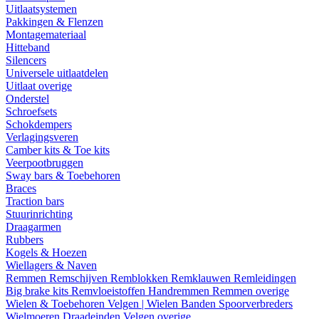
Uitlaatsystemen
Pakkingen & Flenzen
Montagemateriaal
Hitteband
Silencers
Universele uitlaatdelen
Uitlaat overige
Onderstel
Schroefsets
Schokdempers
Verlagingsveren
Camber kits & Toe kits
Veerpootbruggen
Sway bars & Toebehoren
Braces
Traction bars
Stuurinrichting
Draagarmen
Rubbers
Kogels & Hoezen
Wiellagers & Naven
Remmen
Remschijven
Remblokken
Remklauwen
Remleidingen
Big brake kits
Remvloeistoffen
Handremmen
Remmen overige
Wielen & Toebehoren
Velgen | Wielen
Banden
Spoorverbreders
Wielmoeren
Draadeinden
Velgen overige