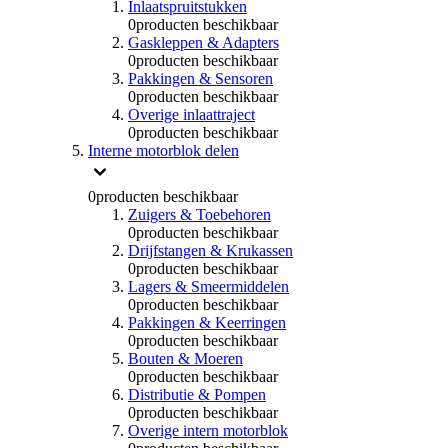
Inlaatspruitstukken
0
producten beschikbaar
Gaskleppen & Adapters
0
producten beschikbaar
Pakkingen & Sensoren
0
producten beschikbaar
Overige inlaattraject
0
producten beschikbaar
Interne motorblok delen
0
producten beschikbaar
Zuigers & Toebehoren
0
producten beschikbaar
Drijfstangen & Krukassen
0
producten beschikbaar
Lagers & Smeermiddelen
0
producten beschikbaar
Pakkingen & Keerringen
0
producten beschikbaar
Bouten & Moeren
0
producten beschikbaar
Distributie & Pompen
0
producten beschikbaar
Overige intern motorblok