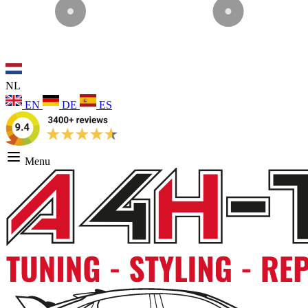
NL
EN
DE
ES
Menu