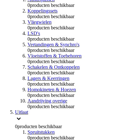
0
producten beschikbaar
Koppelingssets
0
producten beschikbaar
Vliegwielen
0
producten beschikbaar
LSD's
0
producten beschikbaar
Vertandingen & Synchro's
0
producten beschikbaar
Vloeistoffen & Toebehoren
0
producten beschikbaar
Schakelen & Ontkoppelen
0
producten beschikbaar
Lagers & Keerringen
0
producten beschikbaar
Homokineten & Hoezen
0
producten beschikbaar
Aandrijving overige
0
producten beschikbaar
Uitlaat
0
producten beschikbaar
Spruitstukken
0
producten beschikbaar