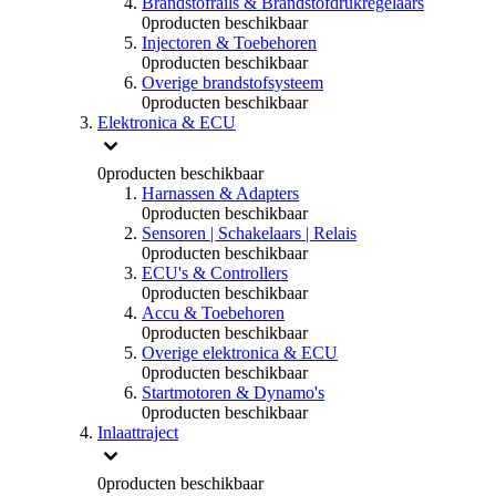
Brandstofrails & Brandstofdrukregelaars
0
producten beschikbaar
Injectoren & Toebehoren
0
producten beschikbaar
Overige brandstofsysteem
0
producten beschikbaar
Elektronica & ECU
0
producten beschikbaar
Harnassen & Adapters
0
producten beschikbaar
Sensoren | Schakelaars | Relais
0
producten beschikbaar
ECU's & Controllers
0
producten beschikbaar
Accu & Toebehoren
0
producten beschikbaar
Overige elektronica & ECU
0
producten beschikbaar
Startmotoren & Dynamo's
0
producten beschikbaar
Inlaattraject
0
producten beschikbaar