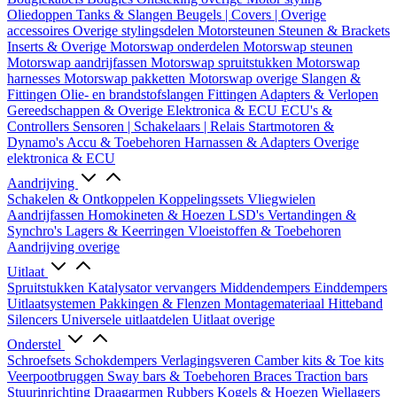
Oliedoppen
Tanks & Slangen
Beugels | Covers | Overige
accessoires
Overige stylingsdelen
Motorsteunen
Steunen & Brackets
Inserts & Overige
Motorswap onderdelen
Motorswap steunen
Motorswap aandrijfassen
Motorswap spruitstukken
Motorswap
harnesses
Motorswap pakketten
Motorswap overige
Slangen &
Fittingen
Olie- en brandstofslangen
Fittingen
Adapters & Verlopen
Gereedschappen & Overige
Elektronica & ECU
ECU's &
Controllers
Sensoren | Schakelaars | Relais
Startmotoren &
Dynamo's
Accu & Toebehoren
Harnassen & Adapters
Overige
elektronica & ECU
Aandrijving
Schakelen & Ontkoppelen
Koppelingssets
Vliegwielen
Aandrijfassen
Homokineten & Hoezen
LSD's
Vertandingen &
Synchro's
Lagers & Keerringen
Vloeistoffen & Toebehoren
Aandrijving overige
Uitlaat
Spruitstukken
Katalysator vervangers
Middendempers
Einddempers
Uitlaatsystemen
Pakkingen & Flenzen
Montagemateriaal
Hitteband
Silencers
Universele uitlaatdelen
Uitlaat overige
Onderstel
Schroefsets
Schokdempers
Verlagingsveren
Camber kits & Toe kits
Veerpootbruggen
Sway bars & Toebehoren
Braces
Traction bars
Stuurinrichting
Draagarmen
Rubbers
Kogels & Hoezen
Wiellagers