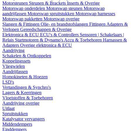
Motorsteunen
Steunen & Brackets
Inserts & Overige
Motorswap onderdelen
Motorswap steunen
Motorswap
aandrijfassen
Motorswap spruitstukken
Motorswap harnesses
Motorswap pakketten
Motorswap overige
Slangen & Fittingen
Olie- en brandstofslangen
Fittingen
Adapters &
Verlopen
Gereedschappen & Overige
Elektronica & ECU
ECU's & Controllers
Sensoren | Schakelaars |
Relais
Startmotoren & Dynamo's
Accu & Toebehoren
Harnassen &
Adapters
Overige elektronica & ECU
Aandrijving
Schakelen & Ontkoppelen
Koppelingssets
Vliegwielen
Aandrijfassen
Homokineten & Hoezen
LSD's
Vertandingen & Synchro's
Lagers & Keerringen
Vloeistoffen & Toebehoren
Aandrijving overige
Uitlaat
Spruitstukken
Katalysator vervangers
Middendempers
Einddempers