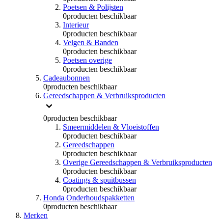
Poetsen & Polijsten
0
producten beschikbaar
Interieur
0
producten beschikbaar
Velgen & Banden
0
producten beschikbaar
Poetsen overige
0
producten beschikbaar
Cadeaubonnen
0
producten beschikbaar
Gereedschappen & Verbruiksproducten
0
producten beschikbaar
Smeermiddelen & Vloeistoffen
0
producten beschikbaar
Gereedschappen
0
producten beschikbaar
Overige Gereedschappen & Verbruiksproducten
0
producten beschikbaar
Coatings & spuitbussen
0
producten beschikbaar
Honda Onderhoudspakketten
0
producten beschikbaar
Merken