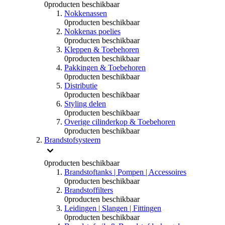
0
producten beschikbaar
Nokkenassen
0
producten beschikbaar
Nokkenas poelies
0
producten beschikbaar
Kleppen & Toebehoren
0
producten beschikbaar
Pakkingen & Toebehoren
0
producten beschikbaar
Distributie
0
producten beschikbaar
Styling delen
0
producten beschikbaar
Overige cilinderkop & Toebehoren
0
producten beschikbaar
Brandstofsysteem
0
producten beschikbaar
Brandstoftanks | Pompen | Accessoires
0
producten beschikbaar
Brandstoffilters
0
producten beschikbaar
Leidingen | Slangen | Fittingen
0
producten beschikbaar