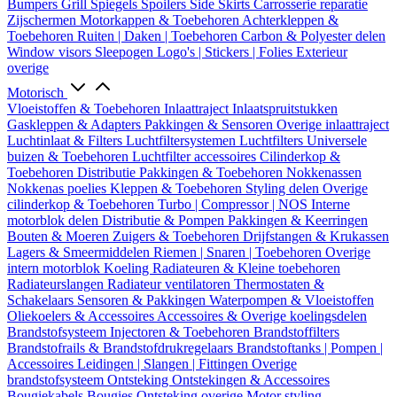
Bumpers
Grill
Spiegels
Spoilers
Side Skirts
Carrosserie reparatie
Zijschermen
Motorkappen & Toebehoren
Achterkleppen &
Toebehoren
Ruiten | Daken | Toebehoren
Carbon & Polyester delen
Window visors
Sleepogen
Logo's | Stickers | Folies
Exterieur
overige
Motorisch
Vloeistoffen & Toebehoren
Inlaattraject
Inlaatspruitstukken
Gaskleppen & Adapters
Pakkingen & Sensoren
Overige inlaattraject
Luchtinlaat & Filters
Luchtfiltersystemen
Luchtfilters
Universele
buizen & Toebehoren
Luchtfilter accessoires
Cilinderkop &
Toebehoren
Distributie
Pakkingen & Toebehoren
Nokkenassen
Nokkenas poelies
Kleppen & Toebehoren
Styling delen
Overige
cilinderkop & Toebehoren
Turbo | Compressor | NOS
Interne
motorblok delen
Distributie & Pompen
Pakkingen & Keerringen
Bouten & Moeren
Zuigers & Toebehoren
Drijfstangen & Krukassen
Lagers & Smeermiddelen
Riemen | Snaren | Toebehoren
Overige
intern motorblok
Koeling
Radiateuren & Kleine toebehoren
Radiateurslangen
Radiateur ventilatoren
Thermostaten &
Schakelaars
Sensoren & Pakkingen
Waterpompen & Vloeistoffen
Oliekoelers & Accessoires
Accessoires & Overige koelingsdelen
Brandstofsysteem
Injectoren & Toebehoren
Brandstoffilters
Brandstofrails & Brandstofdrukregelaars
Brandstoftanks | Pompen |
Accessoires
Leidingen | Slangen | Fittingen
Overige
brandstofsysteem
Ontsteking
Ontstekingen & Accessoires
Bougiekabels
Bougies
Ontsteking overige
Motor styling