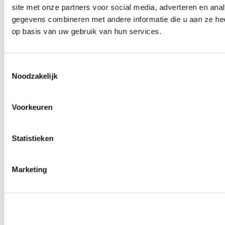
site met onze partners voor social media, adverteren en an
0
producten beschikbaar
Wielmoeren
gegevens combineren met andere informatie die u aan ze hee
0
producten beschikbaar
op basis van uw gebruik van hun services.
Draadeinden
0
producten beschikbaar
Velgen overige
0
producten beschikbaar
Toestemmingsselectie
Velgen | Wielen
Noodzakelijk
0
producten beschikbaar
Banden
0
producten beschikbaar
Voorkeuren
Remmen
0
producten beschikbaar
Statistieken
Remschijven
0
producten beschikbaar
Remblokken
0
producten beschikbaar
Marketing
Remklauwen
0
producten beschikbaar
Remleidingen
0
producten beschikbaar
Big brake kits
0
producten beschikbaar