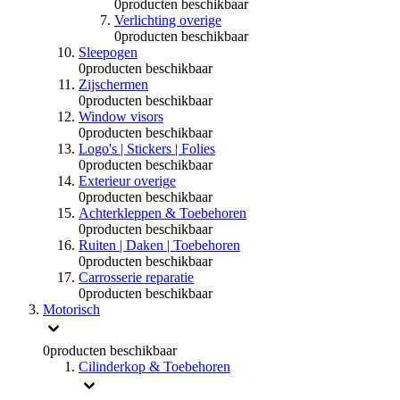
0
producten beschikbaar
Verlichting overige
0
producten beschikbaar
Sleepogen
0
producten beschikbaar
Zijschermen
0
producten beschikbaar
Window visors
0
producten beschikbaar
Logo's | Stickers | Folies
0
producten beschikbaar
Exterieur overige
0
producten beschikbaar
Achterkleppen & Toebehoren
0
producten beschikbaar
Ruiten | Daken | Toebehoren
0
producten beschikbaar
Carrosserie reparatie
0
producten beschikbaar
Motorisch
0
producten beschikbaar
Cilinderkop & Toebehoren