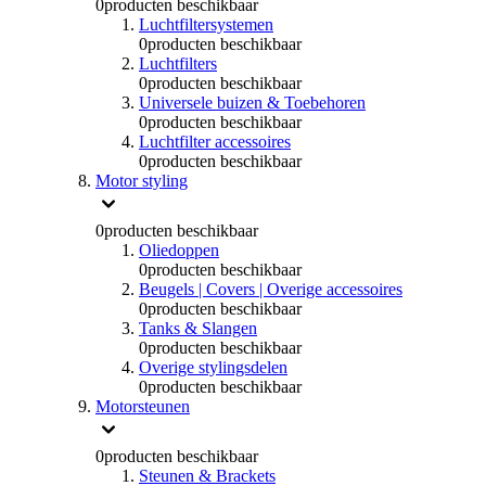
0
producten beschikbaar
Luchtfiltersystemen
0
producten beschikbaar
Luchtfilters
0
producten beschikbaar
Universele buizen & Toebehoren
0
producten beschikbaar
Luchtfilter accessoires
0
producten beschikbaar
Motor styling
0
producten beschikbaar
Oliedoppen
0
producten beschikbaar
Beugels | Covers | Overige accessoires
0
producten beschikbaar
Tanks & Slangen
0
producten beschikbaar
Overige stylingsdelen
0
producten beschikbaar
Motorsteunen
0
producten beschikbaar
Steunen & Brackets