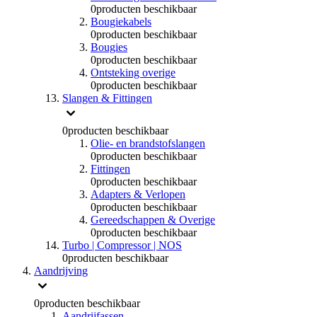
0
producten beschikbaar
Bougiekabels
0
producten beschikbaar
Bougies
0
producten beschikbaar
Ontsteking overige
0
producten beschikbaar
Slangen & Fittingen
0
producten beschikbaar
Olie- en brandstofslangen
0
producten beschikbaar
Fittingen
0
producten beschikbaar
Adapters & Verlopen
0
producten beschikbaar
Gereedschappen & Overige
0
producten beschikbaar
Turbo | Compressor | NOS
0
producten beschikbaar
Aandrijving
0
producten beschikbaar
Aandrijfassen