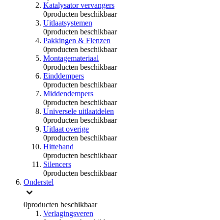
Katalysator vervangers
0
producten beschikbaar
Uitlaatsystemen
0
producten beschikbaar
Pakkingen & Flenzen
0
producten beschikbaar
Montagemateriaal
0
producten beschikbaar
Einddempers
0
producten beschikbaar
Middendempers
0
producten beschikbaar
Universele uitlaatdelen
0
producten beschikbaar
Uitlaat overige
0
producten beschikbaar
Hitteband
0
producten beschikbaar
Silencers
0
producten beschikbaar
Onderstel
0
producten beschikbaar
Verlagingsveren