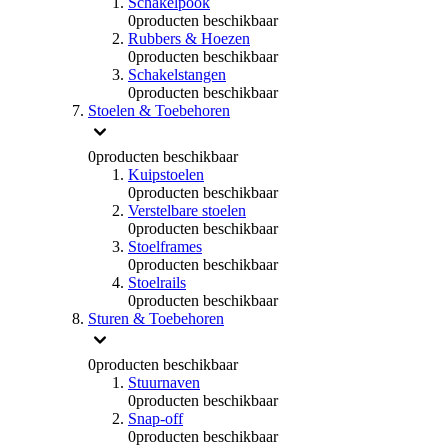
Schakelpook
0
producten beschikbaar
Rubbers & Hoezen
0
producten beschikbaar
Schakelstangen
0
producten beschikbaar
Stoelen & Toebehoren
0
producten beschikbaar
Kuipstoelen
0
producten beschikbaar
Verstelbare stoelen
0
producten beschikbaar
Stoelframes
0
producten beschikbaar
Stoelrails
0
producten beschikbaar
Sturen & Toebehoren
0
producten beschikbaar
Stuurnaven
0
producten beschikbaar
Snap-off
0
producten beschikbaar