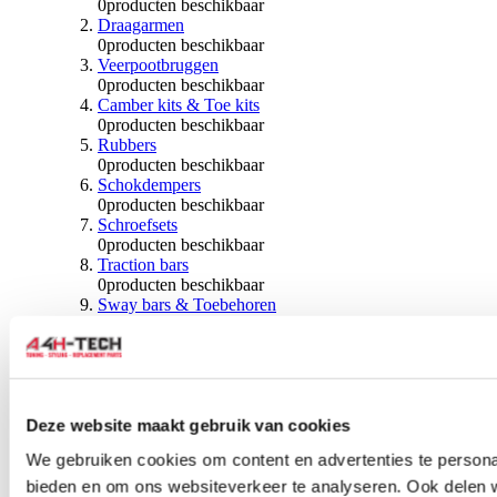
0
producten beschikbaar
Draagarmen
0
producten beschikbaar
Veerpootbruggen
0
producten beschikbaar
Camber kits & Toe kits
0
producten beschikbaar
Rubbers
0
producten beschikbaar
Schokdempers
0
producten beschikbaar
Schroefsets
0
producten beschikbaar
Traction bars
0
producten beschikbaar
Sway bars & Toebehoren
0
producten beschikbaar
Kogels & Hoezen
0
producten beschikbaar
Wiellagers & Naven
0
producten beschikbaar
Wielen & Toebehoren
Deze website maakt gebruik van cookies
We gebruiken cookies om content en advertenties te personal
0
producten beschikbaar
bieden en om ons websiteverkeer te analyseren. Ook delen 
Spoorverbreders