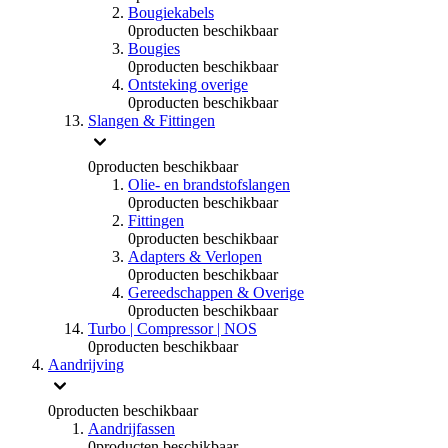
Bougiekabels
0
producten beschikbaar
Bougies
0
producten beschikbaar
Ontsteking overige
0
producten beschikbaar
Slangen & Fittingen
0
producten beschikbaar
Olie- en brandstofslangen
0
producten beschikbaar
Fittingen
0
producten beschikbaar
Adapters & Verlopen
0
producten beschikbaar
Gereedschappen & Overige
0
producten beschikbaar
Turbo | Compressor | NOS
0
producten beschikbaar
Aandrijving
0
producten beschikbaar
Aandrijfassen
0
producten beschikbaar