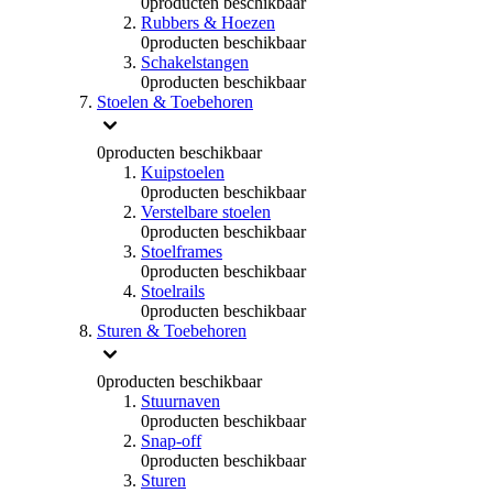
0
producten beschikbaar
Rubbers & Hoezen
0
producten beschikbaar
Schakelstangen
0
producten beschikbaar
Stoelen & Toebehoren
0
producten beschikbaar
Kuipstoelen
0
producten beschikbaar
Verstelbare stoelen
0
producten beschikbaar
Stoelframes
0
producten beschikbaar
Stoelrails
0
producten beschikbaar
Sturen & Toebehoren
0
producten beschikbaar
Stuurnaven
0
producten beschikbaar
Snap-off
0
producten beschikbaar
Sturen