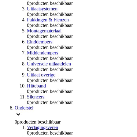
0
producten beschikbaar
Uitlaatsystemen
0
producten beschikbaar
Pakkingen & Flenzen
0
producten beschikbaar
Montagemateriaal
0
producten beschikbaar
Einddempers
0
producten beschikbaar
Middendempers
0
producten beschikbaar
Universele uitlaatdelen
0
producten beschikbaar
Uitlaat overige
0
producten beschikbaar
Hitteband
0
producten beschikbaar
Silencers
0
producten beschikbaar
Onderstel
0
producten beschikbaar
Verlagingsveren
0
producten beschikbaar