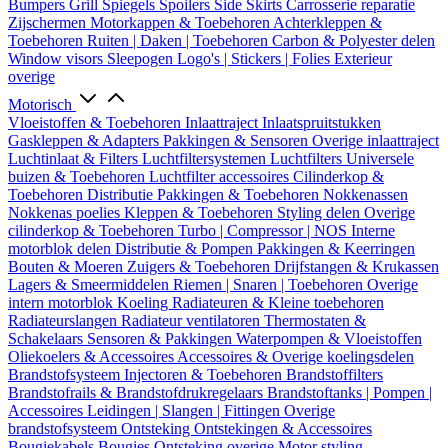
Bumpers
Grill
Spiegels
Spoilers
Side Skirts
Carrosserie reparatie
Zijschermen
Motorkappen & Toebehoren
Achterkleppen &
Toebehoren
Ruiten | Daken | Toebehoren
Carbon & Polyester delen
Window visors
Sleepogen
Logo's | Stickers | Folies
Exterieur
overige
Motorisch
Vloeistoffen & Toebehoren
Inlaattraject
Inlaatspruitstukken
Gaskleppen & Adapters
Pakkingen & Sensoren
Overige inlaattraject
Luchtinlaat & Filters
Luchtfiltersystemen
Luchtfilters
Universele
buizen & Toebehoren
Luchtfilter accessoires
Cilinderkop &
Toebehoren
Distributie
Pakkingen & Toebehoren
Nokkenassen
Nokkenas poelies
Kleppen & Toebehoren
Styling delen
Overige
cilinderkop & Toebehoren
Turbo | Compressor | NOS
Interne
motorblok delen
Distributie & Pompen
Pakkingen & Keerringen
Bouten & Moeren
Zuigers & Toebehoren
Drijfstangen & Krukassen
Lagers & Smeermiddelen
Riemen | Snaren | Toebehoren
Overige
intern motorblok
Koeling
Radiateuren & Kleine toebehoren
Radiateurslangen
Radiateur ventilatoren
Thermostaten &
Schakelaars
Sensoren & Pakkingen
Waterpompen & Vloeistoffen
Oliekoelers & Accessoires
Accessoires & Overige koelingsdelen
Brandstofsysteem
Injectoren & Toebehoren
Brandstoffilters
Brandstofrails & Brandstofdrukregelaars
Brandstoftanks | Pompen |
Accessoires
Leidingen | Slangen | Fittingen
Overige
brandstofsysteem
Ontsteking
Ontstekingen & Accessoires
Bougiekabels
Bougies
Ontsteking overige
Motor styling