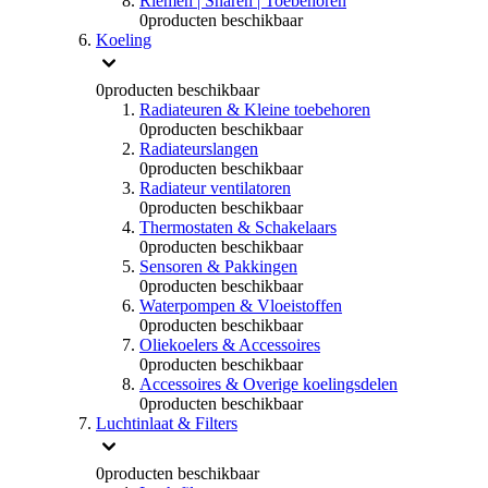
Riemen | Snaren | Toebehoren
0
producten beschikbaar
Koeling
0
producten beschikbaar
Radiateuren & Kleine toebehoren
0
producten beschikbaar
Radiateurslangen
0
producten beschikbaar
Radiateur ventilatoren
0
producten beschikbaar
Thermostaten & Schakelaars
0
producten beschikbaar
Sensoren & Pakkingen
0
producten beschikbaar
Waterpompen & Vloeistoffen
0
producten beschikbaar
Oliekoelers & Accessoires
0
producten beschikbaar
Accessoires & Overige koelingsdelen
0
producten beschikbaar
Luchtinlaat & Filters
0
producten beschikbaar