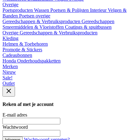
Overige
Poetsproducten
Wassen
Poetsen & Polijsten
Interieur
Velgen &
Banden
Poetsen overige
Gereedschappen & Verbruiksproducten
Gereedschappen
Smeermiddelen & Vloeistoffen
Coatings & spuitbussen
Overige Gereedschappen & Verbruiksproducten
Kleding
Helmen & Toebehoren
Promotie & Stickers
Cadeaubonnen
Honda Onderhoudspakketten
Merken
Nieuw
Sale!
Outlet
Reken af met je account
E-mail adres
Wachtwoord
Wachtwoord vergeten?
Inloggen