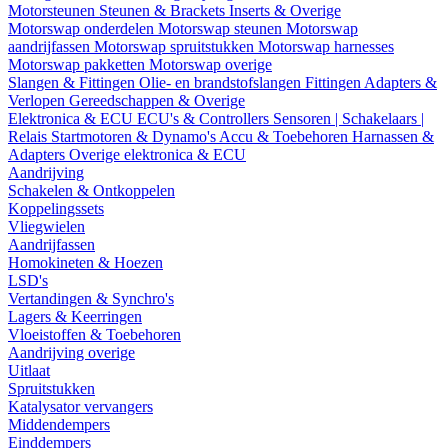
Motorsteunen
Steunen & Brackets
Inserts & Overige
Motorswap onderdelen
Motorswap steunen
Motorswap
aandrijfassen
Motorswap spruitstukken
Motorswap harnesses
Motorswap pakketten
Motorswap overige
Slangen & Fittingen
Olie- en brandstofslangen
Fittingen
Adapters &
Verlopen
Gereedschappen & Overige
Elektronica & ECU
ECU's & Controllers
Sensoren | Schakelaars |
Relais
Startmotoren & Dynamo's
Accu & Toebehoren
Harnassen &
Adapters
Overige elektronica & ECU
Aandrijving
Schakelen & Ontkoppelen
Koppelingssets
Vliegwielen
Aandrijfassen
Homokineten & Hoezen
LSD's
Vertandingen & Synchro's
Lagers & Keerringen
Vloeistoffen & Toebehoren
Aandrijving overige
Uitlaat
Spruitstukken
Katalysator vervangers
Middendempers
Einddempers