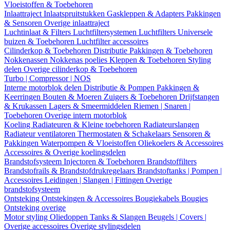
Vloeistoffen & Toebehoren
Inlaattraject
Inlaatspruitstukken
Gaskleppen & Adapters
Pakkingen
& Sensoren
Overige inlaattraject
Luchtinlaat & Filters
Luchtfiltersystemen
Luchtfilters
Universele
buizen & Toebehoren
Luchtfilter accessoires
Cilinderkop & Toebehoren
Distributie
Pakkingen & Toebehoren
Nokkenassen
Nokkenas poelies
Kleppen & Toebehoren
Styling
delen
Overige cilinderkop & Toebehoren
Turbo | Compressor | NOS
Interne motorblok delen
Distributie & Pompen
Pakkingen &
Keerringen
Bouten & Moeren
Zuigers & Toebehoren
Drijfstangen
& Krukassen
Lagers & Smeermiddelen
Riemen | Snaren |
Toebehoren
Overige intern motorblok
Koeling
Radiateuren & Kleine toebehoren
Radiateurslangen
Radiateur ventilatoren
Thermostaten & Schakelaars
Sensoren &
Pakkingen
Waterpompen & Vloeistoffen
Oliekoelers & Accessoires
Accessoires & Overige koelingsdelen
Brandstofsysteem
Injectoren & Toebehoren
Brandstoffilters
Brandstofrails & Brandstofdrukregelaars
Brandstoftanks | Pompen |
Accessoires
Leidingen | Slangen | Fittingen
Overige
brandstofsysteem
Ontsteking
Ontstekingen & Accessoires
Bougiekabels
Bougies
Ontsteking overige
Motor styling
Oliedoppen
Tanks & Slangen
Beugels | Covers |
Overige accessoires
Overige stylingsdelen