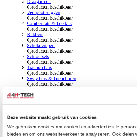
Draagarmen
0
producten beschikbaar
Veerpootbruggen
0
producten beschikbaar
Camber kits & Toe kits
0
producten beschikbaar
Rubbers
0
producten beschikbaar
Schokdempers
0
producten beschikbaar
Schroefsets
0
producten beschikbaar
Traction bars
0
producten beschikbaar
Sway bars & Toebehoren
0
producten beschikbaar
Kogels & Hoezen
0
producten beschikbaar
Wiellagers & Naven
0
producten beschikbaar
Wielen & Toebehoren
Deze website maakt gebruik van cookies
0
producten beschikbaar
We gebruiken cookies om content en advertenties te personal
Spoorverbreders
bieden en om ons websiteverkeer te analyseren. Ook delen 
0
producten beschikbaar