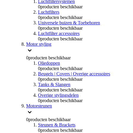
Luchtfiltersystemen
0
producten beschikbaar
Luchtfilters
0
producten beschikbaar
Universele buizen & Toebehoren
0
producten beschikbaar
Luchtfilter accessoires
0
producten beschikbaar
Motor styling
0
producten beschikbaar
Oliedoppen
0
producten beschikbaar
Beugels | Covers | Overige accessoires
0
producten beschikbaar
Tanks & Slangen
0
producten beschikbaar
Overige stylingsdelen
0
producten beschikbaar
Motorsteunen
0
producten beschikbaar
Steunen & Brackets
0
producten beschikbaar