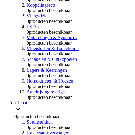
Koppelingssets
0
producten beschikbaar
Vliegwielen
0
producten beschikbaar
LSD's
0
producten beschikbaar
Vertandingen & Synchro's
0
producten beschikbaar
Vloeistoffen & Toebehoren
0
producten beschikbaar
Schakelen & Ontkoppelen
0
producten beschikbaar
Lagers & Keerringen
0
producten beschikbaar
Homokineten & Hoezen
0
producten beschikbaar
Aandrijving overige
0
producten beschikbaar
Uitlaat
0
producten beschikbaar
Spruitstukken
0
producten beschikbaar
Katalysator vervangers