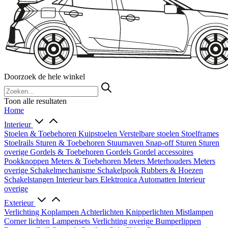
Doorzoek de hele winkel
Toon alle resultaten
Home
Interieur
Stoelen & Toebehoren
Kuipstoelen
Verstelbare stoelen
Stoelframes
Stoelrails
Sturen & Toebehoren
Stuurnaven
Snap-off
Sturen
Sturen
overige
Gordels & Toebehoren
Gordels
Gordel accessoires
Pookknoppen
Meters & Toebehoren
Meters
Meterhouders
Meters
overige
Schakelmechanisme
Schakelpook
Rubbers & Hoezen
Schakelstangen
Interieur bars
Elektronica
Automatten
Interieur
overige
Exterieur
Verlichting
Koplampen
Achterlichten
Knipperlichten
Mistlampen
Corner lichten
Lampensets
Verlichting overige
Bumperlippen