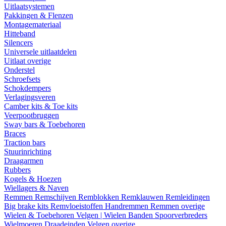
Uitlaatsystemen
Pakkingen & Flenzen
Montagemateriaal
Hitteband
Silencers
Universele uitlaatdelen
Uitlaat overige
Onderstel
Schroefsets
Schokdempers
Verlagingsveren
Camber kits & Toe kits
Veerpootbruggen
Sway bars & Toebehoren
Braces
Traction bars
Stuurinrichting
Draagarmen
Rubbers
Kogels & Hoezen
Wiellagers & Naven
Remmen
Remschijven
Remblokken
Remklauwen
Remleidingen
Big brake kits
Remvloeistoffen
Handremmen
Remmen overige
Wielen & Toebehoren
Velgen | Wielen
Banden
Spoorverbreders
Wielmoeren
Draadeinden
Velgen overige