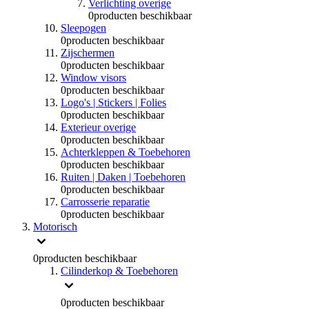
Verlichting overige
0
producten beschikbaar
Sleepogen
0
producten beschikbaar
Zijschermen
0
producten beschikbaar
Window visors
0
producten beschikbaar
Logo's | Stickers | Folies
0
producten beschikbaar
Exterieur overige
0
producten beschikbaar
Achterkleppen & Toebehoren
0
producten beschikbaar
Ruiten | Daken | Toebehoren
0
producten beschikbaar
Carrosserie reparatie
0
producten beschikbaar
Motorisch
0
producten beschikbaar
Cilinderkop & Toebehoren
0
producten beschikbaar