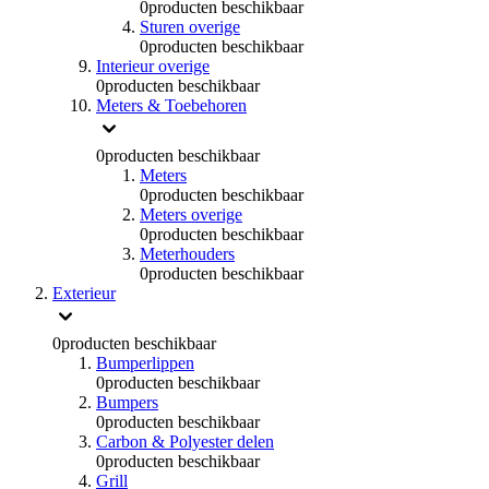
0
producten beschikbaar
Sturen overige
0
producten beschikbaar
Interieur overige
0
producten beschikbaar
Meters & Toebehoren
0
producten beschikbaar
Meters
0
producten beschikbaar
Meters overige
0
producten beschikbaar
Meterhouders
0
producten beschikbaar
Exterieur
0
producten beschikbaar
Bumperlippen
0
producten beschikbaar
Bumpers
0
producten beschikbaar
Carbon & Polyester delen
0
producten beschikbaar
Grill