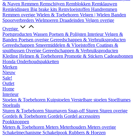
& Naven
Remmen
Remschijven
Remblokken
Remklauwen
Remleidingen
Big brake kits
Remvloeistoffen
Handremmen
Remmen overige
Wielen & Toebehoren
Velgen | Wielen
Banden
Spoorverbreders
Wielmoeren
Draadeinden
Velgen overige
Overige
Poetsproducten
Wassen
Poetsen & Polijsten
Interieur
Velgen &
Banden
Poetsen overige
Gereedschappen & Verbruiksproducten
Gereedschappen
Smeermiddelen & Vloeistoffen
Coatings &
spuitbussen
Overige Gereedschappen & Verbruiksproducten
Kleding
Helmen & Toebehoren
Promotie & Stickers
Cadeaubonnen
Honda Onderhoudspakketten
Merken
Nieuw
Sale!
Outlet
Home
Interieur
Stoelen & Toebehoren
Kuipstoelen
Verstelbare stoelen
Stoelframes
Stoelrails
Sturen & Toebehoren
Stuurnaven
Snap-off
Sturen
Sturen overige
Gordels & Toebehoren
Gordels
Gordel accessoires
Pookknoppen
Meters & Toebehoren
Meters
Meterhouders
Meters overige
Schakelmechanisme
Schakelpook
Rubbers & Hoezen