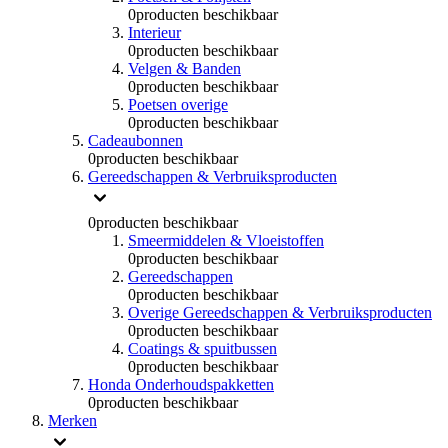
0
producten beschikbaar
Interieur
0
producten beschikbaar
Velgen & Banden
0
producten beschikbaar
Poetsen overige
0
producten beschikbaar
Cadeaubonnen
0
producten beschikbaar
Gereedschappen & Verbruiksproducten
0
producten beschikbaar
Smeermiddelen & Vloeistoffen
0
producten beschikbaar
Gereedschappen
0
producten beschikbaar
Overige Gereedschappen & Verbruiksproducten
0
producten beschikbaar
Coatings & spuitbussen
0
producten beschikbaar
Honda Onderhoudspakketten
0
producten beschikbaar
Merken