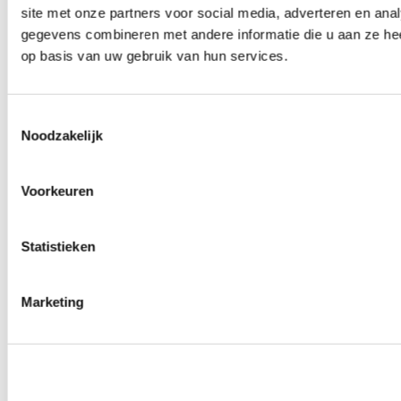
site met onze partners voor social media, adverteren en an
Wielmoeren
0
producten beschikbaar
gegevens combineren met andere informatie die u aan ze hee
Draadeinden
op basis van uw gebruik van hun services.
0
producten beschikbaar
Velgen overige
0
producten beschikbaar
Velgen | Wielen
Toestemmingsselectie
0
producten beschikbaar
Noodzakelijk
Banden
0
producten beschikbaar
Remmen
Voorkeuren
0
producten beschikbaar
Remschijven
Statistieken
0
producten beschikbaar
Remblokken
0
producten beschikbaar
Remklauwen
Marketing
0
producten beschikbaar
Remleidingen
0
producten beschikbaar
Big brake kits
0
producten beschikbaar
Remvloeistoffen