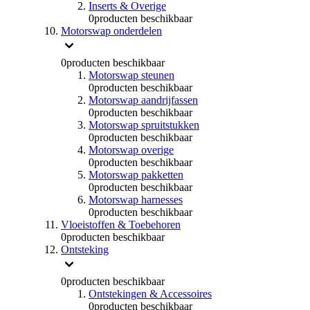
Inserts & Overige
0
producten beschikbaar
Motorswap onderdelen
0
producten beschikbaar
Motorswap steunen
0
producten beschikbaar
Motorswap aandrijfassen
0
producten beschikbaar
Motorswap spruitstukken
0
producten beschikbaar
Motorswap overige
0
producten beschikbaar
Motorswap pakketten
0
producten beschikbaar
Motorswap harnesses
0
producten beschikbaar
Vloeistoffen & Toebehoren
0
producten beschikbaar
Ontsteking
0
producten beschikbaar
Ontstekingen & Accessoires
0
producten beschikbaar