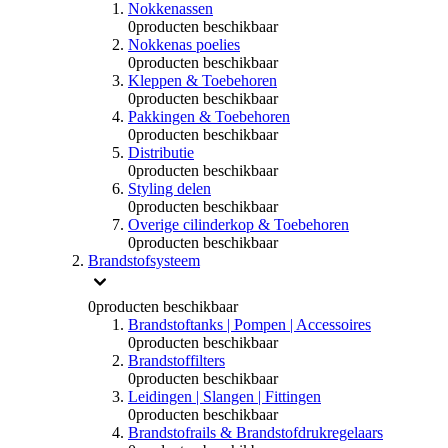
Nokkenassen
0
producten beschikbaar
Nokkenas poelies
0
producten beschikbaar
Kleppen & Toebehoren
0
producten beschikbaar
Pakkingen & Toebehoren
0
producten beschikbaar
Distributie
0
producten beschikbaar
Styling delen
0
producten beschikbaar
Overige cilinderkop & Toebehoren
0
producten beschikbaar
Brandstofsysteem
0
producten beschikbaar
Brandstoftanks | Pompen | Accessoires
0
producten beschikbaar
Brandstoffilters
0
producten beschikbaar
Leidingen | Slangen | Fittingen
0
producten beschikbaar
Brandstofrails & Brandstofdrukregelaars