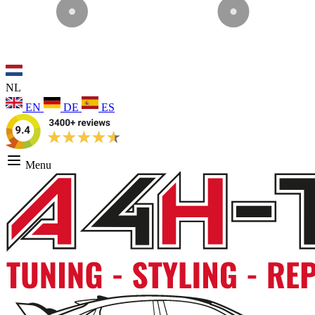
NL
EN
DE
ES
Menu