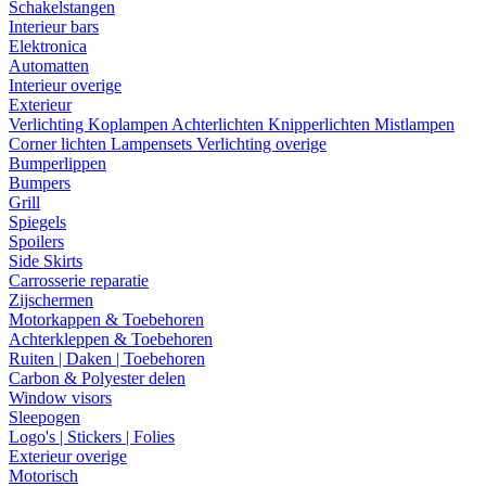
Schakelstangen
Interieur bars
Elektronica
Automatten
Interieur overige
Exterieur
Verlichting
Koplampen
Achterlichten
Knipperlichten
Mistlampen
Corner lichten
Lampensets
Verlichting overige
Bumperlippen
Bumpers
Grill
Spiegels
Spoilers
Side Skirts
Carrosserie reparatie
Zijschermen
Motorkappen & Toebehoren
Achterkleppen & Toebehoren
Ruiten | Daken | Toebehoren
Carbon & Polyester delen
Window visors
Sleepogen
Logo's | Stickers | Folies
Exterieur overige
Motorisch