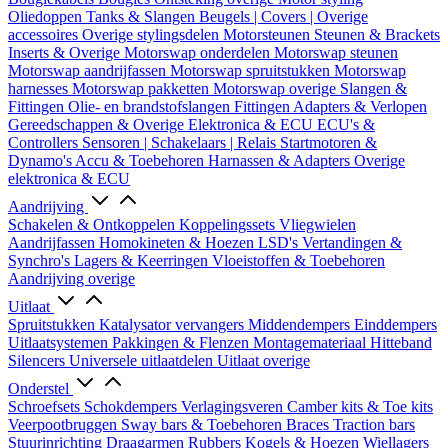
Oliedoppen
Tanks & Slangen
Beugels | Covers | Overige
accessoires
Overige stylingsdelen
Motorsteunen
Steunen & Brackets
Inserts & Overige
Motorswap onderdelen
Motorswap steunen
Motorswap aandrijfassen
Motorswap spruitstukken
Motorswap
harnesses
Motorswap pakketten
Motorswap overige
Slangen &
Fittingen
Olie- en brandstofslangen
Fittingen
Adapters & Verlopen
Gereedschappen & Overige
Elektronica & ECU
ECU's &
Controllers
Sensoren | Schakelaars | Relais
Startmotoren &
Dynamo's
Accu & Toebehoren
Harnassen & Adapters
Overige
elektronica & ECU
Aandrijving
Schakelen & Ontkoppelen
Koppelingssets
Vliegwielen
Aandrijfassen
Homokineten & Hoezen
LSD's
Vertandingen &
Synchro's
Lagers & Keerringen
Vloeistoffen & Toebehoren
Aandrijving overige
Uitlaat
Spruitstukken
Katalysator vervangers
Middendempers
Einddempers
Uitlaatsystemen
Pakkingen & Flenzen
Montagemateriaal
Hitteband
Silencers
Universele uitlaatdelen
Uitlaat overige
Onderstel
Schroefsets
Schokdempers
Verlagingsveren
Camber kits & Toe kits
Veerpootbruggen
Sway bars & Toebehoren
Braces
Traction bars
Stuurinrichting
Draagarmen
Rubbers
Kogels & Hoezen
Wiellagers