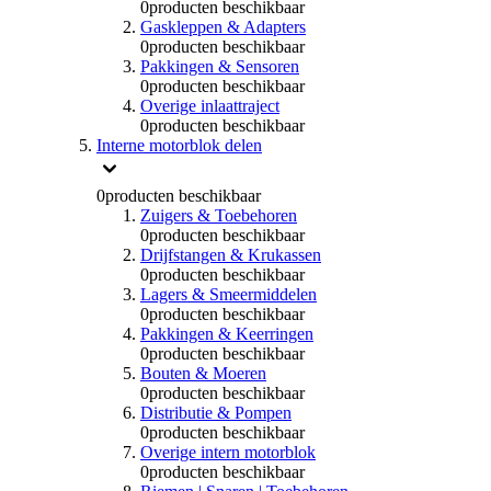
0
producten beschikbaar
Gaskleppen & Adapters
0
producten beschikbaar
Pakkingen & Sensoren
0
producten beschikbaar
Overige inlaattraject
0
producten beschikbaar
Interne motorblok delen
0
producten beschikbaar
Zuigers & Toebehoren
0
producten beschikbaar
Drijfstangen & Krukassen
0
producten beschikbaar
Lagers & Smeermiddelen
0
producten beschikbaar
Pakkingen & Keerringen
0
producten beschikbaar
Bouten & Moeren
0
producten beschikbaar
Distributie & Pompen
0
producten beschikbaar
Overige intern motorblok
0
producten beschikbaar