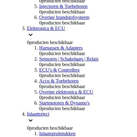
0
producten beschikbaar
Injectoren & Toebehoren
0
producten beschikbaar
Overige brandstofsysteem
0
producten beschikbaar
Elektronica & ECU
0
producten beschikbaar
Harnassen & Adapters
0
producten beschikbaar
Sensoren | Schakelaars | Relais
0
producten beschikbaar
ECU's & Controllers
0
producten beschikbaar
Accu & Toebehoren
0
producten beschikbaar
Overige elektronica & ECU
0
producten beschikbaar
Startmotoren & Dynamo's
0
producten beschikbaar
Inlaattraject
0
producten beschikbaar
Inlaatspruitstukken