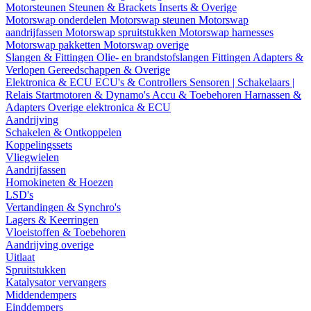
Motorsteunen
Steunen & Brackets
Inserts & Overige
Motorswap onderdelen
Motorswap steunen
Motorswap
aandrijfassen
Motorswap spruitstukken
Motorswap harnesses
Motorswap pakketten
Motorswap overige
Slangen & Fittingen
Olie- en brandstofslangen
Fittingen
Adapters &
Verlopen
Gereedschappen & Overige
Elektronica & ECU
ECU's & Controllers
Sensoren | Schakelaars |
Relais
Startmotoren & Dynamo's
Accu & Toebehoren
Harnassen &
Adapters
Overige elektronica & ECU
Aandrijving
Schakelen & Ontkoppelen
Koppelingssets
Vliegwielen
Aandrijfassen
Homokineten & Hoezen
LSD's
Vertandingen & Synchro's
Lagers & Keerringen
Vloeistoffen & Toebehoren
Aandrijving overige
Uitlaat
Spruitstukken
Katalysator vervangers
Middendempers
Einddempers