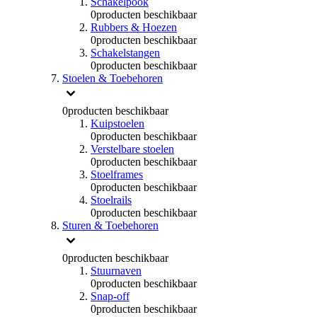
Schakelpook
0
producten beschikbaar
Rubbers & Hoezen
0
producten beschikbaar
Schakelstangen
0
producten beschikbaar
Stoelen & Toebehoren
0
producten beschikbaar
Kuipstoelen
0
producten beschikbaar
Verstelbare stoelen
0
producten beschikbaar
Stoelframes
0
producten beschikbaar
Stoelrails
0
producten beschikbaar
Sturen & Toebehoren
0
producten beschikbaar
Stuurnaven
0
producten beschikbaar
Snap-off
0
producten beschikbaar