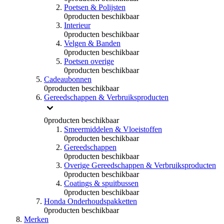
Poetsen & Polijsten
0
producten beschikbaar
Interieur
0
producten beschikbaar
Velgen & Banden
0
producten beschikbaar
Poetsen overige
0
producten beschikbaar
Cadeaubonnen
0
producten beschikbaar
Gereedschappen & Verbruiksproducten
0
producten beschikbaar
Smeermiddelen & Vloeistoffen
0
producten beschikbaar
Gereedschappen
0
producten beschikbaar
Overige Gereedschappen & Verbruiksproducten
0
producten beschikbaar
Coatings & spuitbussen
0
producten beschikbaar
Honda Onderhoudspakketten
0
producten beschikbaar
Merken