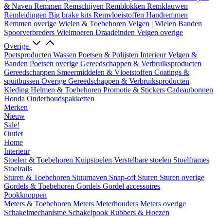
& Naven
Remmen
Remschijven
Remblokken
Remklauwen
Remleidingen
Big brake kits
Remvloeistoffen
Handremmen
Remmen overige
Wielen & Toebehoren
Velgen | Wielen
Banden
Spoorverbreders
Wielmoeren
Draadeinden
Velgen overige
Overige
Poetsproducten
Wassen
Poetsen & Polijsten
Interieur
Velgen &
Banden
Poetsen overige
Gereedschappen & Verbruiksproducten
Gereedschappen
Smeermiddelen & Vloeistoffen
Coatings &
spuitbussen
Overige Gereedschappen & Verbruiksproducten
Kleding
Helmen & Toebehoren
Promotie & Stickers
Cadeaubonnen
Honda Onderhoudspakketten
Merken
Nieuw
Sale!
Outlet
Home
Interieur
Stoelen & Toebehoren
Kuipstoelen
Verstelbare stoelen
Stoelframes
Stoelrails
Sturen & Toebehoren
Stuurnaven
Snap-off
Sturen
Sturen overige
Gordels & Toebehoren
Gordels
Gordel accessoires
Pookknoppen
Meters & Toebehoren
Meters
Meterhouders
Meters overige
Schakelmechanisme
Schakelpook
Rubbers & Hoezen