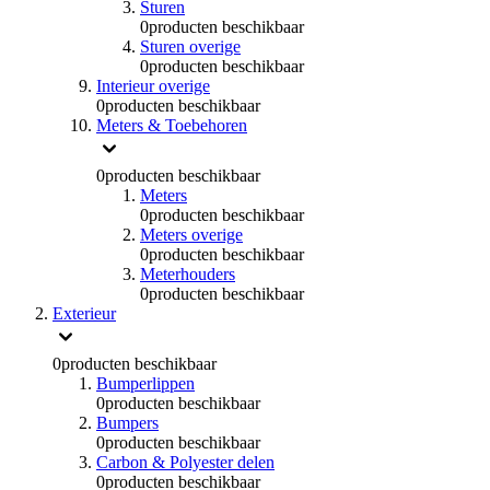
Sturen
0
producten beschikbaar
Sturen overige
0
producten beschikbaar
Interieur overige
0
producten beschikbaar
Meters & Toebehoren
0
producten beschikbaar
Meters
0
producten beschikbaar
Meters overige
0
producten beschikbaar
Meterhouders
0
producten beschikbaar
Exterieur
0
producten beschikbaar
Bumperlippen
0
producten beschikbaar
Bumpers
0
producten beschikbaar
Carbon & Polyester delen
0
producten beschikbaar