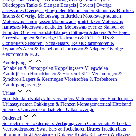
Oliedoppen
Tanks & Slangen
Beugels | Covers | Overige
accessoires
Overige stylingsdelen
Motorsteunen
Steunen & Brackets
Inserts & Overige
Motorswap onderdelen
Motorswap steunen
Motorswap aandrijfassen
Motorswap spruitstukken
Motorswap
harnesses
Motorswap pakketten
Motorswap overige
Slangen &
Fittingen
Olie- en brandstofslangen
Fittingen
Adapters & Verlopen
Gereedschappen & Overige
Elektronica & ECU
ECU's &
Controllers
Sensoren | Schakelaars | Relais
Startmotoren &
Dynamo's
Accu & Toebehoren
Harnassen & Adapters
Overige
elektronica & ECU
Aandrijving
Schakelen & Ontkoppelen
Koppelingssets
Vliegwielen
Aandrijfassen
Homokineten & Hoezen
LSD's
Vertandingen &
Synchro's
Lagers & Keerringen
Vloeistoffen & Toebehoren
Aandrijving overige
Uitlaat
Spruitstukken
Katalysator vervangers
Middendempers
Einddempers
Uitlaatsystemen
Pakkingen & Flenzen
Montagemateriaal
Hitteband
Silencers
Universele uitlaatdelen
Uitlaat overige
Onderstel
Schroefsets
Schokdempers
Verlagingsveren
Camber kits & Toe kits
Veerpootbruggen
Sway bars & Toebehoren
Braces
Traction bars
Stuurinrichting
Draagarmen
Rubbers
Kogels & Hoezen
Wiellagers