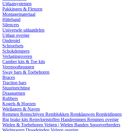
Uitlaatsystemen
Pakkingen & Flenzen
Montagemateriaal
Hitteband
Silencers
Universele uitlaatdelen
Uitlaat overige
Onderstel
Schroefsets
Schokdempers
Verlagingsveren
Camber kits & Toe kits
Veerpootbruggen
Sway bars & Toebehoren
Braces
Traction bars
Stuurinrichting
Draagarmen
Rubbers
Kogels & Hoezen
Wiellagers & Naven
Remmen
Remschijven
Remblokken
Remklauwen
Remleidingen
Big brake kits
Remvloeistoffen
Handremmen
Remmen overige
Wielen & Toebehoren
Velgen | Wielen
Banden
Spoorverbreders
Wielmoeren
Draadeinden
Velgen overige