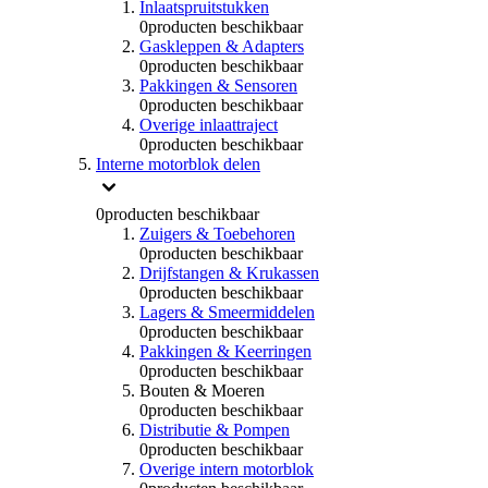
Inlaatspruitstukken
0
producten beschikbaar
Gaskleppen & Adapters
0
producten beschikbaar
Pakkingen & Sensoren
0
producten beschikbaar
Overige inlaattraject
0
producten beschikbaar
Interne motorblok delen
0
producten beschikbaar
Zuigers & Toebehoren
0
producten beschikbaar
Drijfstangen & Krukassen
0
producten beschikbaar
Lagers & Smeermiddelen
0
producten beschikbaar
Pakkingen & Keerringen
0
producten beschikbaar
Bouten & Moeren
0
producten beschikbaar
Distributie & Pompen
0
producten beschikbaar
Overige intern motorblok