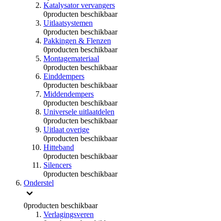
Katalysator vervangers
0
producten beschikbaar
Uitlaatsystemen
0
producten beschikbaar
Pakkingen & Flenzen
0
producten beschikbaar
Montagemateriaal
0
producten beschikbaar
Einddempers
0
producten beschikbaar
Middendempers
0
producten beschikbaar
Universele uitlaatdelen
0
producten beschikbaar
Uitlaat overige
0
producten beschikbaar
Hitteband
0
producten beschikbaar
Silencers
0
producten beschikbaar
Onderstel
0
producten beschikbaar
Verlagingsveren