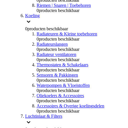
0
producten beschikbaar
Riemen | Snaren | Toebehoren
0
producten beschikbaar
Koeling
0
producten beschikbaar
Radiateuren & Kleine toebehoren
0
producten beschikbaar
Radiateurslangen
0
producten beschikbaar
Radiateur ventilatoren
0
producten beschikbaar
Thermostaten & Schakelaars
0
producten beschikbaar
Sensoren & Pakkingen
0
producten beschikbaar
Waterpompen & Vloeistoffen
0
producten beschikbaar
Oliekoelers & Accessoires
0
producten beschikbaar
Accessoires & Overige koelingsdelen
0
producten beschikbaar
Luchtinlaat & Filters