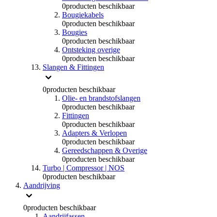
0
producten beschikbaar
Bougiekabels
0
producten beschikbaar
Bougies
0
producten beschikbaar
Ontsteking overige
0
producten beschikbaar
Slangen & Fittingen
0
producten beschikbaar
Olie- en brandstofslangen
0
producten beschikbaar
Fittingen
0
producten beschikbaar
Adapters & Verlopen
0
producten beschikbaar
Gereedschappen & Overige
0
producten beschikbaar
Turbo | Compressor | NOS
0
producten beschikbaar
Aandrijving
0
producten beschikbaar
Aandrijfassen