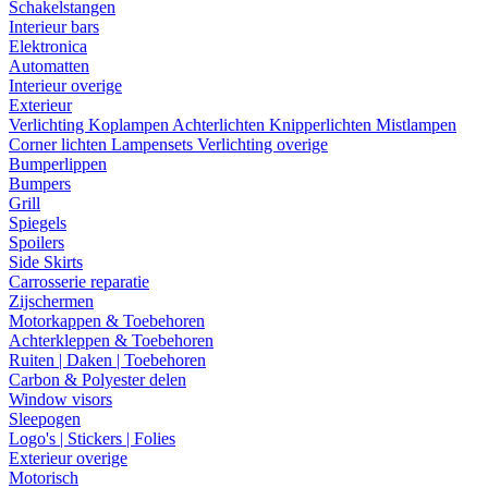
Schakelstangen
Interieur bars
Elektronica
Automatten
Interieur overige
Exterieur
Verlichting
Koplampen
Achterlichten
Knipperlichten
Mistlampen
Corner lichten
Lampensets
Verlichting overige
Bumperlippen
Bumpers
Grill
Spiegels
Spoilers
Side Skirts
Carrosserie reparatie
Zijschermen
Motorkappen & Toebehoren
Achterkleppen & Toebehoren
Ruiten | Daken | Toebehoren
Carbon & Polyester delen
Window visors
Sleepogen
Logo's | Stickers | Folies
Exterieur overige
Motorisch