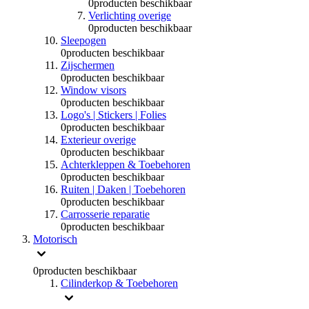
0
producten beschikbaar
Verlichting overige
0
producten beschikbaar
Sleepogen
0
producten beschikbaar
Zijschermen
0
producten beschikbaar
Window visors
0
producten beschikbaar
Logo's | Stickers | Folies
0
producten beschikbaar
Exterieur overige
0
producten beschikbaar
Achterkleppen & Toebehoren
0
producten beschikbaar
Ruiten | Daken | Toebehoren
0
producten beschikbaar
Carrosserie reparatie
0
producten beschikbaar
Motorisch
0
producten beschikbaar
Cilinderkop & Toebehoren