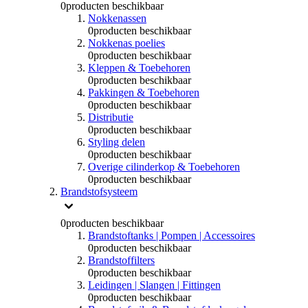
0
producten beschikbaar
Nokkenassen
0
producten beschikbaar
Nokkenas poelies
0
producten beschikbaar
Kleppen & Toebehoren
0
producten beschikbaar
Pakkingen & Toebehoren
0
producten beschikbaar
Distributie
0
producten beschikbaar
Styling delen
0
producten beschikbaar
Overige cilinderkop & Toebehoren
0
producten beschikbaar
Brandstofsysteem
0
producten beschikbaar
Brandstoftanks | Pompen | Accessoires
0
producten beschikbaar
Brandstoffilters
0
producten beschikbaar
Leidingen | Slangen | Fittingen
0
producten beschikbaar