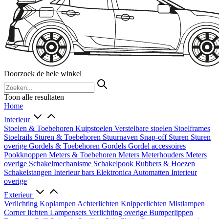
Doorzoek de hele winkel
Toon alle resultaten
Home
Interieur
Stoelen & Toebehoren
Kuipstoelen
Verstelbare stoelen
Stoelframes
Stoelrails
Sturen & Toebehoren
Stuurnaven
Snap-off
Sturen
Sturen
overige
Gordels & Toebehoren
Gordels
Gordel accessoires
Pookknoppen
Meters & Toebehoren
Meters
Meterhouders
Meters
overige
Schakelmechanisme
Schakelpook
Rubbers & Hoezen
Schakelstangen
Interieur bars
Elektronica
Automatten
Interieur
overige
Exterieur
Verlichting
Koplampen
Achterlichten
Knipperlichten
Mistlampen
Corner lichten
Lampensets
Verlichting overige
Bumperlippen