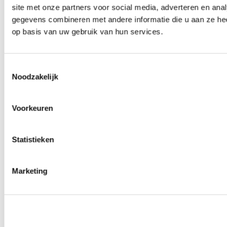
site met onze partners voor social media, adverteren en an
0
producten beschikbaar
Wielmoeren
gegevens combineren met andere informatie die u aan ze hee
0
producten beschikbaar
op basis van uw gebruik van hun services.
Draadeinden
0
producten beschikbaar
Velgen overige
0
producten beschikbaar
Toestemmingsselectie
Velgen | Wielen
Noodzakelijk
0
producten beschikbaar
Banden
0
producten beschikbaar
Voorkeuren
Remmen
0
producten beschikbaar
Statistieken
Remschijven
0
producten beschikbaar
Remblokken
0
producten beschikbaar
Marketing
Remklauwen
0
producten beschikbaar
Remleidingen
0
producten beschikbaar
Big brake kits
0
producten beschikbaar