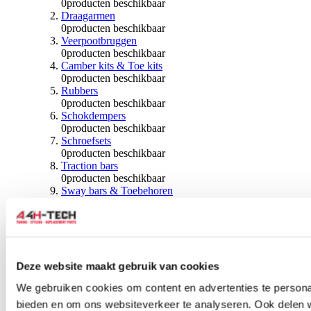
0
producten beschikbaar
Draagarmen
0
producten beschikbaar
Veerpootbruggen
0
producten beschikbaar
Camber kits & Toe kits
0
producten beschikbaar
Rubbers
0
producten beschikbaar
Schokdempers
0
producten beschikbaar
Schroefsets
0
producten beschikbaar
Traction bars
0
producten beschikbaar
Sway bars & Toebehoren
0
producten beschikbaar
Kogels & Hoezen
0
producten beschikbaar
Wiellagers & Naven
0
producten beschikbaar
Wielen & Toebehoren
Deze website maakt gebruik van cookies
We gebruiken cookies om content en advertenties te personal
0
producten beschikbaar
bieden en om ons websiteverkeer te analyseren. Ook delen 
Spoorverbreders