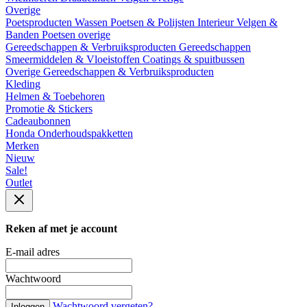
Overige
Poetsproducten
Wassen
Poetsen & Polijsten
Interieur
Velgen &
Banden
Poetsen overige
Gereedschappen & Verbruiksproducten
Gereedschappen
Smeermiddelen & Vloeistoffen
Coatings & spuitbussen
Overige Gereedschappen & Verbruiksproducten
Kleding
Helmen & Toebehoren
Promotie & Stickers
Cadeaubonnen
Honda Onderhoudspakketten
Merken
Nieuw
Sale!
Outlet
Reken af met je account
E-mail adres
Wachtwoord
Wachtwoord vergeten?
Inloggen