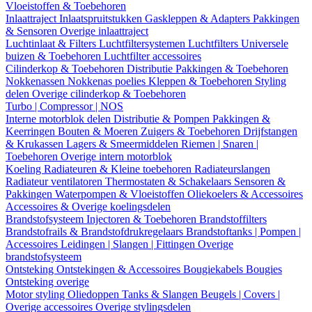
Vloeistoffen & Toebehoren
Inlaattraject
Inlaatspruitstukken
Gaskleppen & Adapters
Pakkingen
& Sensoren
Overige inlaattraject
Luchtinlaat & Filters
Luchtfiltersystemen
Luchtfilters
Universele
buizen & Toebehoren
Luchtfilter accessoires
Cilinderkop & Toebehoren
Distributie
Pakkingen & Toebehoren
Nokkenassen
Nokkenas poelies
Kleppen & Toebehoren
Styling
delen
Overige cilinderkop & Toebehoren
Turbo | Compressor | NOS
Interne motorblok delen
Distributie & Pompen
Pakkingen &
Keerringen
Bouten & Moeren
Zuigers & Toebehoren
Drijfstangen
& Krukassen
Lagers & Smeermiddelen
Riemen | Snaren |
Toebehoren
Overige intern motorblok
Koeling
Radiateuren & Kleine toebehoren
Radiateurslangen
Radiateur ventilatoren
Thermostaten & Schakelaars
Sensoren &
Pakkingen
Waterpompen & Vloeistoffen
Oliekoelers & Accessoires
Accessoires & Overige koelingsdelen
Brandstofsysteem
Injectoren & Toebehoren
Brandstoffilters
Brandstofrails & Brandstofdrukregelaars
Brandstoftanks | Pompen |
Accessoires
Leidingen | Slangen | Fittingen
Overige
brandstofsysteem
Ontsteking
Ontstekingen & Accessoires
Bougiekabels
Bougies
Ontsteking overige
Motor styling
Oliedoppen
Tanks & Slangen
Beugels | Covers |
Overige accessoires
Overige stylingsdelen