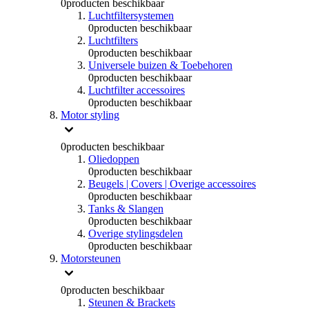
0
producten beschikbaar
Luchtfiltersystemen
0
producten beschikbaar
Luchtfilters
0
producten beschikbaar
Universele buizen & Toebehoren
0
producten beschikbaar
Luchtfilter accessoires
0
producten beschikbaar
Motor styling
0
producten beschikbaar
Oliedoppen
0
producten beschikbaar
Beugels | Covers | Overige accessoires
0
producten beschikbaar
Tanks & Slangen
0
producten beschikbaar
Overige stylingsdelen
0
producten beschikbaar
Motorsteunen
0
producten beschikbaar
Steunen & Brackets