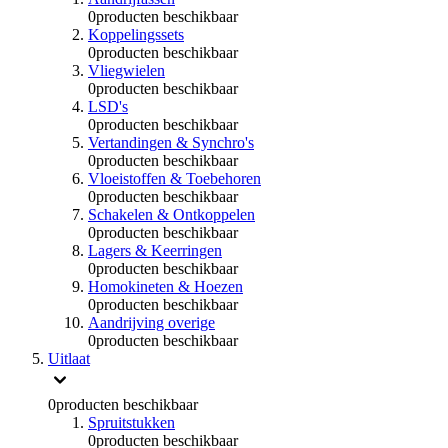
0
producten beschikbaar
Koppelingssets
0
producten beschikbaar
Vliegwielen
0
producten beschikbaar
LSD's
0
producten beschikbaar
Vertandingen & Synchro's
0
producten beschikbaar
Vloeistoffen & Toebehoren
0
producten beschikbaar
Schakelen & Ontkoppelen
0
producten beschikbaar
Lagers & Keerringen
0
producten beschikbaar
Homokineten & Hoezen
0
producten beschikbaar
Aandrijving overige
0
producten beschikbaar
Uitlaat
0
producten beschikbaar
Spruitstukken
0
producten beschikbaar