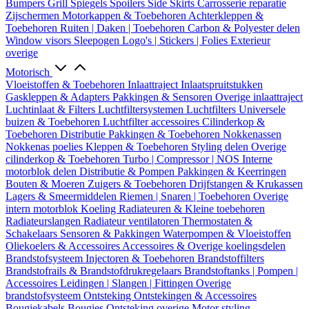
Bumpers
Grill
Spiegels
Spoilers
Side Skirts
Carrosserie reparatie
Zijschermen
Motorkappen & Toebehoren
Achterkleppen &
Toebehoren
Ruiten | Daken | Toebehoren
Carbon & Polyester delen
Window visors
Sleepogen
Logo's | Stickers | Folies
Exterieur
overige
Motorisch
Vloeistoffen & Toebehoren
Inlaattraject
Inlaatspruitstukken
Gaskleppen & Adapters
Pakkingen & Sensoren
Overige inlaattraject
Luchtinlaat & Filters
Luchtfiltersystemen
Luchtfilters
Universele
buizen & Toebehoren
Luchtfilter accessoires
Cilinderkop &
Toebehoren
Distributie
Pakkingen & Toebehoren
Nokkenassen
Nokkenas poelies
Kleppen & Toebehoren
Styling delen
Overige
cilinderkop & Toebehoren
Turbo | Compressor | NOS
Interne
motorblok delen
Distributie & Pompen
Pakkingen & Keerringen
Bouten & Moeren
Zuigers & Toebehoren
Drijfstangen & Krukassen
Lagers & Smeermiddelen
Riemen | Snaren | Toebehoren
Overige
intern motorblok
Koeling
Radiateuren & Kleine toebehoren
Radiateurslangen
Radiateur ventilatoren
Thermostaten &
Schakelaars
Sensoren & Pakkingen
Waterpompen & Vloeistoffen
Oliekoelers & Accessoires
Accessoires & Overige koelingsdelen
Brandstofsysteem
Injectoren & Toebehoren
Brandstoffilters
Brandstofrails & Brandstofdrukregelaars
Brandstoftanks | Pompen |
Accessoires
Leidingen | Slangen | Fittingen
Overige
brandstofsysteem
Ontsteking
Ontstekingen & Accessoires
Bougiekabels
Bougies
Ontsteking overige
Motor styling