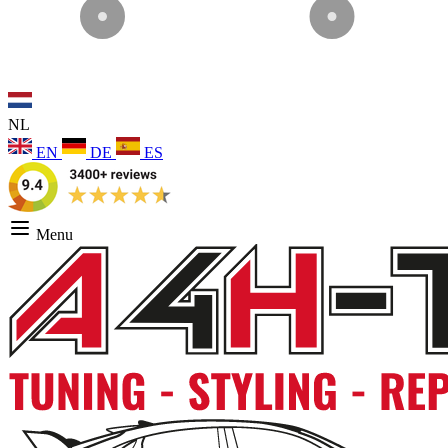
NL
EN
DE
ES
Menu