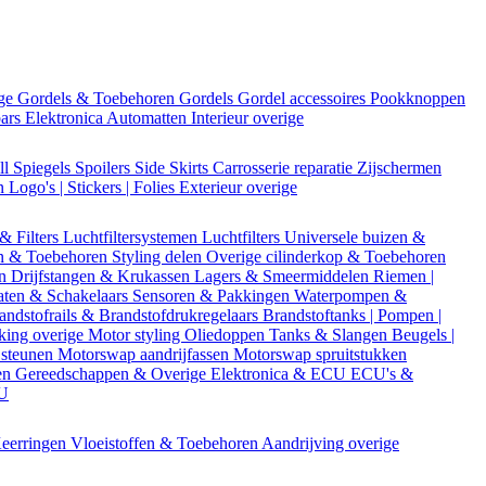
ige
Gordels & Toebehoren
Gordels
Gordel accessoires
Pookknoppen
bars
Elektronica
Automatten
Interieur overige
ll
Spiegels
Spoilers
Side Skirts
Carrosserie reparatie
Zijschermen
en
Logo's | Stickers | Folies
Exterieur overige
 & Filters
Luchtfiltersystemen
Luchtfilters
Universele buizen &
n & Toebehoren
Styling delen
Overige cilinderkop & Toebehoren
en
Drijfstangen & Krukassen
Lagers & Smeermiddelen
Riemen |
aten & Schakelaars
Sensoren & Pakkingen
Waterpompen &
andstofrails & Brandstofdrukregelaars
Brandstoftanks | Pompen |
king overige
Motor styling
Oliedoppen
Tanks & Slangen
Beugels |
 steunen
Motorswap aandrijfassen
Motorswap spruitstukken
en
Gereedschappen & Overige
Elektronica & ECU
ECU's &
CU
eerringen
Vloeistoffen & Toebehoren
Aandrijving overige