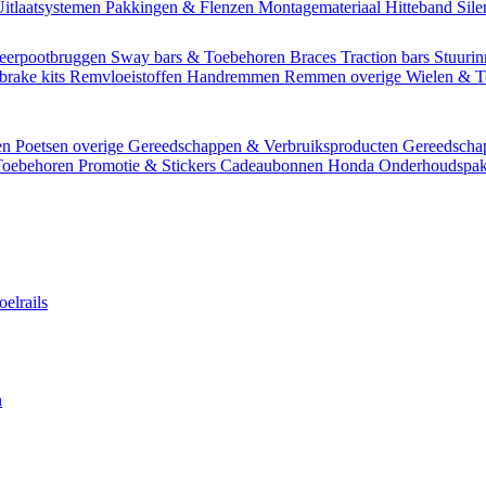
itlaatsystemen
Pakkingen & Flenzen
Montagemateriaal
Hitteband
Sil
eerpootbruggen
Sway bars & Toebehoren
Braces
Traction bars
Stuurin
brake kits
Remvloeistoffen
Handremmen
Remmen overige
Wielen & 
en
Poetsen overige
Gereedschappen & Verbruiksproducten
Gereedsch
Toebehoren
Promotie & Stickers
Cadeaubonnen
Honda Onderhoudspak
oelrails
n