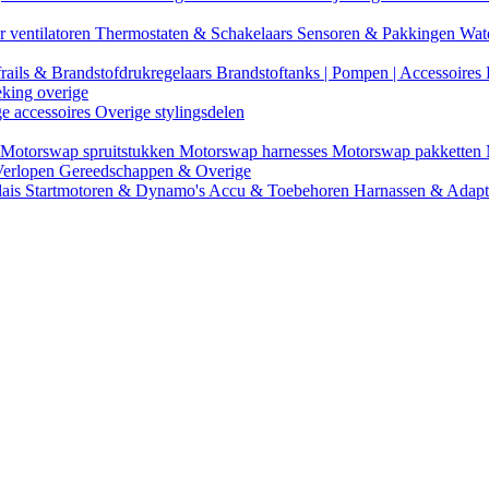
r ventilatoren
Thermostaten & Schakelaars
Sensoren & Pakkingen
Wat
rails & Brandstofdrukregelaars
Brandstoftanks | Pompen | Accessoires
eking overige
ge accessoires
Overige stylingsdelen
Motorswap spruitstukken
Motorswap harnesses
Motorswap pakketten
Verlopen
Gereedschappen & Overige
lais
Startmotoren & Dynamo's
Accu & Toebehoren
Harnassen & Adap