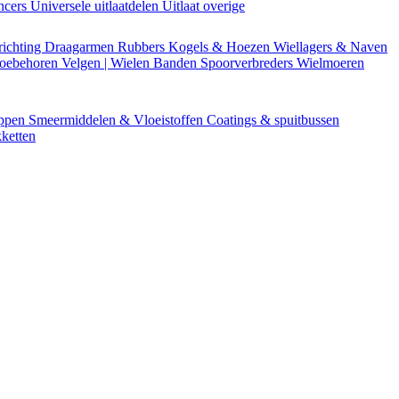
encers
Universele uitlaatdelen
Uitlaat overige
richting
Draagarmen
Rubbers
Kogels & Hoezen
Wiellagers & Naven
Toebehoren
Velgen | Wielen
Banden
Spoorverbreders
Wielmoeren
appen
Smeermiddelen & Vloeistoffen
Coatings & spuitbussen
ketten