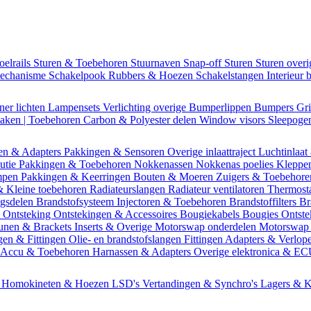
oelrails
Sturen & Toebehoren
Stuurnaven
Snap-off
Sturen
Sturen over
mechanisme
Schakelpook
Rubbers & Hoezen
Schakelstangen
Interieur 
ner lichten
Lampensets
Verlichting overige
Bumperlippen
Bumpers
Gri
Daken | Toebehoren
Carbon & Polyester delen
Window visors
Sleepog
en & Adapters
Pakkingen & Sensoren
Overige inlaattraject
Luchtinlaat
butie
Pakkingen & Toebehoren
Nokkenassen
Nokkenas poelies
Kleppe
ompen
Pakkingen & Keerringen
Bouten & Moeren
Zuigers & Toebehor
& Kleine toebehoren
Radiateurslangen
Radiateur ventilatoren
Thermost
ngsdelen
Brandstofsysteem
Injectoren & Toebehoren
Brandstoffilters
Br
m
Ontsteking
Ontstekingen & Accessoires
Bougiekabels
Bougies
Ontste
unen & Brackets
Inserts & Overige
Motorswap onderdelen
Motorswap
gen & Fittingen
Olie- en brandstofslangen
Fittingen
Adapters & Verlop
Accu & Toebehoren
Harnassen & Adapters
Overige elektronica & E
n
Homokineten & Hoezen
LSD's
Vertandingen & Synchro's
Lagers & K