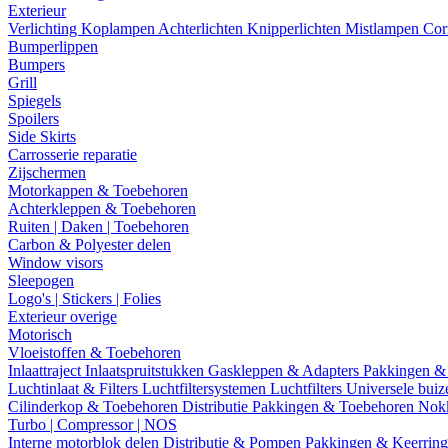
Exterieur
Verlichting
Koplampen
Achterlichten
Knipperlichten
Mistlampen
Cor
Bumperlippen
Bumpers
Grill
Spiegels
Spoilers
Side Skirts
Carrosserie reparatie
Zijschermen
Motorkappen & Toebehoren
Achterkleppen & Toebehoren
Ruiten | Daken | Toebehoren
Carbon & Polyester delen
Window visors
Sleepogen
Logo's | Stickers | Folies
Exterieur overige
Motorisch
Vloeistoffen & Toebehoren
Inlaattraject
Inlaatspruitstukken
Gaskleppen & Adapters
Pakkingen &
Luchtinlaat & Filters
Luchtfiltersystemen
Luchtfilters
Universele bui
Cilinderkop & Toebehoren
Distributie
Pakkingen & Toebehoren
Nok
Turbo | Compressor | NOS
Interne motorblok delen
Distributie & Pompen
Pakkingen & Keerrin