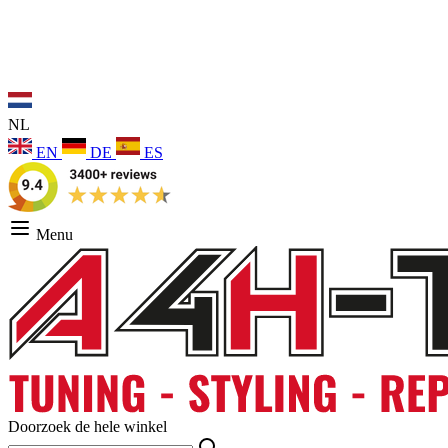
NL
EN
DE
ES
Menu
Doorzoek de hele winkel