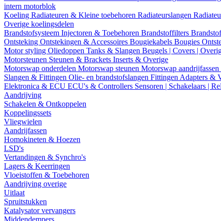
intern motorblok
Koeling
Radiateuren & Kleine toebehoren
Radiateurslangen
Radiateu
Overige koelingsdelen
Brandstofsysteem
Injectoren & Toebehoren
Brandstoffilters
Brandstof
Ontsteking
Ontstekingen & Accessoires
Bougiekabels
Bougies
Ontst
Motor styling
Oliedoppen
Tanks & Slangen
Beugels | Covers | Overi
Motorsteunen
Steunen & Brackets
Inserts & Overige
Motorswap onderdelen
Motorswap steunen
Motorswap aandrijfassen
Slangen & Fittingen
Olie- en brandstofslangen
Fittingen
Adapters & 
Elektronica & ECU
ECU's & Controllers
Sensoren | Schakelaars | Re
Aandrijving
Schakelen & Ontkoppelen
Koppelingssets
Vliegwielen
Aandrijfassen
Homokineten & Hoezen
LSD's
Vertandingen & Synchro's
Lagers & Keerringen
Vloeistoffen & Toebehoren
Aandrijving overige
Uitlaat
Spruitstukken
Katalysator vervangers
Middendempers