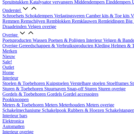
Spruitstukken
Katalysator vervangers
Middendempers
Einddempers
U
Onderstel
Schroefsets
Schokdempers
Verlagingsveren
Camber kits & Toe kits
V
Remmen
Remschijven
Remblokken
Remklauwen
Remleidingen
Big 
Draadeinden
Velgen overige
Overige
Poetsproducten
Wassen
Poetsen & Polijsten
Interieur
Velgen & Band
Overige Gereedschappen & Verbruiksproducten
Kleding
Helmen & 
Merken
Nieuw
Sale!
Outlet
Home
Interieur
Stoelen & Toebehoren
Kuipstoelen
Verstelbare stoelen
Stoelframes
St
Sturen & Toebehoren
Stuurnaven
Snap-off
Sturen
Sturen overige
Gordels & Toebehoren
Gordels
Gordel accessoires
Pookknoppen
Meters & Toebehoren
Meters
Meterhouders
Meters overige
Schakelmechanisme
Schakelpook
Rubbers & Hoezen
Schakelstange
Interieur bars
Elektronica
Automatten
Interieur overige