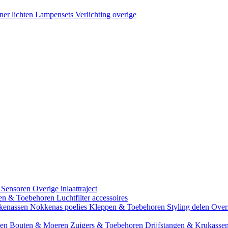
ner lichten
Lampensets
Verlichting overige
 Sensoren
Overige inlaattraject
zen & Toebehoren
Luchtfilter accessoires
kenassen
Nokkenas poelies
Kleppen & Toebehoren
Styling delen
Over
gen
Bouten & Moeren
Zuigers & Toebehoren
Drijfstangen & Krukasse