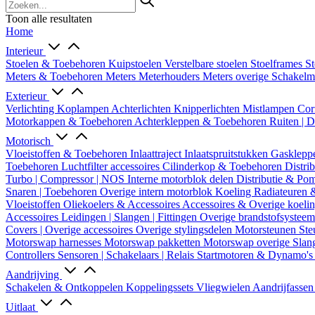
Toon alle resultaten
Home
Interieur
Stoelen & Toebehoren
Kuipstoelen
Verstelbare stoelen
Stoelframes
St
Meters & Toebehoren
Meters
Meterhouders
Meters overige
Schakel
Exterieur
Verlichting
Koplampen
Achterlichten
Knipperlichten
Mistlampen
Cor
Motorkappen & Toebehoren
Achterkleppen & Toebehoren
Ruiten | 
Motorisch
Vloeistoffen & Toebehoren
Inlaattraject
Inlaatspruitstukken
Gasklepp
Toebehoren
Luchtfilter accessoires
Cilinderkop & Toebehoren
Distri
Turbo | Compressor | NOS
Interne motorblok delen
Distributie & P
Snaren | Toebehoren
Overige intern motorblok
Koeling
Radiateuren 
Vloeistoffen
Oliekoelers & Accessoires
Accessoires & Overige koeli
Accessoires
Leidingen | Slangen | Fittingen
Overige brandstofsystee
Covers | Overige accessoires
Overige stylingsdelen
Motorsteunen
Ste
Motorswap harnesses
Motorswap pakketten
Motorswap overige
Slan
Controllers
Sensoren | Schakelaars | Relais
Startmotoren & Dynamo's
Aandrijving
Schakelen & Ontkoppelen
Koppelingssets
Vliegwielen
Aandrijfasse
Uitlaat