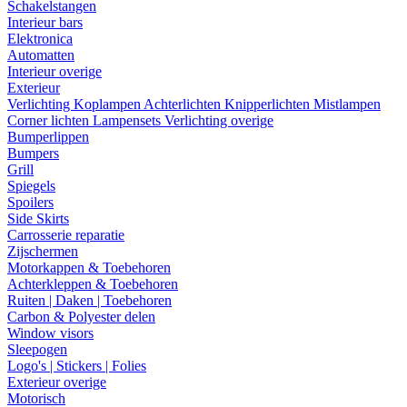
Schakelstangen
Interieur bars
Elektronica
Automatten
Interieur overige
Exterieur
Verlichting
Koplampen
Achterlichten
Knipperlichten
Mistlampen
Corner lichten
Lampensets
Verlichting overige
Bumperlippen
Bumpers
Grill
Spiegels
Spoilers
Side Skirts
Carrosserie reparatie
Zijschermen
Motorkappen & Toebehoren
Achterkleppen & Toebehoren
Ruiten | Daken | Toebehoren
Carbon & Polyester delen
Window visors
Sleepogen
Logo's | Stickers | Folies
Exterieur overige
Motorisch