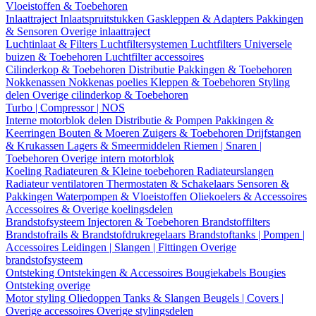
Vloeistoffen & Toebehoren
Inlaattraject
Inlaatspruitstukken
Gaskleppen & Adapters
Pakkingen
& Sensoren
Overige inlaattraject
Luchtinlaat & Filters
Luchtfiltersystemen
Luchtfilters
Universele
buizen & Toebehoren
Luchtfilter accessoires
Cilinderkop & Toebehoren
Distributie
Pakkingen & Toebehoren
Nokkenassen
Nokkenas poelies
Kleppen & Toebehoren
Styling
delen
Overige cilinderkop & Toebehoren
Turbo | Compressor | NOS
Interne motorblok delen
Distributie & Pompen
Pakkingen &
Keerringen
Bouten & Moeren
Zuigers & Toebehoren
Drijfstangen
& Krukassen
Lagers & Smeermiddelen
Riemen | Snaren |
Toebehoren
Overige intern motorblok
Koeling
Radiateuren & Kleine toebehoren
Radiateurslangen
Radiateur ventilatoren
Thermostaten & Schakelaars
Sensoren &
Pakkingen
Waterpompen & Vloeistoffen
Oliekoelers & Accessoires
Accessoires & Overige koelingsdelen
Brandstofsysteem
Injectoren & Toebehoren
Brandstoffilters
Brandstofrails & Brandstofdrukregelaars
Brandstoftanks | Pompen |
Accessoires
Leidingen | Slangen | Fittingen
Overige
brandstofsysteem
Ontsteking
Ontstekingen & Accessoires
Bougiekabels
Bougies
Ontsteking overige
Motor styling
Oliedoppen
Tanks & Slangen
Beugels | Covers |
Overige accessoires
Overige stylingsdelen