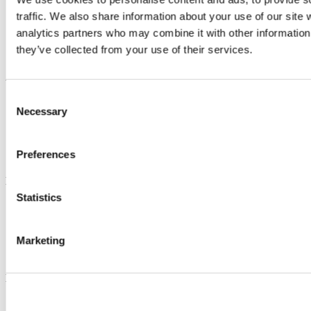
Bestellen
traffic. We also share information about your use of our site 
Verzenden/Afhalen
analytics partners who may combine it with other information 
Betaalmogelijkheden
Order status
they’ve collected from your use of their services.
Vragen/Problemen/Help
Voorwaarden
Consent
Algemene Voorwaarden
Necessary
Selection
Privacy Policy
Garantie & Service
Retour
Preferences
Copyright
Handige links
Statistics
Werkplaatshandboeken
Compressie calculator
Versnellingsbak calculator
Marketing
ECU en foutcode identificatie
Honda olie & vloeistof
Modelinformatie
Honda S2000