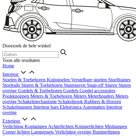
Doorzoek de hele winkel
Toon alle resultaten
Home
Interieur
Stoelen & Toebehoren
Kuipstoelen
Verstelbare stoelen
Stoelframes
Stoelrails
Sturen & Toebehoren
Stuurnaven
Snap-off
Sturen
Sturen
overige
Gordels & Toebehoren
Gordels
Gordel accessoires
Pookknoppen
Meters & Toebehoren
Meters
Meterhouders
Meters
overige
Schakelmechanisme
Schakelpook
Rubbers & Hoezen
Schakelstangen
Interieur bars
Elektronica
Automatten
Interieur
overige
Exterieur
Verlichting
Koplampen
Achterlichten
Knipperlichten
Mistlampen
Corner lichten
Lampensets
Verlichting overige
Bumperlippen