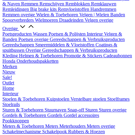
& Naven
Remmen
Remschijven
Remblokken
Remklauwen
Remleidingen
Big brake kits
Remvloeistoffen
Handremmen
Remmen overige
Wielen & Toebehoren
Velgen | Wielen
Banden
Spoorverbreders
Wielmoeren
Draadeinden
Velgen overige
Overige
Poetsproducten
Wassen
Poetsen & Polijsten
Interieur
Velgen &
Banden
Poetsen overige
Gereedschappen & Verbruiksproducten
Gereedschappen
Smeermiddelen & Vloeistoffen
Coatings &
spuitbussen
Overige Gereedschappen & Verbruiksproducten
Kleding
Helmen & Toebehoren
Promotie & Stickers
Cadeaubonnen
Honda Onderhoudspakketten
Merken
Nieuw
Sale!
Outlet
Home
Interieur
Stoelen & Toebehoren
Kuipstoelen
Verstelbare stoelen
Stoelframes
Stoelrails
Sturen & Toebehoren
Stuurnaven
Snap-off
Sturen
Sturen overige
Gordels & Toebehoren
Gordels
Gordel accessoires
Pookknoppen
Meters & Toebehoren
Meters
Meterhouders
Meters overige
Schakelmechanisme
Schakelpook
Rubbers & Hoezen