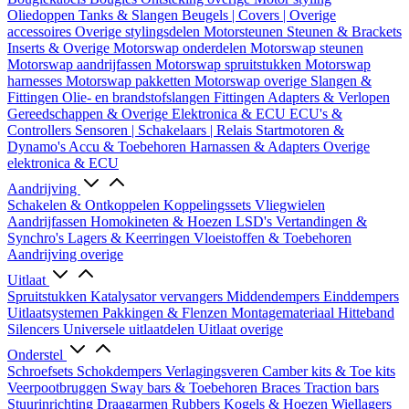
Oliedoppen
Tanks & Slangen
Beugels | Covers | Overige
accessoires
Overige stylingsdelen
Motorsteunen
Steunen & Brackets
Inserts & Overige
Motorswap onderdelen
Motorswap steunen
Motorswap aandrijfassen
Motorswap spruitstukken
Motorswap
harnesses
Motorswap pakketten
Motorswap overige
Slangen &
Fittingen
Olie- en brandstofslangen
Fittingen
Adapters & Verlopen
Gereedschappen & Overige
Elektronica & ECU
ECU's &
Controllers
Sensoren | Schakelaars | Relais
Startmotoren &
Dynamo's
Accu & Toebehoren
Harnassen & Adapters
Overige
elektronica & ECU
Aandrijving
Schakelen & Ontkoppelen
Koppelingssets
Vliegwielen
Aandrijfassen
Homokineten & Hoezen
LSD's
Vertandingen &
Synchro's
Lagers & Keerringen
Vloeistoffen & Toebehoren
Aandrijving overige
Uitlaat
Spruitstukken
Katalysator vervangers
Middendempers
Einddempers
Uitlaatsystemen
Pakkingen & Flenzen
Montagemateriaal
Hitteband
Silencers
Universele uitlaatdelen
Uitlaat overige
Onderstel
Schroefsets
Schokdempers
Verlagingsveren
Camber kits & Toe kits
Veerpootbruggen
Sway bars & Toebehoren
Braces
Traction bars
Stuurinrichting
Draagarmen
Rubbers
Kogels & Hoezen
Wiellagers