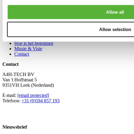
Honda Civic
Honda CRX / Del Sol
Allow all
Honda CR-V
Honda Prelude
Over A4H-TECH
Allow selection
Wie zijn wij
Hoe is het begonnen
Missie & Visie
Contact
Contact
A4H-TECH BV
Van 't Hoffstraat 5
9351VH Leek (Nederland)
E-mail:
[email protected]
Telefoon:
+31 (0)594 857 193
Nieuwsbrief