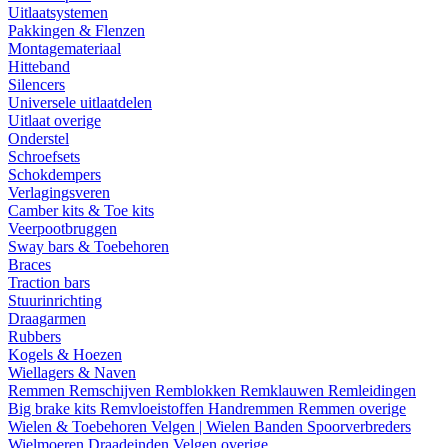
Uitlaatsystemen
Pakkingen & Flenzen
Montagemateriaal
Hitteband
Silencers
Universele uitlaatdelen
Uitlaat overige
Onderstel
Schroefsets
Schokdempers
Verlagingsveren
Camber kits & Toe kits
Veerpootbruggen
Sway bars & Toebehoren
Braces
Traction bars
Stuurinrichting
Draagarmen
Rubbers
Kogels & Hoezen
Wiellagers & Naven
Remmen
Remschijven
Remblokken
Remklauwen
Remleidingen
Big brake kits
Remvloeistoffen
Handremmen
Remmen overige
Wielen & Toebehoren
Velgen | Wielen
Banden
Spoorverbreders
Wielmoeren
Draadeinden
Velgen overige