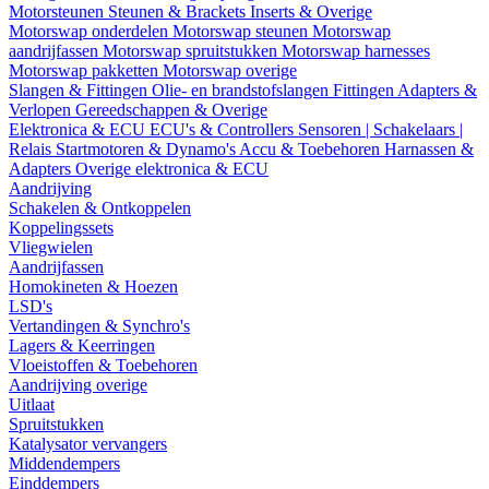
Motorsteunen
Steunen & Brackets
Inserts & Overige
Motorswap onderdelen
Motorswap steunen
Motorswap
aandrijfassen
Motorswap spruitstukken
Motorswap harnesses
Motorswap pakketten
Motorswap overige
Slangen & Fittingen
Olie- en brandstofslangen
Fittingen
Adapters &
Verlopen
Gereedschappen & Overige
Elektronica & ECU
ECU's & Controllers
Sensoren | Schakelaars |
Relais
Startmotoren & Dynamo's
Accu & Toebehoren
Harnassen &
Adapters
Overige elektronica & ECU
Aandrijving
Schakelen & Ontkoppelen
Koppelingssets
Vliegwielen
Aandrijfassen
Homokineten & Hoezen
LSD's
Vertandingen & Synchro's
Lagers & Keerringen
Vloeistoffen & Toebehoren
Aandrijving overige
Uitlaat
Spruitstukken
Katalysator vervangers
Middendempers
Einddempers