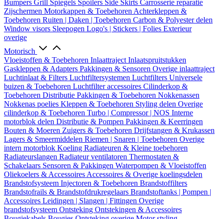
Bumpers
Grill
Spiegels
Spoilers
Side Skirts
Carrosserie reparatie
Zijschermen
Motorkappen & Toebehoren
Achterkleppen &
Toebehoren
Ruiten | Daken | Toebehoren
Carbon & Polyester delen
Window visors
Sleepogen
Logo's | Stickers | Folies
Exterieur
overige
Motorisch
Vloeistoffen & Toebehoren
Inlaattraject
Inlaatspruitstukken
Gaskleppen & Adapters
Pakkingen & Sensoren
Overige inlaattraject
Luchtinlaat & Filters
Luchtfiltersystemen
Luchtfilters
Universele
buizen & Toebehoren
Luchtfilter accessoires
Cilinderkop &
Toebehoren
Distributie
Pakkingen & Toebehoren
Nokkenassen
Nokkenas poelies
Kleppen & Toebehoren
Styling delen
Overige
cilinderkop & Toebehoren
Turbo | Compressor | NOS
Interne
motorblok delen
Distributie & Pompen
Pakkingen & Keerringen
Bouten & Moeren
Zuigers & Toebehoren
Drijfstangen & Krukassen
Lagers & Smeermiddelen
Riemen | Snaren | Toebehoren
Overige
intern motorblok
Koeling
Radiateuren & Kleine toebehoren
Radiateurslangen
Radiateur ventilatoren
Thermostaten &
Schakelaars
Sensoren & Pakkingen
Waterpompen & Vloeistoffen
Oliekoelers & Accessoires
Accessoires & Overige koelingsdelen
Brandstofsysteem
Injectoren & Toebehoren
Brandstoffilters
Brandstofrails & Brandstofdrukregelaars
Brandstoftanks | Pompen |
Accessoires
Leidingen | Slangen | Fittingen
Overige
brandstofsysteem
Ontsteking
Ontstekingen & Accessoires
Bougiekabels
Bougies
Ontsteking overige
Motor styling