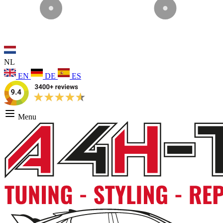
NL
EN
DE
ES
Menu