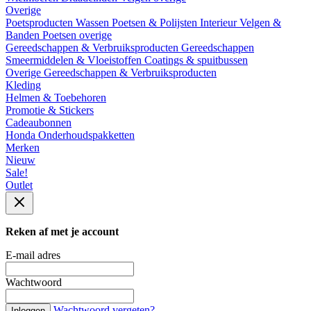
Overige
Poetsproducten
Wassen
Poetsen & Polijsten
Interieur
Velgen &
Banden
Poetsen overige
Gereedschappen & Verbruiksproducten
Gereedschappen
Smeermiddelen & Vloeistoffen
Coatings & spuitbussen
Overige Gereedschappen & Verbruiksproducten
Kleding
Helmen & Toebehoren
Promotie & Stickers
Cadeaubonnen
Honda Onderhoudspakketten
Merken
Nieuw
Sale!
Outlet
Reken af met je account
E-mail adres
Wachtwoord
Wachtwoord vergeten?
Inloggen