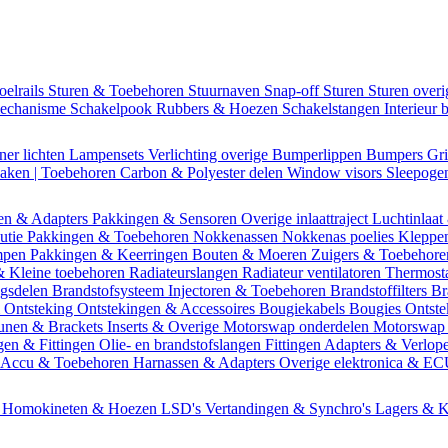
oelrails
Sturen & Toebehoren
Stuurnaven
Snap-off
Sturen
Sturen over
mechanisme
Schakelpook
Rubbers & Hoezen
Schakelstangen
Interieur 
ner lichten
Lampensets
Verlichting overige
Bumperlippen
Bumpers
Gri
Daken | Toebehoren
Carbon & Polyester delen
Window visors
Sleepog
en & Adapters
Pakkingen & Sensoren
Overige inlaattraject
Luchtinlaat
butie
Pakkingen & Toebehoren
Nokkenassen
Nokkenas poelies
Kleppe
ompen
Pakkingen & Keerringen
Bouten & Moeren
Zuigers & Toebehor
& Kleine toebehoren
Radiateurslangen
Radiateur ventilatoren
Thermost
ngsdelen
Brandstofsysteem
Injectoren & Toebehoren
Brandstoffilters
Br
m
Ontsteking
Ontstekingen & Accessoires
Bougiekabels
Bougies
Ontste
unen & Brackets
Inserts & Overige
Motorswap onderdelen
Motorswap
gen & Fittingen
Olie- en brandstofslangen
Fittingen
Adapters & Verlop
Accu & Toebehoren
Harnassen & Adapters
Overige elektronica & E
n
Homokineten & Hoezen
LSD's
Vertandingen & Synchro's
Lagers & K