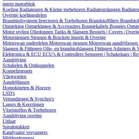
intern motorblok
Koeling
Radiateuren & Kleine toebehoren
Radiateurslangen
Radiateu
Overige koelingsdelen
Brandstofsysteem
Injectoren & Toebehoren
Brandstoffilters
Brandstof
Ontsteking
Ontstekingen & Accessoires
Bougiekabels
Bougies
Ontst
Motor styling
Oliedoppen
Tanks & Slangen
Beugels | Covers | Overi
Motorsteunen
Steunen & Brackets
Inserts & Overige
Motorswap onderdelen
Motorswap steunen
Motorswap aandrijfassen
Slangen & Fittingen
Olie- en brandstofslangen
Fittingen
Adapters & 
Elektronica & ECU
ECU's & Controllers
Sensoren | Schakelaars | Re
Aandrijving
Schakelen & Ontkoppelen
Koppelingssets
Vliegwielen
Aandrijfassen
Homokineten & Hoezen
LSD's
Vertandingen & Synchro's
Lagers & Keerringen
Vloeistoffen & Toebehoren
Aandrijving overige
Uitlaat
Spruitstukken
Katalysator vervangers
Middendempers