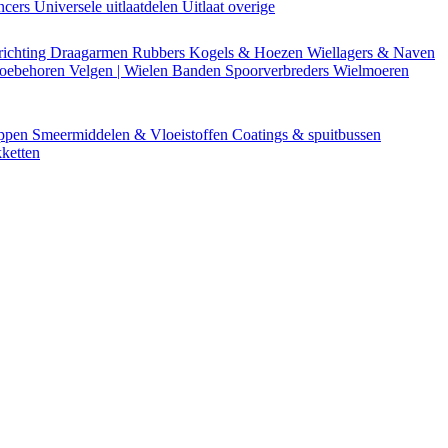
encers
Universele uitlaatdelen
Uitlaat overige
richting
Draagarmen
Rubbers
Kogels & Hoezen
Wiellagers & Naven
Toebehoren
Velgen | Wielen
Banden
Spoorverbreders
Wielmoeren
appen
Smeermiddelen & Vloeistoffen
Coatings & spuitbussen
ketten