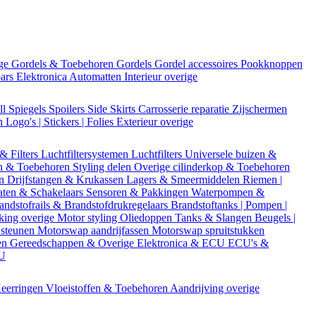
ige
Gordels & Toebehoren
Gordels
Gordel accessoires
Pookknoppen
bars
Elektronica
Automatten
Interieur overige
ll
Spiegels
Spoilers
Side Skirts
Carrosserie reparatie
Zijschermen
en
Logo's | Stickers | Folies
Exterieur overige
 & Filters
Luchtfiltersystemen
Luchtfilters
Universele buizen &
n & Toebehoren
Styling delen
Overige cilinderkop & Toebehoren
en
Drijfstangen & Krukassen
Lagers & Smeermiddelen
Riemen |
aten & Schakelaars
Sensoren & Pakkingen
Waterpompen &
andstofrails & Brandstofdrukregelaars
Brandstoftanks | Pompen |
king overige
Motor styling
Oliedoppen
Tanks & Slangen
Beugels |
 steunen
Motorswap aandrijfassen
Motorswap spruitstukken
en
Gereedschappen & Overige
Elektronica & ECU
ECU's &
CU
eerringen
Vloeistoffen & Toebehoren
Aandrijving overige