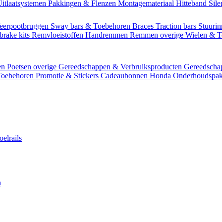
itlaatsystemen
Pakkingen & Flenzen
Montagemateriaal
Hitteband
Sil
eerpootbruggen
Sway bars & Toebehoren
Braces
Traction bars
Stuurin
brake kits
Remvloeistoffen
Handremmen
Remmen overige
Wielen & 
en
Poetsen overige
Gereedschappen & Verbruiksproducten
Gereedsch
Toebehoren
Promotie & Stickers
Cadeaubonnen
Honda Onderhoudspak
oelrails
n