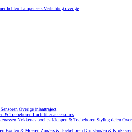
ner lichten
Lampensets
Verlichting overige
 Sensoren
Overige inlaattraject
zen & Toebehoren
Luchtfilter accessoires
kenassen
Nokkenas poelies
Kleppen & Toebehoren
Styling delen
Over
gen
Bouten & Moeren
Zuigers & Toebehoren
Drijfstangen & Krukasse