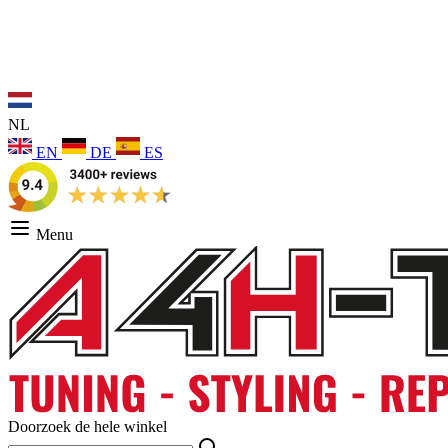
NL
EN
DE
ES
Menu
Doorzoek de hele winkel