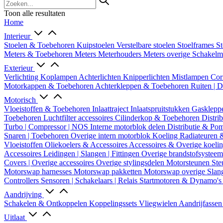
Toon alle resultaten
Home
Interieur
Stoelen & Toebehoren
Kuipstoelen
Verstelbare stoelen
Stoelframes
St
Meters & Toebehoren
Meters
Meterhouders
Meters overige
Schakel
Exterieur
Verlichting
Koplampen
Achterlichten
Knipperlichten
Mistlampen
Cor
Motorkappen & Toebehoren
Achterkleppen & Toebehoren
Ruiten | 
Motorisch
Vloeistoffen & Toebehoren
Inlaattraject
Inlaatspruitstukken
Gasklepp
Toebehoren
Luchtfilter accessoires
Cilinderkop & Toebehoren
Distri
Turbo | Compressor | NOS
Interne motorblok delen
Distributie & P
Snaren | Toebehoren
Overige intern motorblok
Koeling
Radiateuren 
Vloeistoffen
Oliekoelers & Accessoires
Accessoires & Overige koeli
Accessoires
Leidingen | Slangen | Fittingen
Overige brandstofsystee
Covers | Overige accessoires
Overige stylingsdelen
Motorsteunen
Ste
Motorswap harnesses
Motorswap pakketten
Motorswap overige
Slan
Controllers
Sensoren | Schakelaars | Relais
Startmotoren & Dynamo's
Aandrijving
Schakelen & Ontkoppelen
Koppelingssets
Vliegwielen
Aandrijfasse
Uitlaat