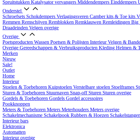
Spruitstukken
Katalysator vervangers
Middendempers
Einddempers
U
Onderstel
Schroefsets
Schokdempers
Verlagingsveren
Camber kits & Toe kits
V
Remmen
Remschijven
Remblokken
Remklauwen
Remleidingen
Big 
Draadeinden
Velgen overige
Overige
Poetsproducten
Wassen
Poetsen & Polijsten
Interieur
Velgen & Band
Overige Gereedschappen & Verbruiksproducten
Kleding
Helmen & 
Merken
Nieuw
Sale!
Outlet
Home
Interieur
Stoelen & Toebehoren
Kuipstoelen
Verstelbare stoelen
Stoelframes
St
Sturen & Toebehoren
Stuurnaven
Snap-off
Sturen
Sturen overige
Gordels & Toebehoren
Gordels
Gordel accessoires
Pookknoppen
Meters & Toebehoren
Meters
Meterhouders
Meters overige
Schakelmechanisme
Schakelpook
Rubbers & Hoezen
Schakelstange
Interieur bars
Elektronica
Automatten
Interieur overige