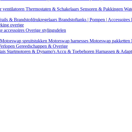
r ventilatoren
Thermostaten & Schakelaars
Sensoren & Pakkingen
Wat
rails & Brandstofdrukregelaars
Brandstoftanks | Pompen | Accessoires
eking overige
ge accessoires
Overige stylingsdelen
Motorswap spruitstukken
Motorswap harnesses
Motorswap pakketten
Verlopen
Gereedschappen & Overige
lais
Startmotoren & Dynamo's
Accu & Toebehoren
Harnassen & Adap