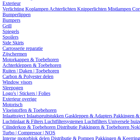
Exterieur
Verlichting
Koplampen
Achterlichten
Knipperlichten
Mistlampen
Cor
Bumperlippen
Bumpers
Grill
Spiegels
Spoilers
Side Skirts
Carrosserie reparatie
Zijschermen
Motorkappen & Toebehoren
Achterkleppen & Toebehoren
Ruiten | Daken | Toebehoren
Carbon & Polyester delen
Window visors
Sleepogen
Logo's | Stickers | Folies
Exterieur overige
Motorisch
Vloeistoffen & Toebehoren
Inlaattraject
Inlaatspruitstukken
Gaskleppen & Adapters
Pakkingen &
Luchtinlaat & Filters
Luchtfiltersystemen
Luchtfilters
Universele bui
Cilinderkop & Toebehoren
Distributie
Pakkingen & Toebehoren
Nok
Turbo | Compressor | NOS
Interne motorblok delen
Distributie & Pompen
Pakkingen & Keerrin