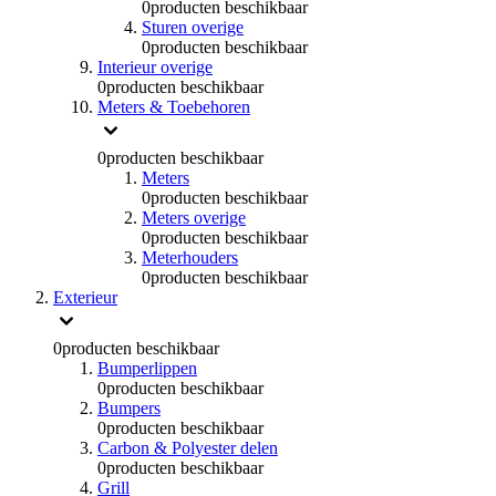
0
producten beschikbaar
Sturen overige
0
producten beschikbaar
Interieur overige
0
producten beschikbaar
Meters & Toebehoren
0
producten beschikbaar
Meters
0
producten beschikbaar
Meters overige
0
producten beschikbaar
Meterhouders
0
producten beschikbaar
Exterieur
0
producten beschikbaar
Bumperlippen
0
producten beschikbaar
Bumpers
0
producten beschikbaar
Carbon & Polyester delen
0
producten beschikbaar
Grill