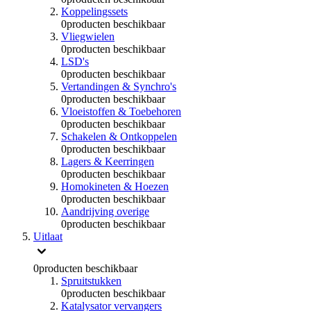
Koppelingssets
0
producten beschikbaar
Vliegwielen
0
producten beschikbaar
LSD's
0
producten beschikbaar
Vertandingen & Synchro's
0
producten beschikbaar
Vloeistoffen & Toebehoren
0
producten beschikbaar
Schakelen & Ontkoppelen
0
producten beschikbaar
Lagers & Keerringen
0
producten beschikbaar
Homokineten & Hoezen
0
producten beschikbaar
Aandrijving overige
0
producten beschikbaar
Uitlaat
0
producten beschikbaar
Spruitstukken
0
producten beschikbaar
Katalysator vervangers