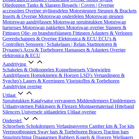
Oliedoppen
Tanks & Slangen
Beugels | Covers | Overige
accessoires
Overige stylingsdelen
Motorsteunen
Steunen & Brackets
Inserts & Overige
Motorswap onderdelen
Motorswap steunen
Motorswap aandrijfassen
Motorswap spruitstukken
Motorswap
harnesses
Motorswap pakketten
Motorswap overige
Slangen &
Fittingen
Olie- en brandstofslangen
Fittingen
Adapters & Verlopen
Gereedschappen & Overige
Elektronica & ECU
ECU's &
Controllers
Sensoren | Schakelaars | Relais
Startmotoren &
Dynamo's
Accu & Toebehoren
Harnassen & Adapters
Overige
elektronica & ECU
Aandrijving
Schakelen & Ontkoppelen
Koppelingssets
Vliegwielen
Aandrijfassen
Homokineten & Hoezen
LSD's
Vertandingen &
Synchro's
Lagers & Keerringen
Vloeistoffen & Toebehoren
Aandrijving overige
Uitlaat
Spruitstukken
Katalysator vervangers
Middendempers
Einddempers
Uitlaatsystemen
Pakkingen & Flenzen
Montagemateriaal
Hitteband
Silencers
Universele uitlaatdelen
Uitlaat overige
Onderstel
Schroefsets
Schokdempers
Verlagingsveren
Camber kits & Toe kits
Veerpootbruggen
Sway bars & Toebehoren
Braces
Traction bars
Stuurinrichting
Draagarmen
Rubbers
Kogels & Hoezen
Wiellagers