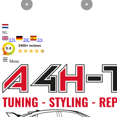
NL
EN
DE
ES
Menu