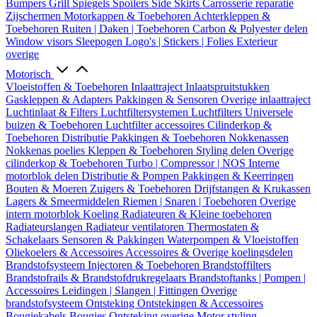
Bumpers
Grill
Spiegels
Spoilers
Side Skirts
Carrosserie reparatie
Zijschermen
Motorkappen & Toebehoren
Achterkleppen &
Toebehoren
Ruiten | Daken | Toebehoren
Carbon & Polyester delen
Window visors
Sleepogen
Logo's | Stickers | Folies
Exterieur
overige
Motorisch
Vloeistoffen & Toebehoren
Inlaattraject
Inlaatspruitstukken
Gaskleppen & Adapters
Pakkingen & Sensoren
Overige inlaattraject
Luchtinlaat & Filters
Luchtfiltersystemen
Luchtfilters
Universele
buizen & Toebehoren
Luchtfilter accessoires
Cilinderkop &
Toebehoren
Distributie
Pakkingen & Toebehoren
Nokkenassen
Nokkenas poelies
Kleppen & Toebehoren
Styling delen
Overige
cilinderkop & Toebehoren
Turbo | Compressor | NOS
Interne
motorblok delen
Distributie & Pompen
Pakkingen & Keerringen
Bouten & Moeren
Zuigers & Toebehoren
Drijfstangen & Krukassen
Lagers & Smeermiddelen
Riemen | Snaren | Toebehoren
Overige
intern motorblok
Koeling
Radiateuren & Kleine toebehoren
Radiateurslangen
Radiateur ventilatoren
Thermostaten &
Schakelaars
Sensoren & Pakkingen
Waterpompen & Vloeistoffen
Oliekoelers & Accessoires
Accessoires & Overige koelingsdelen
Brandstofsysteem
Injectoren & Toebehoren
Brandstoffilters
Brandstofrails & Brandstofdrukregelaars
Brandstoftanks | Pompen |
Accessoires
Leidingen | Slangen | Fittingen
Overige
brandstofsysteem
Ontsteking
Ontstekingen & Accessoires
Bougiekabels
Bougies
Ontsteking overige
Motor styling