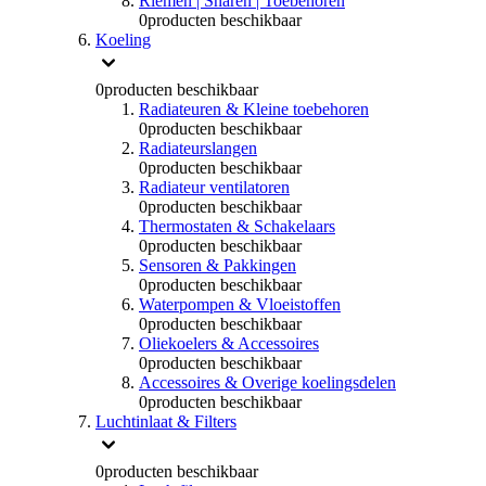
Riemen | Snaren | Toebehoren
0
producten beschikbaar
Koeling
0
producten beschikbaar
Radiateuren & Kleine toebehoren
0
producten beschikbaar
Radiateurslangen
0
producten beschikbaar
Radiateur ventilatoren
0
producten beschikbaar
Thermostaten & Schakelaars
0
producten beschikbaar
Sensoren & Pakkingen
0
producten beschikbaar
Waterpompen & Vloeistoffen
0
producten beschikbaar
Oliekoelers & Accessoires
0
producten beschikbaar
Accessoires & Overige koelingsdelen
0
producten beschikbaar
Luchtinlaat & Filters
0
producten beschikbaar