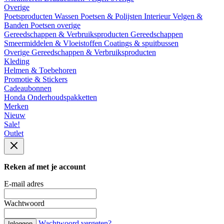
Overige
Poetsproducten
Wassen
Poetsen & Polijsten
Interieur
Velgen &
Banden
Poetsen overige
Gereedschappen & Verbruiksproducten
Gereedschappen
Smeermiddelen & Vloeistoffen
Coatings & spuitbussen
Overige Gereedschappen & Verbruiksproducten
Kleding
Helmen & Toebehoren
Promotie & Stickers
Cadeaubonnen
Honda Onderhoudspakketten
Merken
Nieuw
Sale!
Outlet
Reken af met je account
E-mail adres
Wachtwoord
Wachtwoord vergeten?
Inloggen