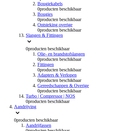
Bougiekabels
0
producten beschikbaar
Bougies
0
producten beschikbaar
Ontsteking overige
0
producten beschikbaar
Slangen & Fittingen
0
producten beschikbaar
Olie- en brandstofslangen
0
producten beschikbaar
Fittingen
0
producten beschikbaar
Adapters & Verlopen
0
producten beschikbaar
Gereedschappen & Overige
0
producten beschikbaar
Turbo | Compressor | NOS
0
producten beschikbaar
Aandrijving
0
producten beschikbaar
Aandrijfassen
0
producten beschikbaar