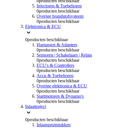
0
producten beschikbaar
Injectoren & Toebehoren
0
producten beschikbaar
Overige brandstofsysteem
0
producten beschikbaar
Elektronica & ECU
0
producten beschikbaar
Harnassen & Adapters
0
producten beschikbaar
Sensoren | Schakelaars | Relais
0
producten beschikbaar
ECU's & Controllers
0
producten beschikbaar
Accu & Toebehoren
0
producten beschikbaar
Overige elektronica & ECU
0
producten beschikbaar
Startmotoren & Dynamo's
0
producten beschikbaar
Inlaattraject
0
producten beschikbaar
Inlaatspruitstukken