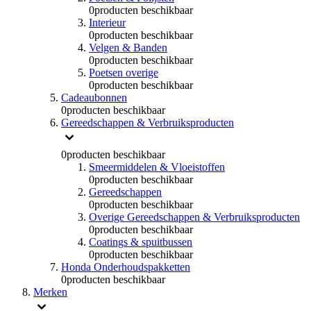
0
producten beschikbaar
Interieur
0
producten beschikbaar
Velgen & Banden
0
producten beschikbaar
Poetsen overige
0
producten beschikbaar
Cadeaubonnen
0
producten beschikbaar
Gereedschappen & Verbruiksproducten
0
producten beschikbaar
Smeermiddelen & Vloeistoffen
0
producten beschikbaar
Gereedschappen
0
producten beschikbaar
Overige Gereedschappen & Verbruiksproducten
0
producten beschikbaar
Coatings & spuitbussen
0
producten beschikbaar
Honda Onderhoudspakketten
0
producten beschikbaar
Merken