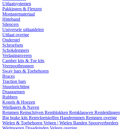
Uitlaatsystemen
Pakkingen & Flenzen
Montagemateriaal
Hitteband
Silencers
Universele uitlaatdelen
Uitlaat overige
Onderstel
Schroefsets
Schokdempers
Verlagingsveren
Camber kits & Toe kits
Veerpootbruggen
Sway bars & Toebehoren
Braces
Traction bars
Stuurinrichting
Draagarmen
Rubbers
Kogels & Hoezen
Wiellagers & Naven
Remmen
Remschijven
Remblokken
Remklauwen
Remleidingen
Big brake kits
Remvloeistoffen
Handremmen
Remmen overige
Wielen & Toebehoren
Velgen | Wielen
Banden
Spoorverbreders
Wielmoeren
Draadeinden
Velgen overige