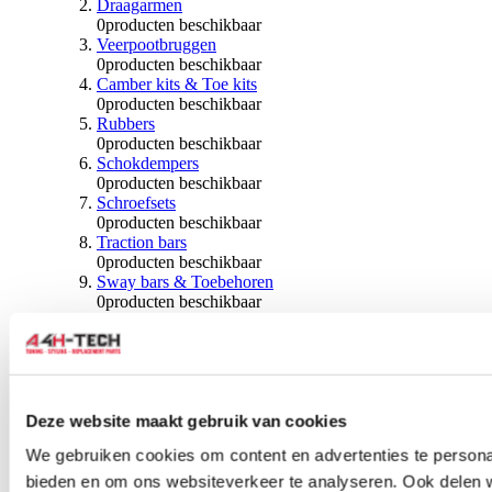
Draagarmen
0
producten beschikbaar
Veerpootbruggen
0
producten beschikbaar
Camber kits & Toe kits
0
producten beschikbaar
Rubbers
0
producten beschikbaar
Schokdempers
0
producten beschikbaar
Schroefsets
0
producten beschikbaar
Traction bars
0
producten beschikbaar
Sway bars & Toebehoren
0
producten beschikbaar
Kogels & Hoezen
0
producten beschikbaar
Wiellagers & Naven
0
producten beschikbaar
Wielen & Toebehoren
Deze website maakt gebruik van cookies
0
producten beschikbaar
We gebruiken cookies om content en advertenties te personal
Spoorverbreders
bieden en om ons websiteverkeer te analyseren. Ook delen 
0
producten beschikbaar