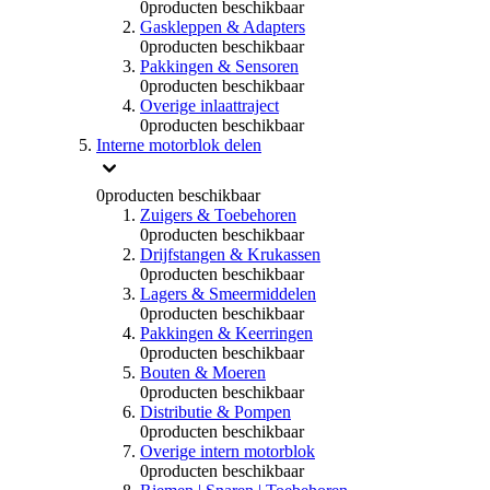
0
producten beschikbaar
Gaskleppen & Adapters
0
producten beschikbaar
Pakkingen & Sensoren
0
producten beschikbaar
Overige inlaattraject
0
producten beschikbaar
Interne motorblok delen
0
producten beschikbaar
Zuigers & Toebehoren
0
producten beschikbaar
Drijfstangen & Krukassen
0
producten beschikbaar
Lagers & Smeermiddelen
0
producten beschikbaar
Pakkingen & Keerringen
0
producten beschikbaar
Bouten & Moeren
0
producten beschikbaar
Distributie & Pompen
0
producten beschikbaar
Overige intern motorblok
0
producten beschikbaar