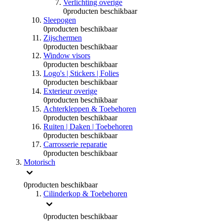
Verlichting overige
0
producten beschikbaar
Sleepogen
0
producten beschikbaar
Zijschermen
0
producten beschikbaar
Window visors
0
producten beschikbaar
Logo's | Stickers | Folies
0
producten beschikbaar
Exterieur overige
0
producten beschikbaar
Achterkleppen & Toebehoren
0
producten beschikbaar
Ruiten | Daken | Toebehoren
0
producten beschikbaar
Carrosserie reparatie
0
producten beschikbaar
Motorisch
0
producten beschikbaar
Cilinderkop & Toebehoren
0
producten beschikbaar