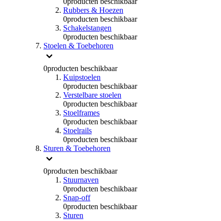
0
producten beschikbaar
Rubbers & Hoezen
0
producten beschikbaar
Schakelstangen
0
producten beschikbaar
Stoelen & Toebehoren
0
producten beschikbaar
Kuipstoelen
0
producten beschikbaar
Verstelbare stoelen
0
producten beschikbaar
Stoelframes
0
producten beschikbaar
Stoelrails
0
producten beschikbaar
Sturen & Toebehoren
0
producten beschikbaar
Stuurnaven
0
producten beschikbaar
Snap-off
0
producten beschikbaar
Sturen