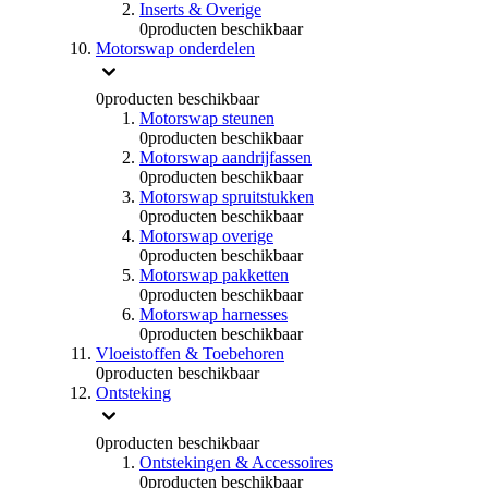
Inserts & Overige
0
producten beschikbaar
Motorswap onderdelen
0
producten beschikbaar
Motorswap steunen
0
producten beschikbaar
Motorswap aandrijfassen
0
producten beschikbaar
Motorswap spruitstukken
0
producten beschikbaar
Motorswap overige
0
producten beschikbaar
Motorswap pakketten
0
producten beschikbaar
Motorswap harnesses
0
producten beschikbaar
Vloeistoffen & Toebehoren
0
producten beschikbaar
Ontsteking
0
producten beschikbaar
Ontstekingen & Accessoires
0
producten beschikbaar