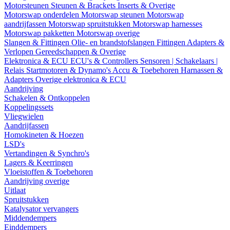
Motorsteunen
Steunen & Brackets
Inserts & Overige
Motorswap onderdelen
Motorswap steunen
Motorswap
aandrijfassen
Motorswap spruitstukken
Motorswap harnesses
Motorswap pakketten
Motorswap overige
Slangen & Fittingen
Olie- en brandstofslangen
Fittingen
Adapters &
Verlopen
Gereedschappen & Overige
Elektronica & ECU
ECU's & Controllers
Sensoren | Schakelaars |
Relais
Startmotoren & Dynamo's
Accu & Toebehoren
Harnassen &
Adapters
Overige elektronica & ECU
Aandrijving
Schakelen & Ontkoppelen
Koppelingssets
Vliegwielen
Aandrijfassen
Homokineten & Hoezen
LSD's
Vertandingen & Synchro's
Lagers & Keerringen
Vloeistoffen & Toebehoren
Aandrijving overige
Uitlaat
Spruitstukken
Katalysator vervangers
Middendempers
Einddempers