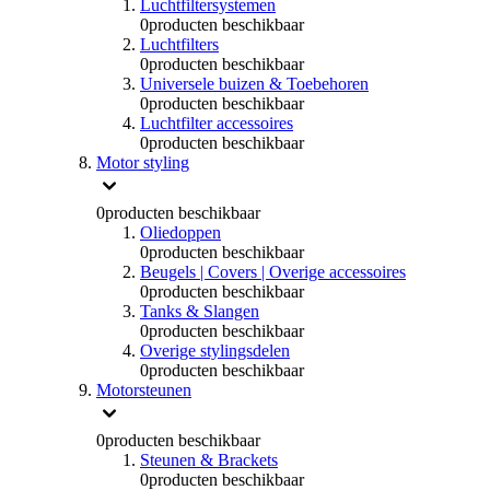
Luchtfiltersystemen
0
producten beschikbaar
Luchtfilters
0
producten beschikbaar
Universele buizen & Toebehoren
0
producten beschikbaar
Luchtfilter accessoires
0
producten beschikbaar
Motor styling
0
producten beschikbaar
Oliedoppen
0
producten beschikbaar
Beugels | Covers | Overige accessoires
0
producten beschikbaar
Tanks & Slangen
0
producten beschikbaar
Overige stylingsdelen
0
producten beschikbaar
Motorsteunen
0
producten beschikbaar
Steunen & Brackets
0
producten beschikbaar