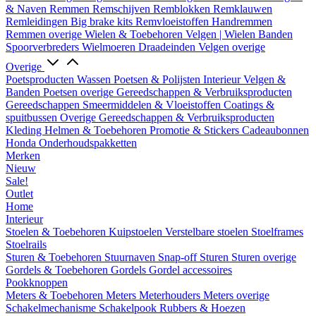
& Naven
Remmen
Remschijven
Remblokken
Remklauwen
Remleidingen
Big brake kits
Remvloeistoffen
Handremmen
Remmen overige
Wielen & Toebehoren
Velgen | Wielen
Banden
Spoorverbreders
Wielmoeren
Draadeinden
Velgen overige
Overige
Poetsproducten
Wassen
Poetsen & Polijsten
Interieur
Velgen &
Banden
Poetsen overige
Gereedschappen & Verbruiksproducten
Gereedschappen
Smeermiddelen & Vloeistoffen
Coatings &
spuitbussen
Overige Gereedschappen & Verbruiksproducten
Kleding
Helmen & Toebehoren
Promotie & Stickers
Cadeaubonnen
Honda Onderhoudspakketten
Merken
Nieuw
Sale!
Outlet
Home
Interieur
Stoelen & Toebehoren
Kuipstoelen
Verstelbare stoelen
Stoelframes
Stoelrails
Sturen & Toebehoren
Stuurnaven
Snap-off
Sturen
Sturen overige
Gordels & Toebehoren
Gordels
Gordel accessoires
Pookknoppen
Meters & Toebehoren
Meters
Meterhouders
Meters overige
Schakelmechanisme
Schakelpook
Rubbers & Hoezen