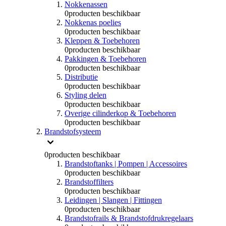
Nokkenassen
0
producten beschikbaar
Nokkenas poelies
0
producten beschikbaar
Kleppen & Toebehoren
0
producten beschikbaar
Pakkingen & Toebehoren
0
producten beschikbaar
Distributie
0
producten beschikbaar
Styling delen
0
producten beschikbaar
Overige cilinderkop & Toebehoren
0
producten beschikbaar
Brandstofsysteem
0
producten beschikbaar
Brandstoftanks | Pompen | Accessoires
0
producten beschikbaar
Brandstoffilters
0
producten beschikbaar
Leidingen | Slangen | Fittingen
0
producten beschikbaar
Brandstofrails & Brandstofdrukregelaars