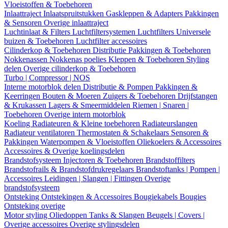
Vloeistoffen & Toebehoren
Inlaattraject
Inlaatspruitstukken
Gaskleppen & Adapters
Pakkingen
& Sensoren
Overige inlaattraject
Luchtinlaat & Filters
Luchtfiltersystemen
Luchtfilters
Universele
buizen & Toebehoren
Luchtfilter accessoires
Cilinderkop & Toebehoren
Distributie
Pakkingen & Toebehoren
Nokkenassen
Nokkenas poelies
Kleppen & Toebehoren
Styling
delen
Overige cilinderkop & Toebehoren
Turbo | Compressor | NOS
Interne motorblok delen
Distributie & Pompen
Pakkingen &
Keerringen
Bouten & Moeren
Zuigers & Toebehoren
Drijfstangen
& Krukassen
Lagers & Smeermiddelen
Riemen | Snaren |
Toebehoren
Overige intern motorblok
Koeling
Radiateuren & Kleine toebehoren
Radiateurslangen
Radiateur ventilatoren
Thermostaten & Schakelaars
Sensoren &
Pakkingen
Waterpompen & Vloeistoffen
Oliekoelers & Accessoires
Accessoires & Overige koelingsdelen
Brandstofsysteem
Injectoren & Toebehoren
Brandstoffilters
Brandstofrails & Brandstofdrukregelaars
Brandstoftanks | Pompen |
Accessoires
Leidingen | Slangen | Fittingen
Overige
brandstofsysteem
Ontsteking
Ontstekingen & Accessoires
Bougiekabels
Bougies
Ontsteking overige
Motor styling
Oliedoppen
Tanks & Slangen
Beugels | Covers |
Overige accessoires
Overige stylingsdelen