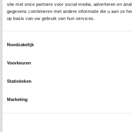
site met onze partners voor social media, adverteren en an
Wielmoeren
0
producten beschikbaar
gegevens combineren met andere informatie die u aan ze hee
Draadeinden
op basis van uw gebruik van hun services.
0
producten beschikbaar
Velgen overige
0
producten beschikbaar
Velgen | Wielen
Toestemmingsselectie
0
producten beschikbaar
Noodzakelijk
Banden
0
producten beschikbaar
Remmen
Voorkeuren
0
producten beschikbaar
Remschijven
Statistieken
0
producten beschikbaar
Remblokken
0
producten beschikbaar
Remklauwen
Marketing
0
producten beschikbaar
Remleidingen
0
producten beschikbaar
Big brake kits
0
producten beschikbaar
Remvloeistoffen