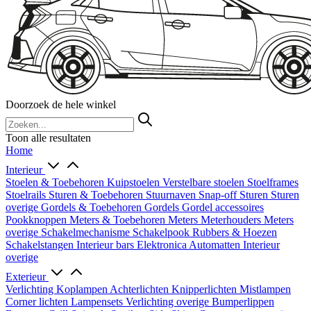
Doorzoek de hele winkel
Toon alle resultaten
Home
Interieur
Stoelen & Toebehoren
Kuipstoelen
Verstelbare stoelen
Stoelframes
Stoelrails
Sturen & Toebehoren
Stuurnaven
Snap-off
Sturen
Sturen
overige
Gordels & Toebehoren
Gordels
Gordel accessoires
Pookknoppen
Meters & Toebehoren
Meters
Meterhouders
Meters
overige
Schakelmechanisme
Schakelpook
Rubbers & Hoezen
Schakelstangen
Interieur bars
Elektronica
Automatten
Interieur
overige
Exterieur
Verlichting
Koplampen
Achterlichten
Knipperlichten
Mistlampen
Corner lichten
Lampensets
Verlichting overige
Bumperlippen