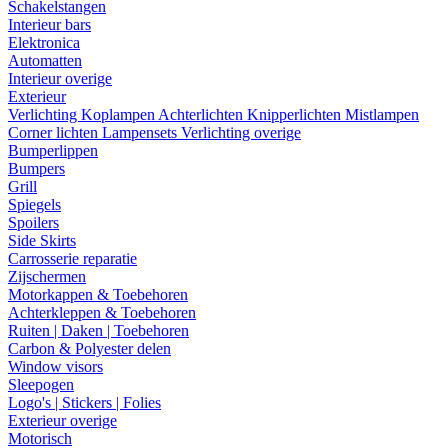
Schakelstangen
Interieur bars
Elektronica
Automatten
Interieur overige
Exterieur
Verlichting
Koplampen
Achterlichten
Knipperlichten
Mistlampen
Corner lichten
Lampensets
Verlichting overige
Bumperlippen
Bumpers
Grill
Spiegels
Spoilers
Side Skirts
Carrosserie reparatie
Zijschermen
Motorkappen & Toebehoren
Achterkleppen & Toebehoren
Ruiten | Daken | Toebehoren
Carbon & Polyester delen
Window visors
Sleepogen
Logo's | Stickers | Folies
Exterieur overige
Motorisch