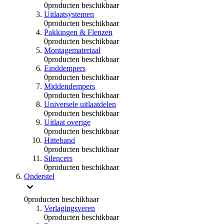
0
producten beschikbaar
Uitlaatsystemen
0
producten beschikbaar
Pakkingen & Flenzen
0
producten beschikbaar
Montagemateriaal
0
producten beschikbaar
Einddempers
0
producten beschikbaar
Middendempers
0
producten beschikbaar
Universele uitlaatdelen
0
producten beschikbaar
Uitlaat overige
0
producten beschikbaar
Hitteband
0
producten beschikbaar
Silencers
0
producten beschikbaar
Onderstel
0
producten beschikbaar
Verlagingsveren
0
producten beschikbaar