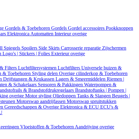
ige
Gordels & Toebehoren
Gordels
Gordel accessoires
Pookknoppen
bars
Elektronica
Automatten
Interieur overige
ll
Spiegels
Spoilers
Side Skirts
Carrosserie reparatie
Zijschermen
en
Logo's | Stickers | Folies
Exterieur overige
 & Filters
Luchtfiltersystemen
Luchtfilters
Universele buizen &
n & Toebehoren
Styling delen
Overige cilinderkop & Toebehoren
en
Drijfstangen & Krukassen
Lagers & Smeermiddelen
Riemen |
aten & Schakelaars
Sensoren & Pakkingen
Waterpompen &
andstofrails & Brandstofdrukregelaars
Brandstoftanks | Pompen |
king overige
Motor styling
Oliedoppen
Tanks & Slangen
Beugels |
 steunen
Motorswap aandrijfassen
Motorswap spruitstukken
en
Gereedschappen & Overige
Elektronica & ECU
ECU's &
CU
eerringen
Vloeistoffen & Toebehoren
Aandrijving overige