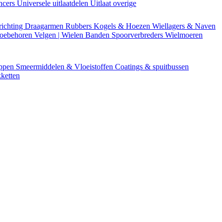
encers
Universele uitlaatdelen
Uitlaat overige
richting
Draagarmen
Rubbers
Kogels & Hoezen
Wiellagers & Naven
Toebehoren
Velgen | Wielen
Banden
Spoorverbreders
Wielmoeren
appen
Smeermiddelen & Vloeistoffen
Coatings & spuitbussen
ketten