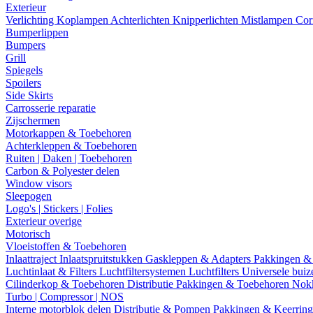
Exterieur
Verlichting
Koplampen
Achterlichten
Knipperlichten
Mistlampen
Cor
Bumperlippen
Bumpers
Grill
Spiegels
Spoilers
Side Skirts
Carrosserie reparatie
Zijschermen
Motorkappen & Toebehoren
Achterkleppen & Toebehoren
Ruiten | Daken | Toebehoren
Carbon & Polyester delen
Window visors
Sleepogen
Logo's | Stickers | Folies
Exterieur overige
Motorisch
Vloeistoffen & Toebehoren
Inlaattraject
Inlaatspruitstukken
Gaskleppen & Adapters
Pakkingen &
Luchtinlaat & Filters
Luchtfiltersystemen
Luchtfilters
Universele bui
Cilinderkop & Toebehoren
Distributie
Pakkingen & Toebehoren
Nok
Turbo | Compressor | NOS
Interne motorblok delen
Distributie & Pompen
Pakkingen & Keerrin