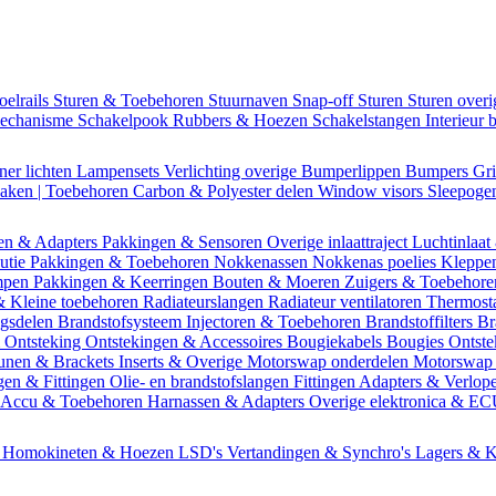
oelrails
Sturen & Toebehoren
Stuurnaven
Snap-off
Sturen
Sturen over
mechanisme
Schakelpook
Rubbers & Hoezen
Schakelstangen
Interieur 
ner lichten
Lampensets
Verlichting overige
Bumperlippen
Bumpers
Gri
Daken | Toebehoren
Carbon & Polyester delen
Window visors
Sleepog
en & Adapters
Pakkingen & Sensoren
Overige inlaattraject
Luchtinlaat
butie
Pakkingen & Toebehoren
Nokkenassen
Nokkenas poelies
Kleppe
ompen
Pakkingen & Keerringen
Bouten & Moeren
Zuigers & Toebehor
& Kleine toebehoren
Radiateurslangen
Radiateur ventilatoren
Thermost
ngsdelen
Brandstofsysteem
Injectoren & Toebehoren
Brandstoffilters
Br
m
Ontsteking
Ontstekingen & Accessoires
Bougiekabels
Bougies
Ontste
unen & Brackets
Inserts & Overige
Motorswap onderdelen
Motorswap
gen & Fittingen
Olie- en brandstofslangen
Fittingen
Adapters & Verlop
Accu & Toebehoren
Harnassen & Adapters
Overige elektronica & E
n
Homokineten & Hoezen
LSD's
Vertandingen & Synchro's
Lagers & K