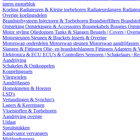
intern motorblok
Koeling
Radiateuren & Kleine toebehoren
Radiateurslangen
Radiateu
Overige koelingsdelen
Brandstofsysteem
Injectoren & Toebehoren
Brandstoffilters
Brandstof
Ontsteking
Ontstekingen & Accessoires
Bougiekabels
Bougies
Ontst
Motor styling
Oliedoppen
Tanks & Slangen
Beugels | Covers | Overi
Motorsteunen
Steunen & Brackets
Inserts & Overige
Motorswap onderdelen
Motorswap steunen
Motorswap aandrijfassen
Slangen & Fittingen
Olie- en brandstofslangen
Fittingen
Adapters & 
Elektronica & ECU
ECU's & Controllers
Sensoren | Schakelaars | Re
Aandrijving
Schakelen & Ontkoppelen
Koppelingssets
Vliegwielen
Aandrijfassen
Homokineten & Hoezen
LSD's
Vertandingen & Synchro's
Lagers & Keerringen
Vloeistoffen & Toebehoren
Aandrijving overige
Uitlaat
Spruitstukken
Katalysator vervangers
Middendempers