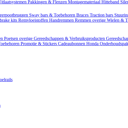
itlaatsystemen
Pakkingen & Flenzen
Montagemateriaal
Hitteband
Sil
eerpootbruggen
Sway bars & Toebehoren
Braces
Traction bars
Stuurin
brake kits
Remvloeistoffen
Handremmen
Remmen overige
Wielen & 
en
Poetsen overige
Gereedschappen & Verbruiksproducten
Gereedsch
Toebehoren
Promotie & Stickers
Cadeaubonnen
Honda Onderhoudspak
oelrails
n