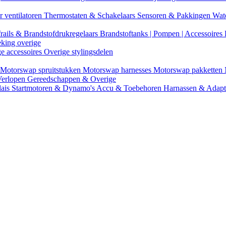
r ventilatoren
Thermostaten & Schakelaars
Sensoren & Pakkingen
Wat
rails & Brandstofdrukregelaars
Brandstoftanks | Pompen | Accessoires
eking overige
ge accessoires
Overige stylingsdelen
Motorswap spruitstukken
Motorswap harnesses
Motorswap pakketten
Verlopen
Gereedschappen & Overige
lais
Startmotoren & Dynamo's
Accu & Toebehoren
Harnassen & Adap