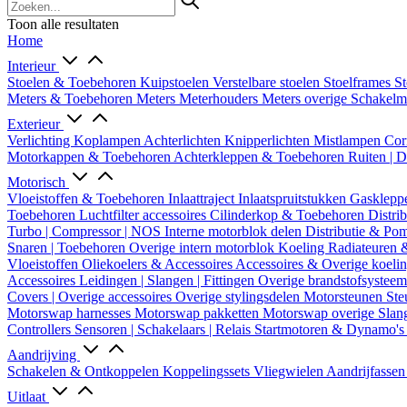
Toon alle resultaten
Home
Interieur
Stoelen & Toebehoren
Kuipstoelen
Verstelbare stoelen
Stoelframes
St
Meters & Toebehoren
Meters
Meterhouders
Meters overige
Schakel
Exterieur
Verlichting
Koplampen
Achterlichten
Knipperlichten
Mistlampen
Cor
Motorkappen & Toebehoren
Achterkleppen & Toebehoren
Ruiten | 
Motorisch
Vloeistoffen & Toebehoren
Inlaattraject
Inlaatspruitstukken
Gasklepp
Toebehoren
Luchtfilter accessoires
Cilinderkop & Toebehoren
Distri
Turbo | Compressor | NOS
Interne motorblok delen
Distributie & P
Snaren | Toebehoren
Overige intern motorblok
Koeling
Radiateuren 
Vloeistoffen
Oliekoelers & Accessoires
Accessoires & Overige koeli
Accessoires
Leidingen | Slangen | Fittingen
Overige brandstofsystee
Covers | Overige accessoires
Overige stylingsdelen
Motorsteunen
Ste
Motorswap harnesses
Motorswap pakketten
Motorswap overige
Slan
Controllers
Sensoren | Schakelaars | Relais
Startmotoren & Dynamo's
Aandrijving
Schakelen & Ontkoppelen
Koppelingssets
Vliegwielen
Aandrijfasse
Uitlaat