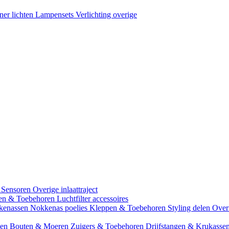
ner lichten
Lampensets
Verlichting overige
 Sensoren
Overige inlaattraject
zen & Toebehoren
Luchtfilter accessoires
kenassen
Nokkenas poelies
Kleppen & Toebehoren
Styling delen
Over
gen
Bouten & Moeren
Zuigers & Toebehoren
Drijfstangen & Krukasse