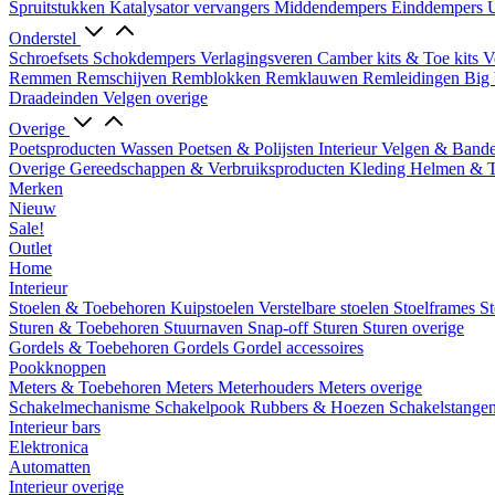
Spruitstukken
Katalysator vervangers
Middendempers
Einddempers
U
Onderstel
Schroefsets
Schokdempers
Verlagingsveren
Camber kits & Toe kits
V
Remmen
Remschijven
Remblokken
Remklauwen
Remleidingen
Big 
Draadeinden
Velgen overige
Overige
Poetsproducten
Wassen
Poetsen & Polijsten
Interieur
Velgen & Band
Overige Gereedschappen & Verbruiksproducten
Kleding
Helmen & 
Merken
Nieuw
Sale!
Outlet
Home
Interieur
Stoelen & Toebehoren
Kuipstoelen
Verstelbare stoelen
Stoelframes
St
Sturen & Toebehoren
Stuurnaven
Snap-off
Sturen
Sturen overige
Gordels & Toebehoren
Gordels
Gordel accessoires
Pookknoppen
Meters & Toebehoren
Meters
Meterhouders
Meters overige
Schakelmechanisme
Schakelpook
Rubbers & Hoezen
Schakelstange
Interieur bars
Elektronica
Automatten
Interieur overige