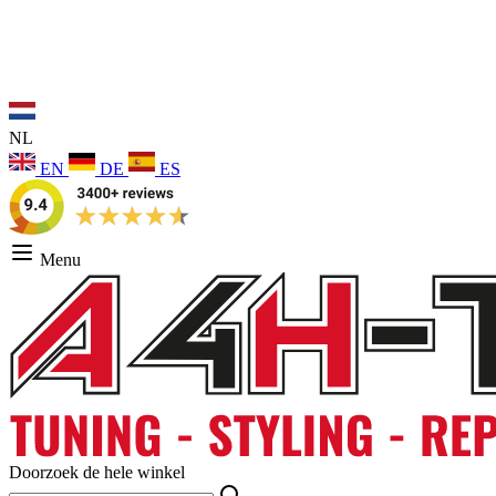
NL
EN
DE
ES
Menu
Doorzoek de hele winkel