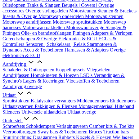
Oliedoppen
Tanks & Slangen
Beugels | Covers | Overige
accessoires
Overige stylingsdelen
Motorsteunen
Steunen & Brackets
Inserts & Overige
Motorswap onderdelen
Motorswap steunen
Motorswap aandrijfassen
Motorswap spruitstukken
Motorswap
harnesses
Motorswap pakketten
Motorswap overige
Slangen &
Fittingen
Olie- en brandstofslangen
Fittingen
Adapters & Verlopen
Gereedschappen & Overige
Elektronica & ECU
ECU's &
Controllers
Sensoren | Schakelaars | Relais
Startmotoren &
Dynamo's
Accu & Toebehoren
Harnassen & Adapters
Overige
elektronica & ECU
Aandrijving
Schakelen & Ontkoppelen
Koppelingssets
Vliegwielen
Aandrijfassen
Homokineten & Hoezen
LSD's
Vertandingen &
Synchro's
Lagers & Keerringen
Vloeistoffen & Toebehoren
Aandrijving overige
Uitlaat
Spruitstukken
Katalysator vervangers
Middendempers
Einddempers
Uitlaatsystemen
Pakkingen & Flenzen
Montagemateriaal
Hitteband
Silencers
Universele uitlaatdelen
Uitlaat overige
Onderstel
Schroefsets
Schokdempers
Verlagingsveren
Camber kits & Toe kits
Veerpootbruggen
Sway bars & Toebehoren
Braces
Traction bars
Stuurinrichting
Draagarmen
Rubbers
Kogels & Hoezen
Wiellagers