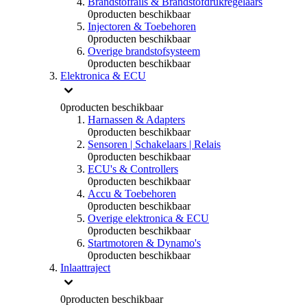
Brandstofrails & Brandstofdrukregelaars
0
producten beschikbaar
Injectoren & Toebehoren
0
producten beschikbaar
Overige brandstofsysteem
0
producten beschikbaar
Elektronica & ECU
0
producten beschikbaar
Harnassen & Adapters
0
producten beschikbaar
Sensoren | Schakelaars | Relais
0
producten beschikbaar
ECU's & Controllers
0
producten beschikbaar
Accu & Toebehoren
0
producten beschikbaar
Overige elektronica & ECU
0
producten beschikbaar
Startmotoren & Dynamo's
0
producten beschikbaar
Inlaattraject
0
producten beschikbaar