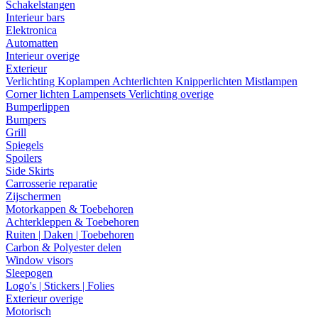
Schakelstangen
Interieur bars
Elektronica
Automatten
Interieur overige
Exterieur
Verlichting
Koplampen
Achterlichten
Knipperlichten
Mistlampen
Corner lichten
Lampensets
Verlichting overige
Bumperlippen
Bumpers
Grill
Spiegels
Spoilers
Side Skirts
Carrosserie reparatie
Zijschermen
Motorkappen & Toebehoren
Achterkleppen & Toebehoren
Ruiten | Daken | Toebehoren
Carbon & Polyester delen
Window visors
Sleepogen
Logo's | Stickers | Folies
Exterieur overige
Motorisch