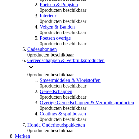
Poetsen & Polijsten
0
producten beschikbaar
Interieur
0
producten beschikbaar
Velgen & Banden
0
producten beschikbaar
Poetsen overige
0
producten beschikbaar
Cadeaubonnen
0
producten beschikbaar
Gereedschappen & Verbruiksproducten
0
producten beschikbaar
Smeermiddelen & Vloeistoffen
0
producten beschikbaar
Gereedschappen
0
producten beschikbaar
Overige Gereedschappen & Verbruiksproducten
0
producten beschikbaar
Coatings & spuitbussen
0
producten beschikbaar
Honda Onderhoudspakketten
0
producten beschikbaar
Merken