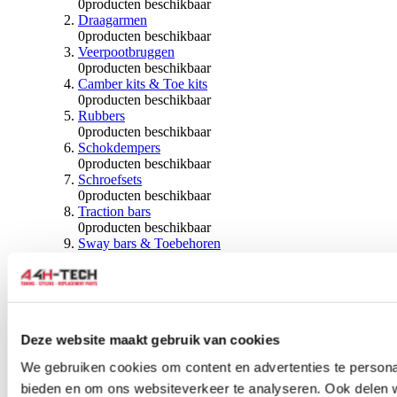
0
producten beschikbaar
Draagarmen
0
producten beschikbaar
Veerpootbruggen
0
producten beschikbaar
Camber kits & Toe kits
0
producten beschikbaar
Rubbers
0
producten beschikbaar
Schokdempers
0
producten beschikbaar
Schroefsets
0
producten beschikbaar
Traction bars
0
producten beschikbaar
Sway bars & Toebehoren
0
producten beschikbaar
Kogels & Hoezen
0
producten beschikbaar
Wiellagers & Naven
0
producten beschikbaar
Wielen & Toebehoren
Deze website maakt gebruik van cookies
We gebruiken cookies om content en advertenties te personal
0
producten beschikbaar
bieden en om ons websiteverkeer te analyseren. Ook delen 
Spoorverbreders