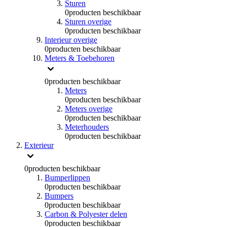
Sturen
0
producten beschikbaar
Sturen overige
0
producten beschikbaar
Interieur overige
0
producten beschikbaar
Meters & Toebehoren
0
producten beschikbaar
Meters
0
producten beschikbaar
Meters overige
0
producten beschikbaar
Meterhouders
0
producten beschikbaar
Exterieur
0
producten beschikbaar
Bumperlippen
0
producten beschikbaar
Bumpers
0
producten beschikbaar
Carbon & Polyester delen
0
producten beschikbaar