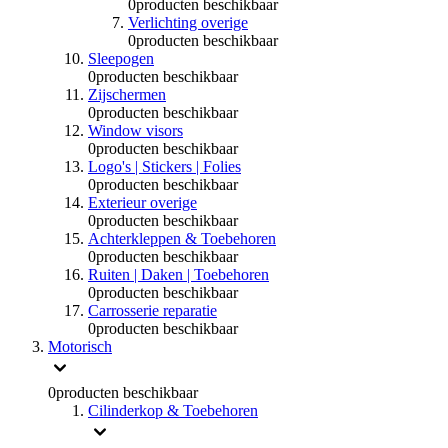
0
producten beschikbaar
Verlichting overige
0
producten beschikbaar
Sleepogen
0
producten beschikbaar
Zijschermen
0
producten beschikbaar
Window visors
0
producten beschikbaar
Logo's | Stickers | Folies
0
producten beschikbaar
Exterieur overige
0
producten beschikbaar
Achterkleppen & Toebehoren
0
producten beschikbaar
Ruiten | Daken | Toebehoren
0
producten beschikbaar
Carrosserie reparatie
0
producten beschikbaar
Motorisch
0
producten beschikbaar
Cilinderkop & Toebehoren