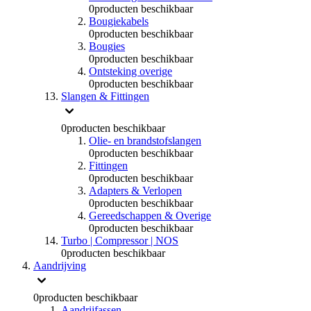
0
producten beschikbaar
Bougiekabels
0
producten beschikbaar
Bougies
0
producten beschikbaar
Ontsteking overige
0
producten beschikbaar
Slangen & Fittingen
0
producten beschikbaar
Olie- en brandstofslangen
0
producten beschikbaar
Fittingen
0
producten beschikbaar
Adapters & Verlopen
0
producten beschikbaar
Gereedschappen & Overige
0
producten beschikbaar
Turbo | Compressor | NOS
0
producten beschikbaar
Aandrijving
0
producten beschikbaar
Aandrijfassen