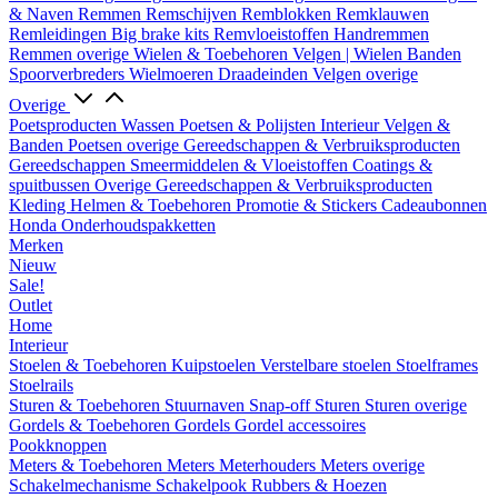
& Naven
Remmen
Remschijven
Remblokken
Remklauwen
Remleidingen
Big brake kits
Remvloeistoffen
Handremmen
Remmen overige
Wielen & Toebehoren
Velgen | Wielen
Banden
Spoorverbreders
Wielmoeren
Draadeinden
Velgen overige
Overige
Poetsproducten
Wassen
Poetsen & Polijsten
Interieur
Velgen &
Banden
Poetsen overige
Gereedschappen & Verbruiksproducten
Gereedschappen
Smeermiddelen & Vloeistoffen
Coatings &
spuitbussen
Overige Gereedschappen & Verbruiksproducten
Kleding
Helmen & Toebehoren
Promotie & Stickers
Cadeaubonnen
Honda Onderhoudspakketten
Merken
Nieuw
Sale!
Outlet
Home
Interieur
Stoelen & Toebehoren
Kuipstoelen
Verstelbare stoelen
Stoelframes
Stoelrails
Sturen & Toebehoren
Stuurnaven
Snap-off
Sturen
Sturen overige
Gordels & Toebehoren
Gordels
Gordel accessoires
Pookknoppen
Meters & Toebehoren
Meters
Meterhouders
Meters overige
Schakelmechanisme
Schakelpook
Rubbers & Hoezen