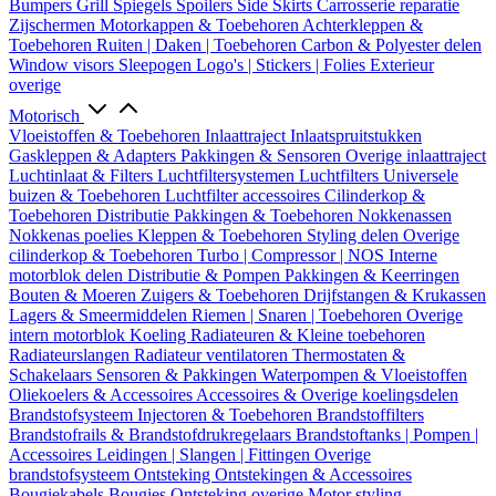
Bumpers
Grill
Spiegels
Spoilers
Side Skirts
Carrosserie reparatie
Zijschermen
Motorkappen & Toebehoren
Achterkleppen &
Toebehoren
Ruiten | Daken | Toebehoren
Carbon & Polyester delen
Window visors
Sleepogen
Logo's | Stickers | Folies
Exterieur
overige
Motorisch
Vloeistoffen & Toebehoren
Inlaattraject
Inlaatspruitstukken
Gaskleppen & Adapters
Pakkingen & Sensoren
Overige inlaattraject
Luchtinlaat & Filters
Luchtfiltersystemen
Luchtfilters
Universele
buizen & Toebehoren
Luchtfilter accessoires
Cilinderkop &
Toebehoren
Distributie
Pakkingen & Toebehoren
Nokkenassen
Nokkenas poelies
Kleppen & Toebehoren
Styling delen
Overige
cilinderkop & Toebehoren
Turbo | Compressor | NOS
Interne
motorblok delen
Distributie & Pompen
Pakkingen & Keerringen
Bouten & Moeren
Zuigers & Toebehoren
Drijfstangen & Krukassen
Lagers & Smeermiddelen
Riemen | Snaren | Toebehoren
Overige
intern motorblok
Koeling
Radiateuren & Kleine toebehoren
Radiateurslangen
Radiateur ventilatoren
Thermostaten &
Schakelaars
Sensoren & Pakkingen
Waterpompen & Vloeistoffen
Oliekoelers & Accessoires
Accessoires & Overige koelingsdelen
Brandstofsysteem
Injectoren & Toebehoren
Brandstoffilters
Brandstofrails & Brandstofdrukregelaars
Brandstoftanks | Pompen |
Accessoires
Leidingen | Slangen | Fittingen
Overige
brandstofsysteem
Ontsteking
Ontstekingen & Accessoires
Bougiekabels
Bougies
Ontsteking overige
Motor styling