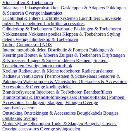
Vloeistoffen & Toebehoren
Inlaattraject
Inlaatspruitstukken
Gaskleppen & Adapters
Pakkingen
& Sensoren
Overige inlaattraject
Luchtinlaat & Filters
Luchtfiltersystemen
Luchtfilters
Universele
buizen & Toebehoren
Luchtfilter accessoires
Cilinderkop & Toebehoren
Distributie
Pakkingen & Toebehoren
Nokkenassen
Nokkenas poelies
Kleppen & Toebehoren
Styling
delen
Overige cilinderkop & Toebehoren
Turbo | Compressor | NOS
Interne motorblok delen
Distributie & Pompen
Pakkingen &
Keerringen
Bouten & Moeren
Zuigers & Toebehoren
Drijfstangen
& Krukassen
Lagers & Smeermiddelen
Riemen | Snaren |
Toebehoren
Overige intern motorblok
Koeling
Radiateuren & Kleine toebehoren
Radiateurslangen
Radiateur ventilatoren
Thermostaten & Schakelaars
Sensoren &
Pakkingen
Waterpompen & Vloeistoffen
Oliekoelers & Accessoires
Accessoires & Overige koelingsdelen
Brandstofsysteem
Injectoren & Toebehoren
Brandstoffilters
Brandstofrails & Brandstofdrukregelaars
Brandstoftanks | Pompen |
Accessoires
Leidingen | Slangen | Fittingen
Overige
brandstofsysteem
Ontsteking
Ontstekingen & Accessoires
Bougiekabels
Bougies
Ontsteking overige
Motor styling
Oliedoppen
Tanks & Slangen
Beugels | Covers |
Overige accessoires
Overige stylingsdelen