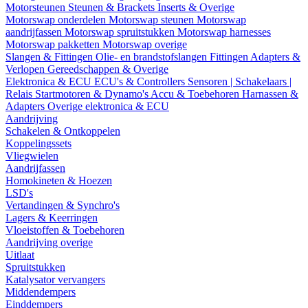
Motorsteunen
Steunen & Brackets
Inserts & Overige
Motorswap onderdelen
Motorswap steunen
Motorswap
aandrijfassen
Motorswap spruitstukken
Motorswap harnesses
Motorswap pakketten
Motorswap overige
Slangen & Fittingen
Olie- en brandstofslangen
Fittingen
Adapters &
Verlopen
Gereedschappen & Overige
Elektronica & ECU
ECU's & Controllers
Sensoren | Schakelaars |
Relais
Startmotoren & Dynamo's
Accu & Toebehoren
Harnassen &
Adapters
Overige elektronica & ECU
Aandrijving
Schakelen & Ontkoppelen
Koppelingssets
Vliegwielen
Aandrijfassen
Homokineten & Hoezen
LSD's
Vertandingen & Synchro's
Lagers & Keerringen
Vloeistoffen & Toebehoren
Aandrijving overige
Uitlaat
Spruitstukken
Katalysator vervangers
Middendempers
Einddempers