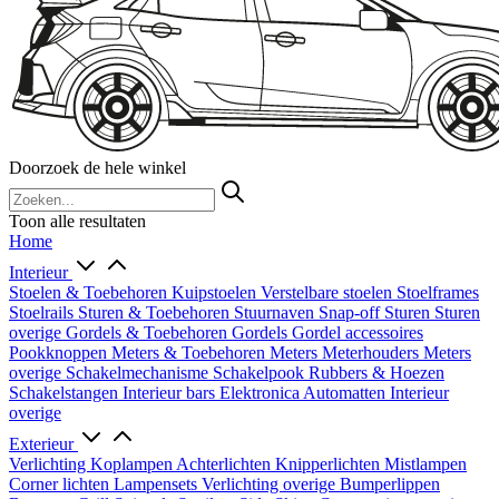
Doorzoek de hele winkel
Toon alle resultaten
Home
Interieur
Stoelen & Toebehoren
Kuipstoelen
Verstelbare stoelen
Stoelframes
Stoelrails
Sturen & Toebehoren
Stuurnaven
Snap-off
Sturen
Sturen
overige
Gordels & Toebehoren
Gordels
Gordel accessoires
Pookknoppen
Meters & Toebehoren
Meters
Meterhouders
Meters
overige
Schakelmechanisme
Schakelpook
Rubbers & Hoezen
Schakelstangen
Interieur bars
Elektronica
Automatten
Interieur
overige
Exterieur
Verlichting
Koplampen
Achterlichten
Knipperlichten
Mistlampen
Corner lichten
Lampensets
Verlichting overige
Bumperlippen