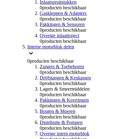
Inlaatspruitstukken
0
producten beschikbaar
Gaskleppen & Adapters
0
producten beschikbaar
Pakkingen & Sensoren
0
producten beschikbaar
Overige inlaattraject
0
producten beschikbaar
Interne motorblok delen
0
producten beschikbaar
Zuigers & Toebehoren
0
producten beschikbaar
Drijfstangen & Krukassen
0
producten beschikbaar
Lagers & Smeermiddelen
0
producten beschikbaar
Pakkingen & Keerringen
0
producten beschikbaar
Bouten & Moeren
0
producten beschikbaar
Distributie & Pompen
0
producten beschikbaar
Overige intern motorblok