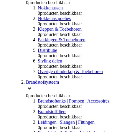
0
producten beschikbaar
Nokkenassen
0
producten beschikbaar
Nokkenas poelies
0
producten beschikbaar
Kleppen & Toebehoren
0
producten beschikbaar
Pakkingen & Toebehoren
0
producten beschikbaar
Distributie
0
producten beschikbaar
Styling delen
0
producten beschikbaar
Overige cilinderkop & Toebehoren
0
producten beschikbaar
Brandstofsysteem
0
producten beschikbaar
Brandstoftanks | Pompen | Accessoires
0
producten beschikbaar
Brandstoffilters
0
producten beschikbaar
Leidingen | Slangen | Fittingen
0
producten beschikbaar