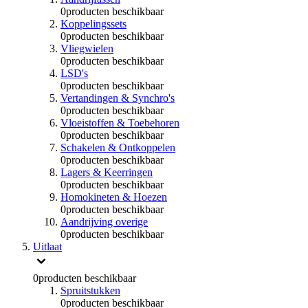
0
producten beschikbaar
Koppelingssets
0
producten beschikbaar
Vliegwielen
0
producten beschikbaar
LSD's
0
producten beschikbaar
Vertandingen & Synchro's
0
producten beschikbaar
Vloeistoffen & Toebehoren
0
producten beschikbaar
Schakelen & Ontkoppelen
0
producten beschikbaar
Lagers & Keerringen
0
producten beschikbaar
Homokineten & Hoezen
0
producten beschikbaar
Aandrijving overige
0
producten beschikbaar
Uitlaat
0
producten beschikbaar
Spruitstukken
0
producten beschikbaar