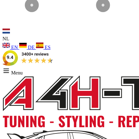
NL
EN
DE
ES
Menu