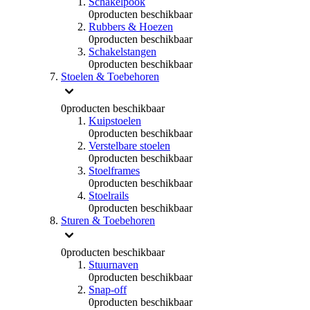
Schakelpook
0
producten beschikbaar
Rubbers & Hoezen
0
producten beschikbaar
Schakelstangen
0
producten beschikbaar
Stoelen & Toebehoren
0
producten beschikbaar
Kuipstoelen
0
producten beschikbaar
Verstelbare stoelen
0
producten beschikbaar
Stoelframes
0
producten beschikbaar
Stoelrails
0
producten beschikbaar
Sturen & Toebehoren
0
producten beschikbaar
Stuurnaven
0
producten beschikbaar
Snap-off
0
producten beschikbaar