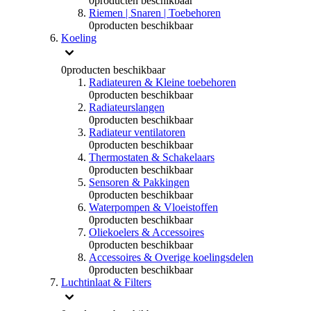
0
producten beschikbaar
Riemen | Snaren | Toebehoren
0
producten beschikbaar
Koeling
0
producten beschikbaar
Radiateuren & Kleine toebehoren
0
producten beschikbaar
Radiateurslangen
0
producten beschikbaar
Radiateur ventilatoren
0
producten beschikbaar
Thermostaten & Schakelaars
0
producten beschikbaar
Sensoren & Pakkingen
0
producten beschikbaar
Waterpompen & Vloeistoffen
0
producten beschikbaar
Oliekoelers & Accessoires
0
producten beschikbaar
Accessoires & Overige koelingsdelen
0
producten beschikbaar
Luchtinlaat & Filters