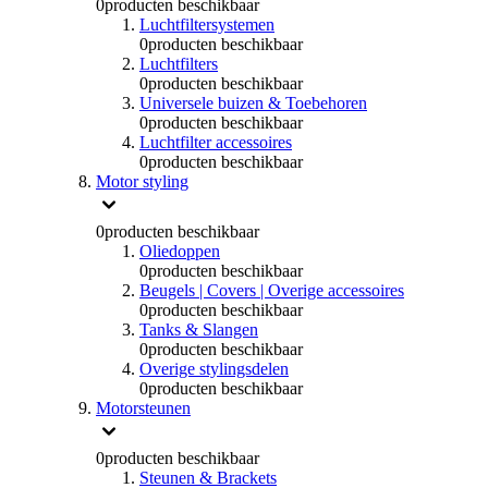
0
producten beschikbaar
Luchtfiltersystemen
0
producten beschikbaar
Luchtfilters
0
producten beschikbaar
Universele buizen & Toebehoren
0
producten beschikbaar
Luchtfilter accessoires
0
producten beschikbaar
Motor styling
0
producten beschikbaar
Oliedoppen
0
producten beschikbaar
Beugels | Covers | Overige accessoires
0
producten beschikbaar
Tanks & Slangen
0
producten beschikbaar
Overige stylingsdelen
0
producten beschikbaar
Motorsteunen
0
producten beschikbaar
Steunen & Brackets