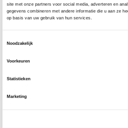
site met onze partners voor social media, adverteren en an
0
producten beschikbaar
Wielmoeren
gegevens combineren met andere informatie die u aan ze hee
0
producten beschikbaar
op basis van uw gebruik van hun services.
Draadeinden
0
producten beschikbaar
Velgen overige
0
producten beschikbaar
Toestemmingsselectie
Velgen | Wielen
Noodzakelijk
0
producten beschikbaar
Banden
0
producten beschikbaar
Voorkeuren
Remmen
0
producten beschikbaar
Statistieken
Remschijven
0
producten beschikbaar
Remblokken
0
producten beschikbaar
Marketing
Remklauwen
0
producten beschikbaar
Remleidingen
0
producten beschikbaar
Big brake kits
0
producten beschikbaar