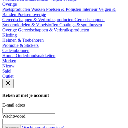
Overige
Poetsproducten
Wassen
Poetsen & Polijsten
Interieur
Velgen &
Banden
Poetsen overige
Gereedschappen & Verbruiksproducten
Gereedschappen
Smeermiddelen & Vloeistoffen
Coatings & spuitbussen
Overige Gereedschappen & Verbruiksproducten
Kleding
Helmen & Toebehoren
Promotie & Stickers
Cadeaubonnen
Honda Onderhoudspakketten
Merken
Nieuw
Sale!
Outlet
Reken af met je account
E-mail adres
Wachtwoord
Wachtwoord vergeten?
Inloggen