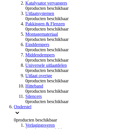
Katalysator vervangers
0
producten beschikbaar
Uitlaatsystemen
0
producten beschikbaar
Pakkingen & Flenzen
0
producten beschikbaar
Montagemateriaal
0
producten beschikbaar
Einddempers
0
producten beschikbaar
Middendempers
0
producten beschikbaar
Universele uitlaatdelen
0
producten beschikbaar
Uitlaat overige
0
producten beschikbaar
Hitteband
0
producten beschikbaar
Silencers
0
producten beschikbaar
Onderstel
0
producten beschikbaar
Verlagingsveren