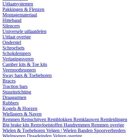
Uitlaatsystemen
Pakkingen & Flenzen
Montagemateriaal
Hitteband
Silencers
Universele uitlaatdelen
Uitlaat overige
Onderstel
Schroefsets
Schokdempers
Verlagingsveren
Camber kits & Toe kits
Veerpootbruggen
Sway bars & Toebehoren
Braces
Traction bars
Stuurinrichting
Draagarmen
Rubbers
Kogels & Hoezen
Wiellagers & Naven
Remmen
Remschijven
Remblokken
Remklauwen
Remleidingen
Big brake kits
Remvloeistoffen
Handremmen
Remmen overige
Wielen & Toebehoren
Velgen | Wielen
Banden
Spoorverbreders
Wielmoeren
Draadeinden
Velgen overige