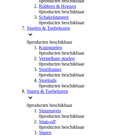
0
producten beschikbaar
Rubbers & Hoezen
0
producten beschikbaar
Schakelstangen
0
producten beschikbaar
Stoelen & Toebehoren
0
producten beschikbaar
Kuipstoelen
0
producten beschikbaar
Verstelbare stoelen
0
producten beschikbaar
Stoelframes
0
producten beschikbaar
Stoelrails
0
producten beschikbaar
Sturen & Toebehoren
0
producten beschikbaar
Stuurnaven
0
producten beschikbaar
Snap-off
0
producten beschikbaar
Sturen