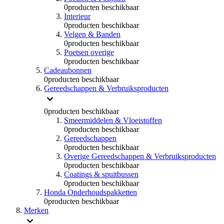
0
producten beschikbaar
Interieur
0
producten beschikbaar
Velgen & Banden
0
producten beschikbaar
Poetsen overige
0
producten beschikbaar
Cadeaubonnen
0
producten beschikbaar
Gereedschappen & Verbruiksproducten
0
producten beschikbaar
Smeermiddelen & Vloeistoffen
0
producten beschikbaar
Gereedschappen
0
producten beschikbaar
Overige Gereedschappen & Verbruiksproducten
0
producten beschikbaar
Coatings & spuitbussen
0
producten beschikbaar
Honda Onderhoudspakketten
0
producten beschikbaar
Merken