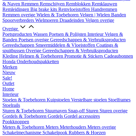
& Naven
Remmen
Remschijven
Remblokken
Remklauwen
Remleidingen
Big brake kits
Remvloeistoffen
Handremmen
Remmen overige
Wielen & Toebehoren
Velgen | Wielen
Banden
Spoorverbreders
Wielmoeren
Draadeinden
Velgen overige
Overige
Poetsproducten
Wassen
Poetsen & Polijsten
Interieur
Velgen &
Banden
Poetsen overige
Gereedschappen & Verbruiksproducten
Gereedschappen
Smeermiddelen & Vloeistoffen
Coatings &
spuitbussen
Overige Gereedschappen & Verbruiksproducten
Kleding
Helmen & Toebehoren
Promotie & Stickers
Cadeaubonnen
Honda Onderhoudspakketten
Merken
Nieuw
Sale!
Outlet
Home
Interieur
Stoelen & Toebehoren
Kuipstoelen
Verstelbare stoelen
Stoelframes
Stoelrails
Sturen & Toebehoren
Stuurnaven
Snap-off
Sturen
Sturen overige
Gordels & Toebehoren
Gordels
Gordel accessoires
Pookknoppen
Meters & Toebehoren
Meters
Meterhouders
Meters overige
Schakelmechanisme
Schakelpook
Rubbers & Hoezen