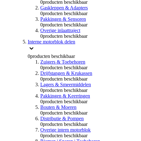
0
producten beschikbaar
Gaskleppen & Adapters
0
producten beschikbaar
Pakkingen & Sensoren
0
producten beschikbaar
Overige inlaattraject
0
producten beschikbaar
Interne motorblok delen
0
producten beschikbaar
Zuigers & Toebehoren
0
producten beschikbaar
Drijfstangen & Krukassen
0
producten beschikbaar
Lagers & Smeermiddelen
0
producten beschikbaar
Pakkingen & Keerringen
0
producten beschikbaar
Bouten & Moeren
0
producten beschikbaar
Distributie & Pompen
0
producten beschikbaar
Overige intern motorblok
0
producten beschikbaar