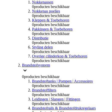
Nokkenassen
0
producten beschikbaar
Nokkenas poelies
0
producten beschikbaar
Kleppen & Toebehoren
0
producten beschikbaar
Pakkingen & Toebehoren
0
producten beschikbaar
Distributie
0
producten beschikbaar
Styling delen
0
producten beschikbaar
Overige cilinderkop & Toebehoren
0
producten beschikbaar
Brandstofsysteem
0
producten beschikbaar
Brandstoftanks | Pompen | Accessoires
0
producten beschikbaar
Brandstoffilters
0
producten beschikbaar
Leidingen | Slangen | Fittingen
0
producten beschikbaar
Brandstofrails & Brandstofdrukregelaars