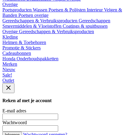
Overige
Poetsproducten
Wassen
Poetsen & Polijsten
Interieur
Velgen &
Banden
Poetsen overige
Gereedschappen & Verbruiksproducten
Gereedschappen
Smeermiddelen & Vloeistoffen
Coatings & spuitbussen
Overige Gereedschappen & Verbruiksproducten
Kleding
Helmen & Toebehoren
Promotie & Stickers
Cadeaubonnen
Honda Onderhoudspakketten
Merken
Nieuw
Sale!
Outlet
Reken af met je account
E-mail adres
Wachtwoord
Wachtwoord vergeten?
Inloggen