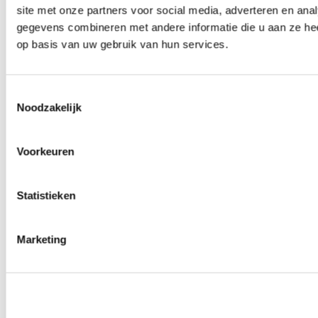
site met onze partners voor social media, adverteren en an
Wielmoeren
0
producten beschikbaar
gegevens combineren met andere informatie die u aan ze hee
Draadeinden
op basis van uw gebruik van hun services.
0
producten beschikbaar
Velgen overige
0
producten beschikbaar
Velgen | Wielen
Toestemmingsselectie
0
producten beschikbaar
Noodzakelijk
Banden
0
producten beschikbaar
Remmen
Voorkeuren
0
producten beschikbaar
Remschijven
Statistieken
0
producten beschikbaar
Remblokken
0
producten beschikbaar
Remklauwen
Marketing
0
producten beschikbaar
Remleidingen
0
producten beschikbaar
Big brake kits
0
producten beschikbaar
Remvloeistoffen