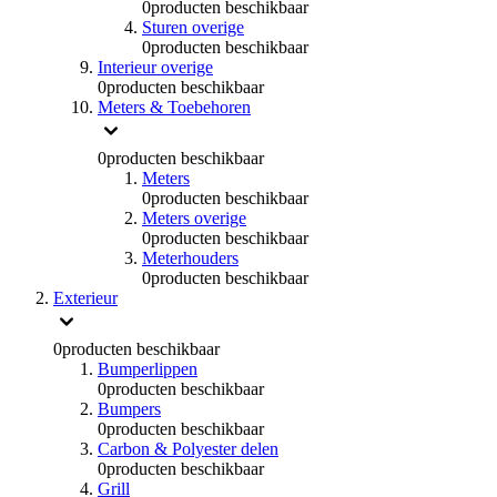
0
producten beschikbaar
Sturen overige
0
producten beschikbaar
Interieur overige
0
producten beschikbaar
Meters & Toebehoren
0
producten beschikbaar
Meters
0
producten beschikbaar
Meters overige
0
producten beschikbaar
Meterhouders
0
producten beschikbaar
Exterieur
0
producten beschikbaar
Bumperlippen
0
producten beschikbaar
Bumpers
0
producten beschikbaar
Carbon & Polyester delen
0
producten beschikbaar
Grill