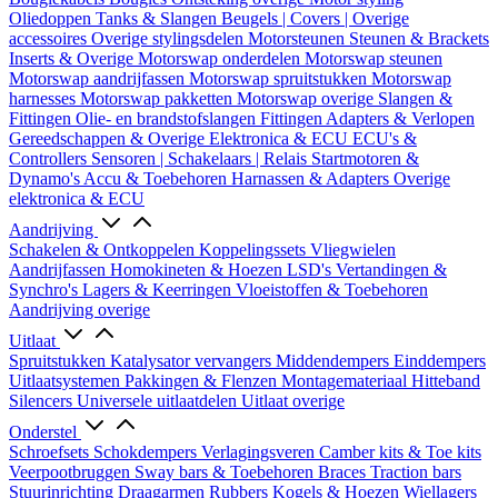
Oliedoppen
Tanks & Slangen
Beugels | Covers | Overige
accessoires
Overige stylingsdelen
Motorsteunen
Steunen & Brackets
Inserts & Overige
Motorswap onderdelen
Motorswap steunen
Motorswap aandrijfassen
Motorswap spruitstukken
Motorswap
harnesses
Motorswap pakketten
Motorswap overige
Slangen &
Fittingen
Olie- en brandstofslangen
Fittingen
Adapters & Verlopen
Gereedschappen & Overige
Elektronica & ECU
ECU's &
Controllers
Sensoren | Schakelaars | Relais
Startmotoren &
Dynamo's
Accu & Toebehoren
Harnassen & Adapters
Overige
elektronica & ECU
Aandrijving
Schakelen & Ontkoppelen
Koppelingssets
Vliegwielen
Aandrijfassen
Homokineten & Hoezen
LSD's
Vertandingen &
Synchro's
Lagers & Keerringen
Vloeistoffen & Toebehoren
Aandrijving overige
Uitlaat
Spruitstukken
Katalysator vervangers
Middendempers
Einddempers
Uitlaatsystemen
Pakkingen & Flenzen
Montagemateriaal
Hitteband
Silencers
Universele uitlaatdelen
Uitlaat overige
Onderstel
Schroefsets
Schokdempers
Verlagingsveren
Camber kits & Toe kits
Veerpootbruggen
Sway bars & Toebehoren
Braces
Traction bars
Stuurinrichting
Draagarmen
Rubbers
Kogels & Hoezen
Wiellagers