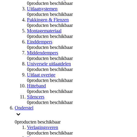
0
producten beschikbaar
Uitlaatsystemen
0
producten beschikbaar
Pakkingen & Flenzen
0
producten beschikbaar
Montagemateriaal
0
producten beschikbaar
Einddempers
0
producten beschikbaar
Middendempers
0
producten beschikbaar
Universele uitlaatdelen
0
producten beschikbaar
Uitlaat overige
0
producten beschikbaar
Hitteband
0
producten beschikbaar
Silencers
0
producten beschikbaar
Onderstel
0
producten beschikbaar
Verlagingsveren
0
producten beschikbaar