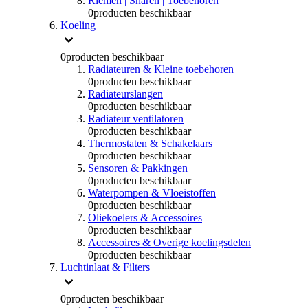
Riemen | Snaren | Toebehoren
0
producten beschikbaar
Koeling
0
producten beschikbaar
Radiateuren & Kleine toebehoren
0
producten beschikbaar
Radiateurslangen
0
producten beschikbaar
Radiateur ventilatoren
0
producten beschikbaar
Thermostaten & Schakelaars
0
producten beschikbaar
Sensoren & Pakkingen
0
producten beschikbaar
Waterpompen & Vloeistoffen
0
producten beschikbaar
Oliekoelers & Accessoires
0
producten beschikbaar
Accessoires & Overige koelingsdelen
0
producten beschikbaar
Luchtinlaat & Filters
0
producten beschikbaar