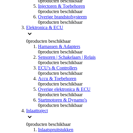
0
producten beschikbaar
Injectoren & Toebehoren
0
producten beschikbaar
Overige brandstofsysteem
0
producten beschikbaar
Elektronica & ECU
0
producten beschikbaar
Harnassen & Adapters
0
producten beschikbaar
Sensoren | Schakelaars | Relais
0
producten beschikbaar
ECU's & Controllers
0
producten beschikbaar
Accu & Toebehoren
0
producten beschikbaar
Overige elektronica & ECU
0
producten beschikbaar
Startmotoren & Dynamo's
0
producten beschikbaar
Inlaattraject
0
producten beschikbaar
Inlaatspruitstukken