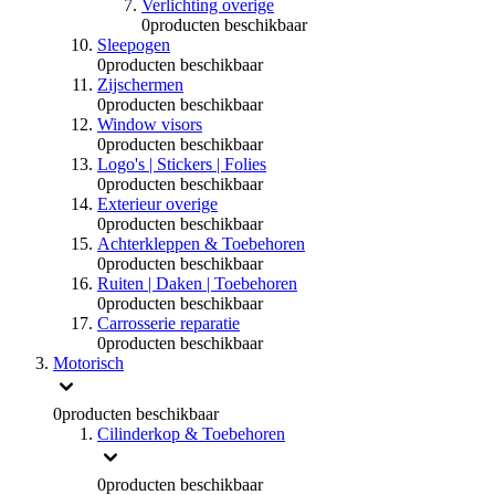
Verlichting overige
0
producten beschikbaar
Sleepogen
0
producten beschikbaar
Zijschermen
0
producten beschikbaar
Window visors
0
producten beschikbaar
Logo's | Stickers | Folies
0
producten beschikbaar
Exterieur overige
0
producten beschikbaar
Achterkleppen & Toebehoren
0
producten beschikbaar
Ruiten | Daken | Toebehoren
0
producten beschikbaar
Carrosserie reparatie
0
producten beschikbaar
Motorisch
0
producten beschikbaar
Cilinderkop & Toebehoren
0
producten beschikbaar