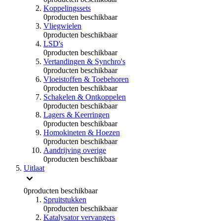
Koppelingssets
0
producten beschikbaar
Vliegwielen
0
producten beschikbaar
LSD's
0
producten beschikbaar
Vertandingen & Synchro's
0
producten beschikbaar
Vloeistoffen & Toebehoren
0
producten beschikbaar
Schakelen & Ontkoppelen
0
producten beschikbaar
Lagers & Keerringen
0
producten beschikbaar
Homokineten & Hoezen
0
producten beschikbaar
Aandrijving overige
0
producten beschikbaar
Uitlaat
0
producten beschikbaar
Spruitstukken
0
producten beschikbaar
Katalysator vervangers