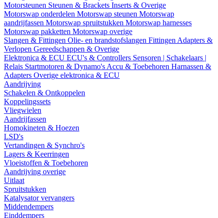
Motorsteunen
Steunen & Brackets
Inserts & Overige
Motorswap onderdelen
Motorswap steunen
Motorswap
aandrijfassen
Motorswap spruitstukken
Motorswap harnesses
Motorswap pakketten
Motorswap overige
Slangen & Fittingen
Olie- en brandstofslangen
Fittingen
Adapters &
Verlopen
Gereedschappen & Overige
Elektronica & ECU
ECU's & Controllers
Sensoren | Schakelaars |
Relais
Startmotoren & Dynamo's
Accu & Toebehoren
Harnassen &
Adapters
Overige elektronica & ECU
Aandrijving
Schakelen & Ontkoppelen
Koppelingssets
Vliegwielen
Aandrijfassen
Homokineten & Hoezen
LSD's
Vertandingen & Synchro's
Lagers & Keerringen
Vloeistoffen & Toebehoren
Aandrijving overige
Uitlaat
Spruitstukken
Katalysator vervangers
Middendempers
Einddempers