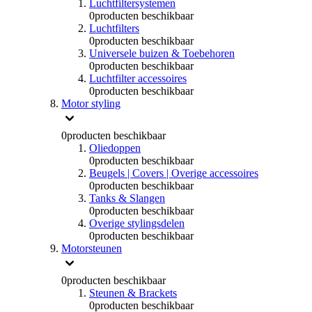
Luchtfiltersystemen
0
producten beschikbaar
Luchtfilters
0
producten beschikbaar
Universele buizen & Toebehoren
0
producten beschikbaar
Luchtfilter accessoires
0
producten beschikbaar
Motor styling
0
producten beschikbaar
Oliedoppen
0
producten beschikbaar
Beugels | Covers | Overige accessoires
0
producten beschikbaar
Tanks & Slangen
0
producten beschikbaar
Overige stylingsdelen
0
producten beschikbaar
Motorsteunen
0
producten beschikbaar
Steunen & Brackets
0
producten beschikbaar