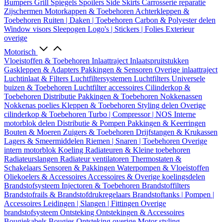
Bumpers
Grill
Spiegels
Spoilers
Side Skirts
Carrosserie reparatie
Zijschermen
Motorkappen & Toebehoren
Achterkleppen &
Toebehoren
Ruiten | Daken | Toebehoren
Carbon & Polyester delen
Window visors
Sleepogen
Logo's | Stickers | Folies
Exterieur
overige
Motorisch
Vloeistoffen & Toebehoren
Inlaattraject
Inlaatspruitstukken
Gaskleppen & Adapters
Pakkingen & Sensoren
Overige inlaattraject
Luchtinlaat & Filters
Luchtfiltersystemen
Luchtfilters
Universele
buizen & Toebehoren
Luchtfilter accessoires
Cilinderkop &
Toebehoren
Distributie
Pakkingen & Toebehoren
Nokkenassen
Nokkenas poelies
Kleppen & Toebehoren
Styling delen
Overige
cilinderkop & Toebehoren
Turbo | Compressor | NOS
Interne
motorblok delen
Distributie & Pompen
Pakkingen & Keerringen
Bouten & Moeren
Zuigers & Toebehoren
Drijfstangen & Krukassen
Lagers & Smeermiddelen
Riemen | Snaren | Toebehoren
Overige
intern motorblok
Koeling
Radiateuren & Kleine toebehoren
Radiateurslangen
Radiateur ventilatoren
Thermostaten &
Schakelaars
Sensoren & Pakkingen
Waterpompen & Vloeistoffen
Oliekoelers & Accessoires
Accessoires & Overige koelingsdelen
Brandstofsysteem
Injectoren & Toebehoren
Brandstoffilters
Brandstofrails & Brandstofdrukregelaars
Brandstoftanks | Pompen |
Accessoires
Leidingen | Slangen | Fittingen
Overige
brandstofsysteem
Ontsteking
Ontstekingen & Accessoires
Bougiekabels
Bougies
Ontsteking overige
Motor styling