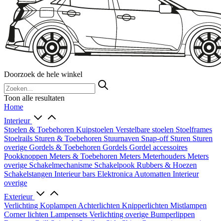
Doorzoek de hele winkel
Toon alle resultaten
Home
Interieur
Stoelen & Toebehoren
Kuipstoelen
Verstelbare stoelen
Stoelframes
Stoelrails
Sturen & Toebehoren
Stuurnaven
Snap-off
Sturen
Sturen
overige
Gordels & Toebehoren
Gordels
Gordel accessoires
Pookknoppen
Meters & Toebehoren
Meters
Meterhouders
Meters
overige
Schakelmechanisme
Schakelpook
Rubbers & Hoezen
Schakelstangen
Interieur bars
Elektronica
Automatten
Interieur
overige
Exterieur
Verlichting
Koplampen
Achterlichten
Knipperlichten
Mistlampen
Corner lichten
Lampensets
Verlichting overige
Bumperlippen