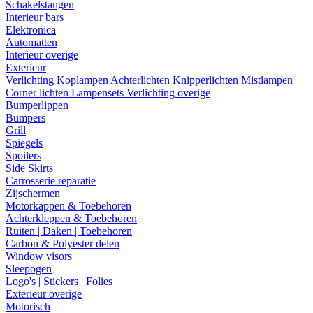
Schakelstangen
Interieur bars
Elektronica
Automatten
Interieur overige
Exterieur
Verlichting
Koplampen
Achterlichten
Knipperlichten
Mistlampen
Corner lichten
Lampensets
Verlichting overige
Bumperlippen
Bumpers
Grill
Spiegels
Spoilers
Side Skirts
Carrosserie reparatie
Zijschermen
Motorkappen & Toebehoren
Achterkleppen & Toebehoren
Ruiten | Daken | Toebehoren
Carbon & Polyester delen
Window visors
Sleepogen
Logo's | Stickers | Folies
Exterieur overige
Motorisch