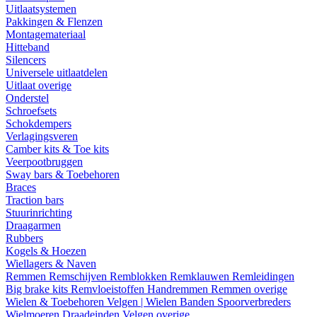
Uitlaatsystemen
Pakkingen & Flenzen
Montagemateriaal
Hitteband
Silencers
Universele uitlaatdelen
Uitlaat overige
Onderstel
Schroefsets
Schokdempers
Verlagingsveren
Camber kits & Toe kits
Veerpootbruggen
Sway bars & Toebehoren
Braces
Traction bars
Stuurinrichting
Draagarmen
Rubbers
Kogels & Hoezen
Wiellagers & Naven
Remmen
Remschijven
Remblokken
Remklauwen
Remleidingen
Big brake kits
Remvloeistoffen
Handremmen
Remmen overige
Wielen & Toebehoren
Velgen | Wielen
Banden
Spoorverbreders
Wielmoeren
Draadeinden
Velgen overige