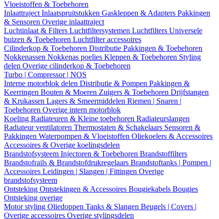
Vloeistoffen & Toebehoren
Inlaattraject
Inlaatspruitstukken
Gaskleppen & Adapters
Pakkingen
& Sensoren
Overige inlaattraject
Luchtinlaat & Filters
Luchtfiltersystemen
Luchtfilters
Universele
buizen & Toebehoren
Luchtfilter accessoires
Cilinderkop & Toebehoren
Distributie
Pakkingen & Toebehoren
Nokkenassen
Nokkenas poelies
Kleppen & Toebehoren
Styling
delen
Overige cilinderkop & Toebehoren
Turbo | Compressor | NOS
Interne motorblok delen
Distributie & Pompen
Pakkingen &
Keerringen
Bouten & Moeren
Zuigers & Toebehoren
Drijfstangen
& Krukassen
Lagers & Smeermiddelen
Riemen | Snaren |
Toebehoren
Overige intern motorblok
Koeling
Radiateuren & Kleine toebehoren
Radiateurslangen
Radiateur ventilatoren
Thermostaten & Schakelaars
Sensoren &
Pakkingen
Waterpompen & Vloeistoffen
Oliekoelers & Accessoires
Accessoires & Overige koelingsdelen
Brandstofsysteem
Injectoren & Toebehoren
Brandstoffilters
Brandstofrails & Brandstofdrukregelaars
Brandstoftanks | Pompen |
Accessoires
Leidingen | Slangen | Fittingen
Overige
brandstofsysteem
Ontsteking
Ontstekingen & Accessoires
Bougiekabels
Bougies
Ontsteking overige
Motor styling
Oliedoppen
Tanks & Slangen
Beugels | Covers |
Overige accessoires
Overige stylingsdelen