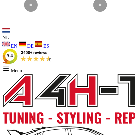
NL
EN
DE
ES
Menu