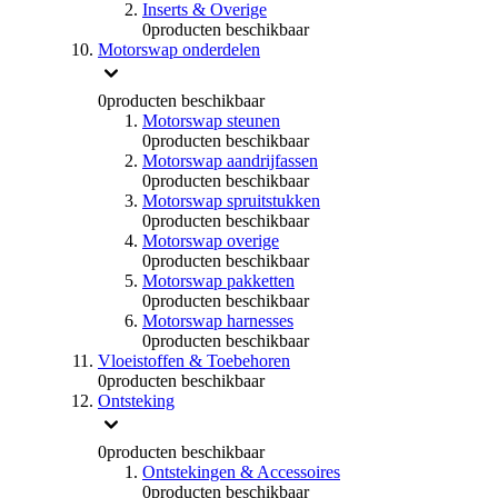
Inserts & Overige
0
producten beschikbaar
Motorswap onderdelen
0
producten beschikbaar
Motorswap steunen
0
producten beschikbaar
Motorswap aandrijfassen
0
producten beschikbaar
Motorswap spruitstukken
0
producten beschikbaar
Motorswap overige
0
producten beschikbaar
Motorswap pakketten
0
producten beschikbaar
Motorswap harnesses
0
producten beschikbaar
Vloeistoffen & Toebehoren
0
producten beschikbaar
Ontsteking
0
producten beschikbaar
Ontstekingen & Accessoires
0
producten beschikbaar