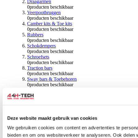
Draagarmen
0
producten beschikbaar
Veerpootbruggen
0
producten beschikbaar
Camber kits & Toe kits
0
producten beschikbaar
Rubbers
0
producten beschikbaar
Schokdempers
0
producten beschikbaar
Schroefsets
0
producten beschikbaar
Traction bars
0
producten beschikbaar
Sway bars & Toebehoren
0
producten beschikbaar
Kogels & Hoezen
0
producten beschikbaar
Wiellagers & Naven
0
producten beschikbaar
Wielen & Toebehoren
Deze website maakt gebruik van cookies
0
producten beschikbaar
We gebruiken cookies om content en advertenties te personal
Spoorverbreders
bieden en om ons websiteverkeer te analyseren. Ook delen 
0
producten beschikbaar