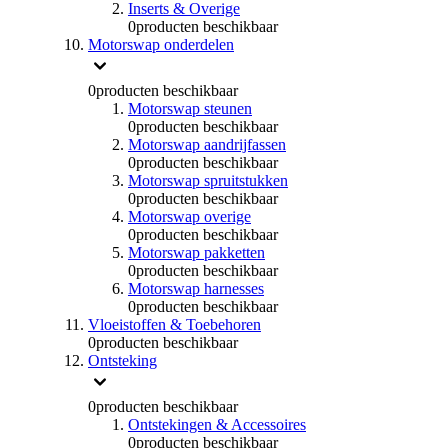
Inserts & Overige
0
producten beschikbaar
Motorswap onderdelen
0
producten beschikbaar
Motorswap steunen
0
producten beschikbaar
Motorswap aandrijfassen
0
producten beschikbaar
Motorswap spruitstukken
0
producten beschikbaar
Motorswap overige
0
producten beschikbaar
Motorswap pakketten
0
producten beschikbaar
Motorswap harnesses
0
producten beschikbaar
Vloeistoffen & Toebehoren
0
producten beschikbaar
Ontsteking
0
producten beschikbaar
Ontstekingen & Accessoires
0
producten beschikbaar