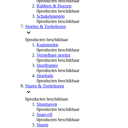
0
producten beschikbaar
Rubbers & Hoezen
0
producten beschikbaar
Schakelstangen
0
producten beschikbaar
Stoelen & Toebehoren
0
producten beschikbaar
Kuipstoelen
0
producten beschikbaar
Verstelbare stoelen
0
producten beschikbaar
Stoelframes
0
producten beschikbaar
Stoelrails
0
producten beschikbaar
Sturen & Toebehoren
0
producten beschikbaar
Stuurnaven
0
producten beschikbaar
Snap-off
0
producten beschikbaar
Sturen