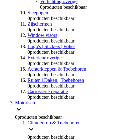
Verlichting overige
0
producten beschikbaar
Sleepogen
0
producten beschikbaar
Zijschermen
0
producten beschikbaar
Window visors
0
producten beschikbaar
Logo's | Stickers | Folies
0
producten beschikbaar
Exterieur overige
0
producten beschikbaar
Achterkleppen & Toebehoren
0
producten beschikbaar
Ruiten | Daken | Toebehoren
0
producten beschikbaar
Carrosserie reparatie
0
producten beschikbaar
Motorisch
0
producten beschikbaar
Cilinderkop & Toebehoren
0
producten beschikbaar