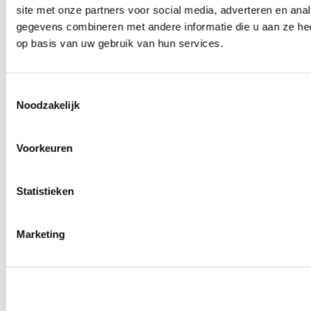
site met onze partners voor social media, adverteren en an
Wielmoeren
0
producten beschikbaar
gegevens combineren met andere informatie die u aan ze hee
Draadeinden
op basis van uw gebruik van hun services.
0
producten beschikbaar
Velgen overige
0
producten beschikbaar
Velgen | Wielen
Toestemmingsselectie
0
producten beschikbaar
Noodzakelijk
Banden
0
producten beschikbaar
Remmen
Voorkeuren
0
producten beschikbaar
Remschijven
Statistieken
0
producten beschikbaar
Remblokken
0
producten beschikbaar
Remklauwen
Marketing
0
producten beschikbaar
Remleidingen
0
producten beschikbaar
Big brake kits
0
producten beschikbaar
Remvloeistoffen