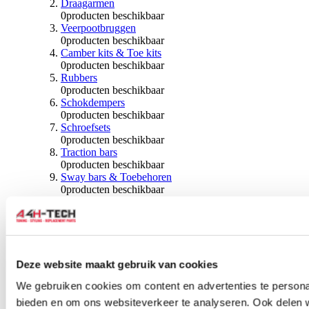
Draagarmen
0
producten beschikbaar
Veerpootbruggen
0
producten beschikbaar
Camber kits & Toe kits
0
producten beschikbaar
Rubbers
0
producten beschikbaar
Schokdempers
0
producten beschikbaar
Schroefsets
0
producten beschikbaar
Traction bars
0
producten beschikbaar
Sway bars & Toebehoren
0
producten beschikbaar
Kogels & Hoezen
0
producten beschikbaar
Wiellagers & Naven
0
producten beschikbaar
Wielen & Toebehoren
Deze website maakt gebruik van cookies
0
producten beschikbaar
We gebruiken cookies om content en advertenties te personal
Spoorverbreders
bieden en om ons websiteverkeer te analyseren. Ook delen 
0
producten beschikbaar