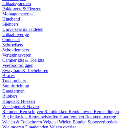
Uitlaatsystemen
Pakkingen & Flenzen
Montagemateriaal
Hitteband
Silencers
Universele uitlaatdelen
Uitlaat overige
Onderstel
Schroefsets
Schokdempers
Verlagingsveren
Camber kits & Toe kits
Veerpootbruggen
Sway bars & Toebehoren
Braces
Traction bars
Stuurinrichting
Draagarmen
Rubbers
Kogels & Hoezen
Wiellagers & Naven
Remmen
Remschijven
Remblokken
Remklauwen
Remleidingen
Big brake kits
Remvloeistoffen
Handremmen
Remmen overige
Wielen & Toebehoren
Velgen | Wielen
Banden
Spoorverbreders
Wielmoeren
Draadeinden
Velgen overige