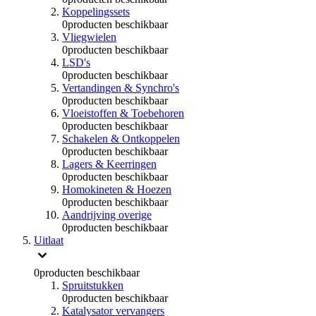
Koppelingssets
0
producten beschikbaar
Vliegwielen
0
producten beschikbaar
LSD's
0
producten beschikbaar
Vertandingen & Synchro's
0
producten beschikbaar
Vloeistoffen & Toebehoren
0
producten beschikbaar
Schakelen & Ontkoppelen
0
producten beschikbaar
Lagers & Keerringen
0
producten beschikbaar
Homokineten & Hoezen
0
producten beschikbaar
Aandrijving overige
0
producten beschikbaar
Uitlaat
0
producten beschikbaar
Spruitstukken
0
producten beschikbaar
Katalysator vervangers