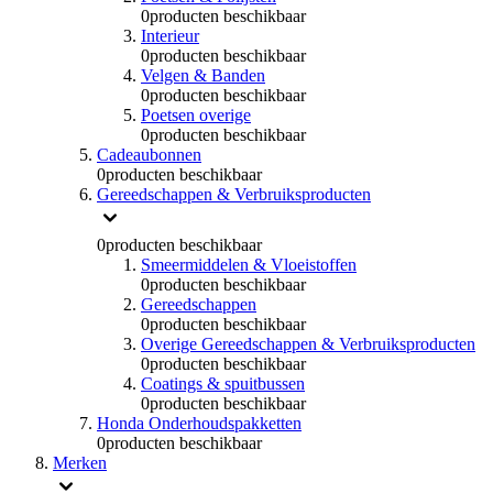
0
producten beschikbaar
Interieur
0
producten beschikbaar
Velgen & Banden
0
producten beschikbaar
Poetsen overige
0
producten beschikbaar
Cadeaubonnen
0
producten beschikbaar
Gereedschappen & Verbruiksproducten
0
producten beschikbaar
Smeermiddelen & Vloeistoffen
0
producten beschikbaar
Gereedschappen
0
producten beschikbaar
Overige Gereedschappen & Verbruiksproducten
0
producten beschikbaar
Coatings & spuitbussen
0
producten beschikbaar
Honda Onderhoudspakketten
0
producten beschikbaar
Merken