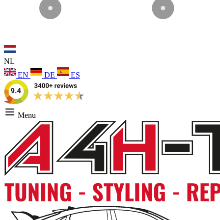
NL
EN
DE
ES
Menu