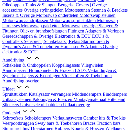
Oliedoppen
Tanks & Slangen
Beugels | Covers | Overige
accessoires
Overige stylingsdelen
Motorsteunen
Steunen & Brackets
Inserts & Overige
Motorswap onderdelen
Motorswap steunen
Motorswap aandrijfassen
Motorswap spruitstukken
Motorswap
harnesses
Motorswap pakketten
Motorswap overige
Slangen &
Fittingen
Olie- en brandstofslangen
Fittingen
Adapters & Verlopen
Gereedschappen & Overige
Elektronica & ECU
ECU's &
Controllers
Sensoren | Schakelaars | Relais
Startmotoren &
Dynamo's
Accu & Toebehoren
Harnassen & Adapters
Overige
elektronica & ECU
Aandrijving
Schakelen & Ontkoppelen
Koppelingssets
Vliegwielen
Aandrijfassen
Homokineten & Hoezen
LSD's
Vertandingen &
Synchro's
Lagers & Keerringen
Vloeistoffen & Toebehoren
Aandrijving overige
Uitlaat
Spruitstukken
Katalysator vervangers
Middendempers
Einddempers
Uitlaatsystemen
Pakkingen & Flenzen
Montagemateriaal
Hitteband
Silencers
Universele uitlaatdelen
Uitlaat overige
Onderstel
Schroefsets
Schokdempers
Verlagingsveren
Camber kits & Toe kits
Veerpootbruggen
Sway bars & Toebehoren
Braces
Traction bars
Stuurinrichting
Draagarmen
Rubbers
Kogels & Hoezen
Wiellagers