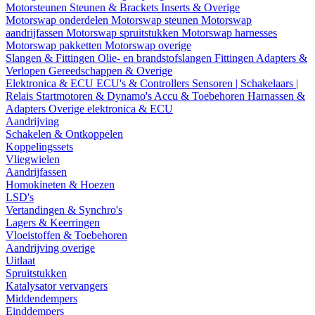
Motorsteunen
Steunen & Brackets
Inserts & Overige
Motorswap onderdelen
Motorswap steunen
Motorswap
aandrijfassen
Motorswap spruitstukken
Motorswap harnesses
Motorswap pakketten
Motorswap overige
Slangen & Fittingen
Olie- en brandstofslangen
Fittingen
Adapters &
Verlopen
Gereedschappen & Overige
Elektronica & ECU
ECU's & Controllers
Sensoren | Schakelaars |
Relais
Startmotoren & Dynamo's
Accu & Toebehoren
Harnassen &
Adapters
Overige elektronica & ECU
Aandrijving
Schakelen & Ontkoppelen
Koppelingssets
Vliegwielen
Aandrijfassen
Homokineten & Hoezen
LSD's
Vertandingen & Synchro's
Lagers & Keerringen
Vloeistoffen & Toebehoren
Aandrijving overige
Uitlaat
Spruitstukken
Katalysator vervangers
Middendempers
Einddempers