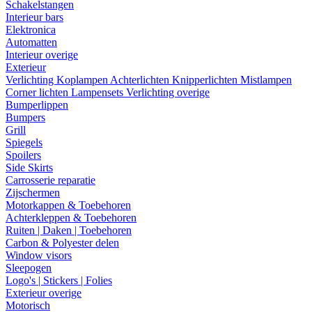
Schakelstangen
Interieur bars
Elektronica
Automatten
Interieur overige
Exterieur
Verlichting
Koplampen
Achterlichten
Knipperlichten
Mistlampen
Corner lichten
Lampensets
Verlichting overige
Bumperlippen
Bumpers
Grill
Spiegels
Spoilers
Side Skirts
Carrosserie reparatie
Zijschermen
Motorkappen & Toebehoren
Achterkleppen & Toebehoren
Ruiten | Daken | Toebehoren
Carbon & Polyester delen
Window visors
Sleepogen
Logo's | Stickers | Folies
Exterieur overige
Motorisch