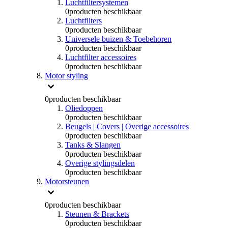
Luchtfiltersystemen
0
producten beschikbaar
Luchtfilters
0
producten beschikbaar
Universele buizen & Toebehoren
0
producten beschikbaar
Luchtfilter accessoires
0
producten beschikbaar
Motor styling
0
producten beschikbaar
Oliedoppen
0
producten beschikbaar
Beugels | Covers | Overige accessoires
0
producten beschikbaar
Tanks & Slangen
0
producten beschikbaar
Overige stylingsdelen
0
producten beschikbaar
Motorsteunen
0
producten beschikbaar
Steunen & Brackets
0
producten beschikbaar