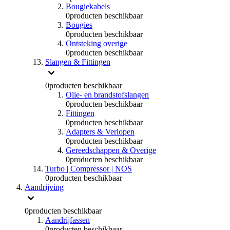
Bougiekabels
0
producten beschikbaar
Bougies
0
producten beschikbaar
Ontsteking overige
0
producten beschikbaar
Slangen & Fittingen
0
producten beschikbaar
Olie- en brandstofslangen
0
producten beschikbaar
Fittingen
0
producten beschikbaar
Adapters & Verlopen
0
producten beschikbaar
Gereedschappen & Overige
0
producten beschikbaar
Turbo | Compressor | NOS
0
producten beschikbaar
Aandrijving
0
producten beschikbaar
Aandrijfassen
0
producten beschikbaar