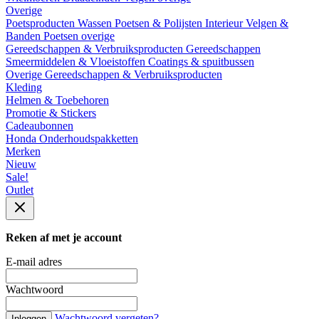
Overige
Poetsproducten
Wassen
Poetsen & Polijsten
Interieur
Velgen &
Banden
Poetsen overige
Gereedschappen & Verbruiksproducten
Gereedschappen
Smeermiddelen & Vloeistoffen
Coatings & spuitbussen
Overige Gereedschappen & Verbruiksproducten
Kleding
Helmen & Toebehoren
Promotie & Stickers
Cadeaubonnen
Honda Onderhoudspakketten
Merken
Nieuw
Sale!
Outlet
Reken af met je account
E-mail adres
Wachtwoord
Wachtwoord vergeten?
Inloggen