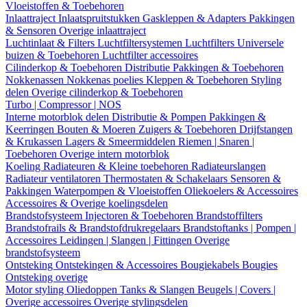
Vloeistoffen & Toebehoren
Inlaattraject
Inlaatspruitstukken
Gaskleppen & Adapters
Pakkingen
& Sensoren
Overige inlaattraject
Luchtinlaat & Filters
Luchtfiltersystemen
Luchtfilters
Universele
buizen & Toebehoren
Luchtfilter accessoires
Cilinderkop & Toebehoren
Distributie
Pakkingen & Toebehoren
Nokkenassen
Nokkenas poelies
Kleppen & Toebehoren
Styling
delen
Overige cilinderkop & Toebehoren
Turbo | Compressor | NOS
Interne motorblok delen
Distributie & Pompen
Pakkingen &
Keerringen
Bouten & Moeren
Zuigers & Toebehoren
Drijfstangen
& Krukassen
Lagers & Smeermiddelen
Riemen | Snaren |
Toebehoren
Overige intern motorblok
Koeling
Radiateuren & Kleine toebehoren
Radiateurslangen
Radiateur ventilatoren
Thermostaten & Schakelaars
Sensoren &
Pakkingen
Waterpompen & Vloeistoffen
Oliekoelers & Accessoires
Accessoires & Overige koelingsdelen
Brandstofsysteem
Injectoren & Toebehoren
Brandstoffilters
Brandstofrails & Brandstofdrukregelaars
Brandstoftanks | Pompen |
Accessoires
Leidingen | Slangen | Fittingen
Overige
brandstofsysteem
Ontsteking
Ontstekingen & Accessoires
Bougiekabels
Bougies
Ontsteking overige
Motor styling
Oliedoppen
Tanks & Slangen
Beugels | Covers |
Overige accessoires
Overige stylingsdelen