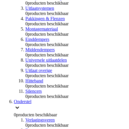
0
producten beschikbaar
Uitlaatsystemen
0
producten beschikbaar
Pakkingen & Flenzen
0
producten beschikbaar
Montagemateriaal
0
producten beschikbaar
Einddempers
0
producten beschikbaar
Middendempers
0
producten beschikbaar
Universele uitlaatdelen
0
producten beschikbaar
Uitlaat overige
0
producten beschikbaar
Hitteband
0
producten beschikbaar
Silencers
0
producten beschikbaar
Onderstel
0
producten beschikbaar
Verlagingsveren
0
producten beschikbaar