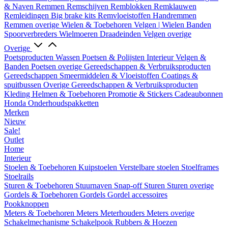
& Naven
Remmen
Remschijven
Remblokken
Remklauwen
Remleidingen
Big brake kits
Remvloeistoffen
Handremmen
Remmen overige
Wielen & Toebehoren
Velgen | Wielen
Banden
Spoorverbreders
Wielmoeren
Draadeinden
Velgen overige
Overige
Poetsproducten
Wassen
Poetsen & Polijsten
Interieur
Velgen &
Banden
Poetsen overige
Gereedschappen & Verbruiksproducten
Gereedschappen
Smeermiddelen & Vloeistoffen
Coatings &
spuitbussen
Overige Gereedschappen & Verbruiksproducten
Kleding
Helmen & Toebehoren
Promotie & Stickers
Cadeaubonnen
Honda Onderhoudspakketten
Merken
Nieuw
Sale!
Outlet
Home
Interieur
Stoelen & Toebehoren
Kuipstoelen
Verstelbare stoelen
Stoelframes
Stoelrails
Sturen & Toebehoren
Stuurnaven
Snap-off
Sturen
Sturen overige
Gordels & Toebehoren
Gordels
Gordel accessoires
Pookknoppen
Meters & Toebehoren
Meters
Meterhouders
Meters overige
Schakelmechanisme
Schakelpook
Rubbers & Hoezen