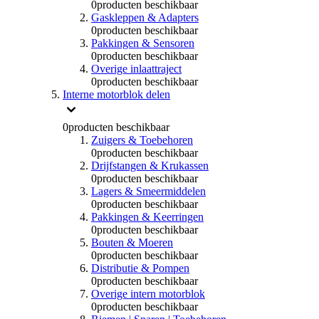
0
producten beschikbaar
Gaskleppen & Adapters
0
producten beschikbaar
Pakkingen & Sensoren
0
producten beschikbaar
Overige inlaattraject
0
producten beschikbaar
Interne motorblok delen
0
producten beschikbaar
Zuigers & Toebehoren
0
producten beschikbaar
Drijfstangen & Krukassen
0
producten beschikbaar
Lagers & Smeermiddelen
0
producten beschikbaar
Pakkingen & Keerringen
0
producten beschikbaar
Bouten & Moeren
0
producten beschikbaar
Distributie & Pompen
0
producten beschikbaar
Overige intern motorblok
0
producten beschikbaar