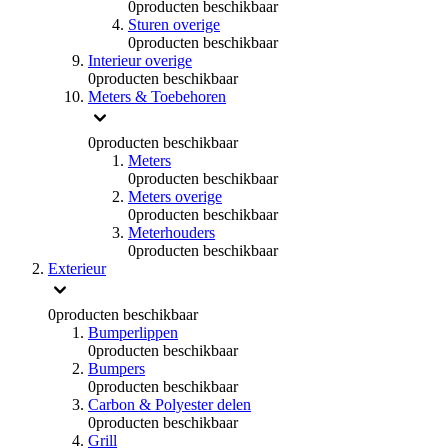
0
producten beschikbaar
Sturen overige
0
producten beschikbaar
Interieur overige
0
producten beschikbaar
Meters & Toebehoren
0
producten beschikbaar
Meters
0
producten beschikbaar
Meters overige
0
producten beschikbaar
Meterhouders
0
producten beschikbaar
Exterieur
0
producten beschikbaar
Bumperlippen
0
producten beschikbaar
Bumpers
0
producten beschikbaar
Carbon & Polyester delen
0
producten beschikbaar
Grill