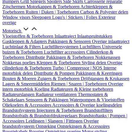
Bumpers
Grill
Spiegels
Spoilers
Side Skirts
Carrosserie reparatie
Zijschermen
Motorkappen & Toebehoren
Achterkleppen &
Toebehoren
Ruiten | Daken | Toebehoren
Carbon & Polyester delen
Window visors
Sleepogen
Logo's | Stickers | Folies
Exterieur
overige
Motorisch
Vloeistoffen & Toebehoren
Inlaattraject
Inlaatspruitstukken
Gaskleppen & Adapters
Pakkingen & Sensoren
Overige inlaattraject
Luchtinlaat & Filters
Luchtfiltersystemen
Luchtfilters
Universele
buizen & Toebehoren
Luchtfilter accessoires
Cilinderkop &
Toebehoren
Distributie
Pakkingen & Toebehoren
Nokkenassen
Nokkenas poelies
Kleppen & Toebehoren
Styling delen
Overige
cilinderkop & Toebehoren
Turbo | Compressor | NOS
Interne
motorblok delen
Distributie & Pompen
Pakkingen & Keerringen
Bouten & Moeren
Zuigers & Toebehoren
Drijfstangen & Krukassen
Lagers & Smeermiddelen
Riemen | Snaren | Toebehoren
Overige
intern motorblok
Koeling
Radiateuren & Kleine toebehoren
Radiateurslangen
Radiateur ventilatoren
Thermostaten &
Schakelaars
Sensoren & Pakkingen
Waterpompen & Vloeistoffen
Oliekoelers & Accessoires
Accessoires & Overige koelingsdelen
Brandstofsysteem
Injectoren & Toebehoren
Brandstoffilters
Brandstofrails & Brandstofdrukregelaars
Brandstoftanks | Pompen |
Accessoires
Leidingen | Slangen | Fittingen
Overige
brandstofsysteem
Ontsteking
Ontstekingen & Accessoires
Bougiekabels
Bougies
Ontsteking overige
Motor styling