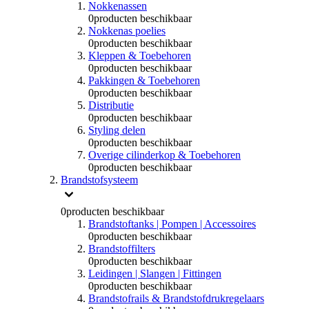
Nokkenassen
0
producten beschikbaar
Nokkenas poelies
0
producten beschikbaar
Kleppen & Toebehoren
0
producten beschikbaar
Pakkingen & Toebehoren
0
producten beschikbaar
Distributie
0
producten beschikbaar
Styling delen
0
producten beschikbaar
Overige cilinderkop & Toebehoren
0
producten beschikbaar
Brandstofsysteem
0
producten beschikbaar
Brandstoftanks | Pompen | Accessoires
0
producten beschikbaar
Brandstoffilters
0
producten beschikbaar
Leidingen | Slangen | Fittingen
0
producten beschikbaar
Brandstofrails & Brandstofdrukregelaars