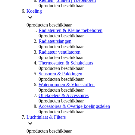
Riemen | Snaren | Toebehoren
0
producten beschikbaar
Koeling
0
producten beschikbaar
Radiateuren & Kleine toebehoren
0
producten beschikbaar
Radiateurslangen
0
producten beschikbaar
Radiateur ventilatoren
0
producten beschikbaar
Thermostaten & Schakelaars
0
producten beschikbaar
Sensoren & Pakkingen
0
producten beschikbaar
Waterpompen & Vloeistoffen
0
producten beschikbaar
Oliekoelers & Accessoires
0
producten beschikbaar
Accessoires & Overige koelingsdelen
0
producten beschikbaar
Luchtinlaat & Filters
0
producten beschikbaar