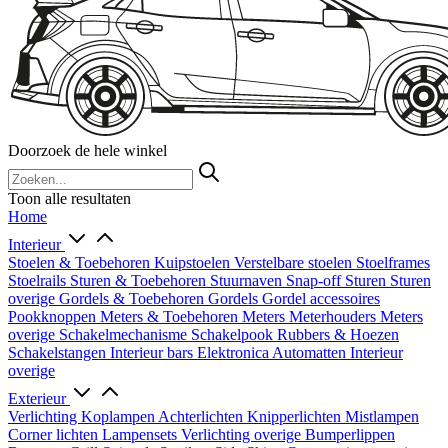
Doorzoek de hele winkel
Toon alle resultaten
Home
Interieur
Stoelen & Toebehoren
Kuipstoelen
Verstelbare stoelen
Stoelframes
Stoelrails
Sturen & Toebehoren
Stuurnaven
Snap-off
Sturen
Sturen
overige
Gordels & Toebehoren
Gordels
Gordel accessoires
Pookknoppen
Meters & Toebehoren
Meters
Meterhouders
Meters
overige
Schakelmechanisme
Schakelpook
Rubbers & Hoezen
Schakelstangen
Interieur bars
Elektronica
Automatten
Interieur
overige
Exterieur
Verlichting
Koplampen
Achterlichten
Knipperlichten
Mistlampen
Corner lichten
Lampensets
Verlichting overige
Bumperlippen