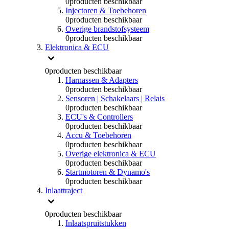
0
producten beschikbaar
Injectoren & Toebehoren
0
producten beschikbaar
Overige brandstofsysteem
0
producten beschikbaar
Elektronica & ECU
0
producten beschikbaar
Harnassen & Adapters
0
producten beschikbaar
Sensoren | Schakelaars | Relais
0
producten beschikbaar
ECU's & Controllers
0
producten beschikbaar
Accu & Toebehoren
0
producten beschikbaar
Overige elektronica & ECU
0
producten beschikbaar
Startmotoren & Dynamo's
0
producten beschikbaar
Inlaattraject
0
producten beschikbaar
Inlaatspruitstukken