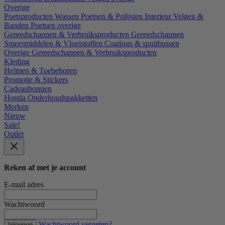
Overige
Poetsproducten
Wassen
Poetsen & Polijsten
Interieur
Velgen &
Banden
Poetsen overige
Gereedschappen & Verbruiksproducten
Gereedschappen
Smeermiddelen & Vloeistoffen
Coatings & spuitbussen
Overige Gereedschappen & Verbruiksproducten
Kleding
Helmen & Toebehoren
Promotie & Stickers
Cadeaubonnen
Honda Onderhoudspakketten
Merken
Nieuw
Sale!
Outlet
Reken af met je account
E-mail adres
Wachtwoord
Wachtwoord vergeten?
Inloggen