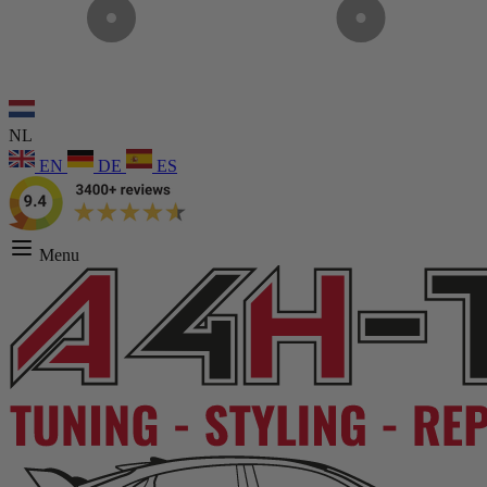
NL
EN
DE
ES
Menu