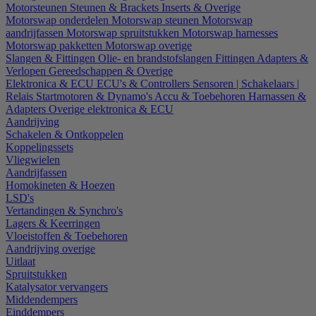
Motorsteunen
Steunen & Brackets
Inserts & Overige
Motorswap onderdelen
Motorswap steunen
Motorswap
aandrijfassen
Motorswap spruitstukken
Motorswap harnesses
Motorswap pakketten
Motorswap overige
Slangen & Fittingen
Olie- en brandstofslangen
Fittingen
Adapters &
Verlopen
Gereedschappen & Overige
Elektronica & ECU
ECU's & Controllers
Sensoren | Schakelaars |
Relais
Startmotoren & Dynamo's
Accu & Toebehoren
Harnassen &
Adapters
Overige elektronica & ECU
Aandrijving
Schakelen & Ontkoppelen
Koppelingssets
Vliegwielen
Aandrijfassen
Homokineten & Hoezen
LSD's
Vertandingen & Synchro's
Lagers & Keerringen
Vloeistoffen & Toebehoren
Aandrijving overige
Uitlaat
Spruitstukken
Katalysator vervangers
Middendempers
Einddempers