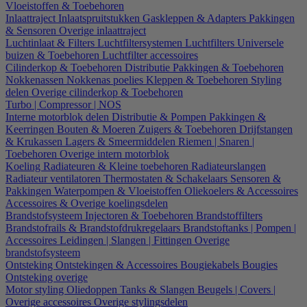
Vloeistoffen & Toebehoren
Inlaattraject
Inlaatspruitstukken
Gaskleppen & Adapters
Pakkingen
& Sensoren
Overige inlaattraject
Luchtinlaat & Filters
Luchtfiltersystemen
Luchtfilters
Universele
buizen & Toebehoren
Luchtfilter accessoires
Cilinderkop & Toebehoren
Distributie
Pakkingen & Toebehoren
Nokkenassen
Nokkenas poelies
Kleppen & Toebehoren
Styling
delen
Overige cilinderkop & Toebehoren
Turbo | Compressor | NOS
Interne motorblok delen
Distributie & Pompen
Pakkingen &
Keerringen
Bouten & Moeren
Zuigers & Toebehoren
Drijfstangen
& Krukassen
Lagers & Smeermiddelen
Riemen | Snaren |
Toebehoren
Overige intern motorblok
Koeling
Radiateuren & Kleine toebehoren
Radiateurslangen
Radiateur ventilatoren
Thermostaten & Schakelaars
Sensoren &
Pakkingen
Waterpompen & Vloeistoffen
Oliekoelers & Accessoires
Accessoires & Overige koelingsdelen
Brandstofsysteem
Injectoren & Toebehoren
Brandstoffilters
Brandstofrails & Brandstofdrukregelaars
Brandstoftanks | Pompen |
Accessoires
Leidingen | Slangen | Fittingen
Overige
brandstofsysteem
Ontsteking
Ontstekingen & Accessoires
Bougiekabels
Bougies
Ontsteking overige
Motor styling
Oliedoppen
Tanks & Slangen
Beugels | Covers |
Overige accessoires
Overige stylingsdelen