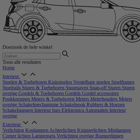
Doorzoek de hele winkel
Toon alle resultaten
Home
Interieur
Stoelen & Toebehoren
Kuipstoelen
Verstelbare stoelen
Stoelframes
Stoelrails
Sturen & Toebehoren
Stuurnaven
Snap-off
Sturen
Sturen
overige
Gordels & Toebehoren
Gordels
Gordel accessoires
Pookknoppen
Meters & Toebehoren
Meters
Meterhouders
Meters
overige
Schakelmechanisme
Schakelpook
Rubbers & Hoezen
Schakelstangen
Interieur bars
Elektronica
Automatten
Interieur
overige
Exterieur
Verlichting
Koplampen
Achterlichten
Knipperlichten
Mistlampen
Corner lichten
Lampensets
Verlichting overige
Bumperlippen