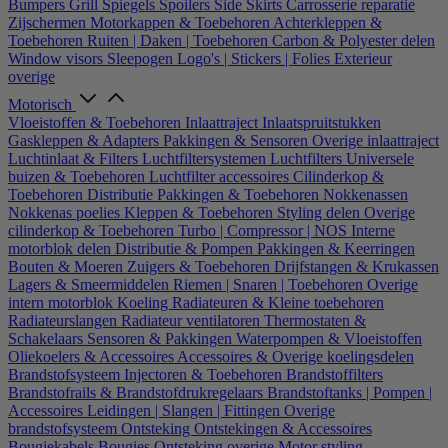
Bumpers
Grill
Spiegels
Spoilers
Side Skirts
Carrosserie reparatie
Zijschermen
Motorkappen & Toebehoren
Achterkleppen &
Toebehoren
Ruiten | Daken | Toebehoren
Carbon & Polyester delen
Window visors
Sleepogen
Logo's | Stickers | Folies
Exterieur
overige
Motorisch
Vloeistoffen & Toebehoren
Inlaattraject
Inlaatspruitstukken
Gaskleppen & Adapters
Pakkingen & Sensoren
Overige inlaattraject
Luchtinlaat & Filters
Luchtfiltersystemen
Luchtfilters
Universele
buizen & Toebehoren
Luchtfilter accessoires
Cilinderkop &
Toebehoren
Distributie
Pakkingen & Toebehoren
Nokkenassen
Nokkenas poelies
Kleppen & Toebehoren
Styling delen
Overige
cilinderkop & Toebehoren
Turbo | Compressor | NOS
Interne
motorblok delen
Distributie & Pompen
Pakkingen & Keerringen
Bouten & Moeren
Zuigers & Toebehoren
Drijfstangen & Krukassen
Lagers & Smeermiddelen
Riemen | Snaren | Toebehoren
Overige
intern motorblok
Koeling
Radiateuren & Kleine toebehoren
Radiateurslangen
Radiateur ventilatoren
Thermostaten &
Schakelaars
Sensoren & Pakkingen
Waterpompen & Vloeistoffen
Oliekoelers & Accessoires
Accessoires & Overige koelingsdelen
Brandstofsysteem
Injectoren & Toebehoren
Brandstoffilters
Brandstofrails & Brandstofdrukregelaars
Brandstoftanks | Pompen |
Accessoires
Leidingen | Slangen | Fittingen
Overige
brandstofsysteem
Ontsteking
Ontstekingen & Accessoires
Bougiekabels
Bougies
Ontsteking overige
Motor styling