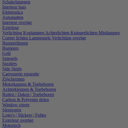
Schakelstangen
Interieur bars
Elektronica
Automatten
Interieur overige
Exterieur
Verlichting
Koplampen
Achterlichten
Knipperlichten
Mistlampen
Corner lichten
Lampensets
Verlichting overige
Bumperlippen
Bumpers
Grill
Spiegels
Spoilers
Side Skirts
Carrosserie reparatie
Zijschermen
Motorkappen & Toebehoren
Achterkleppen & Toebehoren
Ruiten | Daken | Toebehoren
Carbon & Polyester delen
Window visors
Sleepogen
Logo's | Stickers | Folies
Exterieur overige
Motorisch