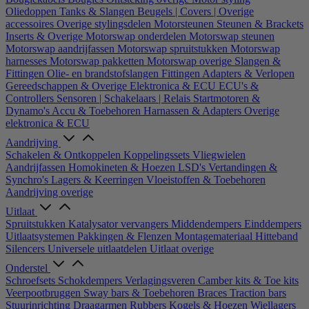
Oliedoppen
Tanks & Slangen
Beugels | Covers | Overige
accessoires
Overige stylingsdelen
Motorsteunen
Steunen & Brackets
Inserts & Overige
Motorswap onderdelen
Motorswap steunen
Motorswap aandrijfassen
Motorswap spruitstukken
Motorswap
harnesses
Motorswap pakketten
Motorswap overige
Slangen &
Fittingen
Olie- en brandstofslangen
Fittingen
Adapters & Verlopen
Gereedschappen & Overige
Elektronica & ECU
ECU's &
Controllers
Sensoren | Schakelaars | Relais
Startmotoren &
Dynamo's
Accu & Toebehoren
Harnassen & Adapters
Overige
elektronica & ECU
Aandrijving
Schakelen & Ontkoppelen
Koppelingssets
Vliegwielen
Aandrijfassen
Homokineten & Hoezen
LSD's
Vertandingen &
Synchro's
Lagers & Keerringen
Vloeistoffen & Toebehoren
Aandrijving overige
Uitlaat
Spruitstukken
Katalysator vervangers
Middendempers
Einddempers
Uitlaatsystemen
Pakkingen & Flenzen
Montagemateriaal
Hitteband
Silencers
Universele uitlaatdelen
Uitlaat overige
Onderstel
Schroefsets
Schokdempers
Verlagingsveren
Camber kits & Toe kits
Veerpootbruggen
Sway bars & Toebehoren
Braces
Traction bars
Stuurinrichting
Draagarmen
Rubbers
Kogels & Hoezen
Wiellagers