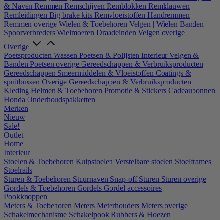
& Naven
Remmen
Remschijven
Remblokken
Remklauwen
Remleidingen
Big brake kits
Remvloeistoffen
Handremmen
Remmen overige
Wielen & Toebehoren
Velgen | Wielen
Banden
Spoorverbreders
Wielmoeren
Draadeinden
Velgen overige
Overige
Poetsproducten
Wassen
Poetsen & Polijsten
Interieur
Velgen &
Banden
Poetsen overige
Gereedschappen & Verbruiksproducten
Gereedschappen
Smeermiddelen & Vloeistoffen
Coatings &
spuitbussen
Overige Gereedschappen & Verbruiksproducten
Kleding
Helmen & Toebehoren
Promotie & Stickers
Cadeaubonnen
Honda Onderhoudspakketten
Merken
Nieuw
Sale!
Outlet
Home
Interieur
Stoelen & Toebehoren
Kuipstoelen
Verstelbare stoelen
Stoelframes
Stoelrails
Sturen & Toebehoren
Stuurnaven
Snap-off
Sturen
Sturen overige
Gordels & Toebehoren
Gordels
Gordel accessoires
Pookknoppen
Meters & Toebehoren
Meters
Meterhouders
Meters overige
Schakelmechanisme
Schakelpook
Rubbers & Hoezen