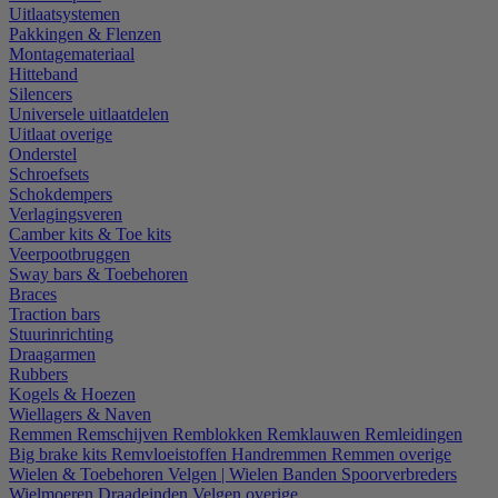
Uitlaatsystemen
Pakkingen & Flenzen
Montagemateriaal
Hitteband
Silencers
Universele uitlaatdelen
Uitlaat overige
Onderstel
Schroefsets
Schokdempers
Verlagingsveren
Camber kits & Toe kits
Veerpootbruggen
Sway bars & Toebehoren
Braces
Traction bars
Stuurinrichting
Draagarmen
Rubbers
Kogels & Hoezen
Wiellagers & Naven
Remmen
Remschijven
Remblokken
Remklauwen
Remleidingen
Big brake kits
Remvloeistoffen
Handremmen
Remmen overige
Wielen & Toebehoren
Velgen | Wielen
Banden
Spoorverbreders
Wielmoeren
Draadeinden
Velgen overige