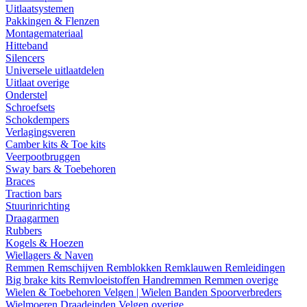
Uitlaatsystemen
Pakkingen & Flenzen
Montagemateriaal
Hitteband
Silencers
Universele uitlaatdelen
Uitlaat overige
Onderstel
Schroefsets
Schokdempers
Verlagingsveren
Camber kits & Toe kits
Veerpootbruggen
Sway bars & Toebehoren
Braces
Traction bars
Stuurinrichting
Draagarmen
Rubbers
Kogels & Hoezen
Wiellagers & Naven
Remmen
Remschijven
Remblokken
Remklauwen
Remleidingen
Big brake kits
Remvloeistoffen
Handremmen
Remmen overige
Wielen & Toebehoren
Velgen | Wielen
Banden
Spoorverbreders
Wielmoeren
Draadeinden
Velgen overige