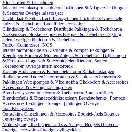
Vloeistoffen & Toebehoren
Inlaattraject
Inlaatspruitstukken
Gaskleppen & Adapters
Pakkingen
& Sensoren
Overige inlaattraject
Luchtinlaat & Filters
Luchtfiltersystemen
Luchtfilters
Universele
buizen & Toebehoren
Luchtfilter accessoires
Cilinderkop & Toebehoren
Distributie
Pakkingen & Toebehoren
Nokkenassen
Nokkenas poelies
Kleppen & Toebehoren
Styling
delen
Overige cilinderkop & Toebehoren
Turbo | Compressor | NOS
Interne motorblok delen
Distributie & Pompen
Pakkingen &
Keerringen
Bouten & Moeren
Zuigers & Toebehoren
Drijfstangen
& Krukassen
Lagers & Smeermiddelen
Riemen | Snaren |
Toebehoren
Overige intern motorblok
Koeling
Radiateuren & Kleine toebehoren
Radiateurslangen
Radiateur ventilatoren
Thermostaten & Schakelaars
Sensoren &
Pakkingen
Waterpompen & Vloeistoffen
Oliekoelers & Accessoires
Accessoires & Overige koelingsdelen
Brandstofsysteem
Injectoren & Toebehoren
Brandstoffilters
Brandstofrails & Brandstofdrukregelaars
Brandstoftanks | Pompen |
Accessoires
Leidingen | Slangen | Fittingen
Overige
brandstofsysteem
Ontsteking
Ontstekingen & Accessoires
Bougiekabels
Bougies
Ontsteking overige
Motor styling
Oliedoppen
Tanks & Slangen
Beugels | Covers |
Overige accessoires
Overige stylingsdelen