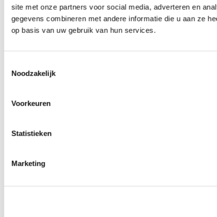
site met onze partners voor social media, adverteren en an
0
producten beschikbaar
Wielmoeren
gegevens combineren met andere informatie die u aan ze hee
0
producten beschikbaar
op basis van uw gebruik van hun services.
Draadeinden
0
producten beschikbaar
Velgen overige
0
producten beschikbaar
Toestemmingsselectie
Velgen | Wielen
Noodzakelijk
0
producten beschikbaar
Banden
0
producten beschikbaar
Voorkeuren
Remmen
0
producten beschikbaar
Statistieken
Remschijven
0
producten beschikbaar
Remblokken
0
producten beschikbaar
Marketing
Remklauwen
0
producten beschikbaar
Remleidingen
0
producten beschikbaar
Big brake kits
0
producten beschikbaar