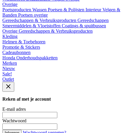
Overige
Poetsproducten
Wassen
Poetsen & Polijsten
Interieur
Velgen &
Banden
Poetsen overige
Gereedschappen & Verbruiksproducten
Gereedschappen
Smeermiddelen & Vloeistoffen
Coatings & spuitbussen
Overige Gereedschappen & Verbruiksproducten
Kleding
Helmen & Toebehoren
Promotie & Stickers
Cadeaubonnen
Honda Onderhoudspakketten
Merken
Nieuw
Sale!
Outlet
Reken af met je account
E-mail adres
Wachtwoord
Wachtwoord vergeten?
Inloggen