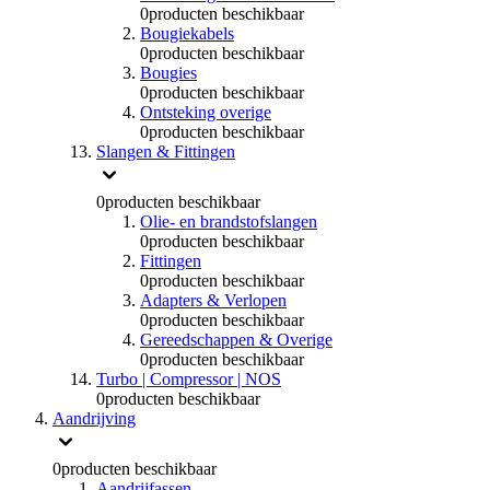
0
producten beschikbaar
Bougiekabels
0
producten beschikbaar
Bougies
0
producten beschikbaar
Ontsteking overige
0
producten beschikbaar
Slangen & Fittingen
0
producten beschikbaar
Olie- en brandstofslangen
0
producten beschikbaar
Fittingen
0
producten beschikbaar
Adapters & Verlopen
0
producten beschikbaar
Gereedschappen & Overige
0
producten beschikbaar
Turbo | Compressor | NOS
0
producten beschikbaar
Aandrijving
0
producten beschikbaar
Aandrijfassen