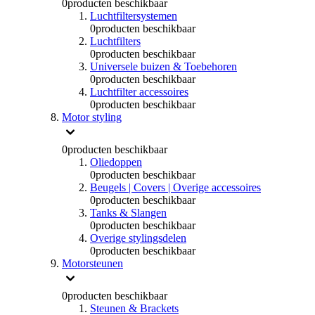
0
producten beschikbaar
Luchtfiltersystemen
0
producten beschikbaar
Luchtfilters
0
producten beschikbaar
Universele buizen & Toebehoren
0
producten beschikbaar
Luchtfilter accessoires
0
producten beschikbaar
Motor styling
0
producten beschikbaar
Oliedoppen
0
producten beschikbaar
Beugels | Covers | Overige accessoires
0
producten beschikbaar
Tanks & Slangen
0
producten beschikbaar
Overige stylingsdelen
0
producten beschikbaar
Motorsteunen
0
producten beschikbaar
Steunen & Brackets