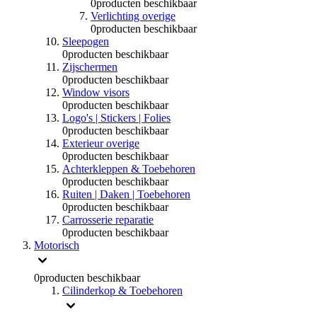
0
producten beschikbaar
Verlichting overige
0
producten beschikbaar
Sleepogen
0
producten beschikbaar
Zijschermen
0
producten beschikbaar
Window visors
0
producten beschikbaar
Logo's | Stickers | Folies
0
producten beschikbaar
Exterieur overige
0
producten beschikbaar
Achterkleppen & Toebehoren
0
producten beschikbaar
Ruiten | Daken | Toebehoren
0
producten beschikbaar
Carrosserie reparatie
0
producten beschikbaar
Motorisch
0
producten beschikbaar
Cilinderkop & Toebehoren