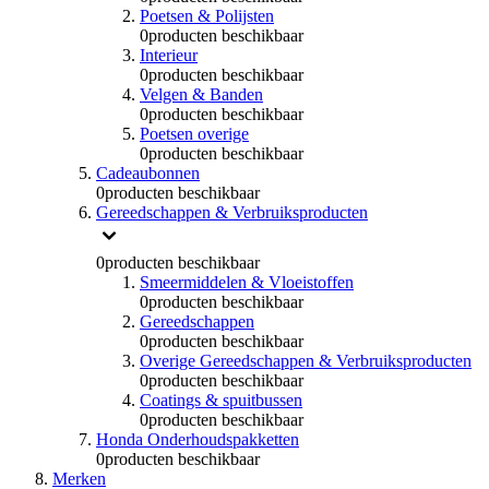
Poetsen & Polijsten
0
producten beschikbaar
Interieur
0
producten beschikbaar
Velgen & Banden
0
producten beschikbaar
Poetsen overige
0
producten beschikbaar
Cadeaubonnen
0
producten beschikbaar
Gereedschappen & Verbruiksproducten
0
producten beschikbaar
Smeermiddelen & Vloeistoffen
0
producten beschikbaar
Gereedschappen
0
producten beschikbaar
Overige Gereedschappen & Verbruiksproducten
0
producten beschikbaar
Coatings & spuitbussen
0
producten beschikbaar
Honda Onderhoudspakketten
0
producten beschikbaar
Merken