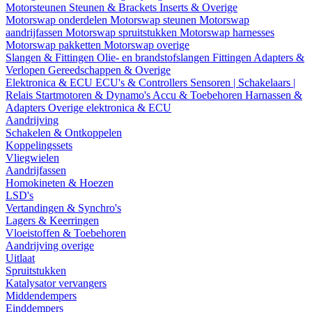
Motorsteunen
Steunen & Brackets
Inserts & Overige
Motorswap onderdelen
Motorswap steunen
Motorswap
aandrijfassen
Motorswap spruitstukken
Motorswap harnesses
Motorswap pakketten
Motorswap overige
Slangen & Fittingen
Olie- en brandstofslangen
Fittingen
Adapters &
Verlopen
Gereedschappen & Overige
Elektronica & ECU
ECU's & Controllers
Sensoren | Schakelaars |
Relais
Startmotoren & Dynamo's
Accu & Toebehoren
Harnassen &
Adapters
Overige elektronica & ECU
Aandrijving
Schakelen & Ontkoppelen
Koppelingssets
Vliegwielen
Aandrijfassen
Homokineten & Hoezen
LSD's
Vertandingen & Synchro's
Lagers & Keerringen
Vloeistoffen & Toebehoren
Aandrijving overige
Uitlaat
Spruitstukken
Katalysator vervangers
Middendempers
Einddempers