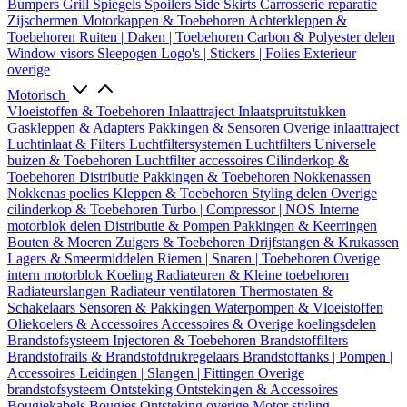
Bumpers
Grill
Spiegels
Spoilers
Side Skirts
Carrosserie reparatie
Zijschermen
Motorkappen & Toebehoren
Achterkleppen &
Toebehoren
Ruiten | Daken | Toebehoren
Carbon & Polyester delen
Window visors
Sleepogen
Logo's | Stickers | Folies
Exterieur
overige
Motorisch
Vloeistoffen & Toebehoren
Inlaattraject
Inlaatspruitstukken
Gaskleppen & Adapters
Pakkingen & Sensoren
Overige inlaattraject
Luchtinlaat & Filters
Luchtfiltersystemen
Luchtfilters
Universele
buizen & Toebehoren
Luchtfilter accessoires
Cilinderkop &
Toebehoren
Distributie
Pakkingen & Toebehoren
Nokkenassen
Nokkenas poelies
Kleppen & Toebehoren
Styling delen
Overige
cilinderkop & Toebehoren
Turbo | Compressor | NOS
Interne
motorblok delen
Distributie & Pompen
Pakkingen & Keerringen
Bouten & Moeren
Zuigers & Toebehoren
Drijfstangen & Krukassen
Lagers & Smeermiddelen
Riemen | Snaren | Toebehoren
Overige
intern motorblok
Koeling
Radiateuren & Kleine toebehoren
Radiateurslangen
Radiateur ventilatoren
Thermostaten &
Schakelaars
Sensoren & Pakkingen
Waterpompen & Vloeistoffen
Oliekoelers & Accessoires
Accessoires & Overige koelingsdelen
Brandstofsysteem
Injectoren & Toebehoren
Brandstoffilters
Brandstofrails & Brandstofdrukregelaars
Brandstoftanks | Pompen |
Accessoires
Leidingen | Slangen | Fittingen
Overige
brandstofsysteem
Ontsteking
Ontstekingen & Accessoires
Bougiekabels
Bougies
Ontsteking overige
Motor styling