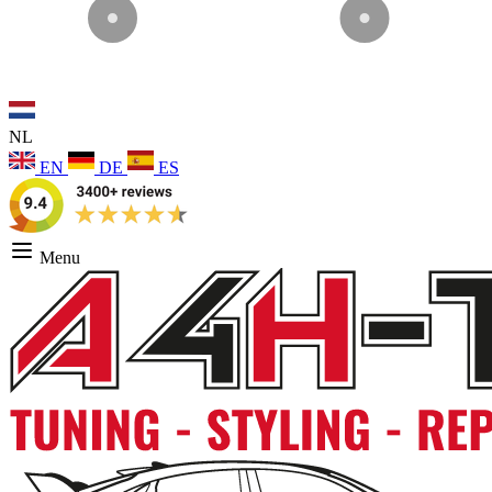
NL
EN
DE
ES
Menu