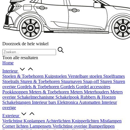
Doorzoek de hele winkel
Toon alle resultaten
Home
Interieur
Stoelen & Toebehoren
Kuipstoelen
Verstelbare stoelen
Stoelframes
Stoelrails
Sturen & Toebehoren
Stuurnaven
Snap-off
Sturen
Sturen
overige
Gordels & Toebehoren
Gordels
Gordel accessoires
Pookknoppen
Meters & Toebehoren
Meters
Meterhouders
Meters
overige
Schakelmechanisme
Schakelpook
Rubbers & Hoezen
Schakelstangen
Interieur bars
Elektronica
Automatten
Interieur
overige
Exterieur
Verlichting
Koplampen
Achterlichten
Knipperlichten
Mistlampen
Corner lichten
Lampensets
Verlichting overige
Bumperlippen