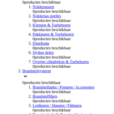
0
producten beschikbaar
Nokkenassen
0
producten beschikbaar
Nokkenas poelies
0
producten beschikbaar
Kleppen & Toebehoren
0
producten beschikbaar
Pakkingen & Toebehoren
0
producten beschikbaar
Distributie
0
producten beschikbaar
Styling delen
0
producten beschikbaar
Overige cilinderkop & Toebehoren
0
producten beschikbaar
Brandstofsysteem
0
producten beschikbaar
Brandstoftanks | Pompen | Accessoires
0
producten beschikbaar
Brandstoffilters
0
producten beschikbaar
Leidingen | Slangen | Fittingen
0
producten beschikbaar