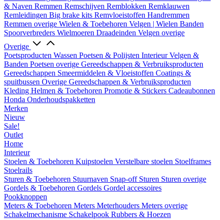
& Naven
Remmen
Remschijven
Remblokken
Remklauwen
Remleidingen
Big brake kits
Remvloeistoffen
Handremmen
Remmen overige
Wielen & Toebehoren
Velgen | Wielen
Banden
Spoorverbreders
Wielmoeren
Draadeinden
Velgen overige
Overige
Poetsproducten
Wassen
Poetsen & Polijsten
Interieur
Velgen &
Banden
Poetsen overige
Gereedschappen & Verbruiksproducten
Gereedschappen
Smeermiddelen & Vloeistoffen
Coatings &
spuitbussen
Overige Gereedschappen & Verbruiksproducten
Kleding
Helmen & Toebehoren
Promotie & Stickers
Cadeaubonnen
Honda Onderhoudspakketten
Merken
Nieuw
Sale!
Outlet
Home
Interieur
Stoelen & Toebehoren
Kuipstoelen
Verstelbare stoelen
Stoelframes
Stoelrails
Sturen & Toebehoren
Stuurnaven
Snap-off
Sturen
Sturen overige
Gordels & Toebehoren
Gordels
Gordel accessoires
Pookknoppen
Meters & Toebehoren
Meters
Meterhouders
Meters overige
Schakelmechanisme
Schakelpook
Rubbers & Hoezen