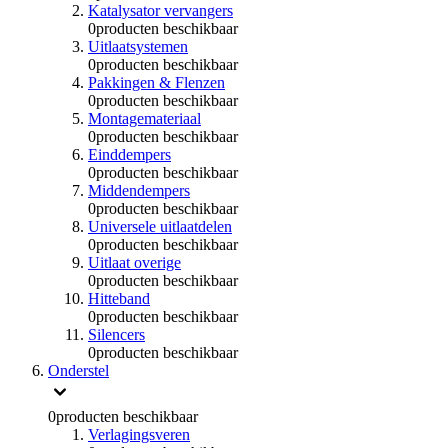
Katalysator vervangers
0
producten beschikbaar
Uitlaatsystemen
0
producten beschikbaar
Pakkingen & Flenzen
0
producten beschikbaar
Montagemateriaal
0
producten beschikbaar
Einddempers
0
producten beschikbaar
Middendempers
0
producten beschikbaar
Universele uitlaatdelen
0
producten beschikbaar
Uitlaat overige
0
producten beschikbaar
Hitteband
0
producten beschikbaar
Silencers
0
producten beschikbaar
Onderstel
0
producten beschikbaar
Verlagingsveren