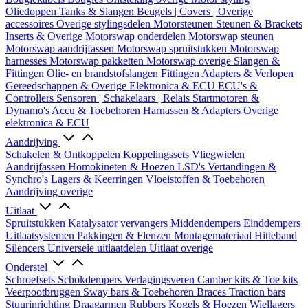
Oliedoppen
Tanks & Slangen
Beugels | Covers | Overige
accessoires
Overige stylingsdelen
Motorsteunen
Steunen & Brackets
Inserts & Overige
Motorswap onderdelen
Motorswap steunen
Motorswap aandrijfassen
Motorswap spruitstukken
Motorswap
harnesses
Motorswap pakketten
Motorswap overige
Slangen &
Fittingen
Olie- en brandstofslangen
Fittingen
Adapters & Verlopen
Gereedschappen & Overige
Elektronica & ECU
ECU's &
Controllers
Sensoren | Schakelaars | Relais
Startmotoren &
Dynamo's
Accu & Toebehoren
Harnassen & Adapters
Overige
elektronica & ECU
Aandrijving
Schakelen & Ontkoppelen
Koppelingssets
Vliegwielen
Aandrijfassen
Homokineten & Hoezen
LSD's
Vertandingen &
Synchro's
Lagers & Keerringen
Vloeistoffen & Toebehoren
Aandrijving overige
Uitlaat
Spruitstukken
Katalysator vervangers
Middendempers
Einddempers
Uitlaatsystemen
Pakkingen & Flenzen
Montagemateriaal
Hitteband
Silencers
Universele uitlaatdelen
Uitlaat overige
Onderstel
Schroefsets
Schokdempers
Verlagingsveren
Camber kits & Toe kits
Veerpootbruggen
Sway bars & Toebehoren
Braces
Traction bars
Stuurinrichting
Draagarmen
Rubbers
Kogels & Hoezen
Wiellagers