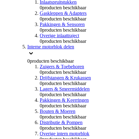
Inlaatspruitstukken
0
producten beschikbaar
Gaskleppen & Adapters
0
producten beschikbaar
Pakkingen & Sensoren
0
producten beschikbaar
Overige inlaattraject
0
producten beschikbaar
Interne motorblok delen
0
producten beschikbaar
Zuigers & Toebehoren
0
producten beschikbaar
Drijfstangen & Krukassen
0
producten beschikbaar
Lagers & Smeermiddelen
0
producten beschikbaar
Pakkingen & Keerringen
0
producten beschikbaar
Bouten & Moeren
0
producten beschikbaar
Distributie & Pompen
0
producten beschikbaar
Overige intern motorblok