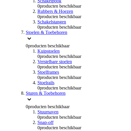
Schakelpook
0
producten beschikbaar
Rubbers & Hoezen
0
producten beschikbaar
Schakelstangen
0
producten beschikbaar
Stoelen & Toebehoren
0
producten beschikbaar
Kuipstoelen
0
producten beschikbaar
Verstelbare stoelen
0
producten beschikbaar
Stoelframes
0
producten beschikbaar
Stoelrails
0
producten beschikbaar
Sturen & Toebehoren
0
producten beschikbaar
Stuurnaven
0
producten beschikbaar
Snap-off
0
producten beschikbaar