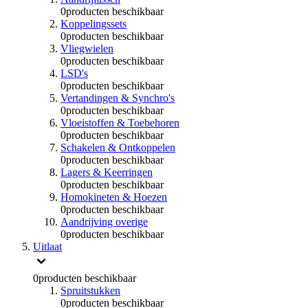
0
producten beschikbaar
Koppelingssets
0
producten beschikbaar
Vliegwielen
0
producten beschikbaar
LSD's
0
producten beschikbaar
Vertandingen & Synchro's
0
producten beschikbaar
Vloeistoffen & Toebehoren
0
producten beschikbaar
Schakelen & Ontkoppelen
0
producten beschikbaar
Lagers & Keerringen
0
producten beschikbaar
Homokineten & Hoezen
0
producten beschikbaar
Aandrijving overige
0
producten beschikbaar
Uitlaat
0
producten beschikbaar
Spruitstukken
0
producten beschikbaar