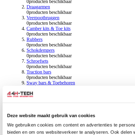
0
producten beschikbaar
Draagarmen
0
producten beschikbaar
Veerpootbruggen
0
producten beschikbaar
Camber kits & Toe kits
0
producten beschikbaar
Rubbers
0
producten beschikbaar
Schokdempers
0
producten beschikbaar
Schroefsets
0
producten beschikbaar
Traction bars
0
producten beschikbaar
Sway bars & Toebehoren
0
producten beschikbaar
Kogels & Hoezen
0
producten beschikbaar
Wiellagers & Naven
0
producten beschikbaar
Wielen & Toebehoren
Deze website maakt gebruik van cookies
We gebruiken cookies om content en advertenties te personal
0
producten beschikbaar
bieden en om ons websiteverkeer te analyseren. Ook delen 
Spoorverbreders