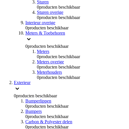
Sturen
0
producten beschikbaar
Sturen overige
0
producten beschikbaar
Interieur overige
0
producten beschikbaar
Meters & Toebehoren
0
producten beschikbaar
Meters
0
producten beschikbaar
Meters overige
0
producten beschikbaar
Meterhouders
0
producten beschikbaar
Exterieur
0
producten beschikbaar
Bumperlippen
0
producten beschikbaar
Bumpers
0
producten beschikbaar
Carbon & Polyester delen
0
producten beschikbaar