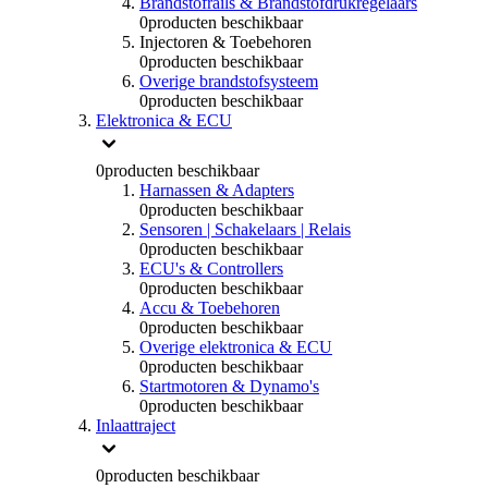
Brandstofrails & Brandstofdrukregelaars
0
producten beschikbaar
Injectoren & Toebehoren
0
producten beschikbaar
Overige brandstofsysteem
0
producten beschikbaar
Elektronica & ECU
0
producten beschikbaar
Harnassen & Adapters
0
producten beschikbaar
Sensoren | Schakelaars | Relais
0
producten beschikbaar
ECU's & Controllers
0
producten beschikbaar
Accu & Toebehoren
0
producten beschikbaar
Overige elektronica & ECU
0
producten beschikbaar
Startmotoren & Dynamo's
0
producten beschikbaar
Inlaattraject
0
producten beschikbaar