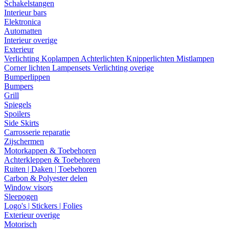
Schakelstangen
Interieur bars
Elektronica
Automatten
Interieur overige
Exterieur
Verlichting
Koplampen
Achterlichten
Knipperlichten
Mistlampen
Corner lichten
Lampensets
Verlichting overige
Bumperlippen
Bumpers
Grill
Spiegels
Spoilers
Side Skirts
Carrosserie reparatie
Zijschermen
Motorkappen & Toebehoren
Achterkleppen & Toebehoren
Ruiten | Daken | Toebehoren
Carbon & Polyester delen
Window visors
Sleepogen
Logo's | Stickers | Folies
Exterieur overige
Motorisch