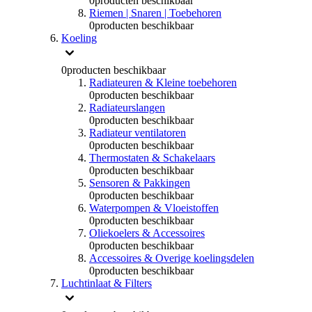
0
producten beschikbaar
Riemen | Snaren | Toebehoren
0
producten beschikbaar
Koeling
0
producten beschikbaar
Radiateuren & Kleine toebehoren
0
producten beschikbaar
Radiateurslangen
0
producten beschikbaar
Radiateur ventilatoren
0
producten beschikbaar
Thermostaten & Schakelaars
0
producten beschikbaar
Sensoren & Pakkingen
0
producten beschikbaar
Waterpompen & Vloeistoffen
0
producten beschikbaar
Oliekoelers & Accessoires
0
producten beschikbaar
Accessoires & Overige koelingsdelen
0
producten beschikbaar
Luchtinlaat & Filters