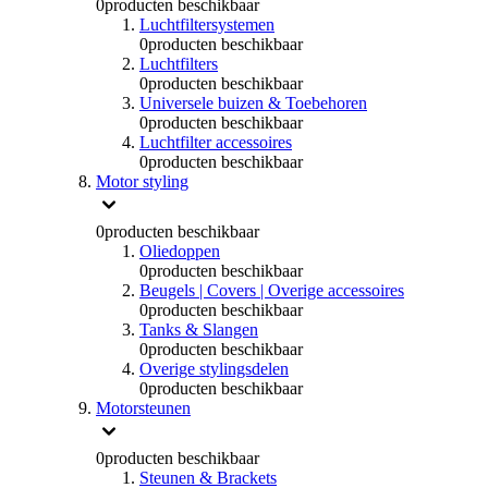
0
producten beschikbaar
Luchtfiltersystemen
0
producten beschikbaar
Luchtfilters
0
producten beschikbaar
Universele buizen & Toebehoren
0
producten beschikbaar
Luchtfilter accessoires
0
producten beschikbaar
Motor styling
0
producten beschikbaar
Oliedoppen
0
producten beschikbaar
Beugels | Covers | Overige accessoires
0
producten beschikbaar
Tanks & Slangen
0
producten beschikbaar
Overige stylingsdelen
0
producten beschikbaar
Motorsteunen
0
producten beschikbaar
Steunen & Brackets