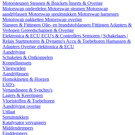
Motorsteunen
Steunen & Brackets
Inserts & Overige
Motorswap onderdelen
Motorswap steunen
Motorswap
aandrijfassen
Motorswap spruitstukken
Motorswap harnesses
Motorswap pakketten
Motorswap overige
Slangen & Fittingen
Olie- en brandstofslangen
Fittingen
Adapters &
Verlopen
Gereedschappen & Overige
Elektronica & ECU
ECU's & Controllers
Sensoren | Schakelaars |
Relais
Startmotoren & Dynamo's
Accu & Toebehoren
Harnassen &
Adapters
Overige elektronica & ECU
Aandrijving
Schakelen & Ontkoppelen
Koppelingssets
Vliegwielen
Aandrijfassen
Homokineten & Hoezen
LSD's
Vertandingen & Synchro's
Lagers & Keerringen
Vloeistoffen & Toebehoren
Aandrijving overige
Uitlaat
Spruitstukken
Katalysator vervangers
Middendempers
Einddempers