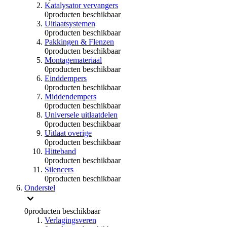
Katalysator vervangers
0
producten beschikbaar
Uitlaatsystemen
0
producten beschikbaar
Pakkingen & Flenzen
0
producten beschikbaar
Montagemateriaal
0
producten beschikbaar
Einddempers
0
producten beschikbaar
Middendempers
0
producten beschikbaar
Universele uitlaatdelen
0
producten beschikbaar
Uitlaat overige
0
producten beschikbaar
Hitteband
0
producten beschikbaar
Silencers
0
producten beschikbaar
Onderstel
0
producten beschikbaar
Verlagingsveren