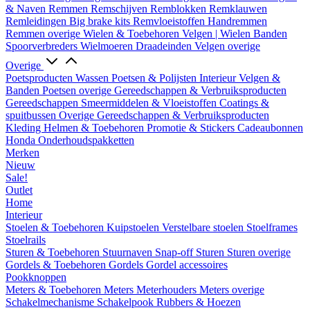
& Naven
Remmen
Remschijven
Remblokken
Remklauwen
Remleidingen
Big brake kits
Remvloeistoffen
Handremmen
Remmen overige
Wielen & Toebehoren
Velgen | Wielen
Banden
Spoorverbreders
Wielmoeren
Draadeinden
Velgen overige
Overige
Poetsproducten
Wassen
Poetsen & Polijsten
Interieur
Velgen &
Banden
Poetsen overige
Gereedschappen & Verbruiksproducten
Gereedschappen
Smeermiddelen & Vloeistoffen
Coatings &
spuitbussen
Overige Gereedschappen & Verbruiksproducten
Kleding
Helmen & Toebehoren
Promotie & Stickers
Cadeaubonnen
Honda Onderhoudspakketten
Merken
Nieuw
Sale!
Outlet
Home
Interieur
Stoelen & Toebehoren
Kuipstoelen
Verstelbare stoelen
Stoelframes
Stoelrails
Sturen & Toebehoren
Stuurnaven
Snap-off
Sturen
Sturen overige
Gordels & Toebehoren
Gordels
Gordel accessoires
Pookknoppen
Meters & Toebehoren
Meters
Meterhouders
Meters overige
Schakelmechanisme
Schakelpook
Rubbers & Hoezen