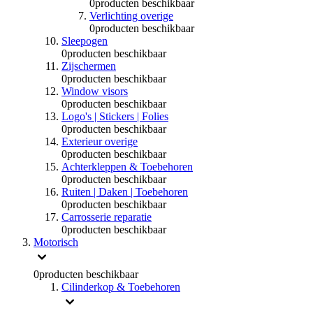
0
producten beschikbaar
Verlichting overige
0
producten beschikbaar
Sleepogen
0
producten beschikbaar
Zijschermen
0
producten beschikbaar
Window visors
0
producten beschikbaar
Logo's | Stickers | Folies
0
producten beschikbaar
Exterieur overige
0
producten beschikbaar
Achterkleppen & Toebehoren
0
producten beschikbaar
Ruiten | Daken | Toebehoren
0
producten beschikbaar
Carrosserie reparatie
0
producten beschikbaar
Motorisch
0
producten beschikbaar
Cilinderkop & Toebehoren