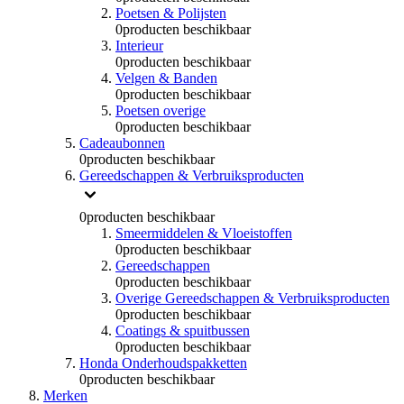
Poetsen & Polijsten
0
producten beschikbaar
Interieur
0
producten beschikbaar
Velgen & Banden
0
producten beschikbaar
Poetsen overige
0
producten beschikbaar
Cadeaubonnen
0
producten beschikbaar
Gereedschappen & Verbruiksproducten
0
producten beschikbaar
Smeermiddelen & Vloeistoffen
0
producten beschikbaar
Gereedschappen
0
producten beschikbaar
Overige Gereedschappen & Verbruiksproducten
0
producten beschikbaar
Coatings & spuitbussen
0
producten beschikbaar
Honda Onderhoudspakketten
0
producten beschikbaar
Merken