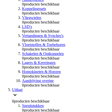
0
producten beschikbaar
Koppelingssets
0
producten beschikbaar
Vliegwielen
0
producten beschikbaar
LSD's
0
producten beschikbaar
Vertandingen & Synchro's
0
producten beschikbaar
Vloeistoffen & Toebehoren
0
producten beschikbaar
Schakelen & Ontkoppelen
0
producten beschikbaar
Lagers & Keerringen
0
producten beschikbaar
Homokineten & Hoezen
0
producten beschikbaar
Aandrijving overige
0
producten beschikbaar
Uitlaat
0
producten beschikbaar
Spruitstukken
0
producten beschikbaar