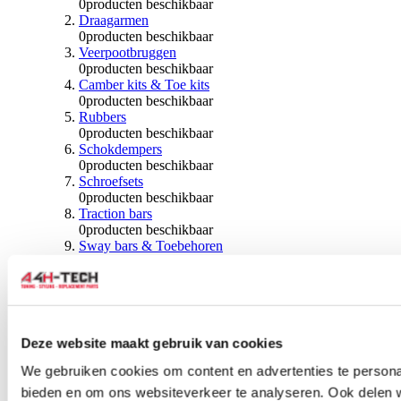
0
producten beschikbaar
Draagarmen
0
producten beschikbaar
Veerpootbruggen
0
producten beschikbaar
Camber kits & Toe kits
0
producten beschikbaar
Rubbers
0
producten beschikbaar
Schokdempers
0
producten beschikbaar
Schroefsets
0
producten beschikbaar
Traction bars
0
producten beschikbaar
Sway bars & Toebehoren
0
producten beschikbaar
Kogels & Hoezen
0
producten beschikbaar
Wiellagers & Naven
0
producten beschikbaar
Wielen & Toebehoren
Deze website maakt gebruik van cookies
We gebruiken cookies om content en advertenties te personal
0
producten beschikbaar
bieden en om ons websiteverkeer te analyseren. Ook delen 
Spoorverbreders