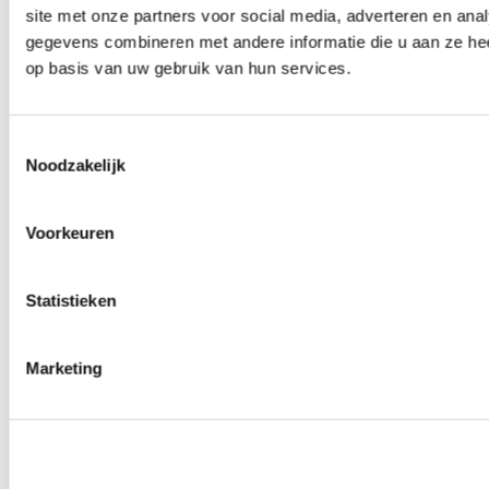
site met onze partners voor social media, adverteren en an
0
producten beschikbaar
Wielmoeren
gegevens combineren met andere informatie die u aan ze hee
0
producten beschikbaar
op basis van uw gebruik van hun services.
Draadeinden
0
producten beschikbaar
Velgen overige
0
producten beschikbaar
Toestemmingsselectie
Velgen | Wielen
Noodzakelijk
0
producten beschikbaar
Banden
0
producten beschikbaar
Voorkeuren
Remmen
0
producten beschikbaar
Statistieken
Remschijven
0
producten beschikbaar
Remblokken
0
producten beschikbaar
Marketing
Remklauwen
0
producten beschikbaar
Remleidingen
0
producten beschikbaar
Big brake kits
0
producten beschikbaar