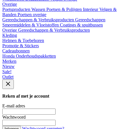
Overige
Poetsproducten
Wassen
Poetsen & Polijsten
Interieur
Velgen &
Banden
Poetsen overige
Gereedschappen & Verbruiksproducten
Gereedschappen
Smeermiddelen & Vloeistoffen
Coatings & spuitbussen
Overige Gereedschappen & Verbruiksproducten
Kleding
Helmen & Toebehoren
Promotie & Stickers
Cadeaubonnen
Honda Onderhoudspakketten
Merken
Nieuw
Sale!
Outlet
Reken af met je account
E-mail adres
Wachtwoord
Wachtwoord vergeten?
Inloggen