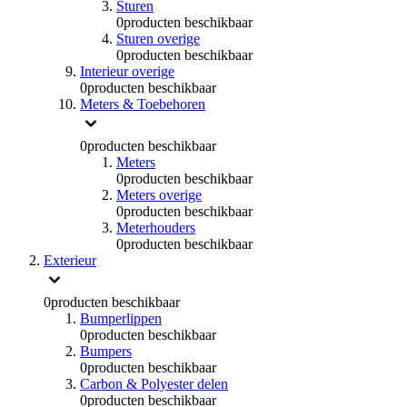
Sturen
0
producten beschikbaar
Sturen overige
0
producten beschikbaar
Interieur overige
0
producten beschikbaar
Meters & Toebehoren
0
producten beschikbaar
Meters
0
producten beschikbaar
Meters overige
0
producten beschikbaar
Meterhouders
0
producten beschikbaar
Exterieur
0
producten beschikbaar
Bumperlippen
0
producten beschikbaar
Bumpers
0
producten beschikbaar
Carbon & Polyester delen
0
producten beschikbaar