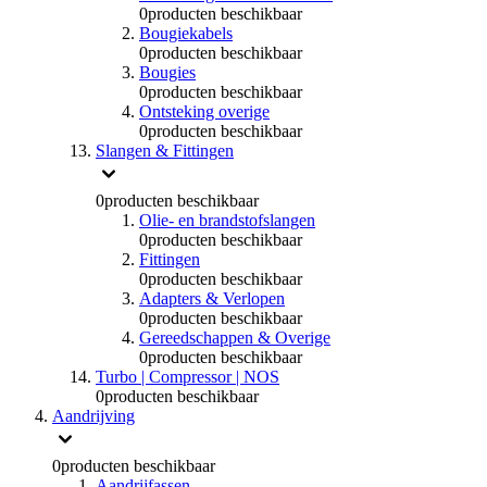
0
producten beschikbaar
Bougiekabels
0
producten beschikbaar
Bougies
0
producten beschikbaar
Ontsteking overige
0
producten beschikbaar
Slangen & Fittingen
0
producten beschikbaar
Olie- en brandstofslangen
0
producten beschikbaar
Fittingen
0
producten beschikbaar
Adapters & Verlopen
0
producten beschikbaar
Gereedschappen & Overige
0
producten beschikbaar
Turbo | Compressor | NOS
0
producten beschikbaar
Aandrijving
0
producten beschikbaar
Aandrijfassen