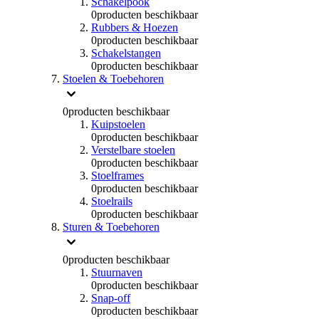
Schakelpook
0
producten beschikbaar
Rubbers & Hoezen
0
producten beschikbaar
Schakelstangen
0
producten beschikbaar
Stoelen & Toebehoren
0
producten beschikbaar
Kuipstoelen
0
producten beschikbaar
Verstelbare stoelen
0
producten beschikbaar
Stoelframes
0
producten beschikbaar
Stoelrails
0
producten beschikbaar
Sturen & Toebehoren
0
producten beschikbaar
Stuurnaven
0
producten beschikbaar
Snap-off
0
producten beschikbaar