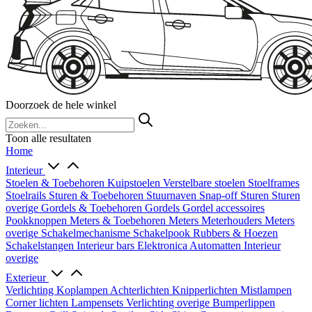
Doorzoek de hele winkel
Toon alle resultaten
Home
Interieur
Stoelen & Toebehoren
Kuipstoelen
Verstelbare stoelen
Stoelframes
Stoelrails
Sturen & Toebehoren
Stuurnaven
Snap-off
Sturen
Sturen
overige
Gordels & Toebehoren
Gordels
Gordel accessoires
Pookknoppen
Meters & Toebehoren
Meters
Meterhouders
Meters
overige
Schakelmechanisme
Schakelpook
Rubbers & Hoezen
Schakelstangen
Interieur bars
Elektronica
Automatten
Interieur
overige
Exterieur
Verlichting
Koplampen
Achterlichten
Knipperlichten
Mistlampen
Corner lichten
Lampensets
Verlichting overige
Bumperlippen