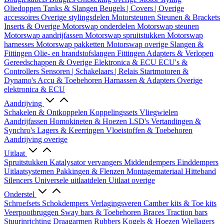
Oliedoppen
Tanks & Slangen
Beugels | Covers | Overige
accessoires
Overige stylingsdelen
Motorsteunen
Steunen & Brackets
Inserts & Overige
Motorswap onderdelen
Motorswap steunen
Motorswap aandrijfassen
Motorswap spruitstukken
Motorswap
harnesses
Motorswap pakketten
Motorswap overige
Slangen &
Fittingen
Olie- en brandstofslangen
Fittingen
Adapters & Verlopen
Gereedschappen & Overige
Elektronica & ECU
ECU's &
Controllers
Sensoren | Schakelaars | Relais
Startmotoren &
Dynamo's
Accu & Toebehoren
Harnassen & Adapters
Overige
elektronica & ECU
Aandrijving
Schakelen & Ontkoppelen
Koppelingssets
Vliegwielen
Aandrijfassen
Homokineten & Hoezen
LSD's
Vertandingen &
Synchro's
Lagers & Keerringen
Vloeistoffen & Toebehoren
Aandrijving overige
Uitlaat
Spruitstukken
Katalysator vervangers
Middendempers
Einddempers
Uitlaatsystemen
Pakkingen & Flenzen
Montagemateriaal
Hitteband
Silencers
Universele uitlaatdelen
Uitlaat overige
Onderstel
Schroefsets
Schokdempers
Verlagingsveren
Camber kits & Toe kits
Veerpootbruggen
Sway bars & Toebehoren
Braces
Traction bars
Stuurinrichting
Draagarmen
Rubbers
Kogels & Hoezen
Wiellagers