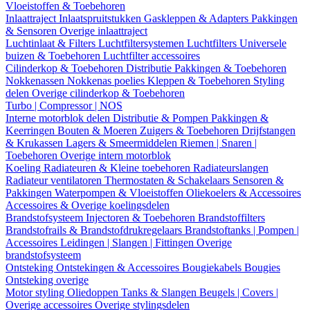
Vloeistoffen & Toebehoren
Inlaattraject
Inlaatspruitstukken
Gaskleppen & Adapters
Pakkingen
& Sensoren
Overige inlaattraject
Luchtinlaat & Filters
Luchtfiltersystemen
Luchtfilters
Universele
buizen & Toebehoren
Luchtfilter accessoires
Cilinderkop & Toebehoren
Distributie
Pakkingen & Toebehoren
Nokkenassen
Nokkenas poelies
Kleppen & Toebehoren
Styling
delen
Overige cilinderkop & Toebehoren
Turbo | Compressor | NOS
Interne motorblok delen
Distributie & Pompen
Pakkingen &
Keerringen
Bouten & Moeren
Zuigers & Toebehoren
Drijfstangen
& Krukassen
Lagers & Smeermiddelen
Riemen | Snaren |
Toebehoren
Overige intern motorblok
Koeling
Radiateuren & Kleine toebehoren
Radiateurslangen
Radiateur ventilatoren
Thermostaten & Schakelaars
Sensoren &
Pakkingen
Waterpompen & Vloeistoffen
Oliekoelers & Accessoires
Accessoires & Overige koelingsdelen
Brandstofsysteem
Injectoren & Toebehoren
Brandstoffilters
Brandstofrails & Brandstofdrukregelaars
Brandstoftanks | Pompen |
Accessoires
Leidingen | Slangen | Fittingen
Overige
brandstofsysteem
Ontsteking
Ontstekingen & Accessoires
Bougiekabels
Bougies
Ontsteking overige
Motor styling
Oliedoppen
Tanks & Slangen
Beugels | Covers |
Overige accessoires
Overige stylingsdelen