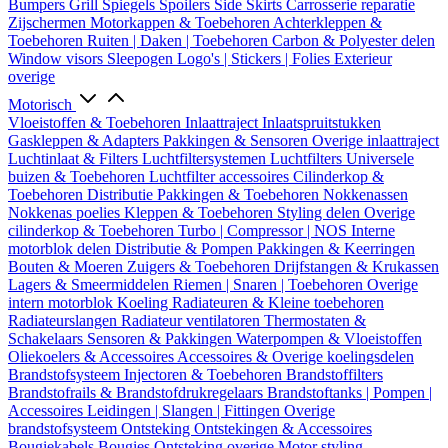
Bumpers
Grill
Spiegels
Spoilers
Side Skirts
Carrosserie reparatie
Zijschermen
Motorkappen & Toebehoren
Achterkleppen &
Toebehoren
Ruiten | Daken | Toebehoren
Carbon & Polyester delen
Window visors
Sleepogen
Logo's | Stickers | Folies
Exterieur
overige
Motorisch
Vloeistoffen & Toebehoren
Inlaattraject
Inlaatspruitstukken
Gaskleppen & Adapters
Pakkingen & Sensoren
Overige inlaattraject
Luchtinlaat & Filters
Luchtfiltersystemen
Luchtfilters
Universele
buizen & Toebehoren
Luchtfilter accessoires
Cilinderkop &
Toebehoren
Distributie
Pakkingen & Toebehoren
Nokkenassen
Nokkenas poelies
Kleppen & Toebehoren
Styling delen
Overige
cilinderkop & Toebehoren
Turbo | Compressor | NOS
Interne
motorblok delen
Distributie & Pompen
Pakkingen & Keerringen
Bouten & Moeren
Zuigers & Toebehoren
Drijfstangen & Krukassen
Lagers & Smeermiddelen
Riemen | Snaren | Toebehoren
Overige
intern motorblok
Koeling
Radiateuren & Kleine toebehoren
Radiateurslangen
Radiateur ventilatoren
Thermostaten &
Schakelaars
Sensoren & Pakkingen
Waterpompen & Vloeistoffen
Oliekoelers & Accessoires
Accessoires & Overige koelingsdelen
Brandstofsysteem
Injectoren & Toebehoren
Brandstoffilters
Brandstofrails & Brandstofdrukregelaars
Brandstoftanks | Pompen |
Accessoires
Leidingen | Slangen | Fittingen
Overige
brandstofsysteem
Ontsteking
Ontstekingen & Accessoires
Bougiekabels
Bougies
Ontsteking overige
Motor styling