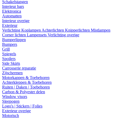
Schakelstangen
Interieur bars
Elektronica
Automatten
Interieur overige
Exterieur
Verlichting
Koplampen
Achterlichten
Knipperlichten
Mistlampen
Corner lichten
Lampensets
Verlichting overige
Bumperlippen
Bumpers
Grill
Spiegels
Spoilers
Side Skirts
Carrosserie reparatie
Zijschermen
Motorkappen & Toebehoren
Achterkleppen & Toebehoren
Ruiten | Daken | Toebehoren
Carbon & Polyester delen
Window visors
Sleepogen
Logo's | Stickers | Folies
Exterieur overige
Motorisch