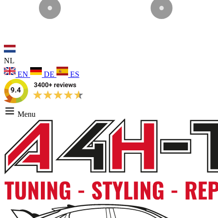
NL
EN
DE
ES
Menu