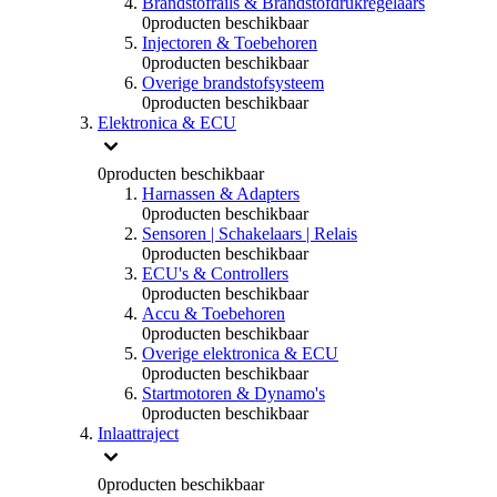
Brandstofrails & Brandstofdrukregelaars
0
producten beschikbaar
Injectoren & Toebehoren
0
producten beschikbaar
Overige brandstofsysteem
0
producten beschikbaar
Elektronica & ECU
0
producten beschikbaar
Harnassen & Adapters
0
producten beschikbaar
Sensoren | Schakelaars | Relais
0
producten beschikbaar
ECU's & Controllers
0
producten beschikbaar
Accu & Toebehoren
0
producten beschikbaar
Overige elektronica & ECU
0
producten beschikbaar
Startmotoren & Dynamo's
0
producten beschikbaar
Inlaattraject
0
producten beschikbaar