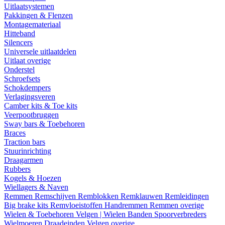
Uitlaatsystemen
Pakkingen & Flenzen
Montagemateriaal
Hitteband
Silencers
Universele uitlaatdelen
Uitlaat overige
Onderstel
Schroefsets
Schokdempers
Verlagingsveren
Camber kits & Toe kits
Veerpootbruggen
Sway bars & Toebehoren
Braces
Traction bars
Stuurinrichting
Draagarmen
Rubbers
Kogels & Hoezen
Wiellagers & Naven
Remmen
Remschijven
Remblokken
Remklauwen
Remleidingen
Big brake kits
Remvloeistoffen
Handremmen
Remmen overige
Wielen & Toebehoren
Velgen | Wielen
Banden
Spoorverbreders
Wielmoeren
Draadeinden
Velgen overige