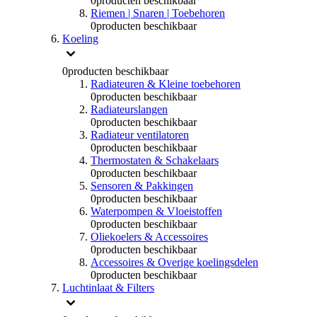
0
producten beschikbaar
Riemen | Snaren | Toebehoren
0
producten beschikbaar
Koeling
0
producten beschikbaar
Radiateuren & Kleine toebehoren
0
producten beschikbaar
Radiateurslangen
0
producten beschikbaar
Radiateur ventilatoren
0
producten beschikbaar
Thermostaten & Schakelaars
0
producten beschikbaar
Sensoren & Pakkingen
0
producten beschikbaar
Waterpompen & Vloeistoffen
0
producten beschikbaar
Oliekoelers & Accessoires
0
producten beschikbaar
Accessoires & Overige koelingsdelen
0
producten beschikbaar
Luchtinlaat & Filters