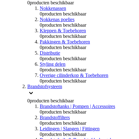
0
producten beschikbaar
Nokkenassen
0
producten beschikbaar
Nokkenas poelies
0
producten beschikbaar
Kleppen & Toebehoren
0
producten beschikbaar
Pakkingen & Toebehoren
0
producten beschikbaar
Distributie
0
producten beschikbaar
Styling delen
0
producten beschikbaar
Overige cilinderkop & Toebehoren
0
producten beschikbaar
Brandstofsysteem
0
producten beschikbaar
Brandstoftanks | Pompen | Accessoires
0
producten beschikbaar
Brandstoffilters
0
producten beschikbaar
Leidingen | Slangen | Fittingen
0
producten beschikbaar