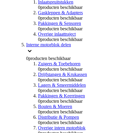
Inlaatspruitstukken
0
producten beschikbaar
Gaskleppen & Adapters
0
producten beschikbaar
Pakkingen & Sensoren
0
producten beschikbaar
Overige inlaattraject
0
producten beschikbaar
Interne motorblok delen
0
producten beschikbaar
Zuigers & Toebehoren
0
producten beschikbaar
Drijfstangen & Krukassen
0
producten beschikbaar
Lagers & Smeermiddelen
0
producten beschikbaar
Pakkingen & Keerringen
0
producten beschikbaar
Bouten & Moeren
0
producten beschikbaar
Distributie & Pompen
0
producten beschikbaar
Overige intern motorblok