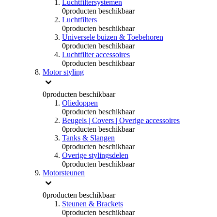
Luchtfiltersystemen
0
producten beschikbaar
Luchtfilters
0
producten beschikbaar
Universele buizen & Toebehoren
0
producten beschikbaar
Luchtfilter accessoires
0
producten beschikbaar
Motor styling
0
producten beschikbaar
Oliedoppen
0
producten beschikbaar
Beugels | Covers | Overige accessoires
0
producten beschikbaar
Tanks & Slangen
0
producten beschikbaar
Overige stylingsdelen
0
producten beschikbaar
Motorsteunen
0
producten beschikbaar
Steunen & Brackets
0
producten beschikbaar