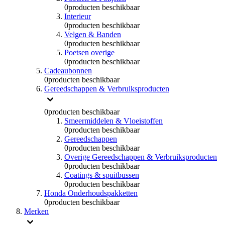
0
producten beschikbaar
Interieur
0
producten beschikbaar
Velgen & Banden
0
producten beschikbaar
Poetsen overige
0
producten beschikbaar
Cadeaubonnen
0
producten beschikbaar
Gereedschappen & Verbruiksproducten
0
producten beschikbaar
Smeermiddelen & Vloeistoffen
0
producten beschikbaar
Gereedschappen
0
producten beschikbaar
Overige Gereedschappen & Verbruiksproducten
0
producten beschikbaar
Coatings & spuitbussen
0
producten beschikbaar
Honda Onderhoudspakketten
0
producten beschikbaar
Merken