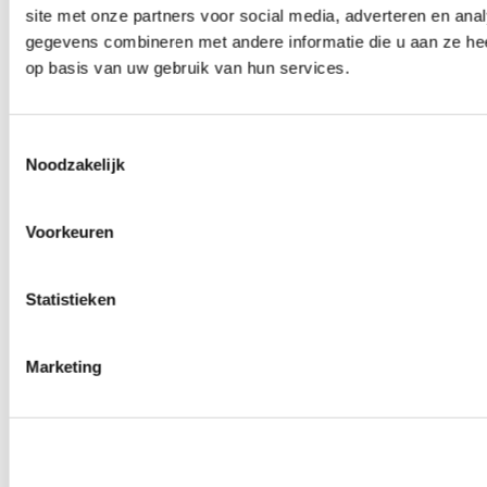
site met onze partners voor social media, adverteren en an
Wielmoeren
0
producten beschikbaar
gegevens combineren met andere informatie die u aan ze hee
Draadeinden
op basis van uw gebruik van hun services.
0
producten beschikbaar
Velgen overige
0
producten beschikbaar
Velgen | Wielen
Toestemmingsselectie
0
producten beschikbaar
Noodzakelijk
Banden
0
producten beschikbaar
Remmen
Voorkeuren
0
producten beschikbaar
Remschijven
Statistieken
0
producten beschikbaar
Remblokken
0
producten beschikbaar
Remklauwen
Marketing
0
producten beschikbaar
Remleidingen
0
producten beschikbaar
Big brake kits
0
producten beschikbaar
Remvloeistoffen