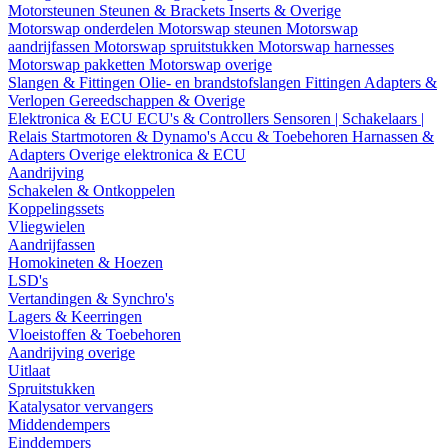
Motorsteunen
Steunen & Brackets
Inserts & Overige
Motorswap onderdelen
Motorswap steunen
Motorswap
aandrijfassen
Motorswap spruitstukken
Motorswap harnesses
Motorswap pakketten
Motorswap overige
Slangen & Fittingen
Olie- en brandstofslangen
Fittingen
Adapters &
Verlopen
Gereedschappen & Overige
Elektronica & ECU
ECU's & Controllers
Sensoren | Schakelaars |
Relais
Startmotoren & Dynamo's
Accu & Toebehoren
Harnassen &
Adapters
Overige elektronica & ECU
Aandrijving
Schakelen & Ontkoppelen
Koppelingssets
Vliegwielen
Aandrijfassen
Homokineten & Hoezen
LSD's
Vertandingen & Synchro's
Lagers & Keerringen
Vloeistoffen & Toebehoren
Aandrijving overige
Uitlaat
Spruitstukken
Katalysator vervangers
Middendempers
Einddempers