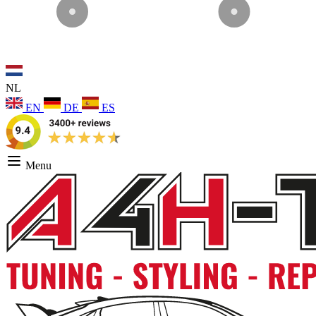
NL
EN
DE
ES
Menu