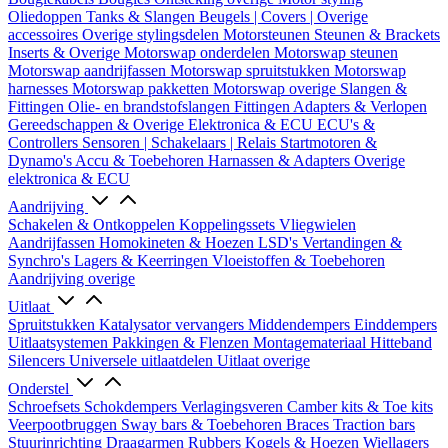
Oliedoppen
Tanks & Slangen
Beugels | Covers | Overige
accessoires
Overige stylingsdelen
Motorsteunen
Steunen & Brackets
Inserts & Overige
Motorswap onderdelen
Motorswap steunen
Motorswap aandrijfassen
Motorswap spruitstukken
Motorswap
harnesses
Motorswap pakketten
Motorswap overige
Slangen &
Fittingen
Olie- en brandstofslangen
Fittingen
Adapters & Verlopen
Gereedschappen & Overige
Elektronica & ECU
ECU's &
Controllers
Sensoren | Schakelaars | Relais
Startmotoren &
Dynamo's
Accu & Toebehoren
Harnassen & Adapters
Overige
elektronica & ECU
Aandrijving
Schakelen & Ontkoppelen
Koppelingssets
Vliegwielen
Aandrijfassen
Homokineten & Hoezen
LSD's
Vertandingen &
Synchro's
Lagers & Keerringen
Vloeistoffen & Toebehoren
Aandrijving overige
Uitlaat
Spruitstukken
Katalysator vervangers
Middendempers
Einddempers
Uitlaatsystemen
Pakkingen & Flenzen
Montagemateriaal
Hitteband
Silencers
Universele uitlaatdelen
Uitlaat overige
Onderstel
Schroefsets
Schokdempers
Verlagingsveren
Camber kits & Toe kits
Veerpootbruggen
Sway bars & Toebehoren
Braces
Traction bars
Stuurinrichting
Draagarmen
Rubbers
Kogels & Hoezen
Wiellagers