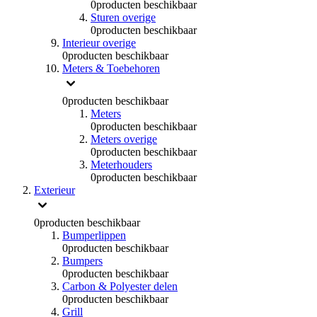
0
producten beschikbaar
Sturen overige
0
producten beschikbaar
Interieur overige
0
producten beschikbaar
Meters & Toebehoren
0
producten beschikbaar
Meters
0
producten beschikbaar
Meters overige
0
producten beschikbaar
Meterhouders
0
producten beschikbaar
Exterieur
0
producten beschikbaar
Bumperlippen
0
producten beschikbaar
Bumpers
0
producten beschikbaar
Carbon & Polyester delen
0
producten beschikbaar
Grill