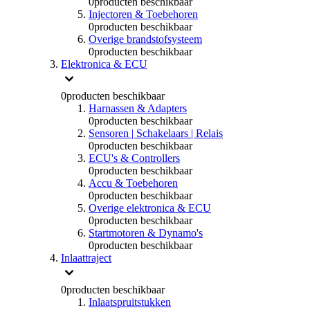
0
producten beschikbaar
Injectoren & Toebehoren
0
producten beschikbaar
Overige brandstofsysteem
0
producten beschikbaar
Elektronica & ECU
0
producten beschikbaar
Harnassen & Adapters
0
producten beschikbaar
Sensoren | Schakelaars | Relais
0
producten beschikbaar
ECU's & Controllers
0
producten beschikbaar
Accu & Toebehoren
0
producten beschikbaar
Overige elektronica & ECU
0
producten beschikbaar
Startmotoren & Dynamo's
0
producten beschikbaar
Inlaattraject
0
producten beschikbaar
Inlaatspruitstukken