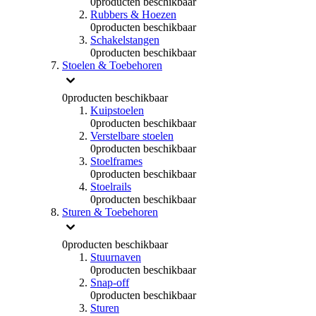
0
producten beschikbaar
Rubbers & Hoezen
0
producten beschikbaar
Schakelstangen
0
producten beschikbaar
Stoelen & Toebehoren
0
producten beschikbaar
Kuipstoelen
0
producten beschikbaar
Verstelbare stoelen
0
producten beschikbaar
Stoelframes
0
producten beschikbaar
Stoelrails
0
producten beschikbaar
Sturen & Toebehoren
0
producten beschikbaar
Stuurnaven
0
producten beschikbaar
Snap-off
0
producten beschikbaar
Sturen