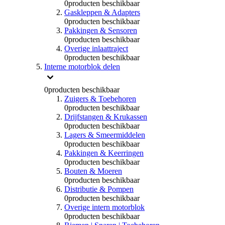
0
producten beschikbaar
Gaskleppen & Adapters
0
producten beschikbaar
Pakkingen & Sensoren
0
producten beschikbaar
Overige inlaattraject
0
producten beschikbaar
Interne motorblok delen
0
producten beschikbaar
Zuigers & Toebehoren
0
producten beschikbaar
Drijfstangen & Krukassen
0
producten beschikbaar
Lagers & Smeermiddelen
0
producten beschikbaar
Pakkingen & Keerringen
0
producten beschikbaar
Bouten & Moeren
0
producten beschikbaar
Distributie & Pompen
0
producten beschikbaar
Overige intern motorblok
0
producten beschikbaar