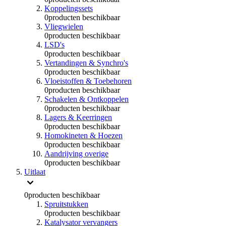
Koppelingssets
0
producten beschikbaar
Vliegwielen
0
producten beschikbaar
LSD's
0
producten beschikbaar
Vertandingen & Synchro's
0
producten beschikbaar
Vloeistoffen & Toebehoren
0
producten beschikbaar
Schakelen & Ontkoppelen
0
producten beschikbaar
Lagers & Keerringen
0
producten beschikbaar
Homokineten & Hoezen
0
producten beschikbaar
Aandrijving overige
0
producten beschikbaar
Uitlaat
0
producten beschikbaar
Spruitstukken
0
producten beschikbaar
Katalysator vervangers