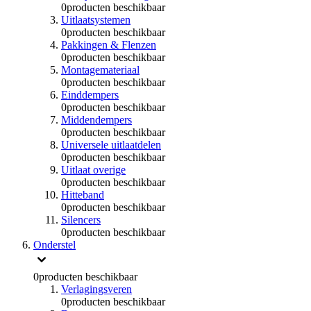
0
producten beschikbaar
Uitlaatsystemen
0
producten beschikbaar
Pakkingen & Flenzen
0
producten beschikbaar
Montagemateriaal
0
producten beschikbaar
Einddempers
0
producten beschikbaar
Middendempers
0
producten beschikbaar
Universele uitlaatdelen
0
producten beschikbaar
Uitlaat overige
0
producten beschikbaar
Hitteband
0
producten beschikbaar
Silencers
0
producten beschikbaar
Onderstel
0
producten beschikbaar
Verlagingsveren
0
producten beschikbaar