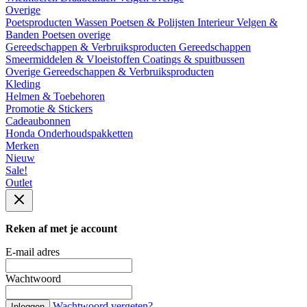
Overige
Poetsproducten
Wassen
Poetsen & Polijsten
Interieur
Velgen &
Banden
Poetsen overige
Gereedschappen & Verbruiksproducten
Gereedschappen
Smeermiddelen & Vloeistoffen
Coatings & spuitbussen
Overige Gereedschappen & Verbruiksproducten
Kleding
Helmen & Toebehoren
Promotie & Stickers
Cadeaubonnen
Honda Onderhoudspakketten
Merken
Nieuw
Sale!
Outlet
Reken af met je account
E-mail adres
Wachtwoord
Wachtwoord vergeten?
Inloggen