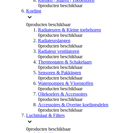
Riemen | Snaren | Toebehoren
0
producten beschikbaar
Koeling
0
producten beschikbaar
Radiateuren & Kleine toebehoren
0
producten beschikbaar
Radiateurslangen
0
producten beschikbaar
Radiateur ventilatoren
0
producten beschikbaar
Thermostaten & Schakelaars
0
producten beschikbaar
Sensoren & Pakkingen
0
producten beschikbaar
Waterpompen & Vloeistoffen
0
producten beschikbaar
Oliekoelers & Accessoires
0
producten beschikbaar
Accessoires & Overige koelingsdelen
0
producten beschikbaar
Luchtinlaat & Filters
0
producten beschikbaar