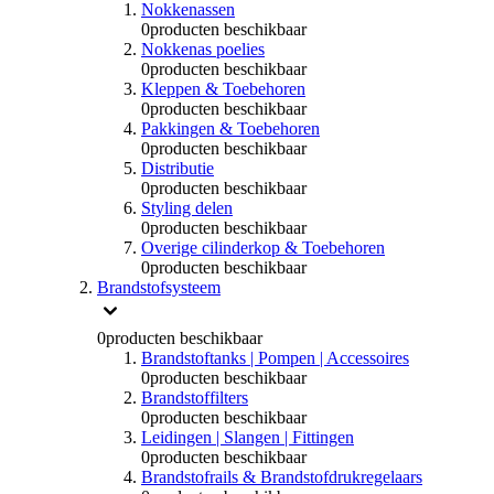
Nokkenassen
0
producten beschikbaar
Nokkenas poelies
0
producten beschikbaar
Kleppen & Toebehoren
0
producten beschikbaar
Pakkingen & Toebehoren
0
producten beschikbaar
Distributie
0
producten beschikbaar
Styling delen
0
producten beschikbaar
Overige cilinderkop & Toebehoren
0
producten beschikbaar
Brandstofsysteem
0
producten beschikbaar
Brandstoftanks | Pompen | Accessoires
0
producten beschikbaar
Brandstoffilters
0
producten beschikbaar
Leidingen | Slangen | Fittingen
0
producten beschikbaar
Brandstofrails & Brandstofdrukregelaars