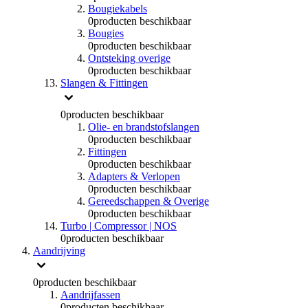
Bougiekabels
0
producten beschikbaar
Bougies
0
producten beschikbaar
Ontsteking overige
0
producten beschikbaar
Slangen & Fittingen
0
producten beschikbaar
Olie- en brandstofslangen
0
producten beschikbaar
Fittingen
0
producten beschikbaar
Adapters & Verlopen
0
producten beschikbaar
Gereedschappen & Overige
0
producten beschikbaar
Turbo | Compressor | NOS
0
producten beschikbaar
Aandrijving
0
producten beschikbaar
Aandrijfassen
0
producten beschikbaar