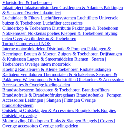
Vloeistoffen & Toebehoren
Inlaattraject
Inlaatspruitstukken
Gaskleppen & Adapters
Pakkingen
& Sensoren
Overige inlaattraject
Luchtinlaat & Filters
Luchtfiltersystemen
Luchtfilters
Universele
buizen & Toebehoren
Luchtfilter accessoires
Cilinderkop & Toebehoren
Distributie
Pakkingen & Toebehoren
Nokkenassen
Nokkenas poelies
Kleppen & Toebehoren
Styling
delen
Overige cilinderkop & Toebehoren
Turbo | Compressor | NOS
Interne motorblok delen
Distributie & Pompen
Pakkingen &
Keerringen
Bouten & Moeren
Zuigers & Toebehoren
Drijfstangen
& Krukassen
Lagers & Smeermiddelen
Riemen | Snaren |
Toebehoren
Overige intern motorblok
Koeling
Radiateuren & Kleine toebehoren
Radiateurslangen
Radiateur ventilatoren
Thermostaten & Schakelaars
Sensoren &
Pakkingen
Waterpompen & Vloeistoffen
Oliekoelers & Accessoires
Accessoires & Overige koelingsdelen
Brandstofsysteem
Injectoren & Toebehoren
Brandstoffilters
Brandstofrails & Brandstofdrukregelaars
Brandstoftanks | Pompen |
Accessoires
Leidingen | Slangen | Fittingen
Overige
brandstofsysteem
Ontsteking
Ontstekingen & Accessoires
Bougiekabels
Bougies
Ontsteking overige
Motor styling
Oliedoppen
Tanks & Slangen
Beugels | Covers |
Overige accessoires
Overige stylingsdelen