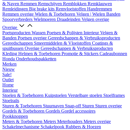
& Naven
Remmen
Remschijven
Remblokken
Remklauwen
Remleidingen
Big brake kits
Remvloeistoffen
Handremmen
Remmen overige
Wielen & Toebehoren
Velgen | Wielen
Banden
Spoorverbreders
Wielmoeren
Draadeinden
Velgen overige
Overige
Poetsproducten
Wassen
Poetsen & Polijsten
Interieur
Velgen &
Banden
Poetsen overige
Gereedschappen & Verbruiksproducten
Gereedschappen
Smeermiddelen & Vloeistoffen
Coatings &
spuitbussen
Overige Gereedschappen & Verbruiksproducten
Kleding
Helmen & Toebehoren
Promotie & Stickers
Cadeaubonnen
Honda Onderhoudspakketten
Merken
Nieuw
Sale!
Outlet
Home
Interieur
Stoelen & Toebehoren
Kuipstoelen
Verstelbare stoelen
Stoelframes
Stoelrails
Sturen & Toebehoren
Stuurnaven
Snap-off
Sturen
Sturen overige
Gordels & Toebehoren
Gordels
Gordel accessoires
Pookknoppen
Meters & Toebehoren
Meters
Meterhouders
Meters overige
Schakelmechanisme
Schakelpook
Rubbers & Hoezen