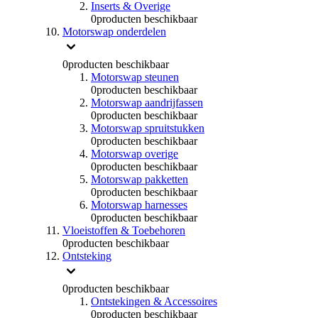
Inserts & Overige
0
producten beschikbaar
Motorswap onderdelen
0
producten beschikbaar
Motorswap steunen
0
producten beschikbaar
Motorswap aandrijfassen
0
producten beschikbaar
Motorswap spruitstukken
0
producten beschikbaar
Motorswap overige
0
producten beschikbaar
Motorswap pakketten
0
producten beschikbaar
Motorswap harnesses
0
producten beschikbaar
Vloeistoffen & Toebehoren
0
producten beschikbaar
Ontsteking
0
producten beschikbaar
Ontstekingen & Accessoires
0
producten beschikbaar