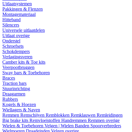
Uitlaatsystemen
Pakkingen & Flenzen
Montagemateriaal
Hitteband
Silencers
Universele uitlaatdelen
Uitlaat overige
Onderstel
Schroefsets
Schokdempers
Verlagingsveren
Camber kits & Toe kits
Veerpootbruggen
Sway bars & Toebehoren
Braces
Traction bars
Stuurinrichting
Draagarmen
Rubbers
Kogels & Hoezen
Wiellagers & Naven
Remmen
Remschijven
Remblokken
Remklauwen
Remleidingen
Big brake kits
Remvloeistoffen
Handremmen
Remmen overige
Wielen & Toebehoren
Velgen | Wielen
Banden
Spoorverbreders
Wielmoeren
Draadeinden
Velgen overige