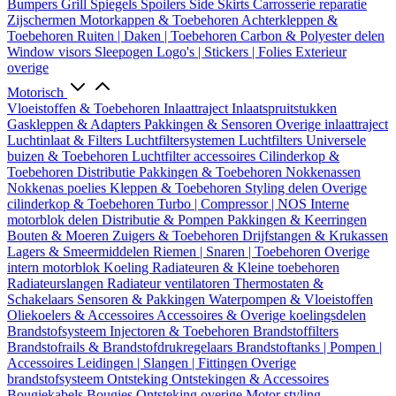
Bumpers
Grill
Spiegels
Spoilers
Side Skirts
Carrosserie reparatie
Zijschermen
Motorkappen & Toebehoren
Achterkleppen &
Toebehoren
Ruiten | Daken | Toebehoren
Carbon & Polyester delen
Window visors
Sleepogen
Logo's | Stickers | Folies
Exterieur
overige
Motorisch
Vloeistoffen & Toebehoren
Inlaattraject
Inlaatspruitstukken
Gaskleppen & Adapters
Pakkingen & Sensoren
Overige inlaattraject
Luchtinlaat & Filters
Luchtfiltersystemen
Luchtfilters
Universele
buizen & Toebehoren
Luchtfilter accessoires
Cilinderkop &
Toebehoren
Distributie
Pakkingen & Toebehoren
Nokkenassen
Nokkenas poelies
Kleppen & Toebehoren
Styling delen
Overige
cilinderkop & Toebehoren
Turbo | Compressor | NOS
Interne
motorblok delen
Distributie & Pompen
Pakkingen & Keerringen
Bouten & Moeren
Zuigers & Toebehoren
Drijfstangen & Krukassen
Lagers & Smeermiddelen
Riemen | Snaren | Toebehoren
Overige
intern motorblok
Koeling
Radiateuren & Kleine toebehoren
Radiateurslangen
Radiateur ventilatoren
Thermostaten &
Schakelaars
Sensoren & Pakkingen
Waterpompen & Vloeistoffen
Oliekoelers & Accessoires
Accessoires & Overige koelingsdelen
Brandstofsysteem
Injectoren & Toebehoren
Brandstoffilters
Brandstofrails & Brandstofdrukregelaars
Brandstoftanks | Pompen |
Accessoires
Leidingen | Slangen | Fittingen
Overige
brandstofsysteem
Ontsteking
Ontstekingen & Accessoires
Bougiekabels
Bougies
Ontsteking overige
Motor styling