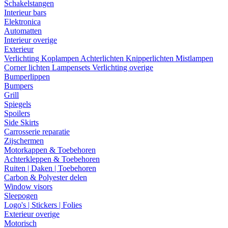
Schakelstangen
Interieur bars
Elektronica
Automatten
Interieur overige
Exterieur
Verlichting
Koplampen
Achterlichten
Knipperlichten
Mistlampen
Corner lichten
Lampensets
Verlichting overige
Bumperlippen
Bumpers
Grill
Spiegels
Spoilers
Side Skirts
Carrosserie reparatie
Zijschermen
Motorkappen & Toebehoren
Achterkleppen & Toebehoren
Ruiten | Daken | Toebehoren
Carbon & Polyester delen
Window visors
Sleepogen
Logo's | Stickers | Folies
Exterieur overige
Motorisch