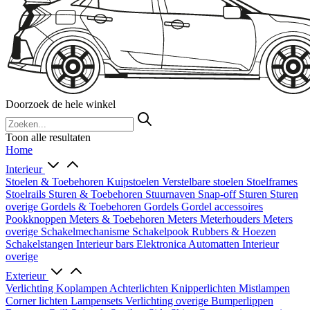
Doorzoek de hele winkel
Toon alle resultaten
Home
Interieur
Stoelen & Toebehoren
Kuipstoelen
Verstelbare stoelen
Stoelframes
Stoelrails
Sturen & Toebehoren
Stuurnaven
Snap-off
Sturen
Sturen
overige
Gordels & Toebehoren
Gordels
Gordel accessoires
Pookknoppen
Meters & Toebehoren
Meters
Meterhouders
Meters
overige
Schakelmechanisme
Schakelpook
Rubbers & Hoezen
Schakelstangen
Interieur bars
Elektronica
Automatten
Interieur
overige
Exterieur
Verlichting
Koplampen
Achterlichten
Knipperlichten
Mistlampen
Corner lichten
Lampensets
Verlichting overige
Bumperlippen