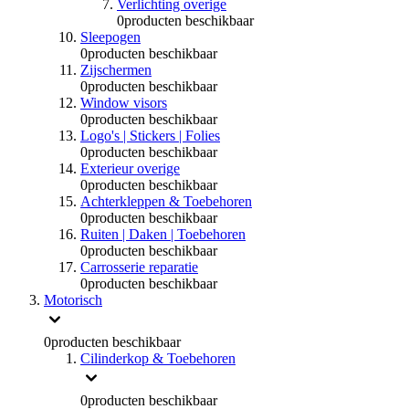
Verlichting overige
0
producten beschikbaar
Sleepogen
0
producten beschikbaar
Zijschermen
0
producten beschikbaar
Window visors
0
producten beschikbaar
Logo's | Stickers | Folies
0
producten beschikbaar
Exterieur overige
0
producten beschikbaar
Achterkleppen & Toebehoren
0
producten beschikbaar
Ruiten | Daken | Toebehoren
0
producten beschikbaar
Carrosserie reparatie
0
producten beschikbaar
Motorisch
0
producten beschikbaar
Cilinderkop & Toebehoren
0
producten beschikbaar