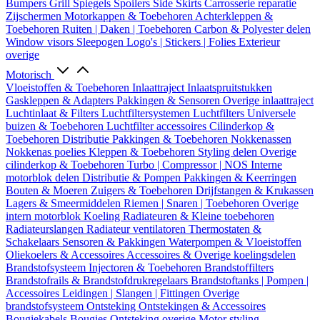
Bumpers
Grill
Spiegels
Spoilers
Side Skirts
Carrosserie reparatie
Zijschermen
Motorkappen & Toebehoren
Achterkleppen &
Toebehoren
Ruiten | Daken | Toebehoren
Carbon & Polyester delen
Window visors
Sleepogen
Logo's | Stickers | Folies
Exterieur
overige
Motorisch
Vloeistoffen & Toebehoren
Inlaattraject
Inlaatspruitstukken
Gaskleppen & Adapters
Pakkingen & Sensoren
Overige inlaattraject
Luchtinlaat & Filters
Luchtfiltersystemen
Luchtfilters
Universele
buizen & Toebehoren
Luchtfilter accessoires
Cilinderkop &
Toebehoren
Distributie
Pakkingen & Toebehoren
Nokkenassen
Nokkenas poelies
Kleppen & Toebehoren
Styling delen
Overige
cilinderkop & Toebehoren
Turbo | Compressor | NOS
Interne
motorblok delen
Distributie & Pompen
Pakkingen & Keerringen
Bouten & Moeren
Zuigers & Toebehoren
Drijfstangen & Krukassen
Lagers & Smeermiddelen
Riemen | Snaren | Toebehoren
Overige
intern motorblok
Koeling
Radiateuren & Kleine toebehoren
Radiateurslangen
Radiateur ventilatoren
Thermostaten &
Schakelaars
Sensoren & Pakkingen
Waterpompen & Vloeistoffen
Oliekoelers & Accessoires
Accessoires & Overige koelingsdelen
Brandstofsysteem
Injectoren & Toebehoren
Brandstoffilters
Brandstofrails & Brandstofdrukregelaars
Brandstoftanks | Pompen |
Accessoires
Leidingen | Slangen | Fittingen
Overige
brandstofsysteem
Ontsteking
Ontstekingen & Accessoires
Bougiekabels
Bougies
Ontsteking overige
Motor styling