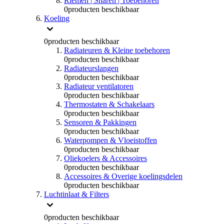
Riemen | Snaren | Toebehoren
0
producten beschikbaar
Koeling
0
producten beschikbaar
Radiateuren & Kleine toebehoren
0
producten beschikbaar
Radiateurslangen
0
producten beschikbaar
Radiateur ventilatoren
0
producten beschikbaar
Thermostaten & Schakelaars
0
producten beschikbaar
Sensoren & Pakkingen
0
producten beschikbaar
Waterpompen & Vloeistoffen
0
producten beschikbaar
Oliekoelers & Accessoires
0
producten beschikbaar
Accessoires & Overige koelingsdelen
0
producten beschikbaar
Luchtinlaat & Filters
0
producten beschikbaar