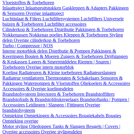
Vloeistoffen & Toebehoren
Inlaattraject
Inlaatspruitstukken
Gaskleppen & Adapters
Pakkingen
& Sensoren
Overige inlaattraject
Luchtinlaat & Filters
Luchtfiltersystemen
Luchtfilters
Universele
buizen & Toebehoren
Luchtfilter accessoires
Cilinderkop & Toebehoren
Distributie
Pakkingen & Toebehoren
Nokkenassen
Nokkenas poelies
Kleppen & Toebehoren
Styling
delen
Overige cilinderkop & Toebehoren
Turbo | Compressor | NOS
Interne motorblok delen
Distributie & Pompen
Pakkingen &
Keerringen
Bouten & Moeren
Zuigers & Toebehoren
Drijfstangen
& Krukassen
Lagers & Smeermiddelen
Riemen | Snaren |
Toebehoren
Overige intern motorblok
Koeling
Radiateuren & Kleine toebehoren
Radiateurslangen
Radiateur ventilatoren
Thermostaten & Schakelaars
Sensoren &
Pakkingen
Waterpompen & Vloeistoffen
Oliekoelers & Accessoires
Accessoires & Overige koelingsdelen
Brandstofsysteem
Injectoren & Toebehoren
Brandstoffilters
Brandstofrails & Brandstofdrukregelaars
Brandstoftanks | Pompen |
Accessoires
Leidingen | Slangen | Fittingen
Overige
brandstofsysteem
Ontsteking
Ontstekingen & Accessoires
Bougiekabels
Bougies
Ontsteking overige
Motor styling
Oliedoppen
Tanks & Slangen
Beugels | Covers |
Overige accessoires
Overige stylingsdelen