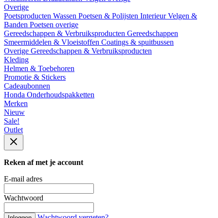
Overige
Poetsproducten
Wassen
Poetsen & Polijsten
Interieur
Velgen &
Banden
Poetsen overige
Gereedschappen & Verbruiksproducten
Gereedschappen
Smeermiddelen & Vloeistoffen
Coatings & spuitbussen
Overige Gereedschappen & Verbruiksproducten
Kleding
Helmen & Toebehoren
Promotie & Stickers
Cadeaubonnen
Honda Onderhoudspakketten
Merken
Nieuw
Sale!
Outlet
Reken af met je account
E-mail adres
Wachtwoord
Wachtwoord vergeten?
Inloggen