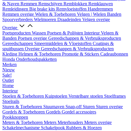
& Naven
Remmen
Remschijven
Remblokken
Remklauwen
Remleidingen
Big brake kits
Remvloeistoffen
Handremmen
Remmen overige
Wielen & Toebehoren
Velgen | Wielen
Banden
Spoorverbreders
Wielmoeren
Draadeinden
Velgen overige
Overige
Poetsproducten
Wassen
Poetsen & Polijsten
Interieur
Velgen &
Banden
Poetsen overige
Gereedschappen & Verbruiksproducten
Gereedschappen
Smeermiddelen & Vloeistoffen
Coatings &
spuitbussen
Overige Gereedschappen & Verbruiksproducten
Kleding
Helmen & Toebehoren
Promotie & Stickers
Cadeaubonnen
Honda Onderhoudspakketten
Merken
Nieuw
Sale!
Outlet
Home
Interieur
Stoelen & Toebehoren
Kuipstoelen
Verstelbare stoelen
Stoelframes
Stoelrails
Sturen & Toebehoren
Stuurnaven
Snap-off
Sturen
Sturen overige
Gordels & Toebehoren
Gordels
Gordel accessoires
Pookknoppen
Meters & Toebehoren
Meters
Meterhouders
Meters overige
Schakelmechanisme
Schakelpook
Rubbers & Hoezen