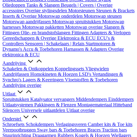
Oliedoppen
Tanks & Slangen
Beugels | Covers | Overige
accessoires
Overige stylingsdelen
Motorsteunen
Steunen & Brackets
Inserts & Overige
Motorswap onderdelen
Motorswap steunen
Motorswap aandrijfassen
Motorswap spruitstukken
Motorswap
harnesses
Motorswap pakketten
Motorswap overige
Slangen &
Fittingen
Olie- en brandstofslangen
Fittingen
Adapters & Verlopen
Gereedschappen & Overige
Elektronica & ECU
ECU's &
Controllers
Sensoren | Schakelaars | Relais
Startmotoren &
Dynamo's
Accu & Toebehoren
Harnassen & Adapters
Overige
elektronica & ECU
Aandrijving
Schakelen & Ontkoppelen
Koppelingssets
Vliegwielen
Aandrijfassen
Homokineten & Hoezen
LSD's
Vertandingen &
Synchro's
Lagers & Keerringen
Vloeistoffen & Toebehoren
Aandrijving overige
Uitlaat
Spruitstukken
Katalysator vervangers
Middendempers
Einddempers
Uitlaatsystemen
Pakkingen & Flenzen
Montagemateriaal
Hitteband
Silencers
Universele uitlaatdelen
Uitlaat overige
Onderstel
Schroefsets
Schokdempers
Verlagingsveren
Camber kits & Toe kits
Veerpootbruggen
Sway bars & Toebehoren
Braces
Traction bars
Stuurinrichting
Draagarmen
Rubbers
Kogels & Hoezen
Wiellagers