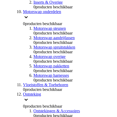
Inserts & Overige
0
producten beschikbaar
Motorswap onderdelen
0
producten beschikbaar
Motorswap steunen
0
producten beschikbaar
Motorswap aandrijfassen
0
producten beschikbaar
Motorswap spruitstukken
0
producten beschikbaar
Motorswap overige
0
producten beschikbaar
Motorswap pakketten
0
producten beschikbaar
Motorswap harnesses
0
producten beschikbaar
Vloeistoffen & Toebehoren
0
producten beschikbaar
Ontsteking
0
producten beschikbaar
Ontstekingen & Accessoires
0
producten beschikbaar