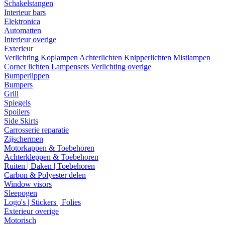
Schakelstangen
Interieur bars
Elektronica
Automatten
Interieur overige
Exterieur
Verlichting
Koplampen
Achterlichten
Knipperlichten
Mistlampen
Corner lichten
Lampensets
Verlichting overige
Bumperlippen
Bumpers
Grill
Spiegels
Spoilers
Side Skirts
Carrosserie reparatie
Zijschermen
Motorkappen & Toebehoren
Achterkleppen & Toebehoren
Ruiten | Daken | Toebehoren
Carbon & Polyester delen
Window visors
Sleepogen
Logo's | Stickers | Folies
Exterieur overige
Motorisch