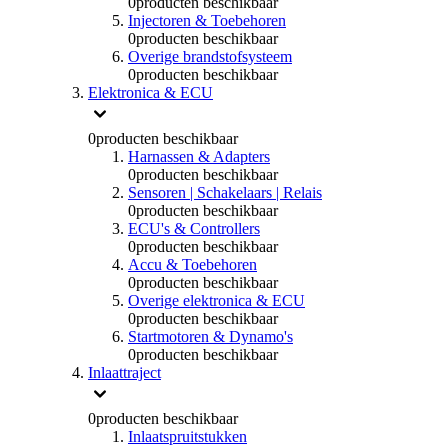
0
producten beschikbaar
Injectoren & Toebehoren
0
producten beschikbaar
Overige brandstofsysteem
0
producten beschikbaar
Elektronica & ECU
0
producten beschikbaar
Harnassen & Adapters
0
producten beschikbaar
Sensoren | Schakelaars | Relais
0
producten beschikbaar
ECU's & Controllers
0
producten beschikbaar
Accu & Toebehoren
0
producten beschikbaar
Overige elektronica & ECU
0
producten beschikbaar
Startmotoren & Dynamo's
0
producten beschikbaar
Inlaattraject
0
producten beschikbaar
Inlaatspruitstukken