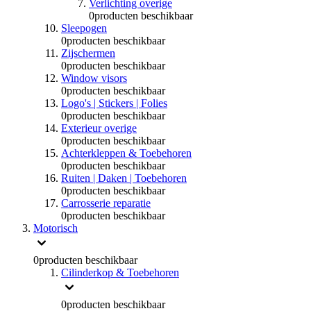
Verlichting overige
0
producten beschikbaar
Sleepogen
0
producten beschikbaar
Zijschermen
0
producten beschikbaar
Window visors
0
producten beschikbaar
Logo's | Stickers | Folies
0
producten beschikbaar
Exterieur overige
0
producten beschikbaar
Achterkleppen & Toebehoren
0
producten beschikbaar
Ruiten | Daken | Toebehoren
0
producten beschikbaar
Carrosserie reparatie
0
producten beschikbaar
Motorisch
0
producten beschikbaar
Cilinderkop & Toebehoren
0
producten beschikbaar