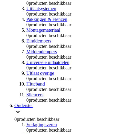
0
producten beschikbaar
Uitlaatsystemen
0
producten beschikbaar
Pakkingen & Flenzen
0
producten beschikbaar
Montagemateriaal
0
producten beschikbaar
Einddempers
0
producten beschikbaar
Middendempers
0
producten beschikbaar
Universele uitlaatdelen
0
producten beschikbaar
Uitlaat overige
0
producten beschikbaar
Hitteband
0
producten beschikbaar
Silencers
0
producten beschikbaar
Onderstel
0
producten beschikbaar
Verlagingsveren
0
producten beschikbaar