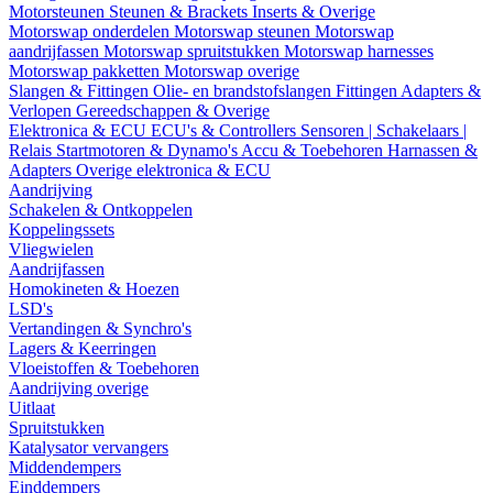
Motorsteunen
Steunen & Brackets
Inserts & Overige
Motorswap onderdelen
Motorswap steunen
Motorswap
aandrijfassen
Motorswap spruitstukken
Motorswap harnesses
Motorswap pakketten
Motorswap overige
Slangen & Fittingen
Olie- en brandstofslangen
Fittingen
Adapters &
Verlopen
Gereedschappen & Overige
Elektronica & ECU
ECU's & Controllers
Sensoren | Schakelaars |
Relais
Startmotoren & Dynamo's
Accu & Toebehoren
Harnassen &
Adapters
Overige elektronica & ECU
Aandrijving
Schakelen & Ontkoppelen
Koppelingssets
Vliegwielen
Aandrijfassen
Homokineten & Hoezen
LSD's
Vertandingen & Synchro's
Lagers & Keerringen
Vloeistoffen & Toebehoren
Aandrijving overige
Uitlaat
Spruitstukken
Katalysator vervangers
Middendempers
Einddempers