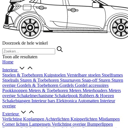
Doorzoek de hele winkel
Toon alle resultaten
Home
Interieur
Stoelen & Toebehoren
Kuipstoelen
Verstelbare stoelen
Stoelframes
Stoelrails
Sturen & Toebehoren
Stuurnaven
Snap-off
Sturen
Sturen
overige
Gordels & Toebehoren
Gordels
Gordel accessoires
Pookknoppen
Meters & Toebehoren
Meters
Meterhouders
Meters
overige
Schakelmechanisme
Schakelpook
Rubbers & Hoezen
Schakelstangen
Interieur bars
Elektronica
Automatten
Interieur
overige
Exterieur
Verlichting
Koplampen
Achterlichten
Knipperlichten
Mistlampen
Corner lichten
Lampensets
Verlichting overige
Bumperlippen