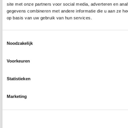
site met onze partners voor social media, adverteren en an
Wielmoeren
0
producten beschikbaar
gegevens combineren met andere informatie die u aan ze hee
Draadeinden
op basis van uw gebruik van hun services.
0
producten beschikbaar
Velgen overige
0
producten beschikbaar
Velgen | Wielen
Toestemmingsselectie
0
producten beschikbaar
Noodzakelijk
Banden
0
producten beschikbaar
Remmen
Voorkeuren
0
producten beschikbaar
Remschijven
Statistieken
0
producten beschikbaar
Remblokken
0
producten beschikbaar
Remklauwen
Marketing
0
producten beschikbaar
Remleidingen
0
producten beschikbaar
Big brake kits
0
producten beschikbaar
Remvloeistoffen