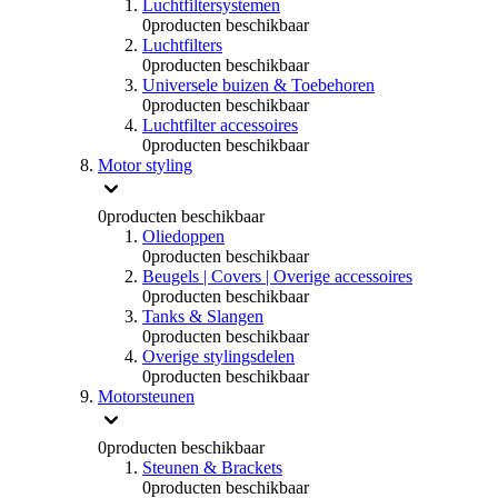
Luchtfiltersystemen
0
producten beschikbaar
Luchtfilters
0
producten beschikbaar
Universele buizen & Toebehoren
0
producten beschikbaar
Luchtfilter accessoires
0
producten beschikbaar
Motor styling
0
producten beschikbaar
Oliedoppen
0
producten beschikbaar
Beugels | Covers | Overige accessoires
0
producten beschikbaar
Tanks & Slangen
0
producten beschikbaar
Overige stylingsdelen
0
producten beschikbaar
Motorsteunen
0
producten beschikbaar
Steunen & Brackets
0
producten beschikbaar