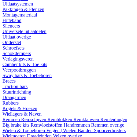
Uitlaatsystemen
Pakkingen & Flenzen
Montagemateriaal
Hitteband
Silencers
Universele uitlaatdelen
Uitlaat overige
Onderstel
Schroefsets
Schokdempers
Verlagingsveren
Camber kits & Toe kits
Veerpootbruggen
Sway bars & Toebehoren
Braces
Traction bars
Stuurinrichting
Draagarmen
Rubbers
Kogels & Hoezen
Wiellagers & Naven
Remmen
Remschijven
Remblokken
Remklauwen
Remleidingen
Big brake kits
Remvloeistoffen
Handremmen
Remmen overige
Wielen & Toebehoren
Velgen | Wielen
Banden
Spoorverbreders
Wielmoeren
Draadeinden
Velgen overige