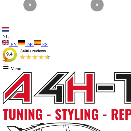
NL
EN
DE
ES
Menu