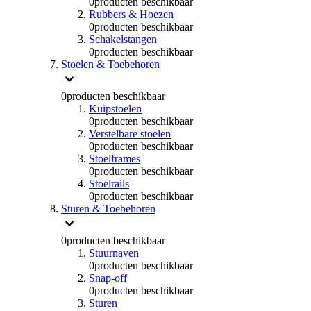
0
producten beschikbaar
Rubbers & Hoezen
0
producten beschikbaar
Schakelstangen
0
producten beschikbaar
Stoelen & Toebehoren
0
producten beschikbaar
Kuipstoelen
0
producten beschikbaar
Verstelbare stoelen
0
producten beschikbaar
Stoelframes
0
producten beschikbaar
Stoelrails
0
producten beschikbaar
Sturen & Toebehoren
0
producten beschikbaar
Stuurnaven
0
producten beschikbaar
Snap-off
0
producten beschikbaar
Sturen