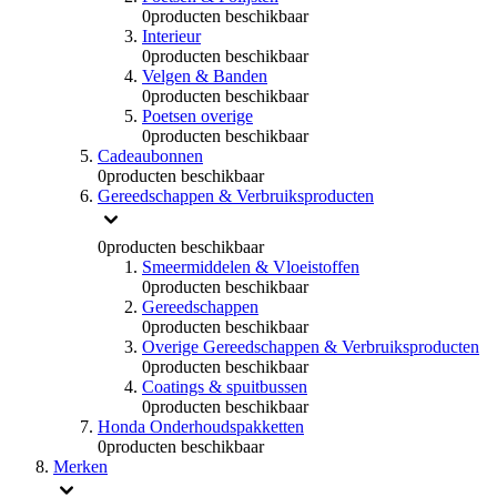
0
producten beschikbaar
Interieur
0
producten beschikbaar
Velgen & Banden
0
producten beschikbaar
Poetsen overige
0
producten beschikbaar
Cadeaubonnen
0
producten beschikbaar
Gereedschappen & Verbruiksproducten
0
producten beschikbaar
Smeermiddelen & Vloeistoffen
0
producten beschikbaar
Gereedschappen
0
producten beschikbaar
Overige Gereedschappen & Verbruiksproducten
0
producten beschikbaar
Coatings & spuitbussen
0
producten beschikbaar
Honda Onderhoudspakketten
0
producten beschikbaar
Merken