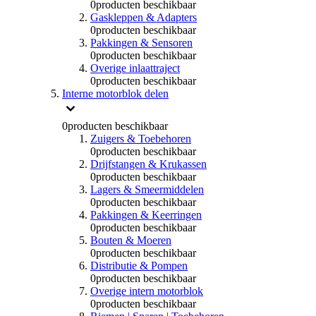
0
producten beschikbaar
Gaskleppen & Adapters
0
producten beschikbaar
Pakkingen & Sensoren
0
producten beschikbaar
Overige inlaattraject
0
producten beschikbaar
Interne motorblok delen
0
producten beschikbaar
Zuigers & Toebehoren
0
producten beschikbaar
Drijfstangen & Krukassen
0
producten beschikbaar
Lagers & Smeermiddelen
0
producten beschikbaar
Pakkingen & Keerringen
0
producten beschikbaar
Bouten & Moeren
0
producten beschikbaar
Distributie & Pompen
0
producten beschikbaar
Overige intern motorblok
0
producten beschikbaar