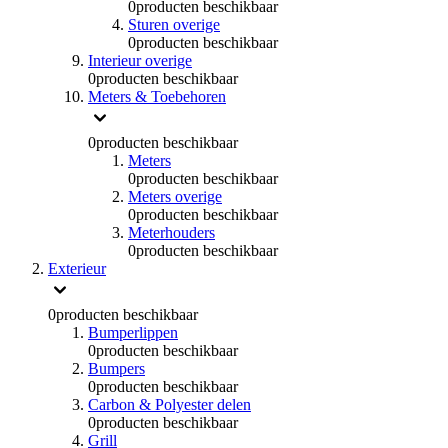
0
producten beschikbaar
Sturen overige
0
producten beschikbaar
Interieur overige
0
producten beschikbaar
Meters & Toebehoren
0
producten beschikbaar
Meters
0
producten beschikbaar
Meters overige
0
producten beschikbaar
Meterhouders
0
producten beschikbaar
Exterieur
0
producten beschikbaar
Bumperlippen
0
producten beschikbaar
Bumpers
0
producten beschikbaar
Carbon & Polyester delen
0
producten beschikbaar
Grill