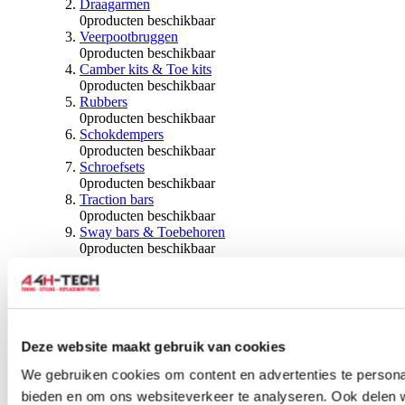
Draagarmen
0
producten beschikbaar
Veerpootbruggen
0
producten beschikbaar
Camber kits & Toe kits
0
producten beschikbaar
Rubbers
0
producten beschikbaar
Schokdempers
0
producten beschikbaar
Schroefsets
0
producten beschikbaar
Traction bars
0
producten beschikbaar
Sway bars & Toebehoren
0
producten beschikbaar
Kogels & Hoezen
0
producten beschikbaar
Wiellagers & Naven
0
producten beschikbaar
Wielen & Toebehoren
Deze website maakt gebruik van cookies
0
producten beschikbaar
We gebruiken cookies om content en advertenties te personal
Spoorverbreders
bieden en om ons websiteverkeer te analyseren. Ook delen 
0
producten beschikbaar