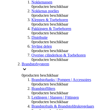
Nokkenassen
0
producten beschikbaar
Nokkenas poelies
0
producten beschikbaar
Kleppen & Toebehoren
0
producten beschikbaar
Pakkingen & Toebehoren
0
producten beschikbaar
Distributie
0
producten beschikbaar
Styling delen
0
producten beschikbaar
Overige cilinderkop & Toebehoren
0
producten beschikbaar
Brandstofsysteem
0
producten beschikbaar
Brandstoftanks | Pompen | Accessoires
0
producten beschikbaar
Brandstoffilters
0
producten beschikbaar
Leidingen | Slangen | Fittingen
0
producten beschikbaar
Brandstofrails & Brandstofdrukregelaars