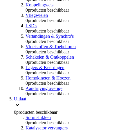
Koppelingssets
0
producten beschikbaar
Vliegwielen
0
producten beschikbaar
LSD's
0
producten beschikbaar
Vertandingen & Synchro's
0
producten beschikbaar
Vloeistoffen & Toebehoren
0
producten beschikbaar
Schakelen & Ontkoppelen
0
producten beschikbaar
Lagers & Keerringen
0
producten beschikbaar
Homokineten & Hoezen
0
producten beschikbaar
Aandrijving overige
0
producten beschikbaar
Uitlaat
0
producten beschikbaar
Spruitstukken
0
producten beschikbaar
Katalysator vervangers