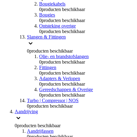
Bougiekabels
0
producten beschikbaar
Bougies
0
producten beschikbaar
Ontsteking overige
0
producten beschikbaar
Slangen & Fittingen
0
producten beschikbaar
Olie- en brandstofslangen
0
producten beschikbaar
Fittingen
0
producten beschikbaar
Adapters & Verlopen
0
producten beschikbaar
Gereedschappen & Overige
0
producten beschikbaar
Turbo | Compressor | NOS
0
producten beschikbaar
Aandrijving
0
producten beschikbaar
Aandrijfassen
0
producten beschikbaar