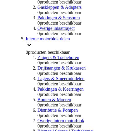
0
producten beschikbaar
Gaskleppen & Adapters
0
producten beschikbaar
Pakkingen & Sensoren
0
producten beschikbaar
Overige inlaattraject
0
producten beschikbaar
Interne motorblok delen
0
producten beschikbaar
Zuigers & Toebehoren
0
producten beschikbaar
Drijfstangen & Krukassen
0
producten beschikbaar
Lagers & Smeermiddelen
0
producten beschikbaar
Pakkingen & Keerringen
0
producten beschikbaar
Bouten & Moeren
0
producten beschikbaar
Distributie & Pompen
0
producten beschikbaar
Overige intern motorblok
0
producten beschikbaar