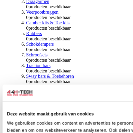
Draagarmen
0
producten beschikbaar
Veerpootbruggen
0
producten beschikbaar
Camber kits & Toe kits
0
producten beschikbaar
Rubbers
0
producten beschikbaar
Schokdempers
0
producten beschikbaar
Schroefsets
0
producten beschikbaar
Traction bars
0
producten beschikbaar
Sway bars & Toebehoren
0
producten beschikbaar
Kogels & Hoezen
0
producten beschikbaar
Wiellagers & Naven
0
producten beschikbaar
Wielen & Toebehoren
Deze website maakt gebruik van cookies
0
producten beschikbaar
We gebruiken cookies om content en advertenties te personal
Spoorverbreders
bieden en om ons websiteverkeer te analyseren. Ook delen 
0
producten beschikbaar