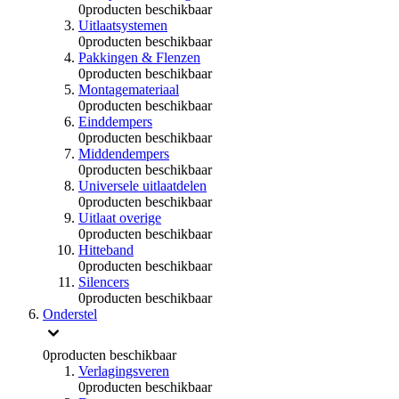
0
producten beschikbaar
Uitlaatsystemen
0
producten beschikbaar
Pakkingen & Flenzen
0
producten beschikbaar
Montagemateriaal
0
producten beschikbaar
Einddempers
0
producten beschikbaar
Middendempers
0
producten beschikbaar
Universele uitlaatdelen
0
producten beschikbaar
Uitlaat overige
0
producten beschikbaar
Hitteband
0
producten beschikbaar
Silencers
0
producten beschikbaar
Onderstel
0
producten beschikbaar
Verlagingsveren
0
producten beschikbaar