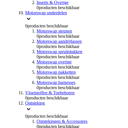
Inserts & Overige
0
producten beschikbaar
Motorswap onderdelen
0
producten beschikbaar
Motorswap steunen
0
producten beschikbaar
Motorswap aandrijfassen
0
producten beschikbaar
Motorswap spruitstukken
0
producten beschikbaar
Motorswap overige
0
producten beschikbaar
Motorswap pakketten
0
producten beschikbaar
Motorswap harnesses
0
producten beschikbaar
Vloeistoffen & Toebehoren
0
producten beschikbaar
Ontsteking
0
producten beschikbaar
Ontstekingen & Accessoires
0
producten beschikbaar