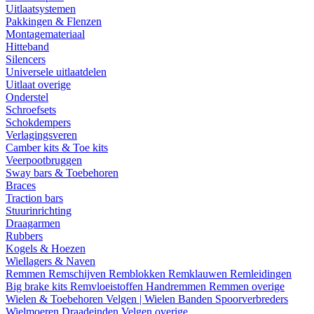
Uitlaatsystemen
Pakkingen & Flenzen
Montagemateriaal
Hitteband
Silencers
Universele uitlaatdelen
Uitlaat overige
Onderstel
Schroefsets
Schokdempers
Verlagingsveren
Camber kits & Toe kits
Veerpootbruggen
Sway bars & Toebehoren
Braces
Traction bars
Stuurinrichting
Draagarmen
Rubbers
Kogels & Hoezen
Wiellagers & Naven
Remmen
Remschijven
Remblokken
Remklauwen
Remleidingen
Big brake kits
Remvloeistoffen
Handremmen
Remmen overige
Wielen & Toebehoren
Velgen | Wielen
Banden
Spoorverbreders
Wielmoeren
Draadeinden
Velgen overige