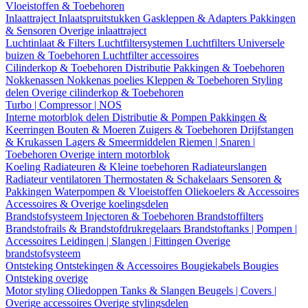
Vloeistoffen & Toebehoren
Inlaattraject
Inlaatspruitstukken
Gaskleppen & Adapters
Pakkingen
& Sensoren
Overige inlaattraject
Luchtinlaat & Filters
Luchtfiltersystemen
Luchtfilters
Universele
buizen & Toebehoren
Luchtfilter accessoires
Cilinderkop & Toebehoren
Distributie
Pakkingen & Toebehoren
Nokkenassen
Nokkenas poelies
Kleppen & Toebehoren
Styling
delen
Overige cilinderkop & Toebehoren
Turbo | Compressor | NOS
Interne motorblok delen
Distributie & Pompen
Pakkingen &
Keerringen
Bouten & Moeren
Zuigers & Toebehoren
Drijfstangen
& Krukassen
Lagers & Smeermiddelen
Riemen | Snaren |
Toebehoren
Overige intern motorblok
Koeling
Radiateuren & Kleine toebehoren
Radiateurslangen
Radiateur ventilatoren
Thermostaten & Schakelaars
Sensoren &
Pakkingen
Waterpompen & Vloeistoffen
Oliekoelers & Accessoires
Accessoires & Overige koelingsdelen
Brandstofsysteem
Injectoren & Toebehoren
Brandstoffilters
Brandstofrails & Brandstofdrukregelaars
Brandstoftanks | Pompen |
Accessoires
Leidingen | Slangen | Fittingen
Overige
brandstofsysteem
Ontsteking
Ontstekingen & Accessoires
Bougiekabels
Bougies
Ontsteking overige
Motor styling
Oliedoppen
Tanks & Slangen
Beugels | Covers |
Overige accessoires
Overige stylingsdelen