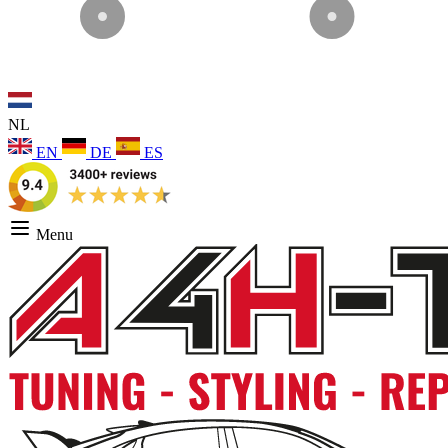
NL
EN
DE
ES
Menu