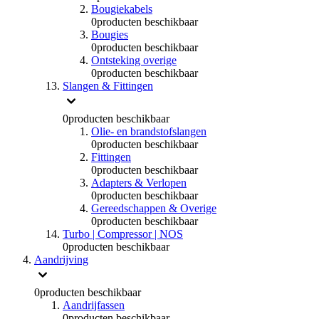
Bougiekabels
0
producten beschikbaar
Bougies
0
producten beschikbaar
Ontsteking overige
0
producten beschikbaar
Slangen & Fittingen
0
producten beschikbaar
Olie- en brandstofslangen
0
producten beschikbaar
Fittingen
0
producten beschikbaar
Adapters & Verlopen
0
producten beschikbaar
Gereedschappen & Overige
0
producten beschikbaar
Turbo | Compressor | NOS
0
producten beschikbaar
Aandrijving
0
producten beschikbaar
Aandrijfassen
0
producten beschikbaar