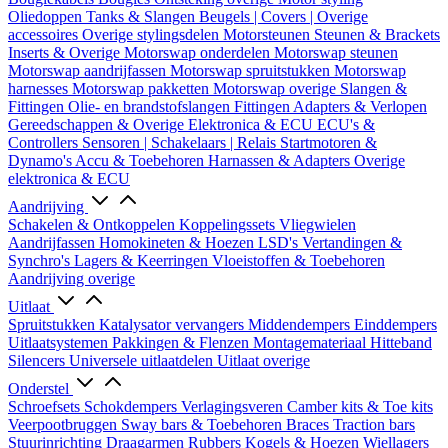
Oliedoppen
Tanks & Slangen
Beugels | Covers | Overige
accessoires
Overige stylingsdelen
Motorsteunen
Steunen & Brackets
Inserts & Overige
Motorswap onderdelen
Motorswap steunen
Motorswap aandrijfassen
Motorswap spruitstukken
Motorswap
harnesses
Motorswap pakketten
Motorswap overige
Slangen &
Fittingen
Olie- en brandstofslangen
Fittingen
Adapters & Verlopen
Gereedschappen & Overige
Elektronica & ECU
ECU's &
Controllers
Sensoren | Schakelaars | Relais
Startmotoren &
Dynamo's
Accu & Toebehoren
Harnassen & Adapters
Overige
elektronica & ECU
Aandrijving
Schakelen & Ontkoppelen
Koppelingssets
Vliegwielen
Aandrijfassen
Homokineten & Hoezen
LSD's
Vertandingen &
Synchro's
Lagers & Keerringen
Vloeistoffen & Toebehoren
Aandrijving overige
Uitlaat
Spruitstukken
Katalysator vervangers
Middendempers
Einddempers
Uitlaatsystemen
Pakkingen & Flenzen
Montagemateriaal
Hitteband
Silencers
Universele uitlaatdelen
Uitlaat overige
Onderstel
Schroefsets
Schokdempers
Verlagingsveren
Camber kits & Toe kits
Veerpootbruggen
Sway bars & Toebehoren
Braces
Traction bars
Stuurinrichting
Draagarmen
Rubbers
Kogels & Hoezen
Wiellagers