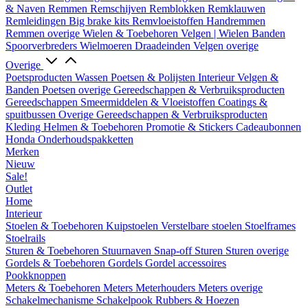
& Naven
Remmen
Remschijven
Remblokken
Remklauwen
Remleidingen
Big brake kits
Remvloeistoffen
Handremmen
Remmen overige
Wielen & Toebehoren
Velgen | Wielen
Banden
Spoorverbreders
Wielmoeren
Draadeinden
Velgen overige
Overige
Poetsproducten
Wassen
Poetsen & Polijsten
Interieur
Velgen &
Banden
Poetsen overige
Gereedschappen & Verbruiksproducten
Gereedschappen
Smeermiddelen & Vloeistoffen
Coatings &
spuitbussen
Overige Gereedschappen & Verbruiksproducten
Kleding
Helmen & Toebehoren
Promotie & Stickers
Cadeaubonnen
Honda Onderhoudspakketten
Merken
Nieuw
Sale!
Outlet
Home
Interieur
Stoelen & Toebehoren
Kuipstoelen
Verstelbare stoelen
Stoelframes
Stoelrails
Sturen & Toebehoren
Stuurnaven
Snap-off
Sturen
Sturen overige
Gordels & Toebehoren
Gordels
Gordel accessoires
Pookknoppen
Meters & Toebehoren
Meters
Meterhouders
Meters overige
Schakelmechanisme
Schakelpook
Rubbers & Hoezen