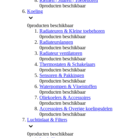
Riemen | Snaren | Toebehoren
0
producten beschikbaar
Koeling
0
producten beschikbaar
Radiateuren & Kleine toebehoren
0
producten beschikbaar
Radiateurslangen
0
producten beschikbaar
Radiateur ventilatoren
0
producten beschikbaar
Thermostaten & Schakelaars
0
producten beschikbaar
Sensoren & Pakkingen
0
producten beschikbaar
Waterpompen & Vloeistoffen
0
producten beschikbaar
Oliekoelers & Accessoires
0
producten beschikbaar
Accessoires & Overige koelingsdelen
0
producten beschikbaar
Luchtinlaat & Filters
0
producten beschikbaar