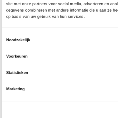
site met onze partners voor social media, adverteren en an
Wielmoeren
0
producten beschikbaar
gegevens combineren met andere informatie die u aan ze hee
Draadeinden
op basis van uw gebruik van hun services.
0
producten beschikbaar
Velgen overige
0
producten beschikbaar
Velgen | Wielen
Toestemmingsselectie
0
producten beschikbaar
Noodzakelijk
Banden
0
producten beschikbaar
Remmen
Voorkeuren
0
producten beschikbaar
Remschijven
Statistieken
0
producten beschikbaar
Remblokken
0
producten beschikbaar
Remklauwen
Marketing
0
producten beschikbaar
Remleidingen
0
producten beschikbaar
Big brake kits
0
producten beschikbaar
Remvloeistoffen