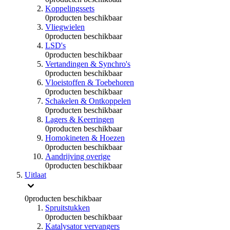
Koppelingssets
0
producten beschikbaar
Vliegwielen
0
producten beschikbaar
LSD's
0
producten beschikbaar
Vertandingen & Synchro's
0
producten beschikbaar
Vloeistoffen & Toebehoren
0
producten beschikbaar
Schakelen & Ontkoppelen
0
producten beschikbaar
Lagers & Keerringen
0
producten beschikbaar
Homokineten & Hoezen
0
producten beschikbaar
Aandrijving overige
0
producten beschikbaar
Uitlaat
0
producten beschikbaar
Spruitstukken
0
producten beschikbaar
Katalysator vervangers