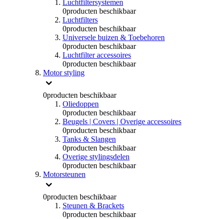
Luchtfiltersystemen
0
producten beschikbaar
Luchtfilters
0
producten beschikbaar
Universele buizen & Toebehoren
0
producten beschikbaar
Luchtfilter accessoires
0
producten beschikbaar
Motor styling
0
producten beschikbaar
Oliedoppen
0
producten beschikbaar
Beugels | Covers | Overige accessoires
0
producten beschikbaar
Tanks & Slangen
0
producten beschikbaar
Overige stylingsdelen
0
producten beschikbaar
Motorsteunen
0
producten beschikbaar
Steunen & Brackets
0
producten beschikbaar