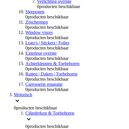
Verlichting overige
0
producten beschikbaar
Sleepogen
0
producten beschikbaar
Zijschermen
0
producten beschikbaar
Window visors
0
producten beschikbaar
Logo's | Stickers | Folies
0
producten beschikbaar
Exterieur overige
0
producten beschikbaar
Achterkleppen & Toebehoren
0
producten beschikbaar
Ruiten | Daken | Toebehoren
0
producten beschikbaar
Carrosserie reparatie
0
producten beschikbaar
Motorisch
0
producten beschikbaar
Cilinderkop & Toebehoren
0
producten beschikbaar