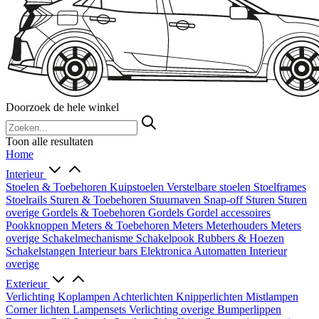
Doorzoek de hele winkel
Toon alle resultaten
Home
Interieur
Stoelen & Toebehoren
Kuipstoelen
Verstelbare stoelen
Stoelframes
Stoelrails
Sturen & Toebehoren
Stuurnaven
Snap-off
Sturen
Sturen
overige
Gordels & Toebehoren
Gordels
Gordel accessoires
Pookknoppen
Meters & Toebehoren
Meters
Meterhouders
Meters
overige
Schakelmechanisme
Schakelpook
Rubbers & Hoezen
Schakelstangen
Interieur bars
Elektronica
Automatten
Interieur
overige
Exterieur
Verlichting
Koplampen
Achterlichten
Knipperlichten
Mistlampen
Corner lichten
Lampensets
Verlichting overige
Bumperlippen