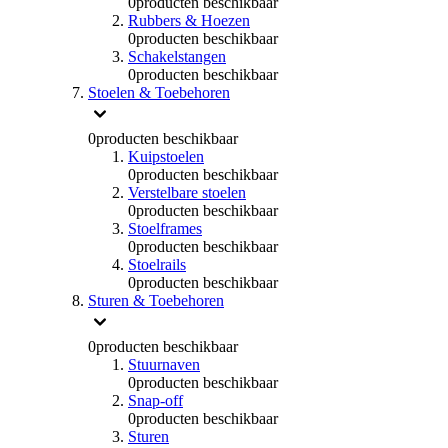
0
producten beschikbaar
Rubbers & Hoezen
0
producten beschikbaar
Schakelstangen
0
producten beschikbaar
Stoelen & Toebehoren
0
producten beschikbaar
Kuipstoelen
0
producten beschikbaar
Verstelbare stoelen
0
producten beschikbaar
Stoelframes
0
producten beschikbaar
Stoelrails
0
producten beschikbaar
Sturen & Toebehoren
0
producten beschikbaar
Stuurnaven
0
producten beschikbaar
Snap-off
0
producten beschikbaar
Sturen