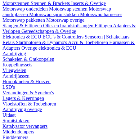
Motorsteunen
Steunen & Brackets
Inserts & Overige
Motorswap onderdelen
Motorswap steunen
Motorswap
aandrijfassen
Motorswap spruitstukken
Motorswap harnesses
Motorswap pakketten
Motorswap overige
Slangen & Fittingen
Olie- en brandstofslangen
Fittingen
Adapters &
Verlopen
Gereedschappen & Overige
Elektronica & ECU
ECU's & Controllers
Sensoren | Schakelaars |
Relais
Startmotoren & Dynamo's
Accu & Toebehoren
Harnassen &
Adapters
Overige elektronica & ECU
Aandrijving
Schakelen & Ontkoppelen
Koppelingssets
Vliegwielen
Aandrijfassen
Homokineten & Hoezen
LSD's
Vertandingen & Synchro's
Lagers & Keerringen
Vloeistoffen & Toebehoren
Aandrijving overige
Uitlaat
Spruitstukken
Katalysator vervangers
Middendempers
Einddempers