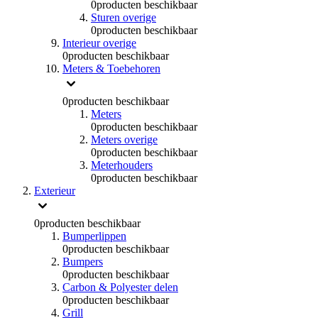
0
producten beschikbaar
Sturen overige
0
producten beschikbaar
Interieur overige
0
producten beschikbaar
Meters & Toebehoren
0
producten beschikbaar
Meters
0
producten beschikbaar
Meters overige
0
producten beschikbaar
Meterhouders
0
producten beschikbaar
Exterieur
0
producten beschikbaar
Bumperlippen
0
producten beschikbaar
Bumpers
0
producten beschikbaar
Carbon & Polyester delen
0
producten beschikbaar
Grill