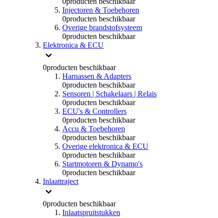
0
producten beschikbaar
Injectoren & Toebehoren
0
producten beschikbaar
Overige brandstofsysteem
0
producten beschikbaar
Elektronica & ECU
0
producten beschikbaar
Harnassen & Adapters
0
producten beschikbaar
Sensoren | Schakelaars | Relais
0
producten beschikbaar
ECU's & Controllers
0
producten beschikbaar
Accu & Toebehoren
0
producten beschikbaar
Overige elektronica & ECU
0
producten beschikbaar
Startmotoren & Dynamo's
0
producten beschikbaar
Inlaattraject
0
producten beschikbaar
Inlaatspruitstukken