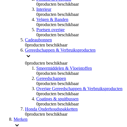
0
producten beschikbaar
Interieur
0
producten beschikbaar
Velgen & Banden
0
producten beschikbaar
Poetsen overige
0
producten beschikbaar
Cadeaubonnen
0
producten beschikbaar
Gereedschappen & Verbruiksproducten
0
producten beschikbaar
Smeermiddelen & Vloeistoffen
0
producten beschikbaar
Gereedschappen
0
producten beschikbaar
Overige Gereedschappen & Verbruiksproducten
0
producten beschikbaar
Coatings & spuitbussen
0
producten beschikbaar
Honda Onderhoudspakketten
0
producten beschikbaar
Merken