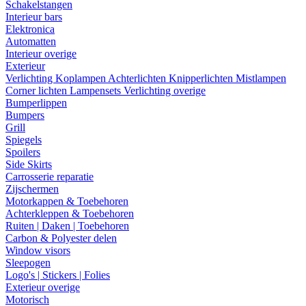
Schakelstangen
Interieur bars
Elektronica
Automatten
Interieur overige
Exterieur
Verlichting
Koplampen
Achterlichten
Knipperlichten
Mistlampen
Corner lichten
Lampensets
Verlichting overige
Bumperlippen
Bumpers
Grill
Spiegels
Spoilers
Side Skirts
Carrosserie reparatie
Zijschermen
Motorkappen & Toebehoren
Achterkleppen & Toebehoren
Ruiten | Daken | Toebehoren
Carbon & Polyester delen
Window visors
Sleepogen
Logo's | Stickers | Folies
Exterieur overige
Motorisch