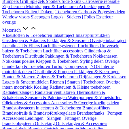
Bumpers
Grill
Spiegels
Spoilers
Side Skirts
Carrosserie reparatie
Zijschermen
Motorkappen & Toebehoren
Achterkleppen &
Toebehoren
Ruiten | Daken | Toebehoren
Carbon & Polyester delen
Window visors
Sleepogen
Logo's | Stickers | Folies
Exterieur
overige
Motorisch
Vloeistoffen & Toebehoren
Inlaattraject
Inlaatspruitstukken
Gaskleppen & Adapters
Pakkingen & Sensoren
Overige inlaattraject
Luchtinlaat & Filters
Luchtfiltersystemen
Luchtfilters
Universele
buizen & Toebehoren
Luchtfilter accessoires
Cilinderkop &
Toebehoren
Distributie
Pakkingen & Toebehoren
Nokkenassen
Nokkenas poelies
Kleppen & Toebehoren
Styling delen
Overige
cilinderkop & Toebehoren
Turbo | Compressor | NOS
Interne
motorblok delen
Distributie & Pompen
Pakkingen & Keerringen
Bouten & Moeren
Zuigers & Toebehoren
Drijfstangen & Krukassen
Lagers & Smeermiddelen
Riemen | Snaren | Toebehoren
Overige
intern motorblok
Koeling
Radiateuren & Kleine toebehoren
Radiateurslangen
Radiateur ventilatoren
Thermostaten &
Schakelaars
Sensoren & Pakkingen
Waterpompen & Vloeistoffen
Oliekoelers & Accessoires
Accessoires & Overige koelingsdelen
Brandstofsysteem
Injectoren & Toebehoren
Brandstoffilters
Brandstofrails & Brandstofdrukregelaars
Brandstoftanks | Pompen |
Accessoires
Leidingen | Slangen | Fittingen
Overige
brandstofsysteem
Ontsteking
Ontstekingen & Accessoires
Bougiekabels
Bougies
Ontsteking overige
Motor styling