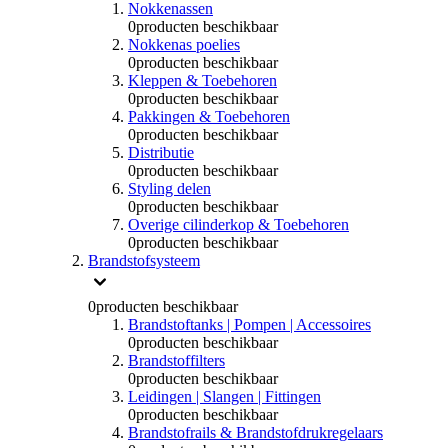
Nokkenassen
0
producten beschikbaar
Nokkenas poelies
0
producten beschikbaar
Kleppen & Toebehoren
0
producten beschikbaar
Pakkingen & Toebehoren
0
producten beschikbaar
Distributie
0
producten beschikbaar
Styling delen
0
producten beschikbaar
Overige cilinderkop & Toebehoren
0
producten beschikbaar
Brandstofsysteem
0
producten beschikbaar
Brandstoftanks | Pompen | Accessoires
0
producten beschikbaar
Brandstoffilters
0
producten beschikbaar
Leidingen | Slangen | Fittingen
0
producten beschikbaar
Brandstofrails & Brandstofdrukregelaars