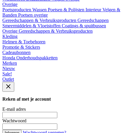
Overige
Poetsproducten
Wassen
Poetsen & Polijsten
Interieur
Velgen &
Banden
Poetsen overige
Gereedschappen & Verbruiksproducten
Gereedschappen
Smeermiddelen & Vloeistoffen
Coatings & spuitbussen
Overige Gereedschappen & Verbruiksproducten
Kleding
Helmen & Toebehoren
Promotie & Stickers
Cadeaubonnen
Honda Onderhoudspakketten
Merken
Nieuw
Sale!
Outlet
Reken af met je account
E-mail adres
Wachtwoord
Wachtwoord vergeten?
Inloggen