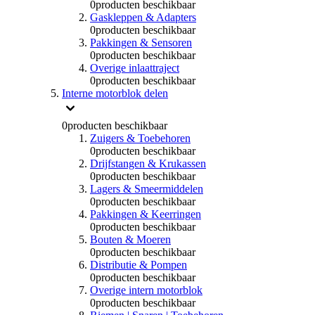
0
producten beschikbaar
Gaskleppen & Adapters
0
producten beschikbaar
Pakkingen & Sensoren
0
producten beschikbaar
Overige inlaattraject
0
producten beschikbaar
Interne motorblok delen
0
producten beschikbaar
Zuigers & Toebehoren
0
producten beschikbaar
Drijfstangen & Krukassen
0
producten beschikbaar
Lagers & Smeermiddelen
0
producten beschikbaar
Pakkingen & Keerringen
0
producten beschikbaar
Bouten & Moeren
0
producten beschikbaar
Distributie & Pompen
0
producten beschikbaar
Overige intern motorblok
0
producten beschikbaar