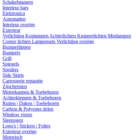
Schakelstangen
Interieur bars
Elektronica
Automatten
Interieur overige
Exterieur
Verlichting
Koplampen
Achterlichten
Knipperlichten
Mistlampen
Corner lichten
Lampensets
Verlichting overige
Bumperlippen
Bumpers
Grill
Spiegels
Spoilers
Side Skirts
Carrosserie reparatie
Zijschermen
Motorkappen & Toebehoren
Achterkleppen & Toebehoren
Ruiten | Daken | Toebehoren
Carbon & Polyester delen
Window visors
Sleepogen
Logo's | Stickers | Folies
Exterieur overige
Motorisch