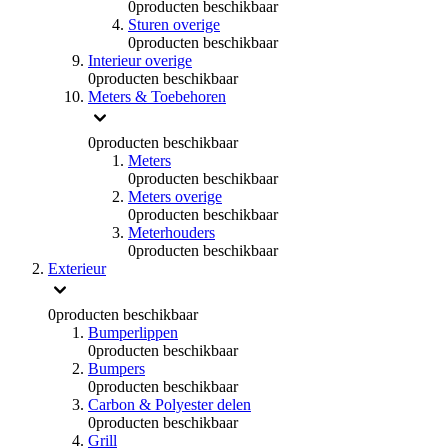
0
producten beschikbaar
Sturen overige
0
producten beschikbaar
Interieur overige
0
producten beschikbaar
Meters & Toebehoren
0
producten beschikbaar
Meters
0
producten beschikbaar
Meters overige
0
producten beschikbaar
Meterhouders
0
producten beschikbaar
Exterieur
0
producten beschikbaar
Bumperlippen
0
producten beschikbaar
Bumpers
0
producten beschikbaar
Carbon & Polyester delen
0
producten beschikbaar
Grill