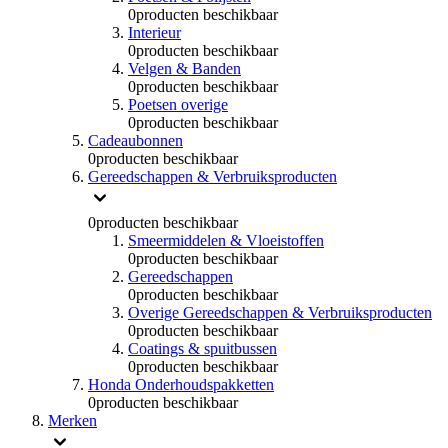
0
producten beschikbaar
Interieur
0
producten beschikbaar
Velgen & Banden
0
producten beschikbaar
Poetsen overige
0
producten beschikbaar
Cadeaubonnen
0
producten beschikbaar
Gereedschappen & Verbruiksproducten
0
producten beschikbaar
Smeermiddelen & Vloeistoffen
0
producten beschikbaar
Gereedschappen
0
producten beschikbaar
Overige Gereedschappen & Verbruiksproducten
0
producten beschikbaar
Coatings & spuitbussen
0
producten beschikbaar
Honda Onderhoudspakketten
0
producten beschikbaar
Merken