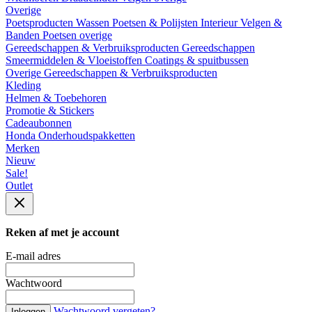
Overige
Poetsproducten
Wassen
Poetsen & Polijsten
Interieur
Velgen &
Banden
Poetsen overige
Gereedschappen & Verbruiksproducten
Gereedschappen
Smeermiddelen & Vloeistoffen
Coatings & spuitbussen
Overige Gereedschappen & Verbruiksproducten
Kleding
Helmen & Toebehoren
Promotie & Stickers
Cadeaubonnen
Honda Onderhoudspakketten
Merken
Nieuw
Sale!
Outlet
Reken af met je account
E-mail adres
Wachtwoord
Wachtwoord vergeten?
Inloggen