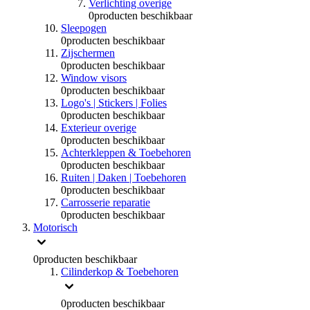
Verlichting overige
0
producten beschikbaar
Sleepogen
0
producten beschikbaar
Zijschermen
0
producten beschikbaar
Window visors
0
producten beschikbaar
Logo's | Stickers | Folies
0
producten beschikbaar
Exterieur overige
0
producten beschikbaar
Achterkleppen & Toebehoren
0
producten beschikbaar
Ruiten | Daken | Toebehoren
0
producten beschikbaar
Carrosserie reparatie
0
producten beschikbaar
Motorisch
0
producten beschikbaar
Cilinderkop & Toebehoren
0
producten beschikbaar