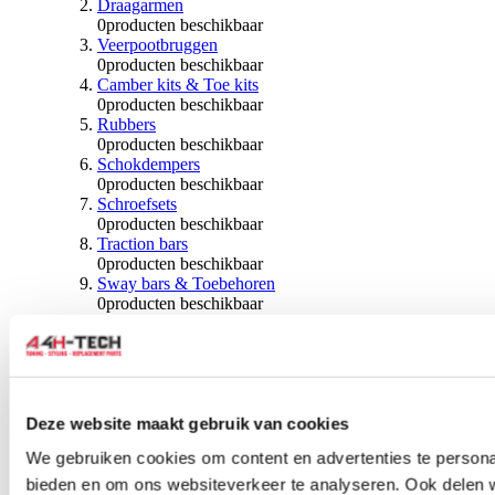
Draagarmen
0
producten beschikbaar
Veerpootbruggen
0
producten beschikbaar
Camber kits & Toe kits
0
producten beschikbaar
Rubbers
0
producten beschikbaar
Schokdempers
0
producten beschikbaar
Schroefsets
0
producten beschikbaar
Traction bars
0
producten beschikbaar
Sway bars & Toebehoren
0
producten beschikbaar
Kogels & Hoezen
0
producten beschikbaar
Wiellagers & Naven
0
producten beschikbaar
Wielen & Toebehoren
Deze website maakt gebruik van cookies
0
producten beschikbaar
We gebruiken cookies om content en advertenties te personal
Spoorverbreders
bieden en om ons websiteverkeer te analyseren. Ook delen 
0
producten beschikbaar