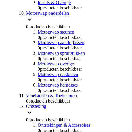
Inserts & Overige
0
producten beschikbaar
Motorswap onderdelen
0
producten beschikbaar
Motorswap steunen
0
producten beschikbaar
Motorswap aandrijfassen
0
producten beschikbaar
Motorswap spruitstukken
0
producten beschikbaar
Motorswap overige
0
producten beschikbaar
Motorswap pakketten
0
producten beschikbaar
Motorswap harnesses
0
producten beschikbaar
Vloeistoffen & Toebehoren
0
producten beschikbaar
Ontsteking
0
producten beschikbaar
Ontstekingen & Accessoires
0
producten beschikbaar