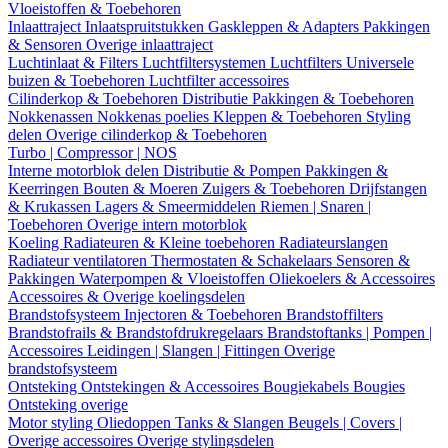
Vloeistoffen & Toebehoren
Inlaattraject
Inlaatspruitstukken
Gaskleppen & Adapters
Pakkingen
& Sensoren
Overige inlaattraject
Luchtinlaat & Filters
Luchtfiltersystemen
Luchtfilters
Universele
buizen & Toebehoren
Luchtfilter accessoires
Cilinderkop & Toebehoren
Distributie
Pakkingen & Toebehoren
Nokkenassen
Nokkenas poelies
Kleppen & Toebehoren
Styling
delen
Overige cilinderkop & Toebehoren
Turbo | Compressor | NOS
Interne motorblok delen
Distributie & Pompen
Pakkingen &
Keerringen
Bouten & Moeren
Zuigers & Toebehoren
Drijfstangen
& Krukassen
Lagers & Smeermiddelen
Riemen | Snaren |
Toebehoren
Overige intern motorblok
Koeling
Radiateuren & Kleine toebehoren
Radiateurslangen
Radiateur ventilatoren
Thermostaten & Schakelaars
Sensoren &
Pakkingen
Waterpompen & Vloeistoffen
Oliekoelers & Accessoires
Accessoires & Overige koelingsdelen
Brandstofsysteem
Injectoren & Toebehoren
Brandstoffilters
Brandstofrails & Brandstofdrukregelaars
Brandstoftanks | Pompen |
Accessoires
Leidingen | Slangen | Fittingen
Overige
brandstofsysteem
Ontsteking
Ontstekingen & Accessoires
Bougiekabels
Bougies
Ontsteking overige
Motor styling
Oliedoppen
Tanks & Slangen
Beugels | Covers |
Overige accessoires
Overige stylingsdelen