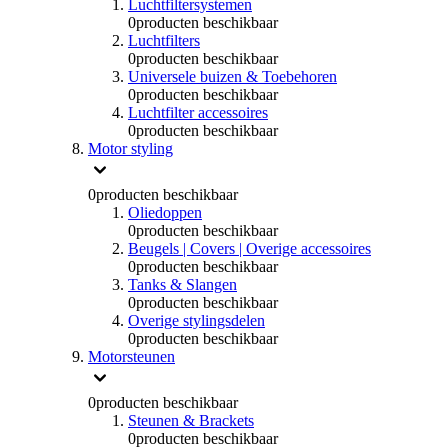
Luchtfiltersystemen
0
producten beschikbaar
Luchtfilters
0
producten beschikbaar
Universele buizen & Toebehoren
0
producten beschikbaar
Luchtfilter accessoires
0
producten beschikbaar
Motor styling
0
producten beschikbaar
Oliedoppen
0
producten beschikbaar
Beugels | Covers | Overige accessoires
0
producten beschikbaar
Tanks & Slangen
0
producten beschikbaar
Overige stylingsdelen
0
producten beschikbaar
Motorsteunen
0
producten beschikbaar
Steunen & Brackets
0
producten beschikbaar