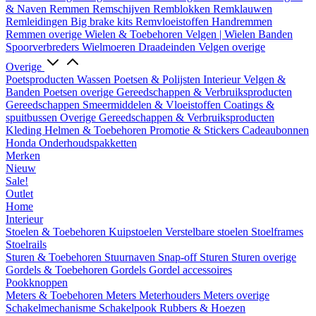
& Naven
Remmen
Remschijven
Remblokken
Remklauwen
Remleidingen
Big brake kits
Remvloeistoffen
Handremmen
Remmen overige
Wielen & Toebehoren
Velgen | Wielen
Banden
Spoorverbreders
Wielmoeren
Draadeinden
Velgen overige
Overige
Poetsproducten
Wassen
Poetsen & Polijsten
Interieur
Velgen &
Banden
Poetsen overige
Gereedschappen & Verbruiksproducten
Gereedschappen
Smeermiddelen & Vloeistoffen
Coatings &
spuitbussen
Overige Gereedschappen & Verbruiksproducten
Kleding
Helmen & Toebehoren
Promotie & Stickers
Cadeaubonnen
Honda Onderhoudspakketten
Merken
Nieuw
Sale!
Outlet
Home
Interieur
Stoelen & Toebehoren
Kuipstoelen
Verstelbare stoelen
Stoelframes
Stoelrails
Sturen & Toebehoren
Stuurnaven
Snap-off
Sturen
Sturen overige
Gordels & Toebehoren
Gordels
Gordel accessoires
Pookknoppen
Meters & Toebehoren
Meters
Meterhouders
Meters overige
Schakelmechanisme
Schakelpook
Rubbers & Hoezen