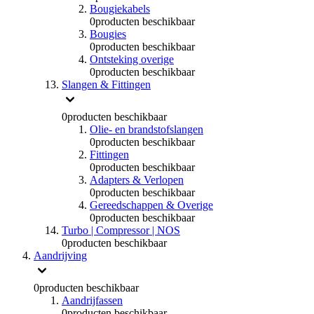
Bougiekabels
0
producten beschikbaar
Bougies
0
producten beschikbaar
Ontsteking overige
0
producten beschikbaar
Slangen & Fittingen
0
producten beschikbaar
Olie- en brandstofslangen
0
producten beschikbaar
Fittingen
0
producten beschikbaar
Adapters & Verlopen
0
producten beschikbaar
Gereedschappen & Overige
0
producten beschikbaar
Turbo | Compressor | NOS
0
producten beschikbaar
Aandrijving
0
producten beschikbaar
Aandrijfassen
0
producten beschikbaar