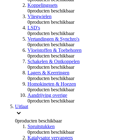
Koppelingssets
0
producten beschikbaar
Vliegwielen
0
producten beschikbaar
LSD's
0
producten beschikbaar
Vertandingen & Synchro's
0
producten beschikbaar
Vloeistoffen & Toebehoren
0
producten beschikbaar
Schakelen & Ontkoppelen
0
producten beschikbaar
Lagers & Keerringen
0
producten beschikbaar
Homokineten & Hoezen
0
producten beschikbaar
Aandrijving overige
0
producten beschikbaar
Uitlaat
0
producten beschikbaar
Spruitstukken
0
producten beschikbaar
Katalysator vervangers