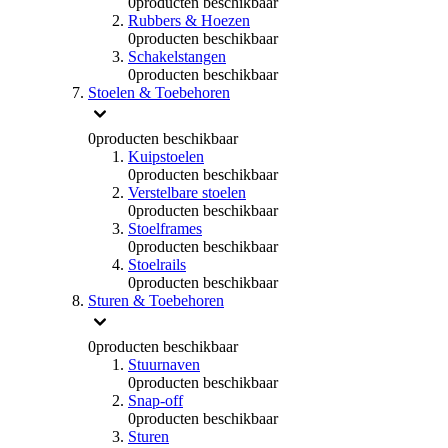
0
producten beschikbaar
Rubbers & Hoezen
0
producten beschikbaar
Schakelstangen
0
producten beschikbaar
Stoelen & Toebehoren
0
producten beschikbaar
Kuipstoelen
0
producten beschikbaar
Verstelbare stoelen
0
producten beschikbaar
Stoelframes
0
producten beschikbaar
Stoelrails
0
producten beschikbaar
Sturen & Toebehoren
0
producten beschikbaar
Stuurnaven
0
producten beschikbaar
Snap-off
0
producten beschikbaar
Sturen