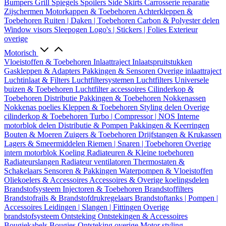
Bumpers
Grill
Spiegels
Spoilers
Side Skirts
Carrosserie reparatie
Zijschermen
Motorkappen & Toebehoren
Achterkleppen &
Toebehoren
Ruiten | Daken | Toebehoren
Carbon & Polyester delen
Window visors
Sleepogen
Logo's | Stickers | Folies
Exterieur
overige
Motorisch
Vloeistoffen & Toebehoren
Inlaattraject
Inlaatspruitstukken
Gaskleppen & Adapters
Pakkingen & Sensoren
Overige inlaattraject
Luchtinlaat & Filters
Luchtfiltersystemen
Luchtfilters
Universele
buizen & Toebehoren
Luchtfilter accessoires
Cilinderkop &
Toebehoren
Distributie
Pakkingen & Toebehoren
Nokkenassen
Nokkenas poelies
Kleppen & Toebehoren
Styling delen
Overige
cilinderkop & Toebehoren
Turbo | Compressor | NOS
Interne
motorblok delen
Distributie & Pompen
Pakkingen & Keerringen
Bouten & Moeren
Zuigers & Toebehoren
Drijfstangen & Krukassen
Lagers & Smeermiddelen
Riemen | Snaren | Toebehoren
Overige
intern motorblok
Koeling
Radiateuren & Kleine toebehoren
Radiateurslangen
Radiateur ventilatoren
Thermostaten &
Schakelaars
Sensoren & Pakkingen
Waterpompen & Vloeistoffen
Oliekoelers & Accessoires
Accessoires & Overige koelingsdelen
Brandstofsysteem
Injectoren & Toebehoren
Brandstoffilters
Brandstofrails & Brandstofdrukregelaars
Brandstoftanks | Pompen |
Accessoires
Leidingen | Slangen | Fittingen
Overige
brandstofsysteem
Ontsteking
Ontstekingen & Accessoires
Bougiekabels
Bougies
Ontsteking overige
Motor styling