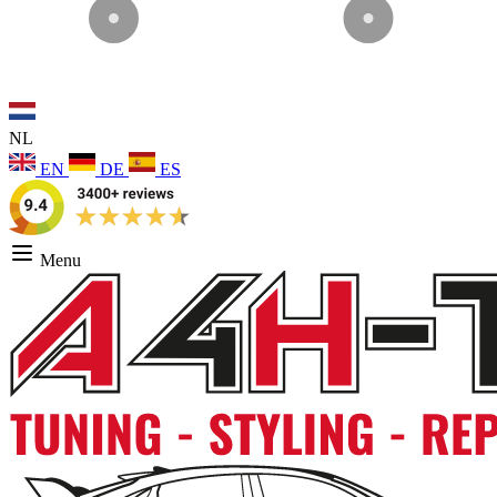
NL
EN
DE
ES
Menu