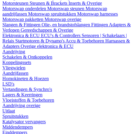
Motorsteunen
Steunen & Brackets
Inserts & Overige
Motorswap onderdelen
Motorswap steunen
Motorswap
aandrijfassen
Motorswap spruitstukken
Motorswap harnesses
Motorswap pakketten
Motorswap overige
Slangen & Fittingen
Olie- en brandstofslangen
Fittingen
Adapters &
Verlopen
Gereedschappen & Overige
Elektronica & ECU
ECU's & Controllers
Sensoren | Schakelaars |
Relais
Startmotoren & Dynamo's
Accu & Toebehoren
Harnassen &
Adapters
Overige elektronica & ECU
Aandrijving
Schakelen & Ontkoppelen
Koppelingssets
Vliegwielen
Aandrijfassen
Homokineten & Hoezen
LSD's
Vertandingen & Synchro's
Lagers & Keerringen
Vloeistoffen & Toebehoren
Aandrijving overige
Uitlaat
Spruitstukken
Katalysator vervangers
Middendempers
Einddempers