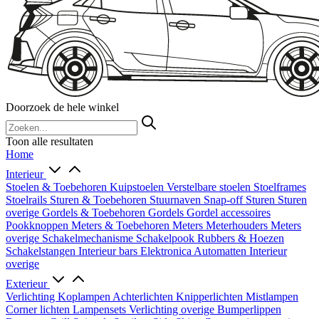
Doorzoek de hele winkel
Toon alle resultaten
Home
Interieur
Stoelen & Toebehoren
Kuipstoelen
Verstelbare stoelen
Stoelframes
Stoelrails
Sturen & Toebehoren
Stuurnaven
Snap-off
Sturen
Sturen
overige
Gordels & Toebehoren
Gordels
Gordel accessoires
Pookknoppen
Meters & Toebehoren
Meters
Meterhouders
Meters
overige
Schakelmechanisme
Schakelpook
Rubbers & Hoezen
Schakelstangen
Interieur bars
Elektronica
Automatten
Interieur
overige
Exterieur
Verlichting
Koplampen
Achterlichten
Knipperlichten
Mistlampen
Corner lichten
Lampensets
Verlichting overige
Bumperlippen