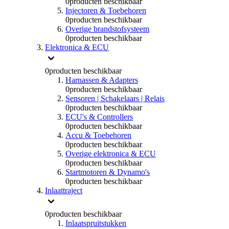
0
producten beschikbaar
Injectoren & Toebehoren
0
producten beschikbaar
Overige brandstofsysteem
0
producten beschikbaar
Elektronica & ECU
0
producten beschikbaar
Harnassen & Adapters
0
producten beschikbaar
Sensoren | Schakelaars | Relais
0
producten beschikbaar
ECU's & Controllers
0
producten beschikbaar
Accu & Toebehoren
0
producten beschikbaar
Overige elektronica & ECU
0
producten beschikbaar
Startmotoren & Dynamo's
0
producten beschikbaar
Inlaattraject
0
producten beschikbaar
Inlaatspruitstukken