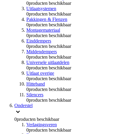
0
producten beschikbaar
Uitlaatsystemen
0
producten beschikbaar
Pakkingen & Flenzen
0
producten beschikbaar
Montagemateriaal
0
producten beschikbaar
Einddempers
0
producten beschikbaar
Middendempers
0
producten beschikbaar
Universele uitlaatdelen
0
producten beschikbaar
Uitlaat overige
0
producten beschikbaar
Hitteband
0
producten beschikbaar
Silencers
0
producten beschikbaar
Onderstel
0
producten beschikbaar
Verlagingsveren
0
producten beschikbaar