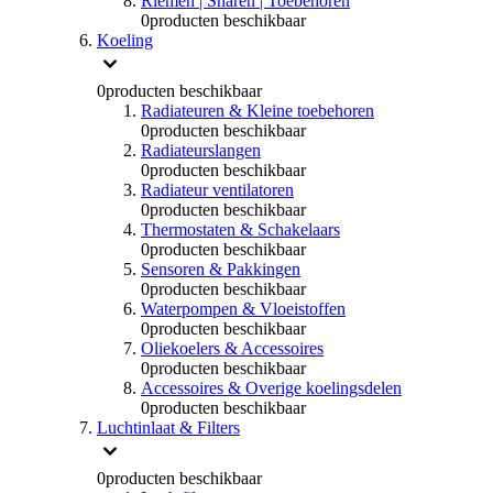
Riemen | Snaren | Toebehoren
0
producten beschikbaar
Koeling
0
producten beschikbaar
Radiateuren & Kleine toebehoren
0
producten beschikbaar
Radiateurslangen
0
producten beschikbaar
Radiateur ventilatoren
0
producten beschikbaar
Thermostaten & Schakelaars
0
producten beschikbaar
Sensoren & Pakkingen
0
producten beschikbaar
Waterpompen & Vloeistoffen
0
producten beschikbaar
Oliekoelers & Accessoires
0
producten beschikbaar
Accessoires & Overige koelingsdelen
0
producten beschikbaar
Luchtinlaat & Filters
0
producten beschikbaar