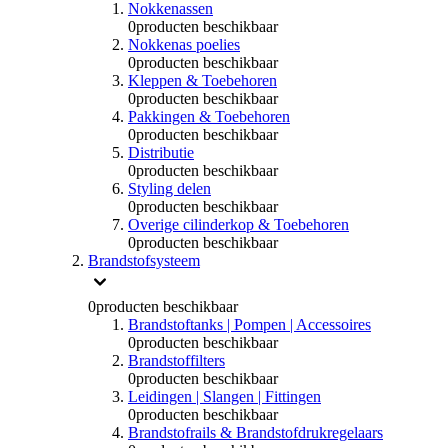
Nokkenassen
0
producten beschikbaar
Nokkenas poelies
0
producten beschikbaar
Kleppen & Toebehoren
0
producten beschikbaar
Pakkingen & Toebehoren
0
producten beschikbaar
Distributie
0
producten beschikbaar
Styling delen
0
producten beschikbaar
Overige cilinderkop & Toebehoren
0
producten beschikbaar
Brandstofsysteem
0
producten beschikbaar
Brandstoftanks | Pompen | Accessoires
0
producten beschikbaar
Brandstoffilters
0
producten beschikbaar
Leidingen | Slangen | Fittingen
0
producten beschikbaar
Brandstofrails & Brandstofdrukregelaars