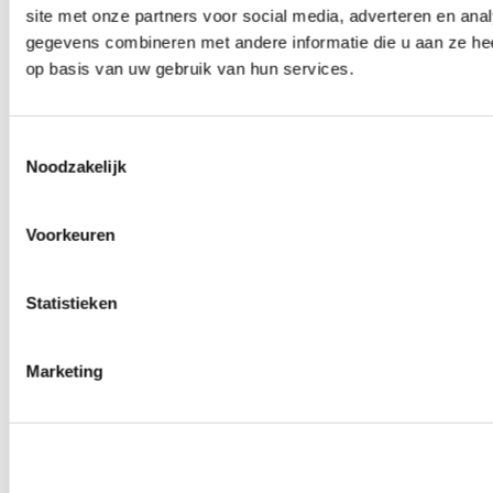
site met onze partners voor social media, adverteren en an
Wielmoeren
0
producten beschikbaar
gegevens combineren met andere informatie die u aan ze hee
Draadeinden
op basis van uw gebruik van hun services.
0
producten beschikbaar
Velgen overige
0
producten beschikbaar
Velgen | Wielen
Toestemmingsselectie
0
producten beschikbaar
Noodzakelijk
Banden
0
producten beschikbaar
Remmen
Voorkeuren
0
producten beschikbaar
Remschijven
Statistieken
0
producten beschikbaar
Remblokken
0
producten beschikbaar
Remklauwen
Marketing
0
producten beschikbaar
Remleidingen
0
producten beschikbaar
Big brake kits
0
producten beschikbaar
Remvloeistoffen