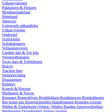
Uitlaatsystemen
Pakkingen & Flenzen
Montagemateriaal
Hitteband
Silencers
Universele uitlaatdelen
Uitlaat overige
Onderstel
Schroefsets
Schokdempers
Verlagingsveren
Camber kits & Toe kits
Veerpootbruggen
Sway bars & Toebehoren
Braces
Traction bars
Stuurinrichting
Draagarmen
Rubbers
Kogels & Hoezen
Wiellagers & Naven
Remmen
Remschijven
Remblokken
Remklauwen
Remleidingen
Big brake kits
Remvloeistoffen
Handremmen
Remmen overige
Wielen & Toebehoren
Velgen | Wielen
Banden
Spoorverbreders
Wielmoeren
Draadeinden
Velgen overige