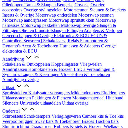
Oliedoppen
Tanks & Slangen
Beugels | Covers | Overige
accessoires
Overige stylingsdelen
Motorsteunen
Steunen & Brackets
Inserts & Overige
Motorswap onderdelen
Motorswap steunen
Motorswap aandrijfassen
Motorswap spruitstukken
Motorswap
harnesses
Motorswap pakketten
Motorswap overige
Slangen &
Fittingen
Olie- en brandstofslangen
Fittingen
Adapters & Verlopen
Gereedschappen & Overige
Elektronica & ECU
ECU's &
Controllers
Sensoren | Schakelaars | Relais
Startmotoren &
Dynamo's
Accu & Toebehoren
Harnassen & Adapters
Overige
elektronica & ECU
Aandrijving
Schakelen & Ontkoppelen
Koppelingssets
Vliegwielen
Aandrijfassen
Homokineten & Hoezen
LSD's
Vertandingen &
Synchro's
Lagers & Keerringen
Vloeistoffen & Toebehoren
Aandrijving overige
Uitlaat
Spruitstukken
Katalysator vervangers
Middendempers
Einddempers
Uitlaatsystemen
Pakkingen & Flenzen
Montagemateriaal
Hitteband
Silencers
Universele uitlaatdelen
Uitlaat overige
Onderstel
Schroefsets
Schokdempers
Verlagingsveren
Camber kits & Toe kits
Veerpootbruggen
Sway bars & Toebehoren
Braces
Traction bars
Stuurinrichting
Draagarmen
Rubbers
Kogels & Hoezen
Wiellagers