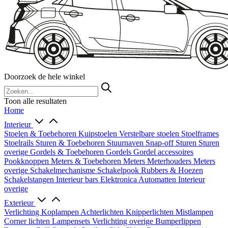
Doorzoek de hele winkel
Toon alle resultaten
Home
Interieur
Stoelen & Toebehoren
Kuipstoelen
Verstelbare stoelen
Stoelframes
Stoelrails
Sturen & Toebehoren
Stuurnaven
Snap-off
Sturen
Sturen
overige
Gordels & Toebehoren
Gordels
Gordel accessoires
Pookknoppen
Meters & Toebehoren
Meters
Meterhouders
Meters
overige
Schakelmechanisme
Schakelpook
Rubbers & Hoezen
Schakelstangen
Interieur bars
Elektronica
Automatten
Interieur
overige
Exterieur
Verlichting
Koplampen
Achterlichten
Knipperlichten
Mistlampen
Corner lichten
Lampensets
Verlichting overige
Bumperlippen