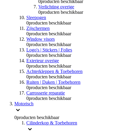
0
producten beschikbaar
Verlichting overige
0
producten beschikbaar
Sleepogen
0
producten beschikbaar
Zijschermen
0
producten beschikbaar
Window visors
0
producten beschikbaar
Logo's | Stickers | Folies
0
producten beschikbaar
Exterieur overige
0
producten beschikbaar
Achterkleppen & Toebehoren
0
producten beschikbaar
Ruiten | Daken | Toebehoren
0
producten beschikbaar
Carrosserie reparatie
0
producten beschikbaar
Motorisch
0
producten beschikbaar
Cilinderkop & Toebehoren