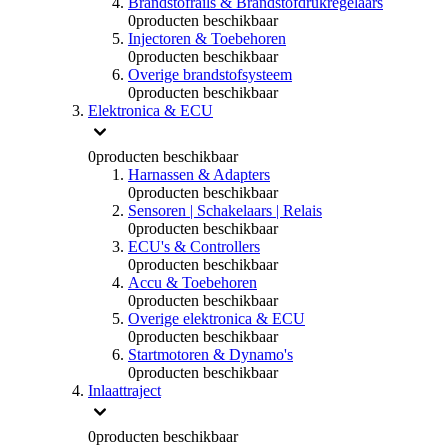
Brandstofrails & Brandstofdrukregelaars
0
producten beschikbaar
Injectoren & Toebehoren
0
producten beschikbaar
Overige brandstofsysteem
0
producten beschikbaar
Elektronica & ECU
0
producten beschikbaar
Harnassen & Adapters
0
producten beschikbaar
Sensoren | Schakelaars | Relais
0
producten beschikbaar
ECU's & Controllers
0
producten beschikbaar
Accu & Toebehoren
0
producten beschikbaar
Overige elektronica & ECU
0
producten beschikbaar
Startmotoren & Dynamo's
0
producten beschikbaar
Inlaattraject
0
producten beschikbaar