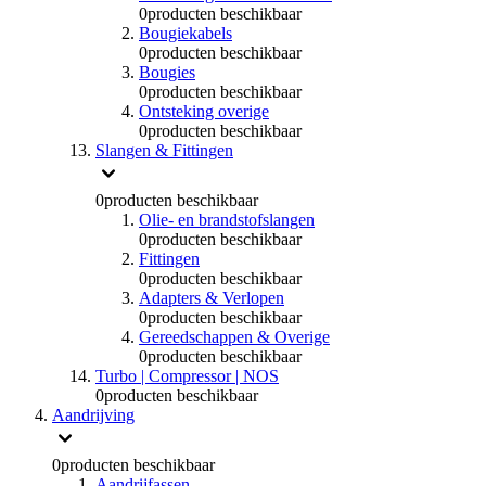
0
producten beschikbaar
Bougiekabels
0
producten beschikbaar
Bougies
0
producten beschikbaar
Ontsteking overige
0
producten beschikbaar
Slangen & Fittingen
0
producten beschikbaar
Olie- en brandstofslangen
0
producten beschikbaar
Fittingen
0
producten beschikbaar
Adapters & Verlopen
0
producten beschikbaar
Gereedschappen & Overige
0
producten beschikbaar
Turbo | Compressor | NOS
0
producten beschikbaar
Aandrijving
0
producten beschikbaar
Aandrijfassen