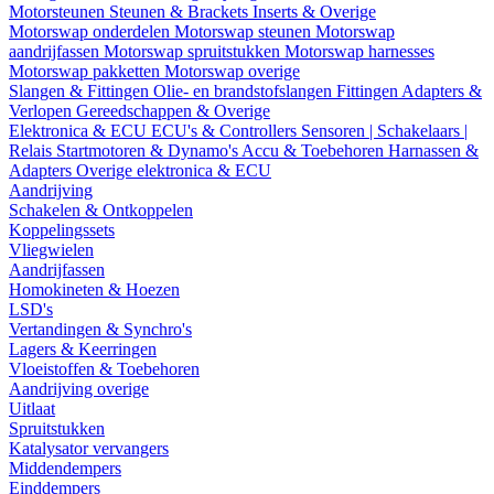
Motorsteunen
Steunen & Brackets
Inserts & Overige
Motorswap onderdelen
Motorswap steunen
Motorswap
aandrijfassen
Motorswap spruitstukken
Motorswap harnesses
Motorswap pakketten
Motorswap overige
Slangen & Fittingen
Olie- en brandstofslangen
Fittingen
Adapters &
Verlopen
Gereedschappen & Overige
Elektronica & ECU
ECU's & Controllers
Sensoren | Schakelaars |
Relais
Startmotoren & Dynamo's
Accu & Toebehoren
Harnassen &
Adapters
Overige elektronica & ECU
Aandrijving
Schakelen & Ontkoppelen
Koppelingssets
Vliegwielen
Aandrijfassen
Homokineten & Hoezen
LSD's
Vertandingen & Synchro's
Lagers & Keerringen
Vloeistoffen & Toebehoren
Aandrijving overige
Uitlaat
Spruitstukken
Katalysator vervangers
Middendempers
Einddempers