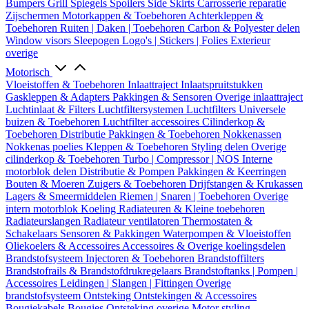
Bumpers
Grill
Spiegels
Spoilers
Side Skirts
Carrosserie reparatie
Zijschermen
Motorkappen & Toebehoren
Achterkleppen &
Toebehoren
Ruiten | Daken | Toebehoren
Carbon & Polyester delen
Window visors
Sleepogen
Logo's | Stickers | Folies
Exterieur
overige
Motorisch
Vloeistoffen & Toebehoren
Inlaattraject
Inlaatspruitstukken
Gaskleppen & Adapters
Pakkingen & Sensoren
Overige inlaattraject
Luchtinlaat & Filters
Luchtfiltersystemen
Luchtfilters
Universele
buizen & Toebehoren
Luchtfilter accessoires
Cilinderkop &
Toebehoren
Distributie
Pakkingen & Toebehoren
Nokkenassen
Nokkenas poelies
Kleppen & Toebehoren
Styling delen
Overige
cilinderkop & Toebehoren
Turbo | Compressor | NOS
Interne
motorblok delen
Distributie & Pompen
Pakkingen & Keerringen
Bouten & Moeren
Zuigers & Toebehoren
Drijfstangen & Krukassen
Lagers & Smeermiddelen
Riemen | Snaren | Toebehoren
Overige
intern motorblok
Koeling
Radiateuren & Kleine toebehoren
Radiateurslangen
Radiateur ventilatoren
Thermostaten &
Schakelaars
Sensoren & Pakkingen
Waterpompen & Vloeistoffen
Oliekoelers & Accessoires
Accessoires & Overige koelingsdelen
Brandstofsysteem
Injectoren & Toebehoren
Brandstoffilters
Brandstofrails & Brandstofdrukregelaars
Brandstoftanks | Pompen |
Accessoires
Leidingen | Slangen | Fittingen
Overige
brandstofsysteem
Ontsteking
Ontstekingen & Accessoires
Bougiekabels
Bougies
Ontsteking overige
Motor styling