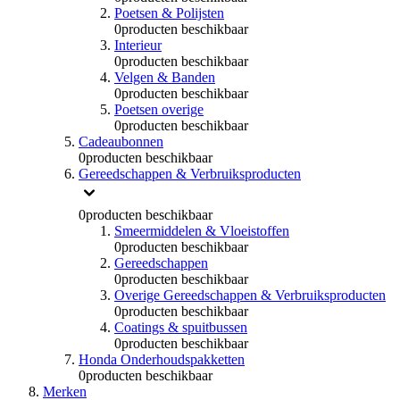
Poetsen & Polijsten
0
producten beschikbaar
Interieur
0
producten beschikbaar
Velgen & Banden
0
producten beschikbaar
Poetsen overige
0
producten beschikbaar
Cadeaubonnen
0
producten beschikbaar
Gereedschappen & Verbruiksproducten
0
producten beschikbaar
Smeermiddelen & Vloeistoffen
0
producten beschikbaar
Gereedschappen
0
producten beschikbaar
Overige Gereedschappen & Verbruiksproducten
0
producten beschikbaar
Coatings & spuitbussen
0
producten beschikbaar
Honda Onderhoudspakketten
0
producten beschikbaar
Merken