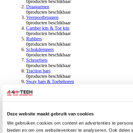
0
producten beschikbaar
Draagarmen
0
producten beschikbaar
Veerpootbruggen
0
producten beschikbaar
Camber kits & Toe kits
0
producten beschikbaar
Rubbers
0
producten beschikbaar
Schokdempers
0
producten beschikbaar
Schroefsets
0
producten beschikbaar
Traction bars
0
producten beschikbaar
Sway bars & Toebehoren
0
producten beschikbaar
Kogels & Hoezen
0
producten beschikbaar
Wiellagers & Naven
0
producten beschikbaar
Wielen & Toebehoren
Deze website maakt gebruik van cookies
We gebruiken cookies om content en advertenties te personal
0
producten beschikbaar
bieden en om ons websiteverkeer te analyseren. Ook delen 
Spoorverbreders