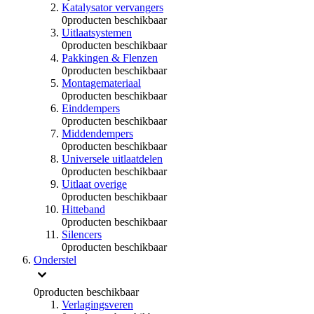
Katalysator vervangers
0
producten beschikbaar
Uitlaatsystemen
0
producten beschikbaar
Pakkingen & Flenzen
0
producten beschikbaar
Montagemateriaal
0
producten beschikbaar
Einddempers
0
producten beschikbaar
Middendempers
0
producten beschikbaar
Universele uitlaatdelen
0
producten beschikbaar
Uitlaat overige
0
producten beschikbaar
Hitteband
0
producten beschikbaar
Silencers
0
producten beschikbaar
Onderstel
0
producten beschikbaar
Verlagingsveren