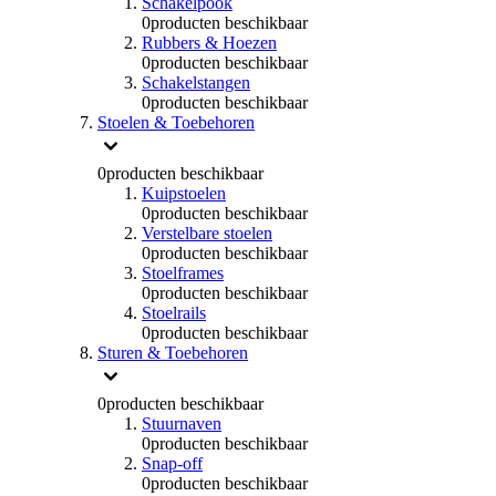
Schakelpook
0
producten beschikbaar
Rubbers & Hoezen
0
producten beschikbaar
Schakelstangen
0
producten beschikbaar
Stoelen & Toebehoren
0
producten beschikbaar
Kuipstoelen
0
producten beschikbaar
Verstelbare stoelen
0
producten beschikbaar
Stoelframes
0
producten beschikbaar
Stoelrails
0
producten beschikbaar
Sturen & Toebehoren
0
producten beschikbaar
Stuurnaven
0
producten beschikbaar
Snap-off
0
producten beschikbaar