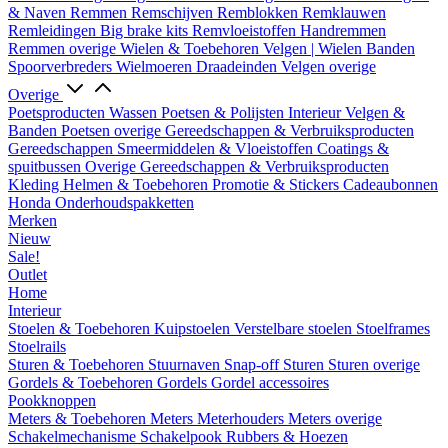
& Naven
Remmen
Remschijven
Remblokken
Remklauwen
Remleidingen
Big brake kits
Remvloeistoffen
Handremmen
Remmen overige
Wielen & Toebehoren
Velgen | Wielen
Banden
Spoorverbreders
Wielmoeren
Draadeinden
Velgen overige
Overige
Poetsproducten
Wassen
Poetsen & Polijsten
Interieur
Velgen &
Banden
Poetsen overige
Gereedschappen & Verbruiksproducten
Gereedschappen
Smeermiddelen & Vloeistoffen
Coatings &
spuitbussen
Overige Gereedschappen & Verbruiksproducten
Kleding
Helmen & Toebehoren
Promotie & Stickers
Cadeaubonnen
Honda Onderhoudspakketten
Merken
Nieuw
Sale!
Outlet
Home
Interieur
Stoelen & Toebehoren
Kuipstoelen
Verstelbare stoelen
Stoelframes
Stoelrails
Sturen & Toebehoren
Stuurnaven
Snap-off
Sturen
Sturen overige
Gordels & Toebehoren
Gordels
Gordel accessoires
Pookknoppen
Meters & Toebehoren
Meters
Meterhouders
Meters overige
Schakelmechanisme
Schakelpook
Rubbers & Hoezen