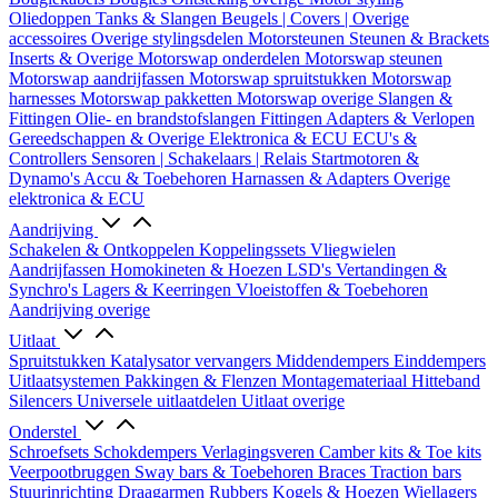
Oliedoppen
Tanks & Slangen
Beugels | Covers | Overige
accessoires
Overige stylingsdelen
Motorsteunen
Steunen & Brackets
Inserts & Overige
Motorswap onderdelen
Motorswap steunen
Motorswap aandrijfassen
Motorswap spruitstukken
Motorswap
harnesses
Motorswap pakketten
Motorswap overige
Slangen &
Fittingen
Olie- en brandstofslangen
Fittingen
Adapters & Verlopen
Gereedschappen & Overige
Elektronica & ECU
ECU's &
Controllers
Sensoren | Schakelaars | Relais
Startmotoren &
Dynamo's
Accu & Toebehoren
Harnassen & Adapters
Overige
elektronica & ECU
Aandrijving
Schakelen & Ontkoppelen
Koppelingssets
Vliegwielen
Aandrijfassen
Homokineten & Hoezen
LSD's
Vertandingen &
Synchro's
Lagers & Keerringen
Vloeistoffen & Toebehoren
Aandrijving overige
Uitlaat
Spruitstukken
Katalysator vervangers
Middendempers
Einddempers
Uitlaatsystemen
Pakkingen & Flenzen
Montagemateriaal
Hitteband
Silencers
Universele uitlaatdelen
Uitlaat overige
Onderstel
Schroefsets
Schokdempers
Verlagingsveren
Camber kits & Toe kits
Veerpootbruggen
Sway bars & Toebehoren
Braces
Traction bars
Stuurinrichting
Draagarmen
Rubbers
Kogels & Hoezen
Wiellagers