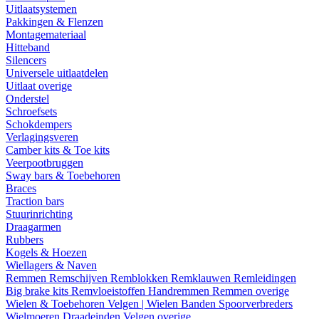
Uitlaatsystemen
Pakkingen & Flenzen
Montagemateriaal
Hitteband
Silencers
Universele uitlaatdelen
Uitlaat overige
Onderstel
Schroefsets
Schokdempers
Verlagingsveren
Camber kits & Toe kits
Veerpootbruggen
Sway bars & Toebehoren
Braces
Traction bars
Stuurinrichting
Draagarmen
Rubbers
Kogels & Hoezen
Wiellagers & Naven
Remmen
Remschijven
Remblokken
Remklauwen
Remleidingen
Big brake kits
Remvloeistoffen
Handremmen
Remmen overige
Wielen & Toebehoren
Velgen | Wielen
Banden
Spoorverbreders
Wielmoeren
Draadeinden
Velgen overige