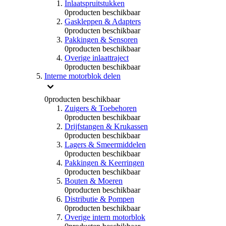
Inlaatspruitstukken
0
producten beschikbaar
Gaskleppen & Adapters
0
producten beschikbaar
Pakkingen & Sensoren
0
producten beschikbaar
Overige inlaattraject
0
producten beschikbaar
Interne motorblok delen
0
producten beschikbaar
Zuigers & Toebehoren
0
producten beschikbaar
Drijfstangen & Krukassen
0
producten beschikbaar
Lagers & Smeermiddelen
0
producten beschikbaar
Pakkingen & Keerringen
0
producten beschikbaar
Bouten & Moeren
0
producten beschikbaar
Distributie & Pompen
0
producten beschikbaar
Overige intern motorblok