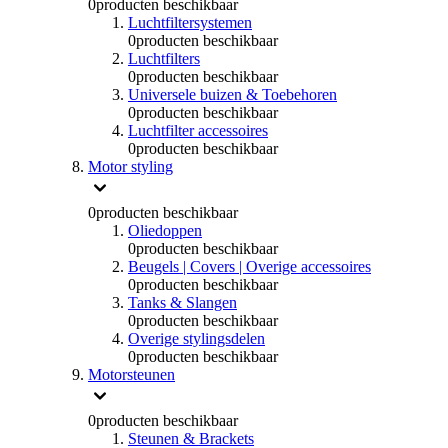
0
producten beschikbaar
Luchtfiltersystemen
0
producten beschikbaar
Luchtfilters
0
producten beschikbaar
Universele buizen & Toebehoren
0
producten beschikbaar
Luchtfilter accessoires
0
producten beschikbaar
Motor styling
0
producten beschikbaar
Oliedoppen
0
producten beschikbaar
Beugels | Covers | Overige accessoires
0
producten beschikbaar
Tanks & Slangen
0
producten beschikbaar
Overige stylingsdelen
0
producten beschikbaar
Motorsteunen
0
producten beschikbaar
Steunen & Brackets