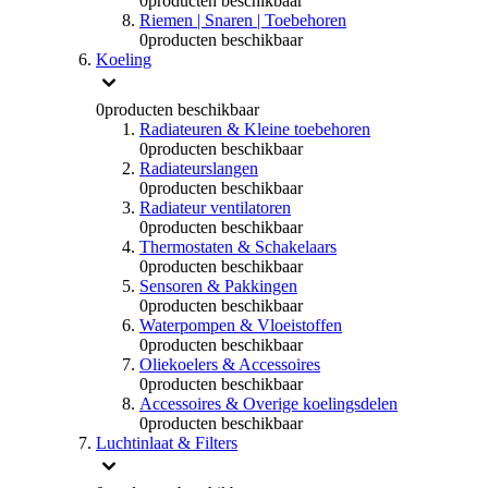
0
producten beschikbaar
Riemen | Snaren | Toebehoren
0
producten beschikbaar
Koeling
0
producten beschikbaar
Radiateuren & Kleine toebehoren
0
producten beschikbaar
Radiateurslangen
0
producten beschikbaar
Radiateur ventilatoren
0
producten beschikbaar
Thermostaten & Schakelaars
0
producten beschikbaar
Sensoren & Pakkingen
0
producten beschikbaar
Waterpompen & Vloeistoffen
0
producten beschikbaar
Oliekoelers & Accessoires
0
producten beschikbaar
Accessoires & Overige koelingsdelen
0
producten beschikbaar
Luchtinlaat & Filters