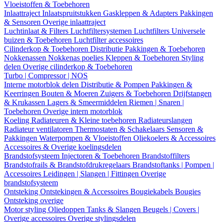
Vloeistoffen & Toebehoren
Inlaattraject
Inlaatspruitstukken
Gaskleppen & Adapters
Pakkingen
& Sensoren
Overige inlaattraject
Luchtinlaat & Filters
Luchtfiltersystemen
Luchtfilters
Universele
buizen & Toebehoren
Luchtfilter accessoires
Cilinderkop & Toebehoren
Distributie
Pakkingen & Toebehoren
Nokkenassen
Nokkenas poelies
Kleppen & Toebehoren
Styling
delen
Overige cilinderkop & Toebehoren
Turbo | Compressor | NOS
Interne motorblok delen
Distributie & Pompen
Pakkingen &
Keerringen
Bouten & Moeren
Zuigers & Toebehoren
Drijfstangen
& Krukassen
Lagers & Smeermiddelen
Riemen | Snaren |
Toebehoren
Overige intern motorblok
Koeling
Radiateuren & Kleine toebehoren
Radiateurslangen
Radiateur ventilatoren
Thermostaten & Schakelaars
Sensoren &
Pakkingen
Waterpompen & Vloeistoffen
Oliekoelers & Accessoires
Accessoires & Overige koelingsdelen
Brandstofsysteem
Injectoren & Toebehoren
Brandstoffilters
Brandstofrails & Brandstofdrukregelaars
Brandstoftanks | Pompen |
Accessoires
Leidingen | Slangen | Fittingen
Overige
brandstofsysteem
Ontsteking
Ontstekingen & Accessoires
Bougiekabels
Bougies
Ontsteking overige
Motor styling
Oliedoppen
Tanks & Slangen
Beugels | Covers |
Overige accessoires
Overige stylingsdelen