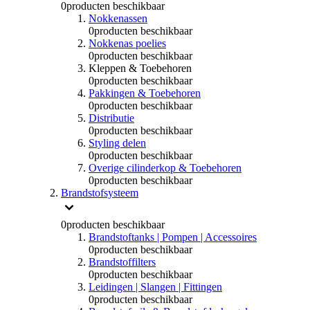
0
producten beschikbaar
Nokkenassen
0
producten beschikbaar
Nokkenas poelies
0
producten beschikbaar
Kleppen & Toebehoren
0
producten beschikbaar
Pakkingen & Toebehoren
0
producten beschikbaar
Distributie
0
producten beschikbaar
Styling delen
0
producten beschikbaar
Overige cilinderkop & Toebehoren
0
producten beschikbaar
Brandstofsysteem
0
producten beschikbaar
Brandstoftanks | Pompen | Accessoires
0
producten beschikbaar
Brandstoffilters
0
producten beschikbaar
Leidingen | Slangen | Fittingen
0
producten beschikbaar