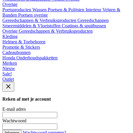
Overige
Poetsproducten
Wassen
Poetsen & Polijsten
Interieur
Velgen &
Banden
Poetsen overige
Gereedschappen & Verbruiksproducten
Gereedschappen
Smeermiddelen & Vloeistoffen
Coatings & spuitbussen
Overige Gereedschappen & Verbruiksproducten
Kleding
Helmen & Toebehoren
Promotie & Stickers
Cadeaubonnen
Honda Onderhoudspakketten
Merken
Nieuw
Sale!
Outlet
Reken af met je account
E-mail adres
Wachtwoord
Wachtwoord vergeten?
Inloggen