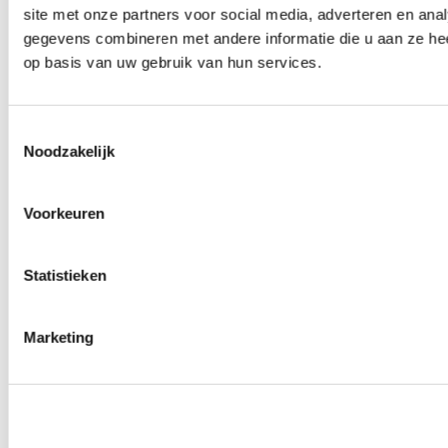
site met onze partners voor social media, adverteren en an
0
producten beschikbaar
Wielmoeren
gegevens combineren met andere informatie die u aan ze hee
0
producten beschikbaar
op basis van uw gebruik van hun services.
Draadeinden
0
producten beschikbaar
Velgen overige
0
producten beschikbaar
Toestemmingsselectie
Velgen | Wielen
Noodzakelijk
0
producten beschikbaar
Banden
0
producten beschikbaar
Voorkeuren
Remmen
0
producten beschikbaar
Statistieken
Remschijven
0
producten beschikbaar
Remblokken
0
producten beschikbaar
Marketing
Remklauwen
0
producten beschikbaar
Remleidingen
0
producten beschikbaar
Big brake kits
0
producten beschikbaar