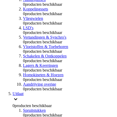
0
producten beschikbaar
Koppelingssets
0
producten beschikbaar
Vliegwielen
0
producten beschikbaar
LSD's
0
producten beschikbaar
Vertandingen & Synchro's
0
producten beschikbaar
Vloeistoffen & Toebehoren
0
producten beschikbaar
Schakelen & Ontkoppelen
0
producten beschikbaar
Lagers & Keerringen
0
producten beschikbaar
Homokineten & Hoezen
0
producten beschikbaar
Aandrijving overige
0
producten beschikbaar
Uitlaat
0
producten beschikbaar
Spruitstukken
0
producten beschikbaar