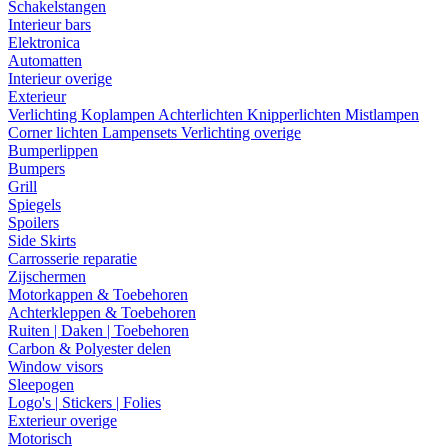
Schakelstangen
Interieur bars
Elektronica
Automatten
Interieur overige
Exterieur
Verlichting
Koplampen
Achterlichten
Knipperlichten
Mistlampen
Corner lichten
Lampensets
Verlichting overige
Bumperlippen
Bumpers
Grill
Spiegels
Spoilers
Side Skirts
Carrosserie reparatie
Zijschermen
Motorkappen & Toebehoren
Achterkleppen & Toebehoren
Ruiten | Daken | Toebehoren
Carbon & Polyester delen
Window visors
Sleepogen
Logo's | Stickers | Folies
Exterieur overige
Motorisch