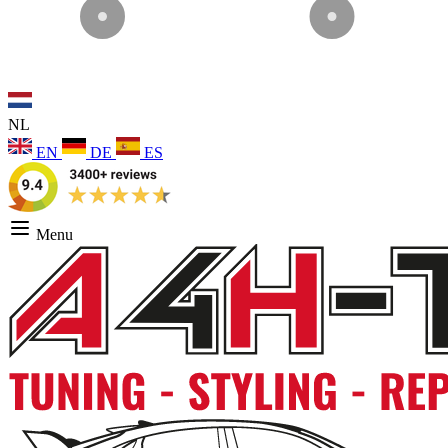
NL
EN
DE
ES
Menu