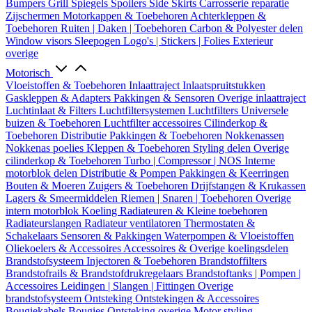
Bumpers
Grill
Spiegels
Spoilers
Side Skirts
Carrosserie reparatie
Zijschermen
Motorkappen & Toebehoren
Achterkleppen &
Toebehoren
Ruiten | Daken | Toebehoren
Carbon & Polyester delen
Window visors
Sleepogen
Logo's | Stickers | Folies
Exterieur
overige
Motorisch
Vloeistoffen & Toebehoren
Inlaattraject
Inlaatspruitstukken
Gaskleppen & Adapters
Pakkingen & Sensoren
Overige inlaattraject
Luchtinlaat & Filters
Luchtfiltersystemen
Luchtfilters
Universele
buizen & Toebehoren
Luchtfilter accessoires
Cilinderkop &
Toebehoren
Distributie
Pakkingen & Toebehoren
Nokkenassen
Nokkenas poelies
Kleppen & Toebehoren
Styling delen
Overige
cilinderkop & Toebehoren
Turbo | Compressor | NOS
Interne
motorblok delen
Distributie & Pompen
Pakkingen & Keerringen
Bouten & Moeren
Zuigers & Toebehoren
Drijfstangen & Krukassen
Lagers & Smeermiddelen
Riemen | Snaren | Toebehoren
Overige
intern motorblok
Koeling
Radiateuren & Kleine toebehoren
Radiateurslangen
Radiateur ventilatoren
Thermostaten &
Schakelaars
Sensoren & Pakkingen
Waterpompen & Vloeistoffen
Oliekoelers & Accessoires
Accessoires & Overige koelingsdelen
Brandstofsysteem
Injectoren & Toebehoren
Brandstoffilters
Brandstofrails & Brandstofdrukregelaars
Brandstoftanks | Pompen |
Accessoires
Leidingen | Slangen | Fittingen
Overige
brandstofsysteem
Ontsteking
Ontstekingen & Accessoires
Bougiekabels
Bougies
Ontsteking overige
Motor styling