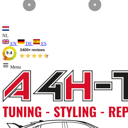
NL
EN
DE
ES
Menu