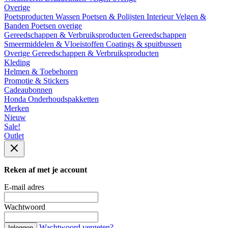
Overige
Poetsproducten
Wassen
Poetsen & Polijsten
Interieur
Velgen &
Banden
Poetsen overige
Gereedschappen & Verbruiksproducten
Gereedschappen
Smeermiddelen & Vloeistoffen
Coatings & spuitbussen
Overige Gereedschappen & Verbruiksproducten
Kleding
Helmen & Toebehoren
Promotie & Stickers
Cadeaubonnen
Honda Onderhoudspakketten
Merken
Nieuw
Sale!
Outlet
Reken af met je account
E-mail adres
Wachtwoord
Wachtwoord vergeten?
Inloggen