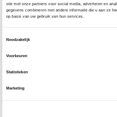
site met onze partners voor social media, adverteren en an
gegevens combineren met andere informatie die u aan ze hee
op basis van uw gebruik van hun services.
Toestemmingsselectie
TIP
Noodzakelijk
NRG verkorte stuurnaaf (non airbag) (Honda Civic 96-06/Prelude
97-01)
Artikelcode: NRG-SRK-130H
Voorkeuren
Statistieken
Marketing
TIP
Personal Neo Grinta (330MM/350MM) stuur leer (universeel)
Artikelcode: 6497.X.2090
Vanaf