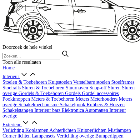
Doorzoek de hele winkel
Toon alle resultaten
Home
Interieur
Stoelen & Toebehoren
Kuipstoelen
Verstelbare stoelen
Stoelframes
Stoelrails
Sturen & Toebehoren
Stuurnaven
Snap-off
Sturen
Sturen
overige
Gordels & Toebehoren
Gordels
Gordel accessoires
Pookknoppen
Meters & Toebehoren
Meters
Meterhouders
Meters
overige
Schakelmechanisme
Schakelpook
Rubbers & Hoezen
Schakelstangen
Interieur bars
Elektronica
Automatten
Interieur
overige
Exterieur
Verlichting
Koplampen
Achterlichten
Knipperlichten
Mistlampen
Corner lichten
Lampensets
Verlichting overige
Bumperlippen