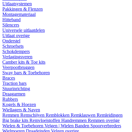
Uitlaatsystemen
Pakkingen & Flenzen
Montagemateriaal
Hitteband
Silencers
Universele uitlaatdelen
Uitlaat overige
Onderstel
Schroefsets
Schokdempers
Verlagingsveren
Camber kits & Toe kits
Veerpootbruggen
Sway bars & Toebehoren
Braces
Traction bars
Stuurinrichting
Draagarmen
Rubbers
Kogels & Hoezen
Wiellagers & Naven
Remmen
Remschijven
Remblokken
Remklauwen
Remleidingen
Big brake kits
Remvloeistoffen
Handremmen
Remmen overige
Wielen & Toebehoren
Velgen | Wielen
Banden
Spoorverbreders
Wielmoeren
Draadeinden
Velgen overige