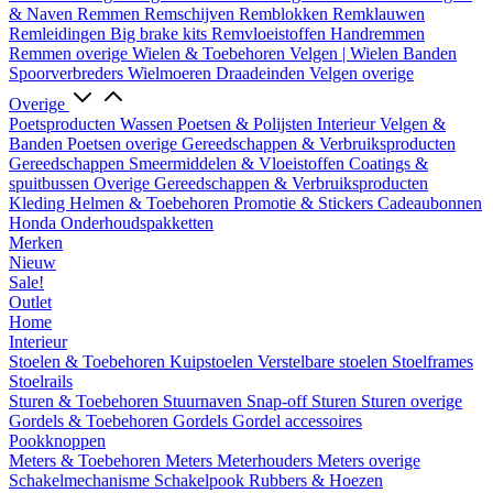
& Naven
Remmen
Remschijven
Remblokken
Remklauwen
Remleidingen
Big brake kits
Remvloeistoffen
Handremmen
Remmen overige
Wielen & Toebehoren
Velgen | Wielen
Banden
Spoorverbreders
Wielmoeren
Draadeinden
Velgen overige
Overige
Poetsproducten
Wassen
Poetsen & Polijsten
Interieur
Velgen &
Banden
Poetsen overige
Gereedschappen & Verbruiksproducten
Gereedschappen
Smeermiddelen & Vloeistoffen
Coatings &
spuitbussen
Overige Gereedschappen & Verbruiksproducten
Kleding
Helmen & Toebehoren
Promotie & Stickers
Cadeaubonnen
Honda Onderhoudspakketten
Merken
Nieuw
Sale!
Outlet
Home
Interieur
Stoelen & Toebehoren
Kuipstoelen
Verstelbare stoelen
Stoelframes
Stoelrails
Sturen & Toebehoren
Stuurnaven
Snap-off
Sturen
Sturen overige
Gordels & Toebehoren
Gordels
Gordel accessoires
Pookknoppen
Meters & Toebehoren
Meters
Meterhouders
Meters overige
Schakelmechanisme
Schakelpook
Rubbers & Hoezen