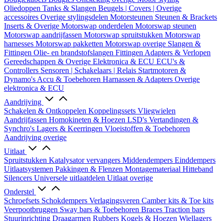
Oliedoppen
Tanks & Slangen
Beugels | Covers | Overige
accessoires
Overige stylingsdelen
Motorsteunen
Steunen & Brackets
Inserts & Overige
Motorswap onderdelen
Motorswap steunen
Motorswap aandrijfassen
Motorswap spruitstukken
Motorswap
harnesses
Motorswap pakketten
Motorswap overige
Slangen &
Fittingen
Olie- en brandstofslangen
Fittingen
Adapters & Verlopen
Gereedschappen & Overige
Elektronica & ECU
ECU's &
Controllers
Sensoren | Schakelaars | Relais
Startmotoren &
Dynamo's
Accu & Toebehoren
Harnassen & Adapters
Overige
elektronica & ECU
Aandrijving
Schakelen & Ontkoppelen
Koppelingssets
Vliegwielen
Aandrijfassen
Homokineten & Hoezen
LSD's
Vertandingen &
Synchro's
Lagers & Keerringen
Vloeistoffen & Toebehoren
Aandrijving overige
Uitlaat
Spruitstukken
Katalysator vervangers
Middendempers
Einddempers
Uitlaatsystemen
Pakkingen & Flenzen
Montagemateriaal
Hitteband
Silencers
Universele uitlaatdelen
Uitlaat overige
Onderstel
Schroefsets
Schokdempers
Verlagingsveren
Camber kits & Toe kits
Veerpootbruggen
Sway bars & Toebehoren
Braces
Traction bars
Stuurinrichting
Draagarmen
Rubbers
Kogels & Hoezen
Wiellagers