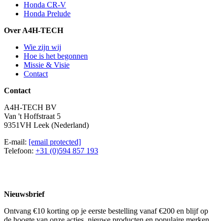
Honda CR-V
Honda Prelude
Over A4H-TECH
Wie zijn wij
Hoe is het begonnen
Missie & Visie
Contact
Contact
A4H-TECH BV
Van 't Hoffstraat 5
9351VH Leek (Nederland)
E-mail:
[email protected]
Telefoon:
+31 (0)594 857 193
Nieuwsbrief
Ontvang €10 korting op je eerste bestelling vanaf €200 en blijf op
de hoogte van onze acties, nieuwe producten en populaire merken.