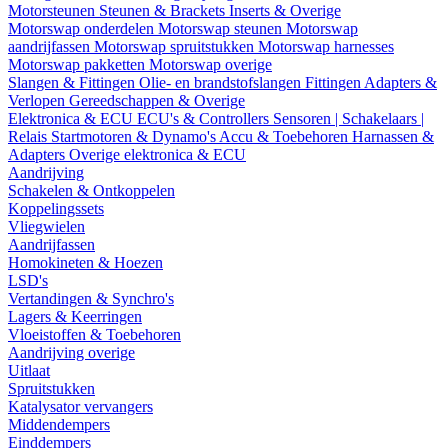
Motorsteunen
Steunen & Brackets
Inserts & Overige
Motorswap onderdelen
Motorswap steunen
Motorswap
aandrijfassen
Motorswap spruitstukken
Motorswap harnesses
Motorswap pakketten
Motorswap overige
Slangen & Fittingen
Olie- en brandstofslangen
Fittingen
Adapters &
Verlopen
Gereedschappen & Overige
Elektronica & ECU
ECU's & Controllers
Sensoren | Schakelaars |
Relais
Startmotoren & Dynamo's
Accu & Toebehoren
Harnassen &
Adapters
Overige elektronica & ECU
Aandrijving
Schakelen & Ontkoppelen
Koppelingssets
Vliegwielen
Aandrijfassen
Homokineten & Hoezen
LSD's
Vertandingen & Synchro's
Lagers & Keerringen
Vloeistoffen & Toebehoren
Aandrijving overige
Uitlaat
Spruitstukken
Katalysator vervangers
Middendempers
Einddempers