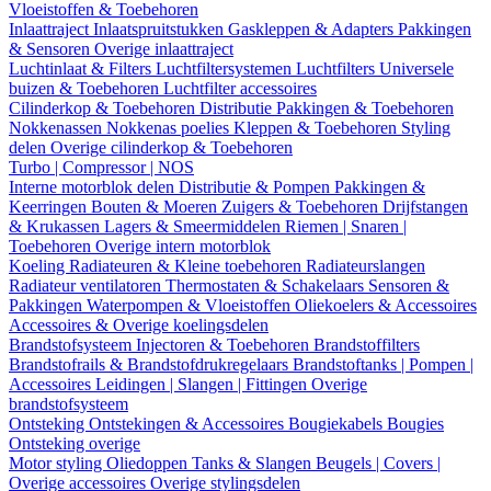
Vloeistoffen & Toebehoren
Inlaattraject
Inlaatspruitstukken
Gaskleppen & Adapters
Pakkingen
& Sensoren
Overige inlaattraject
Luchtinlaat & Filters
Luchtfiltersystemen
Luchtfilters
Universele
buizen & Toebehoren
Luchtfilter accessoires
Cilinderkop & Toebehoren
Distributie
Pakkingen & Toebehoren
Nokkenassen
Nokkenas poelies
Kleppen & Toebehoren
Styling
delen
Overige cilinderkop & Toebehoren
Turbo | Compressor | NOS
Interne motorblok delen
Distributie & Pompen
Pakkingen &
Keerringen
Bouten & Moeren
Zuigers & Toebehoren
Drijfstangen
& Krukassen
Lagers & Smeermiddelen
Riemen | Snaren |
Toebehoren
Overige intern motorblok
Koeling
Radiateuren & Kleine toebehoren
Radiateurslangen
Radiateur ventilatoren
Thermostaten & Schakelaars
Sensoren &
Pakkingen
Waterpompen & Vloeistoffen
Oliekoelers & Accessoires
Accessoires & Overige koelingsdelen
Brandstofsysteem
Injectoren & Toebehoren
Brandstoffilters
Brandstofrails & Brandstofdrukregelaars
Brandstoftanks | Pompen |
Accessoires
Leidingen | Slangen | Fittingen
Overige
brandstofsysteem
Ontsteking
Ontstekingen & Accessoires
Bougiekabels
Bougies
Ontsteking overige
Motor styling
Oliedoppen
Tanks & Slangen
Beugels | Covers |
Overige accessoires
Overige stylingsdelen