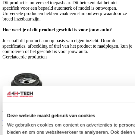
Dit product is universeel toepasbaar. Dit betekent dat het niet
specifiek voor een bepaald automerk of model is ontworpen.
Universele producten hebben vaak een slim ontwerp waardoor ze
breed inzetbaar zijn.
Hoe weet je of dit product geschikt is voor jouw auto?
Je schaft dit product aan op basis van eigen inzicht. Door de
specificaties, afbeelding of titel van het product te raadplegen, kun je
controleren of het geschikt is voor jouw auto.
Gerelateerde producten
TIP
Deze website maakt gebruik van cookies
NRG verkorte stuurnaaf (Honda Civic/Del sol/Integra/Prelude)
Artikelcode: NRG-SRK-110H
We gebruiken cookies om content en advertenties te personal
bieden en om ons websiteverkeer te analyseren. Ook delen 