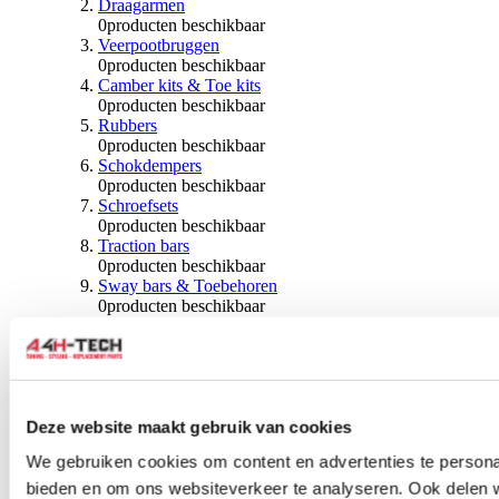
Draagarmen
0
producten beschikbaar
Veerpootbruggen
0
producten beschikbaar
Camber kits & Toe kits
0
producten beschikbaar
Rubbers
0
producten beschikbaar
Schokdempers
0
producten beschikbaar
Schroefsets
0
producten beschikbaar
Traction bars
0
producten beschikbaar
Sway bars & Toebehoren
0
producten beschikbaar
Kogels & Hoezen
0
producten beschikbaar
Wiellagers & Naven
0
producten beschikbaar
Wielen & Toebehoren
Deze website maakt gebruik van cookies
0
producten beschikbaar
We gebruiken cookies om content en advertenties te personal
Spoorverbreders
bieden en om ons websiteverkeer te analyseren. Ook delen 
0
producten beschikbaar