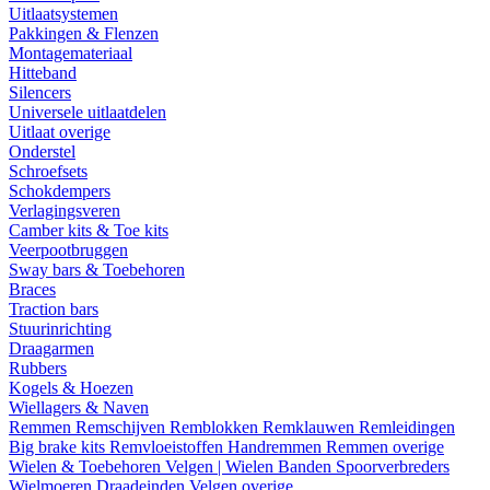
Uitlaatsystemen
Pakkingen & Flenzen
Montagemateriaal
Hitteband
Silencers
Universele uitlaatdelen
Uitlaat overige
Onderstel
Schroefsets
Schokdempers
Verlagingsveren
Camber kits & Toe kits
Veerpootbruggen
Sway bars & Toebehoren
Braces
Traction bars
Stuurinrichting
Draagarmen
Rubbers
Kogels & Hoezen
Wiellagers & Naven
Remmen
Remschijven
Remblokken
Remklauwen
Remleidingen
Big brake kits
Remvloeistoffen
Handremmen
Remmen overige
Wielen & Toebehoren
Velgen | Wielen
Banden
Spoorverbreders
Wielmoeren
Draadeinden
Velgen overige