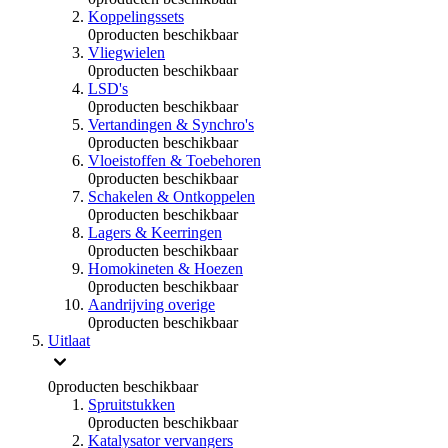
Koppelingssets
0
producten beschikbaar
Vliegwielen
0
producten beschikbaar
LSD's
0
producten beschikbaar
Vertandingen & Synchro's
0
producten beschikbaar
Vloeistoffen & Toebehoren
0
producten beschikbaar
Schakelen & Ontkoppelen
0
producten beschikbaar
Lagers & Keerringen
0
producten beschikbaar
Homokineten & Hoezen
0
producten beschikbaar
Aandrijving overige
0
producten beschikbaar
Uitlaat
0
producten beschikbaar
Spruitstukken
0
producten beschikbaar
Katalysator vervangers