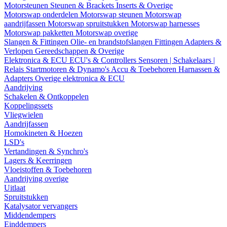
Motorsteunen
Steunen & Brackets
Inserts & Overige
Motorswap onderdelen
Motorswap steunen
Motorswap
aandrijfassen
Motorswap spruitstukken
Motorswap harnesses
Motorswap pakketten
Motorswap overige
Slangen & Fittingen
Olie- en brandstofslangen
Fittingen
Adapters &
Verlopen
Gereedschappen & Overige
Elektronica & ECU
ECU's & Controllers
Sensoren | Schakelaars |
Relais
Startmotoren & Dynamo's
Accu & Toebehoren
Harnassen &
Adapters
Overige elektronica & ECU
Aandrijving
Schakelen & Ontkoppelen
Koppelingssets
Vliegwielen
Aandrijfassen
Homokineten & Hoezen
LSD's
Vertandingen & Synchro's
Lagers & Keerringen
Vloeistoffen & Toebehoren
Aandrijving overige
Uitlaat
Spruitstukken
Katalysator vervangers
Middendempers
Einddempers