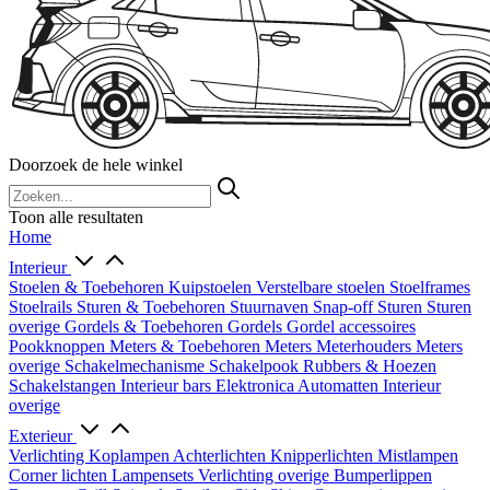
Doorzoek de hele winkel
Toon alle resultaten
Home
Interieur
Stoelen & Toebehoren
Kuipstoelen
Verstelbare stoelen
Stoelframes
Stoelrails
Sturen & Toebehoren
Stuurnaven
Snap-off
Sturen
Sturen
overige
Gordels & Toebehoren
Gordels
Gordel accessoires
Pookknoppen
Meters & Toebehoren
Meters
Meterhouders
Meters
overige
Schakelmechanisme
Schakelpook
Rubbers & Hoezen
Schakelstangen
Interieur bars
Elektronica
Automatten
Interieur
overige
Exterieur
Verlichting
Koplampen
Achterlichten
Knipperlichten
Mistlampen
Corner lichten
Lampensets
Verlichting overige
Bumperlippen