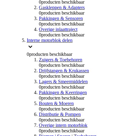
0
producten beschikbaar
Gaskleppen & Adapters
0
producten beschikbaar
Pakkingen & Sensoren
0
producten beschikbaar
Overige inlaattraject
0
producten beschikbaar
Interne motorblok delen
0
producten beschikbaar
Zuigers & Toebehoren
0
producten beschikbaar
Drijfstangen & Krukassen
0
producten beschikbaar
Lagers & Smeermiddelen
0
producten beschikbaar
Pakkingen & Keerringen
0
producten beschikbaar
Bouten & Moeren
0
producten beschikbaar
Distributie & Pompen
0
producten beschikbaar
Overige intern motorblok
0
producten beschikbaar