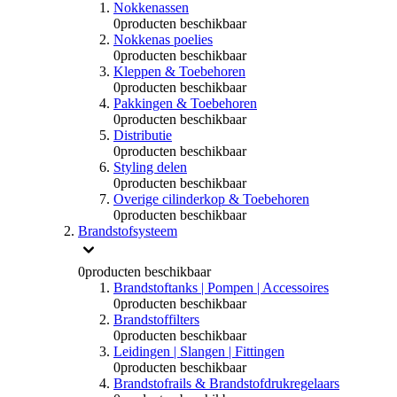
Nokkenassen
0
producten beschikbaar
Nokkenas poelies
0
producten beschikbaar
Kleppen & Toebehoren
0
producten beschikbaar
Pakkingen & Toebehoren
0
producten beschikbaar
Distributie
0
producten beschikbaar
Styling delen
0
producten beschikbaar
Overige cilinderkop & Toebehoren
0
producten beschikbaar
Brandstofsysteem
0
producten beschikbaar
Brandstoftanks | Pompen | Accessoires
0
producten beschikbaar
Brandstoffilters
0
producten beschikbaar
Leidingen | Slangen | Fittingen
0
producten beschikbaar
Brandstofrails & Brandstofdrukregelaars