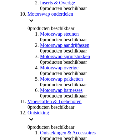
Inserts & Overige
0
producten beschikbaar
Motorswap onderdelen
0
producten beschikbaar
Motorswap steunen
0
producten beschikbaar
Motorswap aandrijfassen
0
producten beschikbaar
Motorswap spruitstukken
0
producten beschikbaar
Motorswap overige
0
producten beschikbaar
Motorswap pakketten
0
producten beschikbaar
Motorswap harnesses
0
producten beschikbaar
Vloeistoffen & Toebehoren
0
producten beschikbaar
Ontsteking
0
producten beschikbaar
Ontstekingen & Accessoires
0
producten beschikbaar