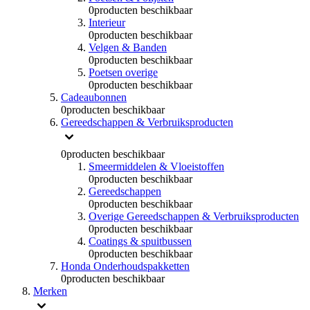
0
producten beschikbaar
Interieur
0
producten beschikbaar
Velgen & Banden
0
producten beschikbaar
Poetsen overige
0
producten beschikbaar
Cadeaubonnen
0
producten beschikbaar
Gereedschappen & Verbruiksproducten
0
producten beschikbaar
Smeermiddelen & Vloeistoffen
0
producten beschikbaar
Gereedschappen
0
producten beschikbaar
Overige Gereedschappen & Verbruiksproducten
0
producten beschikbaar
Coatings & spuitbussen
0
producten beschikbaar
Honda Onderhoudspakketten
0
producten beschikbaar
Merken