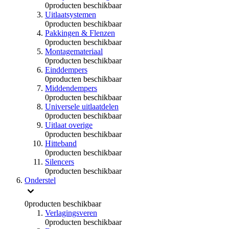
0
producten beschikbaar
Uitlaatsystemen
0
producten beschikbaar
Pakkingen & Flenzen
0
producten beschikbaar
Montagemateriaal
0
producten beschikbaar
Einddempers
0
producten beschikbaar
Middendempers
0
producten beschikbaar
Universele uitlaatdelen
0
producten beschikbaar
Uitlaat overige
0
producten beschikbaar
Hitteband
0
producten beschikbaar
Silencers
0
producten beschikbaar
Onderstel
0
producten beschikbaar
Verlagingsveren
0
producten beschikbaar