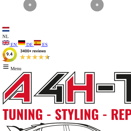
NL
EN
DE
ES
Menu