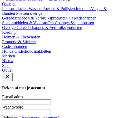
Overige
Poetsproducten
Wassen
Poetsen & Polijsten
Interieur
Velgen &
Banden
Poetsen overige
Gereedschappen & Verbruiksproducten
Gereedschappen
Smeermiddelen & Vloeistoffen
Coatings & spuitbussen
Overige Gereedschappen & Verbruiksproducten
Kleding
Helmen & Toebehoren
Promotie & Stickers
Cadeaubonnen
Honda Onderhoudspakketten
Merken
Nieuw
Sale!
Outlet
Reken af met je account
E-mail adres
Wachtwoord
Wachtwoord vergeten?
Inloggen