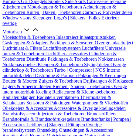
Bumpers
Grill
Spiegels
Spoilers
Side Skirts
Carrosserie reparatie
Zijschermen
Motorkappen & Toebehoren
Achterkleppen &
Toebehoren
Ruiten | Daken | Toebehoren
Carbon & Polyester delen
Window visors
Sleepogen
Logo's | Stickers | Folies
Exterieur
overige
Motorisch
Vloeistoffen & Toebehoren
Inlaattraject
Inlaatspruitstukken
Gaskleppen & Adapters
Pakkingen & Sensoren
Overige inlaattraject
Luchtinlaat & Filters
Luchtfiltersystemen
Luchtfilters
Universele
buizen & Toebehoren
Luchtfilter accessoires
Cilinderkop &
Toebehoren
Distributie
Pakkingen & Toebehoren
Nokkenassen
Nokkenas poelies
Kleppen & Toebehoren
Styling delen
Overige
cilinderkop & Toebehoren
Turbo | Compressor | NOS
Interne
motorblok delen
Distributie & Pompen
Pakkingen & Keerringen
Bouten & Moeren
Zuigers & Toebehoren
Drijfstangen & Krukassen
Lagers & Smeermiddelen
Riemen | Snaren | Toebehoren
Overige
intern motorblok
Koeling
Radiateuren & Kleine toebehoren
Radiateurslangen
Radiateur ventilatoren
Thermostaten &
Schakelaars
Sensoren & Pakkingen
Waterpompen & Vloeistoffen
Oliekoelers & Accessoires
Accessoires & Overige koelingsdelen
Brandstofsysteem
Injectoren & Toebehoren
Brandstoffilters
Brandstofrails & Brandstofdrukregelaars
Brandstoftanks | Pompen |
Accessoires
Leidingen | Slangen | Fittingen
Overige
brandstofsysteem
Ontsteking
Ontstekingen & Accessoires
Bougiekabels
Bougies
Ontsteking overige
Motor styling