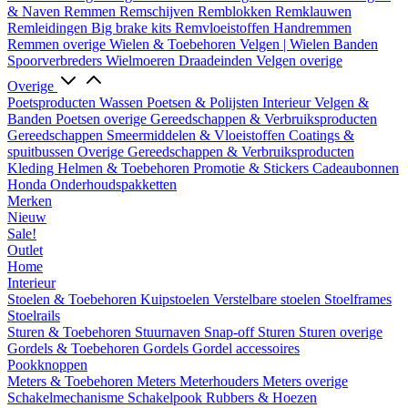
& Naven
Remmen
Remschijven
Remblokken
Remklauwen
Remleidingen
Big brake kits
Remvloeistoffen
Handremmen
Remmen overige
Wielen & Toebehoren
Velgen | Wielen
Banden
Spoorverbreders
Wielmoeren
Draadeinden
Velgen overige
Overige
Poetsproducten
Wassen
Poetsen & Polijsten
Interieur
Velgen &
Banden
Poetsen overige
Gereedschappen & Verbruiksproducten
Gereedschappen
Smeermiddelen & Vloeistoffen
Coatings &
spuitbussen
Overige Gereedschappen & Verbruiksproducten
Kleding
Helmen & Toebehoren
Promotie & Stickers
Cadeaubonnen
Honda Onderhoudspakketten
Merken
Nieuw
Sale!
Outlet
Home
Interieur
Stoelen & Toebehoren
Kuipstoelen
Verstelbare stoelen
Stoelframes
Stoelrails
Sturen & Toebehoren
Stuurnaven
Snap-off
Sturen
Sturen overige
Gordels & Toebehoren
Gordels
Gordel accessoires
Pookknoppen
Meters & Toebehoren
Meters
Meterhouders
Meters overige
Schakelmechanisme
Schakelpook
Rubbers & Hoezen