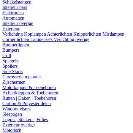
Schakelstangen
Interieur bars
Elektronica
Automatten
Interieur overige
Exterieur
Verlichting
Koplampen
Achterlichten
Knipperlichten
Mistlampen
Corner lichten
Lampensets
Verlichting overige
Bumperlippen
Bumpers
Grill
Spiegels
Spoilers
Side Skirts
Carrosserie reparatie
Zijschermen
Motorkappen & Toebehoren
Achterkleppen & Toebehoren
Ruiten | Daken | Toebehoren
Carbon & Polyester delen
Window visors
Sleepogen
Logo's | Stickers | Folies
Exterieur overige
Motorisch