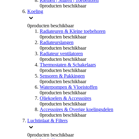
Riemen | Snaren | Toebehoren
0
producten beschikbaar
Koeling
0
producten beschikbaar
Radiateuren & Kleine toebehoren
0
producten beschikbaar
Radiateurslangen
0
producten beschikbaar
Radiateur ventilatoren
0
producten beschikbaar
Thermostaten & Schakelaars
0
producten beschikbaar
Sensoren & Pakkingen
0
producten beschikbaar
Waterpompen & Vloeistoffen
0
producten beschikbaar
Oliekoelers & Accessoires
0
producten beschikbaar
Accessoires & Overige koelingsdelen
0
producten beschikbaar
Luchtinlaat & Filters
0
producten beschikbaar