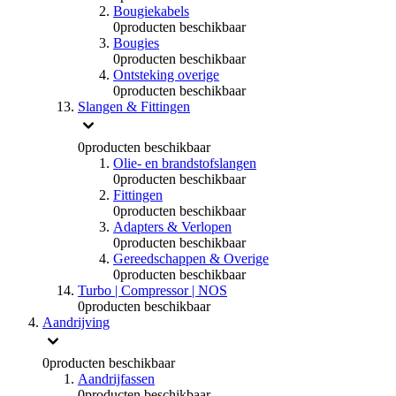
Bougiekabels
0
producten beschikbaar
Bougies
0
producten beschikbaar
Ontsteking overige
0
producten beschikbaar
Slangen & Fittingen
0
producten beschikbaar
Olie- en brandstofslangen
0
producten beschikbaar
Fittingen
0
producten beschikbaar
Adapters & Verlopen
0
producten beschikbaar
Gereedschappen & Overige
0
producten beschikbaar
Turbo | Compressor | NOS
0
producten beschikbaar
Aandrijving
0
producten beschikbaar
Aandrijfassen
0
producten beschikbaar