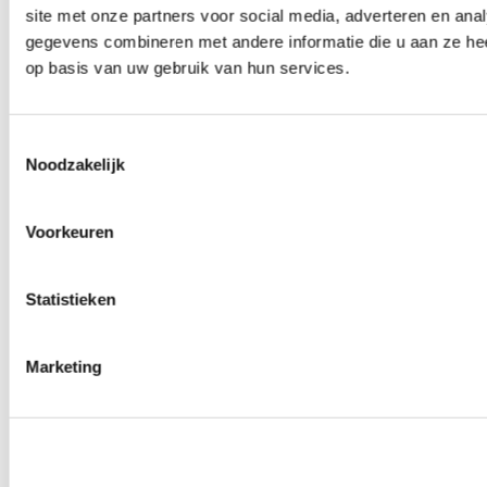
site met onze partners voor social media, adverteren en an
Wielmoeren
0
producten beschikbaar
gegevens combineren met andere informatie die u aan ze hee
Draadeinden
op basis van uw gebruik van hun services.
0
producten beschikbaar
Velgen overige
0
producten beschikbaar
Velgen | Wielen
Toestemmingsselectie
0
producten beschikbaar
Noodzakelijk
Banden
0
producten beschikbaar
Remmen
Voorkeuren
0
producten beschikbaar
Remschijven
Statistieken
0
producten beschikbaar
Remblokken
0
producten beschikbaar
Remklauwen
Marketing
0
producten beschikbaar
Remleidingen
0
producten beschikbaar
Big brake kits
0
producten beschikbaar
Remvloeistoffen