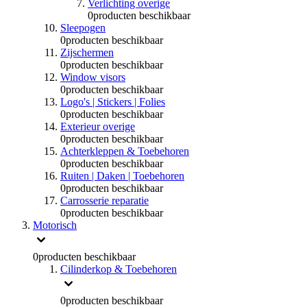
Verlichting overige
0
producten beschikbaar
Sleepogen
0
producten beschikbaar
Zijschermen
0
producten beschikbaar
Window visors
0
producten beschikbaar
Logo's | Stickers | Folies
0
producten beschikbaar
Exterieur overige
0
producten beschikbaar
Achterkleppen & Toebehoren
0
producten beschikbaar
Ruiten | Daken | Toebehoren
0
producten beschikbaar
Carrosserie reparatie
0
producten beschikbaar
Motorisch
0
producten beschikbaar
Cilinderkop & Toebehoren
0
producten beschikbaar