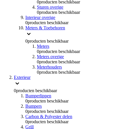
0
producten beschikbaar
Sturen overige
0
producten beschikbaar
Interieur overige
0
producten beschikbaar
Meters & Toebehoren
0
producten beschikbaar
Meters
0
producten beschikbaar
Meters overige
0
producten beschikbaar
Meterhouders
0
producten beschikbaar
Exterieur
0
producten beschikbaar
Bumperlippen
0
producten beschikbaar
Bumpers
0
producten beschikbaar
Carbon & Polyester delen
0
producten beschikbaar
Grill