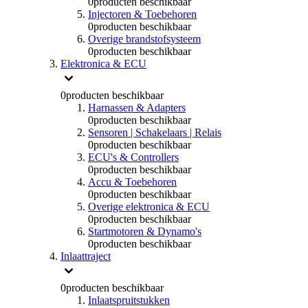
0
producten beschikbaar
Injectoren & Toebehoren
0
producten beschikbaar
Overige brandstofsysteem
0
producten beschikbaar
Elektronica & ECU
0
producten beschikbaar
Harnassen & Adapters
0
producten beschikbaar
Sensoren | Schakelaars | Relais
0
producten beschikbaar
ECU's & Controllers
0
producten beschikbaar
Accu & Toebehoren
0
producten beschikbaar
Overige elektronica & ECU
0
producten beschikbaar
Startmotoren & Dynamo's
0
producten beschikbaar
Inlaattraject
0
producten beschikbaar
Inlaatspruitstukken