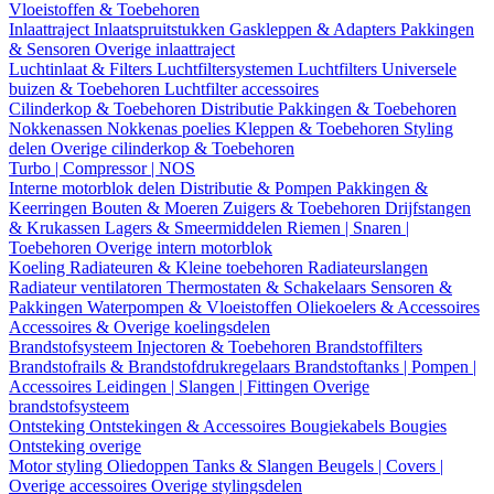
Vloeistoffen & Toebehoren
Inlaattraject
Inlaatspruitstukken
Gaskleppen & Adapters
Pakkingen
& Sensoren
Overige inlaattraject
Luchtinlaat & Filters
Luchtfiltersystemen
Luchtfilters
Universele
buizen & Toebehoren
Luchtfilter accessoires
Cilinderkop & Toebehoren
Distributie
Pakkingen & Toebehoren
Nokkenassen
Nokkenas poelies
Kleppen & Toebehoren
Styling
delen
Overige cilinderkop & Toebehoren
Turbo | Compressor | NOS
Interne motorblok delen
Distributie & Pompen
Pakkingen &
Keerringen
Bouten & Moeren
Zuigers & Toebehoren
Drijfstangen
& Krukassen
Lagers & Smeermiddelen
Riemen | Snaren |
Toebehoren
Overige intern motorblok
Koeling
Radiateuren & Kleine toebehoren
Radiateurslangen
Radiateur ventilatoren
Thermostaten & Schakelaars
Sensoren &
Pakkingen
Waterpompen & Vloeistoffen
Oliekoelers & Accessoires
Accessoires & Overige koelingsdelen
Brandstofsysteem
Injectoren & Toebehoren
Brandstoffilters
Brandstofrails & Brandstofdrukregelaars
Brandstoftanks | Pompen |
Accessoires
Leidingen | Slangen | Fittingen
Overige
brandstofsysteem
Ontsteking
Ontstekingen & Accessoires
Bougiekabels
Bougies
Ontsteking overige
Motor styling
Oliedoppen
Tanks & Slangen
Beugels | Covers |
Overige accessoires
Overige stylingsdelen