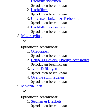
Luchtfiltersystemen
0
producten beschikbaar
Luchtfilters
0
producten beschikbaar
Universele buizen & Toebehoren
0
producten beschikbaar
Luchtfilter accessoires
0
producten beschikbaar
Motor styling
0
producten beschikbaar
Oliedoppen
0
producten beschikbaar
Beugels | Covers | Overige accessoires
0
producten beschikbaar
Tanks & Slangen
0
producten beschikbaar
Overige stylingsdelen
0
producten beschikbaar
Motorsteunen
0
producten beschikbaar
Steunen & Brackets
0
producten beschikbaar