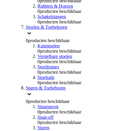
0
producten beschikbaar
Rubbers & Hoezen
0
producten beschikbaar
Schakelstangen
0
producten beschikbaar
Stoelen & Toebehoren
0
producten beschikbaar
Kuipstoelen
0
producten beschikbaar
Verstelbare stoelen
0
producten beschikbaar
Stoelframes
0
producten beschikbaar
Stoelrails
0
producten beschikbaar
Sturen & Toebehoren
0
producten beschikbaar
Stuurnaven
0
producten beschikbaar
Snap-off
0
producten beschikbaar
Sturen