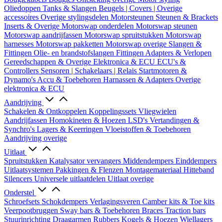
Oliedoppen
Tanks & Slangen
Beugels | Covers | Overige
accessoires
Overige stylingsdelen
Motorsteunen
Steunen & Brackets
Inserts & Overige
Motorswap onderdelen
Motorswap steunen
Motorswap aandrijfassen
Motorswap spruitstukken
Motorswap
harnesses
Motorswap pakketten
Motorswap overige
Slangen &
Fittingen
Olie- en brandstofslangen
Fittingen
Adapters & Verlopen
Gereedschappen & Overige
Elektronica & ECU
ECU's &
Controllers
Sensoren | Schakelaars | Relais
Startmotoren &
Dynamo's
Accu & Toebehoren
Harnassen & Adapters
Overige
elektronica & ECU
Aandrijving
Schakelen & Ontkoppelen
Koppelingssets
Vliegwielen
Aandrijfassen
Homokineten & Hoezen
LSD's
Vertandingen &
Synchro's
Lagers & Keerringen
Vloeistoffen & Toebehoren
Aandrijving overige
Uitlaat
Spruitstukken
Katalysator vervangers
Middendempers
Einddempers
Uitlaatsystemen
Pakkingen & Flenzen
Montagemateriaal
Hitteband
Silencers
Universele uitlaatdelen
Uitlaat overige
Onderstel
Schroefsets
Schokdempers
Verlagingsveren
Camber kits & Toe kits
Veerpootbruggen
Sway bars & Toebehoren
Braces
Traction bars
Stuurinrichting
Draagarmen
Rubbers
Kogels & Hoezen
Wiellagers