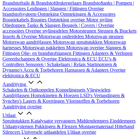
Brandstofrails & Brandstofdrukregelaars
Brandstoftanks | Pompen |
Accessoires
Leidingen | Slangen | Fittingen
Overige
brandstofsysteem
Ontsteking
Ontstekingen & Accessoires
Bougiekabels
Bougies
Ontsteking overige
Motor styling
Oliedoppen
Tanks & Slangen
Beugels | Covers | Overige
accessoires
Overige stylingsdelen
Motorsteunen
Steunen & Brackets
Inserts & Overige
Motorswap onderdelen
Motorswap steunen
Motorswap aandrijfassen
Motorswap spruitstukken
Motorswap
harnesses
Motorswap pakketten
Motorswap overige
Slangen &
Fittingen
Olie- en brandstofslangen
Fittingen
Adapters & Verlopen
Gereedschappen & Overige
Elektronica & ECU
ECU's &
Controllers
Sensoren | Schakelaars | Relais
Startmotoren &
Dynamo's
Accu & Toebehoren
Harnassen & Adapters
Overige
elektronica & ECU
Aandrijving
Schakelen & Ontkoppelen
Koppelingssets
Vliegwielen
Aandrijfassen
Homokineten & Hoezen
LSD's
Vertandingen &
Synchro's
Lagers & Keerringen
Vloeistoffen & Toebehoren
Aandrijving overige
Uitlaat
Spruitstukken
Katalysator vervangers
Middendempers
Einddempers
Uitlaatsystemen
Pakkingen & Flenzen
Montagemateriaal
Hitteband
Silencers
Universele uitlaatdelen
Uitlaat overige