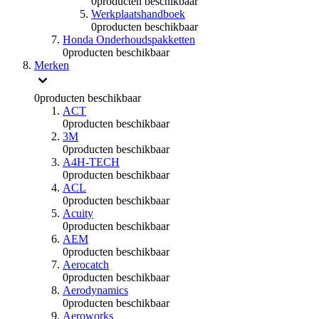
0
producten beschikbaar
Werkplaatshandboek
0
producten beschikbaar
Honda Onderhoudspakketten
0
producten beschikbaar
Merken
0
producten beschikbaar
ACT
0
producten beschikbaar
3M
0
producten beschikbaar
A4H-TECH
0
producten beschikbaar
ACL
0
producten beschikbaar
Acuity
0
producten beschikbaar
AEM
0
producten beschikbaar
Aerocatch
0
producten beschikbaar
Aerodynamics
0
producten beschikbaar
Aeroworks