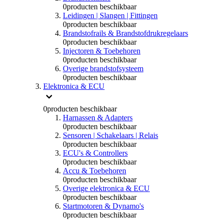
0
producten beschikbaar
Leidingen | Slangen | Fittingen
0
producten beschikbaar
Brandstofrails & Brandstofdrukregelaars
0
producten beschikbaar
Injectoren & Toebehoren
0
producten beschikbaar
Overige brandstofsysteem
0
producten beschikbaar
Elektronica & ECU
0
producten beschikbaar
Harnassen & Adapters
0
producten beschikbaar
Sensoren | Schakelaars | Relais
0
producten beschikbaar
ECU's & Controllers
0
producten beschikbaar
Accu & Toebehoren
0
producten beschikbaar
Overige elektronica & ECU
0
producten beschikbaar
Startmotoren & Dynamo's
0
producten beschikbaar