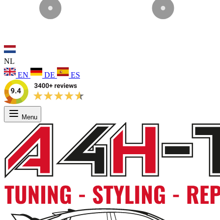
NL
EN
DE
ES
Menu