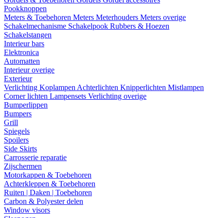
Pookknoppen
Meters & Toebehoren
Meters
Meterhouders
Meters overige
Schakelmechanisme
Schakelpook
Rubbers & Hoezen
Schakelstangen
Interieur bars
Elektronica
Automatten
Interieur overige
Exterieur
Verlichting
Koplampen
Achterlichten
Knipperlichten
Mistlampen
Corner lichten
Lampensets
Verlichting overige
Bumperlippen
Bumpers
Grill
Spiegels
Spoilers
Side Skirts
Carrosserie reparatie
Zijschermen
Motorkappen & Toebehoren
Achterkleppen & Toebehoren
Ruiten | Daken | Toebehoren
Carbon & Polyester delen
Window visors