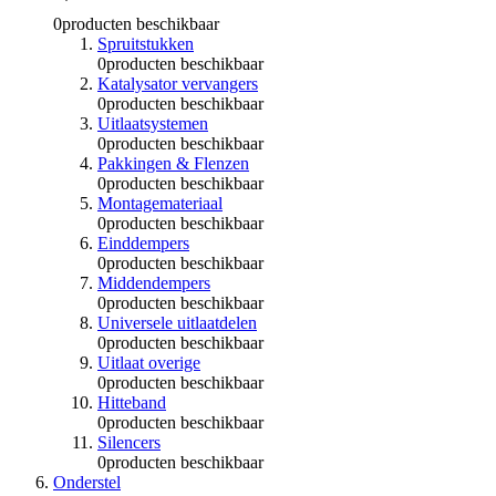
0
producten beschikbaar
Spruitstukken
0
producten beschikbaar
Katalysator vervangers
0
producten beschikbaar
Uitlaatsystemen
0
producten beschikbaar
Pakkingen & Flenzen
0
producten beschikbaar
Montagemateriaal
0
producten beschikbaar
Einddempers
0
producten beschikbaar
Middendempers
0
producten beschikbaar
Universele uitlaatdelen
0
producten beschikbaar
Uitlaat overige
0
producten beschikbaar
Hitteband
0
producten beschikbaar
Silencers
0
producten beschikbaar
Onderstel