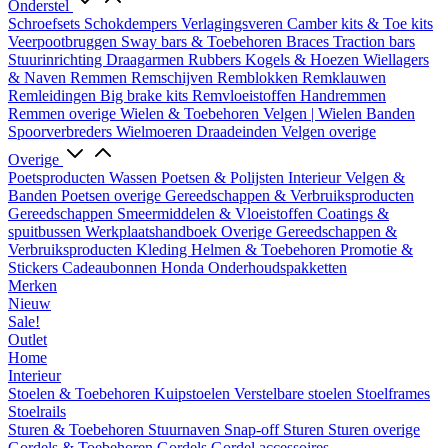
Onderstel
Schroefsets
Schokdempers
Verlagingsveren
Camber kits & Toe kits
Veerpootbruggen
Sway bars & Toebehoren
Braces
Traction bars
Stuurinrichting
Draagarmen
Rubbers
Kogels & Hoezen
Wiellagers
& Naven
Remmen
Remschijven
Remblokken
Remklauwen
Remleidingen
Big brake kits
Remvloeistoffen
Handremmen
Remmen overige
Wielen & Toebehoren
Velgen | Wielen
Banden
Spoorverbreders
Wielmoeren
Draadeinden
Velgen overige
Overige
Poetsproducten
Wassen
Poetsen & Polijsten
Interieur
Velgen &
Banden
Poetsen overige
Gereedschappen & Verbruiksproducten
Gereedschappen
Smeermiddelen & Vloeistoffen
Coatings &
spuitbussen
Werkplaatshandboek
Overige Gereedschappen &
Verbruiksproducten
Kleding
Helmen & Toebehoren
Promotie &
Stickers
Cadeaubonnen
Honda Onderhoudspakketten
Merken
Nieuw
Sale!
Outlet
Home
Interieur
Stoelen & Toebehoren
Kuipstoelen
Verstelbare stoelen
Stoelframes
Stoelrails
Sturen & Toebehoren
Stuurnaven
Snap-off
Sturen
Sturen overige
Gordels & Toebehoren
Gordels
Gordel accessoires