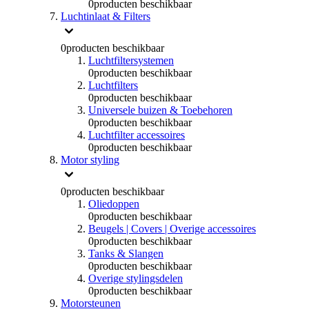
0
producten beschikbaar
Luchtinlaat & Filters
0
producten beschikbaar
Luchtfiltersystemen
0
producten beschikbaar
Luchtfilters
0
producten beschikbaar
Universele buizen & Toebehoren
0
producten beschikbaar
Luchtfilter accessoires
0
producten beschikbaar
Motor styling
0
producten beschikbaar
Oliedoppen
0
producten beschikbaar
Beugels | Covers | Overige accessoires
0
producten beschikbaar
Tanks & Slangen
0
producten beschikbaar
Overige stylingsdelen
0
producten beschikbaar
Motorsteunen