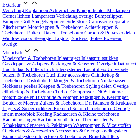
Exterieur
Verlichting
Koplampen
Achterlichten
Knipperlichten
Mistlampen
Corner lichten
Lampensets
Verlichting overige
Bumperlippen
Bumpers
Grill
Spiegels
Spoilers
Side Skirts
Carrosserie reparatie
Zijschermen
Motorkappen & Toebehoren
Achterkleppen &
Toebehoren
Ruiten | Daken | Toebehoren
Carbon & Polyester delen
Window visors
Sleepogen
Logo's | Stickers | Folies
Exterieur
overige
Motorisch
Vloeistoffen & Toebehoren
Inlaattraject
Inlaatspruitstukken
Gaskleppen & Adapters
Pakkingen & Sensoren
Overige inlaattraject
Luchtinlaat & Filters
Luchtfiltersystemen
Luchtfilters
Universele
buizen & Toebehoren
Luchtfilter accessoires
Cilinderkop &
Toebehoren
Distributie
Pakkingen & Toebehoren
Nokkenassen
Nokkenas poelies
Kleppen & Toebehoren
Styling delen
Overige
cilinderkop & Toebehoren
Turbo | Compressor | NOS
Interne
motorblok delen
Distributie & Pompen
Pakkingen & Keerringen
Bouten & Moeren
Zuigers & Toebehoren
Drijfstangen & Krukassen
Lagers & Smeermiddelen
Riemen | Snaren | Toebehoren
Overige
intern motorblok
Koeling
Radiateuren & Kleine toebehoren
Radiateurslangen
Radiateur ventilatoren
Thermostaten &
Schakelaars
Sensoren & Pakkingen
Waterpompen & Vloeistoffen
Oliekoelers & Accessoires
Accessoires & Overige koelingsdelen
Brandstofsysteem
Injectoren & Toebehoren
Brandstoffilters