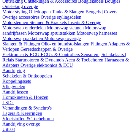
Ontsteking
Ontstekingen & Accessoires
Bougiekabels
Bougies
Ontsteking overige
Motor styling
Oliedoppen
Tanks & Slangen
Beugels | Covers |
Overige accessoires
Overige stylingsdelen
Motorsteunen
Steunen & Brackets
Inserts & Overige
Motorswap onderdelen
Motorswap steunen
Motorswap
aandrijfassen
Motorswap spruitstukken
Motorswap harnesses
Motorswap pakketten
Motorswap overige
Slangen & Fittingen
Olie- en brandstofslangen
Fittingen
Adapters &
Verlopen
Gereedschappen & Overige
Elektronica & ECU
ECU's & Controllers
Sensoren | Schakelaars |
Relais
Startmotoren & Dynamo's
Accu & Toebehoren
Harnassen &
Adapters
Overige elektronica & ECU
Aandrijving
Schakelen & Ontkoppelen
Koppelingssets
Vliegwielen
Aandrijfassen
Homokineten & Hoezen
LSD's
Vertandingen & Synchro's
Lagers & Keerringen
Vloeistoffen & Toebehoren
Aandrijving overige
Uitlaat