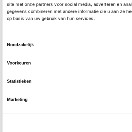
site met onze partners voor social media, adverteren en an
gegevens combineren met andere informatie die u aan ze hee
0
producten beschikbaar
op basis van uw gebruik van hun services.
Spoorverbreders
0
producten beschikbaar
Wielmoeren
0
producten beschikbaar
Toestemmingsselectie
Draadeinden
Noodzakelijk
0
producten beschikbaar
Velgen overige
0
producten beschikbaar
Velgen | Wielen
Voorkeuren
0
producten beschikbaar
Banden
0
producten beschikbaar
Statistieken
Remmen
0
producten beschikbaar
Marketing
Remschijven
0
producten beschikbaar
Remblokken
0
producten beschikbaar
Remklauwen
0
producten beschikbaar