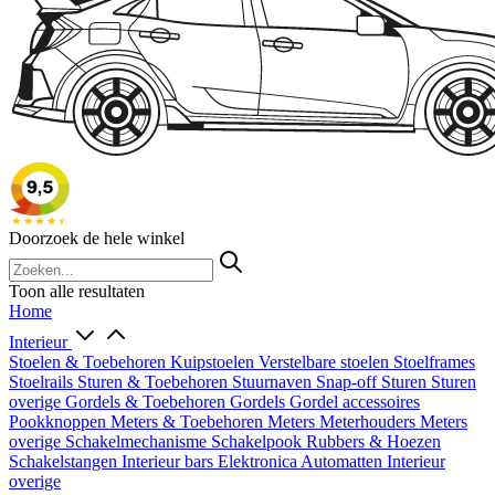
Doorzoek de hele winkel
Toon alle resultaten
Home
Interieur
Stoelen & Toebehoren
Kuipstoelen
Verstelbare stoelen
Stoelframes
Stoelrails
Sturen & Toebehoren
Stuurnaven
Snap-off
Sturen
Sturen
overige
Gordels & Toebehoren
Gordels
Gordel accessoires
Pookknoppen
Meters & Toebehoren
Meters
Meterhouders
Meters
overige
Schakelmechanisme
Schakelpook
Rubbers & Hoezen
Schakelstangen
Interieur bars
Elektronica
Automatten
Interieur
overige