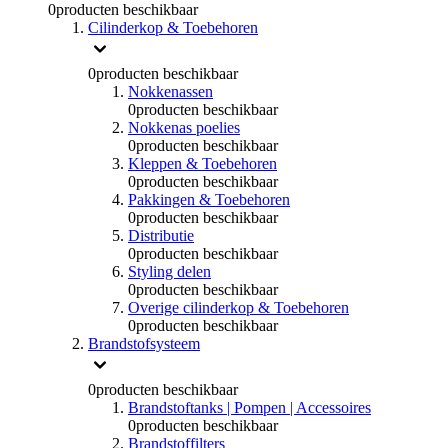
0
producten beschikbaar
Cilinderkop & Toebehoren
0
producten beschikbaar
Nokkenassen
0
producten beschikbaar
Nokkenas poelies
0
producten beschikbaar
Kleppen & Toebehoren
0
producten beschikbaar
Pakkingen & Toebehoren
0
producten beschikbaar
Distributie
0
producten beschikbaar
Styling delen
0
producten beschikbaar
Overige cilinderkop & Toebehoren
0
producten beschikbaar
Brandstofsysteem
0
producten beschikbaar
Brandstoftanks | Pompen | Accessoires
0
producten beschikbaar
Brandstoffilters