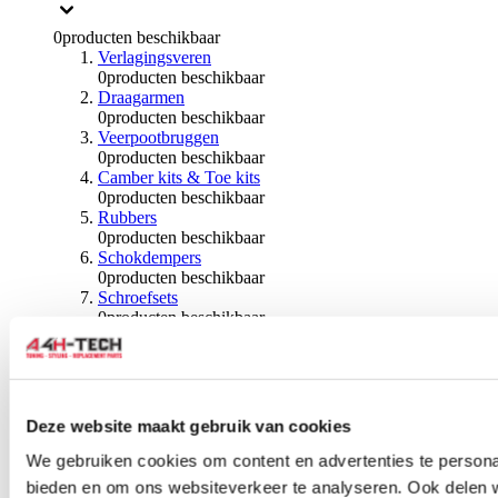
0
producten beschikbaar
Verlagingsveren
0
producten beschikbaar
Draagarmen
0
producten beschikbaar
Veerpootbruggen
0
producten beschikbaar
Camber kits & Toe kits
0
producten beschikbaar
Rubbers
0
producten beschikbaar
Schokdempers
0
producten beschikbaar
Schroefsets
0
producten beschikbaar
Traction bars
0
producten beschikbaar
Sway bars & Toebehoren
0
producten beschikbaar
Kogels & Hoezen
Deze website maakt gebruik van cookies
0
producten beschikbaar
Wiellagers & Naven
We gebruiken cookies om content en advertenties te personal
0
producten beschikbaar
bieden en om ons websiteverkeer te analyseren. Ook delen 
Wielen & Toebehoren