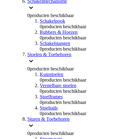
Schakelmechanisme
0
producten beschikbaar
Schakelpook
0
producten beschikbaar
Rubbers & Hoezen
0
producten beschikbaar
Schakelstangen
0
producten beschikbaar
Stoelen & Toebehoren
0
producten beschikbaar
Kuipstoelen
0
producten beschikbaar
Verstelbare stoelen
0
producten beschikbaar
Stoelframes
0
producten beschikbaar
Stoelrails
0
producten beschikbaar
Sturen & Toebehoren
0
producten beschikbaar
Stuurnaven