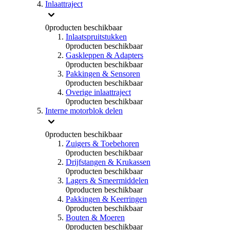
Inlaattraject
0
producten beschikbaar
Inlaatspruitstukken
0
producten beschikbaar
Gaskleppen & Adapters
0
producten beschikbaar
Pakkingen & Sensoren
0
producten beschikbaar
Overige inlaattraject
0
producten beschikbaar
Interne motorblok delen
0
producten beschikbaar
Zuigers & Toebehoren
0
producten beschikbaar
Drijfstangen & Krukassen
0
producten beschikbaar
Lagers & Smeermiddelen
0
producten beschikbaar
Pakkingen & Keerringen
0
producten beschikbaar
Bouten & Moeren
0
producten beschikbaar