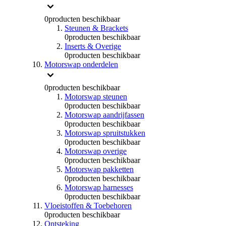
0
producten beschikbaar
Steunen & Brackets
0
producten beschikbaar
Inserts & Overige
0
producten beschikbaar
Motorswap onderdelen
0
producten beschikbaar
Motorswap steunen
0
producten beschikbaar
Motorswap aandrijfassen
0
producten beschikbaar
Motorswap spruitstukken
0
producten beschikbaar
Motorswap overige
0
producten beschikbaar
Motorswap pakketten
0
producten beschikbaar
Motorswap harnesses
0
producten beschikbaar
Vloeistoffen & Toebehoren
0
producten beschikbaar
Ontsteking