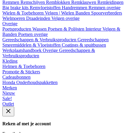
Remmen
Remschijven
Remblokken
Remklauwen
Remleidingen
Big brake kits
Remvloeistoffen
Handremmen
Remmen overige
Wielen & Toebehoren
Velgen | Wielen
Banden
Spoorverbreders
Wielmoeren
Draadeinden
Velgen overige
Overige
Poetsproducten
Wassen
Poetsen & Polijsten
Interieur
Velgen &
Banden
Poetsen overige
Gereedschappen & Verbruiksproducten
Gereedschappen
Smeermiddelen & Vloeistoffen
Coatings & spuitbussen
Werkplaatshandboek
Overige Gereedschappen &
Verbruiksproducten
Kleding
Helmen & Toebehoren
Promotie & Stickers
Cadeaubonnen
Honda Onderhoudspakketten
Merken
Nieuw
Sale!
Outlet
Reken af met je account