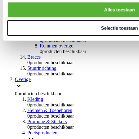
Remleidingen
0
producten beschikbaar
Alles toestaan
Big brake kits
0
producten beschikbaar
Remvloeistoffen
Selectie toestaan
0
producten beschikbaar
Handremmen
0
producten beschikbaar
Remmen overige
0
producten beschikbaar
Braces
0
producten beschikbaar
Stuurinrichting
0
producten beschikbaar
Overige
0
producten beschikbaar
Kleding
0
producten beschikbaar
Helmen & Toebehoren
0
producten beschikbaar
Promotie & Stickers
0
producten beschikbaar
Poetsproducten