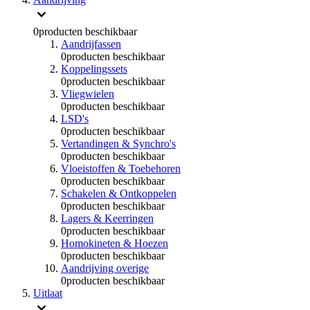
0
producten beschikbaar
Aandrijfassen
0
producten beschikbaar
Koppelingssets
0
producten beschikbaar
Vliegwielen
0
producten beschikbaar
LSD's
0
producten beschikbaar
Vertandingen & Synchro's
0
producten beschikbaar
Vloeistoffen & Toebehoren
0
producten beschikbaar
Schakelen & Ontkoppelen
0
producten beschikbaar
Lagers & Keerringen
0
producten beschikbaar
Homokineten & Hoezen
0
producten beschikbaar
Aandrijving overige
0
producten beschikbaar
Uitlaat