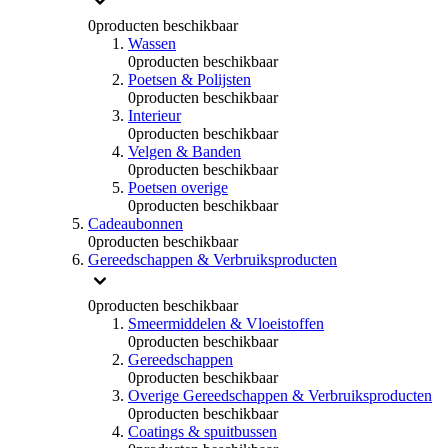
0
producten beschikbaar
Wassen
0
producten beschikbaar
Poetsen & Polijsten
0
producten beschikbaar
Interieur
0
producten beschikbaar
Velgen & Banden
0
producten beschikbaar
Poetsen overige
0
producten beschikbaar
Cadeaubonnen
0
producten beschikbaar
Gereedschappen & Verbruiksproducten
0
producten beschikbaar
Smeermiddelen & Vloeistoffen
0
producten beschikbaar
Gereedschappen
0
producten beschikbaar
Overige Gereedschappen & Verbruiksproducten
0
producten beschikbaar
Coatings & spuitbussen