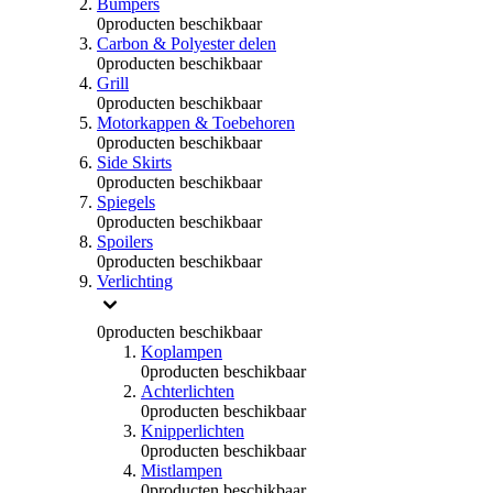
Bumpers
0
producten beschikbaar
Carbon & Polyester delen
0
producten beschikbaar
Grill
0
producten beschikbaar
Motorkappen & Toebehoren
0
producten beschikbaar
Side Skirts
0
producten beschikbaar
Spiegels
0
producten beschikbaar
Spoilers
0
producten beschikbaar
Verlichting
0
producten beschikbaar
Koplampen
0
producten beschikbaar
Achterlichten
0
producten beschikbaar
Knipperlichten
0
producten beschikbaar
Mistlampen
0
producten beschikbaar