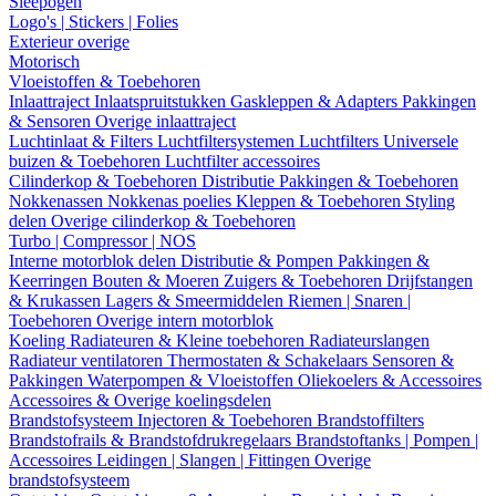
Sleepogen
Logo's | Stickers | Folies
Exterieur overige
Motorisch
Vloeistoffen & Toebehoren
Inlaattraject
Inlaatspruitstukken
Gaskleppen & Adapters
Pakkingen
& Sensoren
Overige inlaattraject
Luchtinlaat & Filters
Luchtfiltersystemen
Luchtfilters
Universele
buizen & Toebehoren
Luchtfilter accessoires
Cilinderkop & Toebehoren
Distributie
Pakkingen & Toebehoren
Nokkenassen
Nokkenas poelies
Kleppen & Toebehoren
Styling
delen
Overige cilinderkop & Toebehoren
Turbo | Compressor | NOS
Interne motorblok delen
Distributie & Pompen
Pakkingen &
Keerringen
Bouten & Moeren
Zuigers & Toebehoren
Drijfstangen
& Krukassen
Lagers & Smeermiddelen
Riemen | Snaren |
Toebehoren
Overige intern motorblok
Koeling
Radiateuren & Kleine toebehoren
Radiateurslangen
Radiateur ventilatoren
Thermostaten & Schakelaars
Sensoren &
Pakkingen
Waterpompen & Vloeistoffen
Oliekoelers & Accessoires
Accessoires & Overige koelingsdelen
Brandstofsysteem
Injectoren & Toebehoren
Brandstoffilters
Brandstofrails & Brandstofdrukregelaars
Brandstoftanks | Pompen |
Accessoires
Leidingen | Slangen | Fittingen
Overige
brandstofsysteem