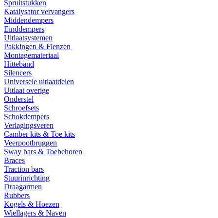
Spruitstukken
Katalysator vervangers
Middendempers
Einddempers
Uitlaatsystemen
Pakkingen & Flenzen
Montagemateriaal
Hitteband
Silencers
Universele uitlaatdelen
Uitlaat overige
Onderstel
Schroefsets
Schokdempers
Verlagingsveren
Camber kits & Toe kits
Veerpootbruggen
Sway bars & Toebehoren
Braces
Traction bars
Stuurinrichting
Draagarmen
Rubbers
Kogels & Hoezen
Wiellagers & Naven