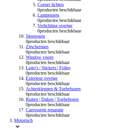
Corner lichten
0
producten beschikbaar
Lampensets
0
producten beschikbaar
Verlichting overige
0
producten beschikbaar
Sleepogen
0
producten beschikbaar
Zijschermen
0
producten beschikbaar
Window visors
0
producten beschikbaar
Logo's | Stickers | Folies
0
producten beschikbaar
Exterieur overige
0
producten beschikbaar
Achterkleppen & Toebehoren
0
producten beschikbaar
Ruiten | Daken | Toebehoren
0
producten beschikbaar
Carrosserie reparatie
0
producten beschikbaar
Motorisch