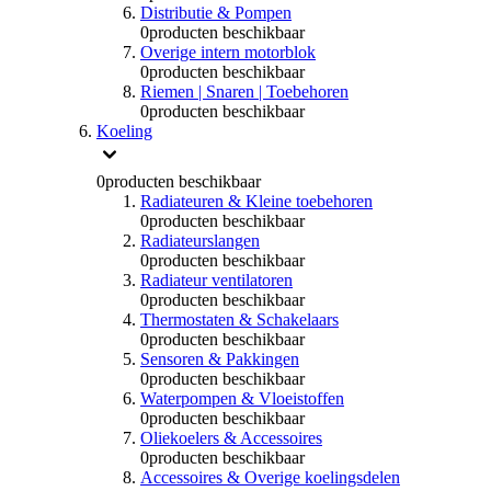
Distributie & Pompen
0
producten beschikbaar
Overige intern motorblok
0
producten beschikbaar
Riemen | Snaren | Toebehoren
0
producten beschikbaar
Koeling
0
producten beschikbaar
Radiateuren & Kleine toebehoren
0
producten beschikbaar
Radiateurslangen
0
producten beschikbaar
Radiateur ventilatoren
0
producten beschikbaar
Thermostaten & Schakelaars
0
producten beschikbaar
Sensoren & Pakkingen
0
producten beschikbaar
Waterpompen & Vloeistoffen
0
producten beschikbaar
Oliekoelers & Accessoires
0
producten beschikbaar
Accessoires & Overige koelingsdelen