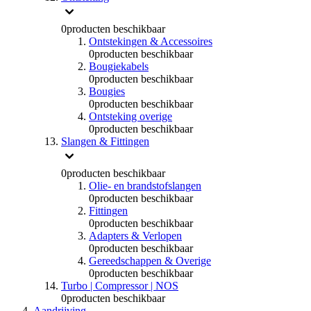
0
producten beschikbaar
Ontstekingen & Accessoires
0
producten beschikbaar
Bougiekabels
0
producten beschikbaar
Bougies
0
producten beschikbaar
Ontsteking overige
0
producten beschikbaar
Slangen & Fittingen
0
producten beschikbaar
Olie- en brandstofslangen
0
producten beschikbaar
Fittingen
0
producten beschikbaar
Adapters & Verlopen
0
producten beschikbaar
Gereedschappen & Overige
0
producten beschikbaar
Turbo | Compressor | NOS
0
producten beschikbaar
Aandrijving