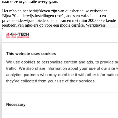
naar deze organisatie overgegaan.
Het mbo en het bedrijfsleven zijn van oudsher nauw verbonden.
Bijna 70 onderwijs-instellingen (roc’s, aoc’s en vakscholen) en
private onderwijsaanbieders leiden samen met ruim 200.000 erkende
leerbedrijven mbo-ers op voor een mooie carrière. Werkgevers
hebben goed opgeleide vakmensen nodig. De vraag naar personeel
en de eisen die het bedrijfsleven aan deze vakmensen stelt zijn
constant in beweging. Daarnaast moeten vmbo, mbo en hbo goed
op elkaar er aansluiten. SBB speelt hier actief op in en adviseert de
minister van OCW.
This website uses cookies
Klantenservice
We use cookies to personalise content and ads, to provide s
Registreren
traffic. We also share information about your use of our site 
B2B
analytics partners who may combine it with other information 
Bestellen
they’ve collected from your use of their services.
Verzenden/Afhalen
Betaalmogelijkheden
Order status
Vragen/Problemen/Help
Consent
Voorwaarden
Necessary
Selection
Algemene Voorwaarden
Privacy Policy