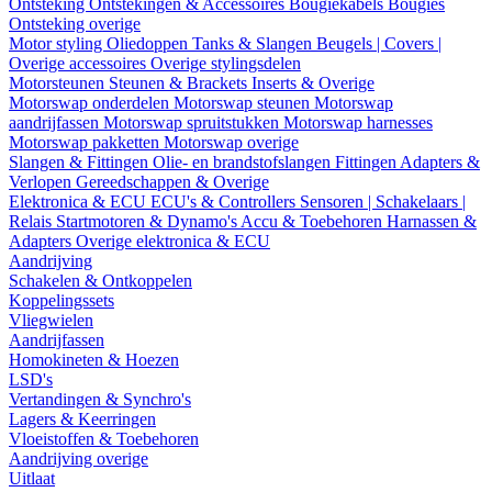
Ontsteking
Ontstekingen & Accessoires
Bougiekabels
Bougies
Ontsteking overige
Motor styling
Oliedoppen
Tanks & Slangen
Beugels | Covers |
Overige accessoires
Overige stylingsdelen
Motorsteunen
Steunen & Brackets
Inserts & Overige
Motorswap onderdelen
Motorswap steunen
Motorswap
aandrijfassen
Motorswap spruitstukken
Motorswap harnesses
Motorswap pakketten
Motorswap overige
Slangen & Fittingen
Olie- en brandstofslangen
Fittingen
Adapters &
Verlopen
Gereedschappen & Overige
Elektronica & ECU
ECU's & Controllers
Sensoren | Schakelaars |
Relais
Startmotoren & Dynamo's
Accu & Toebehoren
Harnassen &
Adapters
Overige elektronica & ECU
Aandrijving
Schakelen & Ontkoppelen
Koppelingssets
Vliegwielen
Aandrijfassen
Homokineten & Hoezen
LSD's
Vertandingen & Synchro's
Lagers & Keerringen
Vloeistoffen & Toebehoren
Aandrijving overige
Uitlaat