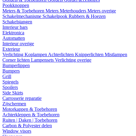
Pookknoppen
Meters & Toebehoren
Meters
Meterhouders
Meters overige
Schakelmechanisme
Schakelpook
Rubbers & Hoezen
Schakelstangen
Interieur bars
Elektronica
Automatten
Interieur overige
Exterieur
Verlichting
Koplampen
Achterlichten
Knipperlichten
Mistlampen
Corner lichten
Lampensets
Verlichting overige
Bumperlippen
Bumpers
Grill
Spiegels
Spoilers
Side Skirts
Carrosserie reparatie
Zijschermen
Motorkappen & Toebehoren
Achterkleppen & Toebehoren
Ruiten | Daken | Toebehoren
Carbon & Polyester delen
Window visors