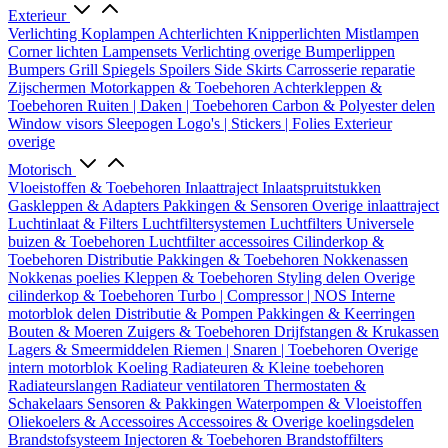
Exterieur
Verlichting
Koplampen
Achterlichten
Knipperlichten
Mistlampen
Corner lichten
Lampensets
Verlichting overige
Bumperlippen
Bumpers
Grill
Spiegels
Spoilers
Side Skirts
Carrosserie reparatie
Zijschermen
Motorkappen & Toebehoren
Achterkleppen &
Toebehoren
Ruiten | Daken | Toebehoren
Carbon & Polyester delen
Window visors
Sleepogen
Logo's | Stickers | Folies
Exterieur
overige
Motorisch
Vloeistoffen & Toebehoren
Inlaattraject
Inlaatspruitstukken
Gaskleppen & Adapters
Pakkingen & Sensoren
Overige inlaattraject
Luchtinlaat & Filters
Luchtfiltersystemen
Luchtfilters
Universele
buizen & Toebehoren
Luchtfilter accessoires
Cilinderkop &
Toebehoren
Distributie
Pakkingen & Toebehoren
Nokkenassen
Nokkenas poelies
Kleppen & Toebehoren
Styling delen
Overige
cilinderkop & Toebehoren
Turbo | Compressor | NOS
Interne
motorblok delen
Distributie & Pompen
Pakkingen & Keerringen
Bouten & Moeren
Zuigers & Toebehoren
Drijfstangen & Krukassen
Lagers & Smeermiddelen
Riemen | Snaren | Toebehoren
Overige
intern motorblok
Koeling
Radiateuren & Kleine toebehoren
Radiateurslangen
Radiateur ventilatoren
Thermostaten &
Schakelaars
Sensoren & Pakkingen
Waterpompen & Vloeistoffen
Oliekoelers & Accessoires
Accessoires & Overige koelingsdelen
Brandstofsysteem
Injectoren & Toebehoren
Brandstoffilters