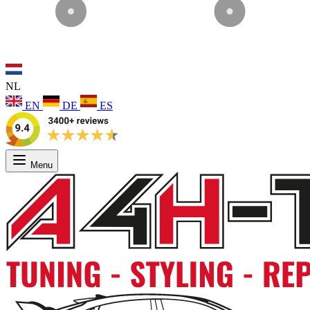
NL
EN
DE
ES
Menu