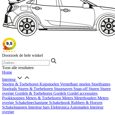
Doorzoek de hele winkel
Toon alle resultaten
Home
Interieur
Stoelen & Toebehoren
Kuipstoelen
Verstelbare stoelen
Stoelframes
Stoelrails
Sturen & Toebehoren
Stuurnaven
Snap-off
Sturen
Sturen
overige
Gordels & Toebehoren
Gordels
Gordel accessoires
Pookknoppen
Meters & Toebehoren
Meters
Meterhouders
Meters
overige
Schakelmechanisme
Schakelpook
Rubbers & Hoezen
Schakelstangen
Interieur bars
Elektronica
Automatten
Interieur
overige