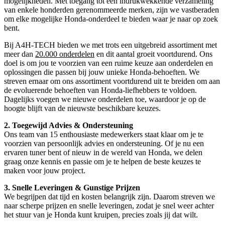
mogelijkheden. Met toegang tot een indrukwekkende verzameling
van enkele honderden gerenommeerde merken, zijn we vastberaden
om elke mogelijke Honda-onderdeel te bieden waar je naar op zoek
bent.
Bij A4H-TECH bieden we met trots een uitgebreid assortiment met
meer dan
20.000 onderdelen
en dit aantal groeit voortdurend. Ons
doel is om jou te voorzien van een ruime keuze aan onderdelen en
oplossingen die passen bij jouw unieke Honda-behoeften. We
streven ernaar om ons assortiment voortdurend uit te breiden om aan
de evoluerende behoeften van Honda-liefhebbers te voldoen.
Dagelijks voegen we nieuwe onderdelen toe, waardoor je op de
hoogte blijft van de nieuwste beschikbare keuzes.
2. Toegewijd Advies & Ondersteuning
Ons team van 15 enthousiaste medewerkers staat klaar om je te
voorzien van persoonlijk advies en ondersteuning. Of je nu een
ervaren tuner bent of nieuw in de wereld van Honda, we delen
graag onze kennis en passie om je te helpen de beste keuzes te
maken voor jouw project.
3. Snelle Leveringen & Gunstige Prijzen
We begrijpen dat tijd en kosten belangrijk zijn. Daarom streven we
naar scherpe prijzen en snelle leveringen, zodat je snel weer achter
het stuur van je Honda kunt kruipen, precies zoals jij dat wilt.