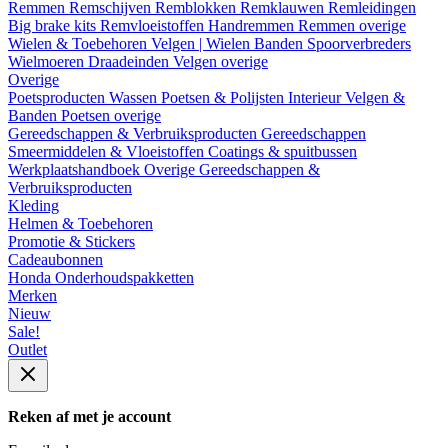
Remmen
Remschijven
Remblokken
Remklauwen
Remleidingen
Big brake kits
Remvloeistoffen
Handremmen
Remmen overige
Wielen & Toebehoren
Velgen | Wielen
Banden
Spoorverbreders
Wielmoeren
Draadeinden
Velgen overige
Overige
Poetsproducten
Wassen
Poetsen & Polijsten
Interieur
Velgen &
Banden
Poetsen overige
Gereedschappen & Verbruiksproducten
Gereedschappen
Smeermiddelen & Vloeistoffen
Coatings & spuitbussen
Werkplaatshandboek
Overige Gereedschappen &
Verbruiksproducten
Kleding
Helmen & Toebehoren
Promotie & Stickers
Cadeaubonnen
Honda Onderhoudspakketten
Merken
Nieuw
Sale!
Outlet
Reken af met je account