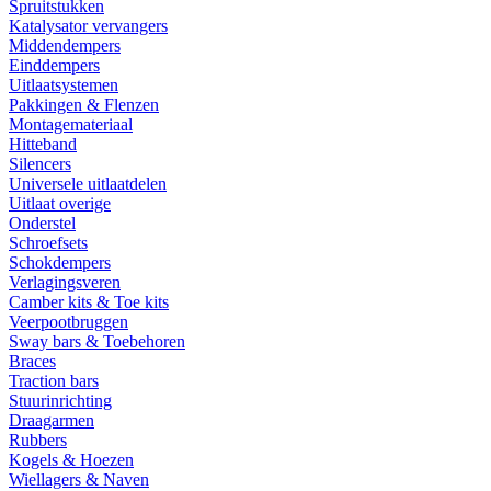
Spruitstukken
Katalysator vervangers
Middendempers
Einddempers
Uitlaatsystemen
Pakkingen & Flenzen
Montagemateriaal
Hitteband
Silencers
Universele uitlaatdelen
Uitlaat overige
Onderstel
Schroefsets
Schokdempers
Verlagingsveren
Camber kits & Toe kits
Veerpootbruggen
Sway bars & Toebehoren
Braces
Traction bars
Stuurinrichting
Draagarmen
Rubbers
Kogels & Hoezen
Wiellagers & Naven