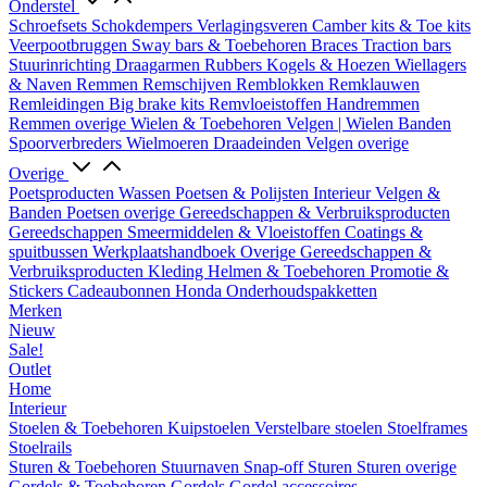
Onderstel
Schroefsets
Schokdempers
Verlagingsveren
Camber kits & Toe kits
Veerpootbruggen
Sway bars & Toebehoren
Braces
Traction bars
Stuurinrichting
Draagarmen
Rubbers
Kogels & Hoezen
Wiellagers
& Naven
Remmen
Remschijven
Remblokken
Remklauwen
Remleidingen
Big brake kits
Remvloeistoffen
Handremmen
Remmen overige
Wielen & Toebehoren
Velgen | Wielen
Banden
Spoorverbreders
Wielmoeren
Draadeinden
Velgen overige
Overige
Poetsproducten
Wassen
Poetsen & Polijsten
Interieur
Velgen &
Banden
Poetsen overige
Gereedschappen & Verbruiksproducten
Gereedschappen
Smeermiddelen & Vloeistoffen
Coatings &
spuitbussen
Werkplaatshandboek
Overige Gereedschappen &
Verbruiksproducten
Kleding
Helmen & Toebehoren
Promotie &
Stickers
Cadeaubonnen
Honda Onderhoudspakketten
Merken
Nieuw
Sale!
Outlet
Home
Interieur
Stoelen & Toebehoren
Kuipstoelen
Verstelbare stoelen
Stoelframes
Stoelrails
Sturen & Toebehoren
Stuurnaven
Snap-off
Sturen
Sturen overige
Gordels & Toebehoren
Gordels
Gordel accessoires