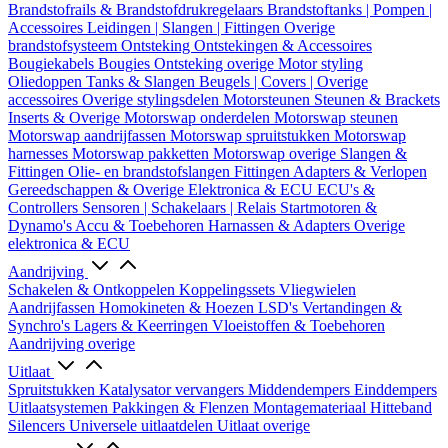
Brandstofrails & Brandstofdrukregelaars
Brandstoftanks | Pompen |
Accessoires
Leidingen | Slangen | Fittingen
Overige
brandstofsysteem
Ontsteking
Ontstekingen & Accessoires
Bougiekabels
Bougies
Ontsteking overige
Motor styling
Oliedoppen
Tanks & Slangen
Beugels | Covers | Overige
accessoires
Overige stylingsdelen
Motorsteunen
Steunen & Brackets
Inserts & Overige
Motorswap onderdelen
Motorswap steunen
Motorswap aandrijfassen
Motorswap spruitstukken
Motorswap
harnesses
Motorswap pakketten
Motorswap overige
Slangen &
Fittingen
Olie- en brandstofslangen
Fittingen
Adapters & Verlopen
Gereedschappen & Overige
Elektronica & ECU
ECU's &
Controllers
Sensoren | Schakelaars | Relais
Startmotoren &
Dynamo's
Accu & Toebehoren
Harnassen & Adapters
Overige
elektronica & ECU
Aandrijving
Schakelen & Ontkoppelen
Koppelingssets
Vliegwielen
Aandrijfassen
Homokineten & Hoezen
LSD's
Vertandingen &
Synchro's
Lagers & Keerringen
Vloeistoffen & Toebehoren
Aandrijving overige
Uitlaat
Spruitstukken
Katalysator vervangers
Middendempers
Einddempers
Uitlaatsystemen
Pakkingen & Flenzen
Montagemateriaal
Hitteband
Silencers
Universele uitlaatdelen
Uitlaat overige