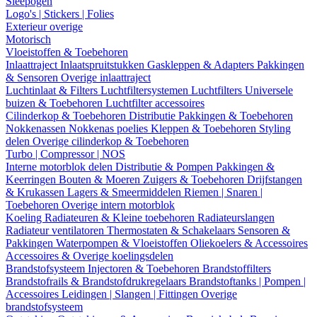
Sleepogen
Logo's | Stickers | Folies
Exterieur overige
Motorisch
Vloeistoffen & Toebehoren
Inlaattraject
Inlaatspruitstukken
Gaskleppen & Adapters
Pakkingen
& Sensoren
Overige inlaattraject
Luchtinlaat & Filters
Luchtfiltersystemen
Luchtfilters
Universele
buizen & Toebehoren
Luchtfilter accessoires
Cilinderkop & Toebehoren
Distributie
Pakkingen & Toebehoren
Nokkenassen
Nokkenas poelies
Kleppen & Toebehoren
Styling
delen
Overige cilinderkop & Toebehoren
Turbo | Compressor | NOS
Interne motorblok delen
Distributie & Pompen
Pakkingen &
Keerringen
Bouten & Moeren
Zuigers & Toebehoren
Drijfstangen
& Krukassen
Lagers & Smeermiddelen
Riemen | Snaren |
Toebehoren
Overige intern motorblok
Koeling
Radiateuren & Kleine toebehoren
Radiateurslangen
Radiateur ventilatoren
Thermostaten & Schakelaars
Sensoren &
Pakkingen
Waterpompen & Vloeistoffen
Oliekoelers & Accessoires
Accessoires & Overige koelingsdelen
Brandstofsysteem
Injectoren & Toebehoren
Brandstoffilters
Brandstofrails & Brandstofdrukregelaars
Brandstoftanks | Pompen |
Accessoires
Leidingen | Slangen | Fittingen
Overige
brandstofsysteem