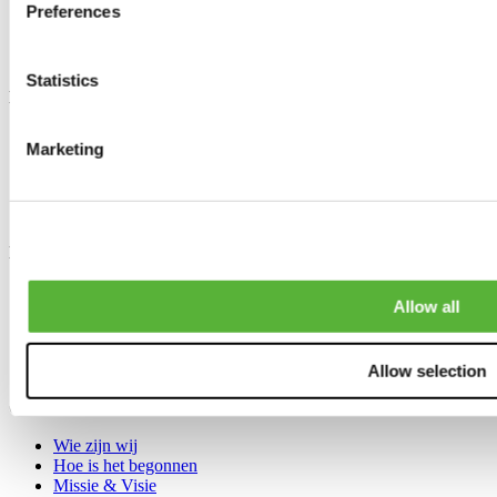
Preferences
Garantie & Service
Retour
Copyright
Statistics
Handige links
Werkplaatshandboeken
Marketing
Compressie calculator
Versnellingsbak calculator
ECU en foutcode identificatie
Honda olie & vloeistof
Modelinformatie
Honda S2000
Allow all
Honda Civic
Honda CRX / Del Sol
Honda CR-V
Honda Prelude
Allow selection
Over A4H-TECH
Wie zijn wij
Hoe is het begonnen
Missie & Visie