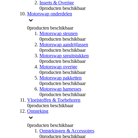
Inserts & Overige
0
producten beschikbaar
Motorswap onderdelen
0
producten beschikbaar
Motorswap steunen
0
producten beschikbaar
Motorswap aandrijfassen
0
producten beschikbaar
Motorswap spruitstukken
0
producten beschikbaar
Motorswap overige
0
producten beschikbaar
Motorswap pakketten
0
producten beschikbaar
Motorswap harnesses
0
producten beschikbaar
Vloeistoffen & Toebehoren
0
producten beschikbaar
Ontsteking
0
producten beschikbaar
Ontstekingen & Accessoires
0
producten beschikbaar