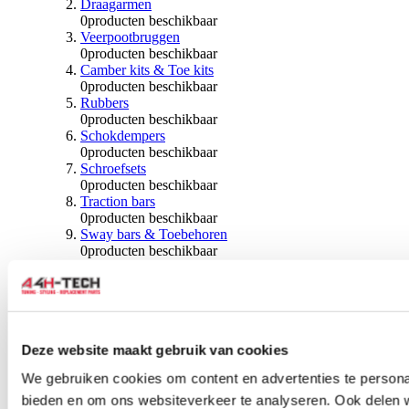
Draagarmen
0
producten beschikbaar
Veerpootbruggen
0
producten beschikbaar
Camber kits & Toe kits
0
producten beschikbaar
Rubbers
0
producten beschikbaar
Schokdempers
0
producten beschikbaar
Schroefsets
0
producten beschikbaar
Traction bars
0
producten beschikbaar
Sway bars & Toebehoren
0
producten beschikbaar
Kogels & Hoezen
0
producten beschikbaar
Wiellagers & Naven
0
producten beschikbaar
Wielen & Toebehoren
Deze website maakt gebruik van cookies
0
producten beschikbaar
We gebruiken cookies om content en advertenties te personal
Spoorverbreders
bieden en om ons websiteverkeer te analyseren. Ook delen 
0
producten beschikbaar