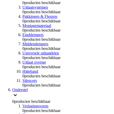
0
producten beschikbaar
Uitlaatsystemen
0
producten beschikbaar
Pakkingen & Flenzen
0
producten beschikbaar
Montagemateriaal
0
producten beschikbaar
Einddempers
0
producten beschikbaar
Middendempers
0
producten beschikbaar
Universele uitlaatdelen
0
producten beschikbaar
Uitlaat overige
0
producten beschikbaar
Hitteband
0
producten beschikbaar
Silencers
0
producten beschikbaar
Onderstel
0
producten beschikbaar
Verlagingsveren
0
producten beschikbaar