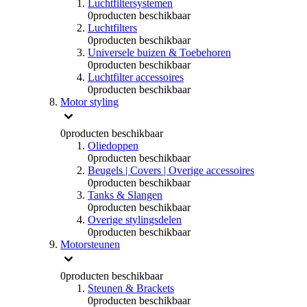
Luchtfiltersystemen
0
producten beschikbaar
Luchtfilters
0
producten beschikbaar
Universele buizen & Toebehoren
0
producten beschikbaar
Luchtfilter accessoires
0
producten beschikbaar
Motor styling
0
producten beschikbaar
Oliedoppen
0
producten beschikbaar
Beugels | Covers | Overige accessoires
0
producten beschikbaar
Tanks & Slangen
0
producten beschikbaar
Overige stylingsdelen
0
producten beschikbaar
Motorsteunen
0
producten beschikbaar
Steunen & Brackets
0
producten beschikbaar