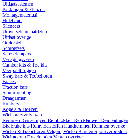
Uitlaatsystemen
Pakkingen & Flenzen
Montagemateriaal
Hitteband
Silencers
Universele uitlaatdelen
Uitlaat overige
Onderstel
Schroefsets
Schokdempers
Verlagingsveren
Camber kits & Toe kits
Veerpootbruggen
Sway bars & Toebehoren
Braces
Traction bars
Stuurinrichting
Draagarmen
Rubbers
Kogels & Hoezen
Wiellagers & Naven
Remmen
Remschijven
Remblokken
Remklauwen
Remleidingen
Big brake kits
Remvloeistoffen
Handremmen
Remmen overige
Wielen & Toebehoren
Velgen | Wielen
Banden
Spoorverbreders
Wielmoeren
Draadeinden
Velgen overige