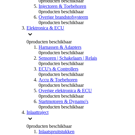
0
producten beschikbaar
Injectoren & Toebehoren
0
producten beschikbaar
Overige brandstofsysteem
0
producten beschikbaar
Elektronica & ECU
0
producten beschikbaar
Harnassen & Adapters
0
producten beschikbaar
Sensoren | Schakelaars | Relais
0
producten beschikbaar
ECU's & Controllers
0
producten beschikbaar
Accu & Toebehoren
0
producten beschikbaar
Overige elektronica & ECU
0
producten beschikbaar
Startmotoren & Dynamo's
0
producten beschikbaar
Inlaattraject
0
producten beschikbaar
Inlaatspruitstukken