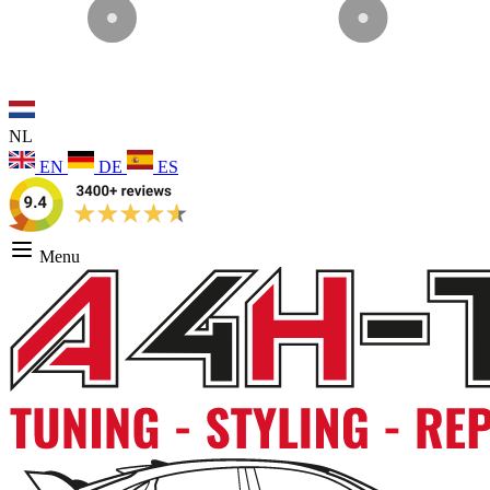
NL
EN
DE
ES
Menu