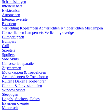
Schakelstangen
Interieur bars
Elektronica
Automatten
Interieur overige
Exterieur
Verlichting
Koplampen
Achterlichten
Knipperlichten
Mistlampen
Corner lichten
Lampensets
Verlichting overige
Bumperlippen
Bumpers
Grill
Spiegels
Spoilers
Side Skirts
Carrosserie reparatie
Zijschermen
Motorkappen & Toebehoren
Achterkleppen & Toebehoren
Ruiten | Daken | Toebehoren
Carbon & Polyester delen
Window visors
Sleepogen
Logo's | Stickers | Folies
Exterieur overige
Motorisch