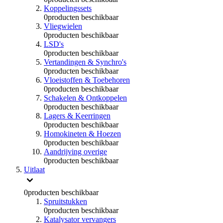
Koppelingssets
0
producten beschikbaar
Vliegwielen
0
producten beschikbaar
LSD's
0
producten beschikbaar
Vertandingen & Synchro's
0
producten beschikbaar
Vloeistoffen & Toebehoren
0
producten beschikbaar
Schakelen & Ontkoppelen
0
producten beschikbaar
Lagers & Keerringen
0
producten beschikbaar
Homokineten & Hoezen
0
producten beschikbaar
Aandrijving overige
0
producten beschikbaar
Uitlaat
0
producten beschikbaar
Spruitstukken
0
producten beschikbaar
Katalysator vervangers