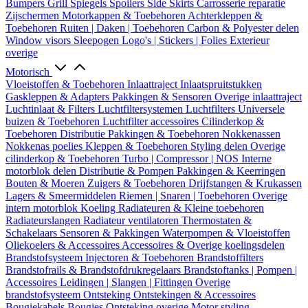
Bumpers
Grill
Spiegels
Spoilers
Side Skirts
Carrosserie reparatie
Zijschermen
Motorkappen & Toebehoren
Achterkleppen &
Toebehoren
Ruiten | Daken | Toebehoren
Carbon & Polyester delen
Window visors
Sleepogen
Logo's | Stickers | Folies
Exterieur
overige
Motorisch
Vloeistoffen & Toebehoren
Inlaattraject
Inlaatspruitstukken
Gaskleppen & Adapters
Pakkingen & Sensoren
Overige inlaattraject
Luchtinlaat & Filters
Luchtfiltersystemen
Luchtfilters
Universele
buizen & Toebehoren
Luchtfilter accessoires
Cilinderkop &
Toebehoren
Distributie
Pakkingen & Toebehoren
Nokkenassen
Nokkenas poelies
Kleppen & Toebehoren
Styling delen
Overige
cilinderkop & Toebehoren
Turbo | Compressor | NOS
Interne
motorblok delen
Distributie & Pompen
Pakkingen & Keerringen
Bouten & Moeren
Zuigers & Toebehoren
Drijfstangen & Krukassen
Lagers & Smeermiddelen
Riemen | Snaren | Toebehoren
Overige
intern motorblok
Koeling
Radiateuren & Kleine toebehoren
Radiateurslangen
Radiateur ventilatoren
Thermostaten &
Schakelaars
Sensoren & Pakkingen
Waterpompen & Vloeistoffen
Oliekoelers & Accessoires
Accessoires & Overige koelingsdelen
Brandstofsysteem
Injectoren & Toebehoren
Brandstoffilters
Brandstofrails & Brandstofdrukregelaars
Brandstoftanks | Pompen |
Accessoires
Leidingen | Slangen | Fittingen
Overige
brandstofsysteem
Ontsteking
Ontstekingen & Accessoires
Bougiekabels
Bougies
Ontsteking overige
Motor styling