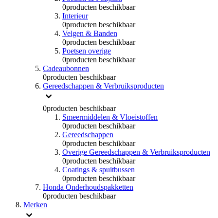
0
producten beschikbaar
Interieur
0
producten beschikbaar
Velgen & Banden
0
producten beschikbaar
Poetsen overige
0
producten beschikbaar
Cadeaubonnen
0
producten beschikbaar
Gereedschappen & Verbruiksproducten
0
producten beschikbaar
Smeermiddelen & Vloeistoffen
0
producten beschikbaar
Gereedschappen
0
producten beschikbaar
Overige Gereedschappen & Verbruiksproducten
0
producten beschikbaar
Coatings & spuitbussen
0
producten beschikbaar
Honda Onderhoudspakketten
0
producten beschikbaar
Merken