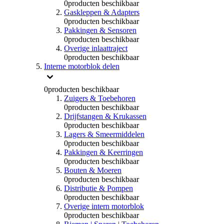
0
producten beschikbaar
Gaskleppen & Adapters
0
producten beschikbaar
Pakkingen & Sensoren
0
producten beschikbaar
Overige inlaattraject
0
producten beschikbaar
Interne motorblok delen
0
producten beschikbaar
Zuigers & Toebehoren
0
producten beschikbaar
Drijfstangen & Krukassen
0
producten beschikbaar
Lagers & Smeermiddelen
0
producten beschikbaar
Pakkingen & Keerringen
0
producten beschikbaar
Bouten & Moeren
0
producten beschikbaar
Distributie & Pompen
0
producten beschikbaar
Overige intern motorblok
0
producten beschikbaar