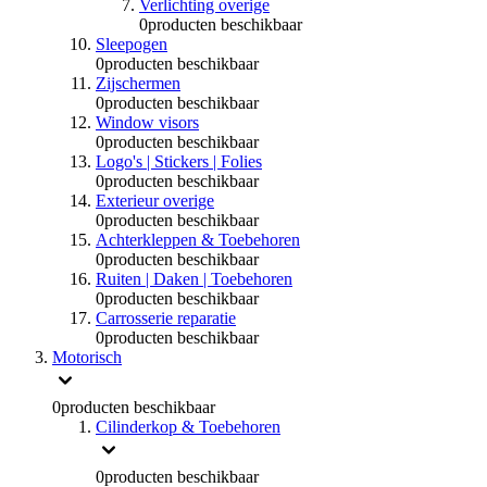
Verlichting overige
0
producten beschikbaar
Sleepogen
0
producten beschikbaar
Zijschermen
0
producten beschikbaar
Window visors
0
producten beschikbaar
Logo's | Stickers | Folies
0
producten beschikbaar
Exterieur overige
0
producten beschikbaar
Achterkleppen & Toebehoren
0
producten beschikbaar
Ruiten | Daken | Toebehoren
0
producten beschikbaar
Carrosserie reparatie
0
producten beschikbaar
Motorisch
0
producten beschikbaar
Cilinderkop & Toebehoren
0
producten beschikbaar