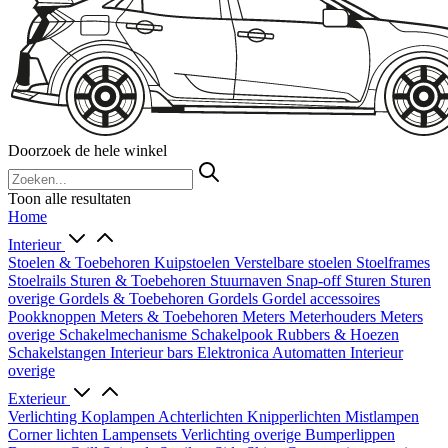
Doorzoek de hele winkel
Toon alle resultaten
Home
Interieur
Stoelen & Toebehoren
Kuipstoelen
Verstelbare stoelen
Stoelframes
Stoelrails
Sturen & Toebehoren
Stuurnaven
Snap-off
Sturen
Sturen
overige
Gordels & Toebehoren
Gordels
Gordel accessoires
Pookknoppen
Meters & Toebehoren
Meters
Meterhouders
Meters
overige
Schakelmechanisme
Schakelpook
Rubbers & Hoezen
Schakelstangen
Interieur bars
Elektronica
Automatten
Interieur
overige
Exterieur
Verlichting
Koplampen
Achterlichten
Knipperlichten
Mistlampen
Corner lichten
Lampensets
Verlichting overige
Bumperlippen