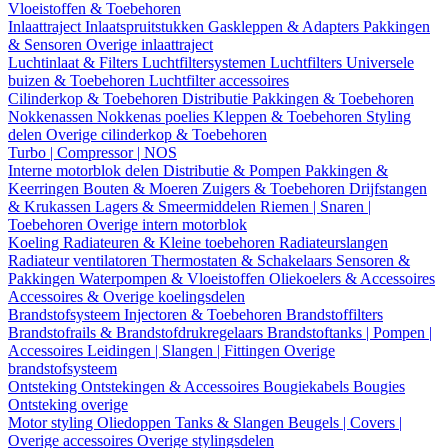
Vloeistoffen & Toebehoren
Inlaattraject
Inlaatspruitstukken
Gaskleppen & Adapters
Pakkingen
& Sensoren
Overige inlaattraject
Luchtinlaat & Filters
Luchtfiltersystemen
Luchtfilters
Universele
buizen & Toebehoren
Luchtfilter accessoires
Cilinderkop & Toebehoren
Distributie
Pakkingen & Toebehoren
Nokkenassen
Nokkenas poelies
Kleppen & Toebehoren
Styling
delen
Overige cilinderkop & Toebehoren
Turbo | Compressor | NOS
Interne motorblok delen
Distributie & Pompen
Pakkingen &
Keerringen
Bouten & Moeren
Zuigers & Toebehoren
Drijfstangen
& Krukassen
Lagers & Smeermiddelen
Riemen | Snaren |
Toebehoren
Overige intern motorblok
Koeling
Radiateuren & Kleine toebehoren
Radiateurslangen
Radiateur ventilatoren
Thermostaten & Schakelaars
Sensoren &
Pakkingen
Waterpompen & Vloeistoffen
Oliekoelers & Accessoires
Accessoires & Overige koelingsdelen
Brandstofsysteem
Injectoren & Toebehoren
Brandstoffilters
Brandstofrails & Brandstofdrukregelaars
Brandstoftanks | Pompen |
Accessoires
Leidingen | Slangen | Fittingen
Overige
brandstofsysteem
Ontsteking
Ontstekingen & Accessoires
Bougiekabels
Bougies
Ontsteking overige
Motor styling
Oliedoppen
Tanks & Slangen
Beugels | Covers |
Overige accessoires
Overige stylingsdelen