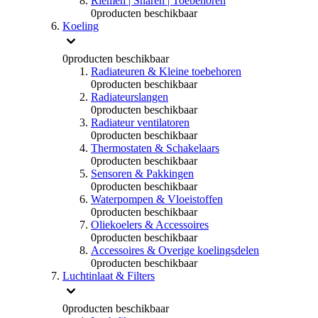
Riemen | Snaren | Toebehoren
0
producten beschikbaar
Koeling
0
producten beschikbaar
Radiateuren & Kleine toebehoren
0
producten beschikbaar
Radiateurslangen
0
producten beschikbaar
Radiateur ventilatoren
0
producten beschikbaar
Thermostaten & Schakelaars
0
producten beschikbaar
Sensoren & Pakkingen
0
producten beschikbaar
Waterpompen & Vloeistoffen
0
producten beschikbaar
Oliekoelers & Accessoires
0
producten beschikbaar
Accessoires & Overige koelingsdelen
0
producten beschikbaar
Luchtinlaat & Filters
0
producten beschikbaar