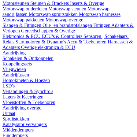
Motorsteunen
Steunen & Brackets
Inserts & Overige
Motorswap onderdelen
Motorswap steunen
Motorswap
aandrijfassen
Motorswap spruitstukken
Motorswap harnesses
Motorswap pakketten
Motorswap overige
Slangen & Fittingen
Olie- en brandstofslangen
Fittingen
Adapters &
Verlopen
Gereedschappen & Overige
Elektronica & ECU
ECU's & Controllers
Sensoren | Schakelaars |
Relais
Startmotoren & Dynamo's
Accu & Toebehoren
Harnassen &
Adapters
Overige elektronica & ECU
Aandrijving
Schakelen & Ontkoppelen
Koppelingssets
Vliegwielen
Aandrijfassen
Homokineten & Hoezen
LSD's
Vertandingen & Synchro's
Lagers & Keerringen
Vloeistoffen & Toebehoren
Aandrijving overige
Uitlaat
Spruitstukken
Katalysator vervangers
Middendempers
Einddempers