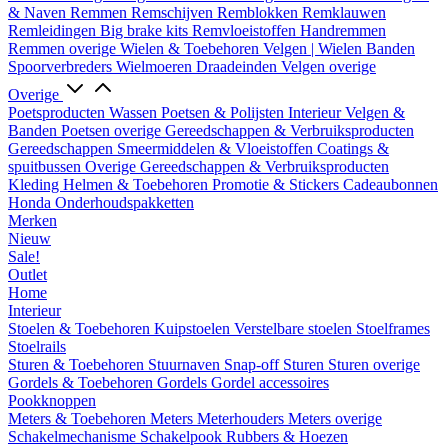
& Naven
Remmen
Remschijven
Remblokken
Remklauwen
Remleidingen
Big brake kits
Remvloeistoffen
Handremmen
Remmen overige
Wielen & Toebehoren
Velgen | Wielen
Banden
Spoorverbreders
Wielmoeren
Draadeinden
Velgen overige
Overige
Poetsproducten
Wassen
Poetsen & Polijsten
Interieur
Velgen &
Banden
Poetsen overige
Gereedschappen & Verbruiksproducten
Gereedschappen
Smeermiddelen & Vloeistoffen
Coatings &
spuitbussen
Overige Gereedschappen & Verbruiksproducten
Kleding
Helmen & Toebehoren
Promotie & Stickers
Cadeaubonnen
Honda Onderhoudspakketten
Merken
Nieuw
Sale!
Outlet
Home
Interieur
Stoelen & Toebehoren
Kuipstoelen
Verstelbare stoelen
Stoelframes
Stoelrails
Sturen & Toebehoren
Stuurnaven
Snap-off
Sturen
Sturen overige
Gordels & Toebehoren
Gordels
Gordel accessoires
Pookknoppen
Meters & Toebehoren
Meters
Meterhouders
Meters overige
Schakelmechanisme
Schakelpook
Rubbers & Hoezen