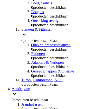
Bougiekabels
0
producten beschikbaar
Bougies
0
producten beschikbaar
Ontsteking overige
0
producten beschikbaar
Slangen & Fittingen
0
producten beschikbaar
Olie- en brandstofslangen
0
producten beschikbaar
Fittingen
0
producten beschikbaar
Adapters & Verlopen
0
producten beschikbaar
Gereedschappen & Overige
0
producten beschikbaar
Turbo | Compressor | NOS
0
producten beschikbaar
Aandrijving
0
producten beschikbaar
Aandrijfassen
0
producten beschikbaar