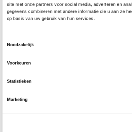
site met onze partners voor social media, adverteren en an
Wielmoeren
0
producten beschikbaar
gegevens combineren met andere informatie die u aan ze hee
Draadeinden
op basis van uw gebruik van hun services.
0
producten beschikbaar
Velgen overige
0
producten beschikbaar
Velgen | Wielen
Toestemmingsselectie
0
producten beschikbaar
Noodzakelijk
Banden
0
producten beschikbaar
Remmen
Voorkeuren
0
producten beschikbaar
Remschijven
Statistieken
0
producten beschikbaar
Remblokken
0
producten beschikbaar
Remklauwen
Marketing
0
producten beschikbaar
Remleidingen
0
producten beschikbaar
Big brake kits
0
producten beschikbaar
Remvloeistoffen