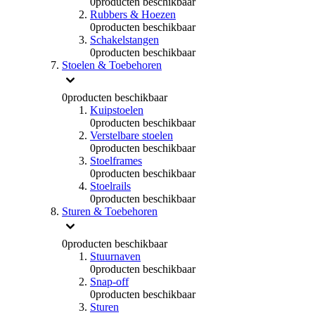
0
producten beschikbaar
Rubbers & Hoezen
0
producten beschikbaar
Schakelstangen
0
producten beschikbaar
Stoelen & Toebehoren
0
producten beschikbaar
Kuipstoelen
0
producten beschikbaar
Verstelbare stoelen
0
producten beschikbaar
Stoelframes
0
producten beschikbaar
Stoelrails
0
producten beschikbaar
Sturen & Toebehoren
0
producten beschikbaar
Stuurnaven
0
producten beschikbaar
Snap-off
0
producten beschikbaar
Sturen