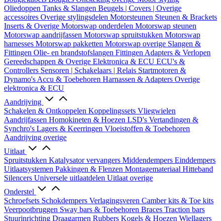
Oliedoppen
Tanks & Slangen
Beugels | Covers | Overige
accessoires
Overige stylingsdelen
Motorsteunen
Steunen & Brackets
Inserts & Overige
Motorswap onderdelen
Motorswap steunen
Motorswap aandrijfassen
Motorswap spruitstukken
Motorswap
harnesses
Motorswap pakketten
Motorswap overige
Slangen &
Fittingen
Olie- en brandstofslangen
Fittingen
Adapters & Verlopen
Gereedschappen & Overige
Elektronica & ECU
ECU's &
Controllers
Sensoren | Schakelaars | Relais
Startmotoren &
Dynamo's
Accu & Toebehoren
Harnassen & Adapters
Overige
elektronica & ECU
Aandrijving
Schakelen & Ontkoppelen
Koppelingssets
Vliegwielen
Aandrijfassen
Homokineten & Hoezen
LSD's
Vertandingen &
Synchro's
Lagers & Keerringen
Vloeistoffen & Toebehoren
Aandrijving overige
Uitlaat
Spruitstukken
Katalysator vervangers
Middendempers
Einddempers
Uitlaatsystemen
Pakkingen & Flenzen
Montagemateriaal
Hitteband
Silencers
Universele uitlaatdelen
Uitlaat overige
Onderstel
Schroefsets
Schokdempers
Verlagingsveren
Camber kits & Toe kits
Veerpootbruggen
Sway bars & Toebehoren
Braces
Traction bars
Stuurinrichting
Draagarmen
Rubbers
Kogels & Hoezen
Wiellagers