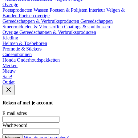
Overige
Poetsproducten
Wassen
Poetsen & Polijsten
Interieur
Velgen &
Banden
Poetsen overige
Gereedschappen & Verbruiksproducten
Gereedschappen
Smeermiddelen & Vloeistoffen
Coatings & spuitbussen
Overige Gereedschappen & Verbruiksproducten
Kleding
Helmen & Toebehoren
Promotie & Stickers
Cadeaubonnen
Honda Onderhoudspakketten
Merken
Nieuw
Sale!
Outlet
Reken af met je account
E-mail adres
Wachtwoord
Wachtwoord vergeten?
Inloggen