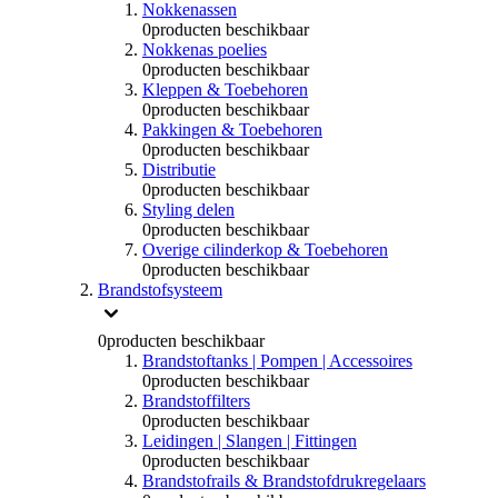
Nokkenassen
0
producten beschikbaar
Nokkenas poelies
0
producten beschikbaar
Kleppen & Toebehoren
0
producten beschikbaar
Pakkingen & Toebehoren
0
producten beschikbaar
Distributie
0
producten beschikbaar
Styling delen
0
producten beschikbaar
Overige cilinderkop & Toebehoren
0
producten beschikbaar
Brandstofsysteem
0
producten beschikbaar
Brandstoftanks | Pompen | Accessoires
0
producten beschikbaar
Brandstoffilters
0
producten beschikbaar
Leidingen | Slangen | Fittingen
0
producten beschikbaar
Brandstofrails & Brandstofdrukregelaars