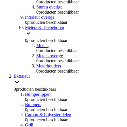
0
producten beschikbaar
Sturen overige
0
producten beschikbaar
Interieur overige
0
producten beschikbaar
Meters & Toebehoren
0
producten beschikbaar
Meters
0
producten beschikbaar
Meters overige
0
producten beschikbaar
Meterhouders
0
producten beschikbaar
Exterieur
0
producten beschikbaar
Bumperlippen
0
producten beschikbaar
Bumpers
0
producten beschikbaar
Carbon & Polyester delen
0
producten beschikbaar
Grill