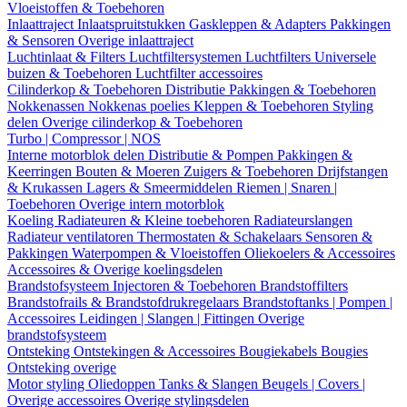
Vloeistoffen & Toebehoren
Inlaattraject
Inlaatspruitstukken
Gaskleppen & Adapters
Pakkingen
& Sensoren
Overige inlaattraject
Luchtinlaat & Filters
Luchtfiltersystemen
Luchtfilters
Universele
buizen & Toebehoren
Luchtfilter accessoires
Cilinderkop & Toebehoren
Distributie
Pakkingen & Toebehoren
Nokkenassen
Nokkenas poelies
Kleppen & Toebehoren
Styling
delen
Overige cilinderkop & Toebehoren
Turbo | Compressor | NOS
Interne motorblok delen
Distributie & Pompen
Pakkingen &
Keerringen
Bouten & Moeren
Zuigers & Toebehoren
Drijfstangen
& Krukassen
Lagers & Smeermiddelen
Riemen | Snaren |
Toebehoren
Overige intern motorblok
Koeling
Radiateuren & Kleine toebehoren
Radiateurslangen
Radiateur ventilatoren
Thermostaten & Schakelaars
Sensoren &
Pakkingen
Waterpompen & Vloeistoffen
Oliekoelers & Accessoires
Accessoires & Overige koelingsdelen
Brandstofsysteem
Injectoren & Toebehoren
Brandstoffilters
Brandstofrails & Brandstofdrukregelaars
Brandstoftanks | Pompen |
Accessoires
Leidingen | Slangen | Fittingen
Overige
brandstofsysteem
Ontsteking
Ontstekingen & Accessoires
Bougiekabels
Bougies
Ontsteking overige
Motor styling
Oliedoppen
Tanks & Slangen
Beugels | Covers |
Overige accessoires
Overige stylingsdelen