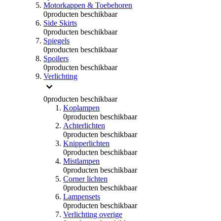
Motorkappen & Toebehoren
0
producten beschikbaar
Side Skirts
0
producten beschikbaar
Spiegels
0
producten beschikbaar
Spoilers
0
producten beschikbaar
Verlichting
0
producten beschikbaar
Koplampen
0
producten beschikbaar
Achterlichten
0
producten beschikbaar
Knipperlichten
0
producten beschikbaar
Mistlampen
0
producten beschikbaar
Corner lichten
0
producten beschikbaar
Lampensets
0
producten beschikbaar
Verlichting overige