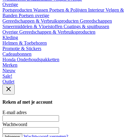
Overige
Poetsproducten
Wassen
Poetsen & Polijsten
Interieur
Velgen &
Banden
Poetsen overige
Gereedschappen & Verbruiksproducten
Gereedschappen
Smeermiddelen & Vloeistoffen
Coatings & spuitbussen
Overige Gereedschappen & Verbruiksproducten
Kleding
Helmen & Toebehoren
Promotie & Stickers
Cadeaubonnen
Honda Onderhoudspakketten
Merken
Nieuw
Sale!
Outlet
Reken af met je account
E-mail adres
Wachtwoord
Wachtwoord vergeten?
Inloggen