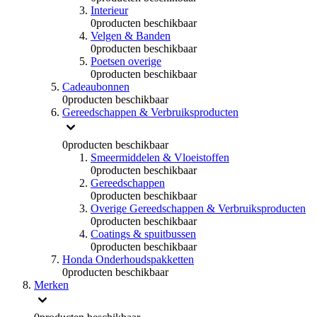
Interieur
0
producten beschikbaar
Velgen & Banden
0
producten beschikbaar
Poetsen overige
0
producten beschikbaar
Cadeaubonnen
0
producten beschikbaar
Gereedschappen & Verbruiksproducten
0
producten beschikbaar
Smeermiddelen & Vloeistoffen
0
producten beschikbaar
Gereedschappen
0
producten beschikbaar
Overige Gereedschappen & Verbruiksproducten
0
producten beschikbaar
Coatings & spuitbussen
0
producten beschikbaar
Honda Onderhoudspakketten
0
producten beschikbaar
Merken