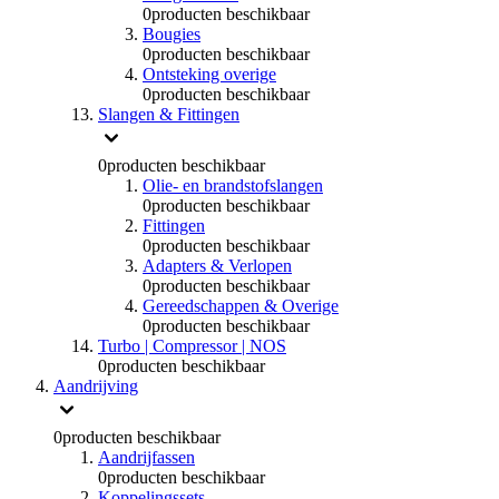
0
producten beschikbaar
Bougies
0
producten beschikbaar
Ontsteking overige
0
producten beschikbaar
Slangen & Fittingen
0
producten beschikbaar
Olie- en brandstofslangen
0
producten beschikbaar
Fittingen
0
producten beschikbaar
Adapters & Verlopen
0
producten beschikbaar
Gereedschappen & Overige
0
producten beschikbaar
Turbo | Compressor | NOS
0
producten beschikbaar
Aandrijving
0
producten beschikbaar
Aandrijfassen
0
producten beschikbaar
Koppelingssets