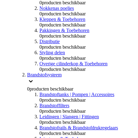
0
producten beschikbaar
Nokkenas poelies
0
producten beschikbaar
Kleppen & Toebehoren
0
producten beschikbaar
Pakkingen & Toebehoren
0
producten beschikbaar
Distributie
0
producten beschikbaar
Styling delen
0
producten beschikbaar
Overige cilinderkop & Toebehoren
0
producten beschikbaar
Brandstofsysteem
0
producten beschikbaar
Brandstoftanks | Pompen | Accessoires
0
producten beschikbaar
Brandstoffilters
0
producten beschikbaar
Leidingen | Slangen | Fittingen
0
producten beschikbaar
Brandstofrails & Brandstofdrukregelaars
0
producten beschikbaar