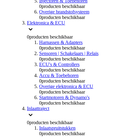
Injectoren & Toebehoren
0
producten beschikbaar
Overige brandstofsysteem
0
producten beschikbaar
Elektronica & ECU
0
producten beschikbaar
Harnassen & Adapters
0
producten beschikbaar
Sensoren | Schakelaars | Relais
0
producten beschikbaar
ECU's & Controllers
0
producten beschikbaar
Accu & Toebehoren
0
producten beschikbaar
Overige elektronica & ECU
0
producten beschikbaar
Startmotoren & Dynamo's
0
producten beschikbaar
Inlaattraject
0
producten beschikbaar
Inlaatspruitstukken
0
producten beschikbaar