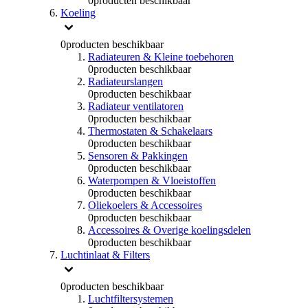
0
producten beschikbaar
Koeling
0
producten beschikbaar
Radiateuren & Kleine toebehoren
0
producten beschikbaar
Radiateurslangen
0
producten beschikbaar
Radiateur ventilatoren
0
producten beschikbaar
Thermostaten & Schakelaars
0
producten beschikbaar
Sensoren & Pakkingen
0
producten beschikbaar
Waterpompen & Vloeistoffen
0
producten beschikbaar
Oliekoelers & Accessoires
0
producten beschikbaar
Accessoires & Overige koelingsdelen
0
producten beschikbaar
Luchtinlaat & Filters
0
producten beschikbaar
Luchtfiltersystemen