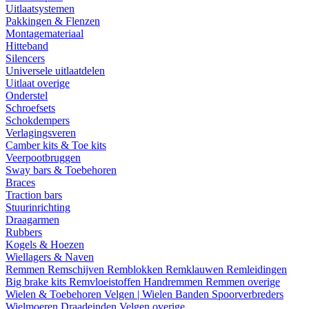
Uitlaatsystemen
Pakkingen & Flenzen
Montagemateriaal
Hitteband
Silencers
Universele uitlaatdelen
Uitlaat overige
Onderstel
Schroefsets
Schokdempers
Verlagingsveren
Camber kits & Toe kits
Veerpootbruggen
Sway bars & Toebehoren
Braces
Traction bars
Stuurinrichting
Draagarmen
Rubbers
Kogels & Hoezen
Wiellagers & Naven
Remmen
Remschijven
Remblokken
Remklauwen
Remleidingen
Big brake kits
Remvloeistoffen
Handremmen
Remmen overige
Wielen & Toebehoren
Velgen | Wielen
Banden
Spoorverbreders
Wielmoeren
Draadeinden
Velgen overige