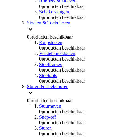
Rubbers & Hoezen
0
producten beschikbaar
Schakelstangen
0
producten beschikbaar
Stoelen & Toebehoren
0
producten beschikbaar
Kuipstoelen
0
producten beschikbaar
Verstelbare stoelen
0
producten beschikbaar
Stoelframes
0
producten beschikbaar
Stoelrails
0
producten beschikbaar
Sturen & Toebehoren
0
producten beschikbaar
Stuurnaven
0
producten beschikbaar
Snap-off
0
producten beschikbaar
Sturen
0
producten beschikbaar