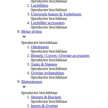
0
producten beschikbaar
Luchtfilters
0
producten beschikbaar
Universele buizen & Toebehoren
0
producten beschikbaar
Luchtfilter accessoires
0
producten beschikbaar
Motor styling
0
producten beschikbaar
Oliedoppen
0
producten beschikbaar
Beugels | Covers | Overige accessoires
0
producten beschikbaar
Tanks & Slangen
0
producten beschikbaar
Overige stylingsdelen
0
producten beschikbaar
Motorsteunen
0
producten beschikbaar
Steunen & Brackets
0
producten beschikbaar
Inserts & Overige