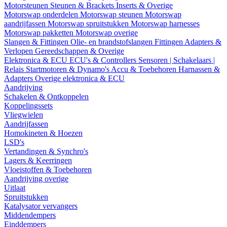
Motorsteunen
Steunen & Brackets
Inserts & Overige
Motorswap onderdelen
Motorswap steunen
Motorswap
aandrijfassen
Motorswap spruitstukken
Motorswap harnesses
Motorswap pakketten
Motorswap overige
Slangen & Fittingen
Olie- en brandstofslangen
Fittingen
Adapters &
Verlopen
Gereedschappen & Overige
Elektronica & ECU
ECU's & Controllers
Sensoren | Schakelaars |
Relais
Startmotoren & Dynamo's
Accu & Toebehoren
Harnassen &
Adapters
Overige elektronica & ECU
Aandrijving
Schakelen & Ontkoppelen
Koppelingssets
Vliegwielen
Aandrijfassen
Homokineten & Hoezen
LSD's
Vertandingen & Synchro's
Lagers & Keerringen
Vloeistoffen & Toebehoren
Aandrijving overige
Uitlaat
Spruitstukken
Katalysator vervangers
Middendempers
Einddempers