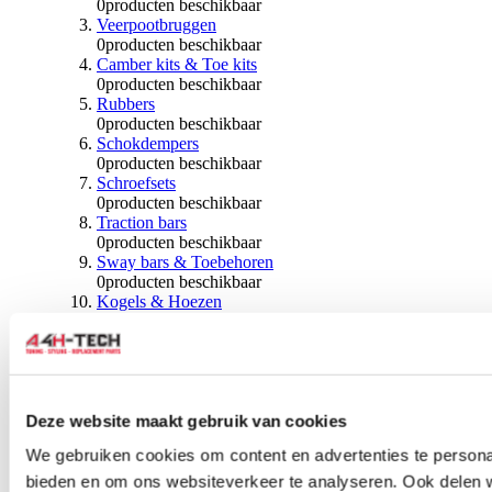
0
producten beschikbaar
Veerpootbruggen
0
producten beschikbaar
Camber kits & Toe kits
0
producten beschikbaar
Rubbers
0
producten beschikbaar
Schokdempers
0
producten beschikbaar
Schroefsets
0
producten beschikbaar
Traction bars
0
producten beschikbaar
Sway bars & Toebehoren
0
producten beschikbaar
Kogels & Hoezen
0
producten beschikbaar
Wiellagers & Naven
0
producten beschikbaar
Wielen & Toebehoren
Deze website maakt gebruik van cookies
0
producten beschikbaar
Spoorverbreders
We gebruiken cookies om content en advertenties te personal
0
producten beschikbaar
bieden en om ons websiteverkeer te analyseren. Ook delen 
Wielmoeren