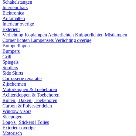
Schakelstangen
Interieur bars
Elektronica
Automatten
Interieur overige
Exterieur
Verlichting
Koplampen
Achterlichten
Knipperlichten
Mistlampen
Corner lichten
Lampensets
Verlichting overige
Bumperlippen
Bumpers
Grill
Spiegels
Spoilers
Side Skirts
Carrosserie reparatie
Zijschermen
Motorkappen & Toebehoren
Achterkleppen & Toebehoren
Ruiten | Daken | Toebehoren
Carbon & Polyester delen
Window visors
Sleepogen
Logo's | Stickers | Folies
Exterieur overige
Motorisch