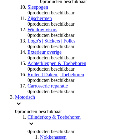
0
producten beschikbaar
Sleepogen
0
producten beschikbaar
Zijschermen
0
producten beschikbaar
Window visors
0
producten beschikbaar
Logo's | Stickers | Folies
0
producten beschikbaar
Exterieur overige
0
producten beschikbaar
Achterkleppen & Toebehoren
0
producten beschikbaar
Ruiten | Daken | Toebehoren
0
producten beschikbaar
Carrosserie reparatie
0
producten beschikbaar
Motorisch
0
producten beschikbaar
Cilinderkop & Toebehoren
0
producten beschikbaar
Nokkenassen