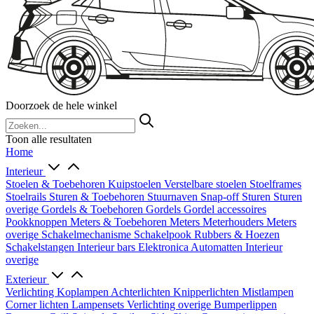
Doorzoek de hele winkel
Toon alle resultaten
Home
Interieur
Stoelen & Toebehoren
Kuipstoelen
Verstelbare stoelen
Stoelframes
Stoelrails
Sturen & Toebehoren
Stuurnaven
Snap-off
Sturen
Sturen
overige
Gordels & Toebehoren
Gordels
Gordel accessoires
Pookknoppen
Meters & Toebehoren
Meters
Meterhouders
Meters
overige
Schakelmechanisme
Schakelpook
Rubbers & Hoezen
Schakelstangen
Interieur bars
Elektronica
Automatten
Interieur
overige
Exterieur
Verlichting
Koplampen
Achterlichten
Knipperlichten
Mistlampen
Corner lichten
Lampensets
Verlichting overige
Bumperlippen