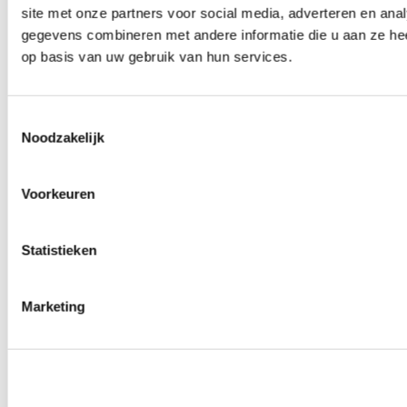
site met onze partners voor social media, adverteren en an
0
producten beschikbaar
Draadeinden
gegevens combineren met andere informatie die u aan ze hee
0
producten beschikbaar
op basis van uw gebruik van hun services.
Velgen overige
0
producten beschikbaar
Velgen | Wielen
0
producten beschikbaar
Toestemmingsselectie
Banden
Noodzakelijk
0
producten beschikbaar
Remmen
Voorkeuren
0
producten beschikbaar
Remschijven
0
producten beschikbaar
Statistieken
Remblokken
0
producten beschikbaar
Remklauwen
0
producten beschikbaar
Marketing
Remleidingen
0
producten beschikbaar
Big brake kits
0
producten beschikbaar
Remvloeistoffen
0
producten beschikbaar