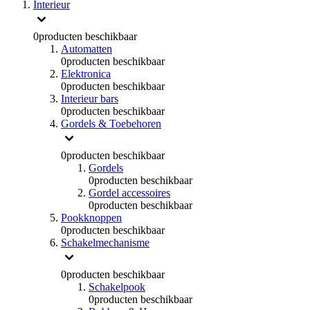
Interieur
0
producten beschikbaar
Automatten
0
producten beschikbaar
Elektronica
0
producten beschikbaar
Interieur bars
0
producten beschikbaar
Gordels & Toebehoren
0
producten beschikbaar
Gordels
0
producten beschikbaar
Gordel accessoires
0
producten beschikbaar
Pookknoppen
0
producten beschikbaar
Schakelmechanisme
0
producten beschikbaar
Schakelpook
0
producten beschikbaar