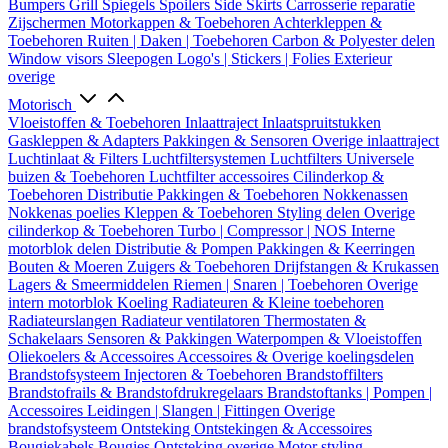
Bumpers
Grill
Spiegels
Spoilers
Side Skirts
Carrosserie reparatie
Zijschermen
Motorkappen & Toebehoren
Achterkleppen &
Toebehoren
Ruiten | Daken | Toebehoren
Carbon & Polyester delen
Window visors
Sleepogen
Logo's | Stickers | Folies
Exterieur
overige
Motorisch
Vloeistoffen & Toebehoren
Inlaattraject
Inlaatspruitstukken
Gaskleppen & Adapters
Pakkingen & Sensoren
Overige inlaattraject
Luchtinlaat & Filters
Luchtfiltersystemen
Luchtfilters
Universele
buizen & Toebehoren
Luchtfilter accessoires
Cilinderkop &
Toebehoren
Distributie
Pakkingen & Toebehoren
Nokkenassen
Nokkenas poelies
Kleppen & Toebehoren
Styling delen
Overige
cilinderkop & Toebehoren
Turbo | Compressor | NOS
Interne
motorblok delen
Distributie & Pompen
Pakkingen & Keerringen
Bouten & Moeren
Zuigers & Toebehoren
Drijfstangen & Krukassen
Lagers & Smeermiddelen
Riemen | Snaren | Toebehoren
Overige
intern motorblok
Koeling
Radiateuren & Kleine toebehoren
Radiateurslangen
Radiateur ventilatoren
Thermostaten &
Schakelaars
Sensoren & Pakkingen
Waterpompen & Vloeistoffen
Oliekoelers & Accessoires
Accessoires & Overige koelingsdelen
Brandstofsysteem
Injectoren & Toebehoren
Brandstoffilters
Brandstofrails & Brandstofdrukregelaars
Brandstoftanks | Pompen |
Accessoires
Leidingen | Slangen | Fittingen
Overige
brandstofsysteem
Ontsteking
Ontstekingen & Accessoires
Bougiekabels
Bougies
Ontsteking overige
Motor styling