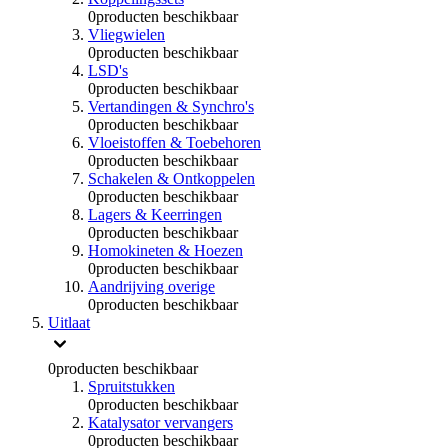
0
producten beschikbaar
Vliegwielen
0
producten beschikbaar
LSD's
0
producten beschikbaar
Vertandingen & Synchro's
0
producten beschikbaar
Vloeistoffen & Toebehoren
0
producten beschikbaar
Schakelen & Ontkoppelen
0
producten beschikbaar
Lagers & Keerringen
0
producten beschikbaar
Homokineten & Hoezen
0
producten beschikbaar
Aandrijving overige
0
producten beschikbaar
Uitlaat
0
producten beschikbaar
Spruitstukken
0
producten beschikbaar
Katalysator vervangers
0
producten beschikbaar