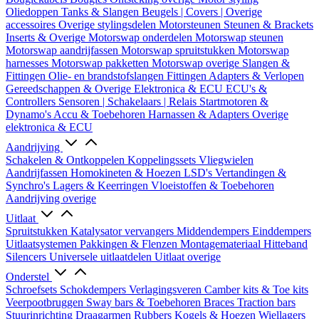
Oliedoppen
Tanks & Slangen
Beugels | Covers | Overige
accessoires
Overige stylingsdelen
Motorsteunen
Steunen & Brackets
Inserts & Overige
Motorswap onderdelen
Motorswap steunen
Motorswap aandrijfassen
Motorswap spruitstukken
Motorswap
harnesses
Motorswap pakketten
Motorswap overige
Slangen &
Fittingen
Olie- en brandstofslangen
Fittingen
Adapters & Verlopen
Gereedschappen & Overige
Elektronica & ECU
ECU's &
Controllers
Sensoren | Schakelaars | Relais
Startmotoren &
Dynamo's
Accu & Toebehoren
Harnassen & Adapters
Overige
elektronica & ECU
Aandrijving
Schakelen & Ontkoppelen
Koppelingssets
Vliegwielen
Aandrijfassen
Homokineten & Hoezen
LSD's
Vertandingen &
Synchro's
Lagers & Keerringen
Vloeistoffen & Toebehoren
Aandrijving overige
Uitlaat
Spruitstukken
Katalysator vervangers
Middendempers
Einddempers
Uitlaatsystemen
Pakkingen & Flenzen
Montagemateriaal
Hitteband
Silencers
Universele uitlaatdelen
Uitlaat overige
Onderstel
Schroefsets
Schokdempers
Verlagingsveren
Camber kits & Toe kits
Veerpootbruggen
Sway bars & Toebehoren
Braces
Traction bars
Stuurinrichting
Draagarmen
Rubbers
Kogels & Hoezen
Wiellagers