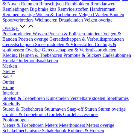
& Naven
Remmen
Remschijven
Remblokken
Remklauwen
Remleidingen
Big brake kits
Remvloeistoffen
Handremmen
Remmen overige
Wielen & Toebehoren
Velgen | Wielen
Banden
Spoorverbreders
Wielmoeren
Draadeinden
Velgen overige
Overige
Poetsproducten
Wassen
Poetsen & Polijsten
Interieur
Velgen &
Banden
Poetsen overige
Gereedschappen & Verbruiksproducten
Gereedschappen
Smeermiddelen & Vloeistoffen
Coatings &
spuitbussen
Overige Gereedschappen & Verbruiksproducten
Kleding
Helmen & Toebehoren
Promotie & Stickers
Cadeaubonnen
Honda Onderhoudspakketten
Merken
Nieuw
Sale!
Outlet
Home
Interieur
Stoelen & Toebehoren
Kuipstoelen
Verstelbare stoelen
Stoelframes
Stoelrails
Sturen & Toebehoren
Stuurnaven
Snap-off
Sturen
Sturen overige
Gordels & Toebehoren
Gordels
Gordel accessoires
Pookknoppen
Meters & Toebehoren
Meters
Meterhouders
Meters overige
Schakelmechanisme
Schakelpook
Rubbers & Hoezen