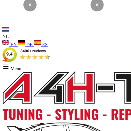
NL
EN
DE
ES
Menu