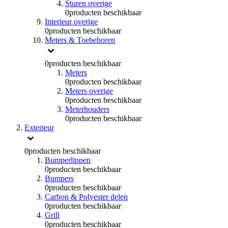
Sturen overige
0
producten beschikbaar
Interieur overige
0
producten beschikbaar
Meters & Toebehoren
0
producten beschikbaar
Meters
0
producten beschikbaar
Meters overige
0
producten beschikbaar
Meterhouders
0
producten beschikbaar
Exterieur
0
producten beschikbaar
Bumperlippen
0
producten beschikbaar
Bumpers
0
producten beschikbaar
Carbon & Polyester delen
0
producten beschikbaar
Grill
0
producten beschikbaar