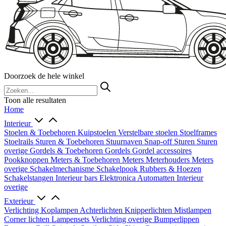
Doorzoek de hele winkel
Toon alle resultaten
Home
Interieur
Stoelen & Toebehoren
Kuipstoelen
Verstelbare stoelen
Stoelframes
Stoelrails
Sturen & Toebehoren
Stuurnaven
Snap-off
Sturen
Sturen
overige
Gordels & Toebehoren
Gordels
Gordel accessoires
Pookknoppen
Meters & Toebehoren
Meters
Meterhouders
Meters
overige
Schakelmechanisme
Schakelpook
Rubbers & Hoezen
Schakelstangen
Interieur bars
Elektronica
Automatten
Interieur
overige
Exterieur
Verlichting
Koplampen
Achterlichten
Knipperlichten
Mistlampen
Corner lichten
Lampensets
Verlichting overige
Bumperlippen