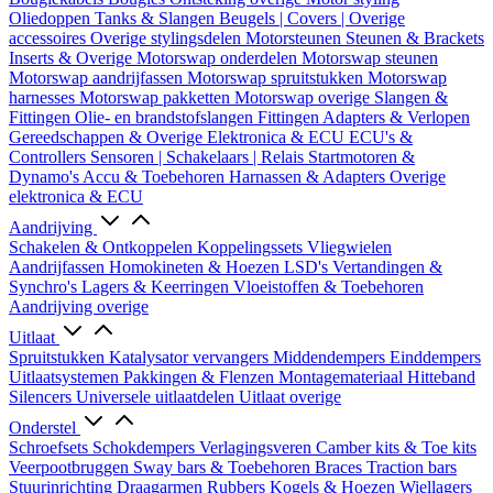
Oliedoppen
Tanks & Slangen
Beugels | Covers | Overige
accessoires
Overige stylingsdelen
Motorsteunen
Steunen & Brackets
Inserts & Overige
Motorswap onderdelen
Motorswap steunen
Motorswap aandrijfassen
Motorswap spruitstukken
Motorswap
harnesses
Motorswap pakketten
Motorswap overige
Slangen &
Fittingen
Olie- en brandstofslangen
Fittingen
Adapters & Verlopen
Gereedschappen & Overige
Elektronica & ECU
ECU's &
Controllers
Sensoren | Schakelaars | Relais
Startmotoren &
Dynamo's
Accu & Toebehoren
Harnassen & Adapters
Overige
elektronica & ECU
Aandrijving
Schakelen & Ontkoppelen
Koppelingssets
Vliegwielen
Aandrijfassen
Homokineten & Hoezen
LSD's
Vertandingen &
Synchro's
Lagers & Keerringen
Vloeistoffen & Toebehoren
Aandrijving overige
Uitlaat
Spruitstukken
Katalysator vervangers
Middendempers
Einddempers
Uitlaatsystemen
Pakkingen & Flenzen
Montagemateriaal
Hitteband
Silencers
Universele uitlaatdelen
Uitlaat overige
Onderstel
Schroefsets
Schokdempers
Verlagingsveren
Camber kits & Toe kits
Veerpootbruggen
Sway bars & Toebehoren
Braces
Traction bars
Stuurinrichting
Draagarmen
Rubbers
Kogels & Hoezen
Wiellagers