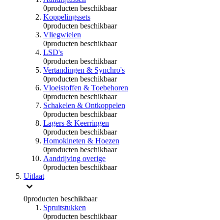
0
producten beschikbaar
Koppelingssets
0
producten beschikbaar
Vliegwielen
0
producten beschikbaar
LSD's
0
producten beschikbaar
Vertandingen & Synchro's
0
producten beschikbaar
Vloeistoffen & Toebehoren
0
producten beschikbaar
Schakelen & Ontkoppelen
0
producten beschikbaar
Lagers & Keerringen
0
producten beschikbaar
Homokineten & Hoezen
0
producten beschikbaar
Aandrijving overige
0
producten beschikbaar
Uitlaat
0
producten beschikbaar
Spruitstukken
0
producten beschikbaar