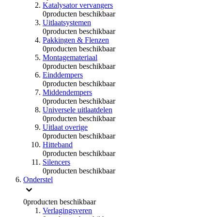
Katalysator vervangers
0
producten beschikbaar
Uitlaatsystemen
0
producten beschikbaar
Pakkingen & Flenzen
0
producten beschikbaar
Montagemateriaal
0
producten beschikbaar
Einddempers
0
producten beschikbaar
Middendempers
0
producten beschikbaar
Universele uitlaatdelen
0
producten beschikbaar
Uitlaat overige
0
producten beschikbaar
Hitteband
0
producten beschikbaar
Silencers
0
producten beschikbaar
Onderstel
0
producten beschikbaar
Verlagingsveren