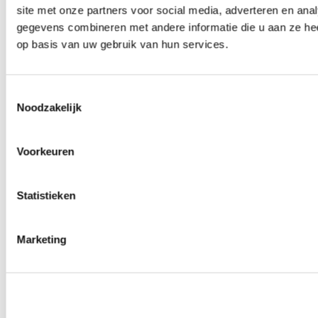
site met onze partners voor social media, adverteren en an
0
producten beschikbaar
Wielmoeren
gegevens combineren met andere informatie die u aan ze hee
0
producten beschikbaar
op basis van uw gebruik van hun services.
Draadeinden
0
producten beschikbaar
Velgen overige
0
producten beschikbaar
Toestemmingsselectie
Velgen | Wielen
Noodzakelijk
0
producten beschikbaar
Banden
0
producten beschikbaar
Voorkeuren
Remmen
0
producten beschikbaar
Statistieken
Remschijven
0
producten beschikbaar
Remblokken
0
producten beschikbaar
Marketing
Remklauwen
0
producten beschikbaar
Remleidingen
0
producten beschikbaar
Big brake kits
0
producten beschikbaar