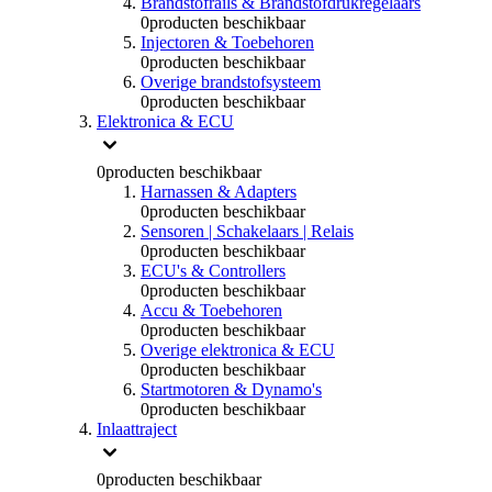
Brandstofrails & Brandstofdrukregelaars
0
producten beschikbaar
Injectoren & Toebehoren
0
producten beschikbaar
Overige brandstofsysteem
0
producten beschikbaar
Elektronica & ECU
0
producten beschikbaar
Harnassen & Adapters
0
producten beschikbaar
Sensoren | Schakelaars | Relais
0
producten beschikbaar
ECU's & Controllers
0
producten beschikbaar
Accu & Toebehoren
0
producten beschikbaar
Overige elektronica & ECU
0
producten beschikbaar
Startmotoren & Dynamo's
0
producten beschikbaar
Inlaattraject
0
producten beschikbaar