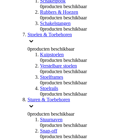
Schakelpook
0
producten beschikbaar
Rubbers & Hoezen
0
producten beschikbaar
Schakelstangen
0
producten beschikbaar
Stoelen & Toebehoren
0
producten beschikbaar
Kuipstoelen
0
producten beschikbaar
Verstelbare stoelen
0
producten beschikbaar
Stoelframes
0
producten beschikbaar
Stoelrails
0
producten beschikbaar
Sturen & Toebehoren
0
producten beschikbaar
Stuurnaven
0
producten beschikbaar
Snap-off
0
producten beschikbaar