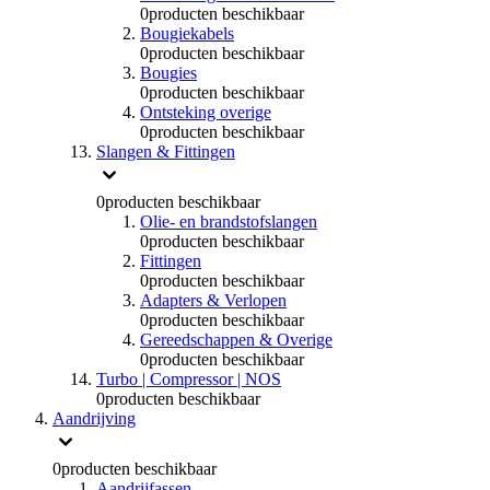
0
producten beschikbaar
Bougiekabels
0
producten beschikbaar
Bougies
0
producten beschikbaar
Ontsteking overige
0
producten beschikbaar
Slangen & Fittingen
0
producten beschikbaar
Olie- en brandstofslangen
0
producten beschikbaar
Fittingen
0
producten beschikbaar
Adapters & Verlopen
0
producten beschikbaar
Gereedschappen & Overige
0
producten beschikbaar
Turbo | Compressor | NOS
0
producten beschikbaar
Aandrijving
0
producten beschikbaar
Aandrijfassen