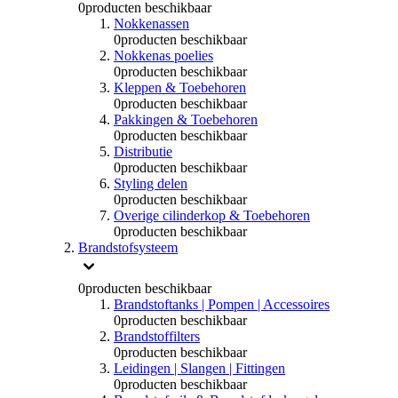
0
producten beschikbaar
Nokkenassen
0
producten beschikbaar
Nokkenas poelies
0
producten beschikbaar
Kleppen & Toebehoren
0
producten beschikbaar
Pakkingen & Toebehoren
0
producten beschikbaar
Distributie
0
producten beschikbaar
Styling delen
0
producten beschikbaar
Overige cilinderkop & Toebehoren
0
producten beschikbaar
Brandstofsysteem
0
producten beschikbaar
Brandstoftanks | Pompen | Accessoires
0
producten beschikbaar
Brandstoffilters
0
producten beschikbaar
Leidingen | Slangen | Fittingen
0
producten beschikbaar