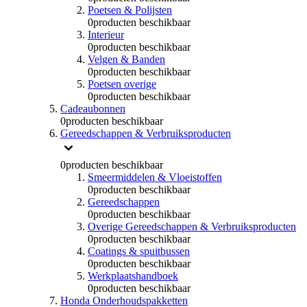
Poetsen & Polijsten
0
producten beschikbaar
Interieur
0
producten beschikbaar
Velgen & Banden
0
producten beschikbaar
Poetsen overige
0
producten beschikbaar
Cadeaubonnen
0
producten beschikbaar
Gereedschappen & Verbruiksproducten
0
producten beschikbaar
Smeermiddelen & Vloeistoffen
0
producten beschikbaar
Gereedschappen
0
producten beschikbaar
Overige Gereedschappen & Verbruiksproducten
0
producten beschikbaar
Coatings & spuitbussen
0
producten beschikbaar
Werkplaatshandboek
0
producten beschikbaar
Honda Onderhoudspakketten