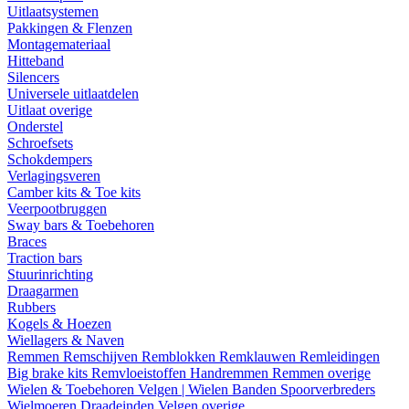
Uitlaatsystemen
Pakkingen & Flenzen
Montagemateriaal
Hitteband
Silencers
Universele uitlaatdelen
Uitlaat overige
Onderstel
Schroefsets
Schokdempers
Verlagingsveren
Camber kits & Toe kits
Veerpootbruggen
Sway bars & Toebehoren
Braces
Traction bars
Stuurinrichting
Draagarmen
Rubbers
Kogels & Hoezen
Wiellagers & Naven
Remmen
Remschijven
Remblokken
Remklauwen
Remleidingen
Big brake kits
Remvloeistoffen
Handremmen
Remmen overige
Wielen & Toebehoren
Velgen | Wielen
Banden
Spoorverbreders
Wielmoeren
Draadeinden
Velgen overige