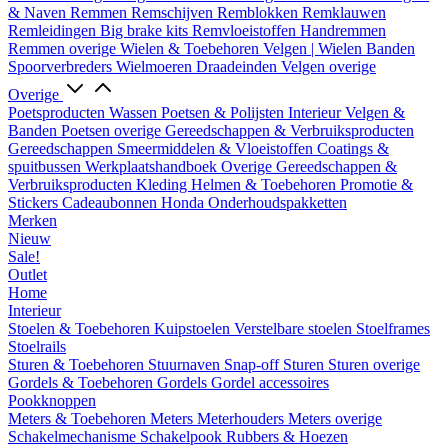
& Naven
Remmen
Remschijven
Remblokken
Remklauwen
Remleidingen
Big brake kits
Remvloeistoffen
Handremmen
Remmen overige
Wielen & Toebehoren
Velgen | Wielen
Banden
Spoorverbreders
Wielmoeren
Draadeinden
Velgen overige
Overige
Poetsproducten
Wassen
Poetsen & Polijsten
Interieur
Velgen &
Banden
Poetsen overige
Gereedschappen & Verbruiksproducten
Gereedschappen
Smeermiddelen & Vloeistoffen
Coatings &
spuitbussen
Werkplaatshandboek
Overige Gereedschappen &
Verbruiksproducten
Kleding
Helmen & Toebehoren
Promotie &
Stickers
Cadeaubonnen
Honda Onderhoudspakketten
Merken
Nieuw
Sale!
Outlet
Home
Interieur
Stoelen & Toebehoren
Kuipstoelen
Verstelbare stoelen
Stoelframes
Stoelrails
Sturen & Toebehoren
Stuurnaven
Snap-off
Sturen
Sturen overige
Gordels & Toebehoren
Gordels
Gordel accessoires
Pookknoppen
Meters & Toebehoren
Meters
Meterhouders
Meters overige
Schakelmechanisme
Schakelpook
Rubbers & Hoezen