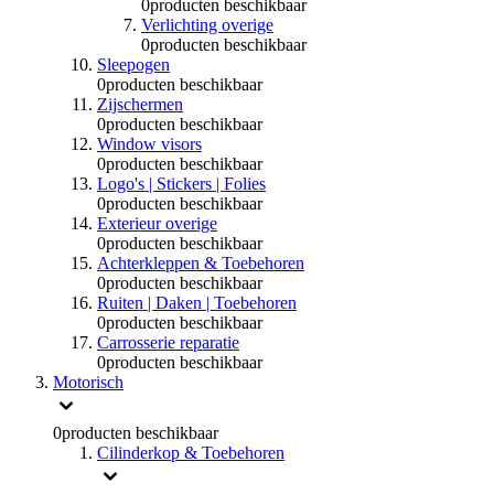
0
producten beschikbaar
Verlichting overige
0
producten beschikbaar
Sleepogen
0
producten beschikbaar
Zijschermen
0
producten beschikbaar
Window visors
0
producten beschikbaar
Logo's | Stickers | Folies
0
producten beschikbaar
Exterieur overige
0
producten beschikbaar
Achterkleppen & Toebehoren
0
producten beschikbaar
Ruiten | Daken | Toebehoren
0
producten beschikbaar
Carrosserie reparatie
0
producten beschikbaar
Motorisch
0
producten beschikbaar
Cilinderkop & Toebehoren