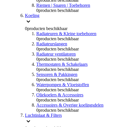
0
producten beschikbaar
Riemen | Snaren | Toebehoren
0
producten beschikbaar
Koeling
0
producten beschikbaar
Radiateuren & Kleine toebehoren
0
producten beschikbaar
Radiateurslangen
0
producten beschikbaar
Radiateur ventilatoren
0
producten beschikbaar
Thermostaten & Schakelaars
0
producten beschikbaar
Sensoren & Pakkingen
0
producten beschikbaar
Waterpompen & Vloeistoffen
0
producten beschikbaar
Oliekoelers & Accessoires
0
producten beschikbaar
Accessoires & Overige koelingsdelen
0
producten beschikbaar
Luchtinlaat & Filters