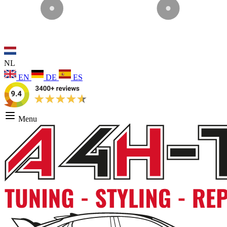
NL
EN
DE
ES
Menu