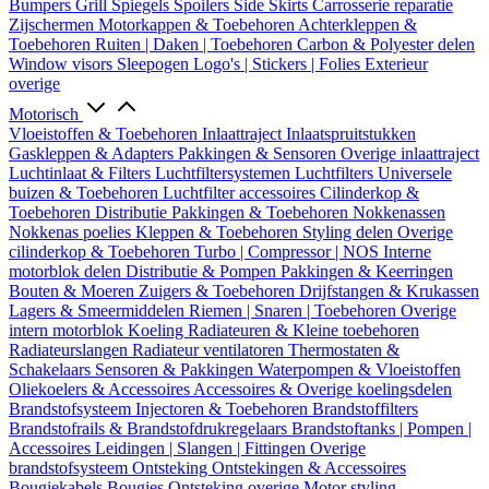
Bumpers
Grill
Spiegels
Spoilers
Side Skirts
Carrosserie reparatie
Zijschermen
Motorkappen & Toebehoren
Achterkleppen &
Toebehoren
Ruiten | Daken | Toebehoren
Carbon & Polyester delen
Window visors
Sleepogen
Logo's | Stickers | Folies
Exterieur
overige
Motorisch
Vloeistoffen & Toebehoren
Inlaattraject
Inlaatspruitstukken
Gaskleppen & Adapters
Pakkingen & Sensoren
Overige inlaattraject
Luchtinlaat & Filters
Luchtfiltersystemen
Luchtfilters
Universele
buizen & Toebehoren
Luchtfilter accessoires
Cilinderkop &
Toebehoren
Distributie
Pakkingen & Toebehoren
Nokkenassen
Nokkenas poelies
Kleppen & Toebehoren
Styling delen
Overige
cilinderkop & Toebehoren
Turbo | Compressor | NOS
Interne
motorblok delen
Distributie & Pompen
Pakkingen & Keerringen
Bouten & Moeren
Zuigers & Toebehoren
Drijfstangen & Krukassen
Lagers & Smeermiddelen
Riemen | Snaren | Toebehoren
Overige
intern motorblok
Koeling
Radiateuren & Kleine toebehoren
Radiateurslangen
Radiateur ventilatoren
Thermostaten &
Schakelaars
Sensoren & Pakkingen
Waterpompen & Vloeistoffen
Oliekoelers & Accessoires
Accessoires & Overige koelingsdelen
Brandstofsysteem
Injectoren & Toebehoren
Brandstoffilters
Brandstofrails & Brandstofdrukregelaars
Brandstoftanks | Pompen |
Accessoires
Leidingen | Slangen | Fittingen
Overige
brandstofsysteem
Ontsteking
Ontstekingen & Accessoires
Bougiekabels
Bougies
Ontsteking overige
Motor styling