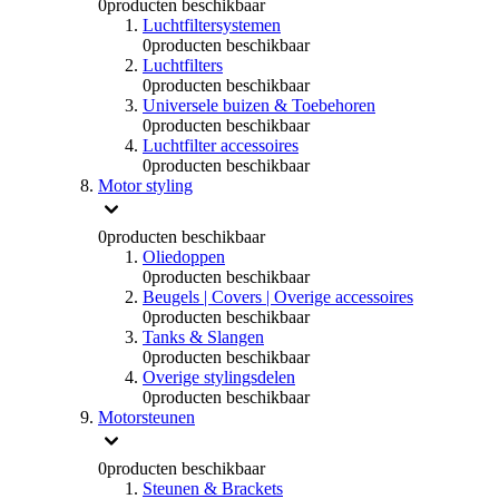
0
producten beschikbaar
Luchtfiltersystemen
0
producten beschikbaar
Luchtfilters
0
producten beschikbaar
Universele buizen & Toebehoren
0
producten beschikbaar
Luchtfilter accessoires
0
producten beschikbaar
Motor styling
0
producten beschikbaar
Oliedoppen
0
producten beschikbaar
Beugels | Covers | Overige accessoires
0
producten beschikbaar
Tanks & Slangen
0
producten beschikbaar
Overige stylingsdelen
0
producten beschikbaar
Motorsteunen
0
producten beschikbaar
Steunen & Brackets