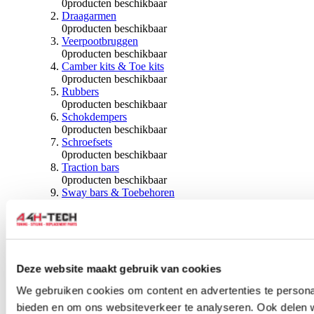
0
producten beschikbaar
Draagarmen
0
producten beschikbaar
Veerpootbruggen
0
producten beschikbaar
Camber kits & Toe kits
0
producten beschikbaar
Rubbers
0
producten beschikbaar
Schokdempers
0
producten beschikbaar
Schroefsets
0
producten beschikbaar
Traction bars
0
producten beschikbaar
Sway bars & Toebehoren
0
producten beschikbaar
Kogels & Hoezen
0
producten beschikbaar
Wiellagers & Naven
0
producten beschikbaar
Wielen & Toebehoren
Deze website maakt gebruik van cookies
We gebruiken cookies om content en advertenties te personal
0
producten beschikbaar
bieden en om ons websiteverkeer te analyseren. Ook delen 
Spoorverbreders