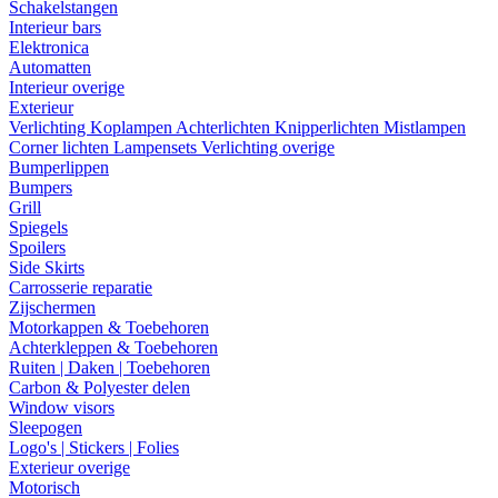
Schakelstangen
Interieur bars
Elektronica
Automatten
Interieur overige
Exterieur
Verlichting
Koplampen
Achterlichten
Knipperlichten
Mistlampen
Corner lichten
Lampensets
Verlichting overige
Bumperlippen
Bumpers
Grill
Spiegels
Spoilers
Side Skirts
Carrosserie reparatie
Zijschermen
Motorkappen & Toebehoren
Achterkleppen & Toebehoren
Ruiten | Daken | Toebehoren
Carbon & Polyester delen
Window visors
Sleepogen
Logo's | Stickers | Folies
Exterieur overige
Motorisch