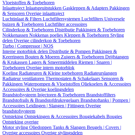
Vloeistoffen & Toebehoren
Inlaattraject
Inlaatspruitstukken
Gaskleppen & Adapters
Pakkingen
& Sensoren
Overige inlaattraject
Luchtinlaat & Filters
Luchtfiltersystemen
Luchtfilters
Universele
buizen & Toebehoren
Luchtfilter accessoires
Cilinderkop & Toebehoren
Distributie
Pakkingen & Toebehoren
Nokkenassen
Nokkenas poelies
Kleppen & Toebehoren
Styling
delen
Overige cilinderkop & Toebehoren
Turbo | Compressor | NOS
Interne motorblok delen
Distributie & Pompen
Pakkingen &
Keerringen
Bouten & Moeren
Zuigers & Toebehoren
Drijfstangen
& Krukassen
Lagers & Smeermiddelen
Riemen | Snaren |
Toebehoren
Overige intern motorblok
Koeling
Radiateuren & Kleine toebehoren
Radiateurslangen
Radiateur ventilatoren
Thermostaten & Schakelaars
Sensoren &
Pakkingen
Waterpompen & Vloeistoffen
Oliekoelers & Accessoires
Accessoires & Overige koelingsdelen
Brandstofsysteem
Injectoren & Toebehoren
Brandstoffilters
Brandstofrails & Brandstofdrukregelaars
Brandstoftanks | Pompen |
Accessoires
Leidingen | Slangen | Fittingen
Overige
brandstofsysteem
Ontsteking
Ontstekingen & Accessoires
Bougiekabels
Bougies
Ontsteking overige
Motor styling
Oliedoppen
Tanks & Slangen
Beugels | Covers |
Overige accessoires
Overige stylingsdelen