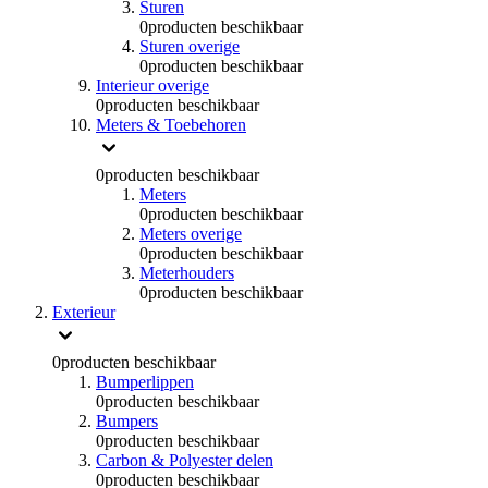
Sturen
0
producten beschikbaar
Sturen overige
0
producten beschikbaar
Interieur overige
0
producten beschikbaar
Meters & Toebehoren
0
producten beschikbaar
Meters
0
producten beschikbaar
Meters overige
0
producten beschikbaar
Meterhouders
0
producten beschikbaar
Exterieur
0
producten beschikbaar
Bumperlippen
0
producten beschikbaar
Bumpers
0
producten beschikbaar
Carbon & Polyester delen
0
producten beschikbaar