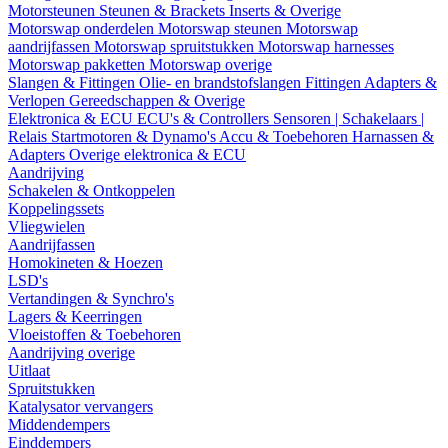
Motorsteunen
Steunen & Brackets
Inserts & Overige
Motorswap onderdelen
Motorswap steunen
Motorswap
aandrijfassen
Motorswap spruitstukken
Motorswap harnesses
Motorswap pakketten
Motorswap overige
Slangen & Fittingen
Olie- en brandstofslangen
Fittingen
Adapters &
Verlopen
Gereedschappen & Overige
Elektronica & ECU
ECU's & Controllers
Sensoren | Schakelaars |
Relais
Startmotoren & Dynamo's
Accu & Toebehoren
Harnassen &
Adapters
Overige elektronica & ECU
Aandrijving
Schakelen & Ontkoppelen
Koppelingssets
Vliegwielen
Aandrijfassen
Homokineten & Hoezen
LSD's
Vertandingen & Synchro's
Lagers & Keerringen
Vloeistoffen & Toebehoren
Aandrijving overige
Uitlaat
Spruitstukken
Katalysator vervangers
Middendempers
Einddempers