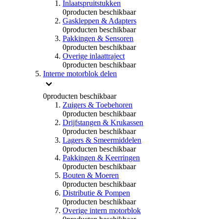
Inlaatspruitstukken
0
producten beschikbaar
Gaskleppen & Adapters
0
producten beschikbaar
Pakkingen & Sensoren
0
producten beschikbaar
Overige inlaattraject
0
producten beschikbaar
Interne motorblok delen
0
producten beschikbaar
Zuigers & Toebehoren
0
producten beschikbaar
Drijfstangen & Krukassen
0
producten beschikbaar
Lagers & Smeermiddelen
0
producten beschikbaar
Pakkingen & Keerringen
0
producten beschikbaar
Bouten & Moeren
0
producten beschikbaar
Distributie & Pompen
0
producten beschikbaar
Overige intern motorblok