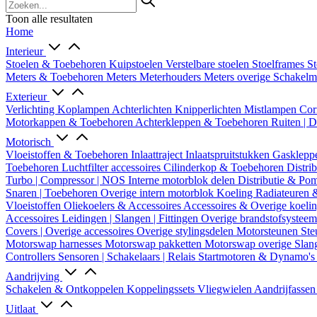
Toon alle resultaten
Home
Interieur
Stoelen & Toebehoren
Kuipstoelen
Verstelbare stoelen
Stoelframes
St
Meters & Toebehoren
Meters
Meterhouders
Meters overige
Schakel
Exterieur
Verlichting
Koplampen
Achterlichten
Knipperlichten
Mistlampen
Cor
Motorkappen & Toebehoren
Achterkleppen & Toebehoren
Ruiten | 
Motorisch
Vloeistoffen & Toebehoren
Inlaattraject
Inlaatspruitstukken
Gasklepp
Toebehoren
Luchtfilter accessoires
Cilinderkop & Toebehoren
Distri
Turbo | Compressor | NOS
Interne motorblok delen
Distributie & P
Snaren | Toebehoren
Overige intern motorblok
Koeling
Radiateuren 
Vloeistoffen
Oliekoelers & Accessoires
Accessoires & Overige koeli
Accessoires
Leidingen | Slangen | Fittingen
Overige brandstofsystee
Covers | Overige accessoires
Overige stylingsdelen
Motorsteunen
Ste
Motorswap harnesses
Motorswap pakketten
Motorswap overige
Slan
Controllers
Sensoren | Schakelaars | Relais
Startmotoren & Dynamo's
Aandrijving
Schakelen & Ontkoppelen
Koppelingssets
Vliegwielen
Aandrijfasse
Uitlaat