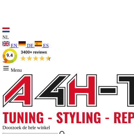
NL
EN
DE
ES
Menu
Doorzoek de hele winkel