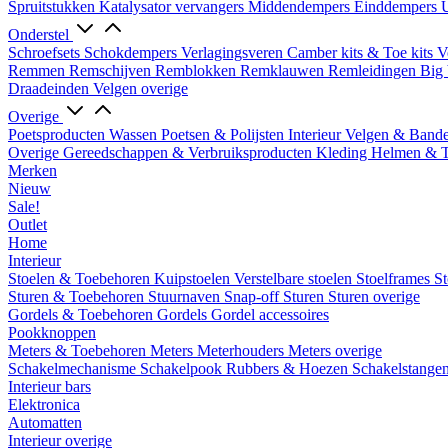
Spruitstukken
Katalysator vervangers
Middendempers
Einddempers
U
Onderstel
Schroefsets
Schokdempers
Verlagingsveren
Camber kits & Toe kits
V
Remmen
Remschijven
Remblokken
Remklauwen
Remleidingen
Big 
Draadeinden
Velgen overige
Overige
Poetsproducten
Wassen
Poetsen & Polijsten
Interieur
Velgen & Band
Overige Gereedschappen & Verbruiksproducten
Kleding
Helmen & 
Merken
Nieuw
Sale!
Outlet
Home
Interieur
Stoelen & Toebehoren
Kuipstoelen
Verstelbare stoelen
Stoelframes
St
Sturen & Toebehoren
Stuurnaven
Snap-off
Sturen
Sturen overige
Gordels & Toebehoren
Gordels
Gordel accessoires
Pookknoppen
Meters & Toebehoren
Meters
Meterhouders
Meters overige
Schakelmechanisme
Schakelpook
Rubbers & Hoezen
Schakelstange
Interieur bars
Elektronica
Automatten
Interieur overige