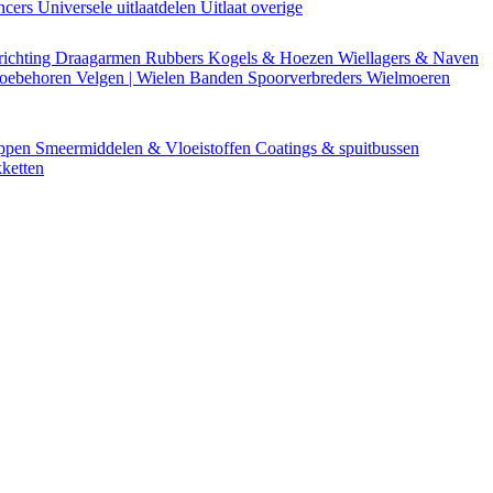
encers
Universele uitlaatdelen
Uitlaat overige
richting
Draagarmen
Rubbers
Kogels & Hoezen
Wiellagers & Naven
Toebehoren
Velgen | Wielen
Banden
Spoorverbreders
Wielmoeren
appen
Smeermiddelen & Vloeistoffen
Coatings & spuitbussen
ketten