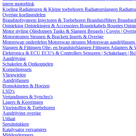
intern motorblok
Koeling
Radiateuren & Kleine toebehoren
Radiateurslangen
Radiateu
Overige koelingsdelen
Brandstofsysteem
Injectoren & Toebehoren
Brandstoffilters
Brandstof
Ontsteking
Ontstekingen & Accessoires
Bougiekabels
Bougies
Ontst
Motor styling
Oliedoppen
Tanks & Slangen
Beugels | Covers | Overi
Motorsteunen
Steunen & Brackets
Inserts & Overige
Motorswap onderdelen
Motorswap steunen
Motorswap aandrijfassen
Slangen & Fittingen
Olie- en brandstofslangen
Fittingen
Adapters & 
Elektronica & ECU
ECU's & Controllers
Sensoren | Schakelaars | Re
Aandrijving
Schakelen & Ontkoppelen
Koppelingssets
Vliegwielen
Aandrijfassen
Homokineten & Hoezen
LSD's
Vertandingen & Synchro's
Lagers & Keerringen
Vloeistoffen & Toebehoren
Aandrijving overige
Uitlaat
Spruitstukken
Katalysator vervangers
Middendempers