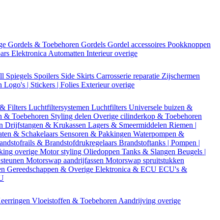
ige
Gordels & Toebehoren
Gordels
Gordel accessoires
Pookknoppen
bars
Elektronica
Automatten
Interieur overige
ll
Spiegels
Spoilers
Side Skirts
Carrosserie reparatie
Zijschermen
en
Logo's | Stickers | Folies
Exterieur overige
 & Filters
Luchtfiltersystemen
Luchtfilters
Universele buizen &
n & Toebehoren
Styling delen
Overige cilinderkop & Toebehoren
en
Drijfstangen & Krukassen
Lagers & Smeermiddelen
Riemen |
aten & Schakelaars
Sensoren & Pakkingen
Waterpompen &
andstofrails & Brandstofdrukregelaars
Brandstoftanks | Pompen |
king overige
Motor styling
Oliedoppen
Tanks & Slangen
Beugels |
 steunen
Motorswap aandrijfassen
Motorswap spruitstukken
en
Gereedschappen & Overige
Elektronica & ECU
ECU's &
CU
eerringen
Vloeistoffen & Toebehoren
Aandrijving overige