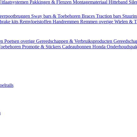
itlaatsystemen
Pakkingen & Flenzen
Montagemateriaal
Hitteband
Sil
eerpootbruggen
Sway bars & Toebehoren
Braces
Traction bars
Stuurin
brake kits
Remvloeistoffen
Handremmen
Remmen overige
Wielen & 
en
Poetsen overige
Gereedschappen & Verbruiksproducten
Gereedsch
Toebehoren
Promotie & Stickers
Cadeaubonnen
Honda Onderhoudspak
oelrails
n