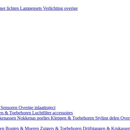
ner lichten
Lampensets
Verlichting overige
 Sensoren
Overige inlaattraject
zen & Toebehoren
Luchtfilter accessoires
kenassen
Nokkenas poelies
Kleppen & Toebehoren
Styling delen
Over
gen
Bouten & Moeren
Zuigers & Toebehoren
Drijfstangen & Krukasse