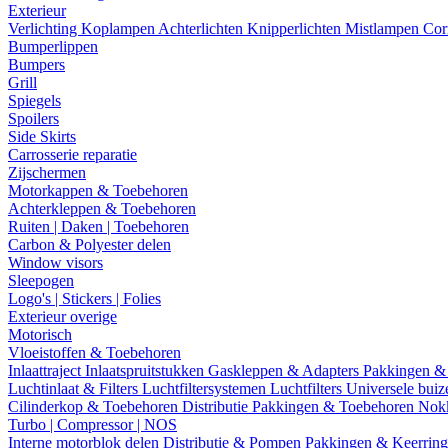
Exterieur
Verlichting
Koplampen
Achterlichten
Knipperlichten
Mistlampen
Cor
Bumperlippen
Bumpers
Grill
Spiegels
Spoilers
Side Skirts
Carrosserie reparatie
Zijschermen
Motorkappen & Toebehoren
Achterkleppen & Toebehoren
Ruiten | Daken | Toebehoren
Carbon & Polyester delen
Window visors
Sleepogen
Logo's | Stickers | Folies
Exterieur overige
Motorisch
Vloeistoffen & Toebehoren
Inlaattraject
Inlaatspruitstukken
Gaskleppen & Adapters
Pakkingen &
Luchtinlaat & Filters
Luchtfiltersystemen
Luchtfilters
Universele bui
Cilinderkop & Toebehoren
Distributie
Pakkingen & Toebehoren
Nok
Turbo | Compressor | NOS
Interne motorblok delen
Distributie & Pompen
Pakkingen & Keerrin