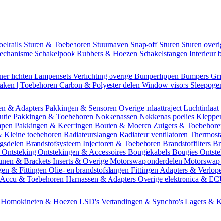
oelrails
Sturen & Toebehoren
Stuurnaven
Snap-off
Sturen
Sturen over
mechanisme
Schakelpook
Rubbers & Hoezen
Schakelstangen
Interieur 
ner lichten
Lampensets
Verlichting overige
Bumperlippen
Bumpers
Gri
Daken | Toebehoren
Carbon & Polyester delen
Window visors
Sleepog
en & Adapters
Pakkingen & Sensoren
Overige inlaattraject
Luchtinlaat
butie
Pakkingen & Toebehoren
Nokkenassen
Nokkenas poelies
Kleppe
ompen
Pakkingen & Keerringen
Bouten & Moeren
Zuigers & Toebehor
& Kleine toebehoren
Radiateurslangen
Radiateur ventilatoren
Thermost
ngsdelen
Brandstofsysteem
Injectoren & Toebehoren
Brandstoffilters
Br
m
Ontsteking
Ontstekingen & Accessoires
Bougiekabels
Bougies
Ontste
unen & Brackets
Inserts & Overige
Motorswap onderdelen
Motorswap
gen & Fittingen
Olie- en brandstofslangen
Fittingen
Adapters & Verlop
Accu & Toebehoren
Harnassen & Adapters
Overige elektronica & E
n
Homokineten & Hoezen
LSD's
Vertandingen & Synchro's
Lagers & K