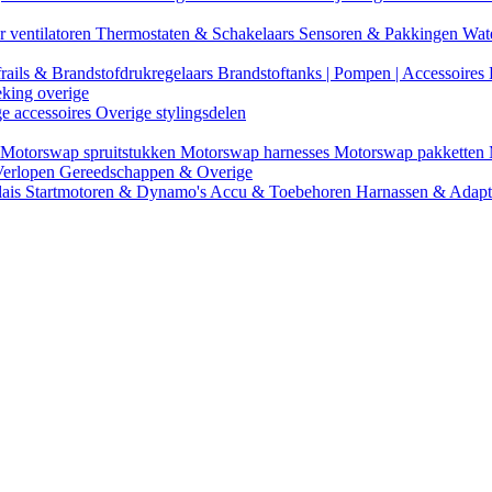
r ventilatoren
Thermostaten & Schakelaars
Sensoren & Pakkingen
Wat
rails & Brandstofdrukregelaars
Brandstoftanks | Pompen | Accessoires
eking overige
ge accessoires
Overige stylingsdelen
Motorswap spruitstukken
Motorswap harnesses
Motorswap pakketten
Verlopen
Gereedschappen & Overige
lais
Startmotoren & Dynamo's
Accu & Toebehoren
Harnassen & Adap