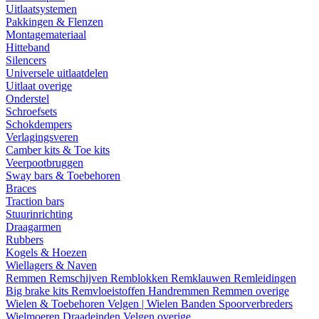
Uitlaatsystemen
Pakkingen & Flenzen
Montagemateriaal
Hitteband
Silencers
Universele uitlaatdelen
Uitlaat overige
Onderstel
Schroefsets
Schokdempers
Verlagingsveren
Camber kits & Toe kits
Veerpootbruggen
Sway bars & Toebehoren
Braces
Traction bars
Stuurinrichting
Draagarmen
Rubbers
Kogels & Hoezen
Wiellagers & Naven
Remmen
Remschijven
Remblokken
Remklauwen
Remleidingen
Big brake kits
Remvloeistoffen
Handremmen
Remmen overige
Wielen & Toebehoren
Velgen | Wielen
Banden
Spoorverbreders
Wielmoeren
Draadeinden
Velgen overige