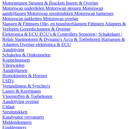
Motorsteunen
Steunen & Brackets
Inserts & Overige
Motorswap onderdelen
Motorswap steunen
Motorswap
aandrijfassen
Motorswap spruitstukken
Motorswap harnesses
Motorswap pakketten
Motorswap overige
Slangen & Fittingen
Olie- en brandstofslangen
Fittingen
Adapters &
Verlopen
Gereedschappen & Overige
Elektronica & ECU
ECU's & Controllers
Sensoren | Schakelaars |
Relais
Startmotoren & Dynamo's
Accu & Toebehoren
Harnassen &
Adapters
Overige elektronica & ECU
Aandrijving
Schakelen & Ontkoppelen
Koppelingssets
Vliegwielen
Aandrijfassen
Homokineten & Hoezen
LSD's
Vertandingen & Synchro's
Lagers & Keerringen
Vloeistoffen & Toebehoren
Aandrijving overige
Uitlaat
Spruitstukken
Katalysator vervangers
Middendempers
Einddempers