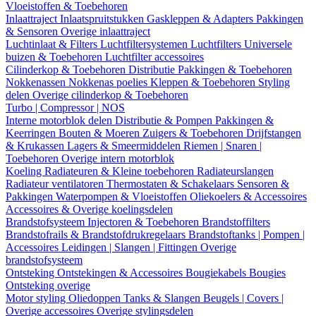
Vloeistoffen & Toebehoren
Inlaattraject
Inlaatspruitstukken
Gaskleppen & Adapters
Pakkingen
& Sensoren
Overige inlaattraject
Luchtinlaat & Filters
Luchtfiltersystemen
Luchtfilters
Universele
buizen & Toebehoren
Luchtfilter accessoires
Cilinderkop & Toebehoren
Distributie
Pakkingen & Toebehoren
Nokkenassen
Nokkenas poelies
Kleppen & Toebehoren
Styling
delen
Overige cilinderkop & Toebehoren
Turbo | Compressor | NOS
Interne motorblok delen
Distributie & Pompen
Pakkingen &
Keerringen
Bouten & Moeren
Zuigers & Toebehoren
Drijfstangen
& Krukassen
Lagers & Smeermiddelen
Riemen | Snaren |
Toebehoren
Overige intern motorblok
Koeling
Radiateuren & Kleine toebehoren
Radiateurslangen
Radiateur ventilatoren
Thermostaten & Schakelaars
Sensoren &
Pakkingen
Waterpompen & Vloeistoffen
Oliekoelers & Accessoires
Accessoires & Overige koelingsdelen
Brandstofsysteem
Injectoren & Toebehoren
Brandstoffilters
Brandstofrails & Brandstofdrukregelaars
Brandstoftanks | Pompen |
Accessoires
Leidingen | Slangen | Fittingen
Overige
brandstofsysteem
Ontsteking
Ontstekingen & Accessoires
Bougiekabels
Bougies
Ontsteking overige
Motor styling
Oliedoppen
Tanks & Slangen
Beugels | Covers |
Overige accessoires
Overige stylingsdelen