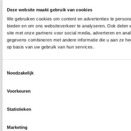
Order status
Vragen/Problemen/Help
Deze website maakt gebruik van cookies
Voorwaarden
We gebruiken cookies om content en advertenties te personal
bieden en om ons websiteverkeer te analyseren. Ook delen 
Algemene Voorwaarden
site met onze partners voor social media, adverteren en an
Privacy Policy
Garantie & Service
gegevens combineren met andere informatie die u aan ze hee
Retour
op basis van uw gebruik van hun services.
Copyright
Handige links
Toestemmingsselectie
Werkplaatshandboeken
Noodzakelijk
Compressie calculator
Versnellingsbak calculator
ECU en foutcode identificatie
Honda olie & vloeistof
Voorkeuren
Modelinformatie
Statistieken
Honda S2000
Honda Civic
Honda CRX / Del Sol
Honda CR-V
Marketing