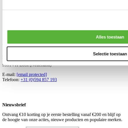
Honda Prelude
Over A4H-TECH
Wie zijn wij
Hoe is het begonnen
Missie & Visie
Contact
Alles toestaan
Contact
Selectie toestaan
A4H-TECH BV
Van 't Hoffstraat 5
9351VH Leek (Nederland)
E-mail:
[email protected]
Telefoon:
+31 (0)594 857 193
Nieuwsbrief
Ontvang €10 korting op je eerste bestelling vanaf €200 en blijf op
de hoogte van onze acties, nieuwe producten en populaire merken.