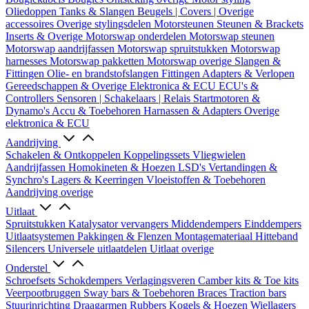
Oliedoppen
Tanks & Slangen
Beugels | Covers | Overige
accessoires
Overige stylingsdelen
Motorsteunen
Steunen & Brackets
Inserts & Overige
Motorswap onderdelen
Motorswap steunen
Motorswap aandrijfassen
Motorswap spruitstukken
Motorswap
harnesses
Motorswap pakketten
Motorswap overige
Slangen &
Fittingen
Olie- en brandstofslangen
Fittingen
Adapters & Verlopen
Gereedschappen & Overige
Elektronica & ECU
ECU's &
Controllers
Sensoren | Schakelaars | Relais
Startmotoren &
Dynamo's
Accu & Toebehoren
Harnassen & Adapters
Overige
elektronica & ECU
Aandrijving
Schakelen & Ontkoppelen
Koppelingssets
Vliegwielen
Aandrijfassen
Homokineten & Hoezen
LSD's
Vertandingen &
Synchro's
Lagers & Keerringen
Vloeistoffen & Toebehoren
Aandrijving overige
Uitlaat
Spruitstukken
Katalysator vervangers
Middendempers
Einddempers
Uitlaatsystemen
Pakkingen & Flenzen
Montagemateriaal
Hitteband
Silencers
Universele uitlaatdelen
Uitlaat overige
Onderstel
Schroefsets
Schokdempers
Verlagingsveren
Camber kits & Toe kits
Veerpootbruggen
Sway bars & Toebehoren
Braces
Traction bars
Stuurinrichting
Draagarmen
Rubbers
Kogels & Hoezen
Wiellagers