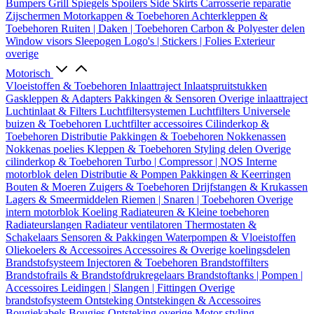
Bumpers
Grill
Spiegels
Spoilers
Side Skirts
Carrosserie reparatie
Zijschermen
Motorkappen & Toebehoren
Achterkleppen &
Toebehoren
Ruiten | Daken | Toebehoren
Carbon & Polyester delen
Window visors
Sleepogen
Logo's | Stickers | Folies
Exterieur
overige
Motorisch
Vloeistoffen & Toebehoren
Inlaattraject
Inlaatspruitstukken
Gaskleppen & Adapters
Pakkingen & Sensoren
Overige inlaattraject
Luchtinlaat & Filters
Luchtfiltersystemen
Luchtfilters
Universele
buizen & Toebehoren
Luchtfilter accessoires
Cilinderkop &
Toebehoren
Distributie
Pakkingen & Toebehoren
Nokkenassen
Nokkenas poelies
Kleppen & Toebehoren
Styling delen
Overige
cilinderkop & Toebehoren
Turbo | Compressor | NOS
Interne
motorblok delen
Distributie & Pompen
Pakkingen & Keerringen
Bouten & Moeren
Zuigers & Toebehoren
Drijfstangen & Krukassen
Lagers & Smeermiddelen
Riemen | Snaren | Toebehoren
Overige
intern motorblok
Koeling
Radiateuren & Kleine toebehoren
Radiateurslangen
Radiateur ventilatoren
Thermostaten &
Schakelaars
Sensoren & Pakkingen
Waterpompen & Vloeistoffen
Oliekoelers & Accessoires
Accessoires & Overige koelingsdelen
Brandstofsysteem
Injectoren & Toebehoren
Brandstoffilters
Brandstofrails & Brandstofdrukregelaars
Brandstoftanks | Pompen |
Accessoires
Leidingen | Slangen | Fittingen
Overige
brandstofsysteem
Ontsteking
Ontstekingen & Accessoires
Bougiekabels
Bougies
Ontsteking overige
Motor styling