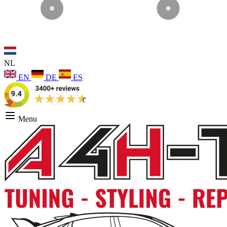
NL
EN
DE
ES
Menu