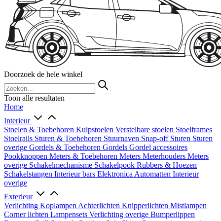
Doorzoek de hele winkel
Toon alle resultaten
Home
Interieur
Stoelen & Toebehoren
Kuipstoelen
Verstelbare stoelen
Stoelframes
Stoelrails
Sturen & Toebehoren
Stuurnaven
Snap-off
Sturen
Sturen
overige
Gordels & Toebehoren
Gordels
Gordel accessoires
Pookknoppen
Meters & Toebehoren
Meters
Meterhouders
Meters
overige
Schakelmechanisme
Schakelpook
Rubbers & Hoezen
Schakelstangen
Interieur bars
Elektronica
Automatten
Interieur
overige
Exterieur
Verlichting
Koplampen
Achterlichten
Knipperlichten
Mistlampen
Corner lichten
Lampensets
Verlichting overige
Bumperlippen