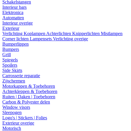
Schakelstangen
Interieur bars
Elektronica
Automatten
Interieur overige
Exterieur
Verlichting
Koplampen
Achterlichten
Knipperlichten
Mistlampen
Corner lichten
Lampensets
Verlichting overige
Bumperlippen
Bumpers
Grill
Spiegels
Spoilers
Side Skirts
Carrosserie reparatie
Zijschermen
Motorkappen & Toebehoren
Achterkleppen & Toebehoren
Ruiten | Daken | Toebehoren
Carbon & Polyester delen
Window visors
Sleepogen
Logo's | Stickers | Folies
Exterieur overige
Motorisch