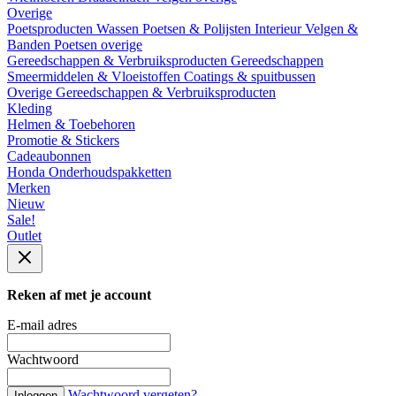
Overige
Poetsproducten
Wassen
Poetsen & Polijsten
Interieur
Velgen &
Banden
Poetsen overige
Gereedschappen & Verbruiksproducten
Gereedschappen
Smeermiddelen & Vloeistoffen
Coatings & spuitbussen
Overige Gereedschappen & Verbruiksproducten
Kleding
Helmen & Toebehoren
Promotie & Stickers
Cadeaubonnen
Honda Onderhoudspakketten
Merken
Nieuw
Sale!
Outlet
Reken af met je account
E-mail adres
Wachtwoord
Wachtwoord vergeten?
Inloggen