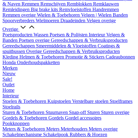
& Naven
Remmen
Remschijven
Remblokken
Remklauwen
Remleidingen
Big brake kits
Remvloeistoffen
Handremmen
Remmen overige
Wielen & Toebehoren
Velgen | Wielen
Banden
Spoorverbreders
Wielmoeren
Draadeinden
Velgen overige
Overige
Poetsproducten
Wassen
Poetsen & Polijsten
Interieur
Velgen &
Banden
Poetsen overige
Gereedschappen & Verbruiksproducten
Gereedschappen
Smeermiddelen & Vloeistoffen
Coatings &
spuitbussen
Overige Gereedschappen & Verbruiksproducten
Kleding
Helmen & Toebehoren
Promotie & Stickers
Cadeaubonnen
Honda Onderhoudspakketten
Merken
Nieuw
Sale!
Outlet
Home
Interieur
Stoelen & Toebehoren
Kuipstoelen
Verstelbare stoelen
Stoelframes
Stoelrails
Sturen & Toebehoren
Stuurnaven
Snap-off
Sturen
Sturen overige
Gordels & Toebehoren
Gordels
Gordel accessoires
Pookknoppen
Meters & Toebehoren
Meters
Meterhouders
Meters overige
Schakelmechanisme
Schakelpook
Rubbers & Hoezen