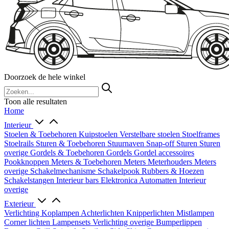
Doorzoek de hele winkel
Toon alle resultaten
Home
Interieur
Stoelen & Toebehoren
Kuipstoelen
Verstelbare stoelen
Stoelframes
Stoelrails
Sturen & Toebehoren
Stuurnaven
Snap-off
Sturen
Sturen
overige
Gordels & Toebehoren
Gordels
Gordel accessoires
Pookknoppen
Meters & Toebehoren
Meters
Meterhouders
Meters
overige
Schakelmechanisme
Schakelpook
Rubbers & Hoezen
Schakelstangen
Interieur bars
Elektronica
Automatten
Interieur
overige
Exterieur
Verlichting
Koplampen
Achterlichten
Knipperlichten
Mistlampen
Corner lichten
Lampensets
Verlichting overige
Bumperlippen