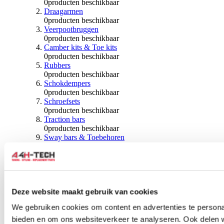
0
producten beschikbaar
Draagarmen
0
producten beschikbaar
Veerpootbruggen
0
producten beschikbaar
Camber kits & Toe kits
0
producten beschikbaar
Rubbers
0
producten beschikbaar
Schokdempers
0
producten beschikbaar
Schroefsets
0
producten beschikbaar
Traction bars
0
producten beschikbaar
Sway bars & Toebehoren
0
producten beschikbaar
Kogels & Hoezen
0
producten beschikbaar
Wiellagers & Naven
0
producten beschikbaar
Wielen & Toebehoren
Deze website maakt gebruik van cookies
We gebruiken cookies om content en advertenties te personal
0
producten beschikbaar
bieden en om ons websiteverkeer te analyseren. Ook delen 
Spoorverbreders