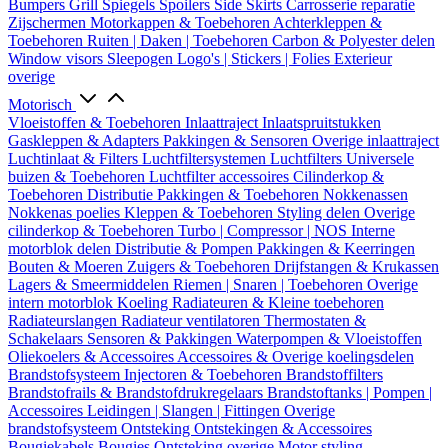
Bumpers
Grill
Spiegels
Spoilers
Side Skirts
Carrosserie reparatie
Zijschermen
Motorkappen & Toebehoren
Achterkleppen &
Toebehoren
Ruiten | Daken | Toebehoren
Carbon & Polyester delen
Window visors
Sleepogen
Logo's | Stickers | Folies
Exterieur
overige
Motorisch
Vloeistoffen & Toebehoren
Inlaattraject
Inlaatspruitstukken
Gaskleppen & Adapters
Pakkingen & Sensoren
Overige inlaattraject
Luchtinlaat & Filters
Luchtfiltersystemen
Luchtfilters
Universele
buizen & Toebehoren
Luchtfilter accessoires
Cilinderkop &
Toebehoren
Distributie
Pakkingen & Toebehoren
Nokkenassen
Nokkenas poelies
Kleppen & Toebehoren
Styling delen
Overige
cilinderkop & Toebehoren
Turbo | Compressor | NOS
Interne
motorblok delen
Distributie & Pompen
Pakkingen & Keerringen
Bouten & Moeren
Zuigers & Toebehoren
Drijfstangen & Krukassen
Lagers & Smeermiddelen
Riemen | Snaren | Toebehoren
Overige
intern motorblok
Koeling
Radiateuren & Kleine toebehoren
Radiateurslangen
Radiateur ventilatoren
Thermostaten &
Schakelaars
Sensoren & Pakkingen
Waterpompen & Vloeistoffen
Oliekoelers & Accessoires
Accessoires & Overige koelingsdelen
Brandstofsysteem
Injectoren & Toebehoren
Brandstoffilters
Brandstofrails & Brandstofdrukregelaars
Brandstoftanks | Pompen |
Accessoires
Leidingen | Slangen | Fittingen
Overige
brandstofsysteem
Ontsteking
Ontstekingen & Accessoires
Bougiekabels
Bougies
Ontsteking overige
Motor styling