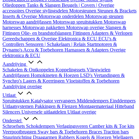
Oliedoppen
Tanks & Slangen
Beugels | Covers | Overige
accessoires
Overige stylingsdelen
Motorsteunen
Steunen & Brackets
Inserts & Overige
Motorswap onderdelen
Motorswap steunen
Motorswap aandrijfassen
Motorswap spruitstukken
Motorswap
harnesses
Motorswap pakketten
Motorswap overige
Slangen &
Fittingen
Olie- en brandstofslangen
Fittingen
Adapters & Verlopen
Gereedschappen & Overige
Elektronica & ECU
ECU's &
Controllers
Sensoren | Schakelaars | Relais
Startmotoren &
Dynamo's
Accu & Toebehoren
Harnassen & Adapters
Overige
elektronica & ECU
Aandrijving
Schakelen & Ontkoppelen
Koppelingssets
Vliegwielen
Aandrijfassen
Homokineten & Hoezen
LSD's
Vertandingen &
Synchro's
Lagers & Keerringen
Vloeistoffen & Toebehoren
Aandrijving overige
Uitlaat
Spruitstukken
Katalysator vervangers
Middendempers
Einddempers
Uitlaatsystemen
Pakkingen & Flenzen
Montagemateriaal
Hitteband
Silencers
Universele uitlaatdelen
Uitlaat overige
Onderstel
Schroefsets
Schokdempers
Verlagingsveren
Camber kits & Toe kits
Veerpootbruggen
Sway bars & Toebehoren
Braces
Traction bars
Stuurinrichting
Draagarmen
Rubbers
Kogels & Hoezen
Wiellagers