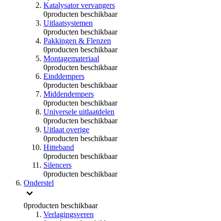
Katalysator vervangers
0
producten beschikbaar
Uitlaatsystemen
0
producten beschikbaar
Pakkingen & Flenzen
0
producten beschikbaar
Montagemateriaal
0
producten beschikbaar
Einddempers
0
producten beschikbaar
Middendempers
0
producten beschikbaar
Universele uitlaatdelen
0
producten beschikbaar
Uitlaat overige
0
producten beschikbaar
Hitteband
0
producten beschikbaar
Silencers
0
producten beschikbaar
Onderstel
0
producten beschikbaar
Verlagingsveren