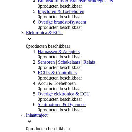
Brandstofrails & Brandstofdrukregelaars
0
producten beschikbaar
Injectoren & Toebehoren
0
producten beschikbaar
Overige brandstofsysteem
0
producten beschikbaar
Elektronica & ECU
0
producten beschikbaar
Harnassen & Adapters
0
producten beschikbaar
Sensoren | Schakelaars | Relais
0
producten beschikbaar
ECU's & Controllers
0
producten beschikbaar
Accu & Toebehoren
0
producten beschikbaar
Overige elektronica & ECU
0
producten beschikbaar
Startmotoren & Dynamo's
0
producten beschikbaar
Inlaattraject
0
producten beschikbaar