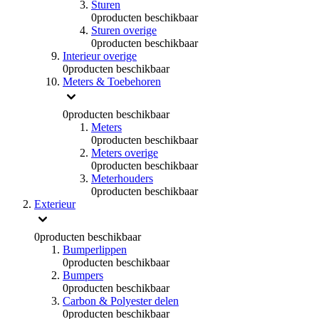
Sturen
0
producten beschikbaar
Sturen overige
0
producten beschikbaar
Interieur overige
0
producten beschikbaar
Meters & Toebehoren
0
producten beschikbaar
Meters
0
producten beschikbaar
Meters overige
0
producten beschikbaar
Meterhouders
0
producten beschikbaar
Exterieur
0
producten beschikbaar
Bumperlippen
0
producten beschikbaar
Bumpers
0
producten beschikbaar
Carbon & Polyester delen
0
producten beschikbaar