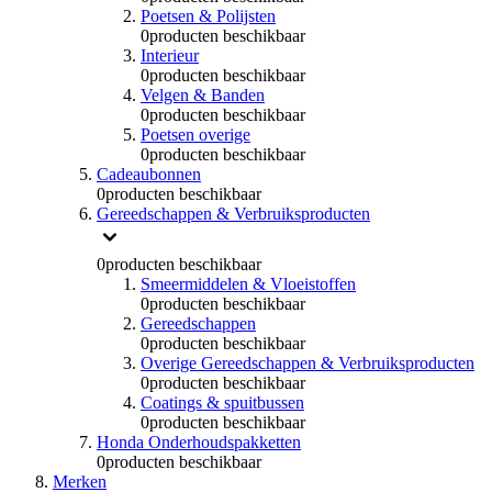
Poetsen & Polijsten
0
producten beschikbaar
Interieur
0
producten beschikbaar
Velgen & Banden
0
producten beschikbaar
Poetsen overige
0
producten beschikbaar
Cadeaubonnen
0
producten beschikbaar
Gereedschappen & Verbruiksproducten
0
producten beschikbaar
Smeermiddelen & Vloeistoffen
0
producten beschikbaar
Gereedschappen
0
producten beschikbaar
Overige Gereedschappen & Verbruiksproducten
0
producten beschikbaar
Coatings & spuitbussen
0
producten beschikbaar
Honda Onderhoudspakketten
0
producten beschikbaar
Merken