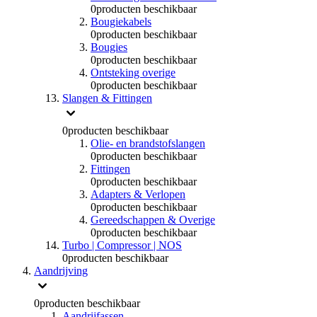
0
producten beschikbaar
Bougiekabels
0
producten beschikbaar
Bougies
0
producten beschikbaar
Ontsteking overige
0
producten beschikbaar
Slangen & Fittingen
0
producten beschikbaar
Olie- en brandstofslangen
0
producten beschikbaar
Fittingen
0
producten beschikbaar
Adapters & Verlopen
0
producten beschikbaar
Gereedschappen & Overige
0
producten beschikbaar
Turbo | Compressor | NOS
0
producten beschikbaar
Aandrijving
0
producten beschikbaar
Aandrijfassen