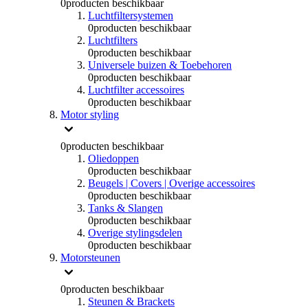
0
producten beschikbaar
Luchtfiltersystemen
0
producten beschikbaar
Luchtfilters
0
producten beschikbaar
Universele buizen & Toebehoren
0
producten beschikbaar
Luchtfilter accessoires
0
producten beschikbaar
Motor styling
0
producten beschikbaar
Oliedoppen
0
producten beschikbaar
Beugels | Covers | Overige accessoires
0
producten beschikbaar
Tanks & Slangen
0
producten beschikbaar
Overige stylingsdelen
0
producten beschikbaar
Motorsteunen
0
producten beschikbaar
Steunen & Brackets