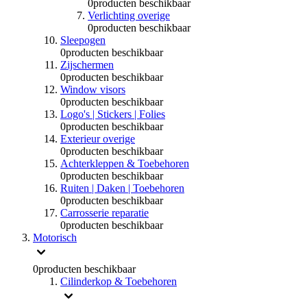
0
producten beschikbaar
Verlichting overige
0
producten beschikbaar
Sleepogen
0
producten beschikbaar
Zijschermen
0
producten beschikbaar
Window visors
0
producten beschikbaar
Logo's | Stickers | Folies
0
producten beschikbaar
Exterieur overige
0
producten beschikbaar
Achterkleppen & Toebehoren
0
producten beschikbaar
Ruiten | Daken | Toebehoren
0
producten beschikbaar
Carrosserie reparatie
0
producten beschikbaar
Motorisch
0
producten beschikbaar
Cilinderkop & Toebehoren