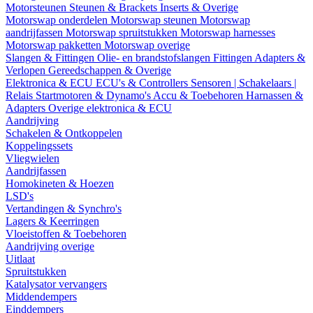
Motorsteunen
Steunen & Brackets
Inserts & Overige
Motorswap onderdelen
Motorswap steunen
Motorswap
aandrijfassen
Motorswap spruitstukken
Motorswap harnesses
Motorswap pakketten
Motorswap overige
Slangen & Fittingen
Olie- en brandstofslangen
Fittingen
Adapters &
Verlopen
Gereedschappen & Overige
Elektronica & ECU
ECU's & Controllers
Sensoren | Schakelaars |
Relais
Startmotoren & Dynamo's
Accu & Toebehoren
Harnassen &
Adapters
Overige elektronica & ECU
Aandrijving
Schakelen & Ontkoppelen
Koppelingssets
Vliegwielen
Aandrijfassen
Homokineten & Hoezen
LSD's
Vertandingen & Synchro's
Lagers & Keerringen
Vloeistoffen & Toebehoren
Aandrijving overige
Uitlaat
Spruitstukken
Katalysator vervangers
Middendempers
Einddempers