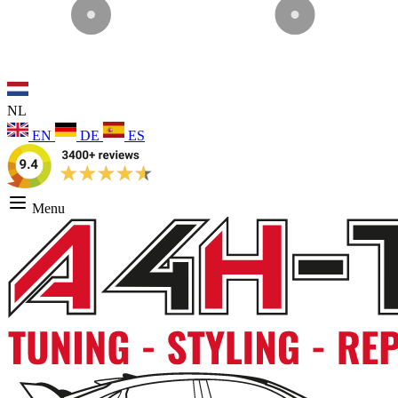
NL
EN
DE
ES
Menu