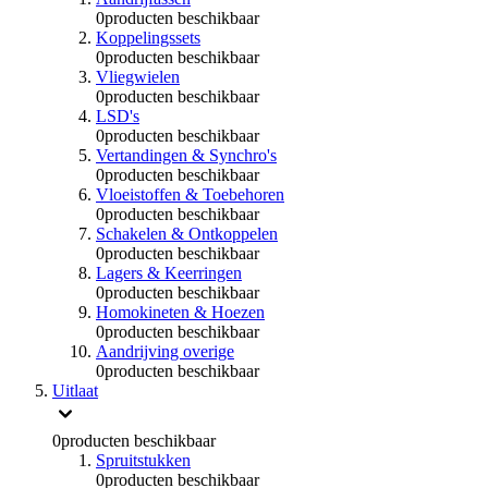
0
producten beschikbaar
Koppelingssets
0
producten beschikbaar
Vliegwielen
0
producten beschikbaar
LSD's
0
producten beschikbaar
Vertandingen & Synchro's
0
producten beschikbaar
Vloeistoffen & Toebehoren
0
producten beschikbaar
Schakelen & Ontkoppelen
0
producten beschikbaar
Lagers & Keerringen
0
producten beschikbaar
Homokineten & Hoezen
0
producten beschikbaar
Aandrijving overige
0
producten beschikbaar
Uitlaat
0
producten beschikbaar
Spruitstukken
0
producten beschikbaar