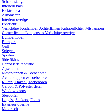
Schakelstangen
Interieur bars
Elektronica
Automatten
Interieur overige
Exterieur
Verlichting
Koplampen
Achterlichten
Knipperlichten
Mistlampen
Corner lichten
Lampensets
Verlichting overige
Bumperlippen
Bumpers
Grill
Spiegels
Spoilers
Side Skirts
Carrosserie reparatie
Zijschermen
Motorkappen & Toebehoren
Achterkleppen & Toebehoren
Ruiten | Daken | Toebehoren
Carbon & Polyester delen
Window visors
Sleepogen
Logo's | Stickers | Folies
Exterieur overige
Motorisch