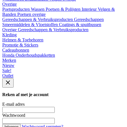
Overige
Poetsproducten
Wassen
Poetsen & Polijsten
Interieur
Velgen &
Banden
Poetsen overige
Gereedschappen & Verbruiksproducten
Gereedschappen
Smeermiddelen & Vloeistoffen
Coatings & spuitbussen
Overige Gereedschappen & Verbruiksproducten
Kleding
Helmen & Toebehoren
Promotie & Stickers
Cadeaubonnen
Honda Onderhoudspakketten
Merken
Nieuw
Sale!
Outlet
Reken af met je account
E-mail adres
Wachtwoord
Wachtwoord vergeten?
Inloggen