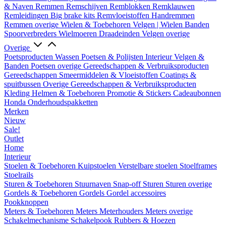
& Naven
Remmen
Remschijven
Remblokken
Remklauwen
Remleidingen
Big brake kits
Remvloeistoffen
Handremmen
Remmen overige
Wielen & Toebehoren
Velgen | Wielen
Banden
Spoorverbreders
Wielmoeren
Draadeinden
Velgen overige
Overige
Poetsproducten
Wassen
Poetsen & Polijsten
Interieur
Velgen &
Banden
Poetsen overige
Gereedschappen & Verbruiksproducten
Gereedschappen
Smeermiddelen & Vloeistoffen
Coatings &
spuitbussen
Overige Gereedschappen & Verbruiksproducten
Kleding
Helmen & Toebehoren
Promotie & Stickers
Cadeaubonnen
Honda Onderhoudspakketten
Merken
Nieuw
Sale!
Outlet
Home
Interieur
Stoelen & Toebehoren
Kuipstoelen
Verstelbare stoelen
Stoelframes
Stoelrails
Sturen & Toebehoren
Stuurnaven
Snap-off
Sturen
Sturen overige
Gordels & Toebehoren
Gordels
Gordel accessoires
Pookknoppen
Meters & Toebehoren
Meters
Meterhouders
Meters overige
Schakelmechanisme
Schakelpook
Rubbers & Hoezen