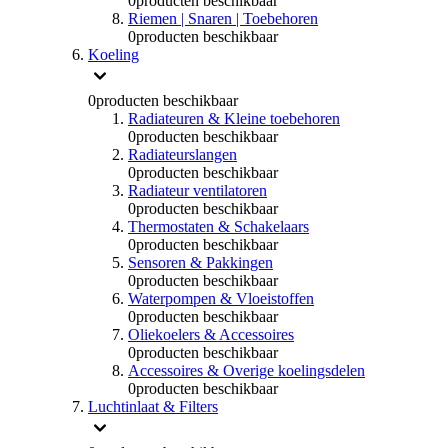
0
producten beschikbaar
Riemen | Snaren | Toebehoren
0
producten beschikbaar
Koeling
0
producten beschikbaar
Radiateuren & Kleine toebehoren
0
producten beschikbaar
Radiateurslangen
0
producten beschikbaar
Radiateur ventilatoren
0
producten beschikbaar
Thermostaten & Schakelaars
0
producten beschikbaar
Sensoren & Pakkingen
0
producten beschikbaar
Waterpompen & Vloeistoffen
0
producten beschikbaar
Oliekoelers & Accessoires
0
producten beschikbaar
Accessoires & Overige koelingsdelen
0
producten beschikbaar
Luchtinlaat & Filters