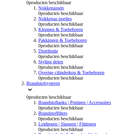
0
producten beschikbaar
Nokkenassen
0
producten beschikbaar
Nokkenas poelies
0
producten beschikbaar
Kleppen & Toebehoren
0
producten beschikbaar
Pakkingen & Toebehoren
0
producten beschikbaar
Distributie
0
producten beschikbaar
Styling delen
0
producten beschikbaar
Overige cilinderkop & Toebehoren
0
producten beschikbaar
Brandstofsysteem
0
producten beschikbaar
Brandstoftanks | Pompen | Accessoires
0
producten beschikbaar
Brandstoffilters
0
producten beschikbaar
Leidingen | Slangen | Fittingen
0
producten beschikbaar