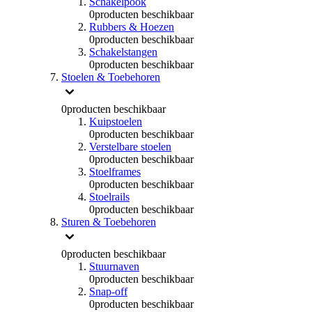
Schakelpook
0
producten beschikbaar
Rubbers & Hoezen
0
producten beschikbaar
Schakelstangen
0
producten beschikbaar
Stoelen & Toebehoren
0
producten beschikbaar
Kuipstoelen
0
producten beschikbaar
Verstelbare stoelen
0
producten beschikbaar
Stoelframes
0
producten beschikbaar
Stoelrails
0
producten beschikbaar
Sturen & Toebehoren
0
producten beschikbaar
Stuurnaven
0
producten beschikbaar
Snap-off
0
producten beschikbaar