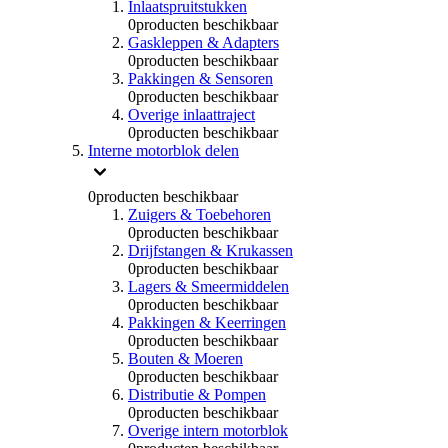
Inlaatspruitstukken
0
producten beschikbaar
Gaskleppen & Adapters
0
producten beschikbaar
Pakkingen & Sensoren
0
producten beschikbaar
Overige inlaattraject
0
producten beschikbaar
Interne motorblok delen
0
producten beschikbaar
Zuigers & Toebehoren
0
producten beschikbaar
Drijfstangen & Krukassen
0
producten beschikbaar
Lagers & Smeermiddelen
0
producten beschikbaar
Pakkingen & Keerringen
0
producten beschikbaar
Bouten & Moeren
0
producten beschikbaar
Distributie & Pompen
0
producten beschikbaar
Overige intern motorblok