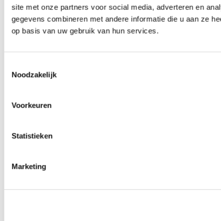
site met onze partners voor social media, adverteren en an
0
producten beschikbaar
Wielmoeren
gegevens combineren met andere informatie die u aan ze hee
0
producten beschikbaar
op basis van uw gebruik van hun services.
Draadeinden
0
producten beschikbaar
Velgen overige
0
producten beschikbaar
Toestemmingsselectie
Velgen | Wielen
Noodzakelijk
0
producten beschikbaar
Banden
0
producten beschikbaar
Voorkeuren
Remmen
0
producten beschikbaar
Statistieken
Remschijven
0
producten beschikbaar
Remblokken
0
producten beschikbaar
Marketing
Remklauwen
0
producten beschikbaar
Remleidingen
0
producten beschikbaar
Big brake kits
0
producten beschikbaar