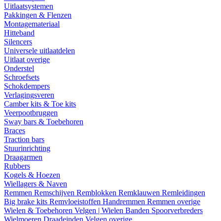
Uitlaatsystemen
Pakkingen & Flenzen
Montagemateriaal
Hitteband
Silencers
Universele uitlaatdelen
Uitlaat overige
Onderstel
Schroefsets
Schokdempers
Verlagingsveren
Camber kits & Toe kits
Veerpootbruggen
Sway bars & Toebehoren
Braces
Traction bars
Stuurinrichting
Draagarmen
Rubbers
Kogels & Hoezen
Wiellagers & Naven
Remmen
Remschijven
Remblokken
Remklauwen
Remleidingen
Big brake kits
Remvloeistoffen
Handremmen
Remmen overige
Wielen & Toebehoren
Velgen | Wielen
Banden
Spoorverbreders
Wielmoeren
Draadeinden
Velgen overige