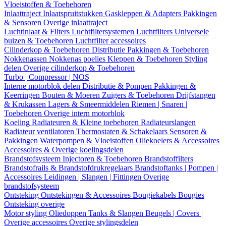
Vloeistoffen & Toebehoren
Inlaattraject
Inlaatspruitstukken
Gaskleppen & Adapters
Pakkingen
& Sensoren
Overige inlaattraject
Luchtinlaat & Filters
Luchtfiltersystemen
Luchtfilters
Universele
buizen & Toebehoren
Luchtfilter accessoires
Cilinderkop & Toebehoren
Distributie
Pakkingen & Toebehoren
Nokkenassen
Nokkenas poelies
Kleppen & Toebehoren
Styling
delen
Overige cilinderkop & Toebehoren
Turbo | Compressor | NOS
Interne motorblok delen
Distributie & Pompen
Pakkingen &
Keerringen
Bouten & Moeren
Zuigers & Toebehoren
Drijfstangen
& Krukassen
Lagers & Smeermiddelen
Riemen | Snaren |
Toebehoren
Overige intern motorblok
Koeling
Radiateuren & Kleine toebehoren
Radiateurslangen
Radiateur ventilatoren
Thermostaten & Schakelaars
Sensoren &
Pakkingen
Waterpompen & Vloeistoffen
Oliekoelers & Accessoires
Accessoires & Overige koelingsdelen
Brandstofsysteem
Injectoren & Toebehoren
Brandstoffilters
Brandstofrails & Brandstofdrukregelaars
Brandstoftanks | Pompen |
Accessoires
Leidingen | Slangen | Fittingen
Overige
brandstofsysteem
Ontsteking
Ontstekingen & Accessoires
Bougiekabels
Bougies
Ontsteking overige
Motor styling
Oliedoppen
Tanks & Slangen
Beugels | Covers |
Overige accessoires
Overige stylingsdelen