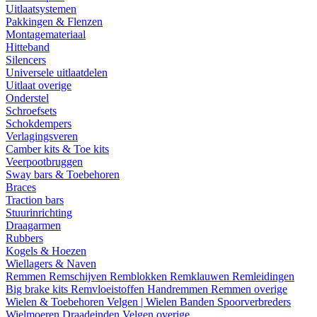
Uitlaatsystemen
Pakkingen & Flenzen
Montagemateriaal
Hitteband
Silencers
Universele uitlaatdelen
Uitlaat overige
Onderstel
Schroefsets
Schokdempers
Verlagingsveren
Camber kits & Toe kits
Veerpootbruggen
Sway bars & Toebehoren
Braces
Traction bars
Stuurinrichting
Draagarmen
Rubbers
Kogels & Hoezen
Wiellagers & Naven
Remmen
Remschijven
Remblokken
Remklauwen
Remleidingen
Big brake kits
Remvloeistoffen
Handremmen
Remmen overige
Wielen & Toebehoren
Velgen | Wielen
Banden
Spoorverbreders
Wielmoeren
Draadeinden
Velgen overige