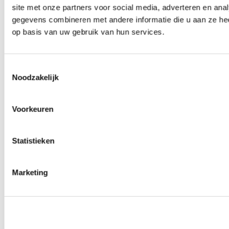
site met onze partners voor social media, adverteren en an
0
producten beschikbaar
Wielmoeren
gegevens combineren met andere informatie die u aan ze hee
0
producten beschikbaar
op basis van uw gebruik van hun services.
Draadeinden
0
producten beschikbaar
Velgen overige
0
producten beschikbaar
Toestemmingsselectie
Velgen | Wielen
Noodzakelijk
0
producten beschikbaar
Banden
0
producten beschikbaar
Voorkeuren
Remmen
0
producten beschikbaar
Statistieken
Remschijven
0
producten beschikbaar
Remblokken
0
producten beschikbaar
Marketing
Remklauwen
0
producten beschikbaar
Remleidingen
0
producten beschikbaar
Big brake kits
0
producten beschikbaar