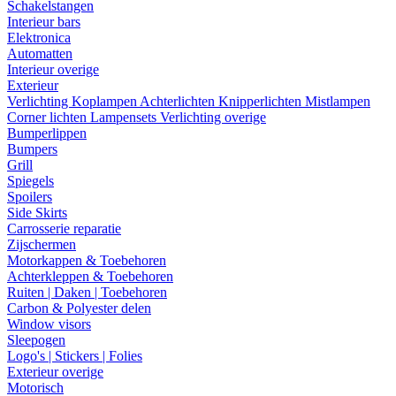
Schakelstangen
Interieur bars
Elektronica
Automatten
Interieur overige
Exterieur
Verlichting
Koplampen
Achterlichten
Knipperlichten
Mistlampen
Corner lichten
Lampensets
Verlichting overige
Bumperlippen
Bumpers
Grill
Spiegels
Spoilers
Side Skirts
Carrosserie reparatie
Zijschermen
Motorkappen & Toebehoren
Achterkleppen & Toebehoren
Ruiten | Daken | Toebehoren
Carbon & Polyester delen
Window visors
Sleepogen
Logo's | Stickers | Folies
Exterieur overige
Motorisch