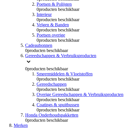
Poetsen & Polijsten
0
producten beschikbaar
Interieur
0
producten beschikbaar
Velgen & Banden
0
producten beschikbaar
Poetsen overige
0
producten beschikbaar
Cadeaubonnen
0
producten beschikbaar
Gereedschappen & Verbruiksproducten
0
producten beschikbaar
Smeermiddelen & Vloeistoffen
0
producten beschikbaar
Gereedschappen
0
producten beschikbaar
Overige Gereedschappen & Verbruiksproducten
0
producten beschikbaar
Coatings & spuitbussen
0
producten beschikbaar
Honda Onderhoudspakketten
0
producten beschikbaar
Merken