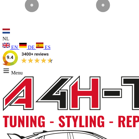
NL
EN
DE
ES
Menu