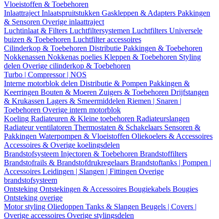
Vloeistoffen & Toebehoren
Inlaattraject
Inlaatspruitstukken
Gaskleppen & Adapters
Pakkingen
& Sensoren
Overige inlaattraject
Luchtinlaat & Filters
Luchtfiltersystemen
Luchtfilters
Universele
buizen & Toebehoren
Luchtfilter accessoires
Cilinderkop & Toebehoren
Distributie
Pakkingen & Toebehoren
Nokkenassen
Nokkenas poelies
Kleppen & Toebehoren
Styling
delen
Overige cilinderkop & Toebehoren
Turbo | Compressor | NOS
Interne motorblok delen
Distributie & Pompen
Pakkingen &
Keerringen
Bouten & Moeren
Zuigers & Toebehoren
Drijfstangen
& Krukassen
Lagers & Smeermiddelen
Riemen | Snaren |
Toebehoren
Overige intern motorblok
Koeling
Radiateuren & Kleine toebehoren
Radiateurslangen
Radiateur ventilatoren
Thermostaten & Schakelaars
Sensoren &
Pakkingen
Waterpompen & Vloeistoffen
Oliekoelers & Accessoires
Accessoires & Overige koelingsdelen
Brandstofsysteem
Injectoren & Toebehoren
Brandstoffilters
Brandstofrails & Brandstofdrukregelaars
Brandstoftanks | Pompen |
Accessoires
Leidingen | Slangen | Fittingen
Overige
brandstofsysteem
Ontsteking
Ontstekingen & Accessoires
Bougiekabels
Bougies
Ontsteking overige
Motor styling
Oliedoppen
Tanks & Slangen
Beugels | Covers |
Overige accessoires
Overige stylingsdelen