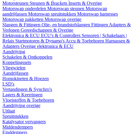
Motorsteunen
Steunen & Brackets
Inserts & Overige
Motorswap onderdelen
Motorswap steunen
Motorswap
aandrijfassen
Motorswap spruitstukken
Motorswap harnesses
Motorswap pakketten
Motorswap overige
Slangen & Fittingen
Olie- en brandstofslangen
Fittingen
Adapters &
Verlopen
Gereedschappen & Overige
Elektronica & ECU
ECU's & Controllers
Sensoren | Schakelaars |
Relais
Startmotoren & Dynamo's
Accu & Toebehoren
Harnassen &
Adapters
Overige elektronica & ECU
Aandrijving
Schakelen & Ontkoppelen
Koppelingssets
Vliegwielen
Aandrijfassen
Homokineten & Hoezen
LSD's
Vertandingen & Synchro's
Lagers & Keerringen
Vloeistoffen & Toebehoren
Aandrijving overige
Uitlaat
Spruitstukken
Katalysator vervangers
Middendempers
Einddempers