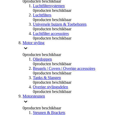
0
producten beschikbaar
Luchtfiltersystemen
0
producten beschikbaar
Luchtfilters
0
producten beschikbaar
Universele buizen & Toebehoren
0
producten beschikbaar
Luchtfilter accessoires
0
producten beschikbaar
Motor styling
0
producten beschikbaar
Oliedoppen
0
producten beschikbaar
Beugels | Covers | Overige accessoires
0
producten beschikbaar
Tanks & Slangen
0
producten beschikbaar
Overige stylingsdelen
0
producten beschikbaar
Motorsteunen
0
producten beschikbaar
Steunen & Brackets