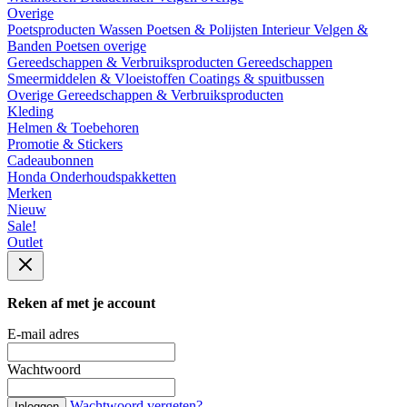
Overige
Poetsproducten
Wassen
Poetsen & Polijsten
Interieur
Velgen &
Banden
Poetsen overige
Gereedschappen & Verbruiksproducten
Gereedschappen
Smeermiddelen & Vloeistoffen
Coatings & spuitbussen
Overige Gereedschappen & Verbruiksproducten
Kleding
Helmen & Toebehoren
Promotie & Stickers
Cadeaubonnen
Honda Onderhoudspakketten
Merken
Nieuw
Sale!
Outlet
Reken af met je account
E-mail adres
Wachtwoord
Wachtwoord vergeten?
Inloggen