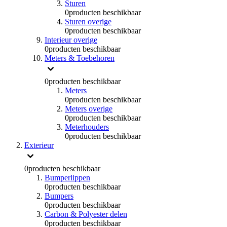
Sturen
0
producten beschikbaar
Sturen overige
0
producten beschikbaar
Interieur overige
0
producten beschikbaar
Meters & Toebehoren
0
producten beschikbaar
Meters
0
producten beschikbaar
Meters overige
0
producten beschikbaar
Meterhouders
0
producten beschikbaar
Exterieur
0
producten beschikbaar
Bumperlippen
0
producten beschikbaar
Bumpers
0
producten beschikbaar
Carbon & Polyester delen
0
producten beschikbaar