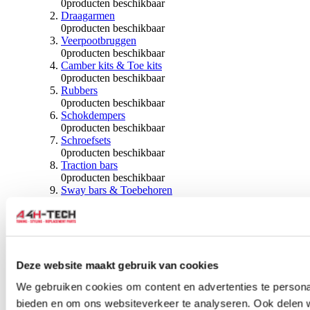
0
producten beschikbaar
Draagarmen
0
producten beschikbaar
Veerpootbruggen
0
producten beschikbaar
Camber kits & Toe kits
0
producten beschikbaar
Rubbers
0
producten beschikbaar
Schokdempers
0
producten beschikbaar
Schroefsets
0
producten beschikbaar
Traction bars
0
producten beschikbaar
Sway bars & Toebehoren
0
producten beschikbaar
Kogels & Hoezen
0
producten beschikbaar
Wiellagers & Naven
0
producten beschikbaar
Wielen & Toebehoren
Deze website maakt gebruik van cookies
We gebruiken cookies om content en advertenties te personal
0
producten beschikbaar
bieden en om ons websiteverkeer te analyseren. Ook delen 
Spoorverbreders