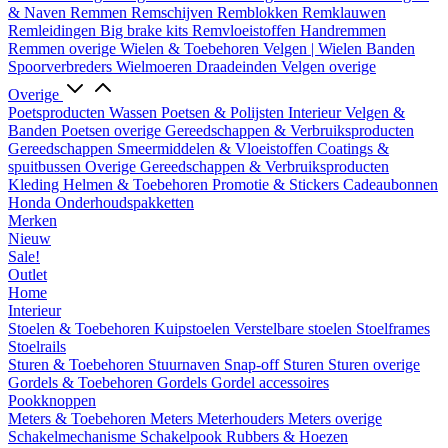
& Naven
Remmen
Remschijven
Remblokken
Remklauwen
Remleidingen
Big brake kits
Remvloeistoffen
Handremmen
Remmen overige
Wielen & Toebehoren
Velgen | Wielen
Banden
Spoorverbreders
Wielmoeren
Draadeinden
Velgen overige
Overige
Poetsproducten
Wassen
Poetsen & Polijsten
Interieur
Velgen &
Banden
Poetsen overige
Gereedschappen & Verbruiksproducten
Gereedschappen
Smeermiddelen & Vloeistoffen
Coatings &
spuitbussen
Overige Gereedschappen & Verbruiksproducten
Kleding
Helmen & Toebehoren
Promotie & Stickers
Cadeaubonnen
Honda Onderhoudspakketten
Merken
Nieuw
Sale!
Outlet
Home
Interieur
Stoelen & Toebehoren
Kuipstoelen
Verstelbare stoelen
Stoelframes
Stoelrails
Sturen & Toebehoren
Stuurnaven
Snap-off
Sturen
Sturen overige
Gordels & Toebehoren
Gordels
Gordel accessoires
Pookknoppen
Meters & Toebehoren
Meters
Meterhouders
Meters overige
Schakelmechanisme
Schakelpook
Rubbers & Hoezen