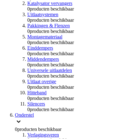
Katalysator vervangers
0
producten beschikbaar
Uitlaatsystemen
0
producten beschikbaar
Pakkingen & Flenzen
0
producten beschikbaar
Montagemateriaal
0
producten beschikbaar
Einddempers
0
producten beschikbaar
Middendempers
0
producten beschikbaar
Universele uitlaatdelen
0
producten beschikbaar
Uitlaat overige
0
producten beschikbaar
Hitteband
0
producten beschikbaar
Silencers
0
producten beschikbaar
Onderstel
0
producten beschikbaar
Verlagingsveren