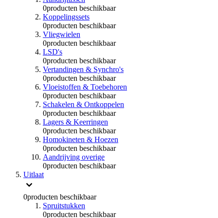
0
producten beschikbaar
Koppelingssets
0
producten beschikbaar
Vliegwielen
0
producten beschikbaar
LSD's
0
producten beschikbaar
Vertandingen & Synchro's
0
producten beschikbaar
Vloeistoffen & Toebehoren
0
producten beschikbaar
Schakelen & Ontkoppelen
0
producten beschikbaar
Lagers & Keerringen
0
producten beschikbaar
Homokineten & Hoezen
0
producten beschikbaar
Aandrijving overige
0
producten beschikbaar
Uitlaat
0
producten beschikbaar
Spruitstukken
0
producten beschikbaar