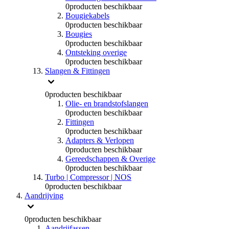
0
producten beschikbaar
Bougiekabels
0
producten beschikbaar
Bougies
0
producten beschikbaar
Ontsteking overige
0
producten beschikbaar
Slangen & Fittingen
0
producten beschikbaar
Olie- en brandstofslangen
0
producten beschikbaar
Fittingen
0
producten beschikbaar
Adapters & Verlopen
0
producten beschikbaar
Gereedschappen & Overige
0
producten beschikbaar
Turbo | Compressor | NOS
0
producten beschikbaar
Aandrijving
0
producten beschikbaar
Aandrijfassen