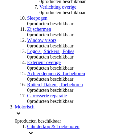
0
producten beschikbaar
Verlichting overige
0
producten beschikbaar
Sleepogen
0
producten beschikbaar
Zijschermen
0
producten beschikbaar
Window visors
0
producten beschikbaar
Logo's | Stickers | Folies
0
producten beschikbaar
Exterieur overige
0
producten beschikbaar
Achterkleppen & Toebehoren
0
producten beschikbaar
Ruiten | Daken | Toebehoren
0
producten beschikbaar
Carrosserie reparatie
0
producten beschikbaar
Motorisch
0
producten beschikbaar
Cilinderkop & Toebehoren