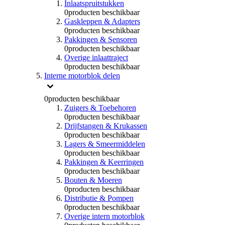
Inlaatspruitstukken
0
producten beschikbaar
Gaskleppen & Adapters
0
producten beschikbaar
Pakkingen & Sensoren
0
producten beschikbaar
Overige inlaattraject
0
producten beschikbaar
Interne motorblok delen
0
producten beschikbaar
Zuigers & Toebehoren
0
producten beschikbaar
Drijfstangen & Krukassen
0
producten beschikbaar
Lagers & Smeermiddelen
0
producten beschikbaar
Pakkingen & Keerringen
0
producten beschikbaar
Bouten & Moeren
0
producten beschikbaar
Distributie & Pompen
0
producten beschikbaar
Overige intern motorblok