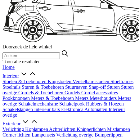
Doorzoek de hele winkel
Toon alle resultaten
Home
Interieur
Stoelen & Toebehoren
Kuipstoelen
Verstelbare stoelen
Stoelframes
Stoelrails
Sturen & Toebehoren
Stuurnaven
Snap-off
Sturen
Sturen
overige
Gordels & Toebehoren
Gordels
Gordel accessoires
Pookknoppen
Meters & Toebehoren
Meters
Meterhouders
Meters
overige
Schakelmechanisme
Schakelpook
Rubbers & Hoezen
Schakelstangen
Interieur bars
Elektronica
Automatten
Interieur
overige
Exterieur
Verlichting
Koplampen
Achterlichten
Knipperlichten
Mistlampen
Corner lichten
Lampensets
Verlichting overige
Bumperlippen