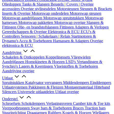
Oliedoppen
Tanks & Slangen
Beugels | Covers | Overige
accessoires
Overige stylingsdelen
Motorsteunen
Steunen & Brackets
Inserts & Overige
Motorswap onderdelen
Motorswap steunen
Motorswap aandrijfassen
Motorswap spruitstukken
Motorswap
harnesses
Motorswap pakketten
Motorswap overige
Slangen &
Fittingen
Olie- en brandstofslangen
Fittingen
Adapters & Verlopen
Gereedschappen & Overige
Elektronica & ECU
ECU's &
Controllers
Sensoren | Schakelaars | Relais
Startmotoren &
Dynamo's
Accu & Toebehoren
Harnassen & Adapters
Overige
elektronica & ECU
Aandrijving
Schakelen & Ontkoppelen
Koppelingssets
Vliegwielen
Aandrijfassen
Homokineten & Hoezen
LSD's
Vertandingen &
Synchro's
Lagers & Keerringen
Vloeistoffen & Toebehoren
Aandrijving overige
Uitlaat
Spruitstukken
Katalysator vervangers
Middendempers
Einddempers
Uitlaatsystemen
Pakkingen & Flenzen
Montagemateriaal
Hitteband
Silencers
Universele uitlaatdelen
Uitlaat overige
Onderstel
Schroefsets
Schokdempers
Verlagingsveren
Camber kits & Toe kits
Veerpootbruggen
Sway bars & Toebehoren
Braces
Traction bars
Stuurinrichting
Draagarmen
Rubbers
Kogels & Hoezen
Wiellagers