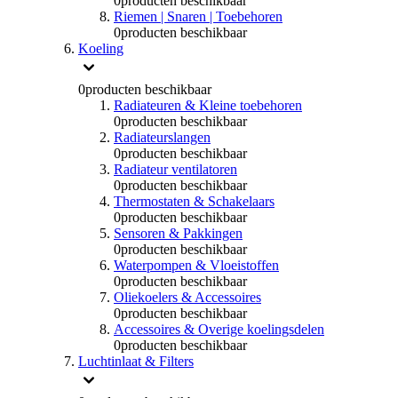
0
producten beschikbaar
Riemen | Snaren | Toebehoren
0
producten beschikbaar
Koeling
0
producten beschikbaar
Radiateuren & Kleine toebehoren
0
producten beschikbaar
Radiateurslangen
0
producten beschikbaar
Radiateur ventilatoren
0
producten beschikbaar
Thermostaten & Schakelaars
0
producten beschikbaar
Sensoren & Pakkingen
0
producten beschikbaar
Waterpompen & Vloeistoffen
0
producten beschikbaar
Oliekoelers & Accessoires
0
producten beschikbaar
Accessoires & Overige koelingsdelen
0
producten beschikbaar
Luchtinlaat & Filters