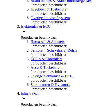
Brandstofrails & Brandstofdrukregelaars
0
producten beschikbaar
Injectoren & Toebehoren
0
producten beschikbaar
Overige brandstofsysteem
0
producten beschikbaar
Elektronica & ECU
0
producten beschikbaar
Harnassen & Adapters
0
producten beschikbaar
Sensoren | Schakelaars | Relais
0
producten beschikbaar
ECU's & Controllers
0
producten beschikbaar
Accu & Toebehoren
0
producten beschikbaar
Overige elektronica & ECU
0
producten beschikbaar
Startmotoren & Dynamo's
0
producten beschikbaar
Inlaattraject
0
producten beschikbaar