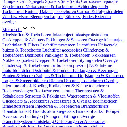
Bumpers
Grill
Spiegels
Spoilers
Side Skirts
Carrosserie reparatie
Zijschermen
Motorkappen & Toebehoren
Achterkleppen &
Toebehoren
Ruiten | Daken | Toebehoren
Carbon & Polyester delen
Window visors
Sleepogen
Logo's | Stickers | Folies
Exterieur
overige
Motorisch
Vloeistoffen & Toebehoren
Inlaattraject
Inlaatspruitstukken
Gaskleppen & Adapters
Pakkingen & Sensoren
Overige inlaattraject
Luchtinlaat & Filters
Luchtfiltersystemen
Luchtfilters
Universele
buizen & Toebehoren
Luchtfilter accessoires
Cilinderkop &
Toebehoren
Distributie
Pakkingen & Toebehoren
Nokkenassen
Nokkenas poelies
Kleppen & Toebehoren
Styling delen
Overige
cilinderkop & Toebehoren
Turbo | Compressor | NOS
Interne
motorblok delen
Distributie & Pompen
Pakkingen & Keerringen
Bouten & Moeren
Zuigers & Toebehoren
Drijfstangen & Krukassen
Lagers & Smeermiddelen
Riemen | Snaren | Toebehoren
Overige
intern motorblok
Koeling
Radiateuren & Kleine toebehoren
Radiateurslangen
Radiateur ventilatoren
Thermostaten &
Schakelaars
Sensoren & Pakkingen
Waterpompen & Vloeistoffen
Oliekoelers & Accessoires
Accessoires & Overige koelingsdelen
Brandstofsysteem
Injectoren & Toebehoren
Brandstoffilters
Brandstofrails & Brandstofdrukregelaars
Brandstoftanks | Pompen |
Accessoires
Leidingen | Slangen | Fittingen
Overige
brandstofsysteem
Ontsteking
Ontstekingen & Accessoires
Bougiekabels
Bougies
Ontsteking overige
Motor styling