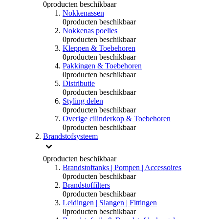
0
producten beschikbaar
Nokkenassen
0
producten beschikbaar
Nokkenas poelies
0
producten beschikbaar
Kleppen & Toebehoren
0
producten beschikbaar
Pakkingen & Toebehoren
0
producten beschikbaar
Distributie
0
producten beschikbaar
Styling delen
0
producten beschikbaar
Overige cilinderkop & Toebehoren
0
producten beschikbaar
Brandstofsysteem
0
producten beschikbaar
Brandstoftanks | Pompen | Accessoires
0
producten beschikbaar
Brandstoffilters
0
producten beschikbaar
Leidingen | Slangen | Fittingen
0
producten beschikbaar