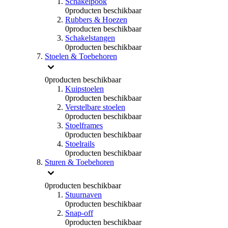
Schakelpook
0
producten beschikbaar
Rubbers & Hoezen
0
producten beschikbaar
Schakelstangen
0
producten beschikbaar
Stoelen & Toebehoren
0
producten beschikbaar
Kuipstoelen
0
producten beschikbaar
Verstelbare stoelen
0
producten beschikbaar
Stoelframes
0
producten beschikbaar
Stoelrails
0
producten beschikbaar
Sturen & Toebehoren
0
producten beschikbaar
Stuurnaven
0
producten beschikbaar
Snap-off
0
producten beschikbaar