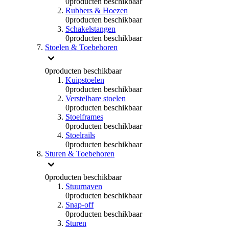
0
producten beschikbaar
Rubbers & Hoezen
0
producten beschikbaar
Schakelstangen
0
producten beschikbaar
Stoelen & Toebehoren
0
producten beschikbaar
Kuipstoelen
0
producten beschikbaar
Verstelbare stoelen
0
producten beschikbaar
Stoelframes
0
producten beschikbaar
Stoelrails
0
producten beschikbaar
Sturen & Toebehoren
0
producten beschikbaar
Stuurnaven
0
producten beschikbaar
Snap-off
0
producten beschikbaar
Sturen