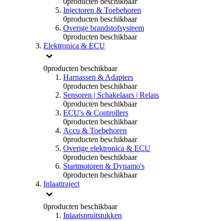
0
producten beschikbaar
Injectoren & Toebehoren
0
producten beschikbaar
Overige brandstofsysteem
0
producten beschikbaar
Elektronica & ECU
0
producten beschikbaar
Harnassen & Adapters
0
producten beschikbaar
Sensoren | Schakelaars | Relais
0
producten beschikbaar
ECU's & Controllers
0
producten beschikbaar
Accu & Toebehoren
0
producten beschikbaar
Overige elektronica & ECU
0
producten beschikbaar
Startmotoren & Dynamo's
0
producten beschikbaar
Inlaattraject
0
producten beschikbaar
Inlaatspruitstukken