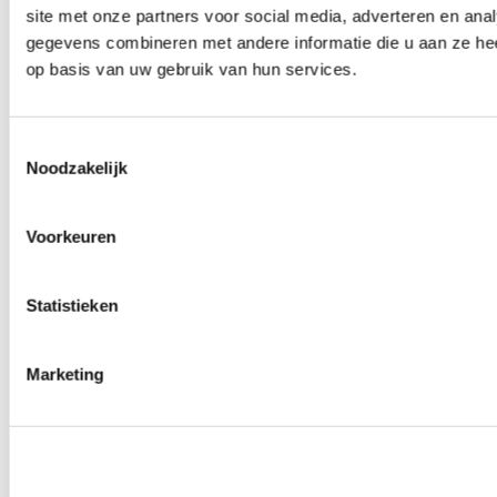
site met onze partners voor social media, adverteren en an
Wielmoeren
0
producten beschikbaar
gegevens combineren met andere informatie die u aan ze hee
Draadeinden
op basis van uw gebruik van hun services.
0
producten beschikbaar
Velgen overige
0
producten beschikbaar
Velgen | Wielen
Toestemmingsselectie
0
producten beschikbaar
Noodzakelijk
Banden
0
producten beschikbaar
Remmen
Voorkeuren
0
producten beschikbaar
Remschijven
Statistieken
0
producten beschikbaar
Remblokken
0
producten beschikbaar
Remklauwen
Marketing
0
producten beschikbaar
Remleidingen
0
producten beschikbaar
Big brake kits
0
producten beschikbaar
Remvloeistoffen