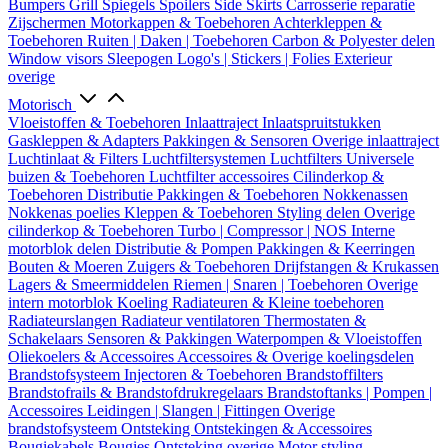
Bumpers
Grill
Spiegels
Spoilers
Side Skirts
Carrosserie reparatie
Zijschermen
Motorkappen & Toebehoren
Achterkleppen &
Toebehoren
Ruiten | Daken | Toebehoren
Carbon & Polyester delen
Window visors
Sleepogen
Logo's | Stickers | Folies
Exterieur
overige
Motorisch
Vloeistoffen & Toebehoren
Inlaattraject
Inlaatspruitstukken
Gaskleppen & Adapters
Pakkingen & Sensoren
Overige inlaattraject
Luchtinlaat & Filters
Luchtfiltersystemen
Luchtfilters
Universele
buizen & Toebehoren
Luchtfilter accessoires
Cilinderkop &
Toebehoren
Distributie
Pakkingen & Toebehoren
Nokkenassen
Nokkenas poelies
Kleppen & Toebehoren
Styling delen
Overige
cilinderkop & Toebehoren
Turbo | Compressor | NOS
Interne
motorblok delen
Distributie & Pompen
Pakkingen & Keerringen
Bouten & Moeren
Zuigers & Toebehoren
Drijfstangen & Krukassen
Lagers & Smeermiddelen
Riemen | Snaren | Toebehoren
Overige
intern motorblok
Koeling
Radiateuren & Kleine toebehoren
Radiateurslangen
Radiateur ventilatoren
Thermostaten &
Schakelaars
Sensoren & Pakkingen
Waterpompen & Vloeistoffen
Oliekoelers & Accessoires
Accessoires & Overige koelingsdelen
Brandstofsysteem
Injectoren & Toebehoren
Brandstoffilters
Brandstofrails & Brandstofdrukregelaars
Brandstoftanks | Pompen |
Accessoires
Leidingen | Slangen | Fittingen
Overige
brandstofsysteem
Ontsteking
Ontstekingen & Accessoires
Bougiekabels
Bougies
Ontsteking overige
Motor styling