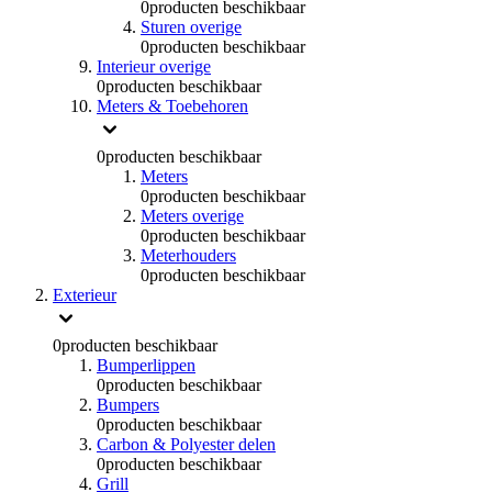
0
producten beschikbaar
Sturen overige
0
producten beschikbaar
Interieur overige
0
producten beschikbaar
Meters & Toebehoren
0
producten beschikbaar
Meters
0
producten beschikbaar
Meters overige
0
producten beschikbaar
Meterhouders
0
producten beschikbaar
Exterieur
0
producten beschikbaar
Bumperlippen
0
producten beschikbaar
Bumpers
0
producten beschikbaar
Carbon & Polyester delen
0
producten beschikbaar
Grill