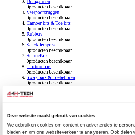
Draagarmen
0
producten beschikbaar
Veerpootbruggen
0
producten beschikbaar
Camber kits & Toe kits
0
producten beschikbaar
Rubbers
0
producten beschikbaar
Schokdempers
0
producten beschikbaar
Schroefsets
0
producten beschikbaar
Traction bars
0
producten beschikbaar
Sway bars & Toebehoren
0
producten beschikbaar
Kogels & Hoezen
0
producten beschikbaar
Wiellagers & Naven
0
producten beschikbaar
Wielen & Toebehoren
Deze website maakt gebruik van cookies
0
producten beschikbaar
We gebruiken cookies om content en advertenties te personal
Spoorverbreders
bieden en om ons websiteverkeer te analyseren. Ook delen 
0
producten beschikbaar