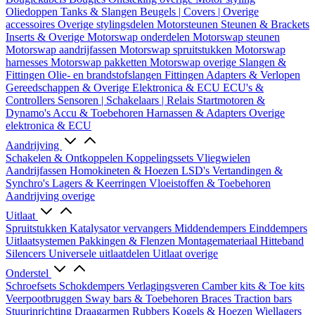
Oliedoppen
Tanks & Slangen
Beugels | Covers | Overige
accessoires
Overige stylingsdelen
Motorsteunen
Steunen & Brackets
Inserts & Overige
Motorswap onderdelen
Motorswap steunen
Motorswap aandrijfassen
Motorswap spruitstukken
Motorswap
harnesses
Motorswap pakketten
Motorswap overige
Slangen &
Fittingen
Olie- en brandstofslangen
Fittingen
Adapters & Verlopen
Gereedschappen & Overige
Elektronica & ECU
ECU's &
Controllers
Sensoren | Schakelaars | Relais
Startmotoren &
Dynamo's
Accu & Toebehoren
Harnassen & Adapters
Overige
elektronica & ECU
Aandrijving
Schakelen & Ontkoppelen
Koppelingssets
Vliegwielen
Aandrijfassen
Homokineten & Hoezen
LSD's
Vertandingen &
Synchro's
Lagers & Keerringen
Vloeistoffen & Toebehoren
Aandrijving overige
Uitlaat
Spruitstukken
Katalysator vervangers
Middendempers
Einddempers
Uitlaatsystemen
Pakkingen & Flenzen
Montagemateriaal
Hitteband
Silencers
Universele uitlaatdelen
Uitlaat overige
Onderstel
Schroefsets
Schokdempers
Verlagingsveren
Camber kits & Toe kits
Veerpootbruggen
Sway bars & Toebehoren
Braces
Traction bars
Stuurinrichting
Draagarmen
Rubbers
Kogels & Hoezen
Wiellagers