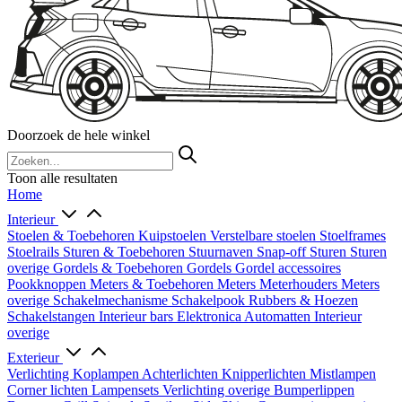
Doorzoek de hele winkel
Toon alle resultaten
Home
Interieur
Stoelen & Toebehoren
Kuipstoelen
Verstelbare stoelen
Stoelframes
Stoelrails
Sturen & Toebehoren
Stuurnaven
Snap-off
Sturen
Sturen
overige
Gordels & Toebehoren
Gordels
Gordel accessoires
Pookknoppen
Meters & Toebehoren
Meters
Meterhouders
Meters
overige
Schakelmechanisme
Schakelpook
Rubbers & Hoezen
Schakelstangen
Interieur bars
Elektronica
Automatten
Interieur
overige
Exterieur
Verlichting
Koplampen
Achterlichten
Knipperlichten
Mistlampen
Corner lichten
Lampensets
Verlichting overige
Bumperlippen