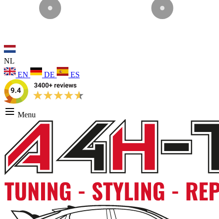
NL
EN
DE
ES
Menu