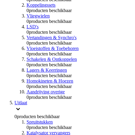
Koppelingssets
0
producten beschikbaar
Vliegwielen
0
producten beschikbaar
LSD's
0
producten beschikbaar
Vertandingen & Synchro's
0
producten beschikbaar
Vloeistoffen & Toebehoren
0
producten beschikbaar
Schakelen & Ontkoppelen
0
producten beschikbaar
Lagers & Keerringen
0
producten beschikbaar
Homokineten & Hoezen
0
producten beschikbaar
Aandrijving overige
0
producten beschikbaar
Uitlaat
0
producten beschikbaar
Spruitstukken
0
producten beschikbaar
Katalysator vervangers