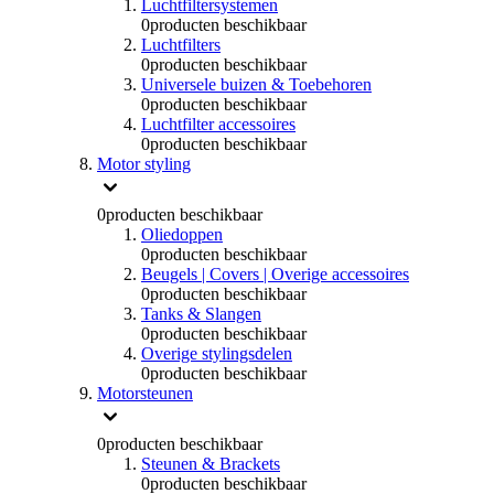
Luchtfiltersystemen
0
producten beschikbaar
Luchtfilters
0
producten beschikbaar
Universele buizen & Toebehoren
0
producten beschikbaar
Luchtfilter accessoires
0
producten beschikbaar
Motor styling
0
producten beschikbaar
Oliedoppen
0
producten beschikbaar
Beugels | Covers | Overige accessoires
0
producten beschikbaar
Tanks & Slangen
0
producten beschikbaar
Overige stylingsdelen
0
producten beschikbaar
Motorsteunen
0
producten beschikbaar
Steunen & Brackets
0
producten beschikbaar