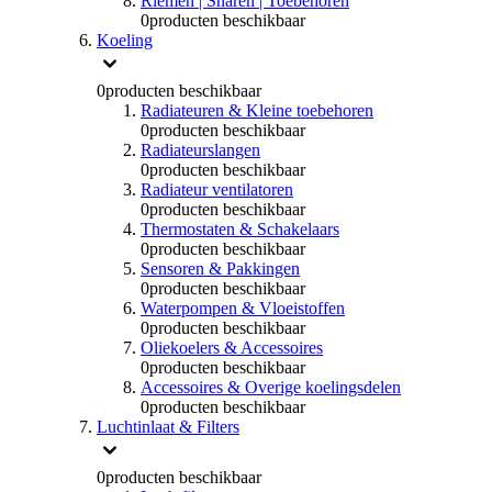
Riemen | Snaren | Toebehoren
0
producten beschikbaar
Koeling
0
producten beschikbaar
Radiateuren & Kleine toebehoren
0
producten beschikbaar
Radiateurslangen
0
producten beschikbaar
Radiateur ventilatoren
0
producten beschikbaar
Thermostaten & Schakelaars
0
producten beschikbaar
Sensoren & Pakkingen
0
producten beschikbaar
Waterpompen & Vloeistoffen
0
producten beschikbaar
Oliekoelers & Accessoires
0
producten beschikbaar
Accessoires & Overige koelingsdelen
0
producten beschikbaar
Luchtinlaat & Filters
0
producten beschikbaar