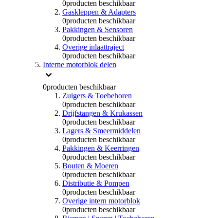
0
producten beschikbaar
Gaskleppen & Adapters
0
producten beschikbaar
Pakkingen & Sensoren
0
producten beschikbaar
Overige inlaattraject
0
producten beschikbaar
Interne motorblok delen
0
producten beschikbaar
Zuigers & Toebehoren
0
producten beschikbaar
Drijfstangen & Krukassen
0
producten beschikbaar
Lagers & Smeermiddelen
0
producten beschikbaar
Pakkingen & Keerringen
0
producten beschikbaar
Bouten & Moeren
0
producten beschikbaar
Distributie & Pompen
0
producten beschikbaar
Overige intern motorblok
0
producten beschikbaar