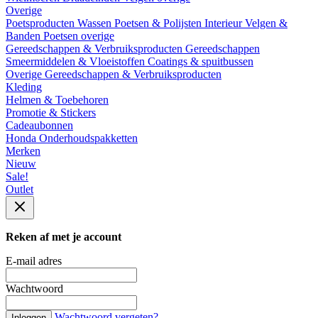
Overige
Poetsproducten
Wassen
Poetsen & Polijsten
Interieur
Velgen &
Banden
Poetsen overige
Gereedschappen & Verbruiksproducten
Gereedschappen
Smeermiddelen & Vloeistoffen
Coatings & spuitbussen
Overige Gereedschappen & Verbruiksproducten
Kleding
Helmen & Toebehoren
Promotie & Stickers
Cadeaubonnen
Honda Onderhoudspakketten
Merken
Nieuw
Sale!
Outlet
Reken af met je account
E-mail adres
Wachtwoord
Wachtwoord vergeten?
Inloggen