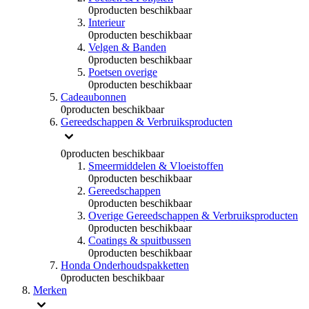
0
producten beschikbaar
Interieur
0
producten beschikbaar
Velgen & Banden
0
producten beschikbaar
Poetsen overige
0
producten beschikbaar
Cadeaubonnen
0
producten beschikbaar
Gereedschappen & Verbruiksproducten
0
producten beschikbaar
Smeermiddelen & Vloeistoffen
0
producten beschikbaar
Gereedschappen
0
producten beschikbaar
Overige Gereedschappen & Verbruiksproducten
0
producten beschikbaar
Coatings & spuitbussen
0
producten beschikbaar
Honda Onderhoudspakketten
0
producten beschikbaar
Merken