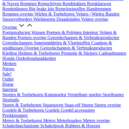
& Naven
Remmen
Remschijven
Remblokken
Remklauwen
Remleidingen
Big brake kits
Remvloeistoffen
Handremmen
Remmen overige
Wielen & Toebehoren
Velgen | Wielen
Banden
Spoorverbreders
Wielmoeren
Draadeinden
Velgen overige
Overige
Poetsproducten
Wassen
Poetsen & Polijsten
Interieur
Velgen &
Banden
Poetsen overige
Gereedschappen & Verbruiksproducten
Gereedschappen
Smeermiddelen & Vloeistoffen
Coatings &
spuitbussen
Overige Gereedschappen & Verbruiksproducten
Kleding
Helmen & Toebehoren
Promotie & Stickers
Cadeaubonnen
Honda Onderhoudspakketten
Merken
Nieuw
Sale!
Outlet
Home
Interieur
Stoelen & Toebehoren
Kuipstoelen
Verstelbare stoelen
Stoelframes
Stoelrails
Sturen & Toebehoren
Stuurnaven
Snap-off
Sturen
Sturen overige
Gordels & Toebehoren
Gordels
Gordel accessoires
Pookknoppen
Meters & Toebehoren
Meters
Meterhouders
Meters overige
Schakelmechanisme
Schakelpook
Rubbers & Hoezen