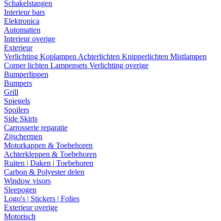
Schakelstangen
Interieur bars
Elektronica
Automatten
Interieur overige
Exterieur
Verlichting
Koplampen
Achterlichten
Knipperlichten
Mistlampen
Corner lichten
Lampensets
Verlichting overige
Bumperlippen
Bumpers
Grill
Spiegels
Spoilers
Side Skirts
Carrosserie reparatie
Zijschermen
Motorkappen & Toebehoren
Achterkleppen & Toebehoren
Ruiten | Daken | Toebehoren
Carbon & Polyester delen
Window visors
Sleepogen
Logo's | Stickers | Folies
Exterieur overige
Motorisch