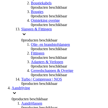
Bougiekabels
0
producten beschikbaar
Bougies
0
producten beschikbaar
Ontsteking overige
0
producten beschikbaar
Slangen & Fittingen
0
producten beschikbaar
Olie- en brandstofslangen
0
producten beschikbaar
Fittingen
0
producten beschikbaar
Adapters & Verlopen
0
producten beschikbaar
Gereedschappen & Overige
0
producten beschikbaar
Turbo | Compressor | NOS
0
producten beschikbaar
Aandrijving
0
producten beschikbaar
Aandrijfassen
0
producten beschikbaar