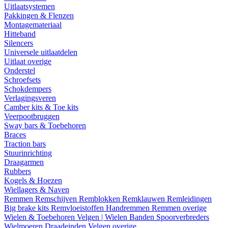
Uitlaatsystemen
Pakkingen & Flenzen
Montagemateriaal
Hitteband
Silencers
Universele uitlaatdelen
Uitlaat overige
Onderstel
Schroefsets
Schokdempers
Verlagingsveren
Camber kits & Toe kits
Veerpootbruggen
Sway bars & Toebehoren
Braces
Traction bars
Stuurinrichting
Draagarmen
Rubbers
Kogels & Hoezen
Wiellagers & Naven
Remmen
Remschijven
Remblokken
Remklauwen
Remleidingen
Big brake kits
Remvloeistoffen
Handremmen
Remmen overige
Wielen & Toebehoren
Velgen | Wielen
Banden
Spoorverbreders
Wielmoeren
Draadeinden
Velgen overige