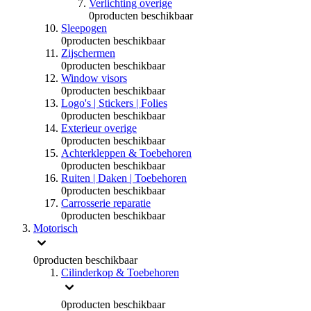
Verlichting overige
0
producten beschikbaar
Sleepogen
0
producten beschikbaar
Zijschermen
0
producten beschikbaar
Window visors
0
producten beschikbaar
Logo's | Stickers | Folies
0
producten beschikbaar
Exterieur overige
0
producten beschikbaar
Achterkleppen & Toebehoren
0
producten beschikbaar
Ruiten | Daken | Toebehoren
0
producten beschikbaar
Carrosserie reparatie
0
producten beschikbaar
Motorisch
0
producten beschikbaar
Cilinderkop & Toebehoren
0
producten beschikbaar