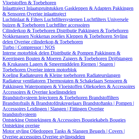
Vloeistoffen & Toebehoren
Inlaattraject
Inlaatspruitstukken
Gaskleppen & Adapters
Pakkingen
& Sensoren
Overige inlaattraject
Luchtinlaat & Filters
Luchtfiltersystemen
Luchtfilters
Universele
buizen & Toebehoren
Luchtfilter accessoires
Cilinderkop & Toebehoren
Distributie
Pakkingen & Toebehoren
Nokkenassen
Nokkenas poelies
Kleppen & Toebehoren
Styling
delen
Overige cilinderkop & Toebehoren
Turbo | Compressor | NOS
Interne motorblok delen
Distributie & Pompen
Pakkingen &
Keerringen
Bouten & Moeren
Zuigers & Toebehoren
Drijfstangen
& Krukassen
Lagers & Smeermiddelen
Riemen | Snaren |
Toebehoren
Overige intern motorblok
Koeling
Radiateuren & Kleine toebehoren
Radiateurslangen
Radiateur ventilatoren
Thermostaten & Schakelaars
Sensoren &
Pakkingen
Waterpompen & Vloeistoffen
Oliekoelers & Accessoires
Accessoires & Overige koelingsdelen
Brandstofsysteem
Injectoren & Toebehoren
Brandstoffilters
Brandstofrails & Brandstofdrukregelaars
Brandstoftanks | Pompen |
Accessoires
Leidingen | Slangen | Fittingen
Overige
brandstofsysteem
Ontsteking
Ontstekingen & Accessoires
Bougiekabels
Bougies
Ontsteking overige
Motor styling
Oliedoppen
Tanks & Slangen
Beugels | Covers |
Overige accessoires
Overige stylingsdelen