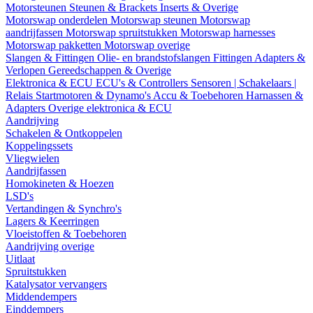
Motorsteunen
Steunen & Brackets
Inserts & Overige
Motorswap onderdelen
Motorswap steunen
Motorswap
aandrijfassen
Motorswap spruitstukken
Motorswap harnesses
Motorswap pakketten
Motorswap overige
Slangen & Fittingen
Olie- en brandstofslangen
Fittingen
Adapters &
Verlopen
Gereedschappen & Overige
Elektronica & ECU
ECU's & Controllers
Sensoren | Schakelaars |
Relais
Startmotoren & Dynamo's
Accu & Toebehoren
Harnassen &
Adapters
Overige elektronica & ECU
Aandrijving
Schakelen & Ontkoppelen
Koppelingssets
Vliegwielen
Aandrijfassen
Homokineten & Hoezen
LSD's
Vertandingen & Synchro's
Lagers & Keerringen
Vloeistoffen & Toebehoren
Aandrijving overige
Uitlaat
Spruitstukken
Katalysator vervangers
Middendempers
Einddempers