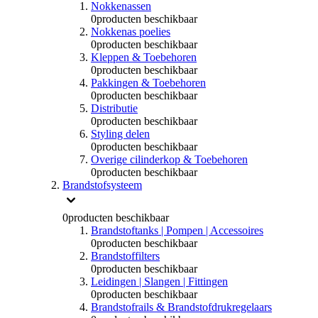
Nokkenassen
0
producten beschikbaar
Nokkenas poelies
0
producten beschikbaar
Kleppen & Toebehoren
0
producten beschikbaar
Pakkingen & Toebehoren
0
producten beschikbaar
Distributie
0
producten beschikbaar
Styling delen
0
producten beschikbaar
Overige cilinderkop & Toebehoren
0
producten beschikbaar
Brandstofsysteem
0
producten beschikbaar
Brandstoftanks | Pompen | Accessoires
0
producten beschikbaar
Brandstoffilters
0
producten beschikbaar
Leidingen | Slangen | Fittingen
0
producten beschikbaar
Brandstofrails & Brandstofdrukregelaars