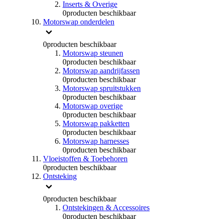
Inserts & Overige
0
producten beschikbaar
Motorswap onderdelen
0
producten beschikbaar
Motorswap steunen
0
producten beschikbaar
Motorswap aandrijfassen
0
producten beschikbaar
Motorswap spruitstukken
0
producten beschikbaar
Motorswap overige
0
producten beschikbaar
Motorswap pakketten
0
producten beschikbaar
Motorswap harnesses
0
producten beschikbaar
Vloeistoffen & Toebehoren
0
producten beschikbaar
Ontsteking
0
producten beschikbaar
Ontstekingen & Accessoires
0
producten beschikbaar