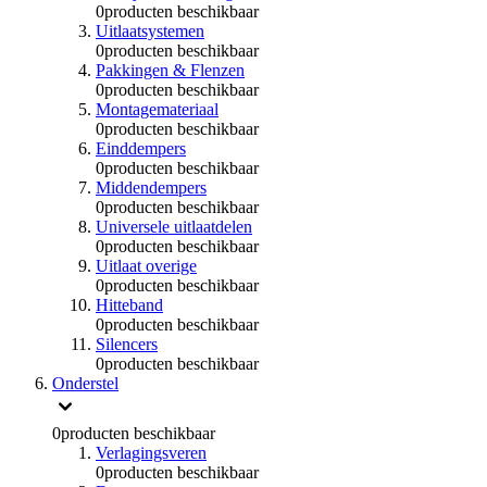
0
producten beschikbaar
Uitlaatsystemen
0
producten beschikbaar
Pakkingen & Flenzen
0
producten beschikbaar
Montagemateriaal
0
producten beschikbaar
Einddempers
0
producten beschikbaar
Middendempers
0
producten beschikbaar
Universele uitlaatdelen
0
producten beschikbaar
Uitlaat overige
0
producten beschikbaar
Hitteband
0
producten beschikbaar
Silencers
0
producten beschikbaar
Onderstel
0
producten beschikbaar
Verlagingsveren
0
producten beschikbaar