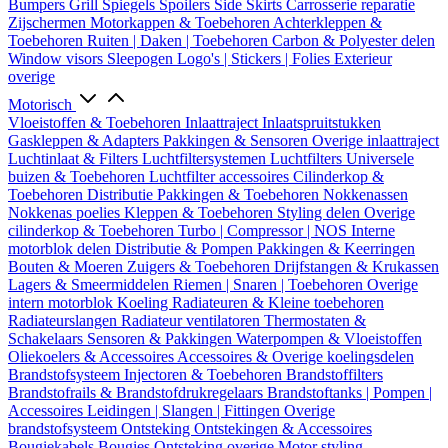
Bumpers
Grill
Spiegels
Spoilers
Side Skirts
Carrosserie reparatie
Zijschermen
Motorkappen & Toebehoren
Achterkleppen &
Toebehoren
Ruiten | Daken | Toebehoren
Carbon & Polyester delen
Window visors
Sleepogen
Logo's | Stickers | Folies
Exterieur
overige
Motorisch
Vloeistoffen & Toebehoren
Inlaattraject
Inlaatspruitstukken
Gaskleppen & Adapters
Pakkingen & Sensoren
Overige inlaattraject
Luchtinlaat & Filters
Luchtfiltersystemen
Luchtfilters
Universele
buizen & Toebehoren
Luchtfilter accessoires
Cilinderkop &
Toebehoren
Distributie
Pakkingen & Toebehoren
Nokkenassen
Nokkenas poelies
Kleppen & Toebehoren
Styling delen
Overige
cilinderkop & Toebehoren
Turbo | Compressor | NOS
Interne
motorblok delen
Distributie & Pompen
Pakkingen & Keerringen
Bouten & Moeren
Zuigers & Toebehoren
Drijfstangen & Krukassen
Lagers & Smeermiddelen
Riemen | Snaren | Toebehoren
Overige
intern motorblok
Koeling
Radiateuren & Kleine toebehoren
Radiateurslangen
Radiateur ventilatoren
Thermostaten &
Schakelaars
Sensoren & Pakkingen
Waterpompen & Vloeistoffen
Oliekoelers & Accessoires
Accessoires & Overige koelingsdelen
Brandstofsysteem
Injectoren & Toebehoren
Brandstoffilters
Brandstofrails & Brandstofdrukregelaars
Brandstoftanks | Pompen |
Accessoires
Leidingen | Slangen | Fittingen
Overige
brandstofsysteem
Ontsteking
Ontstekingen & Accessoires
Bougiekabels
Bougies
Ontsteking overige
Motor styling