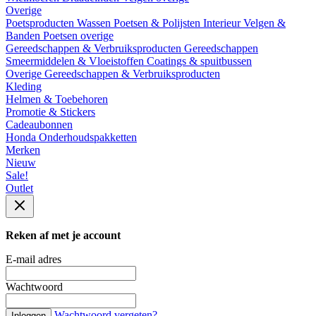
Overige
Poetsproducten
Wassen
Poetsen & Polijsten
Interieur
Velgen &
Banden
Poetsen overige
Gereedschappen & Verbruiksproducten
Gereedschappen
Smeermiddelen & Vloeistoffen
Coatings & spuitbussen
Overige Gereedschappen & Verbruiksproducten
Kleding
Helmen & Toebehoren
Promotie & Stickers
Cadeaubonnen
Honda Onderhoudspakketten
Merken
Nieuw
Sale!
Outlet
Reken af met je account
E-mail adres
Wachtwoord
Wachtwoord vergeten?
Inloggen