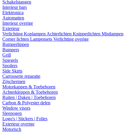
Schakelstangen
Interieur bars
Elektronica
Automatten
Interieur overige
Exterieur
Verlichting
Koplampen
Achterlichten
Knipperlichten
Mistlampen
Corner lichten
Lampensets
Verlichting overige
Bumperlippen
Bumpers
Grill
Spiegels
Spoilers
Side Skirts
Carrosserie reparatie
Zijschermen
Motorkappen & Toebehoren
Achterkleppen & Toebehoren
Ruiten | Daken | Toebehoren
Carbon & Polyester delen
Window visors
Sleepogen
Logo's | Stickers | Folies
Exterieur overige
Motorisch