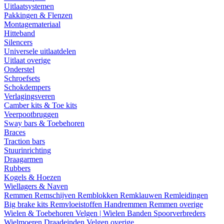
Uitlaatsystemen
Pakkingen & Flenzen
Montagemateriaal
Hitteband
Silencers
Universele uitlaatdelen
Uitlaat overige
Onderstel
Schroefsets
Schokdempers
Verlagingsveren
Camber kits & Toe kits
Veerpootbruggen
Sway bars & Toebehoren
Braces
Traction bars
Stuurinrichting
Draagarmen
Rubbers
Kogels & Hoezen
Wiellagers & Naven
Remmen
Remschijven
Remblokken
Remklauwen
Remleidingen
Big brake kits
Remvloeistoffen
Handremmen
Remmen overige
Wielen & Toebehoren
Velgen | Wielen
Banden
Spoorverbreders
Wielmoeren
Draadeinden
Velgen overige