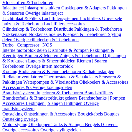
Vloeistoffen & Toebehoren
Inlaattraject
Inlaatspruitstukken
Gaskleppen & Adapters
Pakkingen
& Sensoren
Overige inlaattraject
Luchtinlaat & Filters
Luchtfiltersystemen
Luchtfilters
Universele
buizen & Toebehoren
Luchtfilter accessoires
Cilinderkop & Toebehoren
Distributie
Pakkingen & Toebehoren
Nokkenassen
Nokkenas poelies
Kleppen & Toebehoren
Styling
delen
Overige cilinderkop & Toebehoren
Turbo | Compressor | NOS
Interne motorblok delen
Distributie & Pompen
Pakkingen &
Keerringen
Bouten & Moeren
Zuigers & Toebehoren
Drijfstangen
& Krukassen
Lagers & Smeermiddelen
Riemen | Snaren |
Toebehoren
Overige intern motorblok
Koeling
Radiateuren & Kleine toebehoren
Radiateurslangen
Radiateur ventilatoren
Thermostaten & Schakelaars
Sensoren &
Pakkingen
Waterpompen & Vloeistoffen
Oliekoelers & Accessoires
Accessoires & Overige koelingsdelen
Brandstofsysteem
Injectoren & Toebehoren
Brandstoffilters
Brandstofrails & Brandstofdrukregelaars
Brandstoftanks | Pompen |
Accessoires
Leidingen | Slangen | Fittingen
Overige
brandstofsysteem
Ontsteking
Ontstekingen & Accessoires
Bougiekabels
Bougies
Ontsteking overige
Motor styling
Oliedoppen
Tanks & Slangen
Beugels | Covers |
Overige accessoires
Overige stylingsdelen