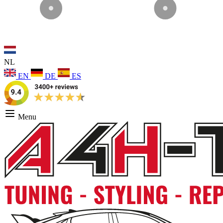
NL
EN
DE
ES
Menu