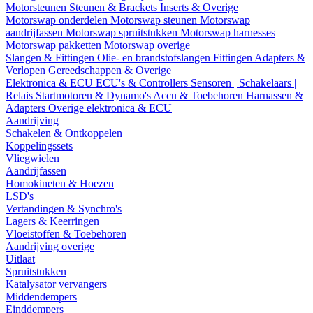
Motorsteunen
Steunen & Brackets
Inserts & Overige
Motorswap onderdelen
Motorswap steunen
Motorswap
aandrijfassen
Motorswap spruitstukken
Motorswap harnesses
Motorswap pakketten
Motorswap overige
Slangen & Fittingen
Olie- en brandstofslangen
Fittingen
Adapters &
Verlopen
Gereedschappen & Overige
Elektronica & ECU
ECU's & Controllers
Sensoren | Schakelaars |
Relais
Startmotoren & Dynamo's
Accu & Toebehoren
Harnassen &
Adapters
Overige elektronica & ECU
Aandrijving
Schakelen & Ontkoppelen
Koppelingssets
Vliegwielen
Aandrijfassen
Homokineten & Hoezen
LSD's
Vertandingen & Synchro's
Lagers & Keerringen
Vloeistoffen & Toebehoren
Aandrijving overige
Uitlaat
Spruitstukken
Katalysator vervangers
Middendempers
Einddempers