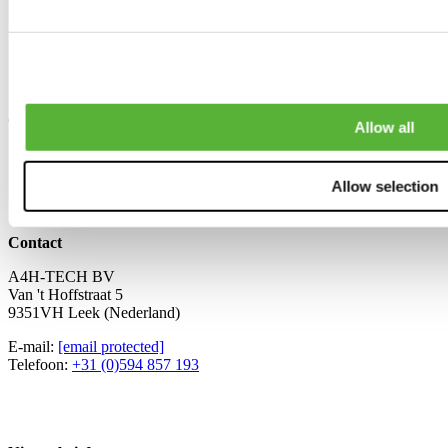
Honda S2000
Honda Civic
Honda CRX / Del Sol
Honda CR-V
Honda Prelude
Over A4H-TECH
Allow all
Wie zijn wij
Hoe is het begonnen
Allow selection
Missie & Visie
Contact
Contact
A4H-TECH BV
Van 't Hoffstraat 5
9351VH Leek (Nederland)
E-mail:
[email protected]
Telefoon:
+31 (0)594 857 193