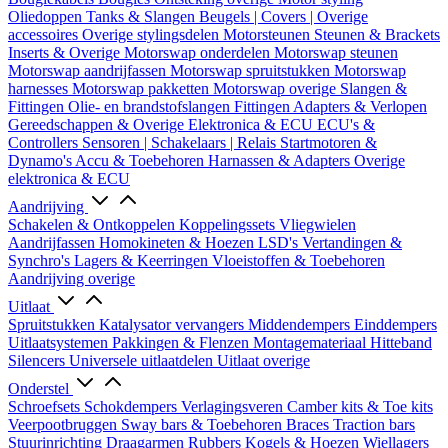
Oliedoppen
Tanks & Slangen
Beugels | Covers | Overige
accessoires
Overige stylingsdelen
Motorsteunen
Steunen & Brackets
Inserts & Overige
Motorswap onderdelen
Motorswap steunen
Motorswap aandrijfassen
Motorswap spruitstukken
Motorswap
harnesses
Motorswap pakketten
Motorswap overige
Slangen &
Fittingen
Olie- en brandstofslangen
Fittingen
Adapters & Verlopen
Gereedschappen & Overige
Elektronica & ECU
ECU's &
Controllers
Sensoren | Schakelaars | Relais
Startmotoren &
Dynamo's
Accu & Toebehoren
Harnassen & Adapters
Overige
elektronica & ECU
Aandrijving
Schakelen & Ontkoppelen
Koppelingssets
Vliegwielen
Aandrijfassen
Homokineten & Hoezen
LSD's
Vertandingen &
Synchro's
Lagers & Keerringen
Vloeistoffen & Toebehoren
Aandrijving overige
Uitlaat
Spruitstukken
Katalysator vervangers
Middendempers
Einddempers
Uitlaatsystemen
Pakkingen & Flenzen
Montagemateriaal
Hitteband
Silencers
Universele uitlaatdelen
Uitlaat overige
Onderstel
Schroefsets
Schokdempers
Verlagingsveren
Camber kits & Toe kits
Veerpootbruggen
Sway bars & Toebehoren
Braces
Traction bars
Stuurinrichting
Draagarmen
Rubbers
Kogels & Hoezen
Wiellagers