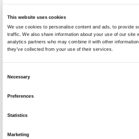
Registreren
B2B
Bestellen
This website uses cookies
Verzenden/Afhalen
Betaalmogelijkheden
We use cookies to personalise content and ads, to provide s
Order status
traffic. We also share information about your use of our site 
Vragen/Problemen/Help
analytics partners who may combine it with other information 
Voorwaarden
they’ve collected from your use of their services.
Algemene Voorwaarden
Privacy Policy
Garantie & Service
Consent
Retour
Necessary
Selection
Copyright
Handige links
Preferences
Werkplaatshandboeken
Compressie calculator
Versnellingsbak calculator
Statistics
ECU en foutcode identificatie
Honda olie & vloeistof
Modelinformatie
Marketing