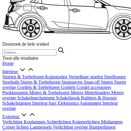
Doorzoek de hele winkel
Toon alle resultaten
Home
Interieur
Stoelen & Toebehoren
Kuipstoelen
Verstelbare stoelen
Stoelframes
Stoelrails
Sturen & Toebehoren
Stuurnaven
Snap-off
Sturen
Sturen
overige
Gordels & Toebehoren
Gordels
Gordel accessoires
Pookknoppen
Meters & Toebehoren
Meters
Meterhouders
Meters
overige
Schakelmechanisme
Schakelpook
Rubbers & Hoezen
Schakelstangen
Interieur bars
Elektronica
Automatten
Interieur
overige
Exterieur
Verlichting
Koplampen
Achterlichten
Knipperlichten
Mistlampen
Corner lichten
Lampensets
Verlichting overige
Bumperlippen